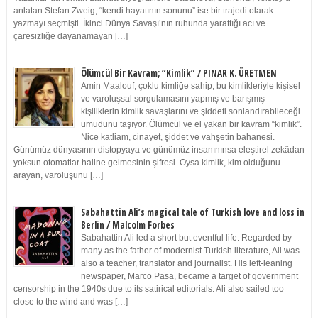
anlatan Stefan Zweig, “kendi hayatının sonunu” ise bir trajedi olarak
yazmayı seçmişti. İkinci Dünya Savaşı’nın ruhunda yarattığı acı ve
çaresizliğe dayanamayan […]
Ölümcül Bir Kavram; “Kimlik” / PINAR K. ÜRETMEN
Amin Maalouf, çoklu kimliğe sahip, bu kimlikleriyle kişisel
ve varoluşsal sorgulamasını yapmış ve barışmış
kişiliklerin kimlik savaşlarını ve şiddeti sonlandırabileceği
umudunu taşıyor. Ölümcül ve el yakan bir kavram “kimlik”.
Nice katliam, cinayet, şiddet ve vahşetin bahanesi.
Günümüz dünyasının distopyaya ve günümüz insanınınsa eleştirel zekâdan
yoksun otomatlar haline gelmesinin şifresi. Oysa kimlik, kim olduğunu
arayan, varoluşunu […]
Sabahattin Ali’s magical tale of Turkish love and loss in
Berlin / Malcolm Forbes
Sabahattin Ali led a short but eventful life. Regarded by
many as the father of modernist Turkish literature, Ali was
also a teacher, translator and journalist. His left-leaning
newspaper, Marco Pasa, became a target of government
censorship in the 1940s due to its satirical editorials. Ali also sailed too
close to the wind and was […]