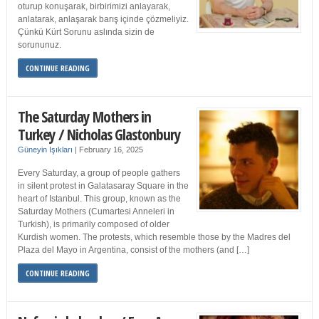
oturup konuşarak, birbirimizi anlayarak,
anlatarak, anlaşarak barış içinde çözmeliyiz.
Çünkü Kürt Sorunu aslında sizin de
sorununuz.
CONTINUE READING
The Saturday Mothers in
Turkey / Nicholas Glastonbury
Güneyin Işıkları
|
February 16, 2025
Every Saturday, a group of people gathers
in silent protest in Galatasaray Square in the
heart of Istanbul. This group, known as the
Saturday Mothers (Cumartesi Anneleri in
Turkish), is primarily composed of older
Kurdish women. The protests, which resemble those by the Madres del
Plaza del Mayo in Argentina, consist of the mothers (and […]
CONTINUE READING