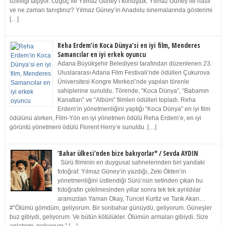
özelliği taşıyor. Özgüç ile Yılmaz Güney’i konuştuk. Yılmaz Güney ile nasıl
ve ne zaman tanıştınız? Yılmaz Güney’in Anadolu sinemalarında gösterimi
[…]
Reha Erdem’in Koca Dünya’si en iyi film, Menderes
Samancılar en iyi erkek oyuncu
Adana Büyükşehir Belediyesi tarafından düzenlenen 23.
Uluslararası Adana Film Festivali’nde ödüllen Çukurova
Üniversitesi Kongre Merkezi’nde yapılan törenle
sahiplerine sunuldu. Törende, “Koca Dünya”, “Babamın
Kanatları” ve “Albüm” filmleri ödülleri topladı. Reha
Erdem’in yönetmenliğini yaptığı “Koca Dünya” en iyi film
ödülünü alırken, Film-Yön en iyi yönetmen ödülü Reha Erdem’e, en iyi
görüntü yönetmeni ödülü Florent Herry’e sunuldu. […]
‘Bahar ülkesi’nden bize bakıyorlar* / Sevda AYDIN
Sürü filminin en duygusal sahnelerinden biri yandaki
fotoğraf. Yılmaz Güney’in yazdığı, Zeki Ökten’in
yönetmenliğini üstlendiği Sürü’nün setinden çıkan bu
fotoğrafın çekilmesinden yıllar sonra tek tek ayrıldılar
aramızdan Yaman Okay, Tuncel Kurtiz ve Tarık Akan…
#”Ölümü gömdüm, geliyorum. Bir sonbahar günüydü, geliyorum. Güneşler
buz gibiydi, geliyorum. Ve bütün kötülükler. Ölümün armaları gibiydi. Size