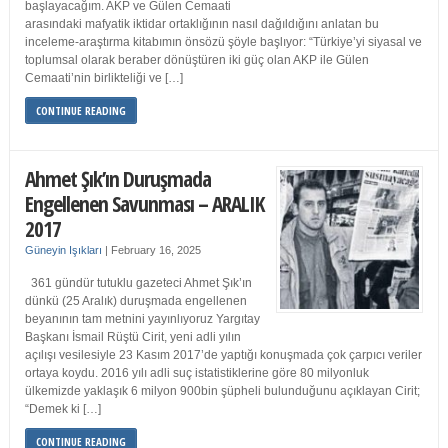
başlayacağım. AKP ve Gülen Cemaati
arasındaki mafyatik iktidar ortaklığının nasıl dağıldığını anlatan bu
inceleme-araştırma kitabımın önsözü şöyle başlıyor: “Türkiye’yi siyasal ve
toplumsal olarak beraber dönüştüren iki güç olan AKP ile Gülen
Cemaati’nin birlikteliği ve […]
CONTINUE READING
Ahmet Şık’ın Duruşmada
Engellenen Savunması – ARALIK
2017
Güneyin Işıkları
|
February 16, 2025
361 gündür tutuklu gazeteci Ahmet Şık’ın
dünkü (25 Aralık) duruşmada engellenen
beyanının tam metnini yayınlıyoruz Yargıtay
Başkanı İsmail Rüştü Cirit, yeni adli yılın
açılışı vesilesiyle 23 Kasım 2017’de yaptığı konuşmada çok çarpıcı veriler
ortaya koydu. 2016 yılı adli suç istatistiklerine göre 80 milyonluk
ülkemizde yaklaşık 6 milyon 900bin şüpheli bulunduğunu açıklayan Cirit;
“Demek ki […]
CONTINUE READING