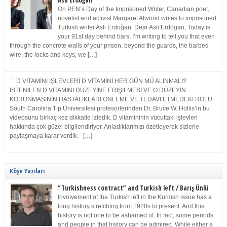
Asli Erdoğan
On PEN’s Day of the Imprisoned Writer, Canadian poet,
novelist and activist Margaret Atwood writes to imprisoned
Turkish writer Asli Erdoğan. Dear Asli Erdogan, Today is
your 91st day behind bars. I’m writing to tell you that even
through the concrete walls of your prison, beyond the guards, the barbed
wire, the locks and keys, we […]
D VİTAMİNİ İŞLEVLERİ D VİTAMİNİ HER GÜN MÜ ALINMALI?
İSTENİLEN D VİTAMİNİ DÜZEYİNE ERİŞİLMESİ VE O DÜZEYİN
KORUNMASININ HASTALIKLARI ÖNLEME VE TEDAVİ ETMEDEKİ ROLÜ
South Carolina Tıp Üniversitesi profesörlerinden Dr. Bruce W. Hollis’in bu
videosunu birkaç kez dikkatle izledik. D vitamininin vücuttaki işlevleri
hakkında çok güzel bilgilendiriyor. Anladıklarımızı özetleyerek sizlerle
paylaşmaya karar verdik. […]
Köşe Yazıları
“Turkishness contract” and Turkish left / Barış Ünlü
Involvement of the Turkish left in the Kurdish issue has a
long history stretching from 1920s to present. And this
history is not one to be ashamed of. In fact, some periods
and people in that history can be admired. While either a