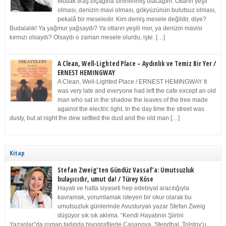
Mutlak tıraş bıçağına sinirlenmiş olacağım. Otların yeşil
olması, denizin mavi olması, gökyüzünün bulutsuz olması,
pekalâ bir meseledir. Kim demiş mesele değildir, diye?
Budalalık! Ya yağmur yağsaydı? Ya otların yeşili mor, ya denizin mavisi
kırmızı olsaydı? Olsaydı o zaman mesele olurdu, işte. […]
A Clean, Well-Lighted Place – Aydınlık ve Temiz Bir Yer /
ERNEST HEMINGWAY
A Clean, Well-Lighted Place / ERNEST HEMINGWAY It
was very late and everyone had left the cafe except an old
man who sat in the shadow the leaves of the tree made
against the electric light. In the day time the street was
dusty, but at night the dew settled the dust and the old man […]
Kitap
Stefan Zweig’ten Gündüz Vassaf’a: Umutsuzluk
bulaşıcıdır, umut da! / Türey Köse
Hayatı ve hatta siyaseti hep edebiyat aracılığıyla
kavramak, yorumlamak isteyen bir okur olarak bu
umutsuzluk günlerinde Avusturyalı yazar Stefan Zweig
düşüyor sık sık aklıma. “Kendi Hayatının Şiirini
Yazanlar”da roman tadında biyografilerle Casanova, Stendhal, Tolstoy’u