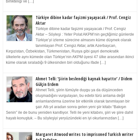
birlikteliği ve […]
Türkiye dibine kadar faşizmi yaşayacak / Prof. Cengiz
Aktar
Türkiye dibine kadar faşizmi yaşayacak / Prof. Cengiz
Aktar – Söyleşi : Yeter Polat AKPM’nin geçtiğimiz günlerde
Türkiye’yi izleme sürecine almasını küme düşmek olarak
tanımlayan Prof. Cengiz Aktar, artık Azerbaycan,
Kırgızistan, Özbekistan, Türkmenistan, Rusya gibi gayri demokratik
ülkelerle aynı kümede olan Türkiye’nin AKPM üyesi 47 ülke arasından ikinci
küme olarak sıraladığı 9 ülkesinden biri olduğunu ifade […]
Ahmet Telli: ‘Şiirin beslendiği kaynak hayattır’ / Didem
Gülçin Erdem
Ahmet Telli, şiirin tümüyle duygu ya da düşünceden
oluşmadığını vurgulayan, bu edebi türü anlama değil
anlamlandırma üzerine bir etkinlik olarak tanımlayan bir
şair. Altı yıl aradan sonra gelen yeni şiir kitabı “Bakışın
Senin” ile de bunu yeniden kanıtlıyor. Telli ile yeni kitabını, şiiri ve şiire dahil
hayatı konuştuk. – Bu söyleşiyi yeryüzündeki en iyi okurlarınızdan […]
Margaret Atwood writes to imprisoned Turkish writer