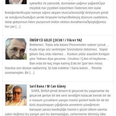
ışıklarBiz mi yalnızdık, durmadan yağmur yağardıÜşür
müydük nar çiçekleri ürperirken Gidersen kim sular
fesleğenleriKuşlar nereye sığınır akşam oluncaSessizliği dinliyorum şimdi
ve soluğunuSustuğun yerde birşeyler kırılıyorBekleyiş diyorum caddelere,
dalıp gidiyorsun Adını yazıyorum bütün otobüs duraklarınaÖpüştüğümüz
her yer […]
ÖMÜR’CÜ GELDİ ÇOCUK ! / Fikret YAZ
Beklemez. Topla arta kalanı Pencereden satıver çocuk …
Kuytu köşe söz verilmişler Süründürür öldürmez. Süpür
gitsen Geç oldu istemez… Küskün yıldız asardım Kırılgan
şiire Yetmez diye geceme.. Unutma ! Çıkın et heybeme…
Bak orda bir kaç imge kalmış Eski bir Şair’den miras.
Nasılsa son dizeye saklanmış. İyi bak eskitme ! Sana kalsın… Resme
ısınmamıştım. Bir […]
Sarıl Bana / M Can Güney
SARIL BANA şimdi desem ki geçecek bu yaşananlar da
geçecek geriye bir tek seni sevdiğim kalacak bende bir de
o masum çocukların yangın mavisi gözleri belki bir de bir
türlü duyulmayan çığlığında annelerin yüreğimizin
kanayan yarası kardeşliğe hasret o güzel ülkem sanma
sakın değmez bu yangın yeri bu darmadağan, cehenneme dönmüş ülke