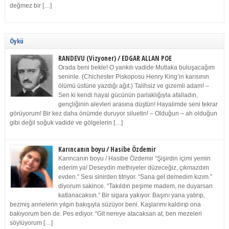
değmez bir […]
Öykü
RANDEVU (Vizyoner) / EDGAR ALLAN POE
Orada beni bekle! O yankılı vadide Mutlaka buluşacağım
seninle. (Chichester Piskoposu Henry King’in karısının
ölümü üstüne yazdığı ağıt.) Talihsiz ve gizemli adam! –
Sen ki kendi hayal gücünün parlaklığıyla afalladın,
gençliğinin alevleri arasına düştün! Hayalimde seni tekrar
görüyorum! Bir kez daha önümde duruyor siluetin! – Olduğun – ah olduğun
gibi değil soğuk vadide ve gölgelerin […]
Karıncanın boyu / Hasibe Özdemir
Karıncanın boyu / Hasibe Özdemir “Şişirdin içimi yemin
ederim ya! Deseydin methiyeler düzeceğiz, çıkmazdım
evden.” Sesi sinirden titriyor. “Sana gel demedim kızım.”
diyorum sakince. “Takıldın peşime madem, ne duyarsan
katlanacaksın.” Bir sigara yakıyor. Başını yana yatırıp,
bezmiş annelerin yılgın bakışıyla süzüyor beni. Kaşlarımı kaldırıp ona
bakıyorum ben de. Pes ediyor. “Git nereye atacaksan at, ben mezeleri
söylüyorum […]