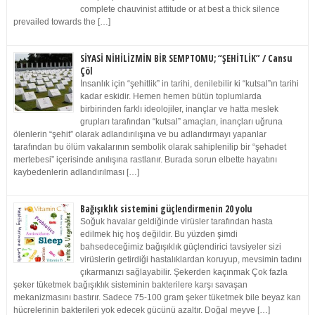
complete chauvinist attitude or at best a thick silence
prevailed towards the […]
SİYASİ NİHİLİZMİN BİR SEMPTOMU; “ŞEHİTLİK” / Cansu
Çöl
İnsanlık için “şehitlik” in tarihi, denilebilir ki “kutsal”ın tarihi
kadar eskidir. Hemen hemen bütün toplumlarda
birbirinden farklı ideolojiler, inançlar ve hatta meslek
grupları tarafından “kutsal” amaçları, inançları uğruna
ölenlerin “şehit” olarak adlandırılışına ve bu adlandırmayı yapanlar
tarafından bu ölüm vakalarının sembolik olarak sahiplenilip bir “şehadet
mertebesi” içerisinde anılışına rastlanır. Burada sorun elbette hayatını
kaybedenlerin adlandırılması […]
Bağışıklık sistemini güçlendirmenin 20 yolu
Soğuk havalar geldiğinde virüsler tarafından hasta
edilmek hiç hoş değildir. Bu yüzden şimdi
bahsedeceğimiz bağışıklık güçlendirici tavsiyeler sizi
virüslerin getirdiği hastalıklardan koruyup, mevsimin tadını
çıkarmanızı sağlayabilir. Şekerden kaçınmak Çok fazla
şeker tüketmek bağışıklık sisteminin bakterilere karşı savaşan
mekanizmasını bastırır. Sadece 75-100 gram şeker tüketmek bile beyaz kan
hücrelerinin bakterileri yok edecek gücünü azaltır. Doğal meyve […]