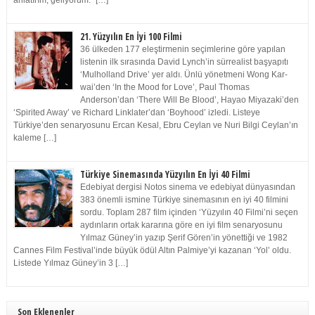
anlatırım, geliyorum.” […]
21. Yüzyılın En İyi 100 Filmi
36 ülkeden 177 eleştirmenin seçimlerine göre yapılan
listenin ilk sırasında David Lynch’in sürrealist başyapıtı
‘Mulholland Drive’ yer aldı. Ünlü yönetmeni Wong Kar-
wai’den ‘In the Mood for Love’, Paul Thomas
Anderson’dan ‘There Will Be Blood’, Hayao Miyazaki’den
‘Spirited Away’ ve Richard Linklater’dan ‘Boyhood’ izledi. Listeye
Türkiye’den senaryosunu Ercan Kesal, Ebru Ceylan ve Nuri Bilgi Ceylan’ın
kaleme […]
Türkiye Sinemasında Yüzyılın En İyi 40 Filmi
Edebiyat dergisi Notos sinema ve edebiyat dünyasından
383 önemli ismine Türkiye sinemasının en iyi 40 filmini
sordu. Toplam 287 film içinden ‘Yüzyılın 40 Filmi’ni seçen
aydınların ortak kararına göre en iyi film senaryosunu
Yılmaz Güney’in yazıp Şerif Gören’in yönettiği ve 1982
Cannes Film Festival’inde büyük ödül Altın Palmiye’yi kazanan ‘Yol’ oldu.
Listede Yılmaz Güney’in 3 […]
Son Eklenenler