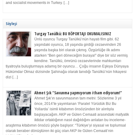
and socialist movements in Turkey. […]
Söyleşi
Turgay Tanülkü: BU RÖPORTAJI OKUMALISINIZ
Ünlü oyuncu Turgay Tanülkü’nün hayatı film gibi. 62
yaşındaki oyuncu, 18 yaşında girdiği cezaevinden 26
yaşında başka biri olarak çıkmış. Özgürlüğe ilk adımı
atarken “Ben geri döneceğim buraya!” diye bir söz vermiş
kendine. Tanülkü, ömrünü cezaevlerinde mahkumları
tiyatroyla buluşturmaya adamış bir oyuncu… Çoğu insanın Eşkıya Dünyaya
Hükümdar Olmaz dizisinde Şahinağa olarak tanıdığı Tanülkü’nün hikayesi
dizi […]
Ahmet Şık “Savunma yapmıyorum itham ediyorum!”
Ahmet Şık’ın savunmasının tam metni: Sözlerime 3 yıl
önce, 2014’te yayımlanan ‘Paralel Yürüdük Biz Bu
Yollarda’ isimli kitabımın önsözünden bir alıntıyla
başlayacağım. AKP ve Gülen Cemaati arasındaki mafyatik
iktidar ortaklığının nasıl dağıldığını anlatan bu inceleme-
araştırma kitabımın önsözü şöyle başlıyor: “Türkiye’yi siyasal ve toplumsal
olarak beraber dönüştüren iki güç olan AKP ile Gülen Cemaati’nin