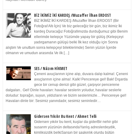
BİZ İKİMİZ İKİ KARDEŞ /Muzaffer İlhan ERDOST
BİZ İKİMİZ İKİ KARDEŞ /Muzaffer İlhan ERDOST (Bir
Fotoğraf Altı İçin) Ve biz geleceğiz bir gün, biz ikimiz İki
kardeş Duracağız Fotoğrafımızda durduğumuz gibi Benim
ellerimde kelepçe Yüzümde yapay bir gülüş (Kelepçeyi
yadırgamanın gülüşü belki İlk kez olduğu için Sonra
alıştım Ve unuttum sonra kelepçeyi bileklerimde) Senin yüzün İçerde
olmanın ve umudun arasında Ve ilk […]
SES / Nâzım HİKMET
Çeneni avuçlarının içine alıp, duvara dalıp kalma!. Çeneni
avuçlarının içine alma!. Kalk! Pencereye gel! Bak! Dışarda
gece bir cenup denizi gibi güzel, çarpıyor pencerene
dalgaları.. Gel! Dinle havaları: havalar seslerin yoludur, havalar seslerle
doludur: toprağın, suyun, yıldızların ve bizim seslerimizle… Pencereye gel!
Havaları dinle bir: Sesimiz yanındadır, sesimiz seninledir…
Gidersen Yıkılır Bu Kent / Ahmet Telli
Gidersen yıkılır bu kent, kuşlar da giderBir nehir gibi
susarım yüzünün deltasındaYanlış adreslerdeydik,
kimliksizdik belkiSarışın bir şaşkınlık olurdu bütün