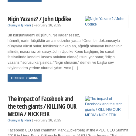
Niçin Yazarız? / John Updike
Güneyin Işıkları
|
February 16, 2025
Bir kurşunkalemi düşünün. Ne kadar sessiz,
hünerli, narin, küçüktür ama mucizeler yaratır! Onun bir dokunuşuyla
dünyalar vücut bulur; tehlikesiz bir kaplan, ağırlığı olmayan buharlı bir
silindir, masrafsız bir saray. John Updike Konu başlığım, bu sanat
festivalinde kendimi kısaca anlatma olanağı sunuyor bana; “Niçin
yazarız,” sorusu karşısında, “Niçin olmasın,” demeli ve başka şey
söylemeden yerime oturmalıydım. Ama […]
CONTINUE READING
The impact of Facebook and
the tech giants / KILLING OUR
MEDIA / NICK FEIK
Güneyin Işıkları
|
February 16, 2025
Facebook CEO and chairman Mark Zuckerberg at the APEC CEO Summit
2016 in Lima, Peru. © Ernesto Benavides / AFP / Getty Images “Today I