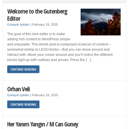
Welcome to the Gutenberg
Editor
Güneyin Işıkları
|
February 16, 2025
The goal of this new editor is to make
adding rich content to WordPress simple
and enjoyable. This whole post is composed of pieces of content—
somewhat similar to LEGO bricks—that you can move around and
interact with. Move your cursor around and you’ll notice the different
blocks light up with outlines and arrows. Press the […]
CONTINUE READING
Orhan Veli
Güneyin Işıkları
|
February 16, 2025
CONTINUE READING
Her Yanım Yangın / M Can Guney