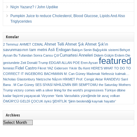
Niçin Yazarız? / John Updike
Pumpkin Juice to reduce Cholesterol, Blood Glucose, Lipids And Also
Triglycerides
Konular
Ahmet Telli
Ahmet Şık
Ahmet Şık'ın
2 Temmuz
AHMET CEMAL
savunmasının tam metni
Asli Erdogan
Bakişın Senin
Bağışıklık sistemi
Behçet
Cumartesi Anneleri
Aysan
Bu Tufandan Sonra
Cansu Çöl
Didem Gülçin Erdem
Die
featured
gestundete Zeit
Donald Trump
EDGAR ALLAN POE
Eren Aysan
Fidel Castro
feminist
Fikret YAZ
Gidersen Yıkılır Bu Kent
HERE’S WHAT TO DO TO
CORRECT IT
INGEBORG BACHMANN
M. Can Güney
Madımak
Nefessiz kalmak…
Nicholas Glastonbury
Nietzsche
Nâzım HİKMET
Prof. Cengiz Aktar
RANDEVU
Sarıl
Bana . M Can Güney
SES
SİYASİ NİHİLİZMİN BİR SEMPTOMU
the Saturday Mothers
Trump victory comes with a silver lining for the world’s progressives
Türkiye dibine
kadar faşizmi yaşayacak
Vizyoner
Yanis Varoufakis
yüreğimde bir avuç volkan
ÖMÜR'CÜ GELDİ ÇOCUK
öykü
ŞEHİTLİK
‘Şiirin beslendiği kaynak hayattır’
Archives
Archives