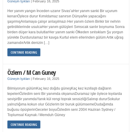
Güneyin Işıkları
|
February 16, 2025
Her yanım yangın İnceden uzanır Sivas’aHer yanım sanki Bir uçurum
kenarıÖylece durur Kımıldamaz sanırsın DünyaNe yapacağını
şaşırmışAnlamaya çalışır anlaşılmazı Her yanım özlem Birikir bir nehrin
getirdiklerinde usulcaHer yanım gülüşleri Sımsıcak sarılır boynuma Sonra
birden düşer kara bulutlarHer yanım sanki Öfkeden sırılsıklam Şu yorgun
yürekte Durdurulamaz bir kavga Kurtul elem ellerinden gülüm Artık uğraş
zamanıdırArtık denizin […]
CONTINUE READING
Özlem / M Can Guney
Güneyin Işıkları
|
February 16, 2025
Bilmiyorum gülümKaç kez doğdu güneşKaç kez kızıllaştı dağların
tepeleriÖzledim seni Bir yanımda okyanusDuramaz işte öylece kıyılarda
sevişirBir yanımdaYanık kül rengi toprak sessizliğiSalınıp dururSokulur
yalnızlığıma kokun olur Gözlerim bir buruk gülümsemeDudağımda
buğusu öpüşlerinGeceler boyuÖzledim seni 2004 Haziran Sydney /
Toplumsal Kaynak / Memduh Güney
CONTINUE READING