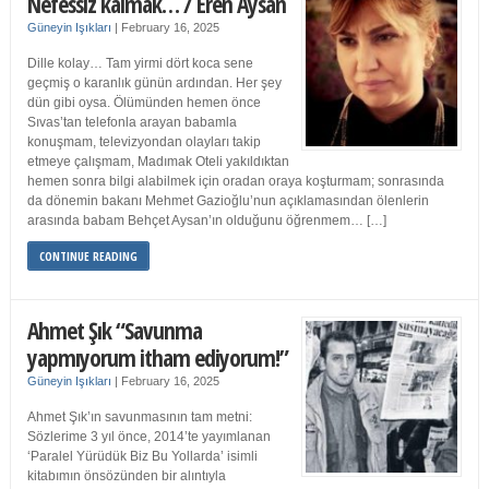
Nefessiz kalmak… / Eren Aysan
Güneyin Işıkları
|
February 16, 2025
Dille kolay… Tam yirmi dört koca sene
geçmiş o karanlık günün ardından. Her şey
dün gibi oysa. Ölümünden hemen önce
Sıvas’tan telefonla arayan babamla
konuşmam, televizyondan olayları takip
etmeye çalışmam, Madımak Oteli yakıldıktan
hemen sonra bilgi alabilmek için oradan oraya koşturmam; sonrasında
da dönemin bakanı Mehmet Gazioğlu’nun açıklamasından ölenlerin
arasında babam Behçet Aysan’ın olduğunu öğrenmem… […]
CONTINUE READING
Ahmet Şık “Savunma
yapmıyorum itham ediyorum!”
Güneyin Işıkları
|
February 16, 2025
Ahmet Şık’ın savunmasının tam metni:
Sözlerime 3 yıl önce, 2014’te yayımlanan
‘Paralel Yürüdük Biz Bu Yollarda’ isimli
kitabımın önsözünden bir alıntıyla