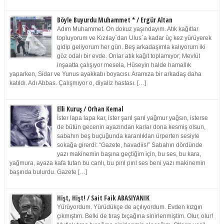
Böyle Buyurdu Muhammet * / Ergür Altan
Adım Muhammet. On dokuz yaşındayım. Atık kağıtlar
topluyorum ve Kızılay`dan Ulus`a kadar üç kez yürüyerek
gidip geliyorum her gün. Beş arkadaşımla kalıyorum iki
göz odalı bir evde. Onlar atık kağıt toplamıyor; Mevlüt
inşaatta çalışıyor mesela, Hüseyin halde hamallık
yaparken, Sidar ve Yunus ayakkabı boyacısı. Aramıza bir arkadaş daha
katıldı. Adı Abbas. Çalışmıyor o, diyaliz hastası. […]
Elli Kuruş / Orhan Kemal
İster lapa lapa kar, ister şarıl şarıl yağmur yağsın, isterse
de bütün gecenin ayazından karlar dona kesmiş olsun,
sabahın beş buçuğunda karanlıkları ürperten sesiyle
sokağa girerdi: “Gazete, havadiis!” Sabahın dördünde
yazı makinemin başına geçtiğim için, bu ses, bu kara,
yağmura, ayaza kafa tutan bu canlı, bu pırıl pırıl ses beni yazı makinemin
başında bulurdu. Gazete […]
Hişt, Hişt! / Sait Faik ABASIYANIK
Yürüyordum. Yürüdükçe de açılıyordum. Evden kızgın
çıkmıştım. Belki de tıraş bıçağına sinirlenmiştim. Olur, olur!