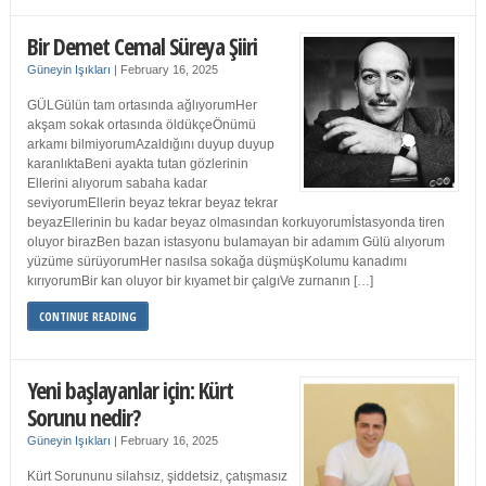
Bir Demet Cemal Süreya Şiiri
Güneyin Işıkları
|
February 16, 2025
GÜLGülün tam ortasında ağlıyorumHer
akşam sokak ortasında öldükçeÖnümü
arkamı bilmiyorumAzaldığını duyup duyup
karanlıktaBeni ayakta tutan gözlerinin
Ellerini alıyorum sabaha kadar
seviyorumEllerin beyaz tekrar beyaz tekrar
beyazEllerinin bu kadar beyaz olmasından korkuyorumİstasyonda tiren
oluyor birazBen bazan istasyonu bulamayan bir adamım Gülü alıyorum
yüzüme sürüyorumHer nasılsa sokağa düşmüşKolumu kanadımı
kırıyorumBir kan oluyor bir kıyamet bir çalgıVe zurnanın […]
CONTINUE READING
Yeni başlayanlar için: Kürt
Sorunu nedir?
Güneyin Işıkları
|
February 16, 2025
Kürt Sorununu silahsız, şiddetsiz, çatışmasız