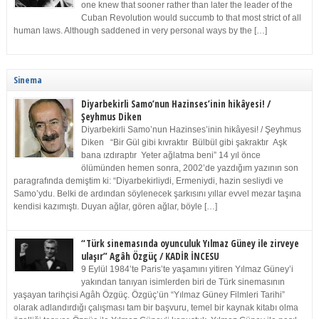
one knew that sooner rather than later the leader of the
Cuban Revolution would succumb to that most strict of all
human laws. Although saddened in very personal ways by the […]
Sinema
Diyarbekirli Samo’nun Hazinses’inin hikâyesi! /
Şeyhmus Diken
Diyarbekirli Samo’nun Hazinses’inin hikâyesi! / Şeyhmus
Diken “Bir Gül gibi kıvraktır Bülbül gibi şakraktır Aşk
bana ızdıraptır Yeter ağlatma beni” 14 yıl önce
ölümünden hemen sonra, 2002’de yazdığım yazının son
paragrafında demiştim ki: “Diyarbekirliydi, Ermeniydi, hazin sesliydi ve
Samo’ydu. Belki de ardından söylenecek şarkısını yıllar evvel mezar taşına
kendisi kazımıştı. Duyan ağlar, gören ağlar, böyle […]
“Türk sinemasında oyunculuk Yılmaz Güney ile zirveye
ulaşır” Agâh Özgüç / KADİR İNCESU
9 Eylül 1984’te Paris’te yaşamını yitiren Yılmaz Güney’i
yakından tanıyan isimlerden biri de Türk sinemasının
yaşayan tarihçisi Agâh Özgüç. Özgüç’ün “Yılmaz Güney Filmleri Tarihi”
olarak adlandırdığı çalışması tam bir başvuru, temel bir kaynak kitabı olma