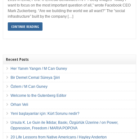
want to focus on the most important question of all,” wrote Facebook CEO
Mark Zuckerberg. “Are we building the world we all want?” The “social
infrastructure” built by the company […]
CONTINUE READING
Recent Posts
Her Yanım Yangın / M Can Guney
Bir Demet Cemal Süreya Şiiri
Özlem / M Can Guney
Welcome to the Gutenberg Editor
Orhan Veli
Yeni başlayanlar için: Kürt Sorunu nedir?
Ursula K. Le Guin ile İktidar, Baskı, Özgürlük Üzerine / on Power,
Oppression, Freedom / MARIA POPOVA
20 Life Lessons from Native Americans / Hayley Anderton