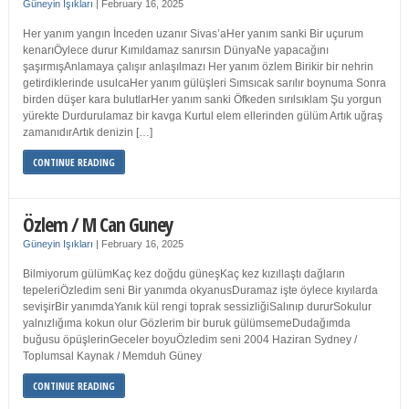
Güneyin Işıkları
|
February 16, 2025
Her yanım yangın İnceden uzanır Sivas’aHer yanım sanki Bir uçurum
kenarıÖylece durur Kımıldamaz sanırsın DünyaNe yapacağını
şaşırmışAnlamaya çalışır anlaşılmazı Her yanım özlem Birikir bir nehrin
getirdiklerinde usulcaHer yanım gülüşleri Sımsıcak sarılır boynuma Sonra
birden düşer kara bulutlarHer yanım sanki Öfkeden sırılsıklam Şu yorgun
yürekte Durdurulamaz bir kavga Kurtul elem ellerinden gülüm Artık uğraş
zamanıdırArtık denizin […]
CONTINUE READING
Özlem / M Can Guney
Güneyin Işıkları
|
February 16, 2025
Bilmiyorum gülümKaç kez doğdu güneşKaç kez kızıllaştı dağların
tepeleriÖzledim seni Bir yanımda okyanusDuramaz işte öylece kıyılarda
sevişirBir yanımdaYanık kül rengi toprak sessizliğiSalınıp dururSokulur
yalnızlığıma kokun olur Gözlerim bir buruk gülümsemeDudağımda
buğusu öpüşlerinGeceler boyuÖzledim seni 2004 Haziran Sydney /
Toplumsal Kaynak / Memduh Güney
CONTINUE READING