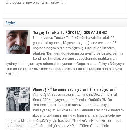
and socialist movements in Turkey. […]
Söyleşi
Turgay Tanülkü: BU RÖPORTAJI OKUMALISINIZ
Ünlü oyuncu Turgay Tanülkü’nün hayatı film gibi. 62
yaşındaki oyuncu, 18 yaşında girdiği cezaevinden 26
yaşında başka biri olarak çıkmış. Özgürlüğe ilk adımı
atarken “Ben geri döneceğim buraya!” diye bir söz vermiş
kendine. Tanülkü, ömrünü cezaevlerinde mahkumları
tiyatroyla buluşturmaya adamış bir oyuncu… Çoğu insanın Eşkıya Dünyaya
Hükümdar Olmaz dizisinde Şahinağa olarak tanıdığı Tanülkü’nün hikayesi
dizi […]
Ahmet Şık “Savunma yapmıyorum itham ediyorum!”
Ahmet Şık’ın savunmasının tam metni: Sözlerime 3 yıl
önce, 2014’te yayımlanan ‘Paralel Yürüdük Biz Bu
Yollarda’ isimli kitabımın önsözünden bir alıntıyla
başlayacağım. AKP ve Gülen Cemaati arasındaki mafyatik
iktidar ortaklığının nasıl dağıldığını anlatan bu inceleme-
araştırma kitabımın önsözü şöyle başlıyor: “Türkiye’yi siyasal ve toplumsal
olarak beraber dönüştüren iki güç olan AKP ile Gülen Cemaati’nin