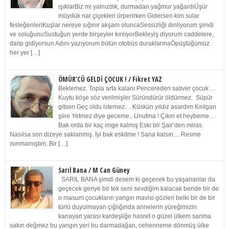
ışıklarBiz mi yalnızdık, durmadan yağmur yağardıÜşür
müydük nar çiçekleri ürperirken Gidersen kim sular
fesleğenleriKuşlar nereye sığınır akşam oluncaSessizliği dinliyorum şimdi
ve soluğunuSustuğun yerde birşeyler kırılıyorBekleyiş diyorum caddelere,
dalıp gidiyorsun Adını yazıyorum bütün otobüs duraklarınaÖpüştüğümüz
her yer […]
ÖMÜR’CÜ GELDİ ÇOCUK ! / Fikret YAZ
Beklemez. Topla arta kalanı Pencereden satıver çocuk …
Kuytu köşe söz verilmişler Süründürür öldürmez. Süpür
gitsen Geç oldu istemez… Küskün yıldız asardım Kırılgan
şiire Yetmez diye geceme.. Unutma ! Çıkın et heybeme…
Bak orda bir kaç imge kalmış Eski bir Şair’den miras.
Nasılsa son dizeye saklanmış. İyi bak eskitme ! Sana kalsın… Resme
ısınmamıştım. Bir […]
Sarıl Bana / M Can Güney
SARIL BANA şimdi desem ki geçecek bu yaşananlar da
geçecek geriye bir tek seni sevdiğim kalacak bende bir de
o masum çocukların yangın mavisi gözleri belki bir de bir
türlü duyulmayan çığlığında annelerin yüreğimizin
kanayan yarası kardeşliğe hasret o güzel ülkem sanma
sakın değmez bu yangın yeri bu darmadağan, cehenneme dönmüş ülke