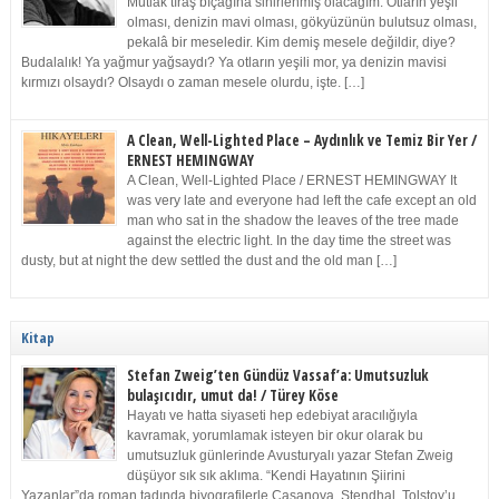
Mutlak tıraş bıçağına sinirlenmiş olacağım. Otların yeşil
olması, denizin mavi olması, gökyüzünün bulutsuz olması,
pekalâ bir meseledir. Kim demiş mesele değildir, diye?
Budalalık! Ya yağmur yağsaydı? Ya otların yeşili mor, ya denizin mavisi
kırmızı olsaydı? Olsaydı o zaman mesele olurdu, işte. […]
A Clean, Well-Lighted Place – Aydınlık ve Temiz Bir Yer /
ERNEST HEMINGWAY
A Clean, Well-Lighted Place / ERNEST HEMINGWAY It
was very late and everyone had left the cafe except an old
man who sat in the shadow the leaves of the tree made
against the electric light. In the day time the street was
dusty, but at night the dew settled the dust and the old man […]
Kitap
Stefan Zweig’ten Gündüz Vassaf’a: Umutsuzluk
bulaşıcıdır, umut da! / Türey Köse
Hayatı ve hatta siyaseti hep edebiyat aracılığıyla
kavramak, yorumlamak isteyen bir okur olarak bu
umutsuzluk günlerinde Avusturyalı yazar Stefan Zweig
düşüyor sık sık aklıma. “Kendi Hayatının Şiirini
Yazanlar”da roman tadında biyografilerle Casanova, Stendhal, Tolstoy’u