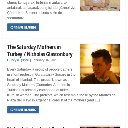
oturup konuşarak, birbirimizi anlayarak,
anlatarak, anlaşarak barış içinde çözmeliyiz.
Çünkü Kürt Sorunu aslında sizin de
sorununuz.
CONTINUE READING
The Saturday Mothers in
Turkey / Nicholas Glastonbury
Güneyin Işıkları
|
February 16, 2025
Every Saturday, a group of people gathers
in silent protest in Galatasaray Square in the
heart of Istanbul. This group, known as the
Saturday Mothers (Cumartesi Anneleri in
Turkish), is primarily composed of older
Kurdish women. The protests, which resemble those by the Madres del
Plaza del Mayo in Argentina, consist of the mothers (and […]
CONTINUE READING