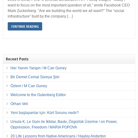
want to focus on the most important question of all,” wrote Facebook CEO
Mark Zuckerberg. “Are we building the world we all want?” The “social
infrastructure” built by the company […]
CONTINUE READING
Recent Posts
Her Yanım Yangın / M Can Guney
Bir Demet Cemal Süreya Şiiri
Özlem / M Can Guney
Welcome to the Gutenberg Editor
Orhan Veli
Yeni başlayanlar için: Kürt Sorunu nedir?
Ursula K. Le Guin ile İktidar, Baskı, Özgürlük Üzerine / on Power,
Oppression, Freedom / MARIA POPOVA
20 Life Lessons from Native Americans / Hayley Anderton