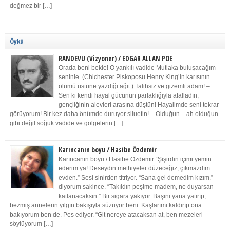
değmez bir […]
Öykü
RANDEVU (Vizyoner) / EDGAR ALLAN POE
Orada beni bekle! O yankılı vadide Mutlaka buluşacağım
seninle. (Chichester Piskoposu Henry King’in karısının
ölümü üstüne yazdığı ağıt.) Talihsiz ve gizemli adam! –
Sen ki kendi hayal gücünün parlaklığıyla afalladın,
gençliğinin alevleri arasına düştün! Hayalimde seni tekrar
görüyorum! Bir kez daha önümde duruyor siluetin! – Olduğun – ah olduğun
gibi değil soğuk vadide ve gölgelerin […]
Karıncanın boyu / Hasibe Özdemir
Karıncanın boyu / Hasibe Özdemir “Şişirdin içimi yemin
ederim ya! Deseydin methiyeler düzeceğiz, çıkmazdım
evden.” Sesi sinirden titriyor. “Sana gel demedim kızım.”
diyorum sakince. “Takıldın peşime madem, ne duyarsan
katlanacaksın.” Bir sigara yakıyor. Başını yana yatırıp,
bezmiş annelerin yılgın bakışıyla süzüyor beni. Kaşlarımı kaldırıp ona
bakıyorum ben de. Pes ediyor. “Git nereye atacaksan at, ben mezeleri
söylüyorum […]