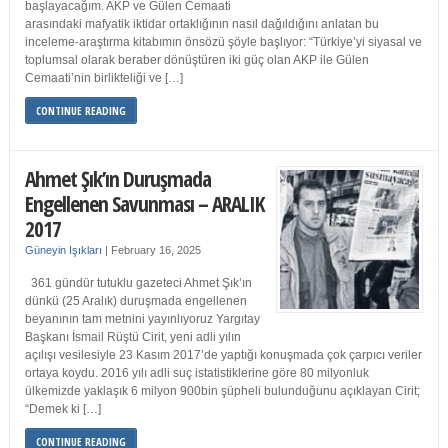
başlayacağım. AKP ve Gülen Cemaati
arasındaki mafyatik iktidar ortaklığının nasıl dağıldığını anlatan bu
inceleme-araştırma kitabımın önsözü şöyle başlıyor: “Türkiye’yi siyasal ve
toplumsal olarak beraber dönüştüren iki güç olan AKP ile Gülen
Cemaati’nin birlikteliği ve […]
CONTINUE READING
Ahmet Şık’ın Duruşmada
Engellenen Savunması – ARALIK
2017
Güneyin Işıkları
|
February 16, 2025
361 gündür tutuklu gazeteci Ahmet Şık’ın
dünkü (25 Aralık) duruşmada engellenen
beyanının tam metnini yayınlıyoruz Yargıtay
Başkanı İsmail Rüştü Cirit, yeni adli yılın
açılışı vesilesiyle 23 Kasım 2017’de yaptığı konuşmada çok çarpıcı veriler
ortaya koydu. 2016 yılı adli suç istatistiklerine göre 80 milyonluk
ülkemizde yaklaşık 6 milyon 900bin şüpheli bulunduğunu açıklayan Cirit;
“Demek ki […]
CONTINUE READING