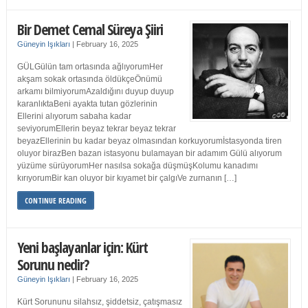
Bir Demet Cemal Süreya Şiiri
Güneyin Işıkları
|
February 16, 2025
GÜLGülün tam ortasında ağlıyorumHer
akşam sokak ortasında öldükçeÖnümü
arkamı bilmiyorumAzaldığını duyup duyup
karanlıktaBeni ayakta tutan gözlerinin
Ellerini alıyorum sabaha kadar
seviyorumEllerin beyaz tekrar beyaz tekrar
beyazEllerinin bu kadar beyaz olmasından korkuyorumİstasyonda tiren
oluyor birazBen bazan istasyonu bulamayan bir adamım Gülü alıyorum
yüzüme sürüyorumHer nasılsa sokağa düşmüşKolumu kanadımı
kırıyorumBir kan oluyor bir kıyamet bir çalgıVe zurnanın […]
CONTINUE READING
Yeni başlayanlar için: Kürt
Sorunu nedir?
Güneyin Işıkları
|
February 16, 2025
Kürt Sorununu silahsız, şiddetsiz, çatışmasız