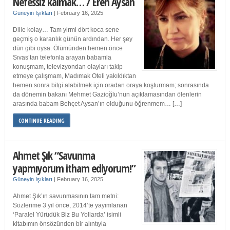
Nefessiz kalmak… / Eren Aysan
Güneyin Işıkları
|
February 16, 2025
Dille kolay… Tam yirmi dört koca sene
geçmiş o karanlık günün ardından. Her şey
dün gibi oysa. Ölümünden hemen önce
Sıvas’tan telefonla arayan babamla
konuşmam, televizyondan olayları takip
etmeye çalışmam, Madımak Oteli yakıldıktan
hemen sonra bilgi alabilmek için oradan oraya koşturmam; sonrasında
da dönemin bakanı Mehmet Gazioğlu’nun açıklamasından ölenlerin
arasında babam Behçet Aysan’ın olduğunu öğrenmem… […]
CONTINUE READING
Ahmet Şık “Savunma
yapmıyorum itham ediyorum!”
Güneyin Işıkları
|
February 16, 2025
Ahmet Şık’ın savunmasının tam metni:
Sözlerime 3 yıl önce, 2014’te yayımlanan
‘Paralel Yürüdük Biz Bu Yollarda’ isimli
kitabımın önsözünden bir alıntıyla