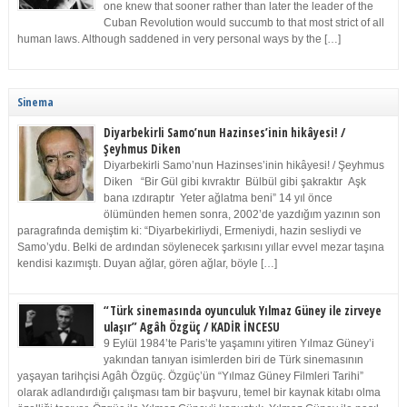
one knew that sooner rather than later the leader of the
Cuban Revolution would succumb to that most strict of all
human laws. Although saddened in very personal ways by the […]
Sinema
Diyarbekirli Samo’nun Hazinses’inin hikâyesi! /
Şeyhmus Diken
Diyarbekirli Samo’nun Hazinses’inin hikâyesi! / Şeyhmus
Diken “Bir Gül gibi kıvraktır Bülbül gibi şakraktır Aşk
bana ızdıraptır Yeter ağlatma beni” 14 yıl önce
ölümünden hemen sonra, 2002’de yazdığım yazının son
paragrafında demiştim ki: “Diyarbekirliydi, Ermeniydi, hazin sesliydi ve
Samo’ydu. Belki de ardından söylenecek şarkısını yıllar evvel mezar taşına
kendisi kazımıştı. Duyan ağlar, gören ağlar, böyle […]
“Türk sinemasında oyunculuk Yılmaz Güney ile zirveye
ulaşır” Agâh Özgüç / KADİR İNCESU
9 Eylül 1984’te Paris’te yaşamını yitiren Yılmaz Güney’i
yakından tanıyan isimlerden biri de Türk sinemasının
yaşayan tarihçisi Agâh Özgüç. Özgüç’ün “Yılmaz Güney Filmleri Tarihi”
olarak adlandırdığı çalışması tam bir başvuru, temel bir kaynak kitabı olma