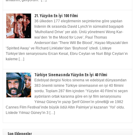
anlatırım, geliyorum.” […]
21. Yüzyılın En İyi 100 Filmi
36 ülkeden 177 eleştirmenin seçimlerine göre yapılan
listenin ilk sırasında David Lynch’in sürrealist başyapıtı
‘Mulholland Drive’ yer aldı. Ünlü yönetmeni Wong Kar-
wai’den ‘In the Mood for Love’, Paul Thomas
Anderson’dan ‘There Will Be Blood’, Hayao Miyazaki’den
‘Spirited Away’ ve Richard Linklater’dan ‘Boyhood’ izledi. Listeye
Türkiye’den senaryosunu Ercan Kesal, Ebru Ceylan ve Nuri Bilgi Ceylan’ın
kaleme […]
Türkiye Sinemasında Yüzyılın En İyi 40 Filmi
Edebiyat dergisi Notos sinema ve edebiyat dünyasından
383 önemli ismine Türkiye sinemasının en iyi 40 filmini
sordu. Toplam 287 film içinden ‘Yüzyılın 40 Filmi’ni seçen
aydınların ortak kararına göre en iyi film senaryosunu
Yılmaz Güney’in yazıp Şerif Gören’in yönettiği ve 1982
Cannes Film Festival’inde büyük ödül Altın Palmiye’yi kazanan ‘Yol’ oldu.
Listede Yılmaz Güney’in 3 […]
Son Eklenenler