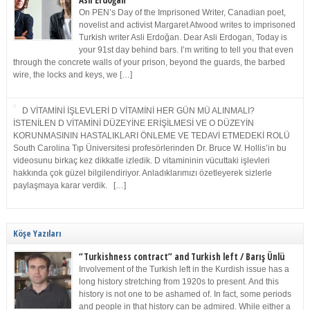
Asli Erdoğan
On PEN’s Day of the Imprisoned Writer, Canadian poet,
novelist and activist Margaret Atwood writes to imprisoned
Turkish writer Asli Erdoğan. Dear Asli Erdogan, Today is
your 91st day behind bars. I’m writing to tell you that even
through the concrete walls of your prison, beyond the guards, the barbed
wire, the locks and keys, we […]
D VİTAMİNİ İŞLEVLERİ D VİTAMİNİ HER GÜN MÜ ALINMALI?
İSTENİLEN D VİTAMİNİ DÜZEYİNE ERİŞİLMESİ VE O DÜZEYİN
KORUNMASININ HASTALIKLARI ÖNLEME VE TEDAVİ ETMEDEKİ ROLÜ
South Carolina Tıp Üniversitesi profesörlerinden Dr. Bruce W. Hollis’in bu
videosunu birkaç kez dikkatle izledik. D vitamininin vücuttaki işlevleri
hakkında çok güzel bilgilendiriyor. Anladıklarımızı özetleyerek sizlerle
paylaşmaya karar verdik. […]
Köşe Yazıları
“Turkishness contract” and Turkish left / Barış Ünlü
Involvement of the Turkish left in the Kurdish issue has a
long history stretching from 1920s to present. And this
history is not one to be ashamed of. In fact, some periods
and people in that history can be admired. While either a