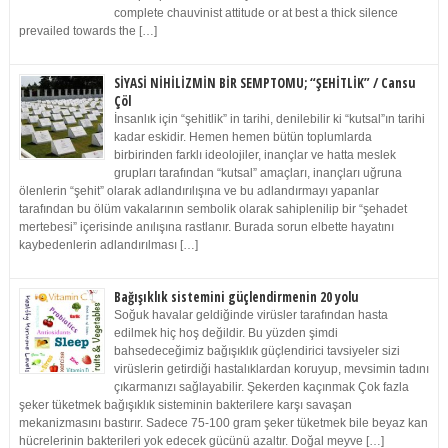
complete chauvinist attitude or at best a thick silence
prevailed towards the […]
SİYASİ NİHİLİZMİN BİR SEMPTOMU; “ŞEHİTLİK” / Cansu
Çöl
İnsanlık için “şehitlik” in tarihi, denilebilir ki “kutsal”ın tarihi
kadar eskidir. Hemen hemen bütün toplumlarda
birbirinden farklı ideolojiler, inançlar ve hatta meslek
grupları tarafından “kutsal” amaçları, inançları uğruna
ölenlerin “şehit” olarak adlandırılışına ve bu adlandırmayı yapanlar
tarafından bu ölüm vakalarının sembolik olarak sahiplenilip bir “şehadet
mertebesi” içerisinde anılışına rastlanır. Burada sorun elbette hayatını
kaybedenlerin adlandırılması […]
Bağışıklık sistemini güçlendirmenin 20 yolu
Soğuk havalar geldiğinde virüsler tarafından hasta
edilmek hiç hoş değildir. Bu yüzden şimdi
bahsedeceğimiz bağışıklık güçlendirici tavsiyeler sizi
virüslerin getirdiği hastalıklardan koruyup, mevsimin tadını
çıkarmanızı sağlayabilir. Şekerden kaçınmak Çok fazla
şeker tüketmek bağışıklık sisteminin bakterilere karşı savaşan
mekanizmasını bastırır. Sadece 75-100 gram şeker tüketmek bile beyaz kan
hücrelerinin bakterileri yok edecek gücünü azaltır. Doğal meyve […]