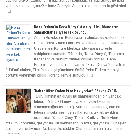
özelliği taşıyor. Özgüç ile Yılmaz Güney’i konuştuk. Yılmaz Güney ile nasıl
ve ne zaman tanıştınız? Yılmaz Güney’in Anadolu sinemalarında gösterimi
[…]
Reha Erdem’in Koca Dünya’si en iyi film, Menderes
Samancılar en iyi erkek oyuncu
Adana Büyükşehir Belediyesi tarafından düzenlenen 23.
Uluslararası Adana Film Festivali’nde ödüllen Çukurova
Üniversitesi Kongre Merkezi’nde yapılan törenle
sahiplerine sunuldu. Törende, “Koca Dünya”, “Babamın
Kanatları” ve “Albüm” filmleri ödülleri topladı. Reha
Erdem’in yönetmenliğini yaptığı “Koca Dünya” en iyi film
ödülünü alırken, Film-Yön en iyi yönetmen ödülü Reha Erdem’e, en iyi
görüntü yönetmeni ödülü Florent Herry’e sunuldu. […]
‘Bahar ülkesi’nden bize bakıyorlar* / Sevda AYDIN
Sürü filminin en duygusal sahnelerinden biri yandaki
fotoğraf. Yılmaz Güney’in yazdığı, Zeki Ökten’in
yönetmenliğini üstlendiği Sürü’nün setinden çıkan bu
fotoğrafın çekilmesinden yıllar sonra tek tek ayrıldılar
aramızdan Yaman Okay, Tuncel Kurtiz ve Tarık Akan…
#”Ölümü gömdüm, geliyorum. Bir sonbahar günüydü, geliyorum. Güneşler
buz gibiydi, geliyorum. Ve bütün kötülükler. Ölümün armaları gibiydi. Size