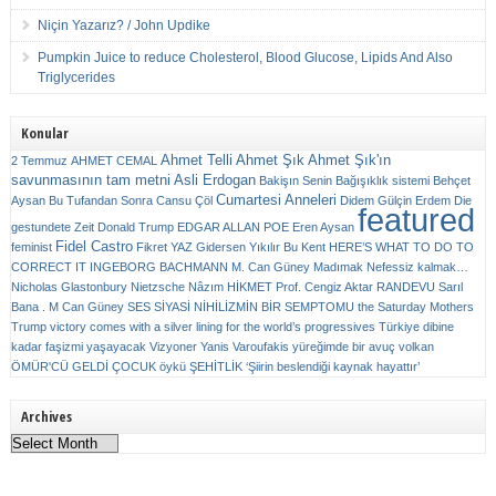
Niçin Yazarız? / John Updike
Pumpkin Juice to reduce Cholesterol, Blood Glucose, Lipids And Also
Triglycerides
Konular
Ahmet Telli
Ahmet Şık
Ahmet Şık'ın
2 Temmuz
AHMET CEMAL
savunmasının tam metni
Asli Erdogan
Bakişın Senin
Bağışıklık sistemi
Behçet
Cumartesi Anneleri
Aysan
Bu Tufandan Sonra
Cansu Çöl
Didem Gülçin Erdem
Die
featured
gestundete Zeit
Donald Trump
EDGAR ALLAN POE
Eren Aysan
Fidel Castro
feminist
Fikret YAZ
Gidersen Yıkılır Bu Kent
HERE’S WHAT TO DO TO
CORRECT IT
INGEBORG BACHMANN
M. Can Güney
Madımak
Nefessiz kalmak…
Nicholas Glastonbury
Nietzsche
Nâzım HİKMET
Prof. Cengiz Aktar
RANDEVU
Sarıl
Bana . M Can Güney
SES
SİYASİ NİHİLİZMİN BİR SEMPTOMU
the Saturday Mothers
Trump victory comes with a silver lining for the world’s progressives
Türkiye dibine
kadar faşizmi yaşayacak
Vizyoner
Yanis Varoufakis
yüreğimde bir avuç volkan
ÖMÜR'CÜ GELDİ ÇOCUK
öykü
ŞEHİTLİK
‘Şiirin beslendiği kaynak hayattır’
Archives
Archives