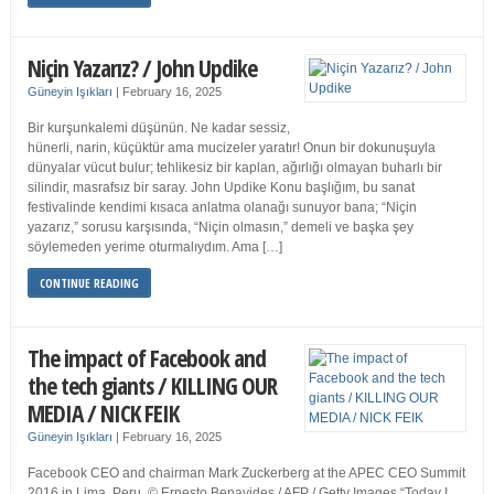
Niçin Yazarız? / John Updike
Güneyin Işıkları
|
February 16, 2025
Bir kurşunkalemi düşünün. Ne kadar sessiz,
hünerli, narin, küçüktür ama mucizeler yaratır! Onun bir dokunuşuyla
dünyalar vücut bulur; tehlikesiz bir kaplan, ağırlığı olmayan buharlı bir
silindir, masrafsız bir saray. John Updike Konu başlığım, bu sanat
festivalinde kendimi kısaca anlatma olanağı sunuyor bana; “Niçin
yazarız,” sorusu karşısında, “Niçin olmasın,” demeli ve başka şey
söylemeden yerime oturmalıydım. Ama […]
CONTINUE READING
The impact of Facebook and
the tech giants / KILLING OUR
MEDIA / NICK FEIK
Güneyin Işıkları
|
February 16, 2025
Facebook CEO and chairman Mark Zuckerberg at the APEC CEO Summit
2016 in Lima, Peru. © Ernesto Benavides / AFP / Getty Images “Today I