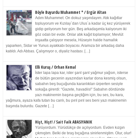
Böyle Buyurdu Muhammet * / Ergür Altan
Adım Muhammet. On dokuz yaşındayım. Atık kağıtlar
topluyorum ve Kızılay`dan Ulus`a kadar üç kez yürüyerek
gidip geliyorum her gün. Beş arkadaşımla kalıyorum iki
göz odalı bir evde. Onlar atık kağıt toplamıyor; Mevlüt
inşaatta çalışıyor mesela, Hüseyin halde hamallık
yaparken, Sidar ve Yunus ayakkabı boyacısı. Aramıza bir arkadaş daha
katıldı. Adı Abbas. Çalışmıyor o, diyaliz hastası. […]
Elli Kuruş / Orhan Kemal
İster lapa lapa kar, ister şarıl şarıl yağmur yağsın, isterse
de bütün gecenin ayazından karlar dona kesmiş olsun,
sabahın beş buçuğunda karanlıkları ürperten sesiyle
sokağa girerdi: “Gazete, havadiis!” Sabahın dördünde
yazı makinemin başına geçtiğim için, bu ses, bu kara,
yağmura, ayaza kafa tutan bu canlı, bu pırıl pırıl ses beni yazı makinemin
başında bulurdu. Gazete […]
Hişt, Hişt! / Sait Faik ABASIYANIK
Yürüyordum. Yürüdükçe de açılıyordum. Evden kızgın
çıkmıştım. Belki de tıraş bıçağına sinirlenmiştim. Olur, olur!