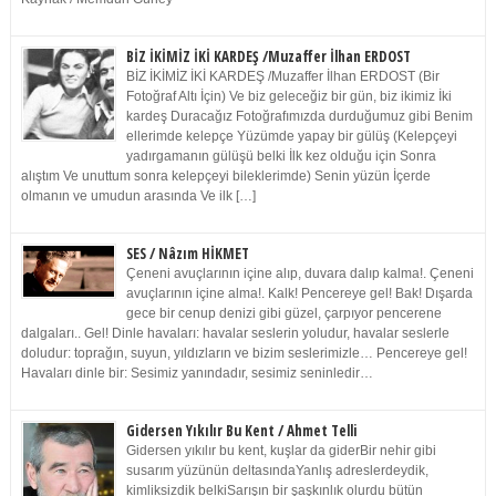
BİZ İKİMİZ İKİ KARDEŞ /Muzaffer İlhan ERDOST
BİZ İKİMİZ İKİ KARDEŞ /Muzaffer İlhan ERDOST (Bir
Fotoğraf Altı İçin) Ve biz geleceğiz bir gün, biz ikimiz İki
kardeş Duracağız Fotoğrafımızda durduğumuz gibi Benim
ellerimde kelepçe Yüzümde yapay bir gülüş (Kelepçeyi
yadırgamanın gülüşü belki İlk kez olduğu için Sonra
alıştım Ve unuttum sonra kelepçeyi bileklerimde) Senin yüzün İçerde
olmanın ve umudun arasında Ve ilk […]
SES / Nâzım HİKMET
Çeneni avuçlarının içine alıp, duvara dalıp kalma!. Çeneni
avuçlarının içine alma!. Kalk! Pencereye gel! Bak! Dışarda
gece bir cenup denizi gibi güzel, çarpıyor pencerene
dalgaları.. Gel! Dinle havaları: havalar seslerin yoludur, havalar seslerle
doludur: toprağın, suyun, yıldızların ve bizim seslerimizle… Pencereye gel!
Havaları dinle bir: Sesimiz yanındadır, sesimiz seninledir…
Gidersen Yıkılır Bu Kent / Ahmet Telli
Gidersen yıkılır bu kent, kuşlar da giderBir nehir gibi
susarım yüzünün deltasındaYanlış adreslerdeydik,
kimliksizdik belkiSarışın bir şaşkınlık olurdu bütün