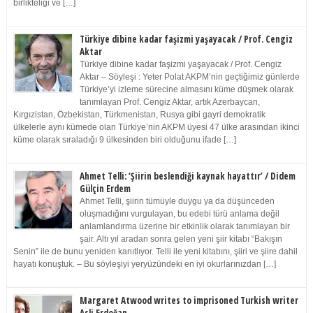
birlikteliği ve […]
Türkiye dibine kadar faşizmi yaşayacak / Prof. Cengiz
Aktar
Türkiye dibine kadar faşizmi yaşayacak / Prof. Cengiz
Aktar – Söyleşi : Yeter Polat AKPM’nin geçtiğimiz günlerde
Türkiye’yi izleme sürecine almasını küme düşmek olarak
tanımlayan Prof. Cengiz Aktar, artık Azerbaycan,
Kırgızistan, Özbekistan, Türkmenistan, Rusya gibi gayri demokratik
ülkelerle aynı kümede olan Türkiye’nin AKPM üyesi 47 ülke arasından ikinci
küme olarak sıraladığı 9 ülkesinden biri olduğunu ifade […]
Ahmet Telli: ‘Şiirin beslendiği kaynak hayattır’ / Didem
Gülçin Erdem
Ahmet Telli, şiirin tümüyle duygu ya da düşünceden
oluşmadığını vurgulayan, bu edebi türü anlama değil
anlamlandırma üzerine bir etkinlik olarak tanımlayan bir
şair. Altı yıl aradan sonra gelen yeni şiir kitabı “Bakışın
Senin” ile de bunu yeniden kanıtlıyor. Telli ile yeni kitabını, şiiri ve şiire dahil
hayatı konuştuk. – Bu söyleşiyi yeryüzündeki en iyi okurlarınızdan […]
Margaret Atwood writes to imprisoned Turkish writer