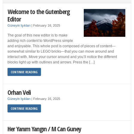
Welcome to the Gutenberg
Editor
Güneyin Işıkları
|
February 16, 2025
The goal of this new editor is to make
adding rich content to WordPress simple
and enjoyable. This whole post is composed of pieces of content—
somewhat similar to LEGO bricks—that you can move around and
interact with. Move your cursor around and you’ll notice the different
blocks light up with outlines and arrows. Press the […]
CONTINUE READING
Orhan Veli
Güneyin Işıkları
|
February 16, 2025
CONTINUE READING
Her Yanım Yangın / M Can Guney