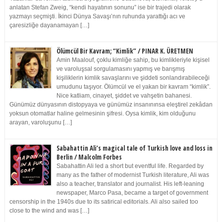
anlatan Stefan Zweig, “kendi hayatının sonunu” ise bir trajedi olarak
yazmayı seçmişti. İkinci Dünya Savaşı’nın ruhunda yarattığı acı ve
çaresizliğe dayanamayan […]
Ölümcül Bir Kavram; “Kimlik” / PINAR K. ÜRETMEN
Amin Maalouf, çoklu kimliğe sahip, bu kimlikleriyle kişisel
ve varoluşsal sorgulamasını yapmış ve barışmış
kişiliklerin kimlik savaşlarını ve şiddeti sonlandırabileceği
umudunu taşıyor. Ölümcül ve el yakan bir kavram “kimlik”.
Nice katliam, cinayet, şiddet ve vahşetin bahanesi.
Günümüz dünyasının distopyaya ve günümüz insanınınsa eleştirel zekâdan
yoksun otomatlar haline gelmesinin şifresi. Oysa kimlik, kim olduğunu
arayan, varoluşunu […]
Sabahattin Ali’s magical tale of Turkish love and loss in
Berlin / Malcolm Forbes
Sabahattin Ali led a short but eventful life. Regarded by
many as the father of modernist Turkish literature, Ali was
also a teacher, translator and journalist. His left-leaning
newspaper, Marco Pasa, became a target of government
censorship in the 1940s due to its satirical editorials. Ali also sailed too
close to the wind and was […]