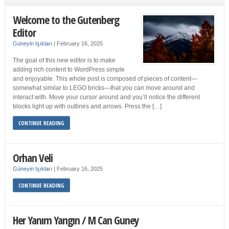
Welcome to the Gutenberg
Editor
Güneyin Işıkları
|
February 16, 2025
The goal of this new editor is to make
adding rich content to WordPress simple
and enjoyable. This whole post is composed of pieces of content—
somewhat similar to LEGO bricks—that you can move around and
interact with. Move your cursor around and you’ll notice the different
blocks light up with outlines and arrows. Press the […]
CONTINUE READING
Orhan Veli
Güneyin Işıkları
|
February 16, 2025
CONTINUE READING
Her Yanım Yangın / M Can Guney