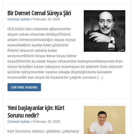
Bir Demet Cemal Süreya Şiiri
Güneyin Işıkları
|
February 16, 2025
GÜLGülün tam ortasında ağlıyorumHer
akşam sokak ortasında öldükçeÖnümü
arkamı bilmiyorumAzaldığını duyup duyup
karanlıktaBeni ayakta tutan gözlerinin
Ellerini alıyorum sabaha kadar
seviyorumEllerin beyaz tekrar beyaz tekrar
beyazEllerinin bu kadar beyaz olmasından korkuyorumİstasyonda tiren
oluyor birazBen bazan istasyonu bulamayan bir adamım Gülü alıyorum
yüzüme sürüyorumHer nasılsa sokağa düşmüşKolumu kanadımı
kırıyorumBir kan oluyor bir kıyamet bir çalgıVe zurnanın […]
CONTINUE READING
Yeni başlayanlar için: Kürt
Sorunu nedir?
Güneyin Işıkları
|
February 16, 2025
Kürt Sorununu silahsız, şiddetsiz, çatışmasız