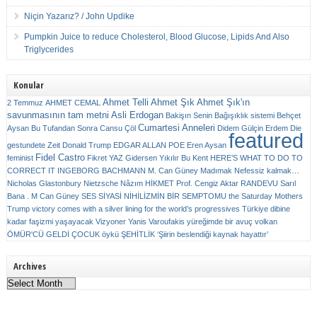
Niçin Yazarız? / John Updike
Pumpkin Juice to reduce Cholesterol, Blood Glucose, Lipids And Also
Triglycerides
Konular
Ahmet Telli
Ahmet Şık
Ahmet Şık'ın
2 Temmuz
AHMET CEMAL
savunmasının tam metni
Asli Erdogan
Bakişın Senin
Bağışıklık sistemi
Behçet
Cumartesi Anneleri
Aysan
Bu Tufandan Sonra
Cansu Çöl
Didem Gülçin Erdem
Die
featured
gestundete Zeit
Donald Trump
EDGAR ALLAN POE
Eren Aysan
Fidel Castro
feminist
Fikret YAZ
Gidersen Yıkılır Bu Kent
HERE’S WHAT TO DO TO
CORRECT IT
INGEBORG BACHMANN
M. Can Güney
Madımak
Nefessiz kalmak…
Nicholas Glastonbury
Nietzsche
Nâzım HİKMET
Prof. Cengiz Aktar
RANDEVU
Sarıl
Bana . M Can Güney
SES
SİYASİ NİHİLİZMİN BİR SEMPTOMU
the Saturday Mothers
Trump victory comes with a silver lining for the world’s progressives
Türkiye dibine
kadar faşizmi yaşayacak
Vizyoner
Yanis Varoufakis
yüreğimde bir avuç volkan
ÖMÜR'CÜ GELDİ ÇOCUK
öykü
ŞEHİTLİK
‘Şiirin beslendiği kaynak hayattır’
Archives
Archives