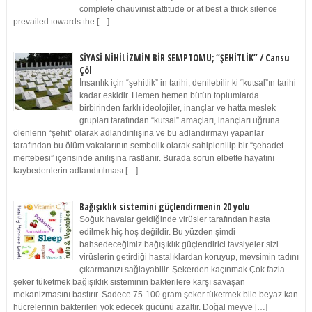
complete chauvinist attitude or at best a thick silence
prevailed towards the […]
SİYASİ NİHİLİZMİN BİR SEMPTOMU; “ŞEHİTLİK” / Cansu
Çöl
İnsanlık için “şehitlik” in tarihi, denilebilir ki “kutsal”ın tarihi
kadar eskidir. Hemen hemen bütün toplumlarda
birbirinden farklı ideolojiler, inançlar ve hatta meslek
grupları tarafından “kutsal” amaçları, inançları uğruna
ölenlerin “şehit” olarak adlandırılışına ve bu adlandırmayı yapanlar
tarafından bu ölüm vakalarının sembolik olarak sahiplenilip bir “şehadet
mertebesi” içerisinde anılışına rastlanır. Burada sorun elbette hayatını
kaybedenlerin adlandırılması […]
Bağışıklık sistemini güçlendirmenin 20 yolu
Soğuk havalar geldiğinde virüsler tarafından hasta
edilmek hiç hoş değildir. Bu yüzden şimdi
bahsedeceğimiz bağışıklık güçlendirici tavsiyeler sizi
virüslerin getirdiği hastalıklardan koruyup, mevsimin tadını
çıkarmanızı sağlayabilir. Şekerden kaçınmak Çok fazla
şeker tüketmek bağışıklık sisteminin bakterilere karşı savaşan
mekanizmasını bastırır. Sadece 75-100 gram şeker tüketmek bile beyaz kan
hücrelerinin bakterileri yok edecek gücünü azaltır. Doğal meyve […]