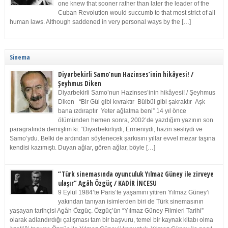
one knew that sooner rather than later the leader of the
Cuban Revolution would succumb to that most strict of all
human laws. Although saddened in very personal ways by the […]
Sinema
Diyarbekirli Samo’nun Hazinses’inin hikâyesi! /
Şeyhmus Diken
Diyarbekirli Samo’nun Hazinses’inin hikâyesi! / Şeyhmus
Diken “Bir Gül gibi kıvraktır Bülbül gibi şakraktır Aşk
bana ızdıraptır Yeter ağlatma beni” 14 yıl önce
ölümünden hemen sonra, 2002’de yazdığım yazının son
paragrafında demiştim ki: “Diyarbekirliydi, Ermeniydi, hazin sesliydi ve
Samo’ydu. Belki de ardından söylenecek şarkısını yıllar evvel mezar taşına
kendisi kazımıştı. Duyan ağlar, gören ağlar, böyle […]
“Türk sinemasında oyunculuk Yılmaz Güney ile zirveye
ulaşır” Agâh Özgüç / KADİR İNCESU
9 Eylül 1984’te Paris’te yaşamını yitiren Yılmaz Güney’i
yakından tanıyan isimlerden biri de Türk sinemasının
yaşayan tarihçisi Agâh Özgüç. Özgüç’ün “Yılmaz Güney Filmleri Tarihi”
olarak adlandırdığı çalışması tam bir başvuru, temel bir kaynak kitabı olma