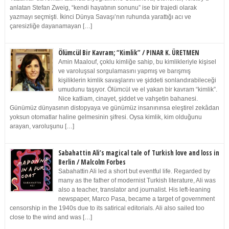
anlatan Stefan Zweig, “kendi hayatının sonunu” ise bir trajedi olarak
yazmayı seçmişti. İkinci Dünya Savaşı’nın ruhunda yarattığı acı ve
çaresizliğe dayanamayan […]
Ölümcül Bir Kavram; “Kimlik” / PINAR K. ÜRETMEN
Amin Maalouf, çoklu kimliğe sahip, bu kimlikleriyle kişisel
ve varoluşsal sorgulamasını yapmış ve barışmış
kişiliklerin kimlik savaşlarını ve şiddeti sonlandırabileceği
umudunu taşıyor. Ölümcül ve el yakan bir kavram “kimlik”.
Nice katliam, cinayet, şiddet ve vahşetin bahanesi.
Günümüz dünyasının distopyaya ve günümüz insanınınsa eleştirel zekâdan
yoksun otomatlar haline gelmesinin şifresi. Oysa kimlik, kim olduğunu
arayan, varoluşunu […]
Sabahattin Ali’s magical tale of Turkish love and loss in
Berlin / Malcolm Forbes
Sabahattin Ali led a short but eventful life. Regarded by
many as the father of modernist Turkish literature, Ali was
also a teacher, translator and journalist. His left-leaning
newspaper, Marco Pasa, became a target of government
censorship in the 1940s due to its satirical editorials. Ali also sailed too
close to the wind and was […]