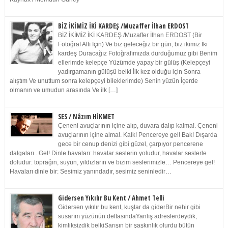
BİZ İKİMİZ İKİ KARDEŞ /Muzaffer İlhan ERDOST
BİZ İKİMİZ İKİ KARDEŞ /Muzaffer İlhan ERDOST (Bir
Fotoğraf Altı İçin) Ve biz geleceğiz bir gün, biz ikimiz İki
kardeş Duracağız Fotoğrafımızda durduğumuz gibi Benim
ellerimde kelepçe Yüzümde yapay bir gülüş (Kelepçeyi
yadırgamanın gülüşü belki İlk kez olduğu için Sonra
alıştım Ve unuttum sonra kelepçeyi bileklerimde) Senin yüzün İçerde
olmanın ve umudun arasında Ve ilk […]
SES / Nâzım HİKMET
Çeneni avuçlarının içine alıp, duvara dalıp kalma!. Çeneni
avuçlarının içine alma!. Kalk! Pencereye gel! Bak! Dışarda
gece bir cenup denizi gibi güzel, çarpıyor pencerene
dalgaları.. Gel! Dinle havaları: havalar seslerin yoludur, havalar seslerle
doludur: toprağın, suyun, yıldızların ve bizim seslerimizle… Pencereye gel!
Havaları dinle bir: Sesimiz yanındadır, sesimiz seninledir…
Gidersen Yıkılır Bu Kent / Ahmet Telli
Gidersen yıkılır bu kent, kuşlar da giderBir nehir gibi
susarım yüzünün deltasındaYanlış adreslerdeydik,
kimliksizdik belkiSarışın bir şaşkınlık olurdu bütün