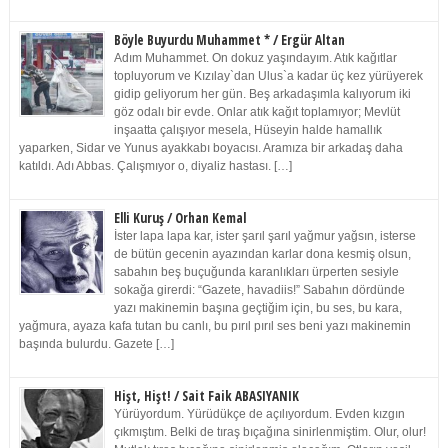
Böyle Buyurdu Muhammet * / Ergür Altan
Adım Muhammet. On dokuz yaşındayım. Atık kağıtlar
topluyorum ve Kızılay`dan Ulus`a kadar üç kez yürüyerek
gidip geliyorum her gün. Beş arkadaşımla kalıyorum iki
göz odalı bir evde. Onlar atık kağıt toplamıyor; Mevlüt
inşaatta çalışıyor mesela, Hüseyin halde hamallık
yaparken, Sidar ve Yunus ayakkabı boyacısı. Aramıza bir arkadaş daha
katıldı. Adı Abbas. Çalışmıyor o, diyaliz hastası. […]
Elli Kuruş / Orhan Kemal
İster lapa lapa kar, ister şarıl şarıl yağmur yağsın, isterse
de bütün gecenin ayazından karlar dona kesmiş olsun,
sabahın beş buçuğunda karanlıkları ürperten sesiyle
sokağa girerdi: “Gazete, havadiis!” Sabahın dördünde
yazı makinemin başına geçtiğim için, bu ses, bu kara,
yağmura, ayaza kafa tutan bu canlı, bu pırıl pırıl ses beni yazı makinemin
başında bulurdu. Gazete […]
Hişt, Hişt! / Sait Faik ABASIYANIK
Yürüyordum. Yürüdükçe de açılıyordum. Evden kızgın
çıkmıştım. Belki de tıraş bıçağına sinirlenmiştim. Olur, olur!