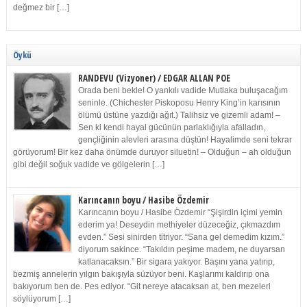
değmez bir […]
Öykü
RANDEVU (Vizyoner) / EDGAR ALLAN POE
Orada beni bekle! O yankılı vadide Mutlaka buluşacağım
seninle. (Chichester Piskoposu Henry King’in karısının
ölümü üstüne yazdığı ağıt.) Talihsiz ve gizemli adam! –
Sen ki kendi hayal gücünün parlaklığıyla afalladın,
gençliğinin alevleri arasına düştün! Hayalimde seni tekrar
görüyorum! Bir kez daha önümde duruyor siluetin! – Olduğun – ah olduğun
gibi değil soğuk vadide ve gölgelerin […]
Karıncanın boyu / Hasibe Özdemir
Karıncanın boyu / Hasibe Özdemir “Şişirdin içimi yemin
ederim ya! Deseydin methiyeler düzeceğiz, çıkmazdım
evden.” Sesi sinirden titriyor. “Sana gel demedim kızım.”
diyorum sakince. “Takıldın peşime madem, ne duyarsan
katlanacaksın.” Bir sigara yakıyor. Başını yana yatırıp,
bezmiş annelerin yılgın bakışıyla süzüyor beni. Kaşlarımı kaldırıp ona
bakıyorum ben de. Pes ediyor. “Git nereye atacaksan at, ben mezeleri
söylüyorum […]