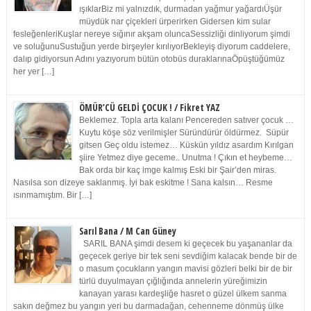
ışıklarBiz mi yalnızdık, durmadan yağmur yağardıÜşür
müydük nar çiçekleri ürperirken Gidersen kim sular
fesleğenleriKuşlar nereye sığınır akşam oluncaSessizliği dinliyorum şimdi
ve soluğunuSustuğun yerde birşeyler kırılıyorBekleyiş diyorum caddelere,
dalıp gidiyorsun Adını yazıyorum bütün otobüs duraklarınaÖpüştüğümüz
her yer […]
ÖMÜR’CÜ GELDİ ÇOCUK ! / Fikret YAZ
Beklemez. Topla arta kalanı Pencereden satıver çocuk …
Kuytu köşe söz verilmişler Süründürür öldürmez. Süpür
gitsen Geç oldu istemez… Küskün yıldız asardım Kırılgan
şiire Yetmez diye geceme.. Unutma ! Çıkın et heybeme…
Bak orda bir kaç imge kalmış Eski bir Şair’den miras.
Nasılsa son dizeye saklanmış. İyi bak eskitme ! Sana kalsın… Resme
ısınmamıştım. Bir […]
Sarıl Bana / M Can Güney
SARIL BANA şimdi desem ki geçecek bu yaşananlar da
geçecek geriye bir tek seni sevdiğim kalacak bende bir de
o masum çocukların yangın mavisi gözleri belki bir de bir
türlü duyulmayan çığlığında annelerin yüreğimizin
kanayan yarası kardeşliğe hasret o güzel ülkem sanma
sakın değmez bu yangın yeri bu darmadağan, cehenneme dönmüş ülke