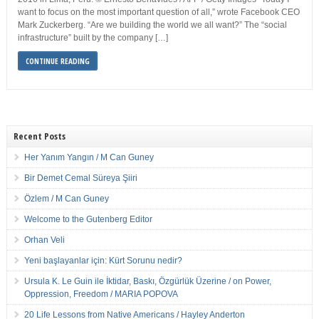
want to focus on the most important question of all,” wrote Facebook CEO
Mark Zuckerberg. “Are we building the world we all want?” The “social
infrastructure” built by the company […]
CONTINUE READING
Recent Posts
Her Yanım Yangın / M Can Guney
Bir Demet Cemal Süreya Şiiri
Özlem / M Can Guney
Welcome to the Gutenberg Editor
Orhan Veli
Yeni başlayanlar için: Kürt Sorunu nedir?
Ursula K. Le Guin ile İktidar, Baskı, Özgürlük Üzerine / on Power,
Oppression, Freedom / MARIA POPOVA
20 Life Lessons from Native Americans / Hayley Anderton