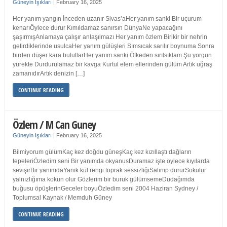
Güneyin Işıkları
|
February 16, 2025
Her yanım yangın İnceden uzanır Sivas’aHer yanım sanki Bir uçurum
kenarıÖylece durur Kımıldamaz sanırsın DünyaNe yapacağını
şaşırmışAnlamaya çalışır anlaşılmazı Her yanım özlem Birikir bir nehrin
getirdiklerinde usulcaHer yanım gülüşleri Sımsıcak sarılır boynuma Sonra
birden düşer kara bulutlarHer yanım sanki Öfkeden sırılsıklam Şu yorgun
yürekte Durdurulamaz bir kavga Kurtul elem ellerinden gülüm Artık uğraş
zamanıdırArtık denizin […]
CONTINUE READING
Özlem / M Can Guney
Güneyin Işıkları
|
February 16, 2025
Bilmiyorum gülümKaç kez doğdu güneşKaç kez kızıllaştı dağların
tepeleriÖzledim seni Bir yanımda okyanusDuramaz işte öylece kıyılarda
sevişirBir yanımdaYanık kül rengi toprak sessizliğiSalınıp dururSokulur
yalnızlığıma kokun olur Gözlerim bir buruk gülümsemeDudağımda
buğusu öpüşlerinGeceler boyuÖzledim seni 2004 Haziran Sydney /
Toplumsal Kaynak / Memduh Güney
CONTINUE READING