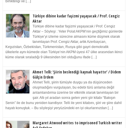
birlikteliği ve […]
Türkiye dibine kadar faşizmi yaşayacak / Prof. Cengiz
Aktar
Türkiye dibine kadar faşizmi yaşayacak / Prof. Cengiz
Aktar – Söyleşi : Yeter Polat AKPM’nin geçtiğimiz günlerde
Türkiye’yi izleme sürecine almasını küme düşmek olarak
tanımlayan Prof. Cengiz Aktar, artık Azerbaycan,
Kırgızistan, Özbekistan, Türkmenistan, Rusya gibi gayri demokratik
ülkelerle aynı kümede olan Türkiye’nin AKPM üyesi 47 ülke arasından ikinci
küme olarak sıraladığı 9 ülkesinden biri olduğunu ifade […]
Ahmet Telli: ‘Şiirin beslendiği kaynak hayattır’ / Didem
Gülçin Erdem
Ahmet Telli, şiirin tümüyle duygu ya da düşünceden
oluşmadığını vurgulayan, bu edebi türü anlama değil
anlamlandırma üzerine bir etkinlik olarak tanımlayan bir
şair. Altı yıl aradan sonra gelen yeni şiir kitabı “Bakışın
Senin” ile de bunu yeniden kanıtlıyor. Telli ile yeni kitabını, şiiri ve şiire dahil
hayatı konuştuk. – Bu söyleşiyi yeryüzündeki en iyi okurlarınızdan […]
Margaret Atwood writes to imprisoned Turkish writer