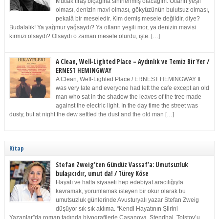
Mutlak tıraş bıçağına sinirlenmiş olacağım. Otların yeşil
olması, denizin mavi olması, gökyüzünün bulutsuz olması,
pekalâ bir meseledir. Kim demiş mesele değildir, diye?
Budalalık! Ya yağmur yağsaydı? Ya otların yeşili mor, ya denizin mavisi
kırmızı olsaydı? Olsaydı o zaman mesele olurdu, işte. […]
A Clean, Well-Lighted Place – Aydınlık ve Temiz Bir Yer /
ERNEST HEMINGWAY
A Clean, Well-Lighted Place / ERNEST HEMINGWAY It
was very late and everyone had left the cafe except an old
man who sat in the shadow the leaves of the tree made
against the electric light. In the day time the street was
dusty, but at night the dew settled the dust and the old man […]
Kitap
Stefan Zweig’ten Gündüz Vassaf’a: Umutsuzluk
bulaşıcıdır, umut da! / Türey Köse
Hayatı ve hatta siyaseti hep edebiyat aracılığıyla
kavramak, yorumlamak isteyen bir okur olarak bu
umutsuzluk günlerinde Avusturyalı yazar Stefan Zweig
düşüyor sık sık aklıma. “Kendi Hayatının Şiirini
Yazanlar”da roman tadında biyografilerle Casanova, Stendhal, Tolstoy’u