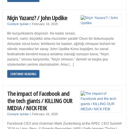
Niçin Yazarız? / John Updike
Güneyin Işıkları
|
February 16, 2025
Bir kurşunkalemi düşünün. Ne kadar sessiz,
hünerli, narin, küçüktür ama mucizeler yaratır! Onun bir dokunuşuyla
dünyalar vücut bulur; tehlikesiz bir kaplan, ağırlığı olmayan buharlı bir
silindir, masrafsız bir saray. John Updike Konu başlığım, bu sanat
festivalinde kendimi kısaca anlatma olanağı sunuyor bana; “Niçin
yazarız,” sorusu karşısında, “Niçin olmasın,” demeli ve başka şey
söylemeden yerime oturmalıydım. Ama […]
CONTINUE READING
The impact of Facebook and
the tech giants / KILLING OUR
MEDIA / NICK FEIK
Güneyin Işıkları
|
February 16, 2025
Facebook CEO and chairman Mark Zuckerberg at the APEC CEO Summit
2016 in Lima, Peru. © Ernesto Benavides / AFP / Getty Images “Today I