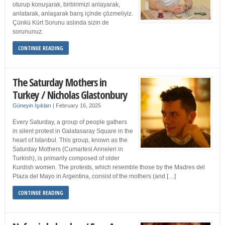
oturup konuşarak, birbirimizi anlayarak,
anlatarak, anlaşarak barış içinde çözmeliyiz.
Çünkü Kürt Sorunu aslında sizin de
sorununuz.
CONTINUE READING
The Saturday Mothers in
Turkey / Nicholas Glastonbury
Güneyin Işıkları
|
February 16, 2025
Every Saturday, a group of people gathers
in silent protest in Galatasaray Square in the
heart of Istanbul. This group, known as the
Saturday Mothers (Cumartesi Anneleri in
Turkish), is primarily composed of older
Kurdish women. The protests, which resemble those by the Madres del
Plaza del Mayo in Argentina, consist of the mothers (and […]
CONTINUE READING