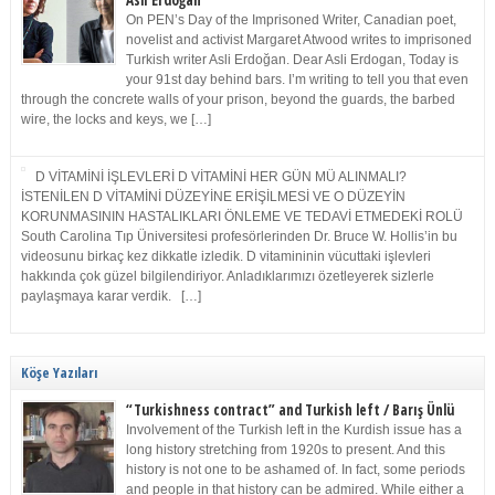
Asli Erdoğan
On PEN’s Day of the Imprisoned Writer, Canadian poet,
novelist and activist Margaret Atwood writes to imprisoned
Turkish writer Asli Erdoğan. Dear Asli Erdogan, Today is
your 91st day behind bars. I’m writing to tell you that even
through the concrete walls of your prison, beyond the guards, the barbed
wire, the locks and keys, we […]
D VİTAMİNİ İŞLEVLERİ D VİTAMİNİ HER GÜN MÜ ALINMALI?
İSTENİLEN D VİTAMİNİ DÜZEYİNE ERİŞİLMESİ VE O DÜZEYİN
KORUNMASININ HASTALIKLARI ÖNLEME VE TEDAVİ ETMEDEKİ ROLÜ
South Carolina Tıp Üniversitesi profesörlerinden Dr. Bruce W. Hollis’in bu
videosunu birkaç kez dikkatle izledik. D vitamininin vücuttaki işlevleri
hakkında çok güzel bilgilendiriyor. Anladıklarımızı özetleyerek sizlerle
paylaşmaya karar verdik. […]
Köşe Yazıları
“Turkishness contract” and Turkish left / Barış Ünlü
Involvement of the Turkish left in the Kurdish issue has a
long history stretching from 1920s to present. And this
history is not one to be ashamed of. In fact, some periods
and people in that history can be admired. While either a