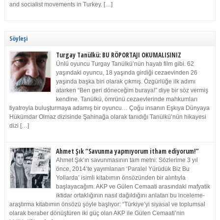
and socialist movements in Turkey. […]
Söyleşi
Turgay Tanülkü: BU RÖPORTAJI OKUMALISINIZ
Ünlü oyuncu Turgay Tanülkü’nün hayatı film gibi. 62
yaşındaki oyuncu, 18 yaşında girdiği cezaevinden 26
yaşında başka biri olarak çıkmış. Özgürlüğe ilk adımı
atarken “Ben geri döneceğim buraya!” diye bir söz vermiş
kendine. Tanülkü, ömrünü cezaevlerinde mahkumları
tiyatroyla buluşturmaya adamış bir oyuncu… Çoğu insanın Eşkıya Dünyaya
Hükümdar Olmaz dizisinde Şahinağa olarak tanıdığı Tanülkü’nün hikayesi
dizi […]
Ahmet Şık “Savunma yapmıyorum itham ediyorum!”
Ahmet Şık’ın savunmasının tam metni: Sözlerime 3 yıl
önce, 2014’te yayımlanan ‘Paralel Yürüdük Biz Bu
Yollarda’ isimli kitabımın önsözünden bir alıntıyla
başlayacağım. AKP ve Gülen Cemaati arasındaki mafyatik
iktidar ortaklığının nasıl dağıldığını anlatan bu inceleme-
araştırma kitabımın önsözü şöyle başlıyor: “Türkiye’yi siyasal ve toplumsal
olarak beraber dönüştüren iki güç olan AKP ile Gülen Cemaati’nin