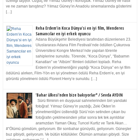
özelliği taşıyor. Özgüç ile Yılmaz Güney’i konuştuk. Yılmaz Güney ile nasıl
ve ne zaman tanıştınız? Yılmaz Güney’in Anadolu sinemalarında gösterimi
[…]
Reha Erdem’in Koca Dünya’si en iyi film, Menderes
Samancılar en iyi erkek oyuncu
Adana Büyükşehir Belediyesi tarafından düzenlenen 23.
Uluslararası Adana Film Festivali’nde ödüllen Çukurova
Üniversitesi Kongre Merkezi’nde yapılan törenle
sahiplerine sunuldu. Törende, “Koca Dünya”, “Babamın
Kanatları” ve “Albüm” filmleri ödülleri topladı. Reha
Erdem’in yönetmenliğini yaptığı “Koca Dünya” en iyi film
ödülünü alırken, Film-Yön en iyi yönetmen ödülü Reha Erdem’e, en iyi
görüntü yönetmeni ödülü Florent Herry’e sunuldu. […]
‘Bahar ülkesi’nden bize bakıyorlar* / Sevda AYDIN
Sürü filminin en duygusal sahnelerinden biri yandaki
fotoğraf. Yılmaz Güney’in yazdığı, Zeki Ökten’in
yönetmenliğini üstlendiği Sürü’nün setinden çıkan bu
fotoğrafın çekilmesinden yıllar sonra tek tek ayrıldılar
aramızdan Yaman Okay, Tuncel Kurtiz ve Tarık Akan…
#”Ölümü gömdüm, geliyorum. Bir sonbahar günüydü, geliyorum. Güneşler
buz gibiydi, geliyorum. Ve bütün kötülükler. Ölümün armaları gibiydi. Size