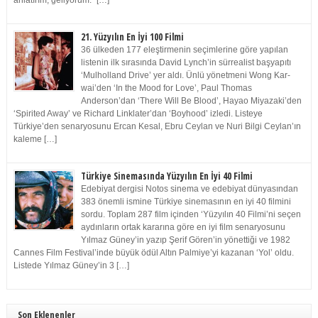
anlatırım, geliyorum.” […]
21. Yüzyılın En İyi 100 Filmi
36 ülkeden 177 eleştirmenin seçimlerine göre yapılan
listenin ilk sırasında David Lynch’in sürrealist başyapıtı
‘Mulholland Drive’ yer aldı. Ünlü yönetmeni Wong Kar-
wai’den ‘In the Mood for Love’, Paul Thomas
Anderson’dan ‘There Will Be Blood’, Hayao Miyazaki’den
‘Spirited Away’ ve Richard Linklater’dan ‘Boyhood’ izledi. Listeye
Türkiye’den senaryosunu Ercan Kesal, Ebru Ceylan ve Nuri Bilgi Ceylan’ın
kaleme […]
Türkiye Sinemasında Yüzyılın En İyi 40 Filmi
Edebiyat dergisi Notos sinema ve edebiyat dünyasından
383 önemli ismine Türkiye sinemasının en iyi 40 filmini
sordu. Toplam 287 film içinden ‘Yüzyılın 40 Filmi’ni seçen
aydınların ortak kararına göre en iyi film senaryosunu
Yılmaz Güney’in yazıp Şerif Gören’in yönettiği ve 1982
Cannes Film Festival’inde büyük ödül Altın Palmiye’yi kazanan ‘Yol’ oldu.
Listede Yılmaz Güney’in 3 […]
Son Eklenenler