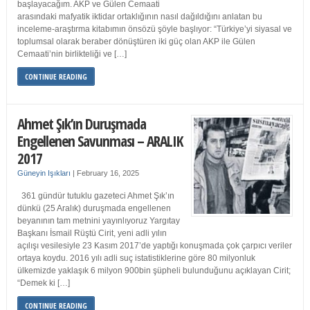
başlayacağım. AKP ve Gülen Cemaati
arasındaki mafyatik iktidar ortaklığının nasıl dağıldığını anlatan bu
inceleme-araştırma kitabımın önsözü şöyle başlıyor: “Türkiye’yi siyasal ve
toplumsal olarak beraber dönüştüren iki güç olan AKP ile Gülen
Cemaati’nin birlikteliği ve […]
CONTINUE READING
Ahmet Şık’ın Duruşmada
Engellenen Savunması – ARALIK
2017
Güneyin Işıkları
|
February 16, 2025
361 gündür tutuklu gazeteci Ahmet Şık’ın
dünkü (25 Aralık) duruşmada engellenen
beyanının tam metnini yayınlıyoruz Yargıtay
Başkanı İsmail Rüştü Cirit, yeni adli yılın
açılışı vesilesiyle 23 Kasım 2017’de yaptığı konuşmada çok çarpıcı veriler
ortaya koydu. 2016 yılı adli suç istatistiklerine göre 80 milyonluk
ülkemizde yaklaşık 6 milyon 900bin şüpheli bulunduğunu açıklayan Cirit;
“Demek ki […]
CONTINUE READING