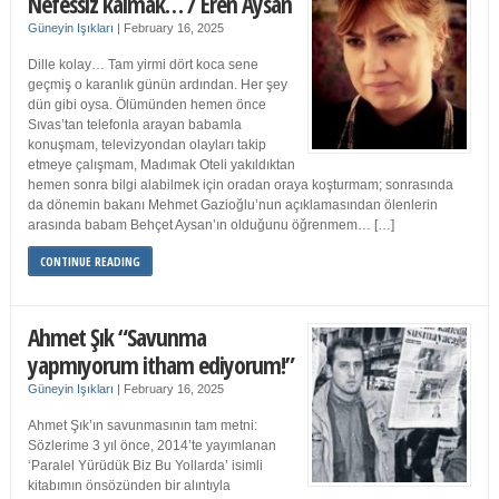
Nefessiz kalmak… / Eren Aysan
Güneyin Işıkları
|
February 16, 2025
Dille kolay… Tam yirmi dört koca sene
geçmiş o karanlık günün ardından. Her şey
dün gibi oysa. Ölümünden hemen önce
Sıvas’tan telefonla arayan babamla
konuşmam, televizyondan olayları takip
etmeye çalışmam, Madımak Oteli yakıldıktan
hemen sonra bilgi alabilmek için oradan oraya koşturmam; sonrasında
da dönemin bakanı Mehmet Gazioğlu’nun açıklamasından ölenlerin
arasında babam Behçet Aysan’ın olduğunu öğrenmem… […]
CONTINUE READING
Ahmet Şık “Savunma
yapmıyorum itham ediyorum!”
Güneyin Işıkları
|
February 16, 2025
Ahmet Şık’ın savunmasının tam metni:
Sözlerime 3 yıl önce, 2014’te yayımlanan
‘Paralel Yürüdük Biz Bu Yollarda’ isimli
kitabımın önsözünden bir alıntıyla