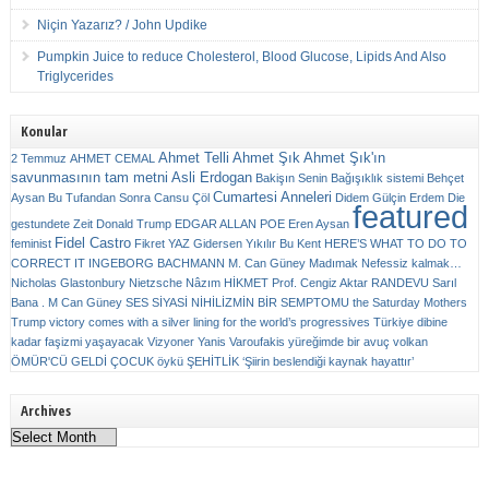
Niçin Yazarız? / John Updike
Pumpkin Juice to reduce Cholesterol, Blood Glucose, Lipids And Also
Triglycerides
Konular
Ahmet Telli
Ahmet Şık
Ahmet Şık'ın
2 Temmuz
AHMET CEMAL
savunmasının tam metni
Asli Erdogan
Bakişın Senin
Bağışıklık sistemi
Behçet
Cumartesi Anneleri
Aysan
Bu Tufandan Sonra
Cansu Çöl
Didem Gülçin Erdem
Die
featured
gestundete Zeit
Donald Trump
EDGAR ALLAN POE
Eren Aysan
Fidel Castro
feminist
Fikret YAZ
Gidersen Yıkılır Bu Kent
HERE’S WHAT TO DO TO
CORRECT IT
INGEBORG BACHMANN
M. Can Güney
Madımak
Nefessiz kalmak…
Nicholas Glastonbury
Nietzsche
Nâzım HİKMET
Prof. Cengiz Aktar
RANDEVU
Sarıl
Bana . M Can Güney
SES
SİYASİ NİHİLİZMİN BİR SEMPTOMU
the Saturday Mothers
Trump victory comes with a silver lining for the world’s progressives
Türkiye dibine
kadar faşizmi yaşayacak
Vizyoner
Yanis Varoufakis
yüreğimde bir avuç volkan
ÖMÜR'CÜ GELDİ ÇOCUK
öykü
ŞEHİTLİK
‘Şiirin beslendiği kaynak hayattır’
Archives
Archives