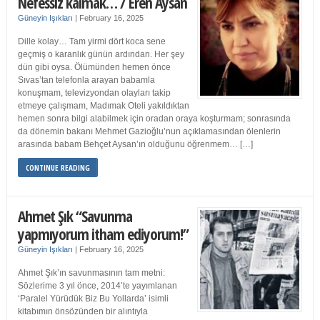
Nefessiz kalmak… / Eren Aysan
Güneyin Işıkları
|
February 16, 2025
Dille kolay… Tam yirmi dört koca sene
geçmiş o karanlık günün ardından. Her şey
dün gibi oysa. Ölümünden hemen önce
Sıvas’tan telefonla arayan babamla
konuşmam, televizyondan olayları takip
etmeye çalışmam, Madımak Oteli yakıldıktan
hemen sonra bilgi alabilmek için oradan oraya koşturmam; sonrasında
da dönemin bakanı Mehmet Gazioğlu’nun açıklamasından ölenlerin
arasında babam Behçet Aysan’ın olduğunu öğrenmem… […]
CONTINUE READING
Ahmet Şık “Savunma
yapmıyorum itham ediyorum!”
Güneyin Işıkları
|
February 16, 2025
Ahmet Şık’ın savunmasının tam metni:
Sözlerime 3 yıl önce, 2014’te yayımlanan
‘Paralel Yürüdük Biz Bu Yollarda’ isimli
kitabımın önsözünden bir alıntıyla