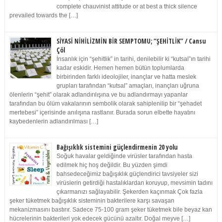
complete chauvinist attitude or at best a thick silence
prevailed towards the […]
SİYASİ NİHİLİZMİN BİR SEMPTOMU; “ŞEHİTLİK” / Cansu
Çöl
İnsanlık için “şehitlik” in tarihi, denilebilir ki “kutsal”ın tarihi
kadar eskidir. Hemen hemen bütün toplumlarda
birbirinden farklı ideolojiler, inançlar ve hatta meslek
grupları tarafından “kutsal” amaçları, inançları uğruna
ölenlerin “şehit” olarak adlandırılışına ve bu adlandırmayı yapanlar
tarafından bu ölüm vakalarının sembolik olarak sahiplenilip bir “şehadet
mertebesi” içerisinde anılışına rastlanır. Burada sorun elbette hayatını
kaybedenlerin adlandırılması […]
Bağışıklık sistemini güçlendirmenin 20 yolu
Soğuk havalar geldiğinde virüsler tarafından hasta
edilmek hiç hoş değildir. Bu yüzden şimdi
bahsedeceğimiz bağışıklık güçlendirici tavsiyeler sizi
virüslerin getirdiği hastalıklardan koruyup, mevsimin tadını
çıkarmanızı sağlayabilir. Şekerden kaçınmak Çok fazla
şeker tüketmek bağışıklık sisteminin bakterilere karşı savaşan
mekanizmasını bastırır. Sadece 75-100 gram şeker tüketmek bile beyaz kan
hücrelerinin bakterileri yok edecek gücünü azaltır. Doğal meyve […]