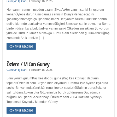
Güneyin Işıkları
|
February 16, 2025
Her yanım yangın İnceden uzanır Sivas’aHer yanım sanki Bir uçurum
kenarıÖylece durur Kımıldamaz sanırsın DünyaNe yapacağını
şaşırmışAnlamaya çalışır anlaşılmazı Her yanım özlem Birikir bir nehrin
getirdiklerinde usulcaHer yanım gülüşleri Sımsıcak sarılır boynuma Sonra
birden düşer kara bulutlarHer yanım sanki Öfkeden sırılsıklam Şu yorgun
yürekte Durdurulamaz bir kavga Kurtul elem ellerinden gülüm Artık uğraş
zamanıdırArtık denizin […]
CONTINUE READING
Özlem / M Can Guney
Güneyin Işıkları
|
February 16, 2025
Bilmiyorum gülümKaç kez doğdu güneşKaç kez kızıllaştı dağların
tepeleriÖzledim seni Bir yanımda okyanusDuramaz işte öylece kıyılarda
sevişirBir yanımdaYanık kül rengi toprak sessizliğiSalınıp dururSokulur
yalnızlığıma kokun olur Gözlerim bir buruk gülümsemeDudağımda
buğusu öpüşlerinGeceler boyuÖzledim seni 2004 Haziran Sydney /
Toplumsal Kaynak / Memduh Güney
CONTINUE READING