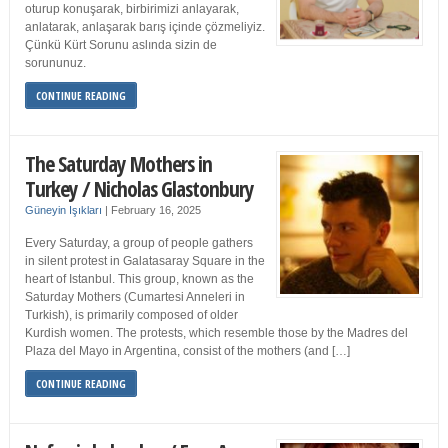
oturup konuşarak, birbirimizi anlayarak,
anlatarak, anlaşarak barış içinde çözmeliyiz.
Çünkü Kürt Sorunu aslında sizin de
sorununuz.
CONTINUE READING
The Saturday Mothers in
Turkey / Nicholas Glastonbury
Güneyin Işıkları
|
February 16, 2025
Every Saturday, a group of people gathers
in silent protest in Galatasaray Square in the
heart of Istanbul. This group, known as the
Saturday Mothers (Cumartesi Anneleri in
Turkish), is primarily composed of older
Kurdish women. The protests, which resemble those by the Madres del
Plaza del Mayo in Argentina, consist of the mothers (and […]
CONTINUE READING