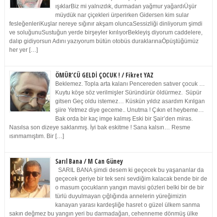
ışıklarBiz mi yalnızdık, durmadan yağmur yağardıÜşür
müydük nar çiçekleri ürperirken Gidersen kim sular
fesleğenleriKuşlar nereye sığınır akşam oluncaSessizliği dinliyorum şimdi
ve soluğunuSustuğun yerde birşeyler kırılıyorBekleyiş diyorum caddelere,
dalıp gidiyorsun Adını yazıyorum bütün otobüs duraklarınaÖpüştüğümüz
her yer […]
ÖMÜR’CÜ GELDİ ÇOCUK ! / Fikret YAZ
Beklemez. Topla arta kalanı Pencereden satıver çocuk …
Kuytu köşe söz verilmişler Süründürür öldürmez. Süpür
gitsen Geç oldu istemez… Küskün yıldız asardım Kırılgan
şiire Yetmez diye geceme.. Unutma ! Çıkın et heybeme…
Bak orda bir kaç imge kalmış Eski bir Şair’den miras.
Nasılsa son dizeye saklanmış. İyi bak eskitme ! Sana kalsın… Resme
ısınmamıştım. Bir […]
Sarıl Bana / M Can Güney
SARIL BANA şimdi desem ki geçecek bu yaşananlar da
geçecek geriye bir tek seni sevdiğim kalacak bende bir de
o masum çocukların yangın mavisi gözleri belki bir de bir
türlü duyulmayan çığlığında annelerin yüreğimizin
kanayan yarası kardeşliğe hasret o güzel ülkem sanma
sakın değmez bu yangın yeri bu darmadağan, cehenneme dönmüş ülke