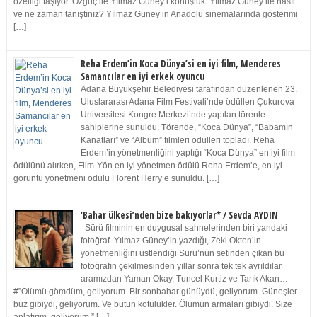
özelliği taşıyor. Özgüç ile Yılmaz Güney’i konuştuk. Yılmaz Güney ile nasıl
ve ne zaman tanıştınız? Yılmaz Güney’in Anadolu sinemalarında gösterimi
[…]
Reha Erdem’in Koca Dünya’si en iyi film, Menderes
Samancılar en iyi erkek oyuncu
Adana Büyükşehir Belediyesi tarafından düzenlenen 23.
Uluslararası Adana Film Festivali’nde ödüllen Çukurova
Üniversitesi Kongre Merkezi’nde yapılan törenle
sahiplerine sunuldu. Törende, “Koca Dünya”, “Babamın
Kanatları” ve “Albüm” filmleri ödülleri topladı. Reha
Erdem’in yönetmenliğini yaptığı “Koca Dünya” en iyi film
ödülünü alırken, Film-Yön en iyi yönetmen ödülü Reha Erdem’e, en iyi
görüntü yönetmeni ödülü Florent Herry’e sunuldu. […]
‘Bahar ülkesi’nden bize bakıyorlar* / Sevda AYDIN
Sürü filminin en duygusal sahnelerinden biri yandaki
fotoğraf. Yılmaz Güney’in yazdığı, Zeki Ökten’in
yönetmenliğini üstlendiği Sürü’nün setinden çıkan bu
fotoğrafın çekilmesinden yıllar sonra tek tek ayrıldılar
aramızdan Yaman Okay, Tuncel Kurtiz ve Tarık Akan…
#”Ölümü gömdüm, geliyorum. Bir sonbahar günüydü, geliyorum. Güneşler
buz gibiydi, geliyorum. Ve bütün kötülükler. Ölümün armaları gibiydi. Size