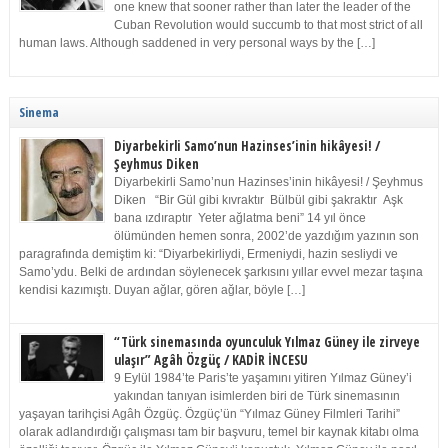
one knew that sooner rather than later the leader of the
Cuban Revolution would succumb to that most strict of all
human laws. Although saddened in very personal ways by the […]
Sinema
Diyarbekirli Samo’nun Hazinses’inin hikâyesi! /
Şeyhmus Diken
Diyarbekirli Samo’nun Hazinses’inin hikâyesi! / Şeyhmus
Diken “Bir Gül gibi kıvraktır Bülbül gibi şakraktır Aşk
bana ızdıraptır Yeter ağlatma beni” 14 yıl önce
ölümünden hemen sonra, 2002’de yazdığım yazının son
paragrafında demiştim ki: “Diyarbekirliydi, Ermeniydi, hazin sesliydi ve
Samo’ydu. Belki de ardından söylenecek şarkısını yıllar evvel mezar taşına
kendisi kazımıştı. Duyan ağlar, gören ağlar, böyle […]
“Türk sinemasında oyunculuk Yılmaz Güney ile zirveye
ulaşır” Agâh Özgüç / KADİR İNCESU
9 Eylül 1984’te Paris’te yaşamını yitiren Yılmaz Güney’i
yakından tanıyan isimlerden biri de Türk sinemasının
yaşayan tarihçisi Agâh Özgüç. Özgüç’ün “Yılmaz Güney Filmleri Tarihi”
olarak adlandırdığı çalışması tam bir başvuru, temel bir kaynak kitabı olma