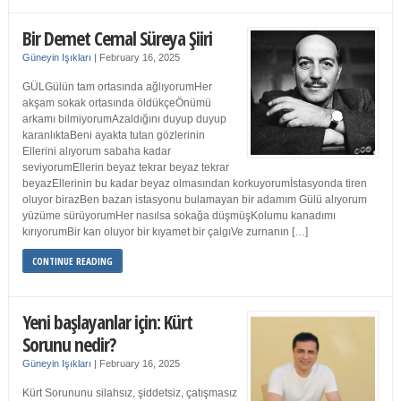
Bir Demet Cemal Süreya Şiiri
Güneyin Işıkları
|
February 16, 2025
GÜLGülün tam ortasında ağlıyorumHer
akşam sokak ortasında öldükçeÖnümü
arkamı bilmiyorumAzaldığını duyup duyup
karanlıktaBeni ayakta tutan gözlerinin
Ellerini alıyorum sabaha kadar
seviyorumEllerin beyaz tekrar beyaz tekrar
beyazEllerinin bu kadar beyaz olmasından korkuyorumİstasyonda tiren
oluyor birazBen bazan istasyonu bulamayan bir adamım Gülü alıyorum
yüzüme sürüyorumHer nasılsa sokağa düşmüşKolumu kanadımı
kırıyorumBir kan oluyor bir kıyamet bir çalgıVe zurnanın […]
CONTINUE READING
Yeni başlayanlar için: Kürt
Sorunu nedir?
Güneyin Işıkları
|
February 16, 2025
Kürt Sorununu silahsız, şiddetsiz, çatışmasız