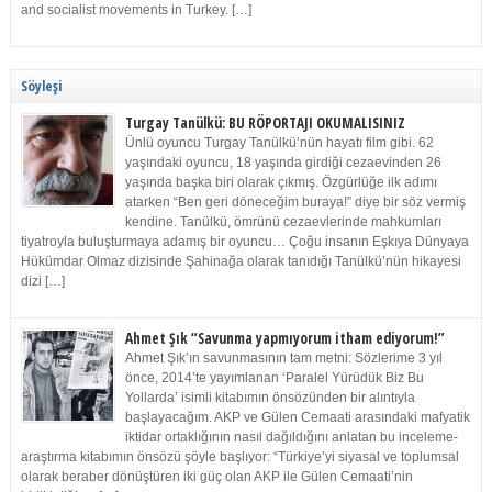
and socialist movements in Turkey. […]
Söyleşi
Turgay Tanülkü: BU RÖPORTAJI OKUMALISINIZ
Ünlü oyuncu Turgay Tanülkü’nün hayatı film gibi. 62
yaşındaki oyuncu, 18 yaşında girdiği cezaevinden 26
yaşında başka biri olarak çıkmış. Özgürlüğe ilk adımı
atarken “Ben geri döneceğim buraya!” diye bir söz vermiş
kendine. Tanülkü, ömrünü cezaevlerinde mahkumları
tiyatroyla buluşturmaya adamış bir oyuncu… Çoğu insanın Eşkıya Dünyaya
Hükümdar Olmaz dizisinde Şahinağa olarak tanıdığı Tanülkü’nün hikayesi
dizi […]
Ahmet Şık “Savunma yapmıyorum itham ediyorum!”
Ahmet Şık’ın savunmasının tam metni: Sözlerime 3 yıl
önce, 2014’te yayımlanan ‘Paralel Yürüdük Biz Bu
Yollarda’ isimli kitabımın önsözünden bir alıntıyla
başlayacağım. AKP ve Gülen Cemaati arasındaki mafyatik
iktidar ortaklığının nasıl dağıldığını anlatan bu inceleme-
araştırma kitabımın önsözü şöyle başlıyor: “Türkiye’yi siyasal ve toplumsal
olarak beraber dönüştüren iki güç olan AKP ile Gülen Cemaati’nin