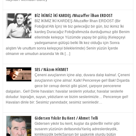
BİZ İKİMİZ İKİ KARDEŞ /Muzaffer İlhan ERDOST
BİZ İKİMİZ İKİ KARDEŞ /Muzaffer İlhan ERDOST (Bir
Fotoğraf Altı İçin) Ve biz geleceğiz bir gün, biz ikimiz İki
kardeş Duracağız Fotoğrafımızda durduğumuz gibi Benim
ellerimde kelepçe Yüzümde yapay bir gülüş (Kelepçeyi
yadırgamanın gülüşü belki İlk kez olduğu için Sonra
alıştım Ve unuttum sonra kelepçeyi bileklerimde) Senin yüzün İçerde
olmanın ve umudun arasında Ve ilk […]
SES / Nâzım HİKMET
Çeneni avuçlarının içine alıp, duvara dalıp kalma!. Çeneni
avuçlarının içine alma!. Kalk! Pencereye gel! Bak! Dışarda
gece bir cenup denizi gibi güzel, çarpıyor pencerene
dalgaları.. Gel! Dinle havaları: havalar seslerin yoludur, havalar seslerle
doludur: toprağın, suyun, yıldızların ve bizim seslerimizle… Pencereye gel!
Havaları dinle bir: Sesimiz yanındadır, sesimiz seninledir…
Gidersen Yıkılır Bu Kent / Ahmet Telli
Gidersen yıkılır bu kent, kuşlar da giderBir nehir gibi
susarım yüzünün deltasındaYanlış adreslerdeydik,
kimliksizdik belkiSarışın bir şaşkınlık olurdu bütün