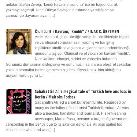
anlatan Stefan Zweig, “kendi hayatının sonunu” ise bir trajedi olarak
yazmayı seçmişti. İkinci Dünya Savaşı’nın ruhunda yarattığı acı ve
çaresizliğe dayanamayan […]
Ölümcül Bir Kavram; “Kimlik” / PINAR K. ÜRETMEN
Amin Maalouf, çoklu kimliğe sahip, bu kimlikleriyle kişisel
ve varoluşsal sorgulamasını yapmış ve barışmış
kişiliklerin kimlik savaşlarını ve şiddeti sonlandırabileceği
umudunu taşıyor. Ölümcül ve el yakan bir kavram “kimlik”.
Nice katliam, cinayet, şiddet ve vahşetin bahanesi.
Günümüz dünyasının distopyaya ve günümüz insanınınsa eleştirel zekâdan
yoksun otomatlar haline gelmesinin şifresi. Oysa kimlik, kim olduğunu
arayan, varoluşunu […]
Sabahattin Ali’s magical tale of Turkish love and loss in
Berlin / Malcolm Forbes
Sabahattin Ali led a short but eventful life. Regarded by
many as the father of modernist Turkish literature, Ali was
also a teacher, translator and journalist. His left-leaning
newspaper, Marco Pasa, became a target of government
censorship in the 1940s due to its satirical editorials. Ali also sailed too
close to the wind and was […]