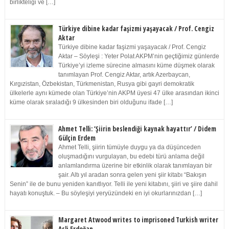
birlikteliği ve […]
Türkiye dibine kadar faşizmi yaşayacak / Prof. Cengiz
Aktar
Türkiye dibine kadar faşizmi yaşayacak / Prof. Cengiz
Aktar – Söyleşi : Yeter Polat AKPM’nin geçtiğimiz günlerde
Türkiye’yi izleme sürecine almasını küme düşmek olarak
tanımlayan Prof. Cengiz Aktar, artık Azerbaycan,
Kırgızistan, Özbekistan, Türkmenistan, Rusya gibi gayri demokratik
ülkelerle aynı kümede olan Türkiye’nin AKPM üyesi 47 ülke arasından ikinci
küme olarak sıraladığı 9 ülkesinden biri olduğunu ifade […]
Ahmet Telli: ‘Şiirin beslendiği kaynak hayattır’ / Didem
Gülçin Erdem
Ahmet Telli, şiirin tümüyle duygu ya da düşünceden
oluşmadığını vurgulayan, bu edebi türü anlama değil
anlamlandırma üzerine bir etkinlik olarak tanımlayan bir
şair. Altı yıl aradan sonra gelen yeni şiir kitabı “Bakışın
Senin” ile de bunu yeniden kanıtlıyor. Telli ile yeni kitabını, şiiri ve şiire dahil
hayatı konuştuk. – Bu söyleşiyi yeryüzündeki en iyi okurlarınızdan […]
Margaret Atwood writes to imprisoned Turkish writer