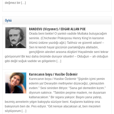
değmez bir […]
Öykü
RANDEVU (Vizyoner) / EDGAR ALLAN POE
Orada beni bekle! O yankılı vadide Mutlaka buluşacağım
seninle. (Chichester Piskoposu Henry King’in karısının
ölümü üstüne yazdığı ağıt.) Talihsiz ve gizemli adam! –
Sen ki kendi hayal gücünün parlaklığıyla afalladın,
gençliğinin alevleri arasına düştün! Hayalimde seni tekrar
görüyorum! Bir kez daha önümde duruyor siluetin! – Olduğun – ah olduğun
gibi değil soğuk vadide ve gölgelerin […]
Karıncanın boyu / Hasibe Özdemir
Karıncanın boyu / Hasibe Özdemir “Şişirdin içimi yemin
ederim ya! Deseydin methiyeler düzeceğiz, çıkmazdım
evden.” Sesi sinirden titriyor. “Sana gel demedim kızım.”
diyorum sakince. “Takıldın peşime madem, ne duyarsan
katlanacaksın.” Bir sigara yakıyor. Başını yana yatırıp,
bezmiş annelerin yılgın bakışıyla süzüyor beni. Kaşlarımı kaldırıp ona
bakıyorum ben de. Pes ediyor. “Git nereye atacaksan at, ben mezeleri
söylüyorum […]