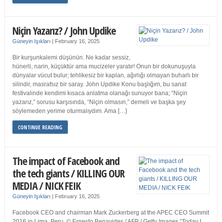
Niçin Yazarız? / John Updike
Güneyin Işıkları
|
February 16, 2025
Bir kurşunkalemi düşünün. Ne kadar sessiz,
hünerli, narin, küçüktür ama mucizeler yaratır! Onun bir dokunuşuyla
dünyalar vücut bulur; tehlikesiz bir kaplan, ağırlığı olmayan buharlı bir
silindir, masrafsız bir saray. John Updike Konu başlığım, bu sanat
festivalinde kendimi kısaca anlatma olanağı sunuyor bana; “Niçin
yazarız,” sorusu karşısında, “Niçin olmasın,” demeli ve başka şey
söylemeden yerime oturmalıydım. Ama […]
CONTINUE READING
The impact of Facebook and
the tech giants / KILLING OUR
MEDIA / NICK FEIK
Güneyin Işıkları
|
February 16, 2025
Facebook CEO and chairman Mark Zuckerberg at the APEC CEO Summit
2016 in Lima, Peru. © Ernesto Benavides / AFP / Getty Images “Today I