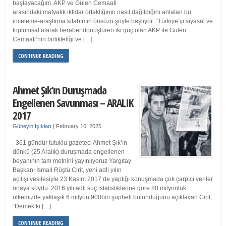
başlayacağım. AKP ve Gülen Cemaati
arasındaki mafyatik iktidar ortaklığının nasıl dağıldığını anlatan bu
inceleme-araştırma kitabımın önsözü şöyle başlıyor: “Türkiye’yi siyasal ve
toplumsal olarak beraber dönüştüren iki güç olan AKP ile Gülen
Cemaati’nin birlikteliği ve […]
CONTINUE READING
Ahmet Şık’ın Duruşmada
Engellenen Savunması – ARALIK
2017
Güneyin Işıkları
|
February 16, 2025
361 gündür tutuklu gazeteci Ahmet Şık’ın
dünkü (25 Aralık) duruşmada engellenen
beyanının tam metnini yayınlıyoruz Yargıtay
Başkanı İsmail Rüştü Cirit, yeni adli yılın
açılışı vesilesiyle 23 Kasım 2017’de yaptığı konuşmada çok çarpıcı veriler
ortaya koydu. 2016 yılı adli suç istatistiklerine göre 80 milyonluk
ülkemizde yaklaşık 6 milyon 900bin şüpheli bulunduğunu açıklayan Cirit;
“Demek ki […]
CONTINUE READING