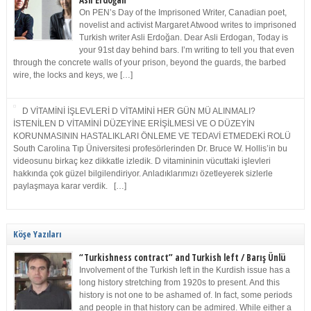
Asli Erdoğan
On PEN’s Day of the Imprisoned Writer, Canadian poet,
novelist and activist Margaret Atwood writes to imprisoned
Turkish writer Asli Erdoğan. Dear Asli Erdogan, Today is
your 91st day behind bars. I’m writing to tell you that even
through the concrete walls of your prison, beyond the guards, the barbed
wire, the locks and keys, we […]
D VİTAMİNİ İŞLEVLERİ D VİTAMİNİ HER GÜN MÜ ALINMALI?
İSTENİLEN D VİTAMİNİ DÜZEYİNE ERİŞİLMESİ VE O DÜZEYİN
KORUNMASININ HASTALIKLARI ÖNLEME VE TEDAVİ ETMEDEKİ ROLÜ
South Carolina Tıp Üniversitesi profesörlerinden Dr. Bruce W. Hollis’in bu
videosunu birkaç kez dikkatle izledik. D vitamininin vücuttaki işlevleri
hakkında çok güzel bilgilendiriyor. Anladıklarımızı özetleyerek sizlerle
paylaşmaya karar verdik. […]
Köşe Yazıları
“Turkishness contract” and Turkish left / Barış Ünlü
Involvement of the Turkish left in the Kurdish issue has a
long history stretching from 1920s to present. And this
history is not one to be ashamed of. In fact, some periods
and people in that history can be admired. While either a