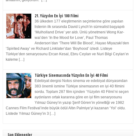
anlatırım, geliyorum.” […]
21. Yüzyılın En İyi 100 Filmi
36 ülkeden 177 eleştirmenin seçimlerine göre yapılan
listenin ilk sırasında David Lynch’in sürrealist başyapıtı
‘Mulholland Drive’ yer aldı. Ünlü yönetmeni Wong Kar-
wai’den ‘In the Mood for Love’, Paul Thomas
Anderson’dan ‘There Will Be Blood’, Hayao Miyazaki’den
‘Spirited Away’ ve Richard Linklater’dan ‘Boyhood’ izledi. Listeye
Türkiye’den senaryosunu Ercan Kesal, Ebru Ceylan ve Nuri Bilgi Ceylan’ın
kaleme […]
Türkiye Sinemasında Yüzyılın En İyi 40 Filmi
Edebiyat dergisi Notos sinema ve edebiyat dünyasından
383 önemli ismine Türkiye sinemasının en iyi 40 filmini
sordu. Toplam 287 film içinden ‘Yüzyılın 40 Filmi’ni seçen
aydınların ortak kararına göre en iyi film senaryosunu
Yılmaz Güney’in yazıp Şerif Gören’in yönettiği ve 1982
Cannes Film Festival’inde büyük ödül Altın Palmiye’yi kazanan ‘Yol’ oldu.
Listede Yılmaz Güney’in 3 […]
Son Eklenenler