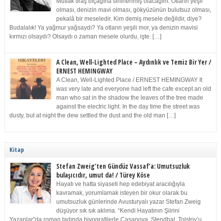
Mutlak tıraş bıçağına sinirlenmiş olacağım. Otların yeşil
olması, denizin mavi olması, gökyüzünün bulutsuz olması,
pekalâ bir meseledir. Kim demiş mesele değildir, diye?
Budalalık! Ya yağmur yağsaydı? Ya otların yeşili mor, ya denizin mavisi
kırmızı olsaydı? Olsaydı o zaman mesele olurdu, işte. […]
A Clean, Well-Lighted Place – Aydınlık ve Temiz Bir Yer /
ERNEST HEMINGWAY
A Clean, Well-Lighted Place / ERNEST HEMINGWAY It
was very late and everyone had left the cafe except an old
man who sat in the shadow the leaves of the tree made
against the electric light. In the day time the street was
dusty, but at night the dew settled the dust and the old man […]
Kitap
Stefan Zweig’ten Gündüz Vassaf’a: Umutsuzluk
bulaşıcıdır, umut da! / Türey Köse
Hayatı ve hatta siyaseti hep edebiyat aracılığıyla
kavramak, yorumlamak isteyen bir okur olarak bu
umutsuzluk günlerinde Avusturyalı yazar Stefan Zweig
düşüyor sık sık aklıma. “Kendi Hayatının Şiirini
Yazanlar”da roman tadında biyografilerle Casanova, Stendhal, Tolstoy’u