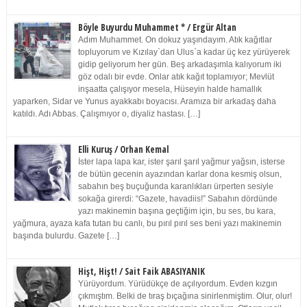
Böyle Buyurdu Muhammet * / Ergür Altan
Adım Muhammet. On dokuz yaşındayım. Atık kağıtlar
topluyorum ve Kızılay`dan Ulus`a kadar üç kez yürüyerek
gidip geliyorum her gün. Beş arkadaşımla kalıyorum iki
göz odalı bir evde. Onlar atık kağıt toplamıyor; Mevlüt
inşaatta çalışıyor mesela, Hüseyin halde hamallık
yaparken, Sidar ve Yunus ayakkabı boyacısı. Aramıza bir arkadaş daha
katıldı. Adı Abbas. Çalışmıyor o, diyaliz hastası. […]
Elli Kuruş / Orhan Kemal
İster lapa lapa kar, ister şarıl şarıl yağmur yağsın, isterse
de bütün gecenin ayazından karlar dona kesmiş olsun,
sabahın beş buçuğunda karanlıkları ürperten sesiyle
sokağa girerdi: “Gazete, havadiis!” Sabahın dördünde
yazı makinemin başına geçtiğim için, bu ses, bu kara,
yağmura, ayaza kafa tutan bu canlı, bu pırıl pırıl ses beni yazı makinemin
başında bulurdu. Gazete […]
Hişt, Hişt! / Sait Faik ABASIYANIK
Yürüyordum. Yürüdükçe de açılıyordum. Evden kızgın
çıkmıştım. Belki de tıraş bıçağına sinirlenmiştim. Olur, olur!