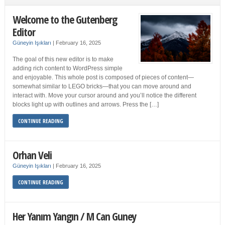
Welcome to the Gutenberg
Editor
Güneyin Işıkları
|
February 16, 2025
The goal of this new editor is to make
adding rich content to WordPress simple
and enjoyable. This whole post is composed of pieces of content—
somewhat similar to LEGO bricks—that you can move around and
interact with. Move your cursor around and you’ll notice the different
blocks light up with outlines and arrows. Press the […]
CONTINUE READING
Orhan Veli
Güneyin Işıkları
|
February 16, 2025
CONTINUE READING
Her Yanım Yangın / M Can Guney