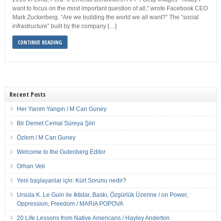
want to focus on the most important question of all,” wrote Facebook CEO
Mark Zuckerberg. “Are we building the world we all want?” The “social
infrastructure” built by the company […]
CONTINUE READING
Recent Posts
Her Yanım Yangın / M Can Guney
Bir Demet Cemal Süreya Şiiri
Özlem / M Can Guney
Welcome to the Gutenberg Editor
Orhan Veli
Yeni başlayanlar için: Kürt Sorunu nedir?
Ursula K. Le Guin ile İktidar, Baskı, Özgürlük Üzerine / on Power,
Oppression, Freedom / MARIA POPOVA
20 Life Lessons from Native Americans / Hayley Anderton