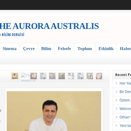
 / THE AURORA AUSTRALIS
e BİLİM DERGİSİ
Sinema
Çevre
Bilim
Felsefe
Toplum
Etkinlik
Habe
Recent P
Her Ya
Bir De
Özlem 
Welcom
z
Orhan 
.
Yeni ba