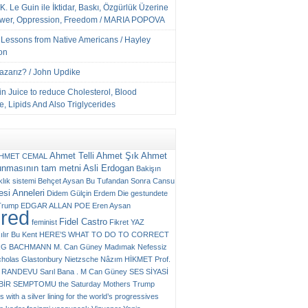
K. Le Guin ile İktidar, Baskı, Özgürlük Üzerine
ower, Oppression, Freedom / MARIA POPOVA
e Lessons from Native Americans / Hayley
on
Yazarız? / John Updike
n Juice to reduce Cholesterol, Blood
, Lipids And Also Triglycerides
Ahmet Telli
Ahmet Şık
Ahmet
HMET CEMAL
unmasının tam metni
Asli Erdogan
Bakişın
klık sistemi
Behçet Aysan
Bu Tufandan Sonra
Cansu
si Anneleri
Didem Gülçin Erdem
Die gestundete
Trump
EDGAR ALLAN POE
Eren Aysan
ured
Fidel Castro
feminist
Fikret YAZ
ılır Bu Kent
HERE’S WHAT TO DO TO CORRECT
RG BACHMANN
M. Can Güney
Madımak
Nefessiz
cholas Glastonbury
Nietzsche
Nâzım HİKMET
Prof.
RANDEVU
Sarıl Bana . M Can Güney
SES
SİYASİ
N BİR SEMPTOMU
the Saturday Mothers
Trump
 with a silver lining for the world’s progressives