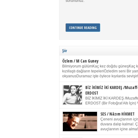
sorununuz.
CONTINUE READING
Şiir
Özlem / M Can Guney
Bilmiyorum gülümKaç kez doğdu güneşKaç 
kızıllaştı dağların tepeleriÖzledim seni Bir y
okyanusDuramaz işte öylece kıyılarda sevişir
yanımdaYanık kül rengi toprak sessizliğiSalın
dururSokulur yalnızlığıma kokun olur Gözleri
BİZ İKİMİZ İKİ KARDEŞ /Muzaff
buruk gülümsemeDudağımda buğusu
ERDOST
öpüşlerinGeceler boyuÖzledim seni 2004 Ha
BİZ İKİMİZ İKİ KARDEŞ /Muzaffe
Sydney / Toplumsal Kaynak / Memduh Güney
ERDOST (Bir Fotoğraf Altı İçin) 
geleceğiz bir gün, biz ikimiz İki
Duracağız Fotoğrafımızda durduğumuz gibi 
SES / Nâzım HİKMET
ellerimde kelepçe Yüzümde yapay bir gülüş
Çeneni avuçlarının için
(Kelepçeyi yadırgamanın gülüşü belki İlk kez
duvara dalıp kalma!. 
için Sonra alıştım Ve unuttum sonra kelepçeyi
avuçlarının içine alma!
bileklerimde) Senin yüzün İçerde olmanın ve
Pencereye gel! Bak! D
umudun arasında Ve ilk […]