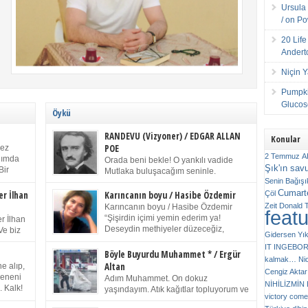
Ursula 
/ on P
20 Lif
Andert
Niçin 
Pumpki
Glucose
Öykü
RANDEVU (Vizyoner) / EDGAR ALLAN
Konular
POE
kez
2 Temmuz
A
anımda
Orada beni bekle! O yankılı vadide
Şık'ın sav
Bir
Mutlaka buluşacağım seninle.
ıp
Senin
Bağışı
(Chichester Piskoposu Henry King’in
m bir
Cumarte
karısının ölümü üstüne yazdığı ağıt.) Talihsiz ve
Çöl
er İlhan
Karıncanın boyu / Hasibe Özdemir
gizemli adam! – Sen ki kendi hayal gücünün
Zeit
Donald 
Karıncanın boyu / Hasibe Özdemir
feat
ziran
parlaklığıyla afalladın, gençliğinin alevleri arasına
“Şişirdin içimi yemin ederim ya!
r İlhan
düştün! Hayalimde seni tekrar görüyorum! Bir kez
Deseydin methiyeler düzeceğiz,
Ve biz
Gidersen Yık
daha önümde duruyor siluetin! – Olduğun – ah
çıkmazdım evden.” Sesi sinirden
 kardeş
IT
INGEBO
olduğun gibi değil soğuk vadide ve gölgelerin […]
titriyor. “Sana gel demedim kızım.” diyorum sakince.
Benim
Böyle Buyurdu Muhammet * / Ergür
kalmak…
Ni
“Takıldın peşime madem, ne duyarsan
Altan
e alıp,
Cengiz Aktar
katlanacaksın.” Bir sigara yakıyor. Başını yana yatırıp,
 olduğu
Çeneni
Adım Muhammet. On dokuz
bezmiş annelerin yılgın bakışıyla süzüyor beni.
NİHİLİZMİ
. Kalk!
yaşındayım. Atık kağıtlar topluyorum ve
Kaşlarımı kaldırıp ona bakıyorum ben de. Pes ediyor.
victory comes
ışarda
Kızılay`dan Ulus`a kadar üç kez
“Git nereye atacaksan at, ben mezeleri söylüyorum