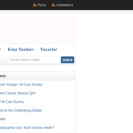
Posts
Comments
r
Köşe Yazıları
Yazarlar
osts
nım Yangın / M Can Guney
met Cemal Süreya Şiiri
/ M Can Guney
e to the Gutenberg Editor
Veli
şlayanlar için: Kürt Sorunu nedir?