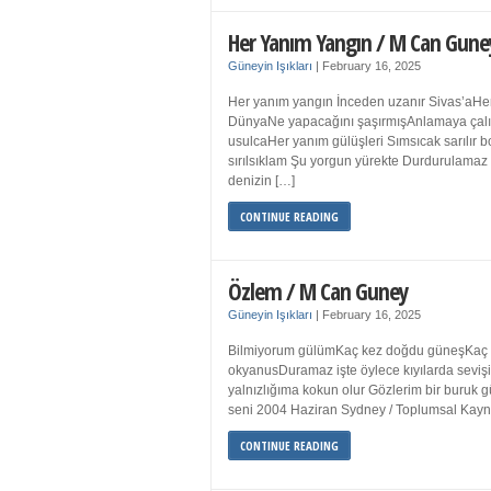
Her Yanım Yangın / M Can Gune
Güneyin Işıkları
|
February 16, 2025
Her yanım yangın İnceden uzanır Sivas’aHer
DünyaNe yapacağını şaşırmışAnlamaya çalışır
usulcaHer yanım gülüşleri Sımsıcak sarılır
sırılsıklam Şu yorgun yürekte Durdurulamaz 
denizin […]
CONTINUE READING
Özlem / M Can Guney
Güneyin Işıkları
|
February 16, 2025
Bilmiyorum gülümKaç kez doğdu güneşKaç kez
okyanusDuramaz işte öylece kıyılarda sevişi
yalnızlığıma kokun olur Gözlerim bir bur
seni 2004 Haziran Sydney / Toplumsal Ka
CONTINUE READING