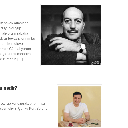
m sokak ortasında
ı duyup duyup
ini alıyorum sabaha
ekrar beyazEllerinin bu
da tiren oluyor
damım Gülü alıyorum
müşKolumu kanadımı
Ve zurnanın […]
u nedir?
 oturup konuşarak, birbirimizi
e çözmeliyiz. Çünkü Kürt Sorunu