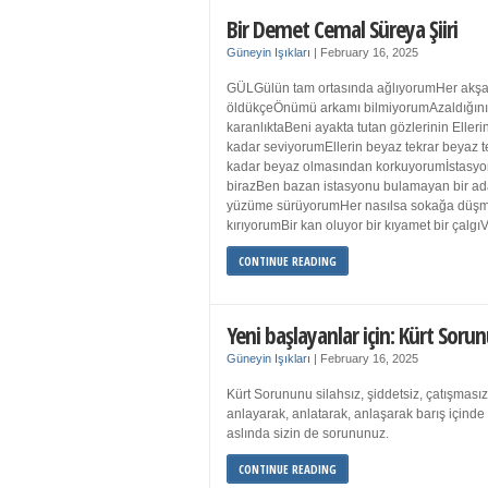
Bir Demet Cemal Süreya Şiiri
Güneyin Işıkları
|
February 16, 2025
GÜLGülün tam ortasında ağlıyorumHer akşa
öldükçeÖnümü arkamı bilmiyorumAzaldığın
karanlıktaBeni ayakta tutan gözlerinin Eller
kadar seviyorumEllerin beyaz tekrar beyaz t
kadar beyaz olmasından korkuyorumİstasyon
birazBen bazan istasyonu bulamayan bir a
yüzüme sürüyorumHer nasılsa sokağa düş
kırıyorumBir kan oluyor bir kıyamet bir çalgı
CONTINUE READING
Yeni başlayanlar için: Kürt Sorun
Güneyin Işıkları
|
February 16, 2025
Kürt Sorununu silahsız, şiddetsiz, çatışmasız
anlayarak, anlatarak, anlaşarak barış içind
aslında sizin de sorununuz.
CONTINUE READING