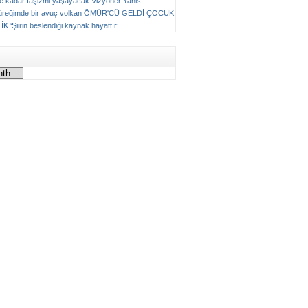
ne kadar faşizmi yaşayacak
Vizyoner
Yanis
üreğimde bir avuç volkan
ÖMÜR'CÜ GELDİ ÇOCUK
LİK
‘Şiirin beslendiği kaynak hayattır’