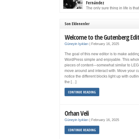
to solution may well be to get more sleep but 
Fernández
you get your 8 hours a night and still feel fati
The only sure thing in life is tha
when your […]
must die. Having seen the occa
images of the frail Fidel Castro at 90, one kne
sooner rather than later the leader of the Cu
Son Eklenenler
Revolution would succumb to that most strict o
human laws. Although saddened in very pers
Welcome to the Gutenberg Edi
ways by the […]
Güneyin Işıkları
|
February 16, 2025
The goal of this new editor is to make adding
WordPress simple and enjoyable. This whol
pieces of content—somewhat similar to LEG
move around and interact with. Move your cu
notice the different blocks light up with outl
the […]
CONTINUE READING
Orhan Veli
Güneyin Işıkları
|
February 16, 2025
CONTINUE READING