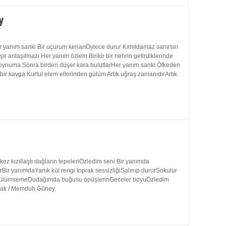
y
 yanım sanki Bir uçurum kenarıÖylece durur Kımıldamaz sanırsın
 anlaşılmazı Her yanım özlem Birikir bir nehrin getirdiklerinde
 boynuma Sonra birden düşer kara bulutlarHer yanım sanki Öfkeden
bir kavga Kurtul elem ellerinden gülüm Artık uğraş zamanıdırArtık
 kızıllaştı dağların tepeleriÖzledim seni Bir yanımda
rBir yanımdaYanık kül rengi toprak sessizliğiSalınıp dururSokulur
uk gülümsemeDudağımda buğusu öpüşlerinGeceler boyuÖzledim
ynak / Memduh Güney