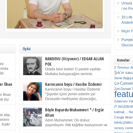
Ursula 
/ on P
20 Lif
Andert
Niçin 
Pumpki
Glucose
Öykü
RANDEVU (Vizyoner) / EDGAR ALLAN
Konular
POE
kez
2 Temmuz
A
anımda
Orada beni bekle! O yankılı vadide
Şık'ın sav
Bir
Mutlaka buluşacağım seninle.
ıp
Senin
Bağışı
(Chichester Piskoposu Henry King’in
m bir
Cumarte
karısının ölümü üstüne yazdığı ağıt.) Talihsiz ve
Çöl
er İlhan
Karıncanın boyu / Hasibe Özdemir
gizemli adam! – Sen ki kendi hayal gücünün
Zeit
Donald 
Karıncanın boyu / Hasibe Özdemir
feat
ziran
parlaklığıyla afalladın, gençliğinin alevleri arasına
“Şişirdin içimi yemin ederim ya!
r İlhan
düştün! Hayalimde seni tekrar görüyorum! Bir kez
Deseydin methiyeler düzeceğiz,
Ve biz
Gidersen Yık
daha önümde duruyor siluetin! – Olduğun – ah
çıkmazdım evden.” Sesi sinirden
 kardeş
IT
INGEBO
olduğun gibi değil soğuk vadide ve gölgelerin […]
titriyor. “Sana gel demedim kızım.” diyorum sakince.
Benim
Böyle Buyurdu Muhammet * / Ergür
kalmak…
Ni
“Takıldın peşime madem, ne duyarsan
Altan
e alıp,
Cengiz Aktar
katlanacaksın.” Bir sigara yakıyor. Başını yana yatırıp,
 olduğu
Çeneni
Adım Muhammet. On dokuz
bezmiş annelerin yılgın bakışıyla süzüyor beni.
NİHİLİZMİ
. Kalk!
yaşındayım. Atık kağıtlar topluyorum ve
Kaşlarımı kaldırıp ona bakıyorum ben de. Pes ediyor.
victory comes
ışarda
Kızılay`dan Ulus`a kadar üç kez
“Git nereye atacaksan at, ben mezeleri söylüyorum