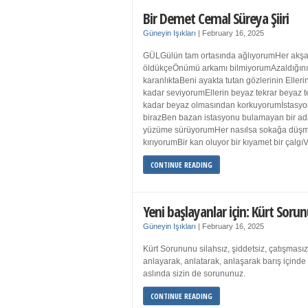
Bir Demet Cemal Süreya Şiiri
Güneyin Işıkları
|
February 16, 2025
GÜLGülün tam ortasında ağlıyorumHer akşa
öldükçeÖnümü arkamı bilmiyorumAzaldığın
karanlıktaBeni ayakta tutan gözlerinin Eller
kadar seviyorumEllerin beyaz tekrar beyaz t
kadar beyaz olmasından korkuyorumİstasyon
birazBen bazan istasyonu bulamayan bir a
yüzüme sürüyorumHer nasılsa sokağa düş
kırıyorumBir kan oluyor bir kıyamet bir çalgı
CONTINUE READING
Yeni başlayanlar için: Kürt Sorun
Güneyin Işıkları
|
February 16, 2025
Kürt Sorununu silahsız, şiddetsiz, çatışmasız
anlayarak, anlatarak, anlaşarak barış içind
aslında sizin de sorununuz.
CONTINUE READING