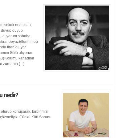
m sokak ortasında
ı duyup duyup
ini alıyorum sabaha
ekrar beyazEllerinin bu
da tiren oluyor
damım Gülü alıyorum
müşKolumu kanadımı
Ve zurnanın […]
u nedir?
 oturup konuşarak, birbirimizi
e çözmeliyiz. Çünkü Kürt Sorunu