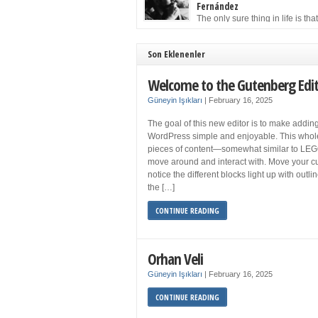
to solution may well be to get more sleep but 
Fernández
you get your 8 hours a night and still feel fati
The only sure thing in life is tha
when your […]
must die. Having seen the occa
images of the frail Fidel Castro at 90, one kne
sooner rather than later the leader of the Cu
Son Eklenenler
Revolution would succumb to that most strict o
human laws. Although saddened in very pers
Welcome to the Gutenberg Edi
ways by the […]
Güneyin Işıkları
|
February 16, 2025
The goal of this new editor is to make adding
WordPress simple and enjoyable. This whol
pieces of content—somewhat similar to LEG
move around and interact with. Move your cu
notice the different blocks light up with outl
the […]
CONTINUE READING
Orhan Veli
Güneyin Işıkları
|
February 16, 2025
CONTINUE READING