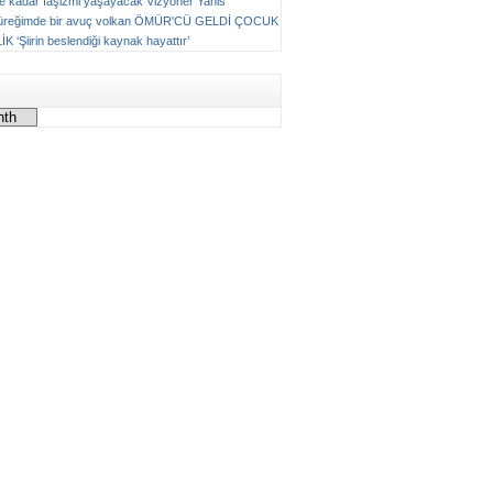
ne kadar faşizmi yaşayacak
Vizyoner
Yanis
üreğimde bir avuç volkan
ÖMÜR'CÜ GELDİ ÇOCUK
LİK
‘Şiirin beslendiği kaynak hayattır’