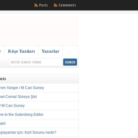
Posts
Comments
r
Köşe Yazıları
Yazarlar
osts
nım Yangın / M Can Guney
met Cemal Süreya Şiiri
/ M Can Guney
e to the Gutenberg Editor
Veli
şlayanlar için: Kürt Sorunu nedir?