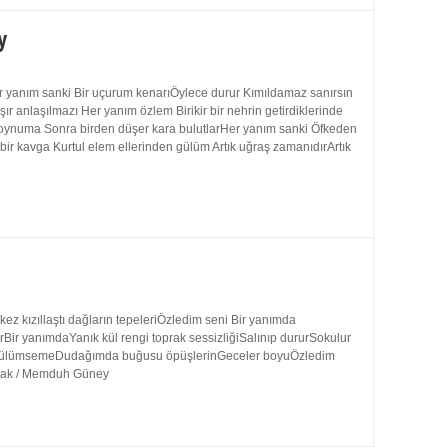
y
 yanım sanki Bir uçurum kenarıÖylece durur Kımıldamaz sanırsın
 anlaşılmazı Her yanım özlem Birikir bir nehrin getirdiklerinde
 boynuma Sonra birden düşer kara bulutlarHer yanım sanki Öfkeden
bir kavga Kurtul elem ellerinden gülüm Artık uğraş zamanıdırArtık
 kızıllaştı dağların tepeleriÖzledim seni Bir yanımda
rBir yanımdaYanık kül rengi toprak sessizliğiSalınıp dururSokulur
uk gülümsemeDudağımda buğusu öpüşlerinGeceler boyuÖzledim
ynak / Memduh Güney