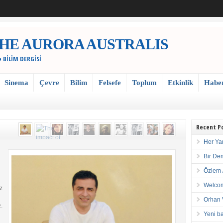
 / THE AURORA AUSTRALIS
e BİLİM DERGİSİ
Sinema
Çevre
Bilim
Felsefe
Toplum
Etkinlik
Habe
Recent P
Her Ya
Bir De
Özlem 
Welcom
z
Orhan 
.
Yeni ba