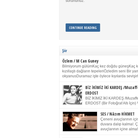
sorununuz.
CONTINUE READING
Şiir
Özlem / M Can Guney
Bilmiyorum gülümKaç kez doğdu güneşKaç 
kızıllaştı dağların tepeleriÖzledim seni Bir y
okyanusDuramaz işte öylece kıyılarda sevişir
yanımdaYanık kül rengi toprak sessizliğiSalın
dururSokulur yalnızlığıma kokun olur Gözleri
BİZ İKİMİZ İKİ KARDEŞ /Muzaff
buruk gülümsemeDudağımda buğusu
ERDOST
öpüşlerinGeceler boyuÖzledim seni 2004 Ha
BİZ İKİMİZ İKİ KARDEŞ /Muzaffe
Sydney / Toplumsal Kaynak / Memduh Güney
ERDOST (Bir Fotoğraf Altı İçin) 
geleceğiz bir gün, biz ikimiz İki
Duracağız Fotoğrafımızda durduğumuz gibi 
SES / Nâzım HİKMET
ellerimde kelepçe Yüzümde yapay bir gülüş
Çeneni avuçlarının için
(Kelepçeyi yadırgamanın gülüşü belki İlk kez
duvara dalıp kalma!. 
için Sonra alıştım Ve unuttum sonra kelepçeyi
avuçlarının içine alma!
bileklerimde) Senin yüzün İçerde olmanın ve
Pencereye gel! Bak! D
umudun arasında Ve ilk […]