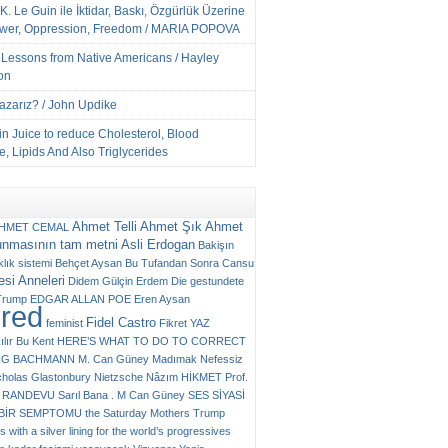
K. Le Guin ile İktidar, Baskı, Özgürlük Üzerine
ower, Oppression, Freedom / MARIA POPOVA
e Lessons from Native Americans / Hayley
on
Yazarız? / John Updike
n Juice to reduce Cholesterol, Blood
, Lipids And Also Triglycerides
Ahmet Telli
Ahmet Şık
Ahmet
HMET CEMAL
unmasının tam metni
Asli Erdogan
Bakişın
klık sistemi
Behçet Aysan
Bu Tufandan Sonra
Cansu
si Anneleri
Didem Gülçin Erdem
Die gestundete
Trump
EDGAR ALLAN POE
Eren Aysan
ured
Fidel Castro
feminist
Fikret YAZ
ılır Bu Kent
HERE’S WHAT TO DO TO CORRECT
RG BACHMANN
M. Can Güney
Madımak
Nefessiz
cholas Glastonbury
Nietzsche
Nâzım HİKMET
Prof.
RANDEVU
Sarıl Bana . M Can Güney
SES
SİYASİ
N BİR SEMPTOMU
the Saturday Mothers
Trump
 with a silver lining for the world’s progressives