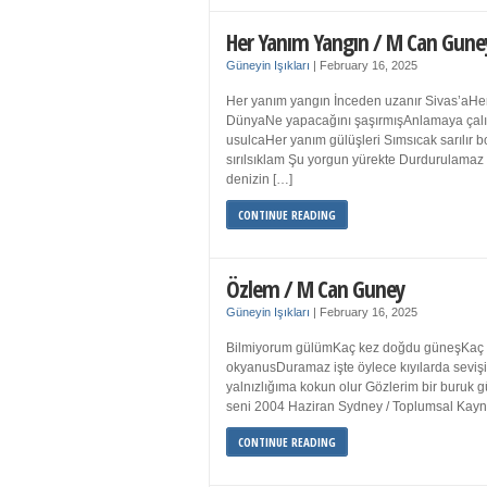
Her Yanım Yangın / M Can Gune
Güneyin Işıkları
|
February 16, 2025
Her yanım yangın İnceden uzanır Sivas’aHer
DünyaNe yapacağını şaşırmışAnlamaya çalışır
usulcaHer yanım gülüşleri Sımsıcak sarılır
sırılsıklam Şu yorgun yürekte Durdurulamaz 
denizin […]
CONTINUE READING
Özlem / M Can Guney
Güneyin Işıkları
|
February 16, 2025
Bilmiyorum gülümKaç kez doğdu güneşKaç kez
okyanusDuramaz işte öylece kıyılarda sevişi
yalnızlığıma kokun olur Gözlerim bir bur
seni 2004 Haziran Sydney / Toplumsal Ka
CONTINUE READING