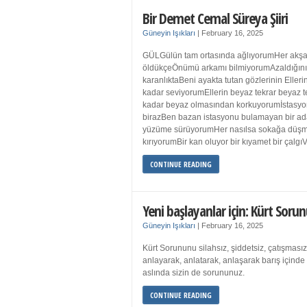
Bir Demet Cemal Süreya Şiiri
Güneyin Işıkları
|
February 16, 2025
GÜLGülün tam ortasında ağlıyorumHer akşa
öldükçeÖnümü arkamı bilmiyorumAzaldığın
karanlıktaBeni ayakta tutan gözlerinin Eller
kadar seviyorumEllerin beyaz tekrar beyaz t
kadar beyaz olmasından korkuyorumİstasyon
birazBen bazan istasyonu bulamayan bir a
yüzüme sürüyorumHer nasılsa sokağa düş
kırıyorumBir kan oluyor bir kıyamet bir çalgı
CONTINUE READING
Yeni başlayanlar için: Kürt Sorun
Güneyin Işıkları
|
February 16, 2025
Kürt Sorununu silahsız, şiddetsiz, çatışmasız
anlayarak, anlatarak, anlaşarak barış içind
aslında sizin de sorununuz.
CONTINUE READING