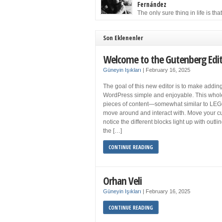
to solution may well be to get more sleep but 
Fernández
you get your 8 hours a night and still feel fati
The only sure thing in life is tha
when your […]
must die. Having seen the occa
images of the frail Fidel Castro at 90, one kne
sooner rather than later the leader of the Cu
Son Eklenenler
Revolution would succumb to that most strict o
human laws. Although saddened in very pers
Welcome to the Gutenberg Edi
ways by the […]
Güneyin Işıkları
|
February 16, 2025
The goal of this new editor is to make adding
WordPress simple and enjoyable. This whol
pieces of content—somewhat similar to LEG
move around and interact with. Move your cu
notice the different blocks light up with outl
the […]
CONTINUE READING
Orhan Veli
Güneyin Işıkları
|
February 16, 2025
CONTINUE READING