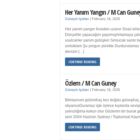
Her Yanım Yangın / M Can Gune
Güneyin Işıkları
|
February 16, 2025
Her yanım yangın İnceden uzanır Sivas’aHer
DünyaNe yapacağını şaşırmışAnlamaya çalışır
usulcaHer yanım gülüşleri Sımsıcak sarılır
sırılsıklam Şu yorgun yürekte Durdurulamaz 
denizin […]
CONTINUE READING
Özlem / M Can Guney
Güneyin Işıkları
|
February 16, 2025
Bilmiyorum gülümKaç kez doğdu güneşKaç kez
okyanusDuramaz işte öylece kıyılarda sevişi
yalnızlığıma kokun olur Gözlerim bir bur
seni 2004 Haziran Sydney / Toplumsal Ka
CONTINUE READING