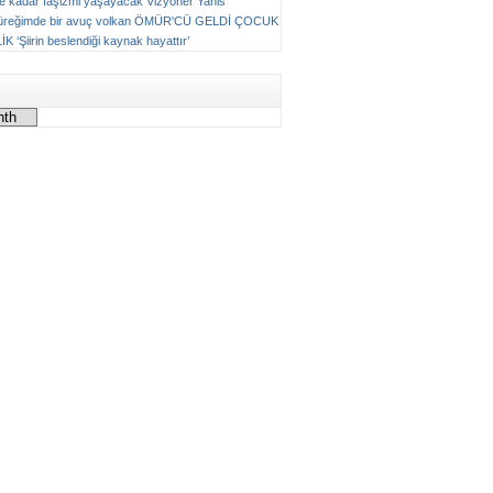
ne kadar faşizmi yaşayacak
Vizyoner
Yanis
üreğimde bir avuç volkan
ÖMÜR'CÜ GELDİ ÇOCUK
LİK
‘Şiirin beslendiği kaynak hayattır’