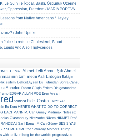
K. Le Guin ile İktidar, Baskı, Özgürlük Üzerine
ower, Oppression, Freedom / MARIA POPOVA
e Lessons from Native Americans / Hayley
on
Yazarız? / John Updike
n Juice to reduce Cholesterol, Blood
, Lipids And Also Triglycerides
Ahmet Telli
Ahmet Şık
Ahmet
HMET CEMAL
unmasının tam metni
Asli Erdogan
Bakişın
klık sistemi
Behçet Aysan
Bu Tufandan Sonra
Cansu
si Anneleri
Didem Gülçin Erdem
Die gestundete
Trump
EDGAR ALLAN POE
Eren Aysan
ured
Fidel Castro
feminist
Fikret YAZ
ılır Bu Kent
HERE’S WHAT TO DO TO CORRECT
RG BACHMANN
M. Can Güney
Madımak
Nefessiz
cholas Glastonbury
Nietzsche
Nâzım HİKMET
Prof.
RANDEVU
Sarıl Bana . M Can Güney
SES
SİYASİ
N BİR SEMPTOMU
the Saturday Mothers
Trump
 with a silver lining for the world’s progressives