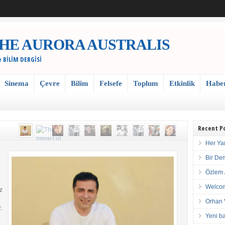
 / THE AURORA AUSTRALIS
e BİLİM DERGİSİ
Sinema
Çevre
Bilim
Felsefe
Toplum
Etkinlik
Habe
Recent P
Her Ya
Bir De
Özlem 
Welcom
z
Orhan 
.
Yeni ba