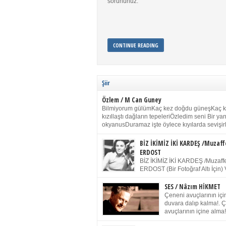
sorununuz.
CONTINUE READING
Şiir
Özlem / M Can Guney
Bilmiyorum gülümKaç kez doğdu güneşKaç 
kızıllaştı dağların tepeleriÖzledim seni Bir y
okyanusDuramaz işte öylece kıyılarda sevişir
yanımdaYanık kül rengi toprak sessizliğiSalın
dururSokulur yalnızlığıma kokun olur Gözleri
BİZ İKİMİZ İKİ KARDEŞ /Muzaff
buruk gülümsemeDudağımda buğusu
ERDOST
öpüşlerinGeceler boyuÖzledim seni 2004 Ha
BİZ İKİMİZ İKİ KARDEŞ /Muzaffe
Sydney / Toplumsal Kaynak / Memduh Güney
ERDOST (Bir Fotoğraf Altı İçin) 
geleceğiz bir gün, biz ikimiz İki
Duracağız Fotoğrafımızda durduğumuz gibi 
SES / Nâzım HİKMET
ellerimde kelepçe Yüzümde yapay bir gülüş
Çeneni avuçlarının için
(Kelepçeyi yadırgamanın gülüşü belki İlk kez
duvara dalıp kalma!. 
için Sonra alıştım Ve unuttum sonra kelepçeyi
avuçlarının içine alma!
bileklerimde) Senin yüzün İçerde olmanın ve
Pencereye gel! Bak! D
umudun arasında Ve ilk […]