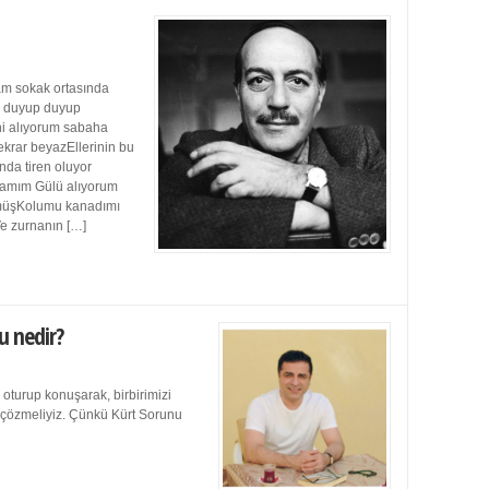
m sokak ortasında
ı duyup duyup
ini alıyorum sabaha
ekrar beyazEllerinin bu
da tiren oluyor
damım Gülü alıyorum
müşKolumu kanadımı
Ve zurnanın […]
u nedir?
 oturup konuşarak, birbirimizi
e çözmeliyiz. Çünkü Kürt Sorunu