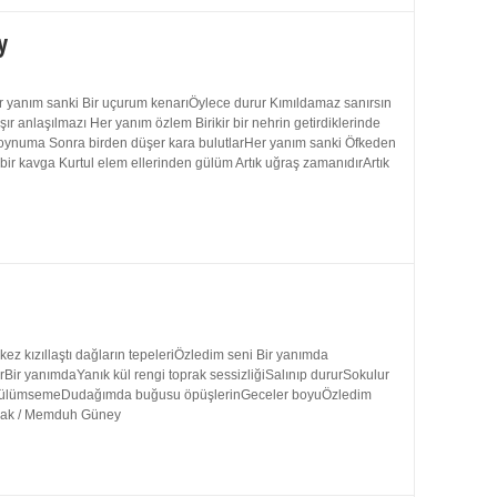
y
 yanım sanki Bir uçurum kenarıÖylece durur Kımıldamaz sanırsın
 anlaşılmazı Her yanım özlem Birikir bir nehrin getirdiklerinde
 boynuma Sonra birden düşer kara bulutlarHer yanım sanki Öfkeden
bir kavga Kurtul elem ellerinden gülüm Artık uğraş zamanıdırArtık
 kızıllaştı dağların tepeleriÖzledim seni Bir yanımda
rBir yanımdaYanık kül rengi toprak sessizliğiSalınıp dururSokulur
uk gülümsemeDudağımda buğusu öpüşlerinGeceler boyuÖzledim
ynak / Memduh Güney