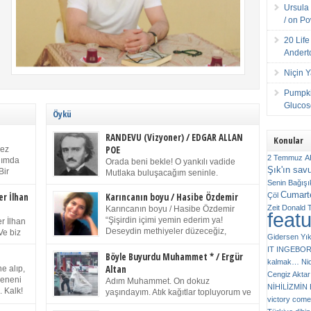
Ursula 
/ on P
20 Lif
Andert
Niçin 
Pumpki
Glucose
Öykü
RANDEVU (Vizyoner) / EDGAR ALLAN
Konular
POE
kez
2 Temmuz
A
anımda
Orada beni bekle! O yankılı vadide
Şık'ın sav
Bir
Mutlaka buluşacağım seninle.
ıp
Senin
Bağışı
(Chichester Piskoposu Henry King’in
m bir
Cumarte
karısının ölümü üstüne yazdığı ağıt.) Talihsiz ve
Çöl
er İlhan
Karıncanın boyu / Hasibe Özdemir
gizemli adam! – Sen ki kendi hayal gücünün
Zeit
Donald 
Karıncanın boyu / Hasibe Özdemir
feat
ziran
parlaklığıyla afalladın, gençliğinin alevleri arasına
“Şişirdin içimi yemin ederim ya!
r İlhan
düştün! Hayalimde seni tekrar görüyorum! Bir kez
Deseydin methiyeler düzeceğiz,
Ve biz
Gidersen Yık
daha önümde duruyor siluetin! – Olduğun – ah
çıkmazdım evden.” Sesi sinirden
 kardeş
IT
INGEBO
olduğun gibi değil soğuk vadide ve gölgelerin […]
titriyor. “Sana gel demedim kızım.” diyorum sakince.
Benim
Böyle Buyurdu Muhammet * / Ergür
kalmak…
Ni
“Takıldın peşime madem, ne duyarsan
Altan
e alıp,
Cengiz Aktar
katlanacaksın.” Bir sigara yakıyor. Başını yana yatırıp,
 olduğu
Çeneni
Adım Muhammet. On dokuz
bezmiş annelerin yılgın bakışıyla süzüyor beni.
NİHİLİZMİ
. Kalk!
yaşındayım. Atık kağıtlar topluyorum ve
Kaşlarımı kaldırıp ona bakıyorum ben de. Pes ediyor.
victory comes
ışarda
Kızılay`dan Ulus`a kadar üç kez
“Git nereye atacaksan at, ben mezeleri söylüyorum