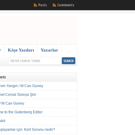
Posts
Comments
r
Köşe Yazıları
Yazarlar
osts
nım Yangın / M Can Guney
met Cemal Süreya Şiiri
/ M Can Guney
e to the Gutenberg Editor
Veli
şlayanlar için: Kürt Sorunu nedir?