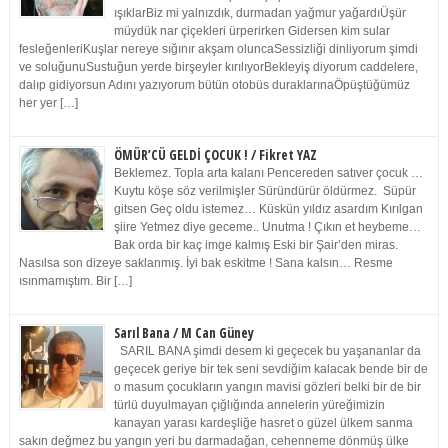
ışıklarBiz mi yalnızdık, durmadan yağmur yağardıÜşür
müydük nar çiçekleri ürperirken Gidersen kim sular
fesleğenleriKuşlar nereye sığınır akşam oluncaSessizliği dinliyorum şimdi
ve soluğunuSustuğun yerde birşeyler kırılıyorBekleyiş diyorum caddelere,
dalıp gidiyorsun Adını yazıyorum bütün otobüs duraklarınaÖpüştüğümüz
her yer […]
ÖMÜR’CÜ GELDİ ÇOCUK ! / Fikret YAZ
Beklemez. Topla arta kalanı Pencereden satıver çocuk …
Kuytu köşe söz verilmişler Süründürür öldürmez. Süpür
gitsen Geç oldu istemez… Küskün yıldız asardım Kırılgan
şiire Yetmez diye geceme.. Unutma ! Çıkın et heybeme…
Bak orda bir kaç imge kalmış Eski bir Şair’den miras.
Nasılsa son dizeye saklanmış. İyi bak eskitme ! Sana kalsın… Resme
ısınmamıştım. Bir […]
Sarıl Bana / M Can Güney
SARIL BANA şimdi desem ki geçecek bu yaşananlar da
geçecek geriye bir tek seni sevdiğim kalacak bende bir de
o masum çocukların yangın mavisi gözleri belki bir de bir
türlü duyulmayan çığlığında annelerin yüreğimizin
kanayan yarası kardeşliğe hasret o güzel ülkem sanma
sakın değmez bu yangın yeri bu darmadağan, cehenneme dönmüş ülke