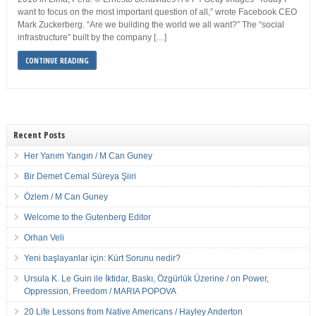
want to focus on the most important question of all,” wrote Facebook CEO
Mark Zuckerberg. “Are we building the world we all want?” The “social
infrastructure” built by the company […]
CONTINUE READING
Recent Posts
Her Yanım Yangın / M Can Guney
Bir Demet Cemal Süreya Şiiri
Özlem / M Can Guney
Welcome to the Gutenberg Editor
Orhan Veli
Yeni başlayanlar için: Kürt Sorunu nedir?
Ursula K. Le Guin ile İktidar, Baskı, Özgürlük Üzerine / on Power,
Oppression, Freedom / MARIA POPOVA
20 Life Lessons from Native Americans / Hayley Anderton