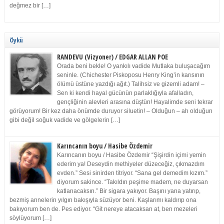
değmez bir […]
Öykü
RANDEVU (Vizyoner) / EDGAR ALLAN POE
Orada beni bekle! O yankılı vadide Mutlaka buluşacağım
seninle. (Chichester Piskoposu Henry King’in karısının
ölümü üstüne yazdığı ağıt.) Talihsiz ve gizemli adam! –
Sen ki kendi hayal gücünün parlaklığıyla afalladın,
gençliğinin alevleri arasına düştün! Hayalimde seni tekrar
görüyorum! Bir kez daha önümde duruyor siluetin! – Olduğun – ah olduğun
gibi değil soğuk vadide ve gölgelerin […]
Karıncanın boyu / Hasibe Özdemir
Karıncanın boyu / Hasibe Özdemir “Şişirdin içimi yemin
ederim ya! Deseydin methiyeler düzeceğiz, çıkmazdım
evden.” Sesi sinirden titriyor. “Sana gel demedim kızım.”
diyorum sakince. “Takıldın peşime madem, ne duyarsan
katlanacaksın.” Bir sigara yakıyor. Başını yana yatırıp,
bezmiş annelerin yılgın bakışıyla süzüyor beni. Kaşlarımı kaldırıp ona
bakıyorum ben de. Pes ediyor. “Git nereye atacaksan at, ben mezeleri
söylüyorum […]