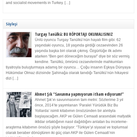
and socialist movements in Turkey. […]
Söyleşi
Turgay Tanülkü: BU RÖPORTAJI OKUMALISINIZ
Ünlü oyuncu Turgay Tanülkü’nün hayatı film gibi. 62
yaşındaki oyuncu, 18 yaşında girdiği cezaevinden 26
yaşında başka biri olarak çıkmış. Özgürlüğe ilk adımı
atarken “Ben geri döneceğim buraya!” diye bir söz vermiş
kendine. Tanülkü, ömrünü cezaevlerinde mahkumları
tiyatroyla buluşturmaya adamış bir oyuncu… Çoğu insanın Eşkıya Dünyaya
Hükümdar Olmaz dizisinde Şahinağa olarak tanıdığı Tanülkü’nün hikayesi
dizi […]
Ahmet Şık “Savunma yapmıyorum itham ediyorum!”
Ahmet Şık’ın savunmasının tam metni: Sözlerime 3 yıl
önce, 2014’te yayımlanan ‘Paralel Yürüdük Biz Bu
Yollarda’ isimli kitabımın önsözünden bir alıntıyla
başlayacağım. AKP ve Gülen Cemaati arasındaki mafyatik
iktidar ortaklığının nasıl dağıldığını anlatan bu inceleme-
araştırma kitabımın önsözü şöyle başlıyor: “Türkiye’yi siyasal ve toplumsal
olarak beraber dönüştüren iki güç olan AKP ile Gülen Cemaati’nin