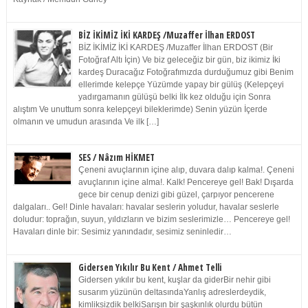
BİZ İKİMİZ İKİ KARDEŞ /Muzaffer İlhan ERDOST
BİZ İKİMİZ İKİ KARDEŞ /Muzaffer İlhan ERDOST (Bir
Fotoğraf Altı İçin) Ve biz geleceğiz bir gün, biz ikimiz İki
kardeş Duracağız Fotoğrafımızda durduğumuz gibi Benim
ellerimde kelepçe Yüzümde yapay bir gülüş (Kelepçeyi
yadırgamanın gülüşü belki İlk kez olduğu için Sonra
alıştım Ve unuttum sonra kelepçeyi bileklerimde) Senin yüzün İçerde
olmanın ve umudun arasında Ve ilk […]
SES / Nâzım HİKMET
Çeneni avuçlarının içine alıp, duvara dalıp kalma!. Çeneni
avuçlarının içine alma!. Kalk! Pencereye gel! Bak! Dışarda
gece bir cenup denizi gibi güzel, çarpıyor pencerene
dalgaları.. Gel! Dinle havaları: havalar seslerin yoludur, havalar seslerle
doludur: toprağın, suyun, yıldızların ve bizim seslerimizle… Pencereye gel!
Havaları dinle bir: Sesimiz yanındadır, sesimiz seninledir…
Gidersen Yıkılır Bu Kent / Ahmet Telli
Gidersen yıkılır bu kent, kuşlar da giderBir nehir gibi
susarım yüzünün deltasındaYanlış adreslerdeydik,
kimliksizdik belkiSarışın bir şaşkınlık olurdu bütün