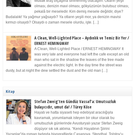
Mutlak tıraş bıçağına sinirlenmiş olacağım. Otların yeşil
olması, denizin mavi olması, gökyüzünün bulutsuz olması,
pekalâ bir meseledir. Kim demiş mesele değildir, diye?
Budalalık! Ya yağmur yağsaydı? Ya otların yeşili mor, ya denizin mavisi
kırmızı olsaydı? Olsaydı o zaman mesele olurdu, işte. […]
A Clean, Well-Lighted Place – Aydınlık ve Temiz Bir Yer /
ERNEST HEMINGWAY
A Clean, Well-Lighted Place / ERNEST HEMINGWAY It
was very late and everyone had left the cafe except an old
man who sat in the shadow the leaves of the tree made
against the electric light. In the day time the street was
dusty, but at night the dew settled the dust and the old man […]
Kitap
Stefan Zweig’ten Gündüz Vassaf’a: Umutsuzluk
bulaşıcıdır, umut da! / Türey Köse
Hayatı ve hatta siyaseti hep edebiyat aracılığıyla
kavramak, yorumlamak isteyen bir okur olarak bu
umutsuzluk günlerinde Avusturyalı yazar Stefan Zweig
düşüyor sık sık aklıma. “Kendi Hayatının Şiirini
Yazanlar”da roman tadında biyografilerle Casanova, Stendhal, Tolstoy’u