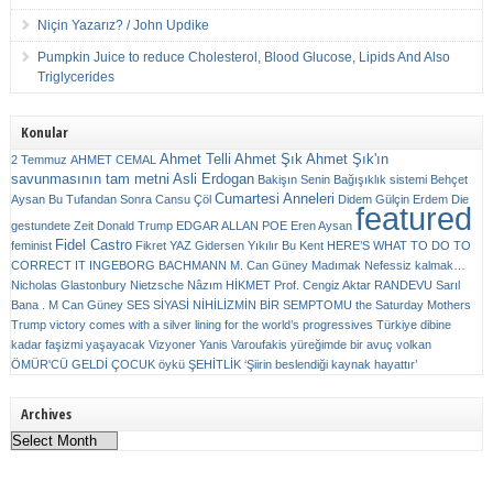
Niçin Yazarız? / John Updike
Pumpkin Juice to reduce Cholesterol, Blood Glucose, Lipids And Also
Triglycerides
Konular
Ahmet Telli
Ahmet Şık
Ahmet Şık'ın
2 Temmuz
AHMET CEMAL
savunmasının tam metni
Asli Erdogan
Bakişın Senin
Bağışıklık sistemi
Behçet
Cumartesi Anneleri
Aysan
Bu Tufandan Sonra
Cansu Çöl
Didem Gülçin Erdem
Die
featured
gestundete Zeit
Donald Trump
EDGAR ALLAN POE
Eren Aysan
Fidel Castro
feminist
Fikret YAZ
Gidersen Yıkılır Bu Kent
HERE’S WHAT TO DO TO
CORRECT IT
INGEBORG BACHMANN
M. Can Güney
Madımak
Nefessiz kalmak…
Nicholas Glastonbury
Nietzsche
Nâzım HİKMET
Prof. Cengiz Aktar
RANDEVU
Sarıl
Bana . M Can Güney
SES
SİYASİ NİHİLİZMİN BİR SEMPTOMU
the Saturday Mothers
Trump victory comes with a silver lining for the world’s progressives
Türkiye dibine
kadar faşizmi yaşayacak
Vizyoner
Yanis Varoufakis
yüreğimde bir avuç volkan
ÖMÜR'CÜ GELDİ ÇOCUK
öykü
ŞEHİTLİK
‘Şiirin beslendiği kaynak hayattır’
Archives
Archives