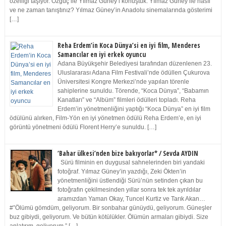
özelliği taşıyor. Özgüç ile Yılmaz Güney’i konuştuk. Yılmaz Güney ile nasıl
ve ne zaman tanıştınız? Yılmaz Güney’in Anadolu sinemalarında gösterimi
[…]
Reha Erdem’in Koca Dünya’si en iyi film, Menderes
Samancılar en iyi erkek oyuncu
Adana Büyükşehir Belediyesi tarafından düzenlenen 23.
Uluslararası Adana Film Festivali’nde ödüllen Çukurova
Üniversitesi Kongre Merkezi’nde yapılan törenle
sahiplerine sunuldu. Törende, “Koca Dünya”, “Babamın
Kanatları” ve “Albüm” filmleri ödülleri topladı. Reha
Erdem’in yönetmenliğini yaptığı “Koca Dünya” en iyi film
ödülünü alırken, Film-Yön en iyi yönetmen ödülü Reha Erdem’e, en iyi
görüntü yönetmeni ödülü Florent Herry’e sunuldu. […]
‘Bahar ülkesi’nden bize bakıyorlar* / Sevda AYDIN
Sürü filminin en duygusal sahnelerinden biri yandaki
fotoğraf. Yılmaz Güney’in yazdığı, Zeki Ökten’in
yönetmenliğini üstlendiği Sürü’nün setinden çıkan bu
fotoğrafın çekilmesinden yıllar sonra tek tek ayrıldılar
aramızdan Yaman Okay, Tuncel Kurtiz ve Tarık Akan…
#”Ölümü gömdüm, geliyorum. Bir sonbahar günüydü, geliyorum. Güneşler
buz gibiydi, geliyorum. Ve bütün kötülükler. Ölümün armaları gibiydi. Size