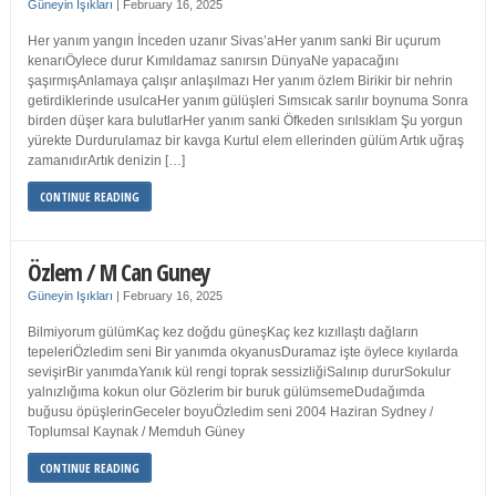
Güneyin Işıkları
|
February 16, 2025
Her yanım yangın İnceden uzanır Sivas’aHer yanım sanki Bir uçurum
kenarıÖylece durur Kımıldamaz sanırsın DünyaNe yapacağını
şaşırmışAnlamaya çalışır anlaşılmazı Her yanım özlem Birikir bir nehrin
getirdiklerinde usulcaHer yanım gülüşleri Sımsıcak sarılır boynuma Sonra
birden düşer kara bulutlarHer yanım sanki Öfkeden sırılsıklam Şu yorgun
yürekte Durdurulamaz bir kavga Kurtul elem ellerinden gülüm Artık uğraş
zamanıdırArtık denizin […]
CONTINUE READING
Özlem / M Can Guney
Güneyin Işıkları
|
February 16, 2025
Bilmiyorum gülümKaç kez doğdu güneşKaç kez kızıllaştı dağların
tepeleriÖzledim seni Bir yanımda okyanusDuramaz işte öylece kıyılarda
sevişirBir yanımdaYanık kül rengi toprak sessizliğiSalınıp dururSokulur
yalnızlığıma kokun olur Gözlerim bir buruk gülümsemeDudağımda
buğusu öpüşlerinGeceler boyuÖzledim seni 2004 Haziran Sydney /
Toplumsal Kaynak / Memduh Güney
CONTINUE READING