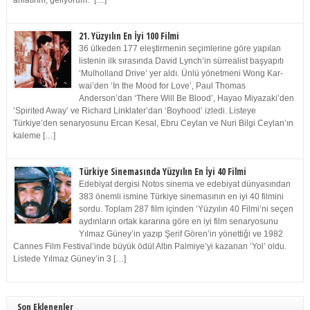
anlatırım, geliyorum.” […]
21. Yüzyılın En İyi 100 Filmi
36 ülkeden 177 eleştirmenin seçimlerine göre yapılan
listenin ilk sırasında David Lynch’in sürrealist başyapıtı
‘Mulholland Drive’ yer aldı. Ünlü yönetmeni Wong Kar-
wai’den ‘In the Mood for Love’, Paul Thomas
Anderson’dan ‘There Will Be Blood’, Hayao Miyazaki’den
‘Spirited Away’ ve Richard Linklater’dan ‘Boyhood’ izledi. Listeye
Türkiye’den senaryosunu Ercan Kesal, Ebru Ceylan ve Nuri Bilgi Ceylan’ın
kaleme […]
Türkiye Sinemasında Yüzyılın En İyi 40 Filmi
Edebiyat dergisi Notos sinema ve edebiyat dünyasından
383 önemli ismine Türkiye sinemasının en iyi 40 filmini
sordu. Toplam 287 film içinden ‘Yüzyılın 40 Filmi’ni seçen
aydınların ortak kararına göre en iyi film senaryosunu
Yılmaz Güney’in yazıp Şerif Gören’in yönettiği ve 1982
Cannes Film Festival’inde büyük ödül Altın Palmiye’yi kazanan ‘Yol’ oldu.
Listede Yılmaz Güney’in 3 […]
Son Eklenenler