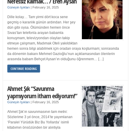
Nefessiz kalmak… / Eren Aysan
Güneyin Işıkları
|
February 16, 2025
Dille kolay… Tam yirmi dört koca sene
geçmiş o karanlık günün ardından. Her şey
dün gibi oysa. Ölümünden hemen önce
Sıvas’tan telefonla arayan babamla
konuşmam, televizyondan olayları takip
etmeye çalışmam, Madımak Oteli yakıldıktan
hemen sonra bilgi alabilmek için oradan oraya koşturmam; sonrasında
da dönemin bakanı Mehmet Gazioğlu’nun açıklamasından ölenlerin
arasında babam Behçet Aysan’ın olduğunu öğrenmem… […]
CONTINUE READING
Ahmet Şık “Savunma
yapmıyorum itham ediyorum!”
Güneyin Işıkları
|
February 16, 2025
Ahmet Şık’ın savunmasının tam metni:
Sözlerime 3 yıl önce, 2014’te yayımlanan
‘Paralel Yürüdük Biz Bu Yollarda’ isimli
kitabımın önsözünden bir alıntıyla