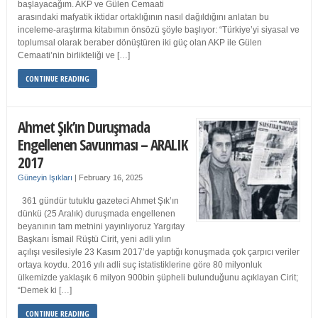
başlayacağım. AKP ve Gülen Cemaati
arasındaki mafyatik iktidar ortaklığının nasıl dağıldığını anlatan bu
inceleme-araştırma kitabımın önsözü şöyle başlıyor: “Türkiye’yi siyasal ve
toplumsal olarak beraber dönüştüren iki güç olan AKP ile Gülen
Cemaati’nin birlikteliği ve […]
CONTINUE READING
Ahmet Şık’ın Duruşmada
Engellenen Savunması – ARALIK
2017
Güneyin Işıkları
|
February 16, 2025
361 gündür tutuklu gazeteci Ahmet Şık’ın
dünkü (25 Aralık) duruşmada engellenen
beyanının tam metnini yayınlıyoruz Yargıtay
Başkanı İsmail Rüştü Cirit, yeni adli yılın
açılışı vesilesiyle 23 Kasım 2017’de yaptığı konuşmada çok çarpıcı veriler
ortaya koydu. 2016 yılı adli suç istatistiklerine göre 80 milyonluk
ülkemizde yaklaşık 6 milyon 900bin şüpheli bulunduğunu açıklayan Cirit;
“Demek ki […]
CONTINUE READING