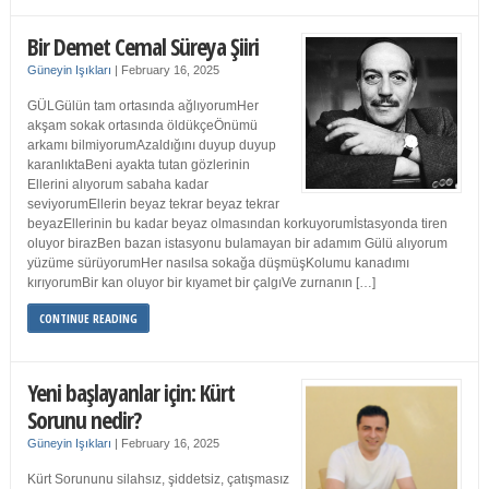
Bir Demet Cemal Süreya Şiiri
Güneyin Işıkları
|
February 16, 2025
GÜLGülün tam ortasında ağlıyorumHer
akşam sokak ortasında öldükçeÖnümü
arkamı bilmiyorumAzaldığını duyup duyup
karanlıktaBeni ayakta tutan gözlerinin
Ellerini alıyorum sabaha kadar
seviyorumEllerin beyaz tekrar beyaz tekrar
beyazEllerinin bu kadar beyaz olmasından korkuyorumİstasyonda tiren
oluyor birazBen bazan istasyonu bulamayan bir adamım Gülü alıyorum
yüzüme sürüyorumHer nasılsa sokağa düşmüşKolumu kanadımı
kırıyorumBir kan oluyor bir kıyamet bir çalgıVe zurnanın […]
CONTINUE READING
Yeni başlayanlar için: Kürt
Sorunu nedir?
Güneyin Işıkları
|
February 16, 2025
Kürt Sorununu silahsız, şiddetsiz, çatışmasız