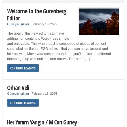
Welcome to the Gutenberg
Editor
Güneyin Işıkları
|
February 16, 2025
The goal of this new editor is to make
adding rich content to WordPress simple
and enjoyable. This whole post is composed of pieces of content—
somewhat similar to LEGO bricks—that you can move around and
interact with. Move your cursor around and you’ll notice the different
blocks light up with outlines and arrows. Press the […]
CONTINUE READING
Orhan Veli
Güneyin Işıkları
|
February 16, 2025
CONTINUE READING
Her Yanım Yangın / M Can Guney