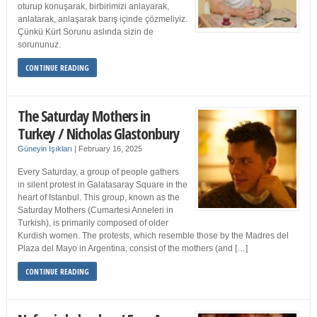
oturup konuşarak, birbirimizi anlayarak,
anlatarak, anlaşarak barış içinde çözmeliyiz.
Çünkü Kürt Sorunu aslında sizin de
sorununuz.
CONTINUE READING
The Saturday Mothers in
Turkey / Nicholas Glastonbury
Güneyin Işıkları
|
February 16, 2025
Every Saturday, a group of people gathers
in silent protest in Galatasaray Square in the
heart of Istanbul. This group, known as the
Saturday Mothers (Cumartesi Anneleri in
Turkish), is primarily composed of older
Kurdish women. The protests, which resemble those by the Madres del
Plaza del Mayo in Argentina, consist of the mothers (and […]
CONTINUE READING