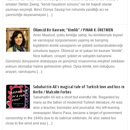
anlatan Stefan Zweig, “kendi hayatının sonunu” ise bir trajedi olarak
yazmayı seçmişti. İkinci Dünya Savaşı’nın ruhunda yarattığı acı ve
çaresizliğe dayanamayan […]
Ölümcül Bir Kavram; “Kimlik” / PINAR K. ÜRETMEN
Amin Maalouf, çoklu kimliğe sahip, bu kimlikleriyle kişisel
ve varoluşsal sorgulamasını yapmış ve barışmış
kişiliklerin kimlik savaşlarını ve şiddeti sonlandırabileceği
umudunu taşıyor. Ölümcül ve el yakan bir kavram “kimlik”.
Nice katliam, cinayet, şiddet ve vahşetin bahanesi.
Günümüz dünyasının distopyaya ve günümüz insanınınsa eleştirel zekâdan
yoksun otomatlar haline gelmesinin şifresi. Oysa kimlik, kim olduğunu
arayan, varoluşunu […]
Sabahattin Ali’s magical tale of Turkish love and loss in
Berlin / Malcolm Forbes
Sabahattin Ali led a short but eventful life. Regarded by
many as the father of modernist Turkish literature, Ali was
also a teacher, translator and journalist. His left-leaning
newspaper, Marco Pasa, became a target of government
censorship in the 1940s due to its satirical editorials. Ali also sailed too
close to the wind and was […]