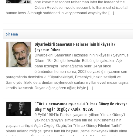
one knew that sooner rather than later the leader of the
Cuban Revolution would succumb to that most strict of all
human laws. Although saddened in very personal ways by the […]
Sinema
Diyarbekirli Samo’nun Hazinses’inin hikâyesi! /
Şeyhmus Diken
Diyarbekirli Samo’nun Hazinses’inin hikâyesi! / Şeyhmus
Diken “Bir Gül gibi kıvraktır Bülbül gibi şakraktır Aşk
bana ızdıraptır Yeter ağlatma beni” 14 yıl önce
ölümünden hemen sonra, 2002’de yazdığım yazının son
paragrafında demiştim ki: “Diyarbekirliydi, Ermeniydi, hazin sesliydi ve
Samo’ydu. Belki de ardından söylenecek şarkısını yıllar evvel mezar taşına
kendisi kazımıştı. Duyan ağlar, gören ağlar, böyle […]
“Türk sinemasında oyunculuk Yılmaz Güney ile zirveye
ulaşır” Agâh Özgüç / KADİR İNCESU
9 Eylül 1984’te Paris’te yaşamını yitiren Yılmaz Güney’i
yakından tanıyan isimlerden biri de Türk sinemasının
yaşayan tarihçisi Agâh Özgüç. Özgüç’ün “Yılmaz Güney Filmleri Tarihi”
olarak adlandırdığı çalışması tam bir başvuru, temel bir kaynak kitabı olma