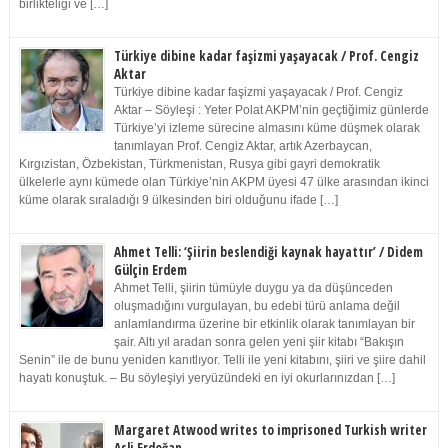
birlikteliği ve […]
Türkiye dibine kadar faşizmi yaşayacak / Prof. Cengiz
Aktar
Türkiye dibine kadar faşizmi yaşayacak / Prof. Cengiz
Aktar – Söyleşi : Yeter Polat AKPM’nin geçtiğimiz günlerde
Türkiye’yi izleme sürecine almasını küme düşmek olarak
tanımlayan Prof. Cengiz Aktar, artık Azerbaycan,
Kırgızistan, Özbekistan, Türkmenistan, Rusya gibi gayri demokratik
ülkelerle aynı kümede olan Türkiye’nin AKPM üyesi 47 ülke arasından ikinci
küme olarak sıraladığı 9 ülkesinden biri olduğunu ifade […]
Ahmet Telli: ‘Şiirin beslendiği kaynak hayattır’ / Didem
Gülçin Erdem
Ahmet Telli, şiirin tümüyle duygu ya da düşünceden
oluşmadığını vurgulayan, bu edebi türü anlama değil
anlamlandırma üzerine bir etkinlik olarak tanımlayan bir
şair. Altı yıl aradan sonra gelen yeni şiir kitabı “Bakışın
Senin” ile de bunu yeniden kanıtlıyor. Telli ile yeni kitabını, şiiri ve şiire dahil
hayatı konuştuk. – Bu söyleşiyi yeryüzündeki en iyi okurlarınızdan […]
Margaret Atwood writes to imprisoned Turkish writer