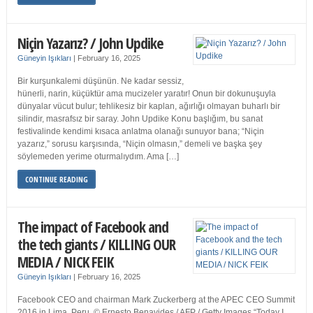
Niçin Yazarız? / John Updike
Güneyin Işıkları
|
February 16, 2025
Bir kurşunkalemi düşünün. Ne kadar sessiz,
hünerli, narin, küçüktür ama mucizeler yaratır! Onun bir dokunuşuyla
dünyalar vücut bulur; tehlikesiz bir kaplan, ağırlığı olmayan buharlı bir
silindir, masrafsız bir saray. John Updike Konu başlığım, bu sanat
festivalinde kendimi kısaca anlatma olanağı sunuyor bana; “Niçin
yazarız,” sorusu karşısında, “Niçin olmasın,” demeli ve başka şey
söylemeden yerime oturmalıydım. Ama […]
CONTINUE READING
The impact of Facebook and
the tech giants / KILLING OUR
MEDIA / NICK FEIK
Güneyin Işıkları
|
February 16, 2025
Facebook CEO and chairman Mark Zuckerberg at the APEC CEO Summit
2016 in Lima, Peru. © Ernesto Benavides / AFP / Getty Images “Today I