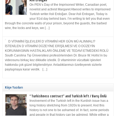
Asli Erdoğan
On PEN’s Day of the Imprisoned Writer, Canadian poet,
novelist and activist Margaret Atwood writes to imprisoned
Turkish writer Asli Erdoğan. Dear Asli Erdogan, Today is
your 91st day behind bars. I’m writing to tell you that even
through the concrete walls of your prison, beyond the guards, the barbed
wire, the locks and keys, we […]
D VİTAMİNİ İŞLEVLERİ D VİTAMİNİ HER GÜN MÜ ALINMALI?
İSTENİLEN D VİTAMİNİ DÜZEYİNE ERİŞİLMESİ VE O DÜZEYİN
KORUNMASININ HASTALIKLARI ÖNLEME VE TEDAVİ ETMEDEKİ ROLÜ
South Carolina Tıp Üniversitesi profesörlerinden Dr. Bruce W. Hollis’in bu
videosunu birkaç kez dikkatle izledik. D vitamininin vücuttaki işlevleri
hakkında çok güzel bilgilendiriyor. Anladıklarımızı özetleyerek sizlerle
paylaşmaya karar verdik. […]
Köşe Yazıları
“Turkishness contract” and Turkish left / Barış Ünlü
Involvement of the Turkish left in the Kurdish issue has a
long history stretching from 1920s to present. And this
history is not one to be ashamed of. In fact, some periods
and people in that history can be admired. While either a