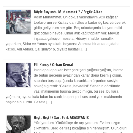
Böyle Buyurdu Muhammet * / Ergür Altan
Adım Muhammet. On dokuz yaşındayım. Atık kağıtlar
topluyorum ve Kızılay`dan Ulus`a kadar üç kez yürüyerek
gidip geliyorum her gün. Beş arkadaşımla kalıyorum iki
göz odalı bir evde. Onlar atık kağıt toplamıyor; Mevlüt
inşaatta çalışıyor mesela, Hüseyin halde hamallık
yaparken, Sidar ve Yunus ayakkabı boyacısı. Aramıza bir arkadaş daha
katıldı. Adı Abbas. Çalışmıyor o, diyaliz hastası. […]
Elli Kuruş / Orhan Kemal
İster lapa lapa kar, ister şarıl şarıl yağmur yağsın, isterse
de bütün gecenin ayazından karlar dona kesmiş olsun,
sabahın beş buçuğunda karanlıkları ürperten sesiyle
sokağa girerdi: “Gazete, havadiis!” Sabahın dördünde
yazı makinemin başına geçtiğim için, bu ses, bu kara,
yağmura, ayaza kafa tutan bu canlı, bu pırıl pırıl ses beni yazı makinemin
başında bulurdu. Gazete […]
Hişt, Hişt! / Sait Faik ABASIYANIK
Yürüyordum. Yürüdükçe de açılıyordum. Evden kızgın
çıkmıştım. Belki de tıraş bıçağına sinirlenmiştim. Olur, olur!