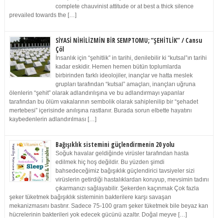
complete chauvinist attitude or at best a thick silence
prevailed towards the […]
SİYASİ NİHİLİZMİN BİR SEMPTOMU; “ŞEHİTLİK” / Cansu
Çöl
İnsanlık için “şehitlik” in tarihi, denilebilir ki “kutsal”ın tarihi
kadar eskidir. Hemen hemen bütün toplumlarda
birbirinden farklı ideolojiler, inançlar ve hatta meslek
grupları tarafından “kutsal” amaçları, inançları uğruna
ölenlerin “şehit” olarak adlandırılışına ve bu adlandırmayı yapanlar
tarafından bu ölüm vakalarının sembolik olarak sahiplenilip bir “şehadet
mertebesi” içerisinde anılışına rastlanır. Burada sorun elbette hayatını
kaybedenlerin adlandırılması […]
Bağışıklık sistemini güçlendirmenin 20 yolu
Soğuk havalar geldiğinde virüsler tarafından hasta
edilmek hiç hoş değildir. Bu yüzden şimdi
bahsedeceğimiz bağışıklık güçlendirici tavsiyeler sizi
virüslerin getirdiği hastalıklardan koruyup, mevsimin tadını
çıkarmanızı sağlayabilir. Şekerden kaçınmak Çok fazla
şeker tüketmek bağışıklık sisteminin bakterilere karşı savaşan
mekanizmasını bastırır. Sadece 75-100 gram şeker tüketmek bile beyaz kan
hücrelerinin bakterileri yok edecek gücünü azaltır. Doğal meyve […]