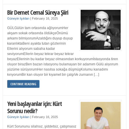
Bir Demet Cemal Süreya Şiiri
Güneyin Işıkları
|
February 16, 2025
GÜLGülün tam ortasında ağlıyorumHer
akşam sokak ortasında öldükçeÖnümü
arkamı bilmiyorumAzaldığını duyup duyup
karanlıktaBeni ayakta tutan gözlerinin
Ellerini alıyorum sabaha kadar
seviyorumEllerin beyaz tekrar beyaz tekrar
beyazEllerinin bu kadar beyaz olmasından korkuyorumİstasyonda tiren
oluyor birazBen bazan istasyonu bulamayan bir adamım Gülü alıyorum
yüzüme sürüyorumHer nasılsa sokağa düşmüşKolumu kanadımı
kırıyorumBir kan oluyor bir kıyamet bir çalgıVe zurnanın […]
CONTINUE READING
Yeni başlayanlar için: Kürt
Sorunu nedir?
Güneyin Işıkları
|
February 16, 2025
Kürt Sorununu silahsız, şiddetsiz, çatışmasız