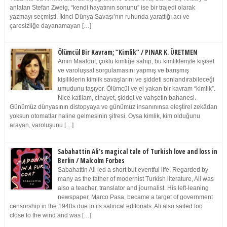
anlatan Stefan Zweig, “kendi hayatının sonunu” ise bir trajedi olarak
yazmayı seçmişti. İkinci Dünya Savaşı’nın ruhunda yarattığı acı ve
çaresizliğe dayanamayan […]
Ölümcül Bir Kavram; “Kimlik” / PINAR K. ÜRETMEN
Amin Maalouf, çoklu kimliğe sahip, bu kimlikleriyle kişisel
ve varoluşsal sorgulamasını yapmış ve barışmış
kişiliklerin kimlik savaşlarını ve şiddeti sonlandırabileceği
umudunu taşıyor. Ölümcül ve el yakan bir kavram “kimlik”.
Nice katliam, cinayet, şiddet ve vahşetin bahanesi.
Günümüz dünyasının distopyaya ve günümüz insanınınsa eleştirel zekâdan
yoksun otomatlar haline gelmesinin şifresi. Oysa kimlik, kim olduğunu
arayan, varoluşunu […]
Sabahattin Ali’s magical tale of Turkish love and loss in
Berlin / Malcolm Forbes
Sabahattin Ali led a short but eventful life. Regarded by
many as the father of modernist Turkish literature, Ali was
also a teacher, translator and journalist. His left-leaning
newspaper, Marco Pasa, became a target of government
censorship in the 1940s due to its satirical editorials. Ali also sailed too
close to the wind and was […]