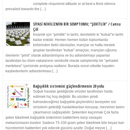
complete chauvinist attitude or at best a thick silence
prevailed towards the […]
SİYASİ NİHİLİZMİN BİR SEMPTOMU; “ŞEHİTLİK” / Cansu
Çöl
İnsanlık için “şehitlik” in tarihi, denilebilir ki “kutsal”ın tarihi
kadar eskidir. Hemen hemen bütün toplumlarda
birbirinden farklı ideolojiler, inançlar ve hatta meslek
grupları tarafından “kutsal” amaçları, inançları uğruna
ölenlerin “şehit” olarak adlandırılışına ve bu adlandırmayı yapanlar
tarafından bu ölüm vakalarının sembolik olarak sahiplenilip bir “şehadet
mertebesi” içerisinde anılışına rastlanır. Burada sorun elbette hayatını
kaybedenlerin adlandırılması […]
Bağışıklık sistemini güçlendirmenin 20 yolu
Soğuk havalar geldiğinde virüsler tarafından hasta
edilmek hiç hoş değildir. Bu yüzden şimdi
bahsedeceğimiz bağışıklık güçlendirici tavsiyeler sizi
virüslerin getirdiği hastalıklardan koruyup, mevsimin tadını
çıkarmanızı sağlayabilir. Şekerden kaçınmak Çok fazla
şeker tüketmek bağışıklık sisteminin bakterilere karşı savaşan
mekanizmasını bastırır. Sadece 75-100 gram şeker tüketmek bile beyaz kan
hücrelerinin bakterileri yok edecek gücünü azaltır. Doğal meyve […]