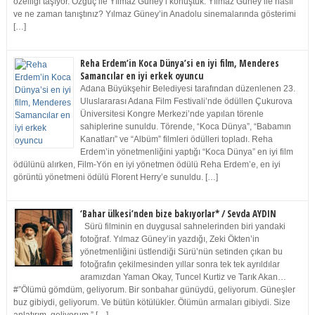
özelliği taşıyor. Özgüç ile Yılmaz Güney’i konuştuk. Yılmaz Güney ile nasıl
ve ne zaman tanıştınız? Yılmaz Güney’in Anadolu sinemalarında gösterimi
[…]
Reha Erdem’in Koca Dünya’si en iyi film, Menderes
Samancılar en iyi erkek oyuncu
Adana Büyükşehir Belediyesi tarafından düzenlenen 23.
Uluslararası Adana Film Festivali’nde ödüllen Çukurova
Üniversitesi Kongre Merkezi’nde yapılan törenle
sahiplerine sunuldu. Törende, “Koca Dünya”, “Babamın
Kanatları” ve “Albüm” filmleri ödülleri topladı. Reha
Erdem’in yönetmenliğini yaptığı “Koca Dünya” en iyi film
ödülünü alırken, Film-Yön en iyi yönetmen ödülü Reha Erdem’e, en iyi
görüntü yönetmeni ödülü Florent Herry’e sunuldu. […]
‘Bahar ülkesi’nden bize bakıyorlar* / Sevda AYDIN
Sürü filminin en duygusal sahnelerinden biri yandaki
fotoğraf. Yılmaz Güney’in yazdığı, Zeki Ökten’in
yönetmenliğini üstlendiği Sürü’nün setinden çıkan bu
fotoğrafın çekilmesinden yıllar sonra tek tek ayrıldılar
aramızdan Yaman Okay, Tuncel Kurtiz ve Tarık Akan…
#”Ölümü gömdüm, geliyorum. Bir sonbahar günüydü, geliyorum. Güneşler
buz gibiydi, geliyorum. Ve bütün kötülükler. Ölümün armaları gibiydi. Size