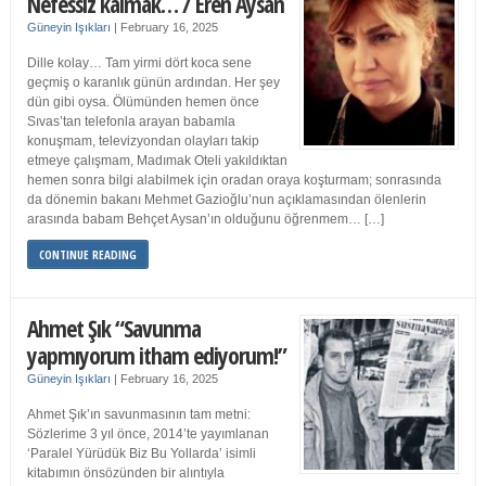
Nefessiz kalmak… / Eren Aysan
Güneyin Işıkları
|
February 16, 2025
Dille kolay… Tam yirmi dört koca sene
geçmiş o karanlık günün ardından. Her şey
dün gibi oysa. Ölümünden hemen önce
Sıvas’tan telefonla arayan babamla
konuşmam, televizyondan olayları takip
etmeye çalışmam, Madımak Oteli yakıldıktan
hemen sonra bilgi alabilmek için oradan oraya koşturmam; sonrasında
da dönemin bakanı Mehmet Gazioğlu’nun açıklamasından ölenlerin
arasında babam Behçet Aysan’ın olduğunu öğrenmem… […]
CONTINUE READING
Ahmet Şık “Savunma
yapmıyorum itham ediyorum!”
Güneyin Işıkları
|
February 16, 2025
Ahmet Şık’ın savunmasının tam metni:
Sözlerime 3 yıl önce, 2014’te yayımlanan
‘Paralel Yürüdük Biz Bu Yollarda’ isimli
kitabımın önsözünden bir alıntıyla