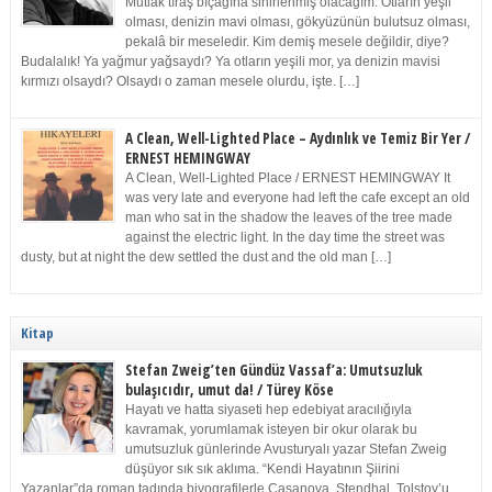
Mutlak tıraş bıçağına sinirlenmiş olacağım. Otların yeşil
olması, denizin mavi olması, gökyüzünün bulutsuz olması,
pekalâ bir meseledir. Kim demiş mesele değildir, diye?
Budalalık! Ya yağmur yağsaydı? Ya otların yeşili mor, ya denizin mavisi
kırmızı olsaydı? Olsaydı o zaman mesele olurdu, işte. […]
A Clean, Well-Lighted Place – Aydınlık ve Temiz Bir Yer /
ERNEST HEMINGWAY
A Clean, Well-Lighted Place / ERNEST HEMINGWAY It
was very late and everyone had left the cafe except an old
man who sat in the shadow the leaves of the tree made
against the electric light. In the day time the street was
dusty, but at night the dew settled the dust and the old man […]
Kitap
Stefan Zweig’ten Gündüz Vassaf’a: Umutsuzluk
bulaşıcıdır, umut da! / Türey Köse
Hayatı ve hatta siyaseti hep edebiyat aracılığıyla
kavramak, yorumlamak isteyen bir okur olarak bu
umutsuzluk günlerinde Avusturyalı yazar Stefan Zweig
düşüyor sık sık aklıma. “Kendi Hayatının Şiirini
Yazanlar”da roman tadında biyografilerle Casanova, Stendhal, Tolstoy’u