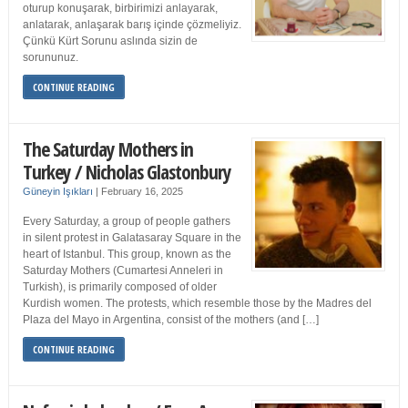
oturup konuşarak, birbirimizi anlayarak,
anlatarak, anlaşarak barış içinde çözmeliyiz.
Çünkü Kürt Sorunu aslında sizin de
sorununuz.
CONTINUE READING
The Saturday Mothers in
Turkey / Nicholas Glastonbury
Güneyin Işıkları
|
February 16, 2025
Every Saturday, a group of people gathers
in silent protest in Galatasaray Square in the
heart of Istanbul. This group, known as the
Saturday Mothers (Cumartesi Anneleri in
Turkish), is primarily composed of older
Kurdish women. The protests, which resemble those by the Madres del
Plaza del Mayo in Argentina, consist of the mothers (and […]
CONTINUE READING