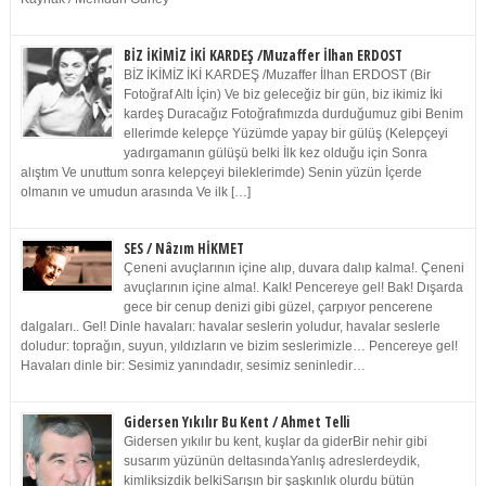
BİZ İKİMİZ İKİ KARDEŞ /Muzaffer İlhan ERDOST
BİZ İKİMİZ İKİ KARDEŞ /Muzaffer İlhan ERDOST (Bir
Fotoğraf Altı İçin) Ve biz geleceğiz bir gün, biz ikimiz İki
kardeş Duracağız Fotoğrafımızda durduğumuz gibi Benim
ellerimde kelepçe Yüzümde yapay bir gülüş (Kelepçeyi
yadırgamanın gülüşü belki İlk kez olduğu için Sonra
alıştım Ve unuttum sonra kelepçeyi bileklerimde) Senin yüzün İçerde
olmanın ve umudun arasında Ve ilk […]
SES / Nâzım HİKMET
Çeneni avuçlarının içine alıp, duvara dalıp kalma!. Çeneni
avuçlarının içine alma!. Kalk! Pencereye gel! Bak! Dışarda
gece bir cenup denizi gibi güzel, çarpıyor pencerene
dalgaları.. Gel! Dinle havaları: havalar seslerin yoludur, havalar seslerle
doludur: toprağın, suyun, yıldızların ve bizim seslerimizle… Pencereye gel!
Havaları dinle bir: Sesimiz yanındadır, sesimiz seninledir…
Gidersen Yıkılır Bu Kent / Ahmet Telli
Gidersen yıkılır bu kent, kuşlar da giderBir nehir gibi
susarım yüzünün deltasındaYanlış adreslerdeydik,
kimliksizdik belkiSarışın bir şaşkınlık olurdu bütün