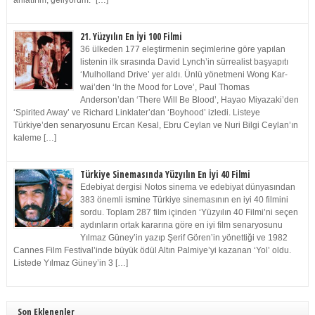
anlatırım, geliyorum.” […]
21. Yüzyılın En İyi 100 Filmi
36 ülkeden 177 eleştirmenin seçimlerine göre yapılan
listenin ilk sırasında David Lynch’in sürrealist başyapıtı
‘Mulholland Drive’ yer aldı. Ünlü yönetmeni Wong Kar-
wai’den ‘In the Mood for Love’, Paul Thomas
Anderson’dan ‘There Will Be Blood’, Hayao Miyazaki’den
‘Spirited Away’ ve Richard Linklater’dan ‘Boyhood’ izledi. Listeye
Türkiye’den senaryosunu Ercan Kesal, Ebru Ceylan ve Nuri Bilgi Ceylan’ın
kaleme […]
Türkiye Sinemasında Yüzyılın En İyi 40 Filmi
Edebiyat dergisi Notos sinema ve edebiyat dünyasından
383 önemli ismine Türkiye sinemasının en iyi 40 filmini
sordu. Toplam 287 film içinden ‘Yüzyılın 40 Filmi’ni seçen
aydınların ortak kararına göre en iyi film senaryosunu
Yılmaz Güney’in yazıp Şerif Gören’in yönettiği ve 1982
Cannes Film Festival’inde büyük ödül Altın Palmiye’yi kazanan ‘Yol’ oldu.
Listede Yılmaz Güney’in 3 […]
Son Eklenenler