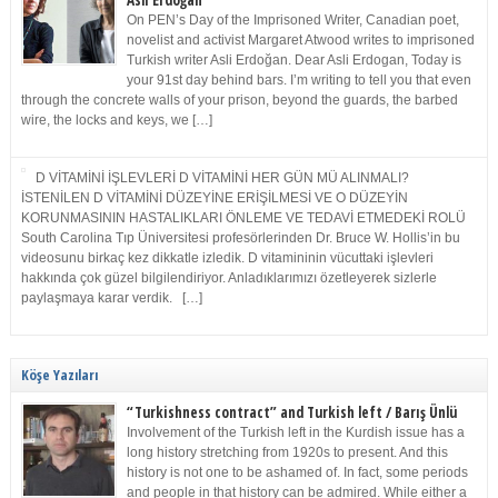
Asli Erdoğan
On PEN’s Day of the Imprisoned Writer, Canadian poet,
novelist and activist Margaret Atwood writes to imprisoned
Turkish writer Asli Erdoğan. Dear Asli Erdogan, Today is
your 91st day behind bars. I’m writing to tell you that even
through the concrete walls of your prison, beyond the guards, the barbed
wire, the locks and keys, we […]
D VİTAMİNİ İŞLEVLERİ D VİTAMİNİ HER GÜN MÜ ALINMALI?
İSTENİLEN D VİTAMİNİ DÜZEYİNE ERİŞİLMESİ VE O DÜZEYİN
KORUNMASININ HASTALIKLARI ÖNLEME VE TEDAVİ ETMEDEKİ ROLÜ
South Carolina Tıp Üniversitesi profesörlerinden Dr. Bruce W. Hollis’in bu
videosunu birkaç kez dikkatle izledik. D vitamininin vücuttaki işlevleri
hakkında çok güzel bilgilendiriyor. Anladıklarımızı özetleyerek sizlerle
paylaşmaya karar verdik. […]
Köşe Yazıları
“Turkishness contract” and Turkish left / Barış Ünlü
Involvement of the Turkish left in the Kurdish issue has a
long history stretching from 1920s to present. And this
history is not one to be ashamed of. In fact, some periods
and people in that history can be admired. While either a