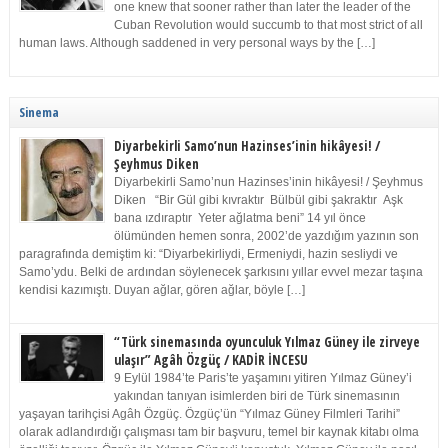
one knew that sooner rather than later the leader of the
Cuban Revolution would succumb to that most strict of all
human laws. Although saddened in very personal ways by the […]
Sinema
Diyarbekirli Samo’nun Hazinses’inin hikâyesi! /
Şeyhmus Diken
Diyarbekirli Samo’nun Hazinses’inin hikâyesi! / Şeyhmus
Diken “Bir Gül gibi kıvraktır Bülbül gibi şakraktır Aşk
bana ızdıraptır Yeter ağlatma beni” 14 yıl önce
ölümünden hemen sonra, 2002’de yazdığım yazının son
paragrafında demiştim ki: “Diyarbekirliydi, Ermeniydi, hazin sesliydi ve
Samo’ydu. Belki de ardından söylenecek şarkısını yıllar evvel mezar taşına
kendisi kazımıştı. Duyan ağlar, gören ağlar, böyle […]
“Türk sinemasında oyunculuk Yılmaz Güney ile zirveye
ulaşır” Agâh Özgüç / KADİR İNCESU
9 Eylül 1984’te Paris’te yaşamını yitiren Yılmaz Güney’i
yakından tanıyan isimlerden biri de Türk sinemasının
yaşayan tarihçisi Agâh Özgüç. Özgüç’ün “Yılmaz Güney Filmleri Tarihi”
olarak adlandırdığı çalışması tam bir başvuru, temel bir kaynak kitabı olma