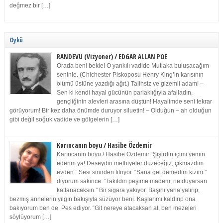
değmez bir […]
Öykü
RANDEVU (Vizyoner) / EDGAR ALLAN POE
Orada beni bekle! O yankılı vadide Mutlaka buluşacağım
seninle. (Chichester Piskoposu Henry King’in karısının
ölümü üstüne yazdığı ağıt.) Talihsiz ve gizemli adam! –
Sen ki kendi hayal gücünün parlaklığıyla afalladın,
gençliğinin alevleri arasına düştün! Hayalimde seni tekrar
görüyorum! Bir kez daha önümde duruyor siluetin! – Olduğun – ah olduğun
gibi değil soğuk vadide ve gölgelerin […]
Karıncanın boyu / Hasibe Özdemir
Karıncanın boyu / Hasibe Özdemir “Şişirdin içimi yemin
ederim ya! Deseydin methiyeler düzeceğiz, çıkmazdım
evden.” Sesi sinirden titriyor. “Sana gel demedim kızım.”
diyorum sakince. “Takıldın peşime madem, ne duyarsan
katlanacaksın.” Bir sigara yakıyor. Başını yana yatırıp,
bezmiş annelerin yılgın bakışıyla süzüyor beni. Kaşlarımı kaldırıp ona
bakıyorum ben de. Pes ediyor. “Git nereye atacaksan at, ben mezeleri
söylüyorum […]