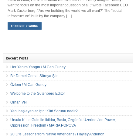
want to focus on the most important question of all,” wrote Facebook CEO
Mark Zuckerberg. “Are we building the world we all want?” The “social
infrastructure” built by the company […]
CONTINUE READING
Recent Posts
Her Yanım Yangın / M Can Guney
Bir Demet Cemal Süreya Şiiri
Özlem / M Can Guney
Welcome to the Gutenberg Editor
Orhan Veli
Yeni başlayanlar için: Kürt Sorunu nedir?
Ursula K. Le Guin ile İktidar, Baskı, Özgürlük Üzerine / on Power,
Oppression, Freedom / MARIA POPOVA
20 Life Lessons from Native Americans / Hayley Anderton