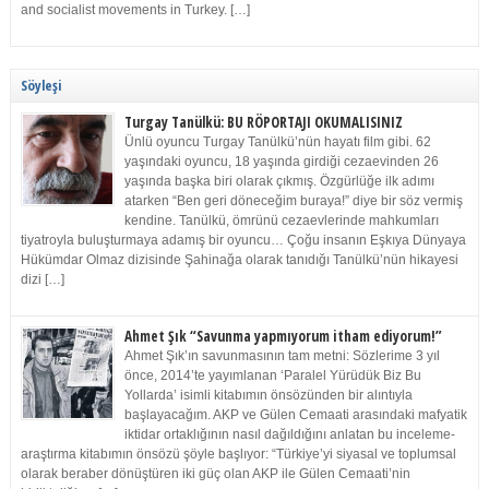
and socialist movements in Turkey. […]
Söyleşi
Turgay Tanülkü: BU RÖPORTAJI OKUMALISINIZ
Ünlü oyuncu Turgay Tanülkü’nün hayatı film gibi. 62
yaşındaki oyuncu, 18 yaşında girdiği cezaevinden 26
yaşında başka biri olarak çıkmış. Özgürlüğe ilk adımı
atarken “Ben geri döneceğim buraya!” diye bir söz vermiş
kendine. Tanülkü, ömrünü cezaevlerinde mahkumları
tiyatroyla buluşturmaya adamış bir oyuncu… Çoğu insanın Eşkıya Dünyaya
Hükümdar Olmaz dizisinde Şahinağa olarak tanıdığı Tanülkü’nün hikayesi
dizi […]
Ahmet Şık “Savunma yapmıyorum itham ediyorum!”
Ahmet Şık’ın savunmasının tam metni: Sözlerime 3 yıl
önce, 2014’te yayımlanan ‘Paralel Yürüdük Biz Bu
Yollarda’ isimli kitabımın önsözünden bir alıntıyla
başlayacağım. AKP ve Gülen Cemaati arasındaki mafyatik
iktidar ortaklığının nasıl dağıldığını anlatan bu inceleme-
araştırma kitabımın önsözü şöyle başlıyor: “Türkiye’yi siyasal ve toplumsal
olarak beraber dönüştüren iki güç olan AKP ile Gülen Cemaati’nin