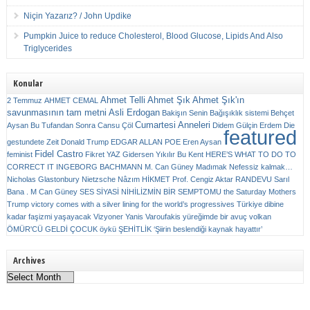
Niçin Yazarız? / John Updike
Pumpkin Juice to reduce Cholesterol, Blood Glucose, Lipids And Also
Triglycerides
Konular
Ahmet Telli
Ahmet Şık
Ahmet Şık'ın
2 Temmuz
AHMET CEMAL
savunmasının tam metni
Asli Erdogan
Bakişın Senin
Bağışıklık sistemi
Behçet
Cumartesi Anneleri
Aysan
Bu Tufandan Sonra
Cansu Çöl
Didem Gülçin Erdem
Die
featured
gestundete Zeit
Donald Trump
EDGAR ALLAN POE
Eren Aysan
Fidel Castro
feminist
Fikret YAZ
Gidersen Yıkılır Bu Kent
HERE’S WHAT TO DO TO
CORRECT IT
INGEBORG BACHMANN
M. Can Güney
Madımak
Nefessiz kalmak…
Nicholas Glastonbury
Nietzsche
Nâzım HİKMET
Prof. Cengiz Aktar
RANDEVU
Sarıl
Bana . M Can Güney
SES
SİYASİ NİHİLİZMİN BİR SEMPTOMU
the Saturday Mothers
Trump victory comes with a silver lining for the world’s progressives
Türkiye dibine
kadar faşizmi yaşayacak
Vizyoner
Yanis Varoufakis
yüreğimde bir avuç volkan
ÖMÜR'CÜ GELDİ ÇOCUK
öykü
ŞEHİTLİK
‘Şiirin beslendiği kaynak hayattır’
Archives
Archives