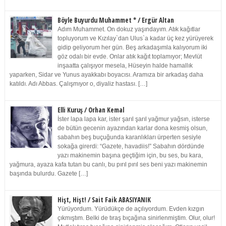
Böyle Buyurdu Muhammet * / Ergür Altan
Adım Muhammet. On dokuz yaşındayım. Atık kağıtlar
topluyorum ve Kızılay`dan Ulus`a kadar üç kez yürüyerek
gidip geliyorum her gün. Beş arkadaşımla kalıyorum iki
göz odalı bir evde. Onlar atık kağıt toplamıyor; Mevlüt
inşaatta çalışıyor mesela, Hüseyin halde hamallık
yaparken, Sidar ve Yunus ayakkabı boyacısı. Aramıza bir arkadaş daha
katıldı. Adı Abbas. Çalışmıyor o, diyaliz hastası. […]
Elli Kuruş / Orhan Kemal
İster lapa lapa kar, ister şarıl şarıl yağmur yağsın, isterse
de bütün gecenin ayazından karlar dona kesmiş olsun,
sabahın beş buçuğunda karanlıkları ürperten sesiyle
sokağa girerdi: “Gazete, havadiis!” Sabahın dördünde
yazı makinemin başına geçtiğim için, bu ses, bu kara,
yağmura, ayaza kafa tutan bu canlı, bu pırıl pırıl ses beni yazı makinemin
başında bulurdu. Gazete […]
Hişt, Hişt! / Sait Faik ABASIYANIK
Yürüyordum. Yürüdükçe de açılıyordum. Evden kızgın
çıkmıştım. Belki de tıraş bıçağına sinirlenmiştim. Olur, olur!