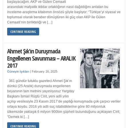
başlayacağım. AKP ve Gülen Cemaati
arasındaki mafyatik iktidar ortaklığının nasıl dağıldığını anlatan bu
inceleme-araştırma kitabımın önsözü şöyle başlıyor: “Türkiye’yi siyasal ve
toplumsal olarak beraber dönüştüren iki güç olan AKP ile Gülen
Cemaati’nin birlikteliği ve […]
CONTINUE READING
Ahmet Şık’ın Duruşmada
Engellenen Savunması – ARALIK
2017
Güneyin Işıkları
|
February 16, 2025
361 gündür tutuklu gazeteci Ahmet Şık’ın
dünkü (25 Aralık) duruşmada engellenen
beyanının tam metnini yayınlıyoruz Yargıtay
Başkanı İsmail Rüştü Cirit, yeni adli yılın
açılışı vesilesiyle 23 Kasım 2017’de yaptığı konuşmada çok çarpıcı veriler
ortaya koydu. 2016 yılı adli suç istatistiklerine göre 80 milyonluk
ülkemizde yaklaşık 6 milyon 900bin şüpheli bulunduğunu açıklayan Cirit;
“Demek ki […]
CONTINUE READING