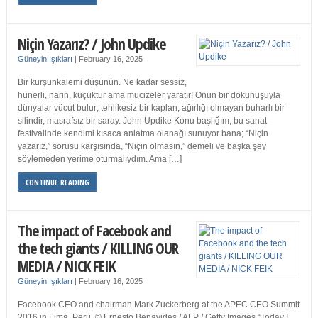
Niçin Yazarız? / John Updike
Güneyin Işıkları
|
February 16, 2025
Bir kurşunkalemi düşünün. Ne kadar sessiz,
hünerli, narin, küçüktür ama mucizeler yaratır! Onun bir dokunuşuyla
dünyalar vücut bulur; tehlikesiz bir kaplan, ağırlığı olmayan buharlı bir
silindir, masrafsız bir saray. John Updike Konu başlığım, bu sanat
festivalinde kendimi kısaca anlatma olanağı sunuyor bana; “Niçin
yazarız,” sorusu karşısında, “Niçin olmasın,” demeli ve başka şey
söylemeden yerime oturmalıydım. Ama […]
CONTINUE READING
The impact of Facebook and
the tech giants / KILLING OUR
MEDIA / NICK FEIK
Güneyin Işıkları
|
February 16, 2025
Facebook CEO and chairman Mark Zuckerberg at the APEC CEO Summit
2016 in Lima, Peru. © Ernesto Benavides / AFP / Getty Images “Today I