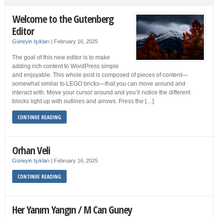
Welcome to the Gutenberg
Editor
Güneyin Işıkları
|
February 16, 2025
The goal of this new editor is to make
adding rich content to WordPress simple
and enjoyable. This whole post is composed of pieces of content—
somewhat similar to LEGO bricks—that you can move around and
interact with. Move your cursor around and you’ll notice the different
blocks light up with outlines and arrows. Press the […]
CONTINUE READING
Orhan Veli
Güneyin Işıkları
|
February 16, 2025
CONTINUE READING
Her Yanım Yangın / M Can Guney