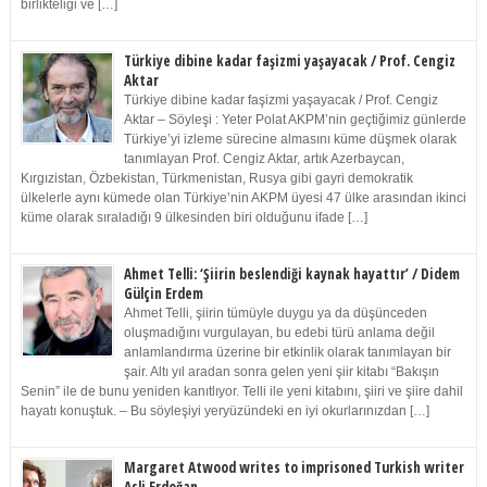
birlikteliği ve […]
Türkiye dibine kadar faşizmi yaşayacak / Prof. Cengiz
Aktar
Türkiye dibine kadar faşizmi yaşayacak / Prof. Cengiz
Aktar – Söyleşi : Yeter Polat AKPM’nin geçtiğimiz günlerde
Türkiye’yi izleme sürecine almasını küme düşmek olarak
tanımlayan Prof. Cengiz Aktar, artık Azerbaycan,
Kırgızistan, Özbekistan, Türkmenistan, Rusya gibi gayri demokratik
ülkelerle aynı kümede olan Türkiye’nin AKPM üyesi 47 ülke arasından ikinci
küme olarak sıraladığı 9 ülkesinden biri olduğunu ifade […]
Ahmet Telli: ‘Şiirin beslendiği kaynak hayattır’ / Didem
Gülçin Erdem
Ahmet Telli, şiirin tümüyle duygu ya da düşünceden
oluşmadığını vurgulayan, bu edebi türü anlama değil
anlamlandırma üzerine bir etkinlik olarak tanımlayan bir
şair. Altı yıl aradan sonra gelen yeni şiir kitabı “Bakışın
Senin” ile de bunu yeniden kanıtlıyor. Telli ile yeni kitabını, şiiri ve şiire dahil
hayatı konuştuk. – Bu söyleşiyi yeryüzündeki en iyi okurlarınızdan […]
Margaret Atwood writes to imprisoned Turkish writer