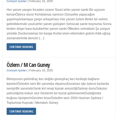
Güneyin Işıkları
|
February 16, 2025
Her yanım yangın İnceden uzanır Sivas’aHer yanım sanki Bir uçurum
kenarıÖylece durur Kımıldamaz sanırsın DünyaNe yapacağını
şaşırmışAnlamaya çalışır anlaşılmazı Her yanım özlem Birikir bir nehrin
getirdiklerinde usulcaHer yanım gülüşleri Sımsıcak sarılır boynuma Sonra
birden düşer kara bulutlarHer yanım sanki Öfkeden sırılsıklam Şu yorgun
yürekte Durdurulamaz bir kavga Kurtul elem ellerinden gülüm Artık uğraş
zamanıdırArtık denizin […]
CONTINUE READING
Özlem / M Can Guney
Güneyin Işıkları
|
February 16, 2025
Bilmiyorum gülümKaç kez doğdu güneşKaç kez kızıllaştı dağların
tepeleriÖzledim seni Bir yanımda okyanusDuramaz işte öylece kıyılarda
sevişirBir yanımdaYanık kül rengi toprak sessizliğiSalınıp dururSokulur
yalnızlığıma kokun olur Gözlerim bir buruk gülümsemeDudağımda
buğusu öpüşlerinGeceler boyuÖzledim seni 2004 Haziran Sydney /
Toplumsal Kaynak / Memduh Güney
CONTINUE READING