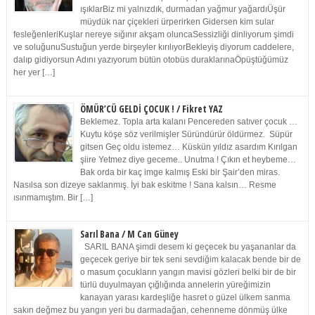
ışıklarBiz mi yalnızdık, durmadan yağmur yağardıÜşür
müydük nar çiçekleri ürperirken Gidersen kim sular
fesleğenleriKuşlar nereye sığınır akşam oluncaSessizliği dinliyorum şimdi
ve soluğunuSustuğun yerde birşeyler kırılıyorBekleyiş diyorum caddelere,
dalıp gidiyorsun Adını yazıyorum bütün otobüs duraklarınaÖpüştüğümüz
her yer […]
ÖMÜR’CÜ GELDİ ÇOCUK ! / Fikret YAZ
Beklemez. Topla arta kalanı Pencereden satıver çocuk …
Kuytu köşe söz verilmişler Süründürür öldürmez. Süpür
gitsen Geç oldu istemez… Küskün yıldız asardım Kırılgan
şiire Yetmez diye geceme.. Unutma ! Çıkın et heybeme…
Bak orda bir kaç imge kalmış Eski bir Şair’den miras.
Nasılsa son dizeye saklanmış. İyi bak eskitme ! Sana kalsın… Resme
ısınmamıştım. Bir […]
Sarıl Bana / M Can Güney
SARIL BANA şimdi desem ki geçecek bu yaşananlar da
geçecek geriye bir tek seni sevdiğim kalacak bende bir de
o masum çocukların yangın mavisi gözleri belki bir de bir
türlü duyulmayan çığlığında annelerin yüreğimizin
kanayan yarası kardeşliğe hasret o güzel ülkem sanma
sakın değmez bu yangın yeri bu darmadağan, cehenneme dönmüş ülke