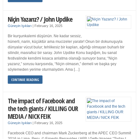
Niçin Yazarız? / John Updike
Güneyin Işıkları
|
February 16, 2025
Bir kurşunkalemi düşünün. Ne kadar sessiz,
hünerli, narin, küçüktür ama mucizeler yaratır! Onun bir dokunuşuyla
dünyalar vücut bulur; tehlikesiz bir kaplan, ağırlığı olmayan buharlı bir
silindir, masrafsız bir saray. John Updike Konu başlığım, bu sanat
festivalinde kendimi kısaca anlatma olanağı sunuyor bana; “Niçin
yazarız,” sorusu karşısında, “Niçin olmasın,” demeli ve başka şey
söylemeden yerime oturmalıydım. Ama […]
CONTINUE READING
The impact of Facebook and
the tech giants / KILLING OUR
MEDIA / NICK FEIK
Güneyin Işıkları
|
February 16, 2025
Facebook CEO and chairman Mark Zuckerberg at the APEC CEO Summit
2016 in Lima, Peru. © Ernesto Benavides / AFP / Getty Images “Today I