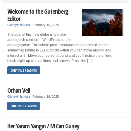
Welcome to the Gutenberg
Editor
Güneyin Işıkları
|
February 16, 2025
The goal of this new editor is to make
adding rich content to WordPress simple
and enjoyable. This whole post is composed of pieces of content—
somewhat similar to LEGO bricks—that you can move around and
interact with. Move your cursor around and you’ll notice the different
blocks light up with outlines and arrows. Press the […]
CONTINUE READING
Orhan Veli
Güneyin Işıkları
|
February 16, 2025
CONTINUE READING
Her Yanım Yangın / M Can Guney