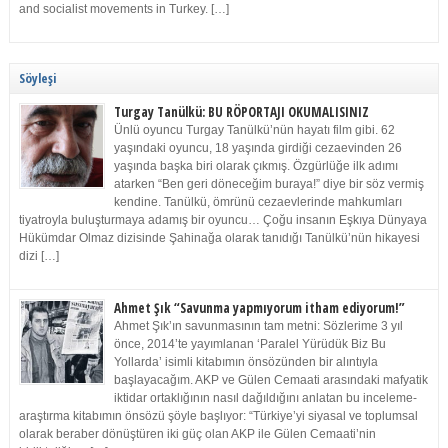
and socialist movements in Turkey. […]
Söyleşi
Turgay Tanülkü: BU RÖPORTAJI OKUMALISINIZ
Ünlü oyuncu Turgay Tanülkü’nün hayatı film gibi. 62
yaşındaki oyuncu, 18 yaşında girdiği cezaevinden 26
yaşında başka biri olarak çıkmış. Özgürlüğe ilk adımı
atarken “Ben geri döneceğim buraya!” diye bir söz vermiş
kendine. Tanülkü, ömrünü cezaevlerinde mahkumları
tiyatroyla buluşturmaya adamış bir oyuncu… Çoğu insanın Eşkıya Dünyaya
Hükümdar Olmaz dizisinde Şahinağa olarak tanıdığı Tanülkü’nün hikayesi
dizi […]
Ahmet Şık “Savunma yapmıyorum itham ediyorum!”
Ahmet Şık’ın savunmasının tam metni: Sözlerime 3 yıl
önce, 2014’te yayımlanan ‘Paralel Yürüdük Biz Bu
Yollarda’ isimli kitabımın önsözünden bir alıntıyla
başlayacağım. AKP ve Gülen Cemaati arasındaki mafyatik
iktidar ortaklığının nasıl dağıldığını anlatan bu inceleme-
araştırma kitabımın önsözü şöyle başlıyor: “Türkiye’yi siyasal ve toplumsal
olarak beraber dönüştüren iki güç olan AKP ile Gülen Cemaati’nin