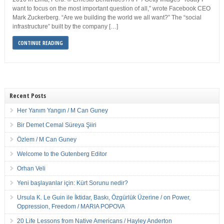
want to focus on the most important question of all,” wrote Facebook CEO
Mark Zuckerberg. “Are we building the world we all want?” The “social
infrastructure” built by the company […]
CONTINUE READING
Recent Posts
Her Yanım Yangın / M Can Guney
Bir Demet Cemal Süreya Şiiri
Özlem / M Can Guney
Welcome to the Gutenberg Editor
Orhan Veli
Yeni başlayanlar için: Kürt Sorunu nedir?
Ursula K. Le Guin ile İktidar, Baskı, Özgürlük Üzerine / on Power,
Oppression, Freedom / MARIA POPOVA
20 Life Lessons from Native Americans / Hayley Anderton