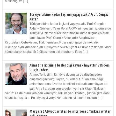
birlikteliği ve […]
Türkiye dibine kadar faşizmi yaşayacak / Prof. Cengiz
Aktar
Türkiye dibine kadar faşizmi yaşayacak / Prof. Cengiz
Aktar – Söyleşi : Yeter Polat AKPM’nin geçtiğimiz günlerde
Türkiye’yi izleme sürecine almasını küme düşmek olarak
tanımlayan Prof. Cengiz Aktar, artık Azerbaycan,
Kırgızistan, Özbekistan, Türkmenistan, Rusya gibi gayri demokratik
ülkelerle aynı kümede olan Türkiye’nin AKPM üyesi 47 ülke arasından ikinci
küme olarak sıraladığı 9 ülkesinden biri olduğunu ifade […]
Ahmet Telli: ‘Şiirin beslendiği kaynak hayattır’ / Didem
Gülçin Erdem
Ahmet Telli, şiirin tümüyle duygu ya da düşünceden
oluşmadığını vurgulayan, bu edebi türü anlama değil
anlamlandırma üzerine bir etkinlik olarak tanımlayan bir
şair. Altı yıl aradan sonra gelen yeni şiir kitabı “Bakışın
Senin” ile de bunu yeniden kanıtlıyor. Telli ile yeni kitabını, şiiri ve şiire dahil
hayatı konuştuk. – Bu söyleşiyi yeryüzündeki en iyi okurlarınızdan […]
Margaret Atwood writes to imprisoned Turkish writer