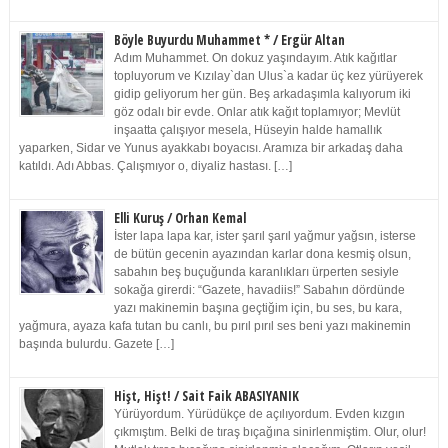
Böyle Buyurdu Muhammet * / Ergür Altan
Adım Muhammet. On dokuz yaşındayım. Atık kağıtlar
topluyorum ve Kızılay`dan Ulus`a kadar üç kez yürüyerek
gidip geliyorum her gün. Beş arkadaşımla kalıyorum iki
göz odalı bir evde. Onlar atık kağıt toplamıyor; Mevlüt
inşaatta çalışıyor mesela, Hüseyin halde hamallık
yaparken, Sidar ve Yunus ayakkabı boyacısı. Aramıza bir arkadaş daha
katıldı. Adı Abbas. Çalışmıyor o, diyaliz hastası. […]
Elli Kuruş / Orhan Kemal
İster lapa lapa kar, ister şarıl şarıl yağmur yağsın, isterse
de bütün gecenin ayazından karlar dona kesmiş olsun,
sabahın beş buçuğunda karanlıkları ürperten sesiyle
sokağa girerdi: “Gazete, havadiis!” Sabahın dördünde
yazı makinemin başına geçtiğim için, bu ses, bu kara,
yağmura, ayaza kafa tutan bu canlı, bu pırıl pırıl ses beni yazı makinemin
başında bulurdu. Gazete […]
Hişt, Hişt! / Sait Faik ABASIYANIK
Yürüyordum. Yürüdükçe de açılıyordum. Evden kızgın
çıkmıştım. Belki de tıraş bıçağına sinirlenmiştim. Olur, olur!