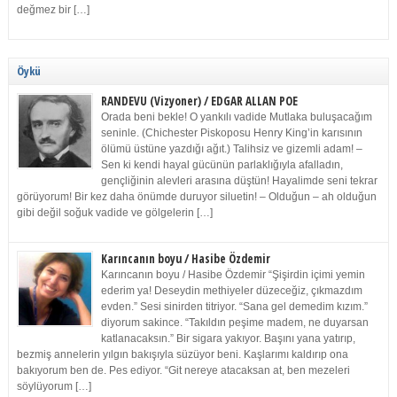
değmez bir […]
Öykü
RANDEVU (Vizyoner) / EDGAR ALLAN POE
Orada beni bekle! O yankılı vadide Mutlaka buluşacağım
seninle. (Chichester Piskoposu Henry King’in karısının
ölümü üstüne yazdığı ağıt.) Talihsiz ve gizemli adam! –
Sen ki kendi hayal gücünün parlaklığıyla afalladın,
gençliğinin alevleri arasına düştün! Hayalimde seni tekrar
görüyorum! Bir kez daha önümde duruyor siluetin! – Olduğun – ah olduğun
gibi değil soğuk vadide ve gölgelerin […]
Karıncanın boyu / Hasibe Özdemir
Karıncanın boyu / Hasibe Özdemir “Şişirdin içimi yemin
ederim ya! Deseydin methiyeler düzeceğiz, çıkmazdım
evden.” Sesi sinirden titriyor. “Sana gel demedim kızım.”
diyorum sakince. “Takıldın peşime madem, ne duyarsan
katlanacaksın.” Bir sigara yakıyor. Başını yana yatırıp,
bezmiş annelerin yılgın bakışıyla süzüyor beni. Kaşlarımı kaldırıp ona
bakıyorum ben de. Pes ediyor. “Git nereye atacaksan at, ben mezeleri
söylüyorum […]