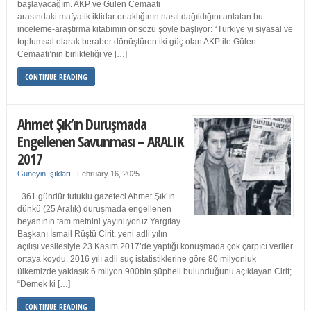
başlayacağım. AKP ve Gülen Cemaati
arasındaki mafyatik iktidar ortaklığının nasıl dağıldığını anlatan bu
inceleme-araştırma kitabımın önsözü şöyle başlıyor: “Türkiye’yi siyasal ve
toplumsal olarak beraber dönüştüren iki güç olan AKP ile Gülen
Cemaati’nin birlikteliği ve […]
CONTINUE READING
Ahmet Şık’ın Duruşmada
Engellenen Savunması – ARALIK
2017
Güneyin Işıkları
|
February 16, 2025
361 gündür tutuklu gazeteci Ahmet Şık’ın
dünkü (25 Aralık) duruşmada engellenen
beyanının tam metnini yayınlıyoruz Yargıtay
Başkanı İsmail Rüştü Cirit, yeni adli yılın
açılışı vesilesiyle 23 Kasım 2017’de yaptığı konuşmada çok çarpıcı veriler
ortaya koydu. 2016 yılı adli suç istatistiklerine göre 80 milyonluk
ülkemizde yaklaşık 6 milyon 900bin şüpheli bulunduğunu açıklayan Cirit;
“Demek ki […]
CONTINUE READING