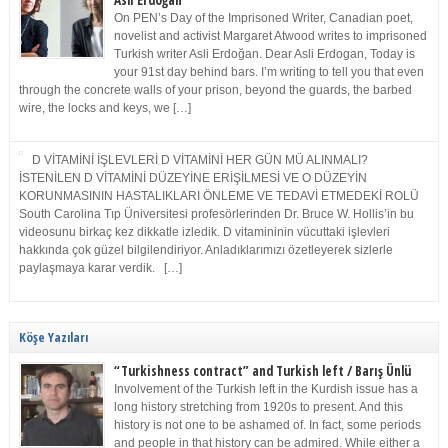
Asli Erdoğan
On PEN’s Day of the Imprisoned Writer, Canadian poet,
novelist and activist Margaret Atwood writes to imprisoned
Turkish writer Asli Erdoğan. Dear Asli Erdogan, Today is
your 91st day behind bars. I’m writing to tell you that even
through the concrete walls of your prison, beyond the guards, the barbed
wire, the locks and keys, we […]
D VİTAMİNİ İŞLEVLERİ D VİTAMİNİ HER GÜN MÜ ALINMALI?
İSTENİLEN D VİTAMİNİ DÜZEYİNE ERİŞİLMESİ VE O DÜZEYİN
KORUNMASININ HASTALIKLARI ÖNLEME VE TEDAVİ ETMEDEKİ ROLÜ
South Carolina Tıp Üniversitesi profesörlerinden Dr. Bruce W. Hollis’in bu
videosunu birkaç kez dikkatle izledik. D vitamininin vücuttaki işlevleri
hakkında çok güzel bilgilendiriyor. Anladıklarımızı özetleyerek sizlerle
paylaşmaya karar verdik. […]
Köşe Yazıları
“Turkishness contract” and Turkish left / Barış Ünlü
Involvement of the Turkish left in the Kurdish issue has a
long history stretching from 1920s to present. And this
history is not one to be ashamed of. In fact, some periods
and people in that history can be admired. While either a