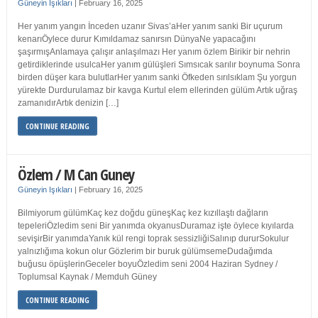
Güneyin Işıkları
|
February 16, 2025
Her yanım yangın İnceden uzanır Sivas’aHer yanım sanki Bir uçurum
kenarıÖylece durur Kımıldamaz sanırsın DünyaNe yapacağını
şaşırmışAnlamaya çalışır anlaşılmazı Her yanım özlem Birikir bir nehrin
getirdiklerinde usulcaHer yanım gülüşleri Sımsıcak sarılır boynuma Sonra
birden düşer kara bulutlarHer yanım sanki Öfkeden sırılsıklam Şu yorgun
yürekte Durdurulamaz bir kavga Kurtul elem ellerinden gülüm Artık uğraş
zamanıdırArtık denizin […]
CONTINUE READING
Özlem / M Can Guney
Güneyin Işıkları
|
February 16, 2025
Bilmiyorum gülümKaç kez doğdu güneşKaç kez kızıllaştı dağların
tepeleriÖzledim seni Bir yanımda okyanusDuramaz işte öylece kıyılarda
sevişirBir yanımdaYanık kül rengi toprak sessizliğiSalınıp dururSokulur
yalnızlığıma kokun olur Gözlerim bir buruk gülümsemeDudağımda
buğusu öpüşlerinGeceler boyuÖzledim seni 2004 Haziran Sydney /
Toplumsal Kaynak / Memduh Güney
CONTINUE READING