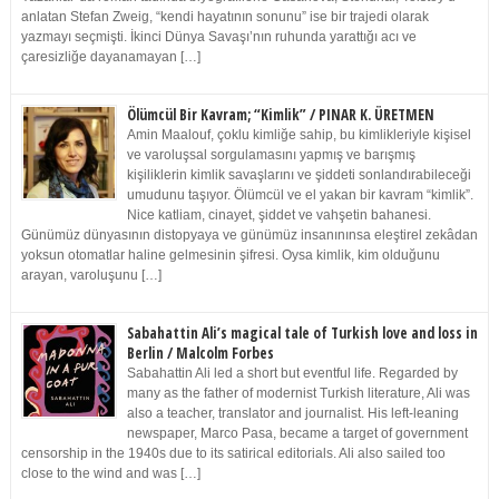
anlatan Stefan Zweig, “kendi hayatının sonunu” ise bir trajedi olarak
yazmayı seçmişti. İkinci Dünya Savaşı’nın ruhunda yarattığı acı ve
çaresizliğe dayanamayan […]
Ölümcül Bir Kavram; “Kimlik” / PINAR K. ÜRETMEN
Amin Maalouf, çoklu kimliğe sahip, bu kimlikleriyle kişisel
ve varoluşsal sorgulamasını yapmış ve barışmış
kişiliklerin kimlik savaşlarını ve şiddeti sonlandırabileceği
umudunu taşıyor. Ölümcül ve el yakan bir kavram “kimlik”.
Nice katliam, cinayet, şiddet ve vahşetin bahanesi.
Günümüz dünyasının distopyaya ve günümüz insanınınsa eleştirel zekâdan
yoksun otomatlar haline gelmesinin şifresi. Oysa kimlik, kim olduğunu
arayan, varoluşunu […]
Sabahattin Ali’s magical tale of Turkish love and loss in
Berlin / Malcolm Forbes
Sabahattin Ali led a short but eventful life. Regarded by
many as the father of modernist Turkish literature, Ali was
also a teacher, translator and journalist. His left-leaning
newspaper, Marco Pasa, became a target of government
censorship in the 1940s due to its satirical editorials. Ali also sailed too
close to the wind and was […]