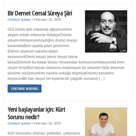
Bir Demet Cemal Süreya Şiiri
Güneyin Işıkları
|
February 16, 2025
GÜLGülün tam ortasında ağlıyorumHer
akşam sokak ortasında öldükçeÖnümü
arkamı bilmiyorumAzaldığını duyup duyup
karanlıktaBeni ayakta tutan gözlerinin
Ellerini alıyorum sabaha kadar
seviyorumEllerin beyaz tekrar beyaz tekrar
beyazEllerinin bu kadar beyaz olmasından korkuyorumİstasyonda tiren
oluyor birazBen bazan istasyonu bulamayan bir adamım Gülü alıyorum
yüzüme sürüyorumHer nasılsa sokağa düşmüşKolumu kanadımı
kırıyorumBir kan oluyor bir kıyamet bir çalgıVe zurnanın […]
CONTINUE READING
Yeni başlayanlar için: Kürt
Sorunu nedir?
Güneyin Işıkları
|
February 16, 2025
Kürt Sorununu silahsız, şiddetsiz, çatışmasız