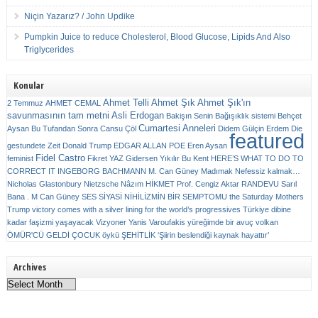
Niçin Yazarız? / John Updike
Pumpkin Juice to reduce Cholesterol, Blood Glucose, Lipids And Also
Triglycerides
Konular
Ahmet Telli
Ahmet Şık
Ahmet Şık'ın
2 Temmuz
AHMET CEMAL
savunmasının tam metni
Asli Erdogan
Bakişın Senin
Bağışıklık sistemi
Behçet
Cumartesi Anneleri
Aysan
Bu Tufandan Sonra
Cansu Çöl
Didem Gülçin Erdem
Die
featured
gestundete Zeit
Donald Trump
EDGAR ALLAN POE
Eren Aysan
Fidel Castro
feminist
Fikret YAZ
Gidersen Yıkılır Bu Kent
HERE’S WHAT TO DO TO
CORRECT IT
INGEBORG BACHMANN
M. Can Güney
Madımak
Nefessiz kalmak…
Nicholas Glastonbury
Nietzsche
Nâzım HİKMET
Prof. Cengiz Aktar
RANDEVU
Sarıl
Bana . M Can Güney
SES
SİYASİ NİHİLİZMİN BİR SEMPTOMU
the Saturday Mothers
Trump victory comes with a silver lining for the world’s progressives
Türkiye dibine
kadar faşizmi yaşayacak
Vizyoner
Yanis Varoufakis
yüreğimde bir avuç volkan
ÖMÜR'CÜ GELDİ ÇOCUK
öykü
ŞEHİTLİK
‘Şiirin beslendiği kaynak hayattır’
Archives
Archives