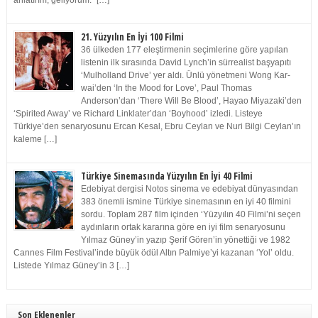
anlatırım, geliyorum.” […]
21. Yüzyılın En İyi 100 Filmi
36 ülkeden 177 eleştirmenin seçimlerine göre yapılan
listenin ilk sırasında David Lynch’in sürrealist başyapıtı
‘Mulholland Drive’ yer aldı. Ünlü yönetmeni Wong Kar-
wai’den ‘In the Mood for Love’, Paul Thomas
Anderson’dan ‘There Will Be Blood’, Hayao Miyazaki’den
‘Spirited Away’ ve Richard Linklater’dan ‘Boyhood’ izledi. Listeye
Türkiye’den senaryosunu Ercan Kesal, Ebru Ceylan ve Nuri Bilgi Ceylan’ın
kaleme […]
Türkiye Sinemasında Yüzyılın En İyi 40 Filmi
Edebiyat dergisi Notos sinema ve edebiyat dünyasından
383 önemli ismine Türkiye sinemasının en iyi 40 filmini
sordu. Toplam 287 film içinden ‘Yüzyılın 40 Filmi’ni seçen
aydınların ortak kararına göre en iyi film senaryosunu
Yılmaz Güney’in yazıp Şerif Gören’in yönettiği ve 1982
Cannes Film Festival’inde büyük ödül Altın Palmiye’yi kazanan ‘Yol’ oldu.
Listede Yılmaz Güney’in 3 […]
Son Eklenenler