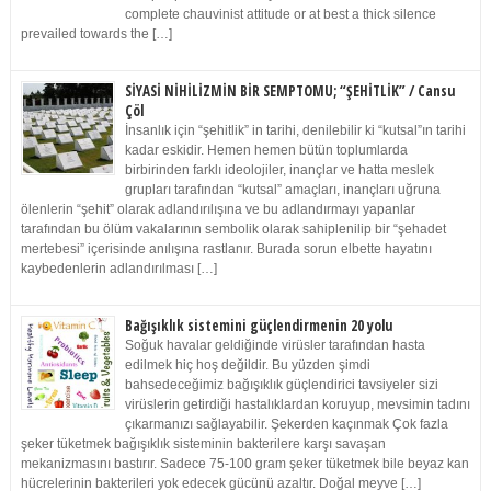
complete chauvinist attitude or at best a thick silence
prevailed towards the […]
SİYASİ NİHİLİZMİN BİR SEMPTOMU; “ŞEHİTLİK” / Cansu
Çöl
İnsanlık için “şehitlik” in tarihi, denilebilir ki “kutsal”ın tarihi
kadar eskidir. Hemen hemen bütün toplumlarda
birbirinden farklı ideolojiler, inançlar ve hatta meslek
grupları tarafından “kutsal” amaçları, inançları uğruna
ölenlerin “şehit” olarak adlandırılışına ve bu adlandırmayı yapanlar
tarafından bu ölüm vakalarının sembolik olarak sahiplenilip bir “şehadet
mertebesi” içerisinde anılışına rastlanır. Burada sorun elbette hayatını
kaybedenlerin adlandırılması […]
Bağışıklık sistemini güçlendirmenin 20 yolu
Soğuk havalar geldiğinde virüsler tarafından hasta
edilmek hiç hoş değildir. Bu yüzden şimdi
bahsedeceğimiz bağışıklık güçlendirici tavsiyeler sizi
virüslerin getirdiği hastalıklardan koruyup, mevsimin tadını
çıkarmanızı sağlayabilir. Şekerden kaçınmak Çok fazla
şeker tüketmek bağışıklık sisteminin bakterilere karşı savaşan
mekanizmasını bastırır. Sadece 75-100 gram şeker tüketmek bile beyaz kan
hücrelerinin bakterileri yok edecek gücünü azaltır. Doğal meyve […]