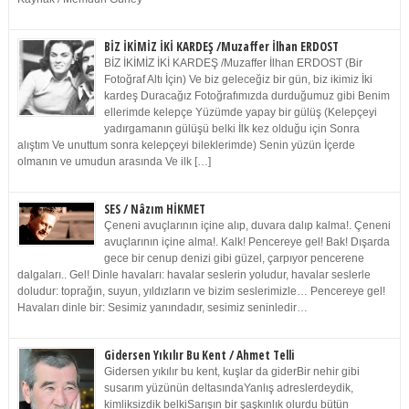
BİZ İKİMİZ İKİ KARDEŞ /Muzaffer İlhan ERDOST
BİZ İKİMİZ İKİ KARDEŞ /Muzaffer İlhan ERDOST (Bir
Fotoğraf Altı İçin) Ve biz geleceğiz bir gün, biz ikimiz İki
kardeş Duracağız Fotoğrafımızda durduğumuz gibi Benim
ellerimde kelepçe Yüzümde yapay bir gülüş (Kelepçeyi
yadırgamanın gülüşü belki İlk kez olduğu için Sonra
alıştım Ve unuttum sonra kelepçeyi bileklerimde) Senin yüzün İçerde
olmanın ve umudun arasında Ve ilk […]
SES / Nâzım HİKMET
Çeneni avuçlarının içine alıp, duvara dalıp kalma!. Çeneni
avuçlarının içine alma!. Kalk! Pencereye gel! Bak! Dışarda
gece bir cenup denizi gibi güzel, çarpıyor pencerene
dalgaları.. Gel! Dinle havaları: havalar seslerin yoludur, havalar seslerle
doludur: toprağın, suyun, yıldızların ve bizim seslerimizle… Pencereye gel!
Havaları dinle bir: Sesimiz yanındadır, sesimiz seninledir…
Gidersen Yıkılır Bu Kent / Ahmet Telli
Gidersen yıkılır bu kent, kuşlar da giderBir nehir gibi
susarım yüzünün deltasındaYanlış adreslerdeydik,
kimliksizdik belkiSarışın bir şaşkınlık olurdu bütün