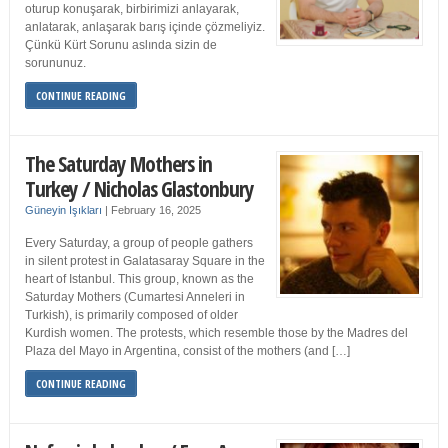
oturup konuşarak, birbirimizi anlayarak,
anlatarak, anlaşarak barış içinde çözmeliyiz.
Çünkü Kürt Sorunu aslında sizin de
sorununuz.
CONTINUE READING
The Saturday Mothers in
Turkey / Nicholas Glastonbury
Güneyin Işıkları
|
February 16, 2025
Every Saturday, a group of people gathers
in silent protest in Galatasaray Square in the
heart of Istanbul. This group, known as the
Saturday Mothers (Cumartesi Anneleri in
Turkish), is primarily composed of older
Kurdish women. The protests, which resemble those by the Madres del
Plaza del Mayo in Argentina, consist of the mothers (and […]
CONTINUE READING