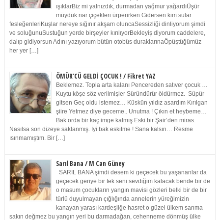
ışıklarBiz mi yalnızdık, durmadan yağmur yağardıÜşür
müydük nar çiçekleri ürperirken Gidersen kim sular
fesleğenleriKuşlar nereye sığınır akşam oluncaSessizliği dinliyorum şimdi
ve soluğunuSustuğun yerde birşeyler kırılıyorBekleyiş diyorum caddelere,
dalıp gidiyorsun Adını yazıyorum bütün otobüs duraklarınaÖpüştüğümüz
her yer […]
ÖMÜR’CÜ GELDİ ÇOCUK ! / Fikret YAZ
Beklemez. Topla arta kalanı Pencereden satıver çocuk …
Kuytu köşe söz verilmişler Süründürür öldürmez. Süpür
gitsen Geç oldu istemez… Küskün yıldız asardım Kırılgan
şiire Yetmez diye geceme.. Unutma ! Çıkın et heybeme…
Bak orda bir kaç imge kalmış Eski bir Şair’den miras.
Nasılsa son dizeye saklanmış. İyi bak eskitme ! Sana kalsın… Resme
ısınmamıştım. Bir […]
Sarıl Bana / M Can Güney
SARIL BANA şimdi desem ki geçecek bu yaşananlar da
geçecek geriye bir tek seni sevdiğim kalacak bende bir de
o masum çocukların yangın mavisi gözleri belki bir de bir
türlü duyulmayan çığlığında annelerin yüreğimizin
kanayan yarası kardeşliğe hasret o güzel ülkem sanma
sakın değmez bu yangın yeri bu darmadağan, cehenneme dönmüş ülke