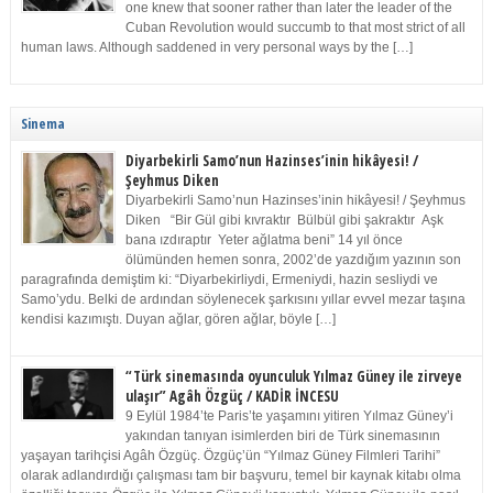
one knew that sooner rather than later the leader of the
Cuban Revolution would succumb to that most strict of all
human laws. Although saddened in very personal ways by the […]
Sinema
Diyarbekirli Samo’nun Hazinses’inin hikâyesi! /
Şeyhmus Diken
Diyarbekirli Samo’nun Hazinses’inin hikâyesi! / Şeyhmus
Diken “Bir Gül gibi kıvraktır Bülbül gibi şakraktır Aşk
bana ızdıraptır Yeter ağlatma beni” 14 yıl önce
ölümünden hemen sonra, 2002’de yazdığım yazının son
paragrafında demiştim ki: “Diyarbekirliydi, Ermeniydi, hazin sesliydi ve
Samo’ydu. Belki de ardından söylenecek şarkısını yıllar evvel mezar taşına
kendisi kazımıştı. Duyan ağlar, gören ağlar, böyle […]
“Türk sinemasında oyunculuk Yılmaz Güney ile zirveye
ulaşır” Agâh Özgüç / KADİR İNCESU
9 Eylül 1984’te Paris’te yaşamını yitiren Yılmaz Güney’i
yakından tanıyan isimlerden biri de Türk sinemasının
yaşayan tarihçisi Agâh Özgüç. Özgüç’ün “Yılmaz Güney Filmleri Tarihi”
olarak adlandırdığı çalışması tam bir başvuru, temel bir kaynak kitabı olma