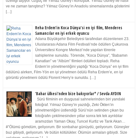
özelliği taşıyor. Özgüç ile Yılmaz Güney’i konuştuk. Yılmaz Güney ile nasıl
ve ne zaman tanıştınız? Yılmaz Güney’in Anadolu sinemalarında gösterimi
[…]
Reha Erdem’in Koca Dünya’si en iyi film, Menderes
Samancılar en iyi erkek oyuncu
Adana Büyükşehir Belediyesi tarafından düzenlenen 23.
Uluslararası Adana Film Festivali’nde ödüllen Çukurova
Üniversitesi Kongre Merkezi’nde yapılan törenle
sahiplerine sunuldu. Törende, “Koca Dünya”, “Babamın
Kanatları” ve “Albüm” filmleri ödülleri topladı. Reha
Erdem’in yönetmenliğini yaptığı “Koca Dünya” en iyi film
ödülünü alırken, Film-Yön en iyi yönetmen ödülü Reha Erdem’e, en iyi
görüntü yönetmeni ödülü Florent Herry’e sunuldu. […]
‘Bahar ülkesi’nden bize bakıyorlar* / Sevda AYDIN
Sürü filminin en duygusal sahnelerinden biri yandaki
fotoğraf. Yılmaz Güney’in yazdığı, Zeki Ökten’in
yönetmenliğini üstlendiği Sürü’nün setinden çıkan bu
fotoğrafın çekilmesinden yıllar sonra tek tek ayrıldılar
aramızdan Yaman Okay, Tuncel Kurtiz ve Tarık Akan…
#”Ölümü gömdüm, geliyorum. Bir sonbahar günüydü, geliyorum. Güneşler
buz gibiydi, geliyorum. Ve bütün kötülükler. Ölümün armaları gibiydi. Size