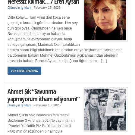
Nefessiz kalmak… / Eren Aysan
Güneyin Işıkları
|
February 16, 2025
Dille kolay… Tam yirmi dört koca sene
geçmiş o karanlık günün ardından. Her şey
dün gibi oysa. Ölümünden hemen önce
Sıvas’tan telefonla arayan babamla
konuşmam, televizyondan olayları takip
etmeye çalışmam, Madımak Oteli yakıldıktan
hemen sonra bilgi alabilmek için oradan oraya koşturmam; sonrasında
da dönemin bakanı Mehmet Gazioğlu’nun açıklamasından ölenlerin
arasında babam Behçet Aysan’ın olduğunu öğrenmem… […]
CONTINUE READING
Ahmet Şık “Savunma
yapmıyorum itham ediyorum!”
Güneyin Işıkları
|
February 16, 2025
Ahmet Şık’ın savunmasının tam metni:
Sözlerime 3 yıl önce, 2014’te yayımlanan
‘Paralel Yürüdük Biz Bu Yollarda’ isimli
kitabımın önsözünden bir alıntıyla