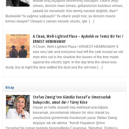
Mutlak tıraş bıçağına sinirlenmiş olacağım. Otların yeşil
olması, denizin mavi olması, gökyüzünün bulutsuz olması,
pekalâ bir meseledir. Kim demiş mesele değildir, diye?
Budalalık! Ya yağmur yağsaydı? Ya otların yeşili mor, ya denizin mavisi
kırmızı olsaydı? Olsaydı o zaman mesele olurdu, işte. […]
A Clean, Well-Lighted Place – Aydınlık ve Temiz Bir Yer /
ERNEST HEMINGWAY
A Clean, Well-Lighted Place / ERNEST HEMINGWAY It
was very late and everyone had left the cafe except an old
man who sat in the shadow the leaves of the tree made
against the electric light. In the day time the street was
dusty, but at night the dew settled the dust and the old man […]
Kitap
Stefan Zweig’ten Gündüz Vassaf’a: Umutsuzluk
bulaşıcıdır, umut da! / Türey Köse
Hayatı ve hatta siyaseti hep edebiyat aracılığıyla
kavramak, yorumlamak isteyen bir okur olarak bu
umutsuzluk günlerinde Avusturyalı yazar Stefan Zweig
düşüyor sık sık aklıma. “Kendi Hayatının Şiirini
Yazanlar”da roman tadında biyografilerle Casanova, Stendhal, Tolstoy’u