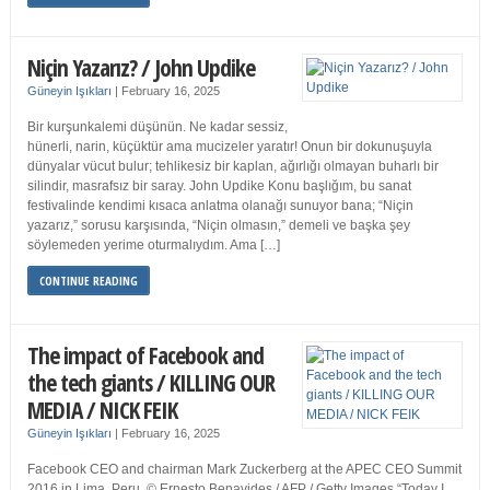
Niçin Yazarız? / John Updike
Güneyin Işıkları
|
February 16, 2025
Bir kurşunkalemi düşünün. Ne kadar sessiz,
hünerli, narin, küçüktür ama mucizeler yaratır! Onun bir dokunuşuyla
dünyalar vücut bulur; tehlikesiz bir kaplan, ağırlığı olmayan buharlı bir
silindir, masrafsız bir saray. John Updike Konu başlığım, bu sanat
festivalinde kendimi kısaca anlatma olanağı sunuyor bana; “Niçin
yazarız,” sorusu karşısında, “Niçin olmasın,” demeli ve başka şey
söylemeden yerime oturmalıydım. Ama […]
CONTINUE READING
The impact of Facebook and
the tech giants / KILLING OUR
MEDIA / NICK FEIK
Güneyin Işıkları
|
February 16, 2025
Facebook CEO and chairman Mark Zuckerberg at the APEC CEO Summit
2016 in Lima, Peru. © Ernesto Benavides / AFP / Getty Images “Today I