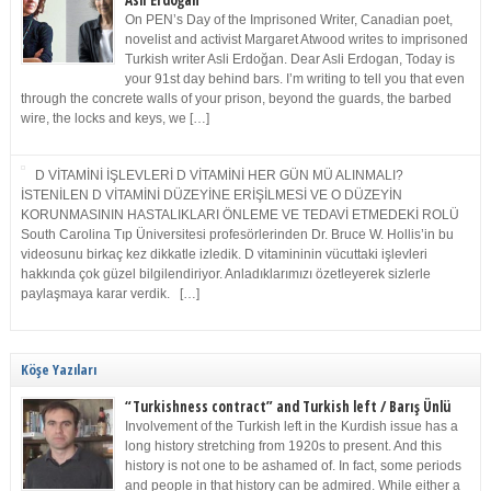
Asli Erdoğan
On PEN’s Day of the Imprisoned Writer, Canadian poet,
novelist and activist Margaret Atwood writes to imprisoned
Turkish writer Asli Erdoğan. Dear Asli Erdogan, Today is
your 91st day behind bars. I’m writing to tell you that even
through the concrete walls of your prison, beyond the guards, the barbed
wire, the locks and keys, we […]
D VİTAMİNİ İŞLEVLERİ D VİTAMİNİ HER GÜN MÜ ALINMALI?
İSTENİLEN D VİTAMİNİ DÜZEYİNE ERİŞİLMESİ VE O DÜZEYİN
KORUNMASININ HASTALIKLARI ÖNLEME VE TEDAVİ ETMEDEKİ ROLÜ
South Carolina Tıp Üniversitesi profesörlerinden Dr. Bruce W. Hollis’in bu
videosunu birkaç kez dikkatle izledik. D vitamininin vücuttaki işlevleri
hakkında çok güzel bilgilendiriyor. Anladıklarımızı özetleyerek sizlerle
paylaşmaya karar verdik. […]
Köşe Yazıları
“Turkishness contract” and Turkish left / Barış Ünlü
Involvement of the Turkish left in the Kurdish issue has a
long history stretching from 1920s to present. And this
history is not one to be ashamed of. In fact, some periods
and people in that history can be admired. While either a