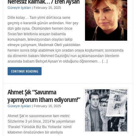
Nefessiz kalmak… / Eren Aysan
Güneyin Işıkları
|
February 16, 2025
Dille kolay… Tam yirmi dört koca sene
geçmiş o karanlık günün ardından. Her şey
dün gibi oysa. Ölümünden hemen önce
Sıvas’tan telefonla arayan babamla
konuşmam, televizyondan olayları takip
etmeye çalışmam, Madımak Oteli yakıldıktan
hemen sonra bilgi alabilmek için oradan oraya koşturmam; sonrasında
da dönemin bakanı Mehmet Gazioğlu’nun açıklamasından ölenlerin
arasında babam Behçet Aysan’ın olduğunu öğrenmem… […]
CONTINUE READING
Ahmet Şık “Savunma
yapmıyorum itham ediyorum!”
Güneyin Işıkları
|
February 16, 2025
Ahmet Şık’ın savunmasının tam metni:
Sözlerime 3 yıl önce, 2014’te yayımlanan
‘Paralel Yürüdük Biz Bu Yollarda’ isimli
kitabımın önsözünden bir alıntıyla