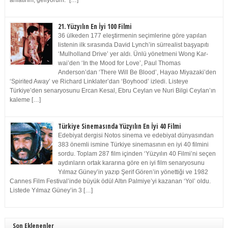
anlatırım, geliyorum.” […]
21. Yüzyılın En İyi 100 Filmi
36 ülkeden 177 eleştirmenin seçimlerine göre yapılan
listenin ilk sırasında David Lynch’in sürrealist başyapıtı
‘Mulholland Drive’ yer aldı. Ünlü yönetmeni Wong Kar-
wai’den ‘In the Mood for Love’, Paul Thomas
Anderson’dan ‘There Will Be Blood’, Hayao Miyazaki’den
‘Spirited Away’ ve Richard Linklater’dan ‘Boyhood’ izledi. Listeye
Türkiye’den senaryosunu Ercan Kesal, Ebru Ceylan ve Nuri Bilgi Ceylan’ın
kaleme […]
Türkiye Sinemasında Yüzyılın En İyi 40 Filmi
Edebiyat dergisi Notos sinema ve edebiyat dünyasından
383 önemli ismine Türkiye sinemasının en iyi 40 filmini
sordu. Toplam 287 film içinden ‘Yüzyılın 40 Filmi’ni seçen
aydınların ortak kararına göre en iyi film senaryosunu
Yılmaz Güney’in yazıp Şerif Gören’in yönettiği ve 1982
Cannes Film Festival’inde büyük ödül Altın Palmiye’yi kazanan ‘Yol’ oldu.
Listede Yılmaz Güney’in 3 […]
Son Eklenenler