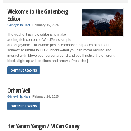
Welcome to the Gutenberg
Editor
Güneyin Işıkları
|
February 16, 2025
The goal of this new editor is to make
adding rich content to WordPress simple
and enjoyable. This whole post is composed of pieces of content—
somewhat similar to LEGO bricks—that you can move around and
interact with. Move your cursor around and you’ll notice the different
blocks light up with outlines and arrows. Press the […]
CONTINUE READING
Orhan Veli
Güneyin Işıkları
|
February 16, 2025
CONTINUE READING
Her Yanım Yangın / M Can Guney