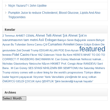
Niçin Yazarız? / John Updike
Pumpkin Juice to reduce Cholesterol, Blood Glucose, Lipids And Also
Triglycerides
Konular
Ahmet Telli
Ahmet Şık
Ahmet Şık'ın
2 Temmuz
AHMET CEMAL
savunmasının tam metni
Asli Erdogan
Bakişın Senin
Bağışıklık sistemi
Behçet
Cumartesi Anneleri
Aysan
Bu Tufandan Sonra
Cansu Çöl
Didem Gülçin Erdem
Die
featured
gestundete Zeit
Donald Trump
EDGAR ALLAN POE
Eren Aysan
Fidel Castro
feminist
Fikret YAZ
Gidersen Yıkılır Bu Kent
HERE’S WHAT TO DO TO
CORRECT IT
INGEBORG BACHMANN
M. Can Güney
Madımak
Nefessiz kalmak…
Nicholas Glastonbury
Nietzsche
Nâzım HİKMET
Prof. Cengiz Aktar
RANDEVU
Sarıl
Bana . M Can Güney
SES
SİYASİ NİHİLİZMİN BİR SEMPTOMU
the Saturday Mothers
Trump victory comes with a silver lining for the world’s progressives
Türkiye dibine
kadar faşizmi yaşayacak
Vizyoner
Yanis Varoufakis
yüreğimde bir avuç volkan
ÖMÜR'CÜ GELDİ ÇOCUK
öykü
ŞEHİTLİK
‘Şiirin beslendiği kaynak hayattır’
Archives
Archives