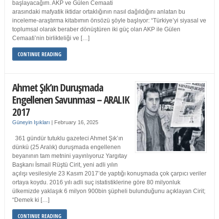
başlayacağım. AKP ve Gülen Cemaati
arasındaki mafyatik iktidar ortaklığının nasıl dağıldığını anlatan bu
inceleme-araştırma kitabımın önsözü şöyle başlıyor: “Türkiye’yi siyasal ve
toplumsal olarak beraber dönüştüren iki güç olan AKP ile Gülen
Cemaati’nin birlikteliği ve […]
CONTINUE READING
Ahmet Şık’ın Duruşmada
Engellenen Savunması – ARALIK
2017
Güneyin Işıkları
|
February 16, 2025
361 gündür tutuklu gazeteci Ahmet Şık’ın
dünkü (25 Aralık) duruşmada engellenen
beyanının tam metnini yayınlıyoruz Yargıtay
Başkanı İsmail Rüştü Cirit, yeni adli yılın
açılışı vesilesiyle 23 Kasım 2017’de yaptığı konuşmada çok çarpıcı veriler
ortaya koydu. 2016 yılı adli suç istatistiklerine göre 80 milyonluk
ülkemizde yaklaşık 6 milyon 900bin şüpheli bulunduğunu açıklayan Cirit;
“Demek ki […]
CONTINUE READING