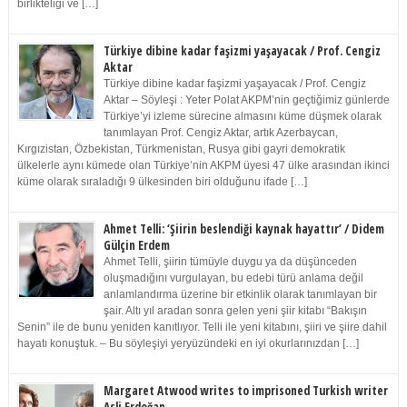
birlikteliği ve […]
Türkiye dibine kadar faşizmi yaşayacak / Prof. Cengiz
Aktar
Türkiye dibine kadar faşizmi yaşayacak / Prof. Cengiz
Aktar – Söyleşi : Yeter Polat AKPM’nin geçtiğimiz günlerde
Türkiye’yi izleme sürecine almasını küme düşmek olarak
tanımlayan Prof. Cengiz Aktar, artık Azerbaycan,
Kırgızistan, Özbekistan, Türkmenistan, Rusya gibi gayri demokratik
ülkelerle aynı kümede olan Türkiye’nin AKPM üyesi 47 ülke arasından ikinci
küme olarak sıraladığı 9 ülkesinden biri olduğunu ifade […]
Ahmet Telli: ‘Şiirin beslendiği kaynak hayattır’ / Didem
Gülçin Erdem
Ahmet Telli, şiirin tümüyle duygu ya da düşünceden
oluşmadığını vurgulayan, bu edebi türü anlama değil
anlamlandırma üzerine bir etkinlik olarak tanımlayan bir
şair. Altı yıl aradan sonra gelen yeni şiir kitabı “Bakışın
Senin” ile de bunu yeniden kanıtlıyor. Telli ile yeni kitabını, şiiri ve şiire dahil
hayatı konuştuk. – Bu söyleşiyi yeryüzündeki en iyi okurlarınızdan […]
Margaret Atwood writes to imprisoned Turkish writer