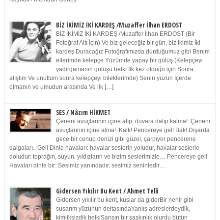
BİZ İKİMİZ İKİ KARDEŞ /Muzaffer İlhan ERDOST
BİZ İKİMİZ İKİ KARDEŞ /Muzaffer İlhan ERDOST (Bir
Fotoğraf Altı İçin) Ve biz geleceğiz bir gün, biz ikimiz İki
kardeş Duracağız Fotoğrafımızda durduğumuz gibi Benim
ellerimde kelepçe Yüzümde yapay bir gülüş (Kelepçeyi
yadırgamanın gülüşü belki İlk kez olduğu için Sonra
alıştım Ve unuttum sonra kelepçeyi bileklerimde) Senin yüzün İçerde
olmanın ve umudun arasında Ve ilk […]
SES / Nâzım HİKMET
Çeneni avuçlarının içine alıp, duvara dalıp kalma!. Çeneni
avuçlarının içine alma!. Kalk! Pencereye gel! Bak! Dışarda
gece bir cenup denizi gibi güzel, çarpıyor pencerene
dalgaları.. Gel! Dinle havaları: havalar seslerin yoludur, havalar seslerle
doludur: toprağın, suyun, yıldızların ve bizim seslerimizle… Pencereye gel!
Havaları dinle bir: Sesimiz yanındadır, sesimiz seninledir…
Gidersen Yıkılır Bu Kent / Ahmet Telli
Gidersen yıkılır bu kent, kuşlar da giderBir nehir gibi
susarım yüzünün deltasındaYanlış adreslerdeydik,
kimliksizdik belkiSarışın bir şaşkınlık olurdu bütün