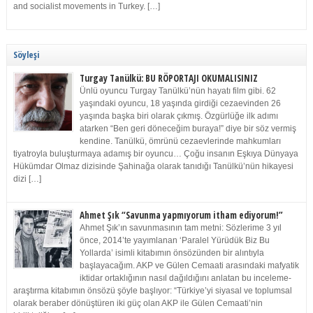
and socialist movements in Turkey. […]
Söyleşi
Turgay Tanülkü: BU RÖPORTAJI OKUMALISINIZ
Ünlü oyuncu Turgay Tanülkü’nün hayatı film gibi. 62
yaşındaki oyuncu, 18 yaşında girdiği cezaevinden 26
yaşında başka biri olarak çıkmış. Özgürlüğe ilk adımı
atarken “Ben geri döneceğim buraya!” diye bir söz vermiş
kendine. Tanülkü, ömrünü cezaevlerinde mahkumları
tiyatroyla buluşturmaya adamış bir oyuncu… Çoğu insanın Eşkıya Dünyaya
Hükümdar Olmaz dizisinde Şahinağa olarak tanıdığı Tanülkü’nün hikayesi
dizi […]
Ahmet Şık “Savunma yapmıyorum itham ediyorum!”
Ahmet Şık’ın savunmasının tam metni: Sözlerime 3 yıl
önce, 2014’te yayımlanan ‘Paralel Yürüdük Biz Bu
Yollarda’ isimli kitabımın önsözünden bir alıntıyla
başlayacağım. AKP ve Gülen Cemaati arasındaki mafyatik
iktidar ortaklığının nasıl dağıldığını anlatan bu inceleme-
araştırma kitabımın önsözü şöyle başlıyor: “Türkiye’yi siyasal ve toplumsal
olarak beraber dönüştüren iki güç olan AKP ile Gülen Cemaati’nin