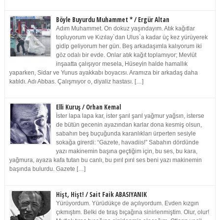
Böyle Buyurdu Muhammet * / Ergür Altan
Adım Muhammet. On dokuz yaşındayım. Atık kağıtlar
topluyorum ve Kızılay`dan Ulus`a kadar üç kez yürüyerek
gidip geliyorum her gün. Beş arkadaşımla kalıyorum iki
göz odalı bir evde. Onlar atık kağıt toplamıyor; Mevlüt
inşaatta çalışıyor mesela, Hüseyin halde hamallık
yaparken, Sidar ve Yunus ayakkabı boyacısı. Aramıza bir arkadaş daha
katıldı. Adı Abbas. Çalışmıyor o, diyaliz hastası. […]
Elli Kuruş / Orhan Kemal
İster lapa lapa kar, ister şarıl şarıl yağmur yağsın, isterse
de bütün gecenin ayazından karlar dona kesmiş olsun,
sabahın beş buçuğunda karanlıkları ürperten sesiyle
sokağa girerdi: “Gazete, havadiis!” Sabahın dördünde
yazı makinemin başına geçtiğim için, bu ses, bu kara,
yağmura, ayaza kafa tutan bu canlı, bu pırıl pırıl ses beni yazı makinemin
başında bulurdu. Gazete […]
Hişt, Hişt! / Sait Faik ABASIYANIK
Yürüyordum. Yürüdükçe de açılıyordum. Evden kızgın
çıkmıştım. Belki de tıraş bıçağına sinirlenmiştim. Olur, olur!