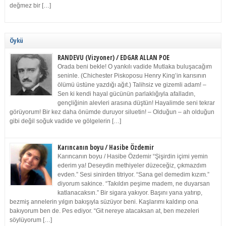
değmez bir […]
Öykü
RANDEVU (Vizyoner) / EDGAR ALLAN POE
Orada beni bekle! O yankılı vadide Mutlaka buluşacağım
seninle. (Chichester Piskoposu Henry King’in karısının
ölümü üstüne yazdığı ağıt.) Talihsiz ve gizemli adam! –
Sen ki kendi hayal gücünün parlaklığıyla afalladın,
gençliğinin alevleri arasına düştün! Hayalimde seni tekrar
görüyorum! Bir kez daha önümde duruyor siluetin! – Olduğun – ah olduğun
gibi değil soğuk vadide ve gölgelerin […]
Karıncanın boyu / Hasibe Özdemir
Karıncanın boyu / Hasibe Özdemir “Şişirdin içimi yemin
ederim ya! Deseydin methiyeler düzeceğiz, çıkmazdım
evden.” Sesi sinirden titriyor. “Sana gel demedim kızım.”
diyorum sakince. “Takıldın peşime madem, ne duyarsan
katlanacaksın.” Bir sigara yakıyor. Başını yana yatırıp,
bezmiş annelerin yılgın bakışıyla süzüyor beni. Kaşlarımı kaldırıp ona
bakıyorum ben de. Pes ediyor. “Git nereye atacaksan at, ben mezeleri
söylüyorum […]