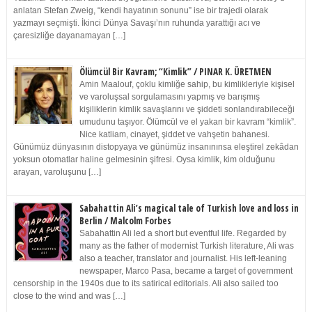
anlatan Stefan Zweig, “kendi hayatının sonunu” ise bir trajedi olarak
yazmayı seçmişti. İkinci Dünya Savaşı’nın ruhunda yarattığı acı ve
çaresizliğe dayanamayan […]
Ölümcül Bir Kavram; “Kimlik” / PINAR K. ÜRETMEN
Amin Maalouf, çoklu kimliğe sahip, bu kimlikleriyle kişisel
ve varoluşsal sorgulamasını yapmış ve barışmış
kişiliklerin kimlik savaşlarını ve şiddeti sonlandırabileceği
umudunu taşıyor. Ölümcül ve el yakan bir kavram “kimlik”.
Nice katliam, cinayet, şiddet ve vahşetin bahanesi.
Günümüz dünyasının distopyaya ve günümüz insanınınsa eleştirel zekâdan
yoksun otomatlar haline gelmesinin şifresi. Oysa kimlik, kim olduğunu
arayan, varoluşunu […]
Sabahattin Ali’s magical tale of Turkish love and loss in
Berlin / Malcolm Forbes
Sabahattin Ali led a short but eventful life. Regarded by
many as the father of modernist Turkish literature, Ali was
also a teacher, translator and journalist. His left-leaning
newspaper, Marco Pasa, became a target of government
censorship in the 1940s due to its satirical editorials. Ali also sailed too
close to the wind and was […]