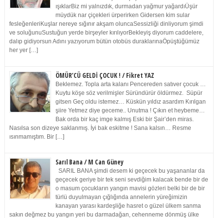
ışıklarBiz mi yalnızdık, durmadan yağmur yağardıÜşür
müydük nar çiçekleri ürperirken Gidersen kim sular
fesleğenleriKuşlar nereye sığınır akşam oluncaSessizliği dinliyorum şimdi
ve soluğunuSustuğun yerde birşeyler kırılıyorBekleyiş diyorum caddelere,
dalıp gidiyorsun Adını yazıyorum bütün otobüs duraklarınaÖpüştüğümüz
her yer […]
ÖMÜR’CÜ GELDİ ÇOCUK ! / Fikret YAZ
Beklemez. Topla arta kalanı Pencereden satıver çocuk …
Kuytu köşe söz verilmişler Süründürür öldürmez. Süpür
gitsen Geç oldu istemez… Küskün yıldız asardım Kırılgan
şiire Yetmez diye geceme.. Unutma ! Çıkın et heybeme…
Bak orda bir kaç imge kalmış Eski bir Şair’den miras.
Nasılsa son dizeye saklanmış. İyi bak eskitme ! Sana kalsın… Resme
ısınmamıştım. Bir […]
Sarıl Bana / M Can Güney
SARIL BANA şimdi desem ki geçecek bu yaşananlar da
geçecek geriye bir tek seni sevdiğim kalacak bende bir de
o masum çocukların yangın mavisi gözleri belki bir de bir
türlü duyulmayan çığlığında annelerin yüreğimizin
kanayan yarası kardeşliğe hasret o güzel ülkem sanma
sakın değmez bu yangın yeri bu darmadağan, cehenneme dönmüş ülke