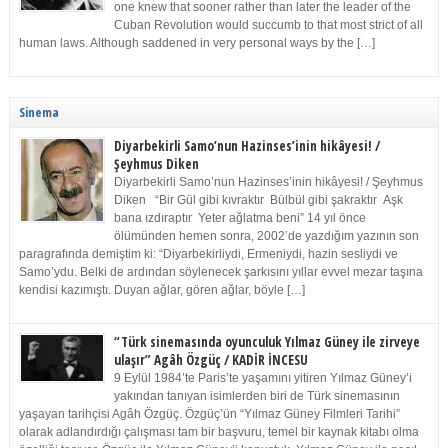
one knew that sooner rather than later the leader of the
Cuban Revolution would succumb to that most strict of all
human laws. Although saddened in very personal ways by the […]
Sinema
Diyarbekirli Samo’nun Hazinses’inin hikâyesi! /
Şeyhmus Diken
Diyarbekirli Samo’nun Hazinses’inin hikâyesi! / Şeyhmus
Diken “Bir Gül gibi kıvraktır Bülbül gibi şakraktır Aşk
bana ızdıraptır Yeter ağlatma beni” 14 yıl önce
ölümünden hemen sonra, 2002’de yazdığım yazının son
paragrafında demiştim ki: “Diyarbekirliydi, Ermeniydi, hazin sesliydi ve
Samo’ydu. Belki de ardından söylenecek şarkısını yıllar evvel mezar taşına
kendisi kazımıştı. Duyan ağlar, gören ağlar, böyle […]
“Türk sinemasında oyunculuk Yılmaz Güney ile zirveye
ulaşır” Agâh Özgüç / KADİR İNCESU
9 Eylül 1984’te Paris’te yaşamını yitiren Yılmaz Güney’i
yakından tanıyan isimlerden biri de Türk sinemasının
yaşayan tarihçisi Agâh Özgüç. Özgüç’ün “Yılmaz Güney Filmleri Tarihi”
olarak adlandırdığı çalışması tam bir başvuru, temel bir kaynak kitabı olma