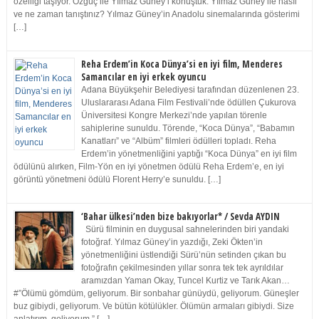
özelliği taşıyor. Özgüç ile Yılmaz Güney’i konuştuk. Yılmaz Güney ile nasıl
ve ne zaman tanıştınız? Yılmaz Güney’in Anadolu sinemalarında gösterimi
[…]
Reha Erdem’in Koca Dünya’si en iyi film, Menderes
Samancılar en iyi erkek oyuncu
Adana Büyükşehir Belediyesi tarafından düzenlenen 23.
Uluslararası Adana Film Festivali’nde ödüllen Çukurova
Üniversitesi Kongre Merkezi’nde yapılan törenle
sahiplerine sunuldu. Törende, “Koca Dünya”, “Babamın
Kanatları” ve “Albüm” filmleri ödülleri topladı. Reha
Erdem’in yönetmenliğini yaptığı “Koca Dünya” en iyi film
ödülünü alırken, Film-Yön en iyi yönetmen ödülü Reha Erdem’e, en iyi
görüntü yönetmeni ödülü Florent Herry’e sunuldu. […]
‘Bahar ülkesi’nden bize bakıyorlar* / Sevda AYDIN
Sürü filminin en duygusal sahnelerinden biri yandaki
fotoğraf. Yılmaz Güney’in yazdığı, Zeki Ökten’in
yönetmenliğini üstlendiği Sürü’nün setinden çıkan bu
fotoğrafın çekilmesinden yıllar sonra tek tek ayrıldılar
aramızdan Yaman Okay, Tuncel Kurtiz ve Tarık Akan…
#”Ölümü gömdüm, geliyorum. Bir sonbahar günüydü, geliyorum. Güneşler
buz gibiydi, geliyorum. Ve bütün kötülükler. Ölümün armaları gibiydi. Size