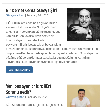
Bir Demet Cemal Süreya Şiiri
Güneyin Işıkları
|
February 16, 2025
GÜLGülün tam ortasında ağlıyorumHer
akşam sokak ortasında öldükçeÖnümü
arkamı bilmiyorumAzaldığını duyup duyup
karanlıktaBeni ayakta tutan gözlerinin
Ellerini alıyorum sabaha kadar
seviyorumEllerin beyaz tekrar beyaz tekrar
beyazEllerinin bu kadar beyaz olmasından korkuyorumİstasyonda tiren
oluyor birazBen bazan istasyonu bulamayan bir adamım Gülü alıyorum
yüzüme sürüyorumHer nasılsa sokağa düşmüşKolumu kanadımı
kırıyorumBir kan oluyor bir kıyamet bir çalgıVe zurnanın […]
CONTINUE READING
Yeni başlayanlar için: Kürt
Sorunu nedir?
Güneyin Işıkları
|
February 16, 2025
Kürt Sorununu silahsız, şiddetsiz, çatışmasız