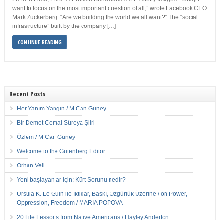
want to focus on the most important question of all,” wrote Facebook CEO
Mark Zuckerberg. “Are we building the world we all want?” The “social
infrastructure” built by the company […]
CONTINUE READING
Recent Posts
Her Yanım Yangın / M Can Guney
Bir Demet Cemal Süreya Şiiri
Özlem / M Can Guney
Welcome to the Gutenberg Editor
Orhan Veli
Yeni başlayanlar için: Kürt Sorunu nedir?
Ursula K. Le Guin ile İktidar, Baskı, Özgürlük Üzerine / on Power,
Oppression, Freedom / MARIA POPOVA
20 Life Lessons from Native Americans / Hayley Anderton