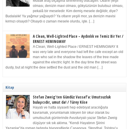
Mutlak tıraş bıçağına sinirlenmiş olacağım. Otların yeşil
olması, denizin mavi olması, gökyüzünün bulutsuz olması,
pekalâ bir meseledir. Kim demiş mesele değildir, diye?
Budalalık! Ya yağmur yağsaydı? Ya otların yeşili mor, ya denizin mavisi
kırmızı olsaydı? Olsaydı o zaman mesele olurdu, işte. […]
A Clean, Well-Lighted Place – Aydınlık ve Temiz Bir Yer /
ERNEST HEMINGWAY
A Clean, Well-Lighted Place / ERNEST HEMINGWAY It
was very late and everyone had left the cafe except an old
man who sat in the shadow the leaves of the tree made
against the electric light. In the day time the street was
dusty, but at night the dew settled the dust and the old man […]
Kitap
Stefan Zweig’ten Gündüz Vassaf’a: Umutsuzluk
bulaşıcıdır, umut da! / Türey Köse
Hayatı ve hatta siyaseti hep edebiyat aracılığıyla
kavramak, yorumlamak isteyen bir okur olarak bu
umutsuzluk günlerinde Avusturyalı yazar Stefan Zweig
düşüyor sık sık aklıma. “Kendi Hayatının Şiirini
Yazanlar”da roman tadında biyografilerle Casanova, Stendhal, Tolstoy’u