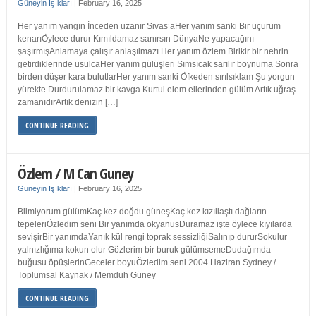
Güneyin Işıkları
|
February 16, 2025
Her yanım yangın İnceden uzanır Sivas’aHer yanım sanki Bir uçurum
kenarıÖylece durur Kımıldamaz sanırsın DünyaNe yapacağını
şaşırmışAnlamaya çalışır anlaşılmazı Her yanım özlem Birikir bir nehrin
getirdiklerinde usulcaHer yanım gülüşleri Sımsıcak sarılır boynuma Sonra
birden düşer kara bulutlarHer yanım sanki Öfkeden sırılsıklam Şu yorgun
yürekte Durdurulamaz bir kavga Kurtul elem ellerinden gülüm Artık uğraş
zamanıdırArtık denizin […]
CONTINUE READING
Özlem / M Can Guney
Güneyin Işıkları
|
February 16, 2025
Bilmiyorum gülümKaç kez doğdu güneşKaç kez kızıllaştı dağların
tepeleriÖzledim seni Bir yanımda okyanusDuramaz işte öylece kıyılarda
sevişirBir yanımdaYanık kül rengi toprak sessizliğiSalınıp dururSokulur
yalnızlığıma kokun olur Gözlerim bir buruk gülümsemeDudağımda
buğusu öpüşlerinGeceler boyuÖzledim seni 2004 Haziran Sydney /
Toplumsal Kaynak / Memduh Güney
CONTINUE READING