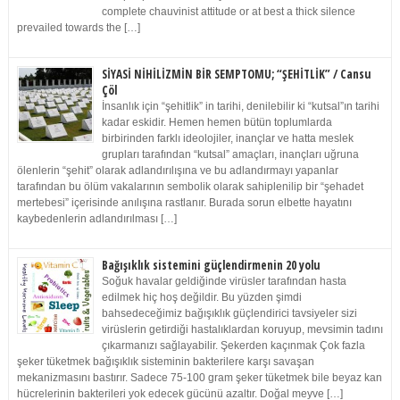
complete chauvinist attitude or at best a thick silence
prevailed towards the […]
SİYASİ NİHİLİZMİN BİR SEMPTOMU; “ŞEHİTLİK” / Cansu
Çöl
İnsanlık için “şehitlik” in tarihi, denilebilir ki “kutsal”ın tarihi
kadar eskidir. Hemen hemen bütün toplumlarda
birbirinden farklı ideolojiler, inançlar ve hatta meslek
grupları tarafından “kutsal” amaçları, inançları uğruna
ölenlerin “şehit” olarak adlandırılışına ve bu adlandırmayı yapanlar
tarafından bu ölüm vakalarının sembolik olarak sahiplenilip bir “şehadet
mertebesi” içerisinde anılışına rastlanır. Burada sorun elbette hayatını
kaybedenlerin adlandırılması […]
Bağışıklık sistemini güçlendirmenin 20 yolu
Soğuk havalar geldiğinde virüsler tarafından hasta
edilmek hiç hoş değildir. Bu yüzden şimdi
bahsedeceğimiz bağışıklık güçlendirici tavsiyeler sizi
virüslerin getirdiği hastalıklardan koruyup, mevsimin tadını
çıkarmanızı sağlayabilir. Şekerden kaçınmak Çok fazla
şeker tüketmek bağışıklık sisteminin bakterilere karşı savaşan
mekanizmasını bastırır. Sadece 75-100 gram şeker tüketmek bile beyaz kan
hücrelerinin bakterileri yok edecek gücünü azaltır. Doğal meyve […]