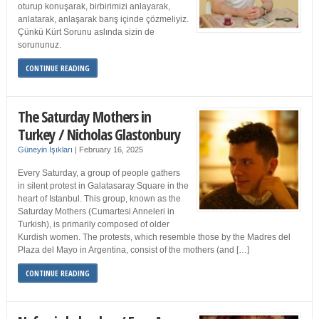
oturup konuşarak, birbirimizi anlayarak,
anlatarak, anlaşarak barış içinde çözmeliyiz.
Çünkü Kürt Sorunu aslında sizin de
sorununuz.
CONTINUE READING
The Saturday Mothers in
Turkey / Nicholas Glastonbury
Güneyin Işıkları
|
February 16, 2025
Every Saturday, a group of people gathers
in silent protest in Galatasaray Square in the
heart of Istanbul. This group, known as the
Saturday Mothers (Cumartesi Anneleri in
Turkish), is primarily composed of older
Kurdish women. The protests, which resemble those by the Madres del
Plaza del Mayo in Argentina, consist of the mothers (and […]
CONTINUE READING