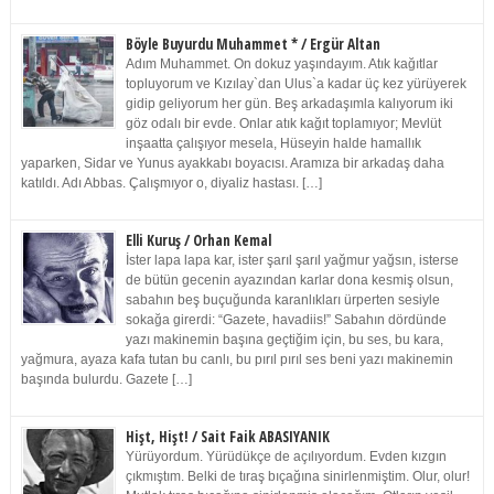
Böyle Buyurdu Muhammet * / Ergür Altan
Adım Muhammet. On dokuz yaşındayım. Atık kağıtlar
topluyorum ve Kızılay`dan Ulus`a kadar üç kez yürüyerek
gidip geliyorum her gün. Beş arkadaşımla kalıyorum iki
göz odalı bir evde. Onlar atık kağıt toplamıyor; Mevlüt
inşaatta çalışıyor mesela, Hüseyin halde hamallık
yaparken, Sidar ve Yunus ayakkabı boyacısı. Aramıza bir arkadaş daha
katıldı. Adı Abbas. Çalışmıyor o, diyaliz hastası. […]
Elli Kuruş / Orhan Kemal
İster lapa lapa kar, ister şarıl şarıl yağmur yağsın, isterse
de bütün gecenin ayazından karlar dona kesmiş olsun,
sabahın beş buçuğunda karanlıkları ürperten sesiyle
sokağa girerdi: “Gazete, havadiis!” Sabahın dördünde
yazı makinemin başına geçtiğim için, bu ses, bu kara,
yağmura, ayaza kafa tutan bu canlı, bu pırıl pırıl ses beni yazı makinemin
başında bulurdu. Gazete […]
Hişt, Hişt! / Sait Faik ABASIYANIK
Yürüyordum. Yürüdükçe de açılıyordum. Evden kızgın
çıkmıştım. Belki de tıraş bıçağına sinirlenmiştim. Olur, olur!