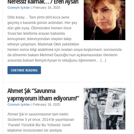
Nefessiz kalmak… / Eren Aysan
Güneyin Işıkları
|
February 16, 2025
Dille kolay… Tam yirmi dört koca sene
geçmiş o karanlık günün ardından. Her şey
dün gibi oysa. Ölümünden hemen önce
Sıvas’tan telefonla arayan babamla
konuşmam, televizyondan olayları takip
etmeye çalışmam, Madımak Oteli yakıldıktan
hemen sonra bilgi alabilmek için oradan oraya koşturmam; sonrasında
da dönemin bakanı Mehmet Gazioğlu’nun açıklamasından ölenlerin
arasında babam Behçet Aysan’ın olduğunu öğrenmem… […]
CONTINUE READING
Ahmet Şık “Savunma
yapmıyorum itham ediyorum!”
Güneyin Işıkları
|
February 16, 2025
Ahmet Şık’ın savunmasının tam metni:
Sözlerime 3 yıl önce, 2014’te yayımlanan
‘Paralel Yürüdük Biz Bu Yollarda’ isimli
kitabımın önsözünden bir alıntıyla