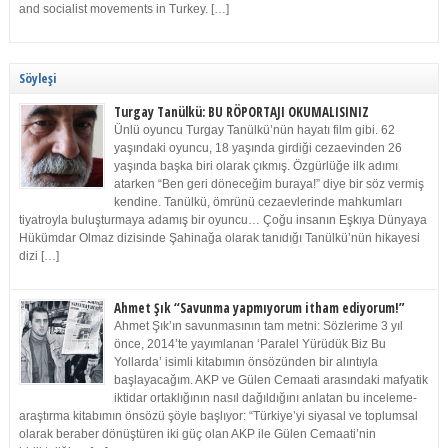
and socialist movements in Turkey. […]
Söyleşi
Turgay Tanülkü: BU RÖPORTAJI OKUMALISINIZ
Ünlü oyuncu Turgay Tanülkü’nün hayatı film gibi. 62
yaşındaki oyuncu, 18 yaşında girdiği cezaevinden 26
yaşında başka biri olarak çıkmış. Özgürlüğe ilk adımı
atarken “Ben geri döneceğim buraya!” diye bir söz vermiş
kendine. Tanülkü, ömrünü cezaevlerinde mahkumları
tiyatroyla buluşturmaya adamış bir oyuncu… Çoğu insanın Eşkıya Dünyaya
Hükümdar Olmaz dizisinde Şahinağa olarak tanıdığı Tanülkü’nün hikayesi
dizi […]
Ahmet Şık “Savunma yapmıyorum itham ediyorum!”
Ahmet Şık’ın savunmasının tam metni: Sözlerime 3 yıl
önce, 2014’te yayımlanan ‘Paralel Yürüdük Biz Bu
Yollarda’ isimli kitabımın önsözünden bir alıntıyla
başlayacağım. AKP ve Gülen Cemaati arasındaki mafyatik
iktidar ortaklığının nasıl dağıldığını anlatan bu inceleme-
araştırma kitabımın önsözü şöyle başlıyor: “Türkiye’yi siyasal ve toplumsal
olarak beraber dönüştüren iki güç olan AKP ile Gülen Cemaati’nin