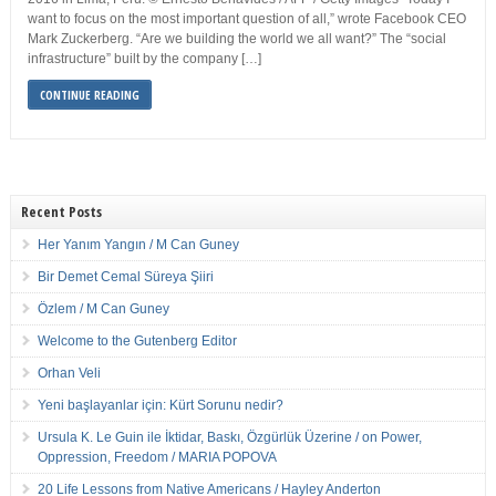
want to focus on the most important question of all,” wrote Facebook CEO
Mark Zuckerberg. “Are we building the world we all want?” The “social
infrastructure” built by the company […]
CONTINUE READING
Recent Posts
Her Yanım Yangın / M Can Guney
Bir Demet Cemal Süreya Şiiri
Özlem / M Can Guney
Welcome to the Gutenberg Editor
Orhan Veli
Yeni başlayanlar için: Kürt Sorunu nedir?
Ursula K. Le Guin ile İktidar, Baskı, Özgürlük Üzerine / on Power,
Oppression, Freedom / MARIA POPOVA
20 Life Lessons from Native Americans / Hayley Anderton