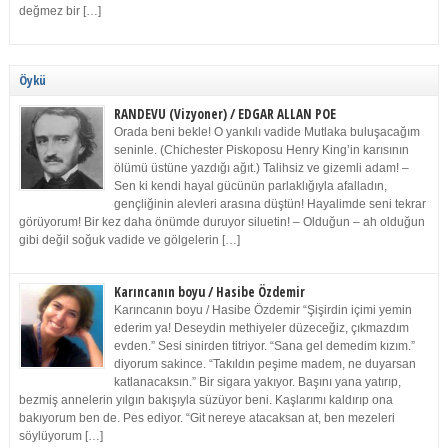
değmez bir […]
Öykü
RANDEVU (Vizyoner) / EDGAR ALLAN POE
Orada beni bekle! O yankılı vadide Mutlaka buluşacağım
seninle. (Chichester Piskoposu Henry King’in karısının
ölümü üstüne yazdığı ağıt.) Talihsiz ve gizemli adam! –
Sen ki kendi hayal gücünün parlaklığıyla afalladın,
gençliğinin alevleri arasına düştün! Hayalimde seni tekrar
görüyorum! Bir kez daha önümde duruyor siluetin! – Olduğun – ah olduğun
gibi değil soğuk vadide ve gölgelerin […]
Karıncanın boyu / Hasibe Özdemir
Karıncanın boyu / Hasibe Özdemir “Şişirdin içimi yemin
ederim ya! Deseydin methiyeler düzeceğiz, çıkmazdım
evden.” Sesi sinirden titriyor. “Sana gel demedim kızım.”
diyorum sakince. “Takıldın peşime madem, ne duyarsan
katlanacaksın.” Bir sigara yakıyor. Başını yana yatırıp,
bezmiş annelerin yılgın bakışıyla süzüyor beni. Kaşlarımı kaldırıp ona
bakıyorum ben de. Pes ediyor. “Git nereye atacaksan at, ben mezeleri
söylüyorum […]