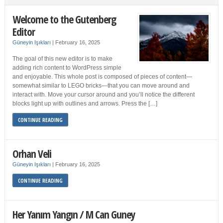
Welcome to the Gutenberg
Editor
Güneyin Işıkları
|
February 16, 2025
The goal of this new editor is to make
adding rich content to WordPress simple
and enjoyable. This whole post is composed of pieces of content—
somewhat similar to LEGO bricks—that you can move around and
interact with. Move your cursor around and you’ll notice the different
blocks light up with outlines and arrows. Press the […]
CONTINUE READING
Orhan Veli
Güneyin Işıkları
|
February 16, 2025
CONTINUE READING
Her Yanım Yangın / M Can Guney