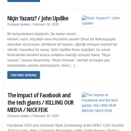
Niçin Yazarız? / John Updike
Güneyin Işıkları
|
February 16, 2025
Bir kurşunkalemi düşünün. Ne kadar sessiz,
hünerli, narin, küçüktür ama mucizeler yaratır! Onun bir dokunuşuyla
dünyalar vücut bulur; tehlikesiz bir kaplan, ağırlığı olmayan buharlı bir
silindir, masrafsız bir saray. John Updike Konu başlığım, bu sanat
festivalinde kendimi kısaca anlatma olanağı sunuyor bana; “Niçin
yazarız,” sorusu karşısında, “Niçin olmasın,” demeli ve başka şey
söylemeden yerime oturmalıydım. Ama […]
CONTINUE READING
The impact of Facebook and
the tech giants / KILLING OUR
MEDIA / NICK FEIK
Güneyin Işıkları
|
February 16, 2025
Facebook CEO and chairman Mark Zuckerberg at the APEC CEO Summit
2016 in Lima, Peru. © Ernesto Benavides / AFP / Getty Images “Today I