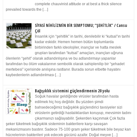
complete chauvinist attitude or at best a thick silence
prevailed towards the […]
SİYASİ NİHİLİZMİN BİR SEMPTOMU; “ŞEHİTLİK” / Cansu
Çöl
İnsanlık için “şehitlik” in tarihi, denilebilir ki “kutsal”ın tarihi
kadar eskidir. Hemen hemen bütün toplumlarda
birbirinden farklı ideolojiler, inançlar ve hatta meslek
grupları tarafından “kutsal” amaçları, inançları uğruna
ölenlerin “şehit” olarak adlandırılışına ve bu adlandırmayı yapanlar
tarafından bu ölüm vakalarının sembolik olarak sahiplenilip bir “şehadet
mertebesi” içerisinde anılışına rastlanır. Burada sorun elbette hayatını
kaybedenlerin adlandırılması […]
Bağışıklık sistemini güçlendirmenin 20 yolu
Soğuk havalar geldiğinde virüsler tarafından hasta
edilmek hiç hoş değildir. Bu yüzden şimdi
bahsedeceğimiz bağışıklık güçlendirici tavsiyeler sizi
virüslerin getirdiği hastalıklardan koruyup, mevsimin tadını
çıkarmanızı sağlayabilir. Şekerden kaçınmak Çok fazla
şeker tüketmek bağışıklık sisteminin bakterilere karşı savaşan
mekanizmasını bastırır. Sadece 75-100 gram şeker tüketmek bile beyaz kan
hücrelerinin bakterileri yok edecek gücünü azaltır. Doğal meyve […]