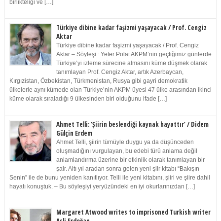
birlikteliği ve […]
Türkiye dibine kadar faşizmi yaşayacak / Prof. Cengiz
Aktar
Türkiye dibine kadar faşizmi yaşayacak / Prof. Cengiz
Aktar – Söyleşi : Yeter Polat AKPM’nin geçtiğimiz günlerde
Türkiye’yi izleme sürecine almasını küme düşmek olarak
tanımlayan Prof. Cengiz Aktar, artık Azerbaycan,
Kırgızistan, Özbekistan, Türkmenistan, Rusya gibi gayri demokratik
ülkelerle aynı kümede olan Türkiye’nin AKPM üyesi 47 ülke arasından ikinci
küme olarak sıraladığı 9 ülkesinden biri olduğunu ifade […]
Ahmet Telli: ‘Şiirin beslendiği kaynak hayattır’ / Didem
Gülçin Erdem
Ahmet Telli, şiirin tümüyle duygu ya da düşünceden
oluşmadığını vurgulayan, bu edebi türü anlama değil
anlamlandırma üzerine bir etkinlik olarak tanımlayan bir
şair. Altı yıl aradan sonra gelen yeni şiir kitabı “Bakışın
Senin” ile de bunu yeniden kanıtlıyor. Telli ile yeni kitabını, şiiri ve şiire dahil
hayatı konuştuk. – Bu söyleşiyi yeryüzündeki en iyi okurlarınızdan […]
Margaret Atwood writes to imprisoned Turkish writer