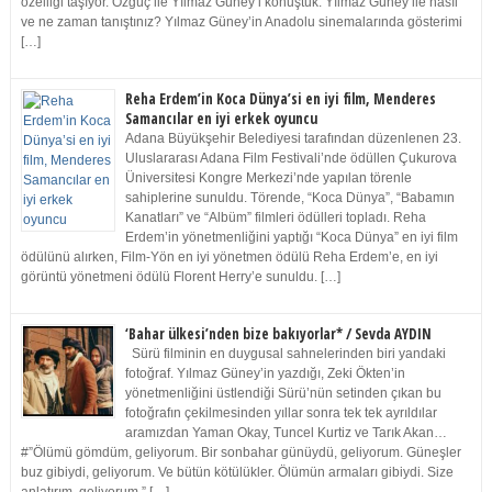
özelliği taşıyor. Özgüç ile Yılmaz Güney’i konuştuk. Yılmaz Güney ile nasıl
ve ne zaman tanıştınız? Yılmaz Güney’in Anadolu sinemalarında gösterimi
[…]
Reha Erdem’in Koca Dünya’si en iyi film, Menderes
Samancılar en iyi erkek oyuncu
Adana Büyükşehir Belediyesi tarafından düzenlenen 23.
Uluslararası Adana Film Festivali’nde ödüllen Çukurova
Üniversitesi Kongre Merkezi’nde yapılan törenle
sahiplerine sunuldu. Törende, “Koca Dünya”, “Babamın
Kanatları” ve “Albüm” filmleri ödülleri topladı. Reha
Erdem’in yönetmenliğini yaptığı “Koca Dünya” en iyi film
ödülünü alırken, Film-Yön en iyi yönetmen ödülü Reha Erdem’e, en iyi
görüntü yönetmeni ödülü Florent Herry’e sunuldu. […]
‘Bahar ülkesi’nden bize bakıyorlar* / Sevda AYDIN
Sürü filminin en duygusal sahnelerinden biri yandaki
fotoğraf. Yılmaz Güney’in yazdığı, Zeki Ökten’in
yönetmenliğini üstlendiği Sürü’nün setinden çıkan bu
fotoğrafın çekilmesinden yıllar sonra tek tek ayrıldılar
aramızdan Yaman Okay, Tuncel Kurtiz ve Tarık Akan…
#”Ölümü gömdüm, geliyorum. Bir sonbahar günüydü, geliyorum. Güneşler
buz gibiydi, geliyorum. Ve bütün kötülükler. Ölümün armaları gibiydi. Size