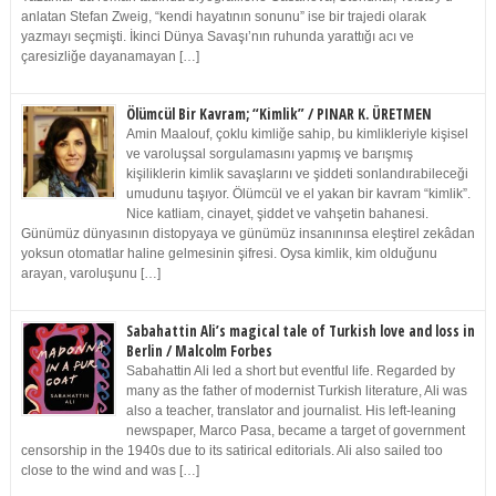
anlatan Stefan Zweig, “kendi hayatının sonunu” ise bir trajedi olarak
yazmayı seçmişti. İkinci Dünya Savaşı’nın ruhunda yarattığı acı ve
çaresizliğe dayanamayan […]
Ölümcül Bir Kavram; “Kimlik” / PINAR K. ÜRETMEN
Amin Maalouf, çoklu kimliğe sahip, bu kimlikleriyle kişisel
ve varoluşsal sorgulamasını yapmış ve barışmış
kişiliklerin kimlik savaşlarını ve şiddeti sonlandırabileceği
umudunu taşıyor. Ölümcül ve el yakan bir kavram “kimlik”.
Nice katliam, cinayet, şiddet ve vahşetin bahanesi.
Günümüz dünyasının distopyaya ve günümüz insanınınsa eleştirel zekâdan
yoksun otomatlar haline gelmesinin şifresi. Oysa kimlik, kim olduğunu
arayan, varoluşunu […]
Sabahattin Ali’s magical tale of Turkish love and loss in
Berlin / Malcolm Forbes
Sabahattin Ali led a short but eventful life. Regarded by
many as the father of modernist Turkish literature, Ali was
also a teacher, translator and journalist. His left-leaning
newspaper, Marco Pasa, became a target of government
censorship in the 1940s due to its satirical editorials. Ali also sailed too
close to the wind and was […]