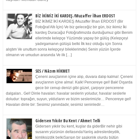
BİZ İKİMİZ İKİ KARDEŞ /Muzaffer İlhan ERDOST
BİZ İKİMİZ İKİ KARDEŞ /Muzaffer İlhan ERDOST (Bir
Fotoğraf Altı İçin) Ve biz geleceğiz bir gün, biz ikimiz İki
kardeş Duracağız Fotoğrafımızda durduğumuz gibi Benim
ellerimde kelepçe Yüzümde yapay bir gülüş (Kelepçeyi
yadırgamanın gülüşü belki İlk kez olduğu için Sonra
alıştım Ve unuttum sonra kelepçeyi bileklerimde) Senin yüzün İçerde
olmanın ve umudun arasında Ve ilk […]
SES / Nâzım HİKMET
Çeneni avuçlarının içine alıp, duvara dalıp kalma!. Çeneni
avuçlarının içine alma!. Kalk! Pencereye gel! Bak! Dışarda
gece bir cenup denizi gibi güzel, çarpıyor pencerene
dalgaları.. Gel! Dinle havaları: havalar seslerin yoludur, havalar seslerle
doludur: toprağın, suyun, yıldızların ve bizim seslerimizle… Pencereye gel!
Havaları dinle bir: Sesimiz yanındadır, sesimiz seninledir…
Gidersen Yıkılır Bu Kent / Ahmet Telli
Gidersen yıkılır bu kent, kuşlar da giderBir nehir gibi
susarım yüzünün deltasındaYanlış adreslerdeydik,
kimliksizdik belkiSarışın bir şaşkınlık olurdu bütün