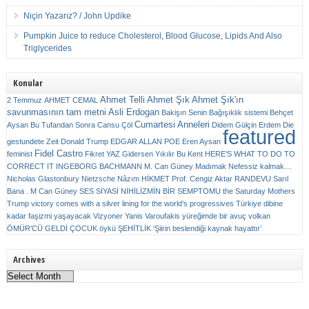
Niçin Yazarız? / John Updike
Pumpkin Juice to reduce Cholesterol, Blood Glucose, Lipids And Also
Triglycerides
Konular
Ahmet Telli
Ahmet Şık
Ahmet Şık'ın
2 Temmuz
AHMET CEMAL
savunmasının tam metni
Asli Erdogan
Bakişın Senin
Bağışıklık sistemi
Behçet
Cumartesi Anneleri
Aysan
Bu Tufandan Sonra
Cansu Çöl
Didem Gülçin Erdem
Die
featured
gestundete Zeit
Donald Trump
EDGAR ALLAN POE
Eren Aysan
Fidel Castro
feminist
Fikret YAZ
Gidersen Yıkılır Bu Kent
HERE’S WHAT TO DO TO
CORRECT IT
INGEBORG BACHMANN
M. Can Güney
Madımak
Nefessiz kalmak…
Nicholas Glastonbury
Nietzsche
Nâzım HİKMET
Prof. Cengiz Aktar
RANDEVU
Sarıl
Bana . M Can Güney
SES
SİYASİ NİHİLİZMİN BİR SEMPTOMU
the Saturday Mothers
Trump victory comes with a silver lining for the world’s progressives
Türkiye dibine
kadar faşizmi yaşayacak
Vizyoner
Yanis Varoufakis
yüreğimde bir avuç volkan
ÖMÜR'CÜ GELDİ ÇOCUK
öykü
ŞEHİTLİK
‘Şiirin beslendiği kaynak hayattır’
Archives
Archives