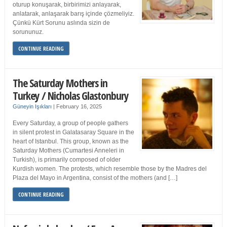
oturup konuşarak, birbirimizi anlayarak,
anlatarak, anlaşarak barış içinde çözmeliyiz.
Çünkü Kürt Sorunu aslında sizin de
sorununuz.
CONTINUE READING
The Saturday Mothers in
Turkey / Nicholas Glastonbury
Güneyin Işıkları
|
February 16, 2025
Every Saturday, a group of people gathers
in silent protest in Galatasaray Square in the
heart of Istanbul. This group, known as the
Saturday Mothers (Cumartesi Anneleri in
Turkish), is primarily composed of older
Kurdish women. The protests, which resemble those by the Madres del
Plaza del Mayo in Argentina, consist of the mothers (and […]
CONTINUE READING