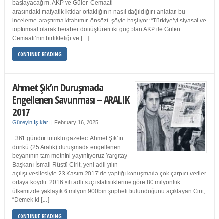
başlayacağım. AKP ve Gülen Cemaati
arasındaki mafyatik iktidar ortaklığının nasıl dağıldığını anlatan bu
inceleme-araştırma kitabımın önsözü şöyle başlıyor: “Türkiye’yi siyasal ve
toplumsal olarak beraber dönüştüren iki güç olan AKP ile Gülen
Cemaati’nin birlikteliği ve […]
CONTINUE READING
Ahmet Şık’ın Duruşmada
Engellenen Savunması – ARALIK
2017
Güneyin Işıkları
|
February 16, 2025
361 gündür tutuklu gazeteci Ahmet Şık’ın
dünkü (25 Aralık) duruşmada engellenen
beyanının tam metnini yayınlıyoruz Yargıtay
Başkanı İsmail Rüştü Cirit, yeni adli yılın
açılışı vesilesiyle 23 Kasım 2017’de yaptığı konuşmada çok çarpıcı veriler
ortaya koydu. 2016 yılı adli suç istatistiklerine göre 80 milyonluk
ülkemizde yaklaşık 6 milyon 900bin şüpheli bulunduğunu açıklayan Cirit;
“Demek ki […]
CONTINUE READING