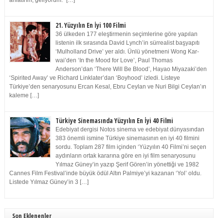
anlatırım, geliyorum.” […]
21. Yüzyılın En İyi 100 Filmi
36 ülkeden 177 eleştirmenin seçimlerine göre yapılan
listenin ilk sırasında David Lynch’in sürrealist başyapıtı
‘Mulholland Drive’ yer aldı. Ünlü yönetmeni Wong Kar-
wai’den ‘In the Mood for Love’, Paul Thomas
Anderson’dan ‘There Will Be Blood’, Hayao Miyazaki’den
‘Spirited Away’ ve Richard Linklater’dan ‘Boyhood’ izledi. Listeye
Türkiye’den senaryosunu Ercan Kesal, Ebru Ceylan ve Nuri Bilgi Ceylan’ın
kaleme […]
Türkiye Sinemasında Yüzyılın En İyi 40 Filmi
Edebiyat dergisi Notos sinema ve edebiyat dünyasından
383 önemli ismine Türkiye sinemasının en iyi 40 filmini
sordu. Toplam 287 film içinden ‘Yüzyılın 40 Filmi’ni seçen
aydınların ortak kararına göre en iyi film senaryosunu
Yılmaz Güney’in yazıp Şerif Gören’in yönettiği ve 1982
Cannes Film Festival’inde büyük ödül Altın Palmiye’yi kazanan ‘Yol’ oldu.
Listede Yılmaz Güney’in 3 […]
Son Eklenenler