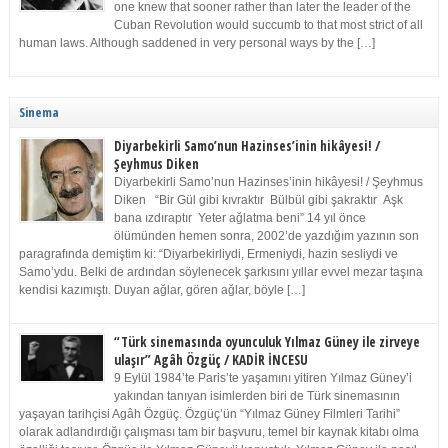
one knew that sooner rather than later the leader of the
Cuban Revolution would succumb to that most strict of all
human laws. Although saddened in very personal ways by the […]
Sinema
Diyarbekirli Samo’nun Hazinses’inin hikâyesi! /
Şeyhmus Diken
Diyarbekirli Samo’nun Hazinses’inin hikâyesi! / Şeyhmus
Diken “Bir Gül gibi kıvraktır Bülbül gibi şakraktır Aşk
bana ızdıraptır Yeter ağlatma beni” 14 yıl önce
ölümünden hemen sonra, 2002’de yazdığım yazının son
paragrafında demiştim ki: “Diyarbekirliydi, Ermeniydi, hazin sesliydi ve
Samo’ydu. Belki de ardından söylenecek şarkısını yıllar evvel mezar taşına
kendisi kazımıştı. Duyan ağlar, gören ağlar, böyle […]
“Türk sinemasında oyunculuk Yılmaz Güney ile zirveye
ulaşır” Agâh Özgüç / KADİR İNCESU
9 Eylül 1984’te Paris’te yaşamını yitiren Yılmaz Güney’i
yakından tanıyan isimlerden biri de Türk sinemasının
yaşayan tarihçisi Agâh Özgüç. Özgüç’ün “Yılmaz Güney Filmleri Tarihi”
olarak adlandırdığı çalışması tam bir başvuru, temel bir kaynak kitabı olma