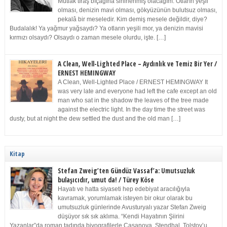
Mutlak tıraş bıçağına sinirlenmiş olacağım. Otların yeşil
olması, denizin mavi olması, gökyüzünün bulutsuz olması,
pekalâ bir meseledir. Kim demiş mesele değildir, diye?
Budalalık! Ya yağmur yağsaydı? Ya otların yeşili mor, ya denizin mavisi
kırmızı olsaydı? Olsaydı o zaman mesele olurdu, işte. […]
A Clean, Well-Lighted Place – Aydınlık ve Temiz Bir Yer /
ERNEST HEMINGWAY
A Clean, Well-Lighted Place / ERNEST HEMINGWAY It
was very late and everyone had left the cafe except an old
man who sat in the shadow the leaves of the tree made
against the electric light. In the day time the street was
dusty, but at night the dew settled the dust and the old man […]
Kitap
Stefan Zweig’ten Gündüz Vassaf’a: Umutsuzluk
bulaşıcıdır, umut da! / Türey Köse
Hayatı ve hatta siyaseti hep edebiyat aracılığıyla
kavramak, yorumlamak isteyen bir okur olarak bu
umutsuzluk günlerinde Avusturyalı yazar Stefan Zweig
düşüyor sık sık aklıma. “Kendi Hayatının Şiirini
Yazanlar”da roman tadında biyografilerle Casanova, Stendhal, Tolstoy’u