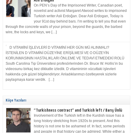
Asli Erdoğan
On PEN’s Day of the Imprisoned Writer, Canadian poet,
novelist and activist Margaret Atwood writes to imprisoned
Turkish writer Asli Erdoğan. Dear Asli Erdogan, Today is
your 91st day behind bars. I’m writing to tell you that even
through the concrete walls of your prison, beyond the guards, the barbed
wire, the locks and keys, we […]
D VİTAMİNİ İŞLEVLERİ D VİTAMİNİ HER GÜN MÜ ALINMALI?
İSTENİLEN D VİTAMİNİ DÜZEYİNE ERİŞİLMESİ VE O DÜZEYİN
KORUNMASININ HASTALIKLARI ÖNLEME VE TEDAVİ ETMEDEKİ ROLÜ
South Carolina Tıp Üniversitesi profesörlerinden Dr. Bruce W. Hollis’in bu
videosunu birkaç kez dikkatle izledik. D vitamininin vücuttaki işlevleri
hakkında çok güzel bilgilendiriyor. Anladıklarımızı özetleyerek sizlerle
paylaşmaya karar verdik. […]
Köşe Yazıları
“Turkishness contract” and Turkish left / Barış Ünlü
Involvement of the Turkish left in the Kurdish issue has a
long history stretching from 1920s to present. And this
history is not one to be ashamed of. In fact, some periods
and people in that history can be admired. While either a