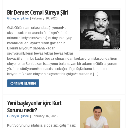
Bir Demet Cemal Süreya Şiiri
Güneyin Işıkları
|
February 16, 2025
GÜLGülün tam ortasında ağlıyorumHer
akşam sokak ortasında öldükçeÖnümü
arkamı bilmiyorumAzaldığını duyup duyup
karanlıktaBeni ayakta tutan gözlerinin
Ellerini alıyorum sabaha kadar
seviyorumEllerin beyaz tekrar beyaz tekrar
beyazEllerinin bu kadar beyaz olmasından korkuyorumİstasyonda tiren
oluyor birazBen bazan istasyonu bulamayan bir adamım Gülü alıyorum
yüzüme sürüyorumHer nasılsa sokağa düşmüşKolumu kanadımı
kırıyorumBir kan oluyor bir kıyamet bir çalgıVe zurnanın […]
CONTINUE READING
Yeni başlayanlar için: Kürt
Sorunu nedir?
Güneyin Işıkları
|
February 16, 2025
Kürt Sorununu silahsız, şiddetsiz, çatışmasız