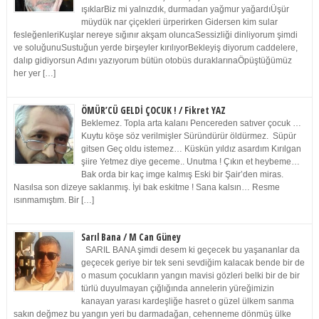
ışıklarBiz mi yalnızdık, durmadan yağmur yağardıÜşür
müydük nar çiçekleri ürperirken Gidersen kim sular
fesleğenleriKuşlar nereye sığınır akşam oluncaSessizliği dinliyorum şimdi
ve soluğunuSustuğun yerde birşeyler kırılıyorBekleyiş diyorum caddelere,
dalıp gidiyorsun Adını yazıyorum bütün otobüs duraklarınaÖpüştüğümüz
her yer […]
ÖMÜR’CÜ GELDİ ÇOCUK ! / Fikret YAZ
Beklemez. Topla arta kalanı Pencereden satıver çocuk …
Kuytu köşe söz verilmişler Süründürür öldürmez. Süpür
gitsen Geç oldu istemez… Küskün yıldız asardım Kırılgan
şiire Yetmez diye geceme.. Unutma ! Çıkın et heybeme…
Bak orda bir kaç imge kalmış Eski bir Şair’den miras.
Nasılsa son dizeye saklanmış. İyi bak eskitme ! Sana kalsın… Resme
ısınmamıştım. Bir […]
Sarıl Bana / M Can Güney
SARIL BANA şimdi desem ki geçecek bu yaşananlar da
geçecek geriye bir tek seni sevdiğim kalacak bende bir de
o masum çocukların yangın mavisi gözleri belki bir de bir
türlü duyulmayan çığlığında annelerin yüreğimizin
kanayan yarası kardeşliğe hasret o güzel ülkem sanma
sakın değmez bu yangın yeri bu darmadağan, cehenneme dönmüş ülke