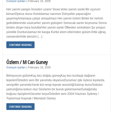
Güneyin Işıkları
|
February 16, 2025
Her yanım yangın İnceden uzanır Sivas’aHer yanım sanki Bir uçurum
kenarıÖylece durur Kımıldamaz sanırsın DünyaNe yapacağını
şaşırmışAnlamaya çalışır anlaşılmazı Her yanım özlem Birikir bir nehrin
getirdiklerinde usulcaHer yanım gülüşleri Sımsıcak sarılır boynuma Sonra
birden düşer kara bulutlarHer yanım sanki Öfkeden sırılsıklam Şu yorgun
yürekte Durdurulamaz bir kavga Kurtul elem ellerinden gülüm Artık uğraş
zamanıdırArtık denizin […]
CONTINUE READING
Özlem / M Can Guney
Güneyin Işıkları
|
February 16, 2025
Bilmiyorum gülümKaç kez doğdu güneşKaç kez kızıllaştı dağların
tepeleriÖzledim seni Bir yanımda okyanusDuramaz işte öylece kıyılarda
sevişirBir yanımdaYanık kül rengi toprak sessizliğiSalınıp dururSokulur
yalnızlığıma kokun olur Gözlerim bir buruk gülümsemeDudağımda
buğusu öpüşlerinGeceler boyuÖzledim seni 2004 Haziran Sydney /
Toplumsal Kaynak / Memduh Güney
CONTINUE READING