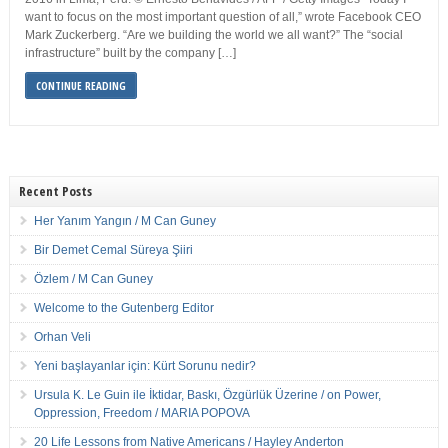
want to focus on the most important question of all,” wrote Facebook CEO
Mark Zuckerberg. “Are we building the world we all want?” The “social
infrastructure” built by the company […]
CONTINUE READING
Recent Posts
Her Yanım Yangın / M Can Guney
Bir Demet Cemal Süreya Şiiri
Özlem / M Can Guney
Welcome to the Gutenberg Editor
Orhan Veli
Yeni başlayanlar için: Kürt Sorunu nedir?
Ursula K. Le Guin ile İktidar, Baskı, Özgürlük Üzerine / on Power,
Oppression, Freedom / MARIA POPOVA
20 Life Lessons from Native Americans / Hayley Anderton