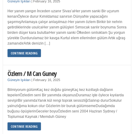
Güneyin Işıkları
|
February 16, 2025
Her yanım yangın İnceden uzanır Sivas’aHer yanım sanki Bir uçurum
kenarıÖylece durur Kımıldamaz sanırsın DünyaNe yapacağını
şaşırmışAnlamaya çalışır anlaşılmazı Her yanım özlem Birikir bir nehrin
getirdiklerinde usulcaHer yanım gülüşleri Sımsıcak sarılır boynuma Sonra
birden düşer kara bulutlarHer yanım sanki Öfkeden sırılsıklam Şu yorgun
yürekte Durdurulamaz bir kavga Kurtul elem ellerinden gülüm Artık uğraş
zamanıdırArtık denizin […]
CONTINUE READING
Özlem / M Can Guney
Güneyin Işıkları
|
February 16, 2025
Bilmiyorum gülümKaç kez doğdu güneşKaç kez kızıllaştı dağların
tepeleriÖzledim seni Bir yanımda okyanusDuramaz işte öylece kıyılarda
sevişirBir yanımdaYanık kül rengi toprak sessizliğiSalınıp dururSokulur
yalnızlığıma kokun olur Gözlerim bir buruk gülümsemeDudağımda
buğusu öpüşlerinGeceler boyuÖzledim seni 2004 Haziran Sydney /
Toplumsal Kaynak / Memduh Güney
CONTINUE READING