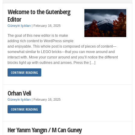
Welcome to the Gutenberg
Editor
Güneyin Işıkları
|
February 16, 2025
The goal of this new editor is to make
adding rich content to WordPress simple
and enjoyable. This whole post is composed of pieces of content—
somewhat similar to LEGO bricks—that you can move around and
interact with. Move your cursor around and you’ll notice the different
blocks light up with outlines and arrows. Press the […]
CONTINUE READING
Orhan Veli
Güneyin Işıkları
|
February 16, 2025
CONTINUE READING
Her Yanım Yangın / M Can Guney