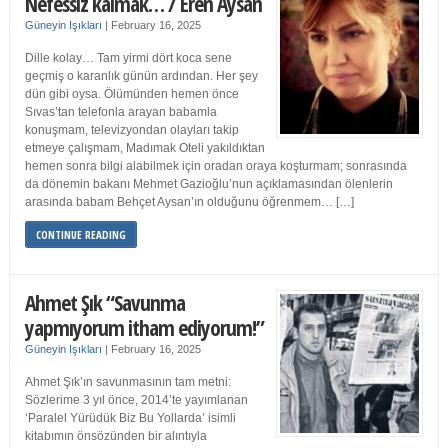
Nefessiz kalmak… / Eren Aysan
Güneyin Işıkları
|
February 16, 2025
Dille kolay… Tam yirmi dört koca sene
geçmiş o karanlık günün ardından. Her şey
dün gibi oysa. Ölümünden hemen önce
Sıvas’tan telefonla arayan babamla
konuşmam, televizyondan olayları takip
etmeye çalışmam, Madımak Oteli yakıldıktan
hemen sonra bilgi alabilmek için oradan oraya koşturmam; sonrasında
da dönemin bakanı Mehmet Gazioğlu’nun açıklamasından ölenlerin
arasında babam Behçet Aysan’ın olduğunu öğrenmem… […]
CONTINUE READING
Ahmet Şık “Savunma
yapmıyorum itham ediyorum!”
Güneyin Işıkları
|
February 16, 2025
Ahmet Şık’ın savunmasının tam metni:
Sözlerime 3 yıl önce, 2014’te yayımlanan
‘Paralel Yürüdük Biz Bu Yollarda’ isimli
kitabımın önsözünden bir alıntıyla