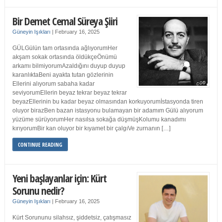
Bir Demet Cemal Süreya Şiiri
Güneyin Işıkları
|
February 16, 2025
GÜLGülün tam ortasında ağlıyorumHer
akşam sokak ortasında öldükçeÖnümü
arkamı bilmiyorumAzaldığını duyup duyup
karanlıktaBeni ayakta tutan gözlerinin
Ellerini alıyorum sabaha kadar
seviyorumEllerin beyaz tekrar beyaz tekrar
beyazEllerinin bu kadar beyaz olmasından korkuyorumİstasyonda tiren
oluyor birazBen bazan istasyonu bulamayan bir adamım Gülü alıyorum
yüzüme sürüyorumHer nasılsa sokağa düşmüşKolumu kanadımı
kırıyorumBir kan oluyor bir kıyamet bir çalgıVe zurnanın […]
CONTINUE READING
Yeni başlayanlar için: Kürt
Sorunu nedir?
Güneyin Işıkları
|
February 16, 2025
Kürt Sorununu silahsız, şiddetsiz, çatışmasız