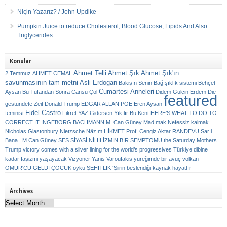
Niçin Yazarız? / John Updike
Pumpkin Juice to reduce Cholesterol, Blood Glucose, Lipids And Also
Triglycerides
Konular
Ahmet Telli
Ahmet Şık
Ahmet Şık'ın
2 Temmuz
AHMET CEMAL
savunmasının tam metni
Asli Erdogan
Bakişın Senin
Bağışıklık sistemi
Behçet
Cumartesi Anneleri
Aysan
Bu Tufandan Sonra
Cansu Çöl
Didem Gülçin Erdem
Die
featured
gestundete Zeit
Donald Trump
EDGAR ALLAN POE
Eren Aysan
Fidel Castro
feminist
Fikret YAZ
Gidersen Yıkılır Bu Kent
HERE’S WHAT TO DO TO
CORRECT IT
INGEBORG BACHMANN
M. Can Güney
Madımak
Nefessiz kalmak…
Nicholas Glastonbury
Nietzsche
Nâzım HİKMET
Prof. Cengiz Aktar
RANDEVU
Sarıl
Bana . M Can Güney
SES
SİYASİ NİHİLİZMİN BİR SEMPTOMU
the Saturday Mothers
Trump victory comes with a silver lining for the world’s progressives
Türkiye dibine
kadar faşizmi yaşayacak
Vizyoner
Yanis Varoufakis
yüreğimde bir avuç volkan
ÖMÜR'CÜ GELDİ ÇOCUK
öykü
ŞEHİTLİK
‘Şiirin beslendiği kaynak hayattır’
Archives
Archives