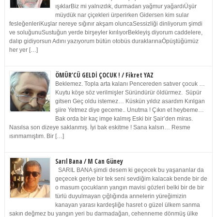
ışıklarBiz mi yalnızdık, durmadan yağmur yağardıÜşür
müydük nar çiçekleri ürperirken Gidersen kim sular
fesleğenleriKuşlar nereye sığınır akşam oluncaSessizliği dinliyorum şimdi
ve soluğunuSustuğun yerde birşeyler kırılıyorBekleyiş diyorum caddelere,
dalıp gidiyorsun Adını yazıyorum bütün otobüs duraklarınaÖpüştüğümüz
her yer […]
ÖMÜR’CÜ GELDİ ÇOCUK ! / Fikret YAZ
Beklemez. Topla arta kalanı Pencereden satıver çocuk …
Kuytu köşe söz verilmişler Süründürür öldürmez. Süpür
gitsen Geç oldu istemez… Küskün yıldız asardım Kırılgan
şiire Yetmez diye geceme.. Unutma ! Çıkın et heybeme…
Bak orda bir kaç imge kalmış Eski bir Şair’den miras.
Nasılsa son dizeye saklanmış. İyi bak eskitme ! Sana kalsın… Resme
ısınmamıştım. Bir […]
Sarıl Bana / M Can Güney
SARIL BANA şimdi desem ki geçecek bu yaşananlar da
geçecek geriye bir tek seni sevdiğim kalacak bende bir de
o masum çocukların yangın mavisi gözleri belki bir de bir
türlü duyulmayan çığlığında annelerin yüreğimizin
kanayan yarası kardeşliğe hasret o güzel ülkem sanma
sakın değmez bu yangın yeri bu darmadağan, cehenneme dönmüş ülke