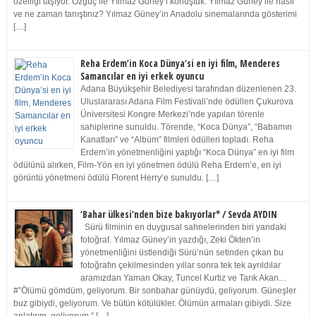
özelliği taşıyor. Özgüç ile Yılmaz Güney’i konuştuk. Yılmaz Güney ile nasıl
ve ne zaman tanıştınız? Yılmaz Güney’in Anadolu sinemalarında gösterimi
[…]
Reha Erdem’in Koca Dünya’si en iyi film, Menderes
Samancılar en iyi erkek oyuncu
Adana Büyükşehir Belediyesi tarafından düzenlenen 23.
Uluslararası Adana Film Festivali’nde ödüllen Çukurova
Üniversitesi Kongre Merkezi’nde yapılan törenle
sahiplerine sunuldu. Törende, “Koca Dünya”, “Babamın
Kanatları” ve “Albüm” filmleri ödülleri topladı. Reha
Erdem’in yönetmenliğini yaptığı “Koca Dünya” en iyi film
ödülünü alırken, Film-Yön en iyi yönetmen ödülü Reha Erdem’e, en iyi
görüntü yönetmeni ödülü Florent Herry’e sunuldu. […]
‘Bahar ülkesi’nden bize bakıyorlar* / Sevda AYDIN
Sürü filminin en duygusal sahnelerinden biri yandaki
fotoğraf. Yılmaz Güney’in yazdığı, Zeki Ökten’in
yönetmenliğini üstlendiği Sürü’nün setinden çıkan bu
fotoğrafın çekilmesinden yıllar sonra tek tek ayrıldılar
aramızdan Yaman Okay, Tuncel Kurtiz ve Tarık Akan…
#”Ölümü gömdüm, geliyorum. Bir sonbahar günüydü, geliyorum. Güneşler
buz gibiydi, geliyorum. Ve bütün kötülükler. Ölümün armaları gibiydi. Size