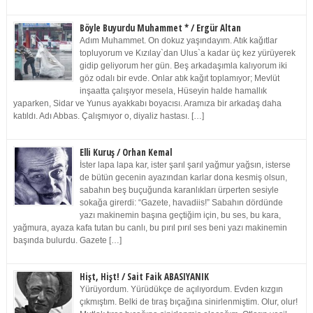
Böyle Buyurdu Muhammet * / Ergür Altan
Adım Muhammet. On dokuz yaşındayım. Atık kağıtlar
topluyorum ve Kızılay`dan Ulus`a kadar üç kez yürüyerek
gidip geliyorum her gün. Beş arkadaşımla kalıyorum iki
göz odalı bir evde. Onlar atık kağıt toplamıyor; Mevlüt
inşaatta çalışıyor mesela, Hüseyin halde hamallık
yaparken, Sidar ve Yunus ayakkabı boyacısı. Aramıza bir arkadaş daha
katıldı. Adı Abbas. Çalışmıyor o, diyaliz hastası. […]
Elli Kuruş / Orhan Kemal
İster lapa lapa kar, ister şarıl şarıl yağmur yağsın, isterse
de bütün gecenin ayazından karlar dona kesmiş olsun,
sabahın beş buçuğunda karanlıkları ürperten sesiyle
sokağa girerdi: “Gazete, havadiis!” Sabahın dördünde
yazı makinemin başına geçtiğim için, bu ses, bu kara,
yağmura, ayaza kafa tutan bu canlı, bu pırıl pırıl ses beni yazı makinemin
başında bulurdu. Gazete […]
Hişt, Hişt! / Sait Faik ABASIYANIK
Yürüyordum. Yürüdükçe de açılıyordum. Evden kızgın
çıkmıştım. Belki de tıraş bıçağına sinirlenmiştim. Olur, olur!