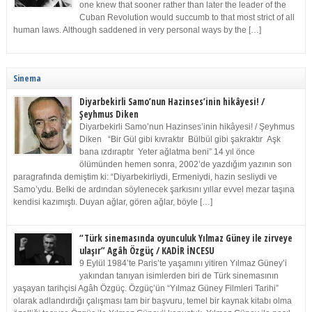
one knew that sooner rather than later the leader of the
Cuban Revolution would succumb to that most strict of all
human laws. Although saddened in very personal ways by the […]
Sinema
Diyarbekirli Samo’nun Hazinses’inin hikâyesi! /
Şeyhmus Diken
Diyarbekirli Samo’nun Hazinses’inin hikâyesi! / Şeyhmus
Diken “Bir Gül gibi kıvraktır Bülbül gibi şakraktır Aşk
bana ızdıraptır Yeter ağlatma beni” 14 yıl önce
ölümünden hemen sonra, 2002’de yazdığım yazının son
paragrafında demiştim ki: “Diyarbekirliydi, Ermeniydi, hazin sesliydi ve
Samo’ydu. Belki de ardından söylenecek şarkısını yıllar evvel mezar taşına
kendisi kazımıştı. Duyan ağlar, gören ağlar, böyle […]
“Türk sinemasında oyunculuk Yılmaz Güney ile zirveye
ulaşır” Agâh Özgüç / KADİR İNCESU
9 Eylül 1984’te Paris’te yaşamını yitiren Yılmaz Güney’i
yakından tanıyan isimlerden biri de Türk sinemasının
yaşayan tarihçisi Agâh Özgüç. Özgüç’ün “Yılmaz Güney Filmleri Tarihi”
olarak adlandırdığı çalışması tam bir başvuru, temel bir kaynak kitabı olma