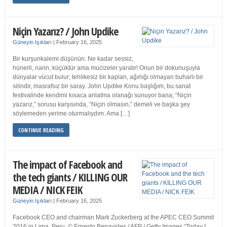
Niçin Yazarız? / John Updike
Güneyin Işıkları
|
February 16, 2025
Bir kurşunkalemi düşünün. Ne kadar sessiz,
hünerli, narin, küçüktür ama mucizeler yaratır! Onun bir dokunuşuyla
dünyalar vücut bulur; tehlikesiz bir kaplan, ağırlığı olmayan buharlı bir
silindir, masrafsız bir saray. John Updike Konu başlığım, bu sanat
festivalinde kendimi kısaca anlatma olanağı sunuyor bana; “Niçin
yazarız,” sorusu karşısında, “Niçin olmasın,” demeli ve başka şey
söylemeden yerime oturmalıydım. Ama […]
CONTINUE READING
The impact of Facebook and
the tech giants / KILLING OUR
MEDIA / NICK FEIK
Güneyin Işıkları
|
February 16, 2025
Facebook CEO and chairman Mark Zuckerberg at the APEC CEO Summit
2016 in Lima, Peru. © Ernesto Benavides / AFP / Getty Images “Today I