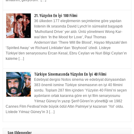
anlatırım, geliyorum.” […]
21. Yüzyılın En İyi 100 Filmi
36 ülkeden 177 eleştirmenin seçimlerine göre yapılan
listenin ilk sırasında David Lynch’in sürrealist başyapıtı
‘Mulholland Drive’ yer aldı. Ünlü yönetmeni Wong Kar-
wai’den ‘In the Mood for Love’, Paul Thomas
Anderson’dan ‘There Will Be Blood’, Hayao Miyazaki’den
‘Spirited Away’ ve Richard Linklater’dan ‘Boyhood’ izledi. Listeye
Türkiye’den senaryosunu Ercan Kesal, Ebru Ceylan ve Nuri Bilgi Ceylan’ın
kaleme […]
Türkiye Sinemasında Yüzyılın En İyi 40 Filmi
Edebiyat dergisi Notos sinema ve edebiyat dünyasından
383 önemli ismine Türkiye sinemasının en iyi 40 filmini
sordu. Toplam 287 film içinden ‘Yüzyılın 40 Filmi’ni seçen
aydınların ortak kararına göre en iyi film senaryosunu
Yılmaz Güney’in yazıp Şerif Gören’in yönettiği ve 1982
Cannes Film Festival’inde büyük ödül Altın Palmiye’yi kazanan ‘Yol’ oldu.
Listede Yılmaz Güney’in 3 […]
Son Eklenenler