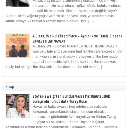
Mutlak tıraş bıçağına sinirlenmiş olacağım. Otların yeşil
olması, denizin mavi olması, gökyüzünün bulutsuz olması,
pekalâ bir meseledir. Kim demiş mesele değildir, diye?
Budalalık! Ya yağmur yağsaydı? Ya otların yeşili mor, ya denizin mavisi
kırmızı olsaydı? Olsaydı o zaman mesele olurdu, işte. […]
A Clean, Well-Lighted Place – Aydınlık ve Temiz Bir Yer /
ERNEST HEMINGWAY
A Clean, Well-Lighted Place / ERNEST HEMINGWAY It
was very late and everyone had left the cafe except an old
man who sat in the shadow the leaves of the tree made
against the electric light. In the day time the street was
dusty, but at night the dew settled the dust and the old man […]
Kitap
Stefan Zweig’ten Gündüz Vassaf’a: Umutsuzluk
bulaşıcıdır, umut da! / Türey Köse
Hayatı ve hatta siyaseti hep edebiyat aracılığıyla
kavramak, yorumlamak isteyen bir okur olarak bu
umutsuzluk günlerinde Avusturyalı yazar Stefan Zweig
düşüyor sık sık aklıma. “Kendi Hayatının Şiirini
Yazanlar”da roman tadında biyografilerle Casanova, Stendhal, Tolstoy’u