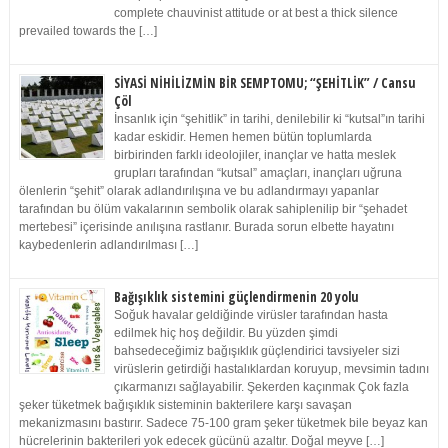
complete chauvinist attitude or at best a thick silence
prevailed towards the […]
SİYASİ NİHİLİZMİN BİR SEMPTOMU; “ŞEHİTLİK” / Cansu
Çöl
İnsanlık için “şehitlik” in tarihi, denilebilir ki “kutsal”ın tarihi
kadar eskidir. Hemen hemen bütün toplumlarda
birbirinden farklı ideolojiler, inançlar ve hatta meslek
grupları tarafından “kutsal” amaçları, inançları uğruna
ölenlerin “şehit” olarak adlandırılışına ve bu adlandırmayı yapanlar
tarafından bu ölüm vakalarının sembolik olarak sahiplenilip bir “şehadet
mertebesi” içerisinde anılışına rastlanır. Burada sorun elbette hayatını
kaybedenlerin adlandırılması […]
Bağışıklık sistemini güçlendirmenin 20 yolu
Soğuk havalar geldiğinde virüsler tarafından hasta
edilmek hiç hoş değildir. Bu yüzden şimdi
bahsedeceğimiz bağışıklık güçlendirici tavsiyeler sizi
virüslerin getirdiği hastalıklardan koruyup, mevsimin tadını
çıkarmanızı sağlayabilir. Şekerden kaçınmak Çok fazla
şeker tüketmek bağışıklık sisteminin bakterilere karşı savaşan
mekanizmasını bastırır. Sadece 75-100 gram şeker tüketmek bile beyaz kan
hücrelerinin bakterileri yok edecek gücünü azaltır. Doğal meyve […]