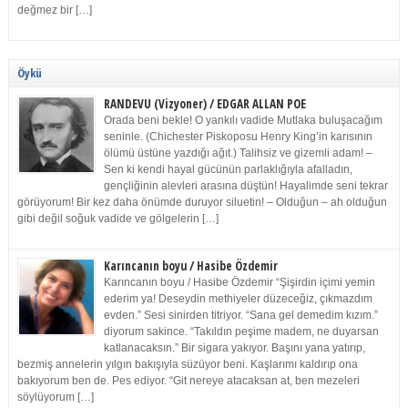
değmez bir […]
Öykü
RANDEVU (Vizyoner) / EDGAR ALLAN POE
Orada beni bekle! O yankılı vadide Mutlaka buluşacağım
seninle. (Chichester Piskoposu Henry King’in karısının
ölümü üstüne yazdığı ağıt.) Talihsiz ve gizemli adam! –
Sen ki kendi hayal gücünün parlaklığıyla afalladın,
gençliğinin alevleri arasına düştün! Hayalimde seni tekrar
görüyorum! Bir kez daha önümde duruyor siluetin! – Olduğun – ah olduğun
gibi değil soğuk vadide ve gölgelerin […]
Karıncanın boyu / Hasibe Özdemir
Karıncanın boyu / Hasibe Özdemir “Şişirdin içimi yemin
ederim ya! Deseydin methiyeler düzeceğiz, çıkmazdım
evden.” Sesi sinirden titriyor. “Sana gel demedim kızım.”
diyorum sakince. “Takıldın peşime madem, ne duyarsan
katlanacaksın.” Bir sigara yakıyor. Başını yana yatırıp,
bezmiş annelerin yılgın bakışıyla süzüyor beni. Kaşlarımı kaldırıp ona
bakıyorum ben de. Pes ediyor. “Git nereye atacaksan at, ben mezeleri
söylüyorum […]