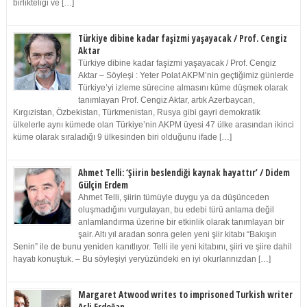
birlikteliği ve […]
Türkiye dibine kadar faşizmi yaşayacak / Prof. Cengiz
Aktar
Türkiye dibine kadar faşizmi yaşayacak / Prof. Cengiz
Aktar – Söyleşi : Yeter Polat AKPM’nin geçtiğimiz günlerde
Türkiye’yi izleme sürecine almasını küme düşmek olarak
tanımlayan Prof. Cengiz Aktar, artık Azerbaycan,
Kırgızistan, Özbekistan, Türkmenistan, Rusya gibi gayri demokratik
ülkelerle aynı kümede olan Türkiye’nin AKPM üyesi 47 ülke arasından ikinci
küme olarak sıraladığı 9 ülkesinden biri olduğunu ifade […]
Ahmet Telli: ‘Şiirin beslendiği kaynak hayattır’ / Didem
Gülçin Erdem
Ahmet Telli, şiirin tümüyle duygu ya da düşünceden
oluşmadığını vurgulayan, bu edebi türü anlama değil
anlamlandırma üzerine bir etkinlik olarak tanımlayan bir
şair. Altı yıl aradan sonra gelen yeni şiir kitabı “Bakışın
Senin” ile de bunu yeniden kanıtlıyor. Telli ile yeni kitabını, şiiri ve şiire dahil
hayatı konuştuk. – Bu söyleşiyi yeryüzündeki en iyi okurlarınızdan […]
Margaret Atwood writes to imprisoned Turkish writer