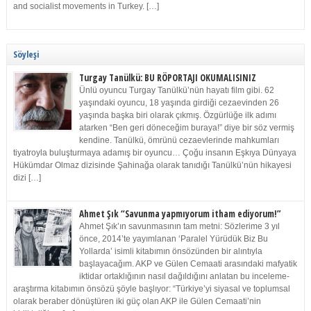
and socialist movements in Turkey. […]
Söyleşi
Turgay Tanülkü: BU RÖPORTAJI OKUMALISINIZ
Ünlü oyuncu Turgay Tanülkü’nün hayatı film gibi. 62
yaşındaki oyuncu, 18 yaşında girdiği cezaevinden 26
yaşında başka biri olarak çıkmış. Özgürlüğe ilk adımı
atarken “Ben geri döneceğim buraya!” diye bir söz vermiş
kendine. Tanülkü, ömrünü cezaevlerinde mahkumları
tiyatroyla buluşturmaya adamış bir oyuncu… Çoğu insanın Eşkıya Dünyaya
Hükümdar Olmaz dizisinde Şahinağa olarak tanıdığı Tanülkü’nün hikayesi
dizi […]
Ahmet Şık “Savunma yapmıyorum itham ediyorum!”
Ahmet Şık’ın savunmasının tam metni: Sözlerime 3 yıl
önce, 2014’te yayımlanan ‘Paralel Yürüdük Biz Bu
Yollarda’ isimli kitabımın önsözünden bir alıntıyla
başlayacağım. AKP ve Gülen Cemaati arasındaki mafyatik
iktidar ortaklığının nasıl dağıldığını anlatan bu inceleme-
araştırma kitabımın önsözü şöyle başlıyor: “Türkiye’yi siyasal ve toplumsal
olarak beraber dönüştüren iki güç olan AKP ile Gülen Cemaati’nin