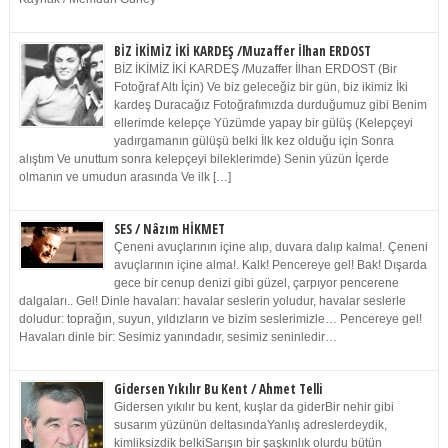
BİZ İKİMİZ İKİ KARDEŞ /Muzaffer İlhan ERDOST
BİZ İKİMİZ İKİ KARDEŞ /Muzaffer İlhan ERDOST (Bir
Fotoğraf Altı İçin) Ve biz geleceğiz bir gün, biz ikimiz İki
kardeş Duracağız Fotoğrafımızda durduğumuz gibi Benim
ellerimde kelepçe Yüzümde yapay bir gülüş (Kelepçeyi
yadırgamanın gülüşü belki İlk kez olduğu için Sonra
alıştım Ve unuttum sonra kelepçeyi bileklerimde) Senin yüzün İçerde
olmanın ve umudun arasında Ve ilk […]
SES / Nâzım HİKMET
Çeneni avuçlarının içine alıp, duvara dalıp kalma!. Çeneni
avuçlarının içine alma!. Kalk! Pencereye gel! Bak! Dışarda
gece bir cenup denizi gibi güzel, çarpıyor pencerene
dalgaları.. Gel! Dinle havaları: havalar seslerin yoludur, havalar seslerle
doludur: toprağın, suyun, yıldızların ve bizim seslerimizle… Pencereye gel!
Havaları dinle bir: Sesimiz yanındadır, sesimiz seninledir…
Gidersen Yıkılır Bu Kent / Ahmet Telli
Gidersen yıkılır bu kent, kuşlar da giderBir nehir gibi
susarım yüzünün deltasındaYanlış adreslerdeydik,
kimliksizdik belkiSarışın bir şaşkınlık olurdu bütün