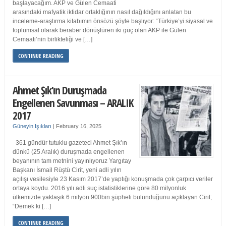
başlayacağım. AKP ve Gülen Cemaati
arasındaki mafyatik iktidar ortaklığının nasıl dağıldığını anlatan bu
inceleme-araştırma kitabımın önsözü şöyle başlıyor: “Türkiye’yi siyasal ve
toplumsal olarak beraber dönüştüren iki güç olan AKP ile Gülen
Cemaati’nin birlikteliği ve […]
CONTINUE READING
Ahmet Şık’ın Duruşmada
Engellenen Savunması – ARALIK
2017
Güneyin Işıkları
|
February 16, 2025
361 gündür tutuklu gazeteci Ahmet Şık’ın
dünkü (25 Aralık) duruşmada engellenen
beyanının tam metnini yayınlıyoruz Yargıtay
Başkanı İsmail Rüştü Cirit, yeni adli yılın
açılışı vesilesiyle 23 Kasım 2017’de yaptığı konuşmada çok çarpıcı veriler
ortaya koydu. 2016 yılı adli suç istatistiklerine göre 80 milyonluk
ülkemizde yaklaşık 6 milyon 900bin şüpheli bulunduğunu açıklayan Cirit;
“Demek ki […]
CONTINUE READING