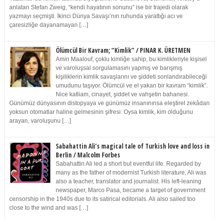
anlatan Stefan Zweig, “kendi hayatının sonunu” ise bir trajedi olarak
yazmayı seçmişti. İkinci Dünya Savaşı’nın ruhunda yarattığı acı ve
çaresizliğe dayanamayan […]
Ölümcül Bir Kavram; “Kimlik” / PINAR K. ÜRETMEN
Amin Maalouf, çoklu kimliğe sahip, bu kimlikleriyle kişisel
ve varoluşsal sorgulamasını yapmış ve barışmış
kişiliklerin kimlik savaşlarını ve şiddeti sonlandırabileceği
umudunu taşıyor. Ölümcül ve el yakan bir kavram “kimlik”.
Nice katliam, cinayet, şiddet ve vahşetin bahanesi.
Günümüz dünyasının distopyaya ve günümüz insanınınsa eleştirel zekâdan
yoksun otomatlar haline gelmesinin şifresi. Oysa kimlik, kim olduğunu
arayan, varoluşunu […]
Sabahattin Ali’s magical tale of Turkish love and loss in
Berlin / Malcolm Forbes
Sabahattin Ali led a short but eventful life. Regarded by
many as the father of modernist Turkish literature, Ali was
also a teacher, translator and journalist. His left-leaning
newspaper, Marco Pasa, became a target of government
censorship in the 1940s due to its satirical editorials. Ali also sailed too
close to the wind and was […]