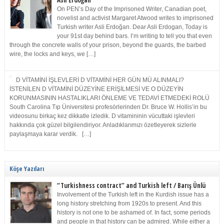
Asli Erdoğan
On PEN’s Day of the Imprisoned Writer, Canadian poet,
novelist and activist Margaret Atwood writes to imprisoned
Turkish writer Asli Erdoğan. Dear Asli Erdogan, Today is
your 91st day behind bars. I’m writing to tell you that even
through the concrete walls of your prison, beyond the guards, the barbed
wire, the locks and keys, we […]
D VİTAMİNİ İŞLEVLERİ D VİTAMİNİ HER GÜN MÜ ALINMALI?
İSTENİLEN D VİTAMİNİ DÜZEYİNE ERİŞİLMESİ VE O DÜZEYİN
KORUNMASININ HASTALIKLARI ÖNLEME VE TEDAVİ ETMEDEKİ ROLÜ
South Carolina Tıp Üniversitesi profesörlerinden Dr. Bruce W. Hollis’in bu
videosunu birkaç kez dikkatle izledik. D vitamininin vücuttaki işlevleri
hakkında çok güzel bilgilendiriyor. Anladıklarımızı özetleyerek sizlerle
paylaşmaya karar verdik. […]
Köşe Yazıları
“Turkishness contract” and Turkish left / Barış Ünlü
Involvement of the Turkish left in the Kurdish issue has a
long history stretching from 1920s to present. And this
history is not one to be ashamed of. In fact, some periods
and people in that history can be admired. While either a