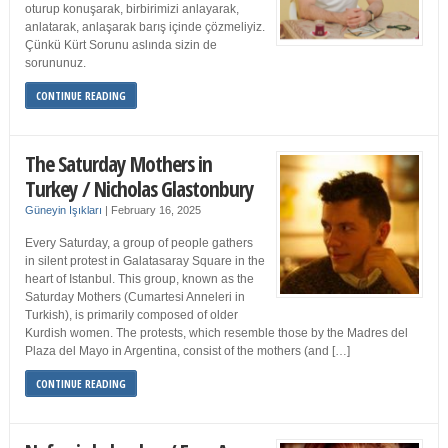
oturup konuşarak, birbirimizi anlayarak,
anlatarak, anlaşarak barış içinde çözmeliyiz.
Çünkü Kürt Sorunu aslında sizin de
sorununuz.
CONTINUE READING
The Saturday Mothers in
Turkey / Nicholas Glastonbury
Güneyin Işıkları
|
February 16, 2025
Every Saturday, a group of people gathers
in silent protest in Galatasaray Square in the
heart of Istanbul. This group, known as the
Saturday Mothers (Cumartesi Anneleri in
Turkish), is primarily composed of older
Kurdish women. The protests, which resemble those by the Madres del
Plaza del Mayo in Argentina, consist of the mothers (and […]
CONTINUE READING