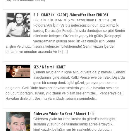
BİZ İKİMİZ İKİ KARDEŞ /Muzaffer İlhan ERDOST
BİZ İKİMİZ İKİ KARDEŞ /Muzaffer İlhan ERDOST (Bir
Fotoğraf Altı İçin) Ve biz geleceğiz bir gün, biz ikimiz İki
kardeş Duracağız Fotoğrafımızda durduğumuz gibi Benim
ellerimde kelepçe Yüzümde yapay bir gülüş (Kelepçeyi
yadırgamanın gülüşü belki İlk kez olduğu için Sonra
alıştım Ve unuttum sonra kelepçeyi bileklerimde) Senin yüzün İçerde
olmanın ve umudun arasında Ve ilk […]
SES / Nâzım HİKMET
Çeneni avuçlarının içine alıp, duvara dalıp kalma!. Çeneni
avuçlarının içine alma!. Kalk! Pencereye gel! Bak! Dışarda
gece bir cenup denizi gibi güzel, çarpıyor pencerene
dalgaları.. Gel! Dinle havaları: havalar seslerin yoludur, havalar seslerle
doludur: toprağın, suyun, yıldızların ve bizim seslerimizle… Pencereye gel!
Havaları dinle bir: Sesimiz yanındadır, sesimiz seninledir…
Gidersen Yıkılır Bu Kent / Ahmet Telli
Gidersen yıkılır bu kent, kuşlar da giderBir nehir gibi
susarım yüzünün deltasındaYanlış adreslerdeydik,
kimliksizdik belkiSarışın bir şaşkınlık olurdu bütün