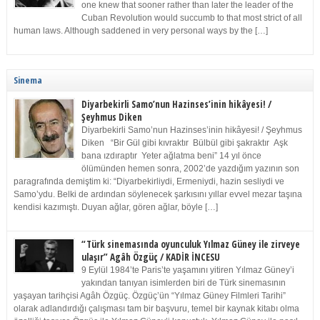
one knew that sooner rather than later the leader of the
Cuban Revolution would succumb to that most strict of all
human laws. Although saddened in very personal ways by the […]
Sinema
Diyarbekirli Samo’nun Hazinses’inin hikâyesi! /
Şeyhmus Diken
Diyarbekirli Samo’nun Hazinses’inin hikâyesi! / Şeyhmus
Diken “Bir Gül gibi kıvraktır Bülbül gibi şakraktır Aşk
bana ızdıraptır Yeter ağlatma beni” 14 yıl önce
ölümünden hemen sonra, 2002’de yazdığım yazının son
paragrafında demiştim ki: “Diyarbekirliydi, Ermeniydi, hazin sesliydi ve
Samo’ydu. Belki de ardından söylenecek şarkısını yıllar evvel mezar taşına
kendisi kazımıştı. Duyan ağlar, gören ağlar, böyle […]
“Türk sinemasında oyunculuk Yılmaz Güney ile zirveye
ulaşır” Agâh Özgüç / KADİR İNCESU
9 Eylül 1984’te Paris’te yaşamını yitiren Yılmaz Güney’i
yakından tanıyan isimlerden biri de Türk sinemasının
yaşayan tarihçisi Agâh Özgüç. Özgüç’ün “Yılmaz Güney Filmleri Tarihi”
olarak adlandırdığı çalışması tam bir başvuru, temel bir kaynak kitabı olma