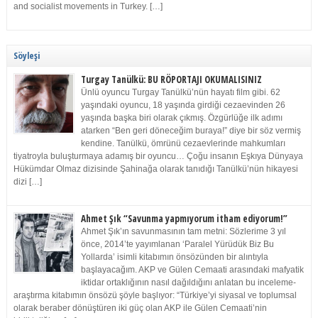
and socialist movements in Turkey. […]
Söyleşi
Turgay Tanülkü: BU RÖPORTAJI OKUMALISINIZ
Ünlü oyuncu Turgay Tanülkü’nün hayatı film gibi. 62
yaşındaki oyuncu, 18 yaşında girdiği cezaevinden 26
yaşında başka biri olarak çıkmış. Özgürlüğe ilk adımı
atarken “Ben geri döneceğim buraya!” diye bir söz vermiş
kendine. Tanülkü, ömrünü cezaevlerinde mahkumları
tiyatroyla buluşturmaya adamış bir oyuncu… Çoğu insanın Eşkıya Dünyaya
Hükümdar Olmaz dizisinde Şahinağa olarak tanıdığı Tanülkü’nün hikayesi
dizi […]
Ahmet Şık “Savunma yapmıyorum itham ediyorum!”
Ahmet Şık’ın savunmasının tam metni: Sözlerime 3 yıl
önce, 2014’te yayımlanan ‘Paralel Yürüdük Biz Bu
Yollarda’ isimli kitabımın önsözünden bir alıntıyla
başlayacağım. AKP ve Gülen Cemaati arasındaki mafyatik
iktidar ortaklığının nasıl dağıldığını anlatan bu inceleme-
araştırma kitabımın önsözü şöyle başlıyor: “Türkiye’yi siyasal ve toplumsal
olarak beraber dönüştüren iki güç olan AKP ile Gülen Cemaati’nin