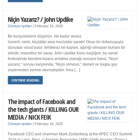
Niçin Yazarız? / John Updike
Güneyin Işıkları
|
February 16, 2025
Bir kurşunkalemi düşünün. Ne kadar sessiz,
hünerli, narin, küçüktür ama mucizeler yaratır! Onun bir dokunuşuyla
dünyalar vücut bulur; tehlikesiz bir kaplan, ağırlığı olmayan buharlı bir
silindir, masrafsız bir saray. John Updike Konu başlığım, bu sanat
festivalinde kendimi kısaca anlatma olanağı sunuyor bana; “Niçin
yazarız,” sorusu karşısında, “Niçin olmasın,” demeli ve başka şey
söylemeden yerime oturmalıydım. Ama […]
CONTINUE READING
The impact of Facebook and
the tech giants / KILLING OUR
MEDIA / NICK FEIK
Güneyin Işıkları
|
February 16, 2025
Facebook CEO and chairman Mark Zuckerberg at the APEC CEO Summit
2016 in Lima, Peru. © Ernesto Benavides / AFP / Getty Images “Today I