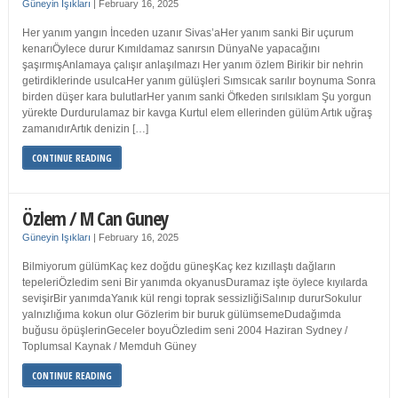
Güneyin Işıkları
|
February 16, 2025
Her yanım yangın İnceden uzanır Sivas’aHer yanım sanki Bir uçurum
kenarıÖylece durur Kımıldamaz sanırsın DünyaNe yapacağını
şaşırmışAnlamaya çalışır anlaşılmazı Her yanım özlem Birikir bir nehrin
getirdiklerinde usulcaHer yanım gülüşleri Sımsıcak sarılır boynuma Sonra
birden düşer kara bulutlarHer yanım sanki Öfkeden sırılsıklam Şu yorgun
yürekte Durdurulamaz bir kavga Kurtul elem ellerinden gülüm Artık uğraş
zamanıdırArtık denizin […]
CONTINUE READING
Özlem / M Can Guney
Güneyin Işıkları
|
February 16, 2025
Bilmiyorum gülümKaç kez doğdu güneşKaç kez kızıllaştı dağların
tepeleriÖzledim seni Bir yanımda okyanusDuramaz işte öylece kıyılarda
sevişirBir yanımdaYanık kül rengi toprak sessizliğiSalınıp dururSokulur
yalnızlığıma kokun olur Gözlerim bir buruk gülümsemeDudağımda
buğusu öpüşlerinGeceler boyuÖzledim seni 2004 Haziran Sydney /
Toplumsal Kaynak / Memduh Güney
CONTINUE READING