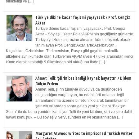
birlikteliği ve […]
Türkiye dibine kadar faşizmi yaşayacak / Prof. Cengiz
Aktar
Türkiye dibine kadar faşizmi yaşayacak / Prof. Cengiz
Aktar – Söyleşi : Yeter Polat AKPM’nin geçtiğimiz günlerde
Türkiye’yi izleme sürecine almasını küme düşmek olarak
tanımlayan Prof. Cengiz Aktar, artık Azerbaycan,
Kırgızistan, Özbekistan, Türkmenistan, Rusya gibi gayri demokratik
ülkelerle aynı kümede olan Türkiye’nin AKPM üyesi 47 ülke arasından ikinci
küme olarak sıraladığı 9 ülkesinden biri olduğunu ifade […]
Ahmet Telli: ‘Şiirin beslendiği kaynak hayattır’ / Didem
Gülçin Erdem
Ahmet Telli, şiirin tümüyle duygu ya da düşünceden
oluşmadığını vurgulayan, bu edebi türü anlama değil
anlamlandırma üzerine bir etkinlik olarak tanımlayan bir
şair. Altı yıl aradan sonra gelen yeni şiir kitabı “Bakışın
Senin” ile de bunu yeniden kanıtlıyor. Telli ile yeni kitabını, şiiri ve şiire dahil
hayatı konuştuk. – Bu söyleşiyi yeryüzündeki en iyi okurlarınızdan […]
Margaret Atwood writes to imprisoned Turkish writer