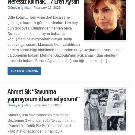
Nefessiz kalmak… / Eren Aysan
Güneyin Işıkları
|
February 16, 2025
Dille kolay… Tam yirmi dört koca sene
geçmiş o karanlık günün ardından. Her şey
dün gibi oysa. Ölümünden hemen önce
Sıvas’tan telefonla arayan babamla
konuşmam, televizyondan olayları takip
etmeye çalışmam, Madımak Oteli yakıldıktan
hemen sonra bilgi alabilmek için oradan oraya koşturmam; sonrasında
da dönemin bakanı Mehmet Gazioğlu’nun açıklamasından ölenlerin
arasında babam Behçet Aysan’ın olduğunu öğrenmem… […]
CONTINUE READING
Ahmet Şık “Savunma
yapmıyorum itham ediyorum!”
Güneyin Işıkları
|
February 16, 2025
Ahmet Şık’ın savunmasının tam metni:
Sözlerime 3 yıl önce, 2014’te yayımlanan
‘Paralel Yürüdük Biz Bu Yollarda’ isimli
kitabımın önsözünden bir alıntıyla