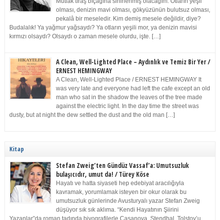
Mutlak tıraş bıçağına sinirlenmiş olacağım. Otların yeşil
olması, denizin mavi olması, gökyüzünün bulutsuz olması,
pekalâ bir meseledir. Kim demiş mesele değildir, diye?
Budalalık! Ya yağmur yağsaydı? Ya otların yeşili mor, ya denizin mavisi
kırmızı olsaydı? Olsaydı o zaman mesele olurdu, işte. […]
A Clean, Well-Lighted Place – Aydınlık ve Temiz Bir Yer /
ERNEST HEMINGWAY
A Clean, Well-Lighted Place / ERNEST HEMINGWAY It
was very late and everyone had left the cafe except an old
man who sat in the shadow the leaves of the tree made
against the electric light. In the day time the street was
dusty, but at night the dew settled the dust and the old man […]
Kitap
Stefan Zweig’ten Gündüz Vassaf’a: Umutsuzluk
bulaşıcıdır, umut da! / Türey Köse
Hayatı ve hatta siyaseti hep edebiyat aracılığıyla
kavramak, yorumlamak isteyen bir okur olarak bu
umutsuzluk günlerinde Avusturyalı yazar Stefan Zweig
düşüyor sık sık aklıma. “Kendi Hayatının Şiirini
Yazanlar”da roman tadında biyografilerle Casanova, Stendhal, Tolstoy’u