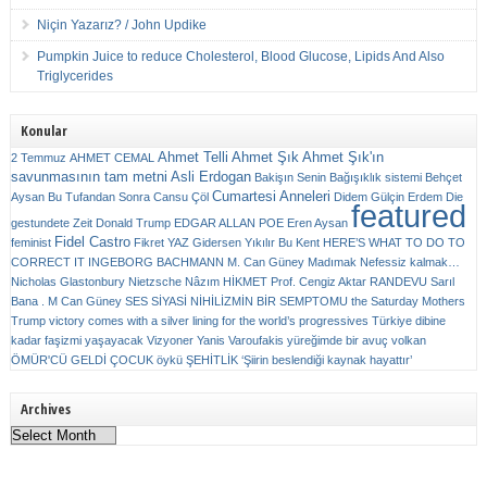
Niçin Yazarız? / John Updike
Pumpkin Juice to reduce Cholesterol, Blood Glucose, Lipids And Also
Triglycerides
Konular
Ahmet Telli
Ahmet Şık
Ahmet Şık'ın
2 Temmuz
AHMET CEMAL
savunmasının tam metni
Asli Erdogan
Bakişın Senin
Bağışıklık sistemi
Behçet
Cumartesi Anneleri
Aysan
Bu Tufandan Sonra
Cansu Çöl
Didem Gülçin Erdem
Die
featured
gestundete Zeit
Donald Trump
EDGAR ALLAN POE
Eren Aysan
Fidel Castro
feminist
Fikret YAZ
Gidersen Yıkılır Bu Kent
HERE’S WHAT TO DO TO
CORRECT IT
INGEBORG BACHMANN
M. Can Güney
Madımak
Nefessiz kalmak…
Nicholas Glastonbury
Nietzsche
Nâzım HİKMET
Prof. Cengiz Aktar
RANDEVU
Sarıl
Bana . M Can Güney
SES
SİYASİ NİHİLİZMİN BİR SEMPTOMU
the Saturday Mothers
Trump victory comes with a silver lining for the world’s progressives
Türkiye dibine
kadar faşizmi yaşayacak
Vizyoner
Yanis Varoufakis
yüreğimde bir avuç volkan
ÖMÜR'CÜ GELDİ ÇOCUK
öykü
ŞEHİTLİK
‘Şiirin beslendiği kaynak hayattır’
Archives
Archives