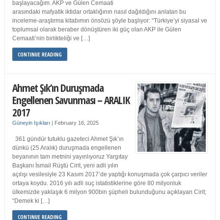
başlayacağım. AKP ve Gülen Cemaati
arasındaki mafyatik iktidar ortaklığının nasıl dağıldığını anlatan bu
inceleme-araştırma kitabımın önsözü şöyle başlıyor: “Türkiye’yi siyasal ve
toplumsal olarak beraber dönüştüren iki güç olan AKP ile Gülen
Cemaati’nin birlikteliği ve […]
CONTINUE READING
Ahmet Şık’ın Duruşmada
Engellenen Savunması – ARALIK
2017
Güneyin Işıkları
|
February 16, 2025
361 gündür tutuklu gazeteci Ahmet Şık’ın
dünkü (25 Aralık) duruşmada engellenen
beyanının tam metnini yayınlıyoruz Yargıtay
Başkanı İsmail Rüştü Cirit, yeni adli yılın
açılışı vesilesiyle 23 Kasım 2017’de yaptığı konuşmada çok çarpıcı veriler
ortaya koydu. 2016 yılı adli suç istatistiklerine göre 80 milyonluk
ülkemizde yaklaşık 6 milyon 900bin şüpheli bulunduğunu açıklayan Cirit;
“Demek ki […]
CONTINUE READING