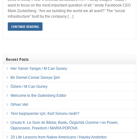
want to focus on the most important question of all,” wrote Facebook CEO
Mark Zuckerberg. “Are we building the world we all want?” The “social
infrastructure” built by the company […]
CONTINUE READING
Recent Posts
Her Yanım Yangın / M Can Guney
Bir Demet Cemal Süreya Şiiri
Özlem / M Can Guney
Welcome to the Gutenberg Editor
Orhan Veli
Yeni başlayanlar için: Kürt Sorunu nedir?
Ursula K. Le Guin ile İktidar, Baskı, Özgürlük Üzerine / on Power,
Oppression, Freedom / MARIA POPOVA
20 Life Lessons from Native Americans / Hayley Anderton