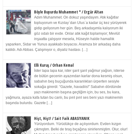
Böyle Buyurdu Muhammet * / Ergür Altan
Adım Muhammet. On dokuz yaşındayım. Atık kağıtlar
topluyorum ve Kızılay`dan Ulus`a kadar üç kez yürüyerek
gidip geliyorum her gün. Beş arkadaşımla kalıyorum iki
göz odalı bir evde. Onlar atık kağıt toplamıyor; Mevlüt
inşaatta çalışıyor mesela, Hüseyin halde hamallık
yaparken, Sidar ve Yunus ayakkabı boyacısı. Aramıza bir arkadaş daha
katıldı. Adı Abbas. Çalışmıyor o, diyaliz hastası. […]
Elli Kuruş / Orhan Kemal
İster lapa lapa kar, ister şarıl şarıl yağmur yağsın, isterse
de bütün gecenin ayazından karlar dona kesmiş olsun,
sabahın beş buçuğunda karanlıkları ürperten sesiyle
sokağa girerdi: “Gazete, havadiis!” Sabahın dördünde
yazı makinemin başına geçtiğim için, bu ses, bu kara,
yağmura, ayaza kafa tutan bu canlı, bu pırıl pırıl ses beni yazı makinemin
başında bulurdu. Gazete […]
Hişt, Hişt! / Sait Faik ABASIYANIK
Yürüyordum. Yürüdükçe de açılıyordum. Evden kızgın
çıkmıştım. Belki de tıraş bıçağına sinirlenmiştim. Olur, olur!