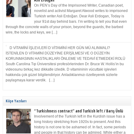
Asli Erdoğan
On PEN’s Day of the Imprisoned Writer, Canadian poet,
novelist and activist Margaret Atwood writes to imprisoned
Turkish writer Asli Erdoğan. Dear Asli Erdogan, Today is
your 91st day behind bars. I’m writing to tell you that even
through the concrete walls of your prison, beyond the guards, the barbed
wire, the locks and keys, we […]
D VİTAMİNİ İŞLEVLERİ D VİTAMİNİ HER GÜN MÜ ALINMALI?
İSTENİLEN D VİTAMİNİ DÜZEYİNE ERİŞİLMESİ VE O DÜZEYİN
KORUNMASININ HASTALIKLARI ÖNLEME VE TEDAVİ ETMEDEKİ ROLÜ
South Carolina Tıp Üniversitesi profesörlerinden Dr. Bruce W. Hollis’in bu
videosunu birkaç kez dikkatle izledik. D vitamininin vücuttaki işlevleri
hakkında çok güzel bilgilendiriyor. Anladıklarımızı özetleyerek sizlerle
paylaşmaya karar verdik. […]
Köşe Yazıları
“Turkishness contract” and Turkish left / Barış Ünlü
Involvement of the Turkish left in the Kurdish issue has a
long history stretching from 1920s to present. And this
history is not one to be ashamed of. In fact, some periods
and people in that history can be admired. While either a