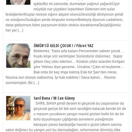
ışıklarBiz mi yalnızdık, durmadan yağmur yağardıÜşür
müydük nar çiçekleri ürperirken Gidersen kim sular
fesleğenleriKuşlar nereye sığınır akşam oluncaSessizliği dinliyorum şimdi
ve soluğunuSustuğun yerde birşeyler kırılıyorBekleyiş diyorum caddelere,
dalıp gidiyorsun Adını yazıyorum bütün otobüs duraklarınaÖpüştüğümüz
her yer […]
ÖMÜR’CÜ GELDİ ÇOCUK ! / Fikret YAZ
Beklemez. Topla arta kalanı Pencereden satıver çocuk …
Kuytu köşe söz verilmişler Süründürür öldürmez. Süpür
gitsen Geç oldu istemez… Küskün yıldız asardım Kırılgan
şiire Yetmez diye geceme.. Unutma ! Çıkın et heybeme…
Bak orda bir kaç imge kalmış Eski bir Şair’den miras.
Nasılsa son dizeye saklanmış. İyi bak eskitme ! Sana kalsın… Resme
ısınmamıştım. Bir […]
Sarıl Bana / M Can Güney
SARIL BANA şimdi desem ki geçecek bu yaşananlar da
geçecek geriye bir tek seni sevdiğim kalacak bende bir de
o masum çocukların yangın mavisi gözleri belki bir de bir
türlü duyulmayan çığlığında annelerin yüreğimizin
kanayan yarası kardeşliğe hasret o güzel ülkem sanma
sakın değmez bu yangın yeri bu darmadağan, cehenneme dönmüş ülke