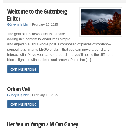
Welcome to the Gutenberg
Editor
Güneyin Işıkları
|
February 16, 2025
The goal of this new editor is to make
adding rich content to WordPress simple
and enjoyable. This whole post is composed of pieces of content—
somewhat similar to LEGO bricks—that you can move around and
interact with. Move your cursor around and you’ll notice the different
blocks light up with outlines and arrows. Press the […]
CONTINUE READING
Orhan Veli
Güneyin Işıkları
|
February 16, 2025
CONTINUE READING
Her Yanım Yangın / M Can Guney