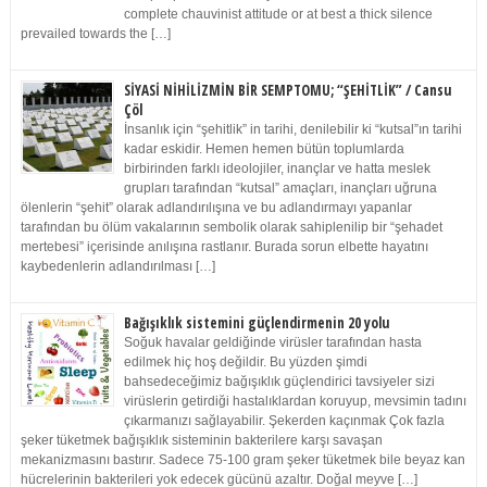
complete chauvinist attitude or at best a thick silence
prevailed towards the […]
SİYASİ NİHİLİZMİN BİR SEMPTOMU; “ŞEHİTLİK” / Cansu
Çöl
İnsanlık için “şehitlik” in tarihi, denilebilir ki “kutsal”ın tarihi
kadar eskidir. Hemen hemen bütün toplumlarda
birbirinden farklı ideolojiler, inançlar ve hatta meslek
grupları tarafından “kutsal” amaçları, inançları uğruna
ölenlerin “şehit” olarak adlandırılışına ve bu adlandırmayı yapanlar
tarafından bu ölüm vakalarının sembolik olarak sahiplenilip bir “şehadet
mertebesi” içerisinde anılışına rastlanır. Burada sorun elbette hayatını
kaybedenlerin adlandırılması […]
Bağışıklık sistemini güçlendirmenin 20 yolu
Soğuk havalar geldiğinde virüsler tarafından hasta
edilmek hiç hoş değildir. Bu yüzden şimdi
bahsedeceğimiz bağışıklık güçlendirici tavsiyeler sizi
virüslerin getirdiği hastalıklardan koruyup, mevsimin tadını
çıkarmanızı sağlayabilir. Şekerden kaçınmak Çok fazla
şeker tüketmek bağışıklık sisteminin bakterilere karşı savaşan
mekanizmasını bastırır. Sadece 75-100 gram şeker tüketmek bile beyaz kan
hücrelerinin bakterileri yok edecek gücünü azaltır. Doğal meyve […]