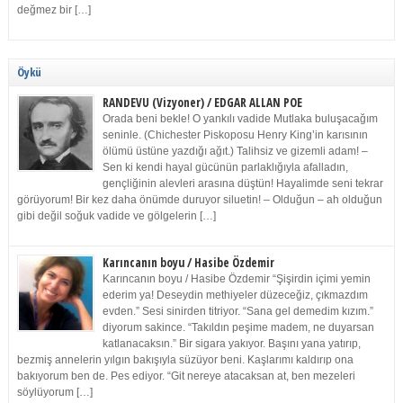
değmez bir […]
Öykü
RANDEVU (Vizyoner) / EDGAR ALLAN POE
Orada beni bekle! O yankılı vadide Mutlaka buluşacağım
seninle. (Chichester Piskoposu Henry King’in karısının
ölümü üstüne yazdığı ağıt.) Talihsiz ve gizemli adam! –
Sen ki kendi hayal gücünün parlaklığıyla afalladın,
gençliğinin alevleri arasına düştün! Hayalimde seni tekrar
görüyorum! Bir kez daha önümde duruyor siluetin! – Olduğun – ah olduğun
gibi değil soğuk vadide ve gölgelerin […]
Karıncanın boyu / Hasibe Özdemir
Karıncanın boyu / Hasibe Özdemir “Şişirdin içimi yemin
ederim ya! Deseydin methiyeler düzeceğiz, çıkmazdım
evden.” Sesi sinirden titriyor. “Sana gel demedim kızım.”
diyorum sakince. “Takıldın peşime madem, ne duyarsan
katlanacaksın.” Bir sigara yakıyor. Başını yana yatırıp,
bezmiş annelerin yılgın bakışıyla süzüyor beni. Kaşlarımı kaldırıp ona
bakıyorum ben de. Pes ediyor. “Git nereye atacaksan at, ben mezeleri
söylüyorum […]