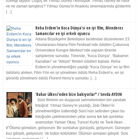
özelliği taşıyor. Özgüç ile Yılmaz Güney’i konuştuk. Yılmaz Güney ile nasıl
ve ne zaman tanıştınız? Yılmaz Güney’in Anadolu sinemalarında gösterimi
[…]
Reha Erdem’in Koca Dünya’si en iyi film, Menderes
Samancılar en iyi erkek oyuncu
Adana Büyükşehir Belediyesi tarafından düzenlenen 23.
Uluslararası Adana Film Festivali’nde ödüllen Çukurova
Üniversitesi Kongre Merkezi’nde yapılan törenle
sahiplerine sunuldu. Törende, “Koca Dünya”, “Babamın
Kanatları” ve “Albüm” filmleri ödülleri topladı. Reha
Erdem’in yönetmenliğini yaptığı “Koca Dünya” en iyi film
ödülünü alırken, Film-Yön en iyi yönetmen ödülü Reha Erdem’e, en iyi
görüntü yönetmeni ödülü Florent Herry’e sunuldu. […]
‘Bahar ülkesi’nden bize bakıyorlar* / Sevda AYDIN
Sürü filminin en duygusal sahnelerinden biri yandaki
fotoğraf. Yılmaz Güney’in yazdığı, Zeki Ökten’in
yönetmenliğini üstlendiği Sürü’nün setinden çıkan bu
fotoğrafın çekilmesinden yıllar sonra tek tek ayrıldılar
aramızdan Yaman Okay, Tuncel Kurtiz ve Tarık Akan…
#”Ölümü gömdüm, geliyorum. Bir sonbahar günüydü, geliyorum. Güneşler
buz gibiydi, geliyorum. Ve bütün kötülükler. Ölümün armaları gibiydi. Size