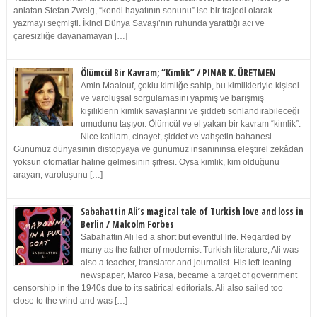
anlatan Stefan Zweig, “kendi hayatının sonunu” ise bir trajedi olarak
yazmayı seçmişti. İkinci Dünya Savaşı’nın ruhunda yarattığı acı ve
çaresizliğe dayanamayan […]
Ölümcül Bir Kavram; “Kimlik” / PINAR K. ÜRETMEN
Amin Maalouf, çoklu kimliğe sahip, bu kimlikleriyle kişisel
ve varoluşsal sorgulamasını yapmış ve barışmış
kişiliklerin kimlik savaşlarını ve şiddeti sonlandırabileceği
umudunu taşıyor. Ölümcül ve el yakan bir kavram “kimlik”.
Nice katliam, cinayet, şiddet ve vahşetin bahanesi.
Günümüz dünyasının distopyaya ve günümüz insanınınsa eleştirel zekâdan
yoksun otomatlar haline gelmesinin şifresi. Oysa kimlik, kim olduğunu
arayan, varoluşunu […]
Sabahattin Ali’s magical tale of Turkish love and loss in
Berlin / Malcolm Forbes
Sabahattin Ali led a short but eventful life. Regarded by
many as the father of modernist Turkish literature, Ali was
also a teacher, translator and journalist. His left-leaning
newspaper, Marco Pasa, became a target of government
censorship in the 1940s due to its satirical editorials. Ali also sailed too
close to the wind and was […]