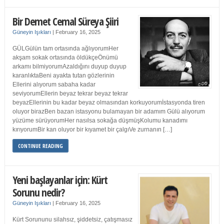
Bir Demet Cemal Süreya Şiiri
Güneyin Işıkları
|
February 16, 2025
GÜLGülün tam ortasında ağlıyorumHer
akşam sokak ortasında öldükçeÖnümü
arkamı bilmiyorumAzaldığını duyup duyup
karanlıktaBeni ayakta tutan gözlerinin
Ellerini alıyorum sabaha kadar
seviyorumEllerin beyaz tekrar beyaz tekrar
beyazEllerinin bu kadar beyaz olmasından korkuyorumİstasyonda tiren
oluyor birazBen bazan istasyonu bulamayan bir adamım Gülü alıyorum
yüzüme sürüyorumHer nasılsa sokağa düşmüşKolumu kanadımı
kırıyorumBir kan oluyor bir kıyamet bir çalgıVe zurnanın […]
CONTINUE READING
Yeni başlayanlar için: Kürt
Sorunu nedir?
Güneyin Işıkları
|
February 16, 2025
Kürt Sorununu silahsız, şiddetsiz, çatışmasız