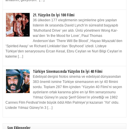
anlatırım, geliyorum.” […]
21. Yüzyılın En İyi 100 Filmi
36 ülkeden 177 eleştirmenin seçimlerine göre yapılan
listenin ilk sırasında David Lynch’in sürrealist başyapıtı
‘Mulholland Drive’ yer aldı. Ünlü yönetmeni Wong Kar-
wai’den ‘In the Mood for Love’, Paul Thomas
Anderson’dan ‘There Will Be Blood’, Hayao Miyazaki’den
‘Spirited Away’ ve Richard Linklater’dan ‘Boyhood’ izledi. Listeye
Türkiye’den senaryosunu Ercan Kesal, Ebru Ceylan ve Nuri Bilgi Ceylan’ın
kaleme […]
Türkiye Sinemasında Yüzyılın En İyi 40 Filmi
Edebiyat dergisi Notos sinema ve edebiyat dünyasından
383 önemli ismine Türkiye sinemasının en iyi 40 filmini
sordu. Toplam 287 film içinden ‘Yüzyılın 40 Filmi’ni seçen
aydınların ortak kararına göre en iyi film senaryosunu
Yılmaz Güney’in yazıp Şerif Gören’in yönettiği ve 1982
Cannes Film Festival’inde büyük ödül Altın Palmiye’yi kazanan ‘Yol’ oldu.
Listede Yılmaz Güney’in 3 […]
Son Eklenenler