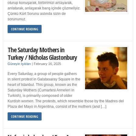
oturup konuşarak, birbirimizi anlayarak,
anlatarak, anlaşarak barış içinde çözmeliyiz.
Çünkü Kürt Sorunu aslında sizin de
sorununuz.
CONTINUE READING
The Saturday Mothers in
Turkey / Nicholas Glastonbury
Güneyin Işıkları
|
February 16, 2025
Every Saturday, a group of people gathers
in silent protest in Galatasaray Square in the
heart of Istanbul. This group, known as the
Saturday Mothers (Cumartesi Anneleri in
Turkish), is primarily composed of older
Kurdish women. The protests, which resemble those by the Madres del
Plaza del Mayo in Argentina, consist of the mothers (and […]
CONTINUE READING