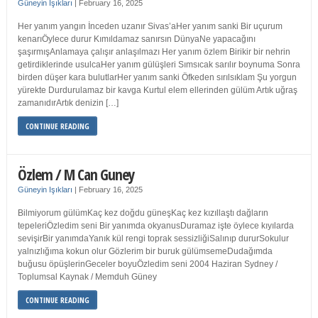
Güneyin Işıkları
|
February 16, 2025
Her yanım yangın İnceden uzanır Sivas’aHer yanım sanki Bir uçurum
kenarıÖylece durur Kımıldamaz sanırsın DünyaNe yapacağını
şaşırmışAnlamaya çalışır anlaşılmazı Her yanım özlem Birikir bir nehrin
getirdiklerinde usulcaHer yanım gülüşleri Sımsıcak sarılır boynuma Sonra
birden düşer kara bulutlarHer yanım sanki Öfkeden sırılsıklam Şu yorgun
yürekte Durdurulamaz bir kavga Kurtul elem ellerinden gülüm Artık uğraş
zamanıdırArtık denizin […]
CONTINUE READING
Özlem / M Can Guney
Güneyin Işıkları
|
February 16, 2025
Bilmiyorum gülümKaç kez doğdu güneşKaç kez kızıllaştı dağların
tepeleriÖzledim seni Bir yanımda okyanusDuramaz işte öylece kıyılarda
sevişirBir yanımdaYanık kül rengi toprak sessizliğiSalınıp dururSokulur
yalnızlığıma kokun olur Gözlerim bir buruk gülümsemeDudağımda
buğusu öpüşlerinGeceler boyuÖzledim seni 2004 Haziran Sydney /
Toplumsal Kaynak / Memduh Güney
CONTINUE READING