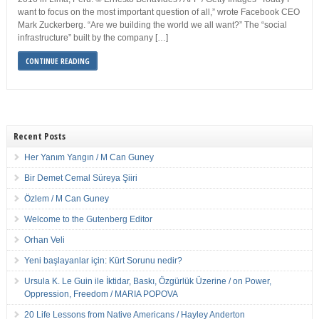
want to focus on the most important question of all,” wrote Facebook CEO
Mark Zuckerberg. “Are we building the world we all want?” The “social
infrastructure” built by the company […]
CONTINUE READING
Recent Posts
Her Yanım Yangın / M Can Guney
Bir Demet Cemal Süreya Şiiri
Özlem / M Can Guney
Welcome to the Gutenberg Editor
Orhan Veli
Yeni başlayanlar için: Kürt Sorunu nedir?
Ursula K. Le Guin ile İktidar, Baskı, Özgürlük Üzerine / on Power,
Oppression, Freedom / MARIA POPOVA
20 Life Lessons from Native Americans / Hayley Anderton