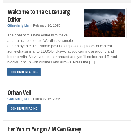
Welcome to the Gutenberg
Editor
Güneyin Işıkları
|
February 16, 2025
The goal of this new editor is to make
adding rich content to WordPress simple
and enjoyable. This whole post is composed of pieces of content—
somewhat similar to LEGO bricks—that you can move around and
interact with. Move your cursor around and you’ll notice the different
blocks light up with outlines and arrows. Press the […]
CONTINUE READING
Orhan Veli
Güneyin Işıkları
|
February 16, 2025
CONTINUE READING
Her Yanım Yangın / M Can Guney