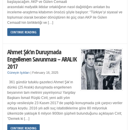
başlayacağım. AKP ve Gülen Cemaati
arasındaki mafyatik iktidar ortaklığının nasıl dağıldığını anlatan bu
inceleme-araştırma kitabımın önsözü şöyle başlıyor: “Türkiye’yi siyasal ve
toplumsal olarak beraber dönüştüren iki güç olan AKP ile Gülen
Cemaati’nin birlikteliği ve […]
CONTINUE READING
Ahmet Şık’ın Duruşmada
Engellenen Savunması – ARALIK
2017
Güneyin Işıkları
|
February 16, 2025
361 gündür tutuklu gazeteci Ahmet Şık’ın
dünkü (25 Aralık) duruşmada engellenen
beyanının tam metnini yayınlıyoruz Yargıtay
Başkanı İsmail Rüştü Cirit, yeni adli yılın
açılışı vesilesiyle 23 Kasım 2017’de yaptığı konuşmada çok çarpıcı veriler
ortaya koydu. 2016 yılı adli suç istatistiklerine göre 80 milyonluk
ülkemizde yaklaşık 6 milyon 900bin şüpheli bulunduğunu açıklayan Cirit;
“Demek ki […]
CONTINUE READING