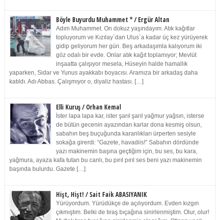
Böyle Buyurdu Muhammet * / Ergür Altan
Adım Muhammet. On dokuz yaşındayım. Atık kağıtlar
topluyorum ve Kızılay`dan Ulus`a kadar üç kez yürüyerek
gidip geliyorum her gün. Beş arkadaşımla kalıyorum iki
göz odalı bir evde. Onlar atık kağıt toplamıyor; Mevlüt
inşaatta çalışıyor mesela, Hüseyin halde hamallık
yaparken, Sidar ve Yunus ayakkabı boyacısı. Aramıza bir arkadaş daha
katıldı. Adı Abbas. Çalışmıyor o, diyaliz hastası. […]
Elli Kuruş / Orhan Kemal
İster lapa lapa kar, ister şarıl şarıl yağmur yağsın, isterse
de bütün gecenin ayazından karlar dona kesmiş olsun,
sabahın beş buçuğunda karanlıkları ürperten sesiyle
sokağa girerdi: “Gazete, havadiis!” Sabahın dördünde
yazı makinemin başına geçtiğim için, bu ses, bu kara,
yağmura, ayaza kafa tutan bu canlı, bu pırıl pırıl ses beni yazı makinemin
başında bulurdu. Gazete […]
Hişt, Hişt! / Sait Faik ABASIYANIK
Yürüyordum. Yürüdükçe de açılıyordum. Evden kızgın
çıkmıştım. Belki de tıraş bıçağına sinirlenmiştim. Olur, olur!