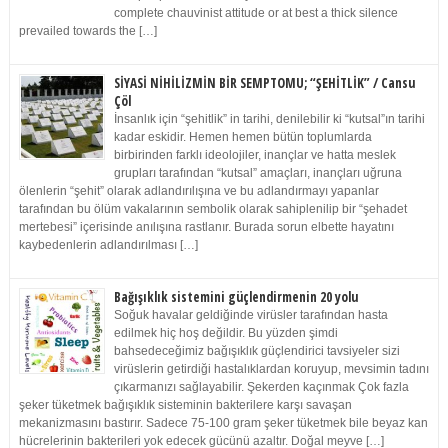
complete chauvinist attitude or at best a thick silence
prevailed towards the […]
SİYASİ NİHİLİZMİN BİR SEMPTOMU; “ŞEHİTLİK” / Cansu
Çöl
İnsanlık için “şehitlik” in tarihi, denilebilir ki “kutsal”ın tarihi
kadar eskidir. Hemen hemen bütün toplumlarda
birbirinden farklı ideolojiler, inançlar ve hatta meslek
grupları tarafından “kutsal” amaçları, inançları uğruna
ölenlerin “şehit” olarak adlandırılışına ve bu adlandırmayı yapanlar
tarafından bu ölüm vakalarının sembolik olarak sahiplenilip bir “şehadet
mertebesi” içerisinde anılışına rastlanır. Burada sorun elbette hayatını
kaybedenlerin adlandırılması […]
Bağışıklık sistemini güçlendirmenin 20 yolu
Soğuk havalar geldiğinde virüsler tarafından hasta
edilmek hiç hoş değildir. Bu yüzden şimdi
bahsedeceğimiz bağışıklık güçlendirici tavsiyeler sizi
virüslerin getirdiği hastalıklardan koruyup, mevsimin tadını
çıkarmanızı sağlayabilir. Şekerden kaçınmak Çok fazla
şeker tüketmek bağışıklık sisteminin bakterilere karşı savaşan
mekanizmasını bastırır. Sadece 75-100 gram şeker tüketmek bile beyaz kan
hücrelerinin bakterileri yok edecek gücünü azaltır. Doğal meyve […]