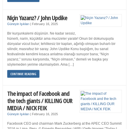
Niçin Yazarız? / John Updike
Güneyin Işıkları
|
February 16, 2025
Bir kurşunkalemi düşünün. Ne kadar sessiz,
hünerli, narin, küçüktür ama mucizeler yaratır! Onun bir dokunuşuyla
dünyalar vücut bulur; tehlikesiz bir kaplan, ağırlığı olmayan buharlı bir
silindir, masrafsız bir saray. John Updike Konu başlığım, bu sanat
festivalinde kendimi kısaca anlatma olanağı sunuyor bana; “Niçin
yazarız,” sorusu karşısında, “Niçin olmasın,” demeli ve başka şey
söylemeden yerime oturmalıydım. Ama […]
CONTINUE READING
The impact of Facebook and
the tech giants / KILLING OUR
MEDIA / NICK FEIK
Güneyin Işıkları
|
February 16, 2025
Facebook CEO and chairman Mark Zuckerberg at the APEC CEO Summit
2016 in Lima, Peru. © Ernesto Benavides / AFP / Getty Images “Today I