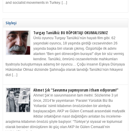
and socialist movements in Turkey. […]
Söyleşi
Turgay Tanülkü: BU RÖPORTAJI OKUMALISINIZ
Ünlü oyuncu Turgay Tanülkü’nün hayatı film gibi. 62
yaşındaki oyuncu, 18 yaşında girdiği cezaevinden 26
yaşında başka biri olarak çıkmış. Özgürlüğe ilk adımı
atarken “Ben geri döneceğim buraya!” diye bir söz vermiş
kendine. Tanülkü, ömrünü cezaevlerinde mahkumları
tiyatroyla buluşturmaya adamış bir oyuncu… Çoğu insanın Eşkıya Dünyaya
Hükümdar Olmaz dizisinde Şahinağa olarak tanıdığı Tanülkü’nün hikayesi
dizi […]
Ahmet Şık “Savunma yapmıyorum itham ediyorum!”
Ahmet Şık’ın savunmasının tam metni: Sözlerime 3 yıl
önce, 2014’te yayımlanan ‘Paralel Yürüdük Biz Bu
Yollarda’ isimli kitabımın önsözünden bir alıntıyla
başlayacağım. AKP ve Gülen Cemaati arasındaki mafyatik
iktidar ortaklığının nasıl dağıldığını anlatan bu inceleme-
araştırma kitabımın önsözü şöyle başlıyor: “Türkiye’yi siyasal ve toplumsal
olarak beraber dönüştüren iki güç olan AKP ile Gülen Cemaati’nin