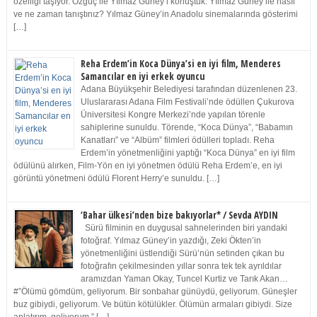
özelliği taşıyor. Özgüç ile Yılmaz Güney’i konuştuk. Yılmaz Güney ile nasıl
ve ne zaman tanıştınız? Yılmaz Güney’in Anadolu sinemalarında gösterimi
[…]
Reha Erdem’in Koca Dünya’si en iyi film, Menderes
Samancılar en iyi erkek oyuncu
Adana Büyükşehir Belediyesi tarafından düzenlenen 23.
Uluslararası Adana Film Festivali’nde ödüllen Çukurova
Üniversitesi Kongre Merkezi’nde yapılan törenle
sahiplerine sunuldu. Törende, “Koca Dünya”, “Babamın
Kanatları” ve “Albüm” filmleri ödülleri topladı. Reha
Erdem’in yönetmenliğini yaptığı “Koca Dünya” en iyi film
ödülünü alırken, Film-Yön en iyi yönetmen ödülü Reha Erdem’e, en iyi
görüntü yönetmeni ödülü Florent Herry’e sunuldu. […]
‘Bahar ülkesi’nden bize bakıyorlar* / Sevda AYDIN
Sürü filminin en duygusal sahnelerinden biri yandaki
fotoğraf. Yılmaz Güney’in yazdığı, Zeki Ökten’in
yönetmenliğini üstlendiği Sürü’nün setinden çıkan bu
fotoğrafın çekilmesinden yıllar sonra tek tek ayrıldılar
aramızdan Yaman Okay, Tuncel Kurtiz ve Tarık Akan…
#”Ölümü gömdüm, geliyorum. Bir sonbahar günüydü, geliyorum. Güneşler
buz gibiydi, geliyorum. Ve bütün kötülükler. Ölümün armaları gibiydi. Size