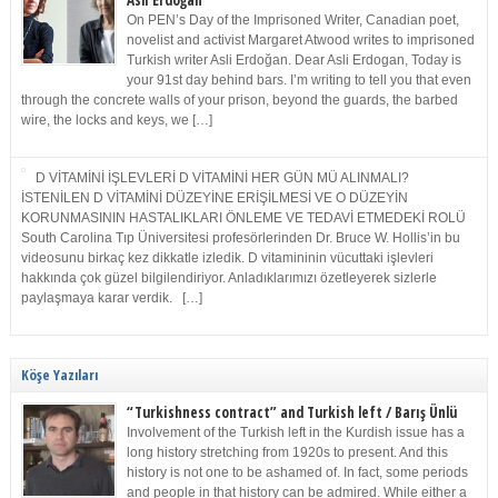
Asli Erdoğan
On PEN’s Day of the Imprisoned Writer, Canadian poet,
novelist and activist Margaret Atwood writes to imprisoned
Turkish writer Asli Erdoğan. Dear Asli Erdogan, Today is
your 91st day behind bars. I’m writing to tell you that even
through the concrete walls of your prison, beyond the guards, the barbed
wire, the locks and keys, we […]
D VİTAMİNİ İŞLEVLERİ D VİTAMİNİ HER GÜN MÜ ALINMALI?
İSTENİLEN D VİTAMİNİ DÜZEYİNE ERİŞİLMESİ VE O DÜZEYİN
KORUNMASININ HASTALIKLARI ÖNLEME VE TEDAVİ ETMEDEKİ ROLÜ
South Carolina Tıp Üniversitesi profesörlerinden Dr. Bruce W. Hollis’in bu
videosunu birkaç kez dikkatle izledik. D vitamininin vücuttaki işlevleri
hakkında çok güzel bilgilendiriyor. Anladıklarımızı özetleyerek sizlerle
paylaşmaya karar verdik. […]
Köşe Yazıları
“Turkishness contract” and Turkish left / Barış Ünlü
Involvement of the Turkish left in the Kurdish issue has a
long history stretching from 1920s to present. And this
history is not one to be ashamed of. In fact, some periods
and people in that history can be admired. While either a