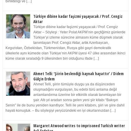
birlikteliği ve […]
Türkiye dibine kadar faşizmi yaşayacak / Prof. Cengiz
Aktar
Türkiye dibine kadar faşizmi yaşayacak / Prof. Cengiz
Aktar – Söyleşi : Yeter Polat AKPM’nin geçtiğimiz günlerde
Türkiye’yi izleme sürecine almasını küme düşmek olarak
tanımlayan Prof. Cengiz Aktar, artık Azerbaycan,
Kırgızistan, Özbekistan, Türkmenistan, Rusya gibi gayri demokratik
ülkelerle aynı kümede olan Türkiye’nin AKPM üyesi 47 ülke arasından ikinci
küme olarak sıraladığı 9 ülkesinden biri olduğunu ifade […]
Ahmet Telli: ‘Şiirin beslendiği kaynak hayattır’ / Didem
Gülçin Erdem
Ahmet Telli, şiirin tümüyle duygu ya da düşünceden
oluşmadığını vurgulayan, bu edebi türü anlama değil
anlamlandırma üzerine bir etkinlik olarak tanımlayan bir
şair. Altı yıl aradan sonra gelen yeni şiir kitabı “Bakışın
Senin” ile de bunu yeniden kanıtlıyor. Telli ile yeni kitabını, şiiri ve şiire dahil
hayatı konuştuk. – Bu söyleşiyi yeryüzündeki en iyi okurlarınızdan […]
Margaret Atwood writes to imprisoned Turkish writer