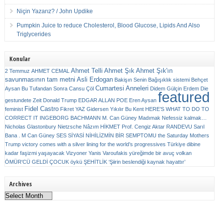
Niçin Yazarız? / John Updike
Pumpkin Juice to reduce Cholesterol, Blood Glucose, Lipids And Also
Triglycerides
Konular
Ahmet Telli
Ahmet Şık
Ahmet Şık'ın
2 Temmuz
AHMET CEMAL
savunmasının tam metni
Asli Erdogan
Bakişın Senin
Bağışıklık sistemi
Behçet
Cumartesi Anneleri
Aysan
Bu Tufandan Sonra
Cansu Çöl
Didem Gülçin Erdem
Die
featured
gestundete Zeit
Donald Trump
EDGAR ALLAN POE
Eren Aysan
Fidel Castro
feminist
Fikret YAZ
Gidersen Yıkılır Bu Kent
HERE’S WHAT TO DO TO
CORRECT IT
INGEBORG BACHMANN
M. Can Güney
Madımak
Nefessiz kalmak…
Nicholas Glastonbury
Nietzsche
Nâzım HİKMET
Prof. Cengiz Aktar
RANDEVU
Sarıl
Bana . M Can Güney
SES
SİYASİ NİHİLİZMİN BİR SEMPTOMU
the Saturday Mothers
Trump victory comes with a silver lining for the world’s progressives
Türkiye dibine
kadar faşizmi yaşayacak
Vizyoner
Yanis Varoufakis
yüreğimde bir avuç volkan
ÖMÜR'CÜ GELDİ ÇOCUK
öykü
ŞEHİTLİK
‘Şiirin beslendiği kaynak hayattır’
Archives
Archives