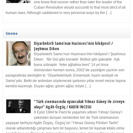
one knew that sooner rather than later the leader of the
Cuban Revolution would succumb to that most strict of all
human laws. Although saddened in very personal ways by the […]
Sinema
Diyarbekirli Samo’nun Hazinses’inin hikâyesi! /
Şeyhmus Diken
Diyarbekirli Samo’nun Hazinses’inin hikâyesi! / Şeyhmus
Diken “Bir Gül gibi kıvraktır Bülbül gibi şakraktır Aşk
bana ızdıraptır Yeter ağlatma beni” 14 yıl önce
ölümünden hemen sonra, 2002’de yazdığım yazının son
paragrafında demiştim ki: “Diyarbekirliydi, Ermeniydi, hazin sesliydi ve
Samo’ydu. Belki de ardından söylenecek şarkısını yıllar evvel mezar taşına
kendisi kazımıştı. Duyan ağlar, gören ağlar, böyle […]
“Türk sinemasında oyunculuk Yılmaz Güney ile zirveye
ulaşır” Agâh Özgüç / KADİR İNCESU
9 Eylül 1984’te Paris’te yaşamını yitiren Yılmaz Güney’i
yakından tanıyan isimlerden biri de Türk sinemasının
yaşayan tarihçisi Agâh Özgüç. Özgüç’ün “Yılmaz Güney Filmleri Tarihi”
olarak adlandırdığı çalışması tam bir başvuru, temel bir kaynak kitabı olma