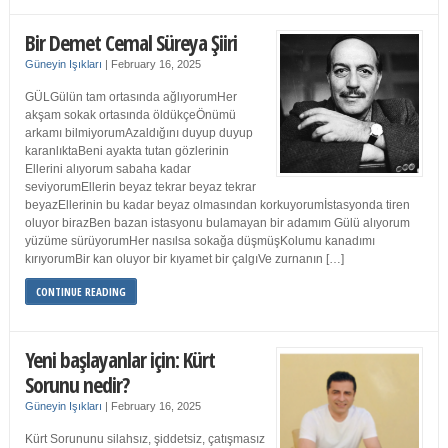
Bir Demet Cemal Süreya Şiiri
Güneyin Işıkları
|
February 16, 2025
GÜLGülün tam ortasında ağlıyorumHer
akşam sokak ortasında öldükçeÖnümü
arkamı bilmiyorumAzaldığını duyup duyup
karanlıktaBeni ayakta tutan gözlerinin
Ellerini alıyorum sabaha kadar
seviyorumEllerin beyaz tekrar beyaz tekrar
beyazEllerinin bu kadar beyaz olmasından korkuyorumİstasyonda tiren
oluyor birazBen bazan istasyonu bulamayan bir adamım Gülü alıyorum
yüzüme sürüyorumHer nasılsa sokağa düşmüşKolumu kanadımı
kırıyorumBir kan oluyor bir kıyamet bir çalgıVe zurnanın […]
CONTINUE READING
Yeni başlayanlar için: Kürt
Sorunu nedir?
Güneyin Işıkları
|
February 16, 2025
Kürt Sorununu silahsız, şiddetsiz, çatışmasız