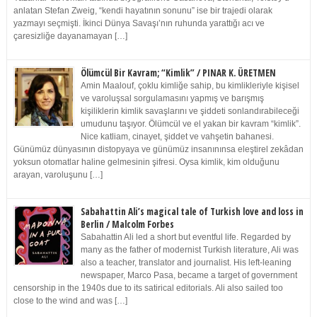
anlatan Stefan Zweig, “kendi hayatının sonunu” ise bir trajedi olarak
yazmayı seçmişti. İkinci Dünya Savaşı’nın ruhunda yarattığı acı ve
çaresizliğe dayanamayan […]
Ölümcül Bir Kavram; “Kimlik” / PINAR K. ÜRETMEN
Amin Maalouf, çoklu kimliğe sahip, bu kimlikleriyle kişisel
ve varoluşsal sorgulamasını yapmış ve barışmış
kişiliklerin kimlik savaşlarını ve şiddeti sonlandırabileceği
umudunu taşıyor. Ölümcül ve el yakan bir kavram “kimlik”.
Nice katliam, cinayet, şiddet ve vahşetin bahanesi.
Günümüz dünyasının distopyaya ve günümüz insanınınsa eleştirel zekâdan
yoksun otomatlar haline gelmesinin şifresi. Oysa kimlik, kim olduğunu
arayan, varoluşunu […]
Sabahattin Ali’s magical tale of Turkish love and loss in
Berlin / Malcolm Forbes
Sabahattin Ali led a short but eventful life. Regarded by
many as the father of modernist Turkish literature, Ali was
also a teacher, translator and journalist. His left-leaning
newspaper, Marco Pasa, became a target of government
censorship in the 1940s due to its satirical editorials. Ali also sailed too
close to the wind and was […]