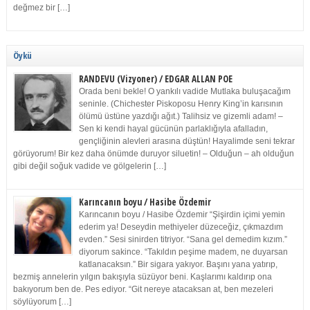
değmez bir […]
Öykü
RANDEVU (Vizyoner) / EDGAR ALLAN POE
Orada beni bekle! O yankılı vadide Mutlaka buluşacağım
seninle. (Chichester Piskoposu Henry King’in karısının
ölümü üstüne yazdığı ağıt.) Talihsiz ve gizemli adam! –
Sen ki kendi hayal gücünün parlaklığıyla afalladın,
gençliğinin alevleri arasına düştün! Hayalimde seni tekrar
görüyorum! Bir kez daha önümde duruyor siluetin! – Olduğun – ah olduğun
gibi değil soğuk vadide ve gölgelerin […]
Karıncanın boyu / Hasibe Özdemir
Karıncanın boyu / Hasibe Özdemir “Şişirdin içimi yemin
ederim ya! Deseydin methiyeler düzeceğiz, çıkmazdım
evden.” Sesi sinirden titriyor. “Sana gel demedim kızım.”
diyorum sakince. “Takıldın peşime madem, ne duyarsan
katlanacaksın.” Bir sigara yakıyor. Başını yana yatırıp,
bezmiş annelerin yılgın bakışıyla süzüyor beni. Kaşlarımı kaldırıp ona
bakıyorum ben de. Pes ediyor. “Git nereye atacaksan at, ben mezeleri
söylüyorum […]