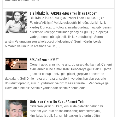
BİZ İKİMİZ İKİ KARDEŞ /Muzaffer İlhan ERDOST
BİZ İKİMİZ İKİ KARDEŞ /Muzaffer İlhan ERDOST (Bir
Fotoğraf Altı İçin) Ve biz geleceğiz bir gün, biz ikimiz İki
kardeş Duracağız Fotoğrafımızda durduğumuz gibi Benim
ellerimde kelepçe Yüzümde yapay bir gülüş (Kelepçeyi
yadırgamanın gülüşü belki İlk kez olduğu için Sonra
alıştım Ve unuttum sonra kelepçeyi bileklerimde) Senin yüzün İçerde
olmanın ve umudun arasında Ve ilk […]
SES / Nâzım HİKMET
Çeneni avuçlarının içine alıp, duvara dalıp kalma!. Çeneni
avuçlarının içine alma!. Kalk! Pencereye gel! Bak! Dışarda
gece bir cenup denizi gibi güzel, çarpıyor pencerene
dalgaları.. Gel! Dinle havaları: havalar seslerin yoludur, havalar seslerle
doludur: toprağın, suyun, yıldızların ve bizim seslerimizle… Pencereye gel!
Havaları dinle bir: Sesimiz yanındadır, sesimiz seninledir…
Gidersen Yıkılır Bu Kent / Ahmet Telli
Gidersen yıkılır bu kent, kuşlar da giderBir nehir gibi
susarım yüzünün deltasındaYanlış adreslerdeydik,
kimliksizdik belkiSarışın bir şaşkınlık olurdu bütün