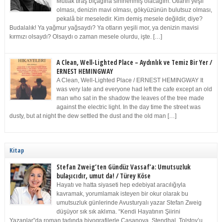
Mutlak tıraş bıçağına sinirlenmiş olacağım. Otların yeşil
olması, denizin mavi olması, gökyüzünün bulutsuz olması,
pekalâ bir meseledir. Kim demiş mesele değildir, diye?
Budalalık! Ya yağmur yağsaydı? Ya otların yeşili mor, ya denizin mavisi
kırmızı olsaydı? Olsaydı o zaman mesele olurdu, işte. […]
A Clean, Well-Lighted Place – Aydınlık ve Temiz Bir Yer /
ERNEST HEMINGWAY
A Clean, Well-Lighted Place / ERNEST HEMINGWAY It
was very late and everyone had left the cafe except an old
man who sat in the shadow the leaves of the tree made
against the electric light. In the day time the street was
dusty, but at night the dew settled the dust and the old man […]
Kitap
Stefan Zweig’ten Gündüz Vassaf’a: Umutsuzluk
bulaşıcıdır, umut da! / Türey Köse
Hayatı ve hatta siyaseti hep edebiyat aracılığıyla
kavramak, yorumlamak isteyen bir okur olarak bu
umutsuzluk günlerinde Avusturyalı yazar Stefan Zweig
düşüyor sık sık aklıma. “Kendi Hayatının Şiirini
Yazanlar”da roman tadında biyografilerle Casanova, Stendhal, Tolstoy’u