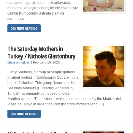
oturup konuşarak, birbirimizi anlayarak,
anlatarak, anlaşarak barış içinde çözmeliyiz.
Çünkü Kürt Sorunu aslında sizin de
sorununuz.
CONTINUE READING
The Saturday Mothers in
Turkey / Nicholas Glastonbury
Güneyin Işıkları
|
February 16, 2025
Every Saturday, a group of people gathers
in silent protest in Galatasaray Square in the
heart of Istanbul. This group, known as the
Saturday Mothers (Cumartesi Anneleri in
Turkish), is primarily composed of older
Kurdish women. The protests, which resemble those by the Madres del
Plaza del Mayo in Argentina, consist of the mothers (and […]
CONTINUE READING