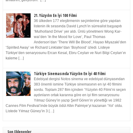
anlatırım, geliyorum.” […]
21. Yüzyılın En İyi 100 Filmi
36 ülkeden 177 eleştirmenin seçimlerine göre yapılan
listenin ilk sırasında David Lynch’in sürrealist başyapıtı
‘Mulholland Drive’ yer aldı. Ünlü yönetmeni Wong Kar-
wai’den ‘In the Mood for Love’, Paul Thomas
Anderson’dan ‘There Will Be Blood’, Hayao Miyazaki’den
‘Spirited Away’ ve Richard Linklater’dan ‘Boyhood’ izledi. Listeye
Türkiye’den senaryosunu Ercan Kesal, Ebru Ceylan ve Nuri Bilgi Ceylan’ın
kaleme […]
Türkiye Sinemasında Yüzyılın En İyi 40 Filmi
Edebiyat dergisi Notos sinema ve edebiyat dünyasından
383 önemli ismine Türkiye sinemasının en iyi 40 filmini
sordu. Toplam 287 film içinden ‘Yüzyılın 40 Filmi’ni seçen
aydınların ortak kararına göre en iyi film senaryosunu
Yılmaz Güney’in yazıp Şerif Gören’in yönettiği ve 1982
Cannes Film Festival’inde büyük ödül Altın Palmiye’yi kazanan ‘Yol’ oldu.
Listede Yılmaz Güney’in 3 […]
Son Eklenenler