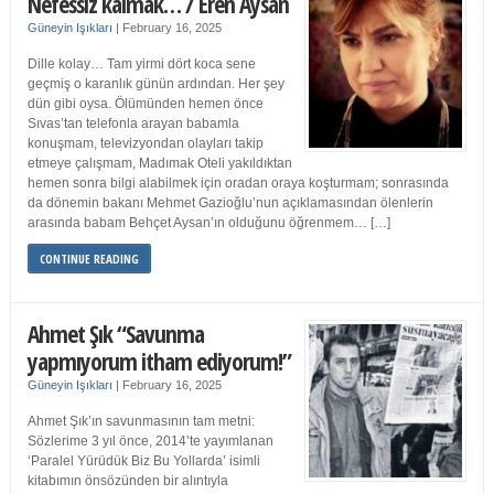
Nefessiz kalmak… / Eren Aysan
Güneyin Işıkları
|
February 16, 2025
Dille kolay… Tam yirmi dört koca sene
geçmiş o karanlık günün ardından. Her şey
dün gibi oysa. Ölümünden hemen önce
Sıvas’tan telefonla arayan babamla
konuşmam, televizyondan olayları takip
etmeye çalışmam, Madımak Oteli yakıldıktan
hemen sonra bilgi alabilmek için oradan oraya koşturmam; sonrasında
da dönemin bakanı Mehmet Gazioğlu’nun açıklamasından ölenlerin
arasında babam Behçet Aysan’ın olduğunu öğrenmem… […]
CONTINUE READING
Ahmet Şık “Savunma
yapmıyorum itham ediyorum!”
Güneyin Işıkları
|
February 16, 2025
Ahmet Şık’ın savunmasının tam metni:
Sözlerime 3 yıl önce, 2014’te yayımlanan
‘Paralel Yürüdük Biz Bu Yollarda’ isimli
kitabımın önsözünden bir alıntıyla