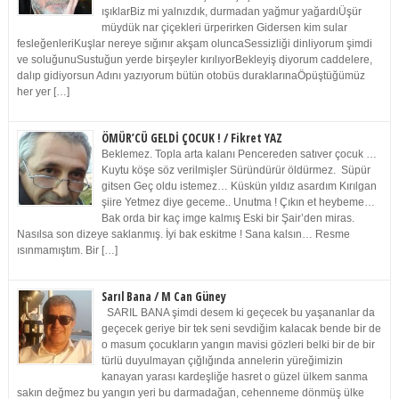
ışıklarBiz mi yalnızdık, durmadan yağmur yağardıÜşür
müydük nar çiçekleri ürperirken Gidersen kim sular
fesleğenleriKuşlar nereye sığınır akşam oluncaSessizliği dinliyorum şimdi
ve soluğunuSustuğun yerde birşeyler kırılıyorBekleyiş diyorum caddelere,
dalıp gidiyorsun Adını yazıyorum bütün otobüs duraklarınaÖpüştüğümüz
her yer […]
ÖMÜR’CÜ GELDİ ÇOCUK ! / Fikret YAZ
Beklemez. Topla arta kalanı Pencereden satıver çocuk …
Kuytu köşe söz verilmişler Süründürür öldürmez. Süpür
gitsen Geç oldu istemez… Küskün yıldız asardım Kırılgan
şiire Yetmez diye geceme.. Unutma ! Çıkın et heybeme…
Bak orda bir kaç imge kalmış Eski bir Şair’den miras.
Nasılsa son dizeye saklanmış. İyi bak eskitme ! Sana kalsın… Resme
ısınmamıştım. Bir […]
Sarıl Bana / M Can Güney
SARIL BANA şimdi desem ki geçecek bu yaşananlar da
geçecek geriye bir tek seni sevdiğim kalacak bende bir de
o masum çocukların yangın mavisi gözleri belki bir de bir
türlü duyulmayan çığlığında annelerin yüreğimizin
kanayan yarası kardeşliğe hasret o güzel ülkem sanma
sakın değmez bu yangın yeri bu darmadağan, cehenneme dönmüş ülke