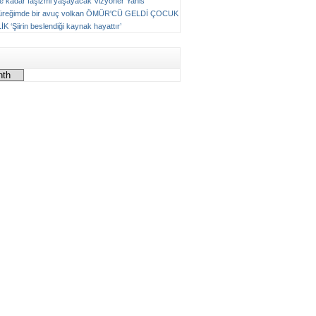
ne kadar faşizmi yaşayacak
Vizyoner
Yanis
üreğimde bir avuç volkan
ÖMÜR'CÜ GELDİ ÇOCUK
LİK
‘Şiirin beslendiği kaynak hayattır’