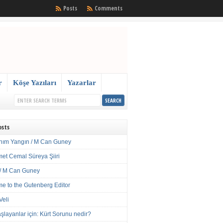
Posts
Comments
r
Köşe Yazıları
Yazarlar
osts
nım Yangın / M Can Guney
met Cemal Süreya Şiiri
/ M Can Guney
e to the Gutenberg Editor
Veli
şlayanlar için: Kürt Sorunu nedir?