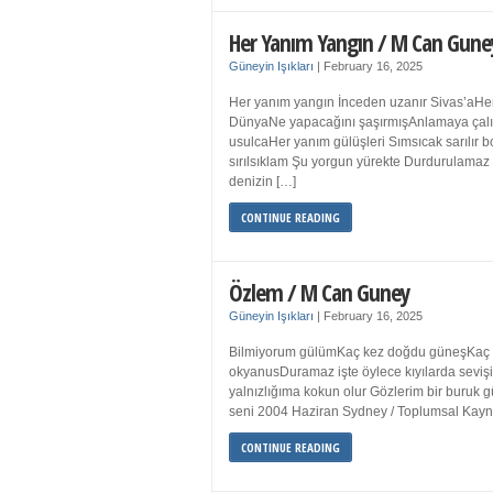
Her Yanım Yangın / M Can Gune
Güneyin Işıkları
|
February 16, 2025
Her yanım yangın İnceden uzanır Sivas’aHer
DünyaNe yapacağını şaşırmışAnlamaya çalışır
usulcaHer yanım gülüşleri Sımsıcak sarılır
sırılsıklam Şu yorgun yürekte Durdurulamaz 
denizin […]
CONTINUE READING
Özlem / M Can Guney
Güneyin Işıkları
|
February 16, 2025
Bilmiyorum gülümKaç kez doğdu güneşKaç kez
okyanusDuramaz işte öylece kıyılarda sevişi
yalnızlığıma kokun olur Gözlerim bir bur
seni 2004 Haziran Sydney / Toplumsal Ka
CONTINUE READING