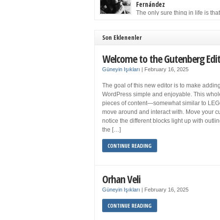
to solution may well be to get more sleep but 
Fernández
you get your 8 hours a night and still feel fati
The only sure thing in life is tha
when your […]
must die. Having seen the occa
images of the frail Fidel Castro at 90, one kne
sooner rather than later the leader of the Cu
Son Eklenenler
Revolution would succumb to that most strict o
human laws. Although saddened in very pers
Welcome to the Gutenberg Edi
ways by the […]
Güneyin Işıkları
|
February 16, 2025
The goal of this new editor is to make adding
WordPress simple and enjoyable. This whol
pieces of content—somewhat similar to LEG
move around and interact with. Move your cu
notice the different blocks light up with outl
the […]
CONTINUE READING
Orhan Veli
Güneyin Işıkları
|
February 16, 2025
CONTINUE READING