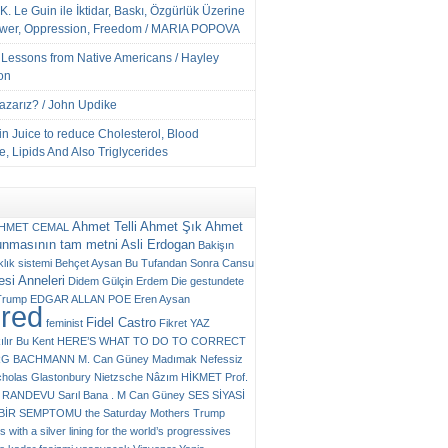
K. Le Guin ile İktidar, Baskı, Özgürlük Üzerine
ower, Oppression, Freedom / MARIA POPOVA
e Lessons from Native Americans / Hayley
on
Yazarız? / John Updike
n Juice to reduce Cholesterol, Blood
, Lipids And Also Triglycerides
Ahmet Telli
Ahmet Şık
Ahmet
HMET CEMAL
unmasının tam metni
Asli Erdogan
Bakişın
klık sistemi
Behçet Aysan
Bu Tufandan Sonra
Cansu
si Anneleri
Didem Gülçin Erdem
Die gestundete
Trump
EDGAR ALLAN POE
Eren Aysan
ured
Fidel Castro
feminist
Fikret YAZ
ılır Bu Kent
HERE’S WHAT TO DO TO CORRECT
RG BACHMANN
M. Can Güney
Madımak
Nefessiz
cholas Glastonbury
Nietzsche
Nâzım HİKMET
Prof.
RANDEVU
Sarıl Bana . M Can Güney
SES
SİYASİ
N BİR SEMPTOMU
the Saturday Mothers
Trump
 with a silver lining for the world’s progressives