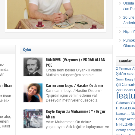
Ursula 
/ on P
20 Lif
Andert
Niçin 
Pumpki
Glucose
Öykü
RANDEVU (Vizyoner) / EDGAR ALLAN
Konular
POE
kez
2 Temmuz
A
anımda
Orada beni bekle! O yankılı vadide
Şık'ın sav
Bir
Mutlaka buluşacağım seninle.
ıp
Senin
Bağışı
(Chichester Piskoposu Henry King’in
m bir
Cumarte
karısının ölümü üstüne yazdığı ağıt.) Talihsiz ve
Çöl
er İlhan
Karıncanın boyu / Hasibe Özdemir
gizemli adam! – Sen ki kendi hayal gücünün
Zeit
Donald 
Karıncanın boyu / Hasibe Özdemir
feat
ziran
parlaklığıyla afalladın, gençliğinin alevleri arasına
“Şişirdin içimi yemin ederim ya!
r İlhan
düştün! Hayalimde seni tekrar görüyorum! Bir kez
Deseydin methiyeler düzeceğiz,
Ve biz
Gidersen Yık
daha önümde duruyor siluetin! – Olduğun – ah
çıkmazdım evden.” Sesi sinirden
 kardeş
IT
INGEBO
olduğun gibi değil soğuk vadide ve gölgelerin […]
titriyor. “Sana gel demedim kızım.” diyorum sakince.
Benim
Böyle Buyurdu Muhammet * / Ergür
kalmak…
Ni
“Takıldın peşime madem, ne duyarsan
Altan
e alıp,
Cengiz Aktar
katlanacaksın.” Bir sigara yakıyor. Başını yana yatırıp,
 olduğu
Çeneni
Adım Muhammet. On dokuz
bezmiş annelerin yılgın bakışıyla süzüyor beni.
NİHİLİZMİ
. Kalk!
yaşındayım. Atık kağıtlar topluyorum ve
Kaşlarımı kaldırıp ona bakıyorum ben de. Pes ediyor.
victory comes
ışarda
Kızılay`dan Ulus`a kadar üç kez
“Git nereye atacaksan at, ben mezeleri söylüyorum