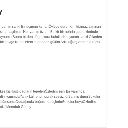
y
 yanım sanki Bir uçurum kenarıÖylece durur Kımıldamaz sanırsın
 anlaşılmazı Her yanım özlem Birikir bir nehrin getirdiklerinde
 boynuma Sonra birden düşer kara bulutlarHer yanım sanki Öfkeden
bir kavga Kurtul elem ellerinden gülüm Artık uğraş zamanıdırArtık
 kızıllaştı dağların tepeleriÖzledim seni Bir yanımda
rBir yanımdaYanık kül rengi toprak sessizliğiSalınıp dururSokulur
uk gülümsemeDudağımda buğusu öpüşlerinGeceler boyuÖzledim
ynak / Memduh Güney