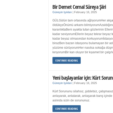
Bir Demet Cemal Süreya Şiiri
Güneyin Işıkları
|
February 16, 2025
GÜLGülün tam ortasında ağlıyorumHer akşa
öldükçeÖnümü arkamı bilmiyorumAzaldığın
karanlıktaBeni ayakta tutan gözlerinin Eller
kadar seviyorumEllerin beyaz tekrar beyaz t
kadar beyaz olmasından korkuyorumİstasyon
birazBen bazan istasyonu bulamayan bir a
yüzüme sürüyorumHer nasılsa sokağa düş
kırıyorumBir kan oluyor bir kıyamet bir çalgı
CONTINUE READING
Yeni başlayanlar için: Kürt Sorun
Güneyin Işıkları
|
February 16, 2025
Kürt Sorununu silahsız, şiddetsiz, çatışmasız
anlayarak, anlatarak, anlaşarak barış içind
aslında sizin de sorununuz.
CONTINUE READING