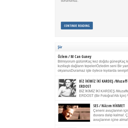
sorununuz.
CONTINUE READING
Şiir
Özlem / M Can Guney
Bilmiyorum gülümKaç kez doğdu güneşKaç 
kızıllaştı dağların tepeleriÖzledim seni Bir y
okyanusDuramaz işte öylece kıyılarda sevişir
yanımdaYanık kül rengi toprak sessizliğiSalın
dururSokulur yalnızlığıma kokun olur Gözleri
BİZ İKİMİZ İKİ KARDEŞ /Muzaff
buruk gülümsemeDudağımda buğusu
ERDOST
öpüşlerinGeceler boyuÖzledim seni 2004 Ha
BİZ İKİMİZ İKİ KARDEŞ /Muzaffe
Sydney / Toplumsal Kaynak / Memduh Güney
ERDOST (Bir Fotoğraf Altı İçin) 
geleceğiz bir gün, biz ikimiz İki
Duracağız Fotoğrafımızda durduğumuz gibi 
SES / Nâzım HİKMET
ellerimde kelepçe Yüzümde yapay bir gülüş
Çeneni avuçlarının için
(Kelepçeyi yadırgamanın gülüşü belki İlk kez
duvara dalıp kalma!. 
için Sonra alıştım Ve unuttum sonra kelepçeyi
avuçlarının içine alma!
bileklerimde) Senin yüzün İçerde olmanın ve
Pencereye gel! Bak! D
umudun arasında Ve ilk […]