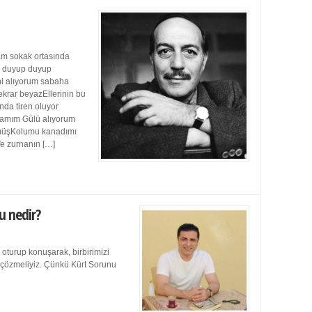
m sokak ortasında
ı duyup duyup
ini alıyorum sabaha
ekrar beyazEllerinin bu
da tiren oluyor
damım Gülü alıyorum
müşKolumu kanadımı
Ve zurnanın […]
u nedir?
 oturup konuşarak, birbirimizi
e çözmeliyiz. Çünkü Kürt Sorunu