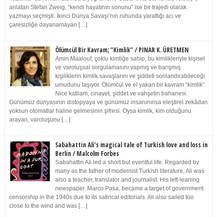
anlatan Stefan Zweig, “kendi hayatının sonunu” ise bir trajedi olarak
yazmayı seçmişti. İkinci Dünya Savaşı’nın ruhunda yarattığı acı ve
çaresizliğe dayanamayan […]
Ölümcül Bir Kavram; “Kimlik” / PINAR K. ÜRETMEN
Amin Maalouf, çoklu kimliğe sahip, bu kimlikleriyle kişisel
ve varoluşsal sorgulamasını yapmış ve barışmış
kişiliklerin kimlik savaşlarını ve şiddeti sonlandırabileceği
umudunu taşıyor. Ölümcül ve el yakan bir kavram “kimlik”.
Nice katliam, cinayet, şiddet ve vahşetin bahanesi.
Günümüz dünyasının distopyaya ve günümüz insanınınsa eleştirel zekâdan
yoksun otomatlar haline gelmesinin şifresi. Oysa kimlik, kim olduğunu
arayan, varoluşunu […]
Sabahattin Ali’s magical tale of Turkish love and loss in
Berlin / Malcolm Forbes
Sabahattin Ali led a short but eventful life. Regarded by
many as the father of modernist Turkish literature, Ali was
also a teacher, translator and journalist. His left-leaning
newspaper, Marco Pasa, became a target of government
censorship in the 1940s due to its satirical editorials. Ali also sailed too
close to the wind and was […]