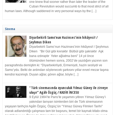
one knew that sooner rather than later the leader of the
Cuban Revolution would succumb to that most strict of all
human laws. Although saddened in very personal ways by the […]
Sinema
Diyarbekirli Samo’nun Hazinses’inin hikâyesi! /
Şeyhmus Diken
Diyarbekirli Samo’nun Hazinses’inin hikâyesi! / Şeyhmus
Diken “Bir Gül gibi kıvraktır Bülbül gibi şakraktır Aşk
bana ızdıraptır Yeter ağlatma beni” 14 yıl önce
ölümünden hemen sonra, 2002’de yazdığım yazının son
paragrafında demiştim ki: “Diyarbekirliydi, Ermeniydi, hazin sesliydi ve
Samo’ydu. Belki de ardından söylenecek şarkısını yıllar evvel mezar taşına
kendisi kazımıştı. Duyan ağlar, gören ağlar, böyle […]
“Türk sinemasında oyunculuk Yılmaz Güney ile zirveye
ulaşır” Agâh Özgüç / KADİR İNCESU
9 Eylül 1984’te Paris’te yaşamını yitiren Yılmaz Güney’i
yakından tanıyan isimlerden biri de Türk sinemasının
yaşayan tarihçisi Agâh Özgüç. Özgüç’ün “Yılmaz Güney Filmleri Tarihi”
olarak adlandırdığı çalışması tam bir başvuru, temel bir kaynak kitabı olma