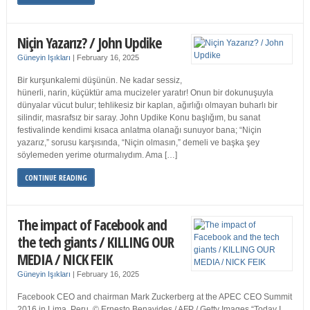
Niçin Yazarız? / John Updike
Güneyin Işıkları
|
February 16, 2025
Bir kurşunkalemi düşünün. Ne kadar sessiz,
hünerli, narin, küçüktür ama mucizeler yaratır! Onun bir dokunuşuyla
dünyalar vücut bulur; tehlikesiz bir kaplan, ağırlığı olmayan buharlı bir
silindir, masrafsız bir saray. John Updike Konu başlığım, bu sanat
festivalinde kendimi kısaca anlatma olanağı sunuyor bana; “Niçin
yazarız,” sorusu karşısında, “Niçin olmasın,” demeli ve başka şey
söylemeden yerime oturmalıydım. Ama […]
CONTINUE READING
The impact of Facebook and
the tech giants / KILLING OUR
MEDIA / NICK FEIK
Güneyin Işıkları
|
February 16, 2025
Facebook CEO and chairman Mark Zuckerberg at the APEC CEO Summit
2016 in Lima, Peru. © Ernesto Benavides / AFP / Getty Images “Today I