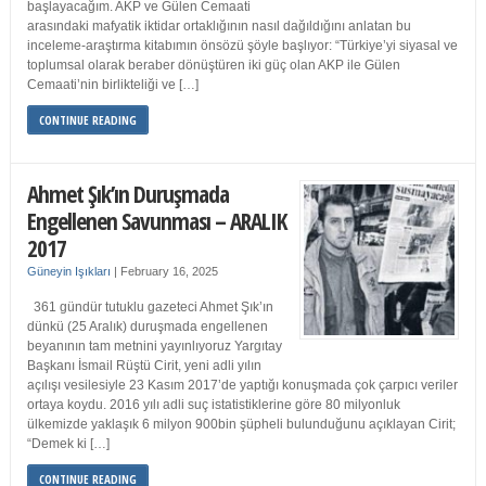
başlayacağım. AKP ve Gülen Cemaati
arasındaki mafyatik iktidar ortaklığının nasıl dağıldığını anlatan bu
inceleme-araştırma kitabımın önsözü şöyle başlıyor: “Türkiye’yi siyasal ve
toplumsal olarak beraber dönüştüren iki güç olan AKP ile Gülen
Cemaati’nin birlikteliği ve […]
CONTINUE READING
Ahmet Şık’ın Duruşmada
Engellenen Savunması – ARALIK
2017
Güneyin Işıkları
|
February 16, 2025
361 gündür tutuklu gazeteci Ahmet Şık’ın
dünkü (25 Aralık) duruşmada engellenen
beyanının tam metnini yayınlıyoruz Yargıtay
Başkanı İsmail Rüştü Cirit, yeni adli yılın
açılışı vesilesiyle 23 Kasım 2017’de yaptığı konuşmada çok çarpıcı veriler
ortaya koydu. 2016 yılı adli suç istatistiklerine göre 80 milyonluk
ülkemizde yaklaşık 6 milyon 900bin şüpheli bulunduğunu açıklayan Cirit;
“Demek ki […]
CONTINUE READING