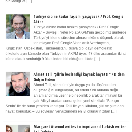
birlikteliği ve […]
Türkiye dibine kadar faşizmi yaşayacak / Prof. Cengiz
Aktar
Türkiye dibine kadar faşizmi yaşayacak / Prof. Cengiz
Aktar – Söyleşi : Yeter Polat AKPM’nin geçtiğimiz günlerde
Türkiye’yi izleme sürecine almasını küme düşmek olarak
tanımlayan Prof. Cengiz Aktar, artık Azerbaycan,
Kırgızistan, Özbekistan, Türkmenistan, Rusya gibi gayri demokratik
ülkelerle aynı kümede olan Türkiye’nin AKPM üyesi 47 ülke arasından ikinci
küme olarak sıraladığı 9 ülkesinden biri olduğunu ifade […]
Ahmet Telli: ‘Şiirin beslendiği kaynak hayattır’ / Didem
Gülçin Erdem
Ahmet Telli, şiirin tümüyle duygu ya da düşünceden
oluşmadığını vurgulayan, bu edebi türü anlama değil
anlamlandırma üzerine bir etkinlik olarak tanımlayan bir
şair. Altı yıl aradan sonra gelen yeni şiir kitabı “Bakışın
Senin” ile de bunu yeniden kanıtlıyor. Telli ile yeni kitabını, şiiri ve şiire dahil
hayatı konuştuk. – Bu söyleşiyi yeryüzündeki en iyi okurlarınızdan […]
Margaret Atwood writes to imprisoned Turkish writer