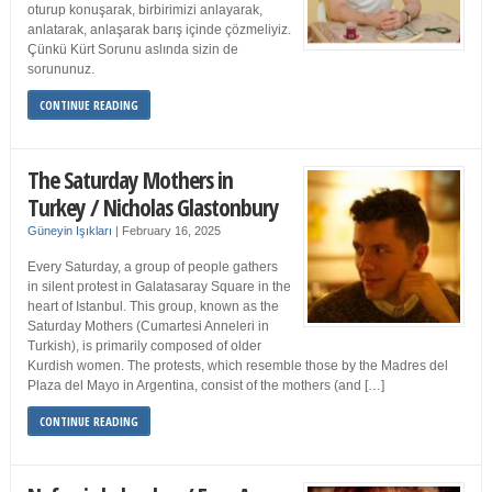
oturup konuşarak, birbirimizi anlayarak,
anlatarak, anlaşarak barış içinde çözmeliyiz.
Çünkü Kürt Sorunu aslında sizin de
sorununuz.
CONTINUE READING
The Saturday Mothers in
Turkey / Nicholas Glastonbury
Güneyin Işıkları
|
February 16, 2025
Every Saturday, a group of people gathers
in silent protest in Galatasaray Square in the
heart of Istanbul. This group, known as the
Saturday Mothers (Cumartesi Anneleri in
Turkish), is primarily composed of older
Kurdish women. The protests, which resemble those by the Madres del
Plaza del Mayo in Argentina, consist of the mothers (and […]
CONTINUE READING