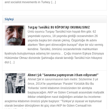
and socialist movements in Turkey. […]
Söyleşi
Turgay Tanülkü: BU RÖPORTAJI OKUMALISINIZ
Ünlü oyuncu Turgay Tanülkü’nün hayatı film gibi. 62
yaşındaki oyuncu, 18 yaşında girdiği cezaevinden 26
yaşında başka biri olarak çıkmış. Özgürlüğe ilk adımı
atarken “Ben geri döneceğim buraya!” diye bir söz vermiş
kendine. Tanülkü, ömrünü cezaevlerinde mahkumları
tiyatroyla buluşturmaya adamış bir oyuncu… Çoğu insanın Eşkıya Dünyaya
Hükümdar Olmaz dizisinde Şahinağa olarak tanıdığı Tanülkü’nün hikayesi
dizi […]
Ahmet Şık “Savunma yapmıyorum itham ediyorum!”
Ahmet Şık’ın savunmasının tam metni: Sözlerime 3 yıl
önce, 2014’te yayımlanan ‘Paralel Yürüdük Biz Bu
Yollarda’ isimli kitabımın önsözünden bir alıntıyla
başlayacağım. AKP ve Gülen Cemaati arasındaki mafyatik
iktidar ortaklığının nasıl dağıldığını anlatan bu inceleme-
araştırma kitabımın önsözü şöyle başlıyor: “Türkiye’yi siyasal ve toplumsal
olarak beraber dönüştüren iki güç olan AKP ile Gülen Cemaati’nin