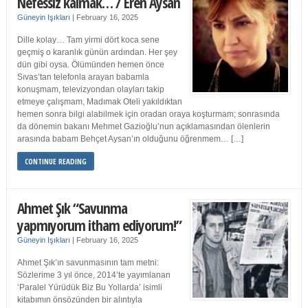
Nefessiz kalmak… / Eren Aysan
Güneyin Işıkları
|
February 16, 2025
Dille kolay… Tam yirmi dört koca sene
geçmiş o karanlık günün ardından. Her şey
dün gibi oysa. Ölümünden hemen önce
Sıvas’tan telefonla arayan babamla
konuşmam, televizyondan olayları takip
etmeye çalışmam, Madımak Oteli yakıldıktan
hemen sonra bilgi alabilmek için oradan oraya koşturmam; sonrasında
da dönemin bakanı Mehmet Gazioğlu’nun açıklamasından ölenlerin
arasında babam Behçet Aysan’ın olduğunu öğrenmem… […]
CONTINUE READING
Ahmet Şık “Savunma
yapmıyorum itham ediyorum!”
Güneyin Işıkları
|
February 16, 2025
Ahmet Şık’ın savunmasının tam metni:
Sözlerime 3 yıl önce, 2014’te yayımlanan
‘Paralel Yürüdük Biz Bu Yollarda’ isimli
kitabımın önsözünden bir alıntıyla