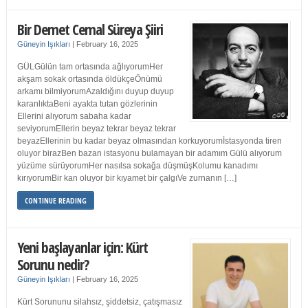
Bir Demet Cemal Süreya Şiiri
Güneyin Işıkları
|
February 16, 2025
GÜLGülün tam ortasında ağlıyorumHer
akşam sokak ortasında öldükçeÖnümü
arkamı bilmiyorumAzaldığını duyup duyup
karanlıktaBeni ayakta tutan gözlerinin
Ellerini alıyorum sabaha kadar
seviyorumEllerin beyaz tekrar beyaz tekrar
beyazEllerinin bu kadar beyaz olmasından korkuyorumİstasyonda tiren
oluyor birazBen bazan istasyonu bulamayan bir adamım Gülü alıyorum
yüzüme sürüyorumHer nasılsa sokağa düşmüşKolumu kanadımı
kırıyorumBir kan oluyor bir kıyamet bir çalgıVe zurnanın […]
CONTINUE READING
Yeni başlayanlar için: Kürt
Sorunu nedir?
Güneyin Işıkları
|
February 16, 2025
Kürt Sorununu silahsız, şiddetsiz, çatışmasız