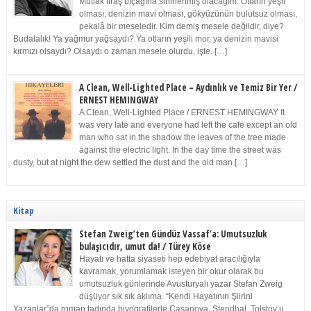
Mutlak tıraş bıçağına sinirlenmiş olacağım. Otların yeşil
olması, denizin mavi olması, gökyüzünün bulutsuz olması,
pekalâ bir meseledir. Kim demiş mesele değildir, diye?
Budalalık! Ya yağmur yağsaydı? Ya otların yeşili mor, ya denizin mavisi
kırmızı olsaydı? Olsaydı o zaman mesele olurdu, işte. […]
A Clean, Well-Lighted Place – Aydınlık ve Temiz Bir Yer /
ERNEST HEMINGWAY
A Clean, Well-Lighted Place / ERNEST HEMINGWAY It
was very late and everyone had left the cafe except an old
man who sat in the shadow the leaves of the tree made
against the electric light. In the day time the street was
dusty, but at night the dew settled the dust and the old man […]
Kitap
Stefan Zweig’ten Gündüz Vassaf’a: Umutsuzluk
bulaşıcıdır, umut da! / Türey Köse
Hayatı ve hatta siyaseti hep edebiyat aracılığıyla
kavramak, yorumlamak isteyen bir okur olarak bu
umutsuzluk günlerinde Avusturyalı yazar Stefan Zweig
düşüyor sık sık aklıma. “Kendi Hayatının Şiirini
Yazanlar”da roman tadında biyografilerle Casanova, Stendhal, Tolstoy’u