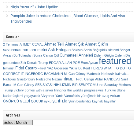
Niçin Yazarız? / John Updike
Pumpkin Juice to reduce Cholesterol, Blood Glucose, Lipids And Also
Triglycerides
Konular
Ahmet Telli
Ahmet Şık
Ahmet Şık'ın
2 Temmuz
AHMET CEMAL
savunmasının tam metni
Asli Erdogan
Bakişın Senin
Bağışıklık sistemi
Behçet
Cumartesi Anneleri
Aysan
Bu Tufandan Sonra
Cansu Çöl
Didem Gülçin Erdem
Die
featured
gestundete Zeit
Donald Trump
EDGAR ALLAN POE
Eren Aysan
Fidel Castro
feminist
Fikret YAZ
Gidersen Yıkılır Bu Kent
HERE’S WHAT TO DO TO
CORRECT IT
INGEBORG BACHMANN
M. Can Güney
Madımak
Nefessiz kalmak…
Nicholas Glastonbury
Nietzsche
Nâzım HİKMET
Prof. Cengiz Aktar
RANDEVU
Sarıl
Bana . M Can Güney
SES
SİYASİ NİHİLİZMİN BİR SEMPTOMU
the Saturday Mothers
Trump victory comes with a silver lining for the world’s progressives
Türkiye dibine
kadar faşizmi yaşayacak
Vizyoner
Yanis Varoufakis
yüreğimde bir avuç volkan
ÖMÜR'CÜ GELDİ ÇOCUK
öykü
ŞEHİTLİK
‘Şiirin beslendiği kaynak hayattır’
Archives
Archives