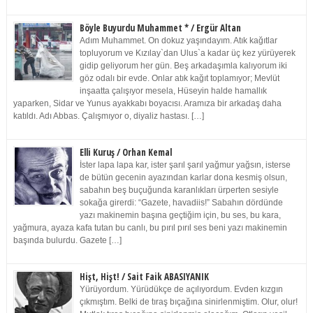
Böyle Buyurdu Muhammet * / Ergür Altan
Adım Muhammet. On dokuz yaşındayım. Atık kağıtlar
topluyorum ve Kızılay`dan Ulus`a kadar üç kez yürüyerek
gidip geliyorum her gün. Beş arkadaşımla kalıyorum iki
göz odalı bir evde. Onlar atık kağıt toplamıyor; Mevlüt
inşaatta çalışıyor mesela, Hüseyin halde hamallık
yaparken, Sidar ve Yunus ayakkabı boyacısı. Aramıza bir arkadaş daha
katıldı. Adı Abbas. Çalışmıyor o, diyaliz hastası. […]
Elli Kuruş / Orhan Kemal
İster lapa lapa kar, ister şarıl şarıl yağmur yağsın, isterse
de bütün gecenin ayazından karlar dona kesmiş olsun,
sabahın beş buçuğunda karanlıkları ürperten sesiyle
sokağa girerdi: “Gazete, havadiis!” Sabahın dördünde
yazı makinemin başına geçtiğim için, bu ses, bu kara,
yağmura, ayaza kafa tutan bu canlı, bu pırıl pırıl ses beni yazı makinemin
başında bulurdu. Gazete […]
Hişt, Hişt! / Sait Faik ABASIYANIK
Yürüyordum. Yürüdükçe de açılıyordum. Evden kızgın
çıkmıştım. Belki de tıraş bıçağına sinirlenmiştim. Olur, olur!