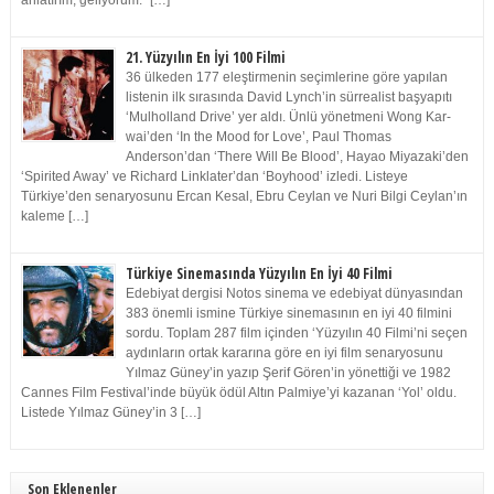
anlatırım, geliyorum.” […]
21. Yüzyılın En İyi 100 Filmi
36 ülkeden 177 eleştirmenin seçimlerine göre yapılan
listenin ilk sırasında David Lynch’in sürrealist başyapıtı
‘Mulholland Drive’ yer aldı. Ünlü yönetmeni Wong Kar-
wai’den ‘In the Mood for Love’, Paul Thomas
Anderson’dan ‘There Will Be Blood’, Hayao Miyazaki’den
‘Spirited Away’ ve Richard Linklater’dan ‘Boyhood’ izledi. Listeye
Türkiye’den senaryosunu Ercan Kesal, Ebru Ceylan ve Nuri Bilgi Ceylan’ın
kaleme […]
Türkiye Sinemasında Yüzyılın En İyi 40 Filmi
Edebiyat dergisi Notos sinema ve edebiyat dünyasından
383 önemli ismine Türkiye sinemasının en iyi 40 filmini
sordu. Toplam 287 film içinden ‘Yüzyılın 40 Filmi’ni seçen
aydınların ortak kararına göre en iyi film senaryosunu
Yılmaz Güney’in yazıp Şerif Gören’in yönettiği ve 1982
Cannes Film Festival’inde büyük ödül Altın Palmiye’yi kazanan ‘Yol’ oldu.
Listede Yılmaz Güney’in 3 […]
Son Eklenenler