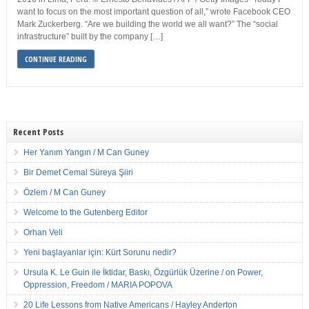
want to focus on the most important question of all,” wrote Facebook CEO
Mark Zuckerberg. “Are we building the world we all want?” The “social
infrastructure” built by the company […]
CONTINUE READING
Recent Posts
Her Yanım Yangın / M Can Guney
Bir Demet Cemal Süreya Şiiri
Özlem / M Can Guney
Welcome to the Gutenberg Editor
Orhan Veli
Yeni başlayanlar için: Kürt Sorunu nedir?
Ursula K. Le Guin ile İktidar, Baskı, Özgürlük Üzerine / on Power,
Oppression, Freedom / MARIA POPOVA
20 Life Lessons from Native Americans / Hayley Anderton