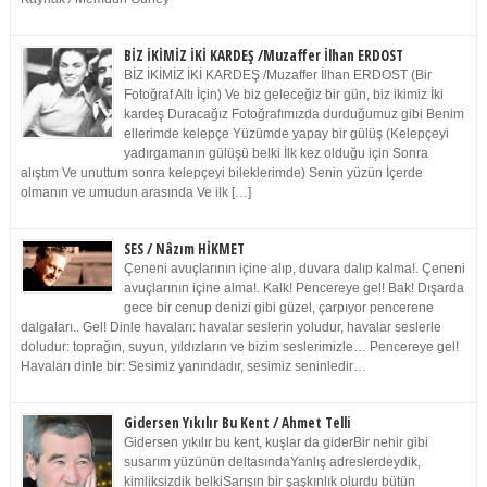
BİZ İKİMİZ İKİ KARDEŞ /Muzaffer İlhan ERDOST
BİZ İKİMİZ İKİ KARDEŞ /Muzaffer İlhan ERDOST (Bir
Fotoğraf Altı İçin) Ve biz geleceğiz bir gün, biz ikimiz İki
kardeş Duracağız Fotoğrafımızda durduğumuz gibi Benim
ellerimde kelepçe Yüzümde yapay bir gülüş (Kelepçeyi
yadırgamanın gülüşü belki İlk kez olduğu için Sonra
alıştım Ve unuttum sonra kelepçeyi bileklerimde) Senin yüzün İçerde
olmanın ve umudun arasında Ve ilk […]
SES / Nâzım HİKMET
Çeneni avuçlarının içine alıp, duvara dalıp kalma!. Çeneni
avuçlarının içine alma!. Kalk! Pencereye gel! Bak! Dışarda
gece bir cenup denizi gibi güzel, çarpıyor pencerene
dalgaları.. Gel! Dinle havaları: havalar seslerin yoludur, havalar seslerle
doludur: toprağın, suyun, yıldızların ve bizim seslerimizle… Pencereye gel!
Havaları dinle bir: Sesimiz yanındadır, sesimiz seninledir…
Gidersen Yıkılır Bu Kent / Ahmet Telli
Gidersen yıkılır bu kent, kuşlar da giderBir nehir gibi
susarım yüzünün deltasındaYanlış adreslerdeydik,
kimliksizdik belkiSarışın bir şaşkınlık olurdu bütün