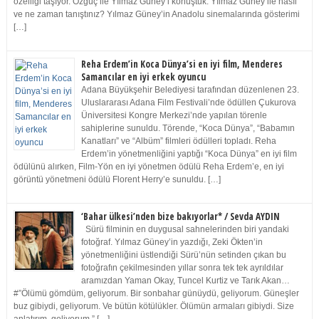
özelliği taşıyor. Özgüç ile Yılmaz Güney’i konuştuk. Yılmaz Güney ile nasıl
ve ne zaman tanıştınız? Yılmaz Güney’in Anadolu sinemalarında gösterimi
[…]
Reha Erdem’in Koca Dünya’si en iyi film, Menderes
Samancılar en iyi erkek oyuncu
Adana Büyükşehir Belediyesi tarafından düzenlenen 23.
Uluslararası Adana Film Festivali’nde ödüllen Çukurova
Üniversitesi Kongre Merkezi’nde yapılan törenle
sahiplerine sunuldu. Törende, “Koca Dünya”, “Babamın
Kanatları” ve “Albüm” filmleri ödülleri topladı. Reha
Erdem’in yönetmenliğini yaptığı “Koca Dünya” en iyi film
ödülünü alırken, Film-Yön en iyi yönetmen ödülü Reha Erdem’e, en iyi
görüntü yönetmeni ödülü Florent Herry’e sunuldu. […]
‘Bahar ülkesi’nden bize bakıyorlar* / Sevda AYDIN
Sürü filminin en duygusal sahnelerinden biri yandaki
fotoğraf. Yılmaz Güney’in yazdığı, Zeki Ökten’in
yönetmenliğini üstlendiği Sürü’nün setinden çıkan bu
fotoğrafın çekilmesinden yıllar sonra tek tek ayrıldılar
aramızdan Yaman Okay, Tuncel Kurtiz ve Tarık Akan…
#”Ölümü gömdüm, geliyorum. Bir sonbahar günüydü, geliyorum. Güneşler
buz gibiydi, geliyorum. Ve bütün kötülükler. Ölümün armaları gibiydi. Size