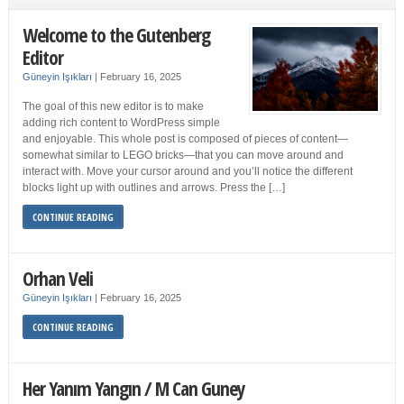
Welcome to the Gutenberg
Editor
Güneyin Işıkları
|
February 16, 2025
The goal of this new editor is to make
adding rich content to WordPress simple
and enjoyable. This whole post is composed of pieces of content—
somewhat similar to LEGO bricks—that you can move around and
interact with. Move your cursor around and you’ll notice the different
blocks light up with outlines and arrows. Press the […]
CONTINUE READING
Orhan Veli
Güneyin Işıkları
|
February 16, 2025
CONTINUE READING
Her Yanım Yangın / M Can Guney