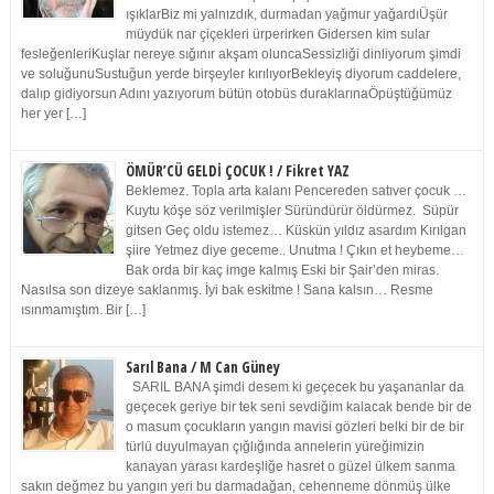
ışıklarBiz mi yalnızdık, durmadan yağmur yağardıÜşür
müydük nar çiçekleri ürperirken Gidersen kim sular
fesleğenleriKuşlar nereye sığınır akşam oluncaSessizliği dinliyorum şimdi
ve soluğunuSustuğun yerde birşeyler kırılıyorBekleyiş diyorum caddelere,
dalıp gidiyorsun Adını yazıyorum bütün otobüs duraklarınaÖpüştüğümüz
her yer […]
ÖMÜR’CÜ GELDİ ÇOCUK ! / Fikret YAZ
Beklemez. Topla arta kalanı Pencereden satıver çocuk …
Kuytu köşe söz verilmişler Süründürür öldürmez. Süpür
gitsen Geç oldu istemez… Küskün yıldız asardım Kırılgan
şiire Yetmez diye geceme.. Unutma ! Çıkın et heybeme…
Bak orda bir kaç imge kalmış Eski bir Şair’den miras.
Nasılsa son dizeye saklanmış. İyi bak eskitme ! Sana kalsın… Resme
ısınmamıştım. Bir […]
Sarıl Bana / M Can Güney
SARIL BANA şimdi desem ki geçecek bu yaşananlar da
geçecek geriye bir tek seni sevdiğim kalacak bende bir de
o masum çocukların yangın mavisi gözleri belki bir de bir
türlü duyulmayan çığlığında annelerin yüreğimizin
kanayan yarası kardeşliğe hasret o güzel ülkem sanma
sakın değmez bu yangın yeri bu darmadağan, cehenneme dönmüş ülke