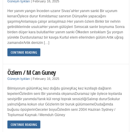
Güneyin Işıkları
|
February 16, 2025
Her yanım yangın İnceden uzanır Sivas’aHer yanım sanki Bir uçurum
kenarıÖylece durur Kımıldamaz sanırsın DünyaNe yapacağını
şaşırmışAnlamaya çalışır anlaşılmazı Her yanım özlem Birikir bir nehrin
getirdiklerinde usulcaHer yanım gülüşleri Sımsıcak sarılır boynuma Sonra
birden düşer kara bulutlarHer yanım sanki Öfkeden sırılsıklam Şu yorgun
yürekte Durdurulamaz bir kavga Kurtul elem ellerinden gülüm Artık uğraş
zamanıdırArtık denizin […]
CONTINUE READING
Özlem / M Can Guney
Güneyin Işıkları
|
February 16, 2025
Bilmiyorum gülümKaç kez doğdu güneşKaç kez kızıllaştı dağların
tepeleriÖzledim seni Bir yanımda okyanusDuramaz işte öylece kıyılarda
sevişirBir yanımdaYanık kül rengi toprak sessizliğiSalınıp dururSokulur
yalnızlığıma kokun olur Gözlerim bir buruk gülümsemeDudağımda
buğusu öpüşlerinGeceler boyuÖzledim seni 2004 Haziran Sydney /
Toplumsal Kaynak / Memduh Güney
CONTINUE READING