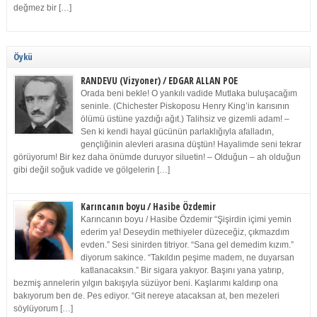
değmez bir […]
Öykü
RANDEVU (Vizyoner) / EDGAR ALLAN POE
Orada beni bekle! O yankılı vadide Mutlaka buluşacağım
seninle. (Chichester Piskoposu Henry King’in karısının
ölümü üstüne yazdığı ağıt.) Talihsiz ve gizemli adam! –
Sen ki kendi hayal gücünün parlaklığıyla afalladın,
gençliğinin alevleri arasına düştün! Hayalimde seni tekrar
görüyorum! Bir kez daha önümde duruyor siluetin! – Olduğun – ah olduğun
gibi değil soğuk vadide ve gölgelerin […]
Karıncanın boyu / Hasibe Özdemir
Karıncanın boyu / Hasibe Özdemir “Şişirdin içimi yemin
ederim ya! Deseydin methiyeler düzeceğiz, çıkmazdım
evden.” Sesi sinirden titriyor. “Sana gel demedim kızım.”
diyorum sakince. “Takıldın peşime madem, ne duyarsan
katlanacaksın.” Bir sigara yakıyor. Başını yana yatırıp,
bezmiş annelerin yılgın bakışıyla süzüyor beni. Kaşlarımı kaldırıp ona
bakıyorum ben de. Pes ediyor. “Git nereye atacaksan at, ben mezeleri
söylüyorum […]