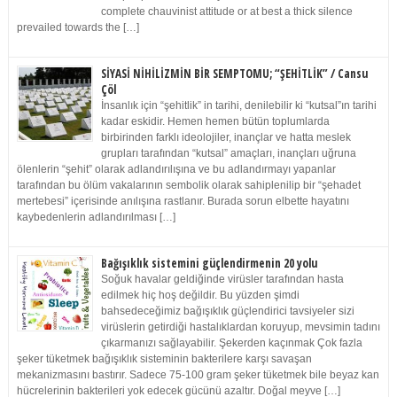
complete chauvinist attitude or at best a thick silence
prevailed towards the […]
SİYASİ NİHİLİZMİN BİR SEMPTOMU; “ŞEHİTLİK” / Cansu
Çöl
İnsanlık için “şehitlik” in tarihi, denilebilir ki “kutsal”ın tarihi
kadar eskidir. Hemen hemen bütün toplumlarda
birbirinden farklı ideolojiler, inançlar ve hatta meslek
grupları tarafından “kutsal” amaçları, inançları uğruna
ölenlerin “şehit” olarak adlandırılışına ve bu adlandırmayı yapanlar
tarafından bu ölüm vakalarının sembolik olarak sahiplenilip bir “şehadet
mertebesi” içerisinde anılışına rastlanır. Burada sorun elbette hayatını
kaybedenlerin adlandırılması […]
Bağışıklık sistemini güçlendirmenin 20 yolu
Soğuk havalar geldiğinde virüsler tarafından hasta
edilmek hiç hoş değildir. Bu yüzden şimdi
bahsedeceğimiz bağışıklık güçlendirici tavsiyeler sizi
virüslerin getirdiği hastalıklardan koruyup, mevsimin tadını
çıkarmanızı sağlayabilir. Şekerden kaçınmak Çok fazla
şeker tüketmek bağışıklık sisteminin bakterilere karşı savaşan
mekanizmasını bastırır. Sadece 75-100 gram şeker tüketmek bile beyaz kan
hücrelerinin bakterileri yok edecek gücünü azaltır. Doğal meyve […]