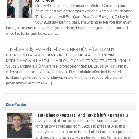
Asli Erdoğan
On PEN’s Day of the Imprisoned Writer, Canadian poet,
novelist and activist Margaret Atwood writes to imprisoned
Turkish writer Asli Erdoğan. Dear Asli Erdogan, Today is
your 91st day behind bars. I’m writing to tell you that even
through the concrete walls of your prison, beyond the guards, the barbed
wire, the locks and keys, we […]
D VİTAMİNİ İŞLEVLERİ D VİTAMİNİ HER GÜN MÜ ALINMALI?
İSTENİLEN D VİTAMİNİ DÜZEYİNE ERİŞİLMESİ VE O DÜZEYİN
KORUNMASININ HASTALIKLARI ÖNLEME VE TEDAVİ ETMEDEKİ ROLÜ
South Carolina Tıp Üniversitesi profesörlerinden Dr. Bruce W. Hollis’in bu
videosunu birkaç kez dikkatle izledik. D vitamininin vücuttaki işlevleri
hakkında çok güzel bilgilendiriyor. Anladıklarımızı özetleyerek sizlerle
paylaşmaya karar verdik. […]
Köşe Yazıları
“Turkishness contract” and Turkish left / Barış Ünlü
Involvement of the Turkish left in the Kurdish issue has a
long history stretching from 1920s to present. And this
history is not one to be ashamed of. In fact, some periods
and people in that history can be admired. While either a