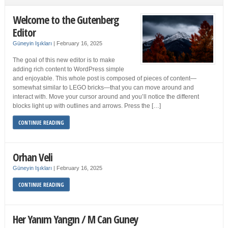
Welcome to the Gutenberg
Editor
Güneyin Işıkları
|
February 16, 2025
The goal of this new editor is to make
adding rich content to WordPress simple
and enjoyable. This whole post is composed of pieces of content—
somewhat similar to LEGO bricks—that you can move around and
interact with. Move your cursor around and you’ll notice the different
blocks light up with outlines and arrows. Press the […]
CONTINUE READING
Orhan Veli
Güneyin Işıkları
|
February 16, 2025
CONTINUE READING
Her Yanım Yangın / M Can Guney