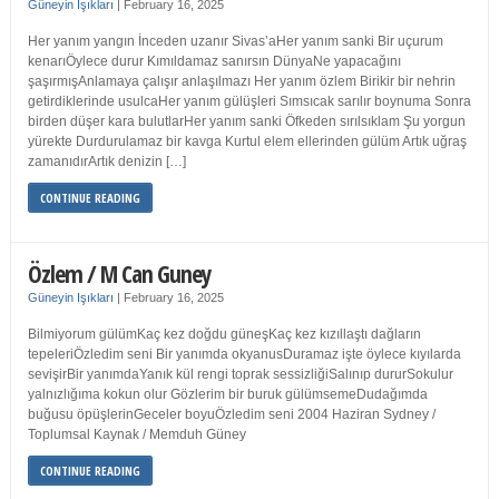
Güneyin Işıkları
|
February 16, 2025
Her yanım yangın İnceden uzanır Sivas’aHer yanım sanki Bir uçurum
kenarıÖylece durur Kımıldamaz sanırsın DünyaNe yapacağını
şaşırmışAnlamaya çalışır anlaşılmazı Her yanım özlem Birikir bir nehrin
getirdiklerinde usulcaHer yanım gülüşleri Sımsıcak sarılır boynuma Sonra
birden düşer kara bulutlarHer yanım sanki Öfkeden sırılsıklam Şu yorgun
yürekte Durdurulamaz bir kavga Kurtul elem ellerinden gülüm Artık uğraş
zamanıdırArtık denizin […]
CONTINUE READING
Özlem / M Can Guney
Güneyin Işıkları
|
February 16, 2025
Bilmiyorum gülümKaç kez doğdu güneşKaç kez kızıllaştı dağların
tepeleriÖzledim seni Bir yanımda okyanusDuramaz işte öylece kıyılarda
sevişirBir yanımdaYanık kül rengi toprak sessizliğiSalınıp dururSokulur
yalnızlığıma kokun olur Gözlerim bir buruk gülümsemeDudağımda
buğusu öpüşlerinGeceler boyuÖzledim seni 2004 Haziran Sydney /
Toplumsal Kaynak / Memduh Güney
CONTINUE READING