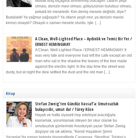
Mutlak tıraş bıçağına sinirlenmiş olacağım. Otların yeşil
olması, denizin mavi olması, gökyüzünün bulutsuz olması,
pekalâ bir meseledir. Kim demiş mesele değildir, diye?
Budalalık! Ya yağmur yağsaydı? Ya otların yeşili mor, ya denizin mavisi
kırmızı olsaydı? Olsaydı o zaman mesele olurdu, işte. […]
A Clean, Well-Lighted Place – Aydınlık ve Temiz Bir Yer /
ERNEST HEMINGWAY
A Clean, Well-Lighted Place / ERNEST HEMINGWAY It
was very late and everyone had left the cafe except an old
man who sat in the shadow the leaves of the tree made
against the electric light. In the day time the street was
dusty, but at night the dew settled the dust and the old man […]
Kitap
Stefan Zweig’ten Gündüz Vassaf’a: Umutsuzluk
bulaşıcıdır, umut da! / Türey Köse
Hayatı ve hatta siyaseti hep edebiyat aracılığıyla
kavramak, yorumlamak isteyen bir okur olarak bu
umutsuzluk günlerinde Avusturyalı yazar Stefan Zweig
düşüyor sık sık aklıma. “Kendi Hayatının Şiirini
Yazanlar”da roman tadında biyografilerle Casanova, Stendhal, Tolstoy’u