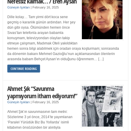
Nefessiz kalmak… / Eren Aysan
Güneyin Işıkları
|
February 16, 2025
Dille kolay… Tam yirmi dört koca sene
geçmiş o karanlık günün ardından. Her şey
dün gibi oysa. Ölümünden hemen önce
Sıvas’tan telefonla arayan babamla
konuşmam, televizyondan olayları takip
etmeye çalışmam, Madımak Oteli yakıldıktan
hemen sonra bilgi alabilmek için oradan oraya koşturmam; sonrasında
da dönemin bakanı Mehmet Gazioğlu’nun açıklamasından ölenlerin
arasında babam Behçet Aysan’ın olduğunu öğrenmem… […]
CONTINUE READING
Ahmet Şık “Savunma
yapmıyorum itham ediyorum!”
Güneyin Işıkları
|
February 16, 2025
Ahmet Şık’ın savunmasının tam metni:
Sözlerime 3 yıl önce, 2014’te yayımlanan
‘Paralel Yürüdük Biz Bu Yollarda’ isimli
kitabımın önsözünden bir alıntıyla