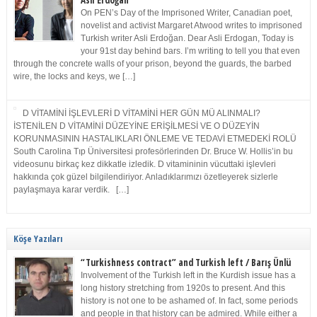
Asli Erdoğan
On PEN’s Day of the Imprisoned Writer, Canadian poet,
novelist and activist Margaret Atwood writes to imprisoned
Turkish writer Asli Erdoğan. Dear Asli Erdogan, Today is
your 91st day behind bars. I’m writing to tell you that even
through the concrete walls of your prison, beyond the guards, the barbed
wire, the locks and keys, we […]
D VİTAMİNİ İŞLEVLERİ D VİTAMİNİ HER GÜN MÜ ALINMALI?
İSTENİLEN D VİTAMİNİ DÜZEYİNE ERİŞİLMESİ VE O DÜZEYİN
KORUNMASININ HASTALIKLARI ÖNLEME VE TEDAVİ ETMEDEKİ ROLÜ
South Carolina Tıp Üniversitesi profesörlerinden Dr. Bruce W. Hollis’in bu
videosunu birkaç kez dikkatle izledik. D vitamininin vücuttaki işlevleri
hakkında çok güzel bilgilendiriyor. Anladıklarımızı özetleyerek sizlerle
paylaşmaya karar verdik. […]
Köşe Yazıları
“Turkishness contract” and Turkish left / Barış Ünlü
Involvement of the Turkish left in the Kurdish issue has a
long history stretching from 1920s to present. And this
history is not one to be ashamed of. In fact, some periods
and people in that history can be admired. While either a