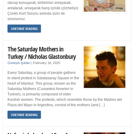
oturup konuşarak, birbirimizi anlayarak,
anlatarak, anlaşarak barış içinde çözmeliyiz.
Çünkü Kürt Sorunu aslında sizin de
sorununuz.
CONTINUE READING
The Saturday Mothers in
Turkey / Nicholas Glastonbury
Güneyin Işıkları
|
February 16, 2025
Every Saturday, a group of people gathers
in silent protest in Galatasaray Square in the
heart of Istanbul. This group, known as the
Saturday Mothers (Cumartesi Anneleri in
Turkish), is primarily composed of older
Kurdish women. The protests, which resemble those by the Madres del
Plaza del Mayo in Argentina, consist of the mothers (and […]
CONTINUE READING