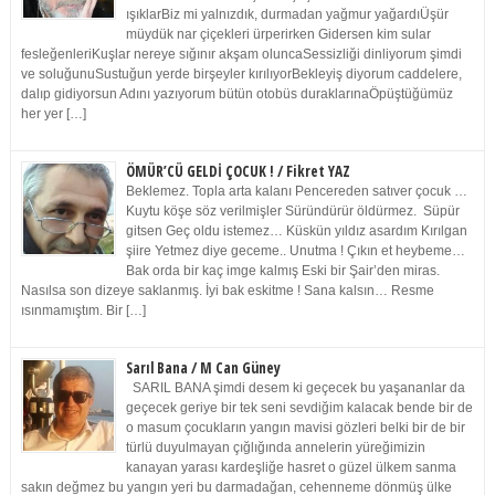
ışıklarBiz mi yalnızdık, durmadan yağmur yağardıÜşür
müydük nar çiçekleri ürperirken Gidersen kim sular
fesleğenleriKuşlar nereye sığınır akşam oluncaSessizliği dinliyorum şimdi
ve soluğunuSustuğun yerde birşeyler kırılıyorBekleyiş diyorum caddelere,
dalıp gidiyorsun Adını yazıyorum bütün otobüs duraklarınaÖpüştüğümüz
her yer […]
ÖMÜR’CÜ GELDİ ÇOCUK ! / Fikret YAZ
Beklemez. Topla arta kalanı Pencereden satıver çocuk …
Kuytu köşe söz verilmişler Süründürür öldürmez. Süpür
gitsen Geç oldu istemez… Küskün yıldız asardım Kırılgan
şiire Yetmez diye geceme.. Unutma ! Çıkın et heybeme…
Bak orda bir kaç imge kalmış Eski bir Şair’den miras.
Nasılsa son dizeye saklanmış. İyi bak eskitme ! Sana kalsın… Resme
ısınmamıştım. Bir […]
Sarıl Bana / M Can Güney
SARIL BANA şimdi desem ki geçecek bu yaşananlar da
geçecek geriye bir tek seni sevdiğim kalacak bende bir de
o masum çocukların yangın mavisi gözleri belki bir de bir
türlü duyulmayan çığlığında annelerin yüreğimizin
kanayan yarası kardeşliğe hasret o güzel ülkem sanma
sakın değmez bu yangın yeri bu darmadağan, cehenneme dönmüş ülke