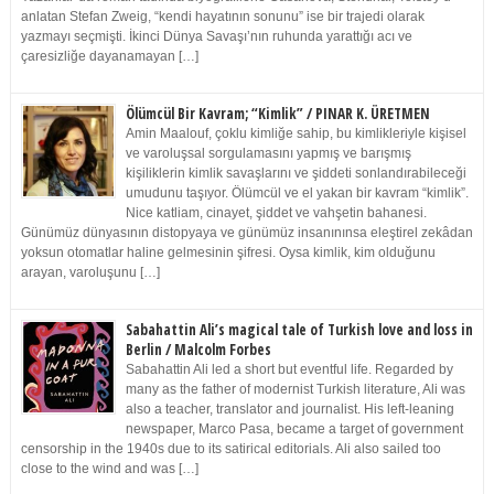
anlatan Stefan Zweig, “kendi hayatının sonunu” ise bir trajedi olarak
yazmayı seçmişti. İkinci Dünya Savaşı’nın ruhunda yarattığı acı ve
çaresizliğe dayanamayan […]
Ölümcül Bir Kavram; “Kimlik” / PINAR K. ÜRETMEN
Amin Maalouf, çoklu kimliğe sahip, bu kimlikleriyle kişisel
ve varoluşsal sorgulamasını yapmış ve barışmış
kişiliklerin kimlik savaşlarını ve şiddeti sonlandırabileceği
umudunu taşıyor. Ölümcül ve el yakan bir kavram “kimlik”.
Nice katliam, cinayet, şiddet ve vahşetin bahanesi.
Günümüz dünyasının distopyaya ve günümüz insanınınsa eleştirel zekâdan
yoksun otomatlar haline gelmesinin şifresi. Oysa kimlik, kim olduğunu
arayan, varoluşunu […]
Sabahattin Ali’s magical tale of Turkish love and loss in
Berlin / Malcolm Forbes
Sabahattin Ali led a short but eventful life. Regarded by
many as the father of modernist Turkish literature, Ali was
also a teacher, translator and journalist. His left-leaning
newspaper, Marco Pasa, became a target of government
censorship in the 1940s due to its satirical editorials. Ali also sailed too
close to the wind and was […]