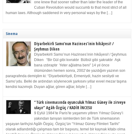
one knew that sooner rather than later the leader of the
Cuban Revolution would succumb to that most strict of all
human laws. Although saddened in very personal ways by the […]
Sinema
Diyarbekirli Samo’nun Hazinses’inin hikâyesi! /
Şeyhmus Diken
Diyarbekirli Samo’nun Hazinses’inin hikâyesi! / Şeyhmus
Diken “Bir Gül gibi kıvraktır Bülbül gibi şakraktır Aşk
bana ızdıraptır Yeter ağlatma beni” 14 yıl önce
ölümünden hemen sonra, 2002’de yazdığım yazının son
paragrafında demiştim ki: “Diyarbekirliydi, Ermeniydi, hazin sesliydi ve
Samo’ydu. Belki de ardından söylenecek şarkısını yıllar evvel mezar taşına
kendisi kazımıştı. Duyan ağlar, gören ağlar, böyle […]
“Türk sinemasında oyunculuk Yılmaz Güney ile zirveye
ulaşır” Agâh Özgüç / KADİR İNCESU
9 Eylül 1984’te Paris’te yaşamını yitiren Yılmaz Güney’i
yakından tanıyan isimlerden biri de Türk sinemasının
yaşayan tarihçisi Agâh Özgüç. Özgüç’ün “Yılmaz Güney Filmleri Tarihi”
olarak adlandırdığı çalışması tam bir başvuru, temel bir kaynak kitabı olma