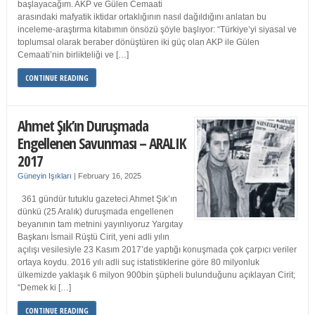
başlayacağım. AKP ve Gülen Cemaati
arasındaki mafyatik iktidar ortaklığının nasıl dağıldığını anlatan bu
inceleme-araştırma kitabımın önsözü şöyle başlıyor: “Türkiye’yi siyasal ve
toplumsal olarak beraber dönüştüren iki güç olan AKP ile Gülen
Cemaati’nin birlikteliği ve […]
CONTINUE READING
Ahmet Şık’ın Duruşmada
Engellenen Savunması – ARALIK
2017
Güneyin Işıkları
|
February 16, 2025
361 gündür tutuklu gazeteci Ahmet Şık’ın
dünkü (25 Aralık) duruşmada engellenen
beyanının tam metnini yayınlıyoruz Yargıtay
Başkanı İsmail Rüştü Cirit, yeni adli yılın
açılışı vesilesiyle 23 Kasım 2017’de yaptığı konuşmada çok çarpıcı veriler
ortaya koydu. 2016 yılı adli suç istatistiklerine göre 80 milyonluk
ülkemizde yaklaşık 6 milyon 900bin şüpheli bulunduğunu açıklayan Cirit;
“Demek ki […]
CONTINUE READING