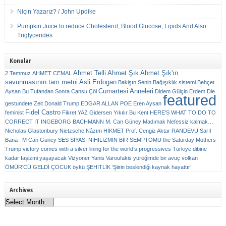
Niçin Yazarız? / John Updike
Pumpkin Juice to reduce Cholesterol, Blood Glucose, Lipids And Also
Triglycerides
Konular
Ahmet Telli
Ahmet Şık
Ahmet Şık'ın
2 Temmuz
AHMET CEMAL
savunmasının tam metni
Asli Erdogan
Bakişın Senin
Bağışıklık sistemi
Behçet
Cumartesi Anneleri
Aysan
Bu Tufandan Sonra
Cansu Çöl
Didem Gülçin Erdem
Die
featured
gestundete Zeit
Donald Trump
EDGAR ALLAN POE
Eren Aysan
Fidel Castro
feminist
Fikret YAZ
Gidersen Yıkılır Bu Kent
HERE’S WHAT TO DO TO
CORRECT IT
INGEBORG BACHMANN
M. Can Güney
Madımak
Nefessiz kalmak…
Nicholas Glastonbury
Nietzsche
Nâzım HİKMET
Prof. Cengiz Aktar
RANDEVU
Sarıl
Bana . M Can Güney
SES
SİYASİ NİHİLİZMİN BİR SEMPTOMU
the Saturday Mothers
Trump victory comes with a silver lining for the world’s progressives
Türkiye dibine
kadar faşizmi yaşayacak
Vizyoner
Yanis Varoufakis
yüreğimde bir avuç volkan
ÖMÜR'CÜ GELDİ ÇOCUK
öykü
ŞEHİTLİK
‘Şiirin beslendiği kaynak hayattır’
Archives
Archives