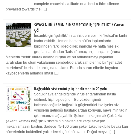
complete chauvinist attitude or at best a thick silence
prevailed towards the […]
SİYASİ NİHİLİZMİN BİR SEMPTOMU; “ŞEHİTLİK” / Cansu
Çöl
İnsanlık için “şehitlik” in tarihi, denilebilir ki “kutsal”ın tarihi
kadar eskidir. Hemen hemen bütün toplumlarda
birbirinden farklı ideolojiler, inançlar ve hatta meslek
grupları tarafından “kutsal” amaçları, inançları uğruna
ölenlerin “şehit” olarak adlandırılışına ve bu adlandırmayı yapanlar
tarafından bu ölüm vakalarının sembolik olarak sahiplenilip bir “şehadet
mertebesi” içerisinde anılışına rastlanır. Burada sorun elbette hayatını
kaybedenlerin adlandırılması […]
Bağışıklık sistemini güçlendirmenin 20 yolu
Soğuk havalar geldiğinde virüsler tarafından hasta
edilmek hiç hoş değildir. Bu yüzden şimdi
bahsedeceğimiz bağışıklık güçlendirici tavsiyeler sizi
virüslerin getirdiği hastalıklardan koruyup, mevsimin tadını
çıkarmanızı sağlayabilir. Şekerden kaçınmak Çok fazla
şeker tüketmek bağışıklık sisteminin bakterilere karşı savaşan
mekanizmasını bastırır. Sadece 75-100 gram şeker tüketmek bile beyaz kan
hücrelerinin bakterileri yok edecek gücünü azaltır. Doğal meyve […]