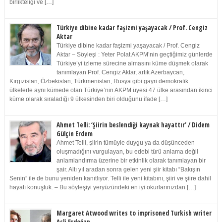
birlikteliği ve […]
Türkiye dibine kadar faşizmi yaşayacak / Prof. Cengiz
Aktar
Türkiye dibine kadar faşizmi yaşayacak / Prof. Cengiz
Aktar – Söyleşi : Yeter Polat AKPM’nin geçtiğimiz günlerde
Türkiye’yi izleme sürecine almasını küme düşmek olarak
tanımlayan Prof. Cengiz Aktar, artık Azerbaycan,
Kırgızistan, Özbekistan, Türkmenistan, Rusya gibi gayri demokratik
ülkelerle aynı kümede olan Türkiye’nin AKPM üyesi 47 ülke arasından ikinci
küme olarak sıraladığı 9 ülkesinden biri olduğunu ifade […]
Ahmet Telli: ‘Şiirin beslendiği kaynak hayattır’ / Didem
Gülçin Erdem
Ahmet Telli, şiirin tümüyle duygu ya da düşünceden
oluşmadığını vurgulayan, bu edebi türü anlama değil
anlamlandırma üzerine bir etkinlik olarak tanımlayan bir
şair. Altı yıl aradan sonra gelen yeni şiir kitabı “Bakışın
Senin” ile de bunu yeniden kanıtlıyor. Telli ile yeni kitabını, şiiri ve şiire dahil
hayatı konuştuk. – Bu söyleşiyi yeryüzündeki en iyi okurlarınızdan […]
Margaret Atwood writes to imprisoned Turkish writer