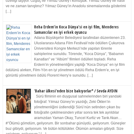
özelliği taşıyor. Özgüç ile Yılmaz Güney’i konuştuk. Yılmaz Güney ile nasıl
ve ne zaman tanıştınız? Yılmaz Güney’in Anadolu sinemalarında gösterimi
[…]
Reha Erdem’in Koca Dünya’si en iyi film, Menderes
Samancılar en iyi erkek oyuncu
Adana Büyükşehir Belediyesi tarafından düzenlenen 23.
Uluslararası Adana Film Festivali’nde ödüllen Çukurova
Üniversitesi Kongre Merkezi’nde yapılan törenle
sahiplerine sunuldu. Törende, “Koca Dünya”, “Babamın
Kanatları” ve “Albüm” filmleri ödülleri topladı. Reha
Erdem’in yönetmenliğini yaptığı “Koca Dünya” en iyi film
ödülünü alırken, Film-Yön en iyi yönetmen ödülü Reha Erdem’e, en iyi
görüntü yönetmeni ödülü Florent Herry’e sunuldu. […]
‘Bahar ülkesi’nden bize bakıyorlar* / Sevda AYDIN
Sürü filminin en duygusal sahnelerinden biri yandaki
fotoğraf. Yılmaz Güney’in yazdığı, Zeki Ökten’in
yönetmenliğini üstlendiği Sürü’nün setinden çıkan bu
fotoğrafın çekilmesinden yıllar sonra tek tek ayrıldılar
aramızdan Yaman Okay, Tuncel Kurtiz ve Tarık Akan…
#”Ölümü gömdüm, geliyorum. Bir sonbahar günüydü, geliyorum. Güneşler
buz gibiydi, geliyorum. Ve bütün kötülükler. Ölümün armaları gibiydi. Size