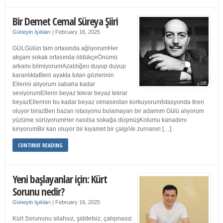
Bir Demet Cemal Süreya Şiiri
Güneyin Işıkları
|
February 16, 2025
GÜLGülün tam ortasında ağlıyorumHer
akşam sokak ortasında öldükçeÖnümü
arkamı bilmiyorumAzaldığını duyup duyup
karanlıktaBeni ayakta tutan gözlerinin
Ellerini alıyorum sabaha kadar
seviyorumEllerin beyaz tekrar beyaz tekrar
beyazEllerinin bu kadar beyaz olmasından korkuyorumİstasyonda tiren
oluyor birazBen bazan istasyonu bulamayan bir adamım Gülü alıyorum
yüzüme sürüyorumHer nasılsa sokağa düşmüşKolumu kanadımı
kırıyorumBir kan oluyor bir kıyamet bir çalgıVe zurnanın […]
CONTINUE READING
Yeni başlayanlar için: Kürt
Sorunu nedir?
Güneyin Işıkları
|
February 16, 2025
Kürt Sorununu silahsız, şiddetsiz, çatışmasız