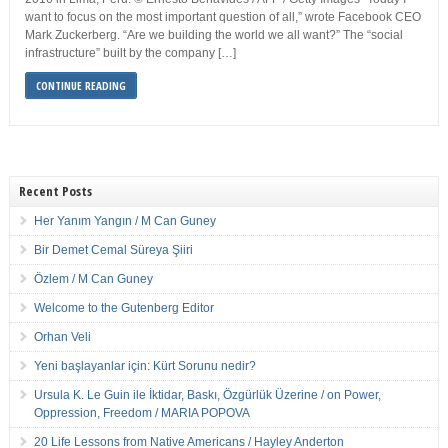
want to focus on the most important question of all,” wrote Facebook CEO
Mark Zuckerberg. “Are we building the world we all want?” The “social
infrastructure” built by the company […]
CONTINUE READING
Recent Posts
Her Yanım Yangın / M Can Guney
Bir Demet Cemal Süreya Şiiri
Özlem / M Can Guney
Welcome to the Gutenberg Editor
Orhan Veli
Yeni başlayanlar için: Kürt Sorunu nedir?
Ursula K. Le Guin ile İktidar, Baskı, Özgürlük Üzerine / on Power,
Oppression, Freedom / MARIA POPOVA
20 Life Lessons from Native Americans / Hayley Anderton