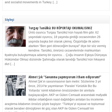
and socialist movements in Turkey. […]
Söyleşi
Turgay Tanülkü: BU RÖPORTAJI OKUMALISINIZ
Ünlü oyuncu Turgay Tanülkü’nün hayatı film gibi. 62
yaşındaki oyuncu, 18 yaşında girdiği cezaevinden 26
yaşında başka biri olarak çıkmış. Özgürlüğe ilk adımı
atarken “Ben geri döneceğim buraya!” diye bir söz vermiş
kendine. Tanülkü, ömrünü cezaevlerinde mahkumları
tiyatroyla buluşturmaya adamış bir oyuncu… Çoğu insanın Eşkıya Dünyaya
Hükümdar Olmaz dizisinde Şahinağa olarak tanıdığı Tanülkü’nün hikayesi
dizi […]
Ahmet Şık “Savunma yapmıyorum itham ediyorum!”
Ahmet Şık’ın savunmasının tam metni: Sözlerime 3 yıl
önce, 2014’te yayımlanan ‘Paralel Yürüdük Biz Bu
Yollarda’ isimli kitabımın önsözünden bir alıntıyla
başlayacağım. AKP ve Gülen Cemaati arasındaki mafyatik
iktidar ortaklığının nasıl dağıldığını anlatan bu inceleme-
araştırma kitabımın önsözü şöyle başlıyor: “Türkiye’yi siyasal ve toplumsal
olarak beraber dönüştüren iki güç olan AKP ile Gülen Cemaati’nin