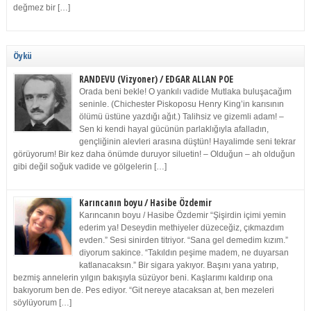
değmez bir […]
Öykü
RANDEVU (Vizyoner) / EDGAR ALLAN POE
Orada beni bekle! O yankılı vadide Mutlaka buluşacağım
seninle. (Chichester Piskoposu Henry King’in karısının
ölümü üstüne yazdığı ağıt.) Talihsiz ve gizemli adam! –
Sen ki kendi hayal gücünün parlaklığıyla afalladın,
gençliğinin alevleri arasına düştün! Hayalimde seni tekrar
görüyorum! Bir kez daha önümde duruyor siluetin! – Olduğun – ah olduğun
gibi değil soğuk vadide ve gölgelerin […]
Karıncanın boyu / Hasibe Özdemir
Karıncanın boyu / Hasibe Özdemir “Şişirdin içimi yemin
ederim ya! Deseydin methiyeler düzeceğiz, çıkmazdım
evden.” Sesi sinirden titriyor. “Sana gel demedim kızım.”
diyorum sakince. “Takıldın peşime madem, ne duyarsan
katlanacaksın.” Bir sigara yakıyor. Başını yana yatırıp,
bezmiş annelerin yılgın bakışıyla süzüyor beni. Kaşlarımı kaldırıp ona
bakıyorum ben de. Pes ediyor. “Git nereye atacaksan at, ben mezeleri
söylüyorum […]