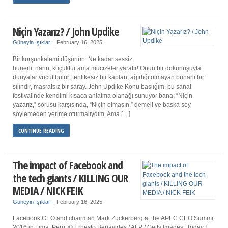
Niçin Yazarız? / John Updike
Güneyin Işıkları
|
February 16, 2025
Bir kurşunkalemi düşünün. Ne kadar sessiz,
hünerli, narin, küçüktür ama mucizeler yaratır! Onun bir dokunuşuyla
dünyalar vücut bulur; tehlikesiz bir kaplan, ağırlığı olmayan buharlı bir
silindir, masrafsız bir saray. John Updike Konu başlığım, bu sanat
festivalinde kendimi kısaca anlatma olanağı sunuyor bana; “Niçin
yazarız,” sorusu karşısında, “Niçin olmasın,” demeli ve başka şey
söylemeden yerime oturmalıydım. Ama […]
CONTINUE READING
The impact of Facebook and
the tech giants / KILLING OUR
MEDIA / NICK FEIK
Güneyin Işıkları
|
February 16, 2025
Facebook CEO and chairman Mark Zuckerberg at the APEC CEO Summit
2016 in Lima, Peru. © Ernesto Benavides / AFP / Getty Images “Today I