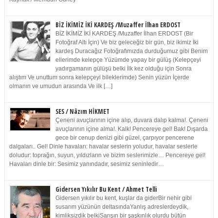
BİZ İKİMİZ İKİ KARDEŞ /Muzaffer İlhan ERDOST
BİZ İKİMİZ İKİ KARDEŞ /Muzaffer İlhan ERDOST (Bir
Fotoğraf Altı İçin) Ve biz geleceğiz bir gün, biz ikimiz İki
kardeş Duracağız Fotoğrafımızda durduğumuz gibi Benim
ellerimde kelepçe Yüzümde yapay bir gülüş (Kelepçeyi
yadırgamanın gülüşü belki İlk kez olduğu için Sonra
alıştım Ve unuttum sonra kelepçeyi bileklerimde) Senin yüzün İçerde
olmanın ve umudun arasında Ve ilk […]
SES / Nâzım HİKMET
Çeneni avuçlarının içine alıp, duvara dalıp kalma!. Çeneni
avuçlarının içine alma!. Kalk! Pencereye gel! Bak! Dışarda
gece bir cenup denizi gibi güzel, çarpıyor pencerene
dalgaları.. Gel! Dinle havaları: havalar seslerin yoludur, havalar seslerle
doludur: toprağın, suyun, yıldızların ve bizim seslerimizle… Pencereye gel!
Havaları dinle bir: Sesimiz yanındadır, sesimiz seninledir…
Gidersen Yıkılır Bu Kent / Ahmet Telli
Gidersen yıkılır bu kent, kuşlar da giderBir nehir gibi
susarım yüzünün deltasındaYanlış adreslerdeydik,
kimliksizdik belkiSarışın bir şaşkınlık olurdu bütün