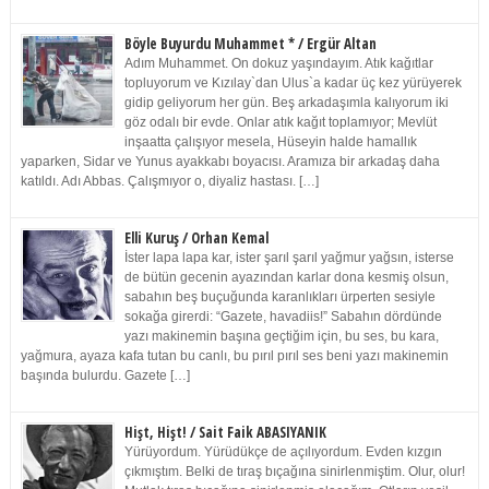
Böyle Buyurdu Muhammet * / Ergür Altan
Adım Muhammet. On dokuz yaşındayım. Atık kağıtlar
topluyorum ve Kızılay`dan Ulus`a kadar üç kez yürüyerek
gidip geliyorum her gün. Beş arkadaşımla kalıyorum iki
göz odalı bir evde. Onlar atık kağıt toplamıyor; Mevlüt
inşaatta çalışıyor mesela, Hüseyin halde hamallık
yaparken, Sidar ve Yunus ayakkabı boyacısı. Aramıza bir arkadaş daha
katıldı. Adı Abbas. Çalışmıyor o, diyaliz hastası. […]
Elli Kuruş / Orhan Kemal
İster lapa lapa kar, ister şarıl şarıl yağmur yağsın, isterse
de bütün gecenin ayazından karlar dona kesmiş olsun,
sabahın beş buçuğunda karanlıkları ürperten sesiyle
sokağa girerdi: “Gazete, havadiis!” Sabahın dördünde
yazı makinemin başına geçtiğim için, bu ses, bu kara,
yağmura, ayaza kafa tutan bu canlı, bu pırıl pırıl ses beni yazı makinemin
başında bulurdu. Gazete […]
Hişt, Hişt! / Sait Faik ABASIYANIK
Yürüyordum. Yürüdükçe de açılıyordum. Evden kızgın
çıkmıştım. Belki de tıraş bıçağına sinirlenmiştim. Olur, olur!