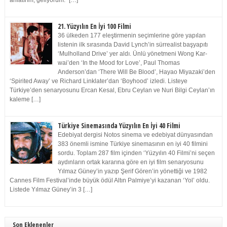
anlatırım, geliyorum.” […]
21. Yüzyılın En İyi 100 Filmi
36 ülkeden 177 eleştirmenin seçimlerine göre yapılan
listenin ilk sırasında David Lynch’in sürrealist başyapıtı
‘Mulholland Drive’ yer aldı. Ünlü yönetmeni Wong Kar-
wai’den ‘In the Mood for Love’, Paul Thomas
Anderson’dan ‘There Will Be Blood’, Hayao Miyazaki’den
‘Spirited Away’ ve Richard Linklater’dan ‘Boyhood’ izledi. Listeye
Türkiye’den senaryosunu Ercan Kesal, Ebru Ceylan ve Nuri Bilgi Ceylan’ın
kaleme […]
Türkiye Sinemasında Yüzyılın En İyi 40 Filmi
Edebiyat dergisi Notos sinema ve edebiyat dünyasından
383 önemli ismine Türkiye sinemasının en iyi 40 filmini
sordu. Toplam 287 film içinden ‘Yüzyılın 40 Filmi’ni seçen
aydınların ortak kararına göre en iyi film senaryosunu
Yılmaz Güney’in yazıp Şerif Gören’in yönettiği ve 1982
Cannes Film Festival’inde büyük ödül Altın Palmiye’yi kazanan ‘Yol’ oldu.
Listede Yılmaz Güney’in 3 […]
Son Eklenenler