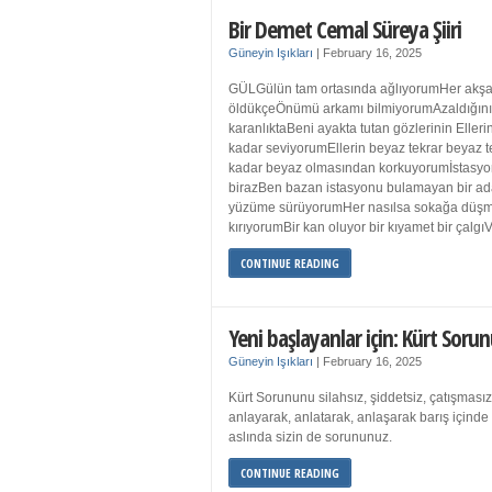
Bir Demet Cemal Süreya Şiiri
Güneyin Işıkları
|
February 16, 2025
GÜLGülün tam ortasında ağlıyorumHer akşa
öldükçeÖnümü arkamı bilmiyorumAzaldığın
karanlıktaBeni ayakta tutan gözlerinin Eller
kadar seviyorumEllerin beyaz tekrar beyaz t
kadar beyaz olmasından korkuyorumİstasyon
birazBen bazan istasyonu bulamayan bir a
yüzüme sürüyorumHer nasılsa sokağa düş
kırıyorumBir kan oluyor bir kıyamet bir çalgı
CONTINUE READING
Yeni başlayanlar için: Kürt Sorun
Güneyin Işıkları
|
February 16, 2025
Kürt Sorununu silahsız, şiddetsiz, çatışmasız
anlayarak, anlatarak, anlaşarak barış içind
aslında sizin de sorununuz.
CONTINUE READING