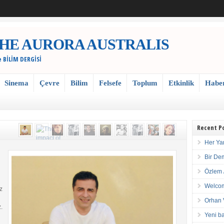
 / THE AURORA AUSTRALIS
e BİLİM DERGİSİ
Sinema
Çevre
Bilim
Felsefe
Toplum
Etkinlik
Habe
Recent P
Her Ya
Bir De
Özlem 
Welcom
z
Orhan 
.
Yeni ba