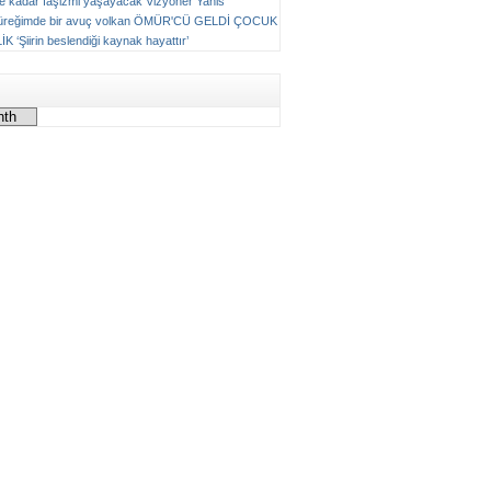
ne kadar faşizmi yaşayacak
Vizyoner
Yanis
üreğimde bir avuç volkan
ÖMÜR'CÜ GELDİ ÇOCUK
LİK
‘Şiirin beslendiği kaynak hayattır’