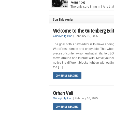
to solution may well be to get more sleep but 
Fernández
you get your 8 hours a night and still feel fati
The only sure thing in life is tha
when your […]
must die. Having seen the occa
images of the frail Fidel Castro at 90, one kne
sooner rather than later the leader of the Cu
Son Eklenenler
Revolution would succumb to that most strict o
human laws. Although saddened in very pers
Welcome to the Gutenberg Edi
ways by the […]
Güneyin Işıkları
|
February 16, 2025
The goal of this new editor is to make adding
WordPress simple and enjoyable. This whol
pieces of content—somewhat similar to LEG
move around and interact with. Move your cu
notice the different blocks light up with outl
the […]
CONTINUE READING
Orhan Veli
Güneyin Işıkları
|
February 16, 2025
CONTINUE READING