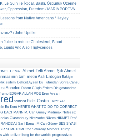
K. Le Guin ile İktidar, Baskı, Özgürlük Üzerine
ower, Oppression, Freedom / MARIA POPOVA
e Lessons from Native Americans / Hayley
on
Yazarız? / John Updike
n Juice to reduce Cholesterol, Blood
, Lipids And Also Triglycerides
Ahmet Telli
Ahmet Şık
Ahmet
HMET CEMAL
unmasının tam metni
Asli Erdogan
Bakişın
klık sistemi
Behçet Aysan
Bu Tufandan Sonra
Cansu
si Anneleri
Didem Gülçin Erdem
Die gestundete
Trump
EDGAR ALLAN POE
Eren Aysan
ured
Fidel Castro
feminist
Fikret YAZ
ılır Bu Kent
HERE’S WHAT TO DO TO CORRECT
RG BACHMANN
M. Can Güney
Madımak
Nefessiz
cholas Glastonbury
Nietzsche
Nâzım HİKMET
Prof.
RANDEVU
Sarıl Bana . M Can Güney
SES
SİYASİ
N BİR SEMPTOMU
the Saturday Mothers
Trump
 with a silver lining for the world’s progressives