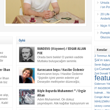
Ursula 
/ on P
20 Lif
Andert
Niçin 
Pumpki
Glucose
Öykü
RANDEVU (Vizyoner) / EDGAR ALLAN
Konular
POE
kez
2 Temmuz
A
anımda
Orada beni bekle! O yankılı vadide
Şık'ın sav
Bir
Mutlaka buluşacağım seninle.
ıp
Senin
Bağışı
(Chichester Piskoposu Henry King’in
m bir
Cumarte
karısının ölümü üstüne yazdığı ağıt.) Talihsiz ve
Çöl
er İlhan
Karıncanın boyu / Hasibe Özdemir
gizemli adam! – Sen ki kendi hayal gücünün
Zeit
Donald 
Karıncanın boyu / Hasibe Özdemir
feat
ziran
parlaklığıyla afalladın, gençliğinin alevleri arasına
“Şişirdin içimi yemin ederim ya!
r İlhan
düştün! Hayalimde seni tekrar görüyorum! Bir kez
Deseydin methiyeler düzeceğiz,
Ve biz
Gidersen Yık
daha önümde duruyor siluetin! – Olduğun – ah
çıkmazdım evden.” Sesi sinirden
 kardeş
IT
INGEBO
olduğun gibi değil soğuk vadide ve gölgelerin […]
titriyor. “Sana gel demedim kızım.” diyorum sakince.
Benim
Böyle Buyurdu Muhammet * / Ergür
kalmak…
Ni
“Takıldın peşime madem, ne duyarsan
Altan
e alıp,
Cengiz Aktar
katlanacaksın.” Bir sigara yakıyor. Başını yana yatırıp,
 olduğu
Çeneni
Adım Muhammet. On dokuz
bezmiş annelerin yılgın bakışıyla süzüyor beni.
NİHİLİZMİ
. Kalk!
yaşındayım. Atık kağıtlar topluyorum ve
Kaşlarımı kaldırıp ona bakıyorum ben de. Pes ediyor.
victory comes
ışarda
Kızılay`dan Ulus`a kadar üç kez
“Git nereye atacaksan at, ben mezeleri söylüyorum