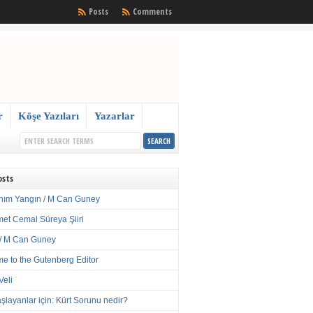
Posts
Comments
r
Köşe Yazıları
Yazarlar
osts
nım Yangın / M Can Guney
met Cemal Süreya Şiiri
/ M Can Guney
e to the Gutenberg Editor
Veli
şlayanlar için: Kürt Sorunu nedir?