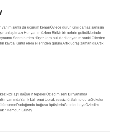
y
 yanım sanki Bir uçurum kenarıÖylece durur Kımıldamaz sanırsın
 anlaşılmazı Her yanım özlem Birikir bir nehrin getirdiklerinde
 boynuma Sonra birden düşer kara bulutlarHer yanım sanki Öfkeden
bir kavga Kurtul elem ellerinden gülüm Artık uğraş zamanıdırArtık
 kızıllaştı dağların tepeleriÖzledim seni Bir yanımda
rBir yanımdaYanık kül rengi toprak sessizliğiSalınıp dururSokulur
uk gülümsemeDudağımda buğusu öpüşlerinGeceler boyuÖzledim
ynak / Memduh Güney