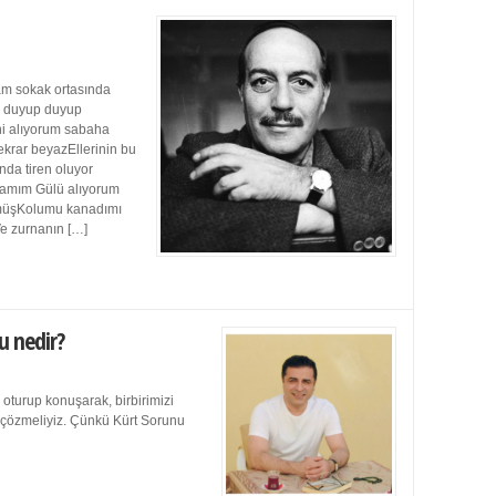
m sokak ortasında
ı duyup duyup
ini alıyorum sabaha
ekrar beyazEllerinin bu
da tiren oluyor
damım Gülü alıyorum
müşKolumu kanadımı
Ve zurnanın […]
u nedir?
 oturup konuşarak, birbirimizi
e çözmeliyiz. Çünkü Kürt Sorunu