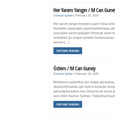
Her Yanım Yangın / M Can Gune
Güneyin Işıkları
|
February 16, 2025
Her yanım yangın İnceden uzanır Sivas’aHer
DünyaNe yapacağını şaşırmışAnlamaya çalışır
usulcaHer yanım gülüşleri Sımsıcak sarılır
sırılsıklam Şu yorgun yürekte Durdurulamaz 
denizin […]
CONTINUE READING
Özlem / M Can Guney
Güneyin Işıkları
|
February 16, 2025
Bilmiyorum gülümKaç kez doğdu güneşKaç kez
okyanusDuramaz işte öylece kıyılarda sevişi
yalnızlığıma kokun olur Gözlerim bir bur
seni 2004 Haziran Sydney / Toplumsal Ka
CONTINUE READING