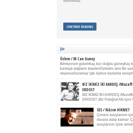
sorununuz.
CONTINUE READING
Şiir
Özlem / M Can Guney
Bilmiyorum gülümKaç kez doğdu güneşKaç 
kızıllaştı dağların tepeleriÖzledim seni Bir y
okyanusDuramaz işte öylece kıyılarda sevişir
yanımdaYanık kül rengi toprak sessizliğiSalın
dururSokulur yalnızlığıma kokun olur Gözleri
BİZ İKİMİZ İKİ KARDEŞ /Muzaff
buruk gülümsemeDudağımda buğusu
ERDOST
öpüşlerinGeceler boyuÖzledim seni 2004 Ha
BİZ İKİMİZ İKİ KARDEŞ /Muzaffe
Sydney / Toplumsal Kaynak / Memduh Güney
ERDOST (Bir Fotoğraf Altı İçin) 
geleceğiz bir gün, biz ikimiz İki
Duracağız Fotoğrafımızda durduğumuz gibi 
SES / Nâzım HİKMET
ellerimde kelepçe Yüzümde yapay bir gülüş
Çeneni avuçlarının için
(Kelepçeyi yadırgamanın gülüşü belki İlk kez
duvara dalıp kalma!. 
için Sonra alıştım Ve unuttum sonra kelepçeyi
avuçlarının içine alma!
bileklerimde) Senin yüzün İçerde olmanın ve
Pencereye gel! Bak! D
umudun arasında Ve ilk […]