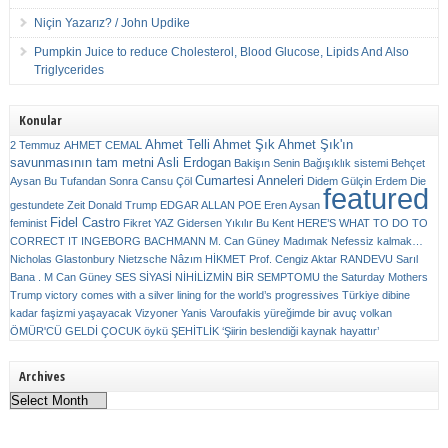
Niçin Yazarız? / John Updike
Pumpkin Juice to reduce Cholesterol, Blood Glucose, Lipids And Also
Triglycerides
Konular
Ahmet Telli
Ahmet Şık
Ahmet Şık'ın
2 Temmuz
AHMET CEMAL
savunmasının tam metni
Asli Erdogan
Bakişın Senin
Bağışıklık sistemi
Behçet
Cumartesi Anneleri
Aysan
Bu Tufandan Sonra
Cansu Çöl
Didem Gülçin Erdem
Die
featured
gestundete Zeit
Donald Trump
EDGAR ALLAN POE
Eren Aysan
Fidel Castro
feminist
Fikret YAZ
Gidersen Yıkılır Bu Kent
HERE’S WHAT TO DO TO
CORRECT IT
INGEBORG BACHMANN
M. Can Güney
Madımak
Nefessiz kalmak…
Nicholas Glastonbury
Nietzsche
Nâzım HİKMET
Prof. Cengiz Aktar
RANDEVU
Sarıl
Bana . M Can Güney
SES
SİYASİ NİHİLİZMİN BİR SEMPTOMU
the Saturday Mothers
Trump victory comes with a silver lining for the world’s progressives
Türkiye dibine
kadar faşizmi yaşayacak
Vizyoner
Yanis Varoufakis
yüreğimde bir avuç volkan
ÖMÜR'CÜ GELDİ ÇOCUK
öykü
ŞEHİTLİK
‘Şiirin beslendiği kaynak hayattır’
Archives
Archives