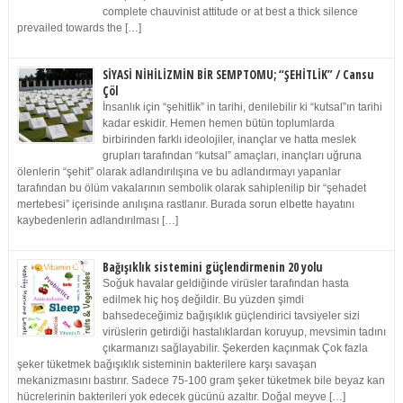
complete chauvinist attitude or at best a thick silence
prevailed towards the […]
SİYASİ NİHİLİZMİN BİR SEMPTOMU; “ŞEHİTLİK” / Cansu
Çöl
İnsanlık için “şehitlik” in tarihi, denilebilir ki “kutsal”ın tarihi
kadar eskidir. Hemen hemen bütün toplumlarda
birbirinden farklı ideolojiler, inançlar ve hatta meslek
grupları tarafından “kutsal” amaçları, inançları uğruna
ölenlerin “şehit” olarak adlandırılışına ve bu adlandırmayı yapanlar
tarafından bu ölüm vakalarının sembolik olarak sahiplenilip bir “şehadet
mertebesi” içerisinde anılışına rastlanır. Burada sorun elbette hayatını
kaybedenlerin adlandırılması […]
Bağışıklık sistemini güçlendirmenin 20 yolu
Soğuk havalar geldiğinde virüsler tarafından hasta
edilmek hiç hoş değildir. Bu yüzden şimdi
bahsedeceğimiz bağışıklık güçlendirici tavsiyeler sizi
virüslerin getirdiği hastalıklardan koruyup, mevsimin tadını
çıkarmanızı sağlayabilir. Şekerden kaçınmak Çok fazla
şeker tüketmek bağışıklık sisteminin bakterilere karşı savaşan
mekanizmasını bastırır. Sadece 75-100 gram şeker tüketmek bile beyaz kan
hücrelerinin bakterileri yok edecek gücünü azaltır. Doğal meyve […]