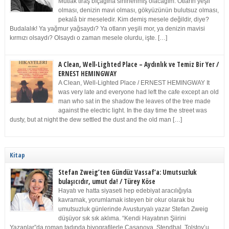
Mutlak tıraş bıçağına sinirlenmiş olacağım. Otların yeşil
olması, denizin mavi olması, gökyüzünün bulutsuz olması,
pekalâ bir meseledir. Kim demiş mesele değildir, diye?
Budalalık! Ya yağmur yağsaydı? Ya otların yeşili mor, ya denizin mavisi
kırmızı olsaydı? Olsaydı o zaman mesele olurdu, işte. […]
A Clean, Well-Lighted Place – Aydınlık ve Temiz Bir Yer /
ERNEST HEMINGWAY
A Clean, Well-Lighted Place / ERNEST HEMINGWAY It
was very late and everyone had left the cafe except an old
man who sat in the shadow the leaves of the tree made
against the electric light. In the day time the street was
dusty, but at night the dew settled the dust and the old man […]
Kitap
Stefan Zweig’ten Gündüz Vassaf’a: Umutsuzluk
bulaşıcıdır, umut da! / Türey Köse
Hayatı ve hatta siyaseti hep edebiyat aracılığıyla
kavramak, yorumlamak isteyen bir okur olarak bu
umutsuzluk günlerinde Avusturyalı yazar Stefan Zweig
düşüyor sık sık aklıma. “Kendi Hayatının Şiirini
Yazanlar”da roman tadında biyografilerle Casanova, Stendhal, Tolstoy’u