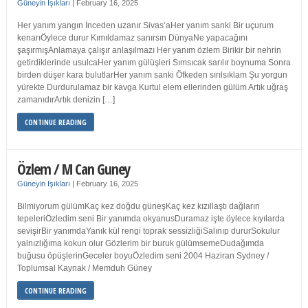
Güneyin Işıkları
|
February 16, 2025
Her yanım yangın İnceden uzanır Sivas’aHer yanım sanki Bir uçurum
kenarıÖylece durur Kımıldamaz sanırsın DünyaNe yapacağını
şaşırmışAnlamaya çalışır anlaşılmazı Her yanım özlem Birikir bir nehrin
getirdiklerinde usulcaHer yanım gülüşleri Sımsıcak sarılır boynuma Sonra
birden düşer kara bulutlarHer yanım sanki Öfkeden sırılsıklam Şu yorgun
yürekte Durdurulamaz bir kavga Kurtul elem ellerinden gülüm Artık uğraş
zamanıdırArtık denizin […]
CONTINUE READING
Özlem / M Can Guney
Güneyin Işıkları
|
February 16, 2025
Bilmiyorum gülümKaç kez doğdu güneşKaç kez kızıllaştı dağların
tepeleriÖzledim seni Bir yanımda okyanusDuramaz işte öylece kıyılarda
sevişirBir yanımdaYanık kül rengi toprak sessizliğiSalınıp dururSokulur
yalnızlığıma kokun olur Gözlerim bir buruk gülümsemeDudağımda
buğusu öpüşlerinGeceler boyuÖzledim seni 2004 Haziran Sydney /
Toplumsal Kaynak / Memduh Güney
CONTINUE READING