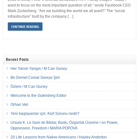
want to focus on the most important question of all,” wrote Facebook CEO
Mark Zuckerberg. “Are we building the world we all want?” The “social
infrastructure” built by the company […]
CONTINUE READING
Recent Posts
Her Yanım Yangın / M Can Guney
Bir Demet Cemal Süreya Şiiri
Özlem / M Can Guney
Welcome to the Gutenberg Editor
Orhan Veli
Yeni başlayanlar için: Kürt Sorunu nedir?
Ursula K. Le Guin ile İktidar, Baskı, Özgürlük Üzerine / on Power,
Oppression, Freedom / MARIA POPOVA
20 Life Lessons from Native Americans / Hayley Anderton