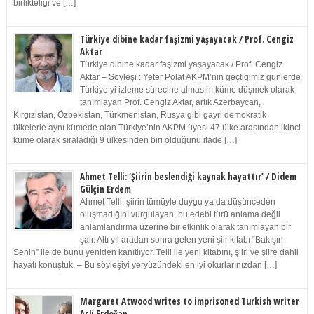
birlikteliği ve […]
Türkiye dibine kadar faşizmi yaşayacak / Prof. Cengiz
Aktar
Türkiye dibine kadar faşizmi yaşayacak / Prof. Cengiz
Aktar – Söyleşi : Yeter Polat AKPM’nin geçtiğimiz günlerde
Türkiye’yi izleme sürecine almasını küme düşmek olarak
tanımlayan Prof. Cengiz Aktar, artık Azerbaycan,
Kırgızistan, Özbekistan, Türkmenistan, Rusya gibi gayri demokratik
ülkelerle aynı kümede olan Türkiye’nin AKPM üyesi 47 ülke arasından ikinci
küme olarak sıraladığı 9 ülkesinden biri olduğunu ifade […]
Ahmet Telli: ‘Şiirin beslendiği kaynak hayattır’ / Didem
Gülçin Erdem
Ahmet Telli, şiirin tümüyle duygu ya da düşünceden
oluşmadığını vurgulayan, bu edebi türü anlama değil
anlamlandırma üzerine bir etkinlik olarak tanımlayan bir
şair. Altı yıl aradan sonra gelen yeni şiir kitabı “Bakışın
Senin” ile de bunu yeniden kanıtlıyor. Telli ile yeni kitabını, şiiri ve şiire dahil
hayatı konuştuk. – Bu söyleşiyi yeryüzündeki en iyi okurlarınızdan […]
Margaret Atwood writes to imprisoned Turkish writer