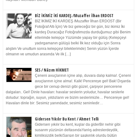
BİZ İKİMİZ İKİ KARDEŞ /Muzaffer İlhan ERDOST
BİZ İKİMİZ İKİ KARDEŞ /Muzaffer İlhan ERDOST (Bir
Fotoğraf Altı İçin) Ve biz geleceğiz bir gün, biz ikimiz İki
kardeş Duracağız Fotoğrafımızda durduğumuz gibi Benim
ellerimde kelepçe Yüzümde yapay bir gülüş (Kelepçeyi
yadırgamanın gülüşü belki İlk kez olduğu için Sonra
alıştım Ve unuttum sonra kelepçeyi bileklerimde) Senin yüzün İçerde
olmanın ve umudun arasında Ve ilk […]
SES / Nâzım HİKMET
Çeneni avuçlarının içine alıp, duvara dalıp kalma!. Çeneni
avuçlarının içine alma!. Kalk! Pencereye gel! Bak! Dışarda
gece bir cenup denizi gibi güzel, çarpıyor pencerene
dalgaları.. Gel! Dinle havaları: havalar seslerin yoludur, havalar seslerle
doludur: toprağın, suyun, yıldızların ve bizim seslerimizle… Pencereye gel!
Havaları dinle bir: Sesimiz yanındadır, sesimiz seninledir…
Gidersen Yıkılır Bu Kent / Ahmet Telli
Gidersen yıkılır bu kent, kuşlar da giderBir nehir gibi
susarım yüzünün deltasındaYanlış adreslerdeydik,
kimliksizdik belkiSarışın bir şaşkınlık olurdu bütün