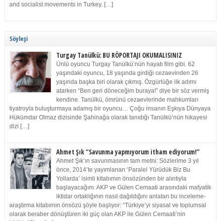
and socialist movements in Turkey. […]
Söyleşi
Turgay Tanülkü: BU RÖPORTAJI OKUMALISINIZ
Ünlü oyuncu Turgay Tanülkü’nün hayatı film gibi. 62
yaşındaki oyuncu, 18 yaşında girdiği cezaevinden 26
yaşında başka biri olarak çıkmış. Özgürlüğe ilk adımı
atarken “Ben geri döneceğim buraya!” diye bir söz vermiş
kendine. Tanülkü, ömrünü cezaevlerinde mahkumları
tiyatroyla buluşturmaya adamış bir oyuncu… Çoğu insanın Eşkıya Dünyaya
Hükümdar Olmaz dizisinde Şahinağa olarak tanıdığı Tanülkü’nün hikayesi
dizi […]
Ahmet Şık “Savunma yapmıyorum itham ediyorum!”
Ahmet Şık’ın savunmasının tam metni: Sözlerime 3 yıl
önce, 2014’te yayımlanan ‘Paralel Yürüdük Biz Bu
Yollarda’ isimli kitabımın önsözünden bir alıntıyla
başlayacağım. AKP ve Gülen Cemaati arasındaki mafyatik
iktidar ortaklığının nasıl dağıldığını anlatan bu inceleme-
araştırma kitabımın önsözü şöyle başlıyor: “Türkiye’yi siyasal ve toplumsal
olarak beraber dönüştüren iki güç olan AKP ile Gülen Cemaati’nin