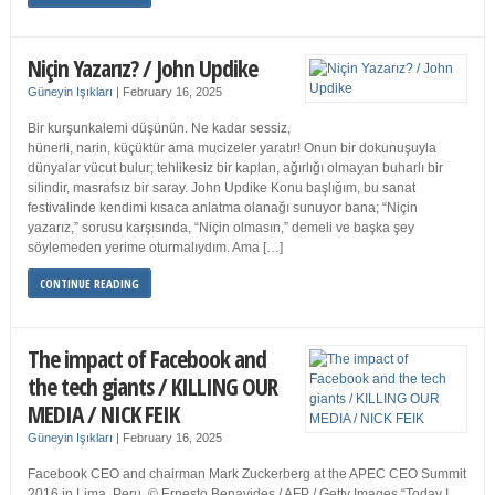
Niçin Yazarız? / John Updike
Güneyin Işıkları
|
February 16, 2025
Bir kurşunkalemi düşünün. Ne kadar sessiz,
hünerli, narin, küçüktür ama mucizeler yaratır! Onun bir dokunuşuyla
dünyalar vücut bulur; tehlikesiz bir kaplan, ağırlığı olmayan buharlı bir
silindir, masrafsız bir saray. John Updike Konu başlığım, bu sanat
festivalinde kendimi kısaca anlatma olanağı sunuyor bana; “Niçin
yazarız,” sorusu karşısında, “Niçin olmasın,” demeli ve başka şey
söylemeden yerime oturmalıydım. Ama […]
CONTINUE READING
The impact of Facebook and
the tech giants / KILLING OUR
MEDIA / NICK FEIK
Güneyin Işıkları
|
February 16, 2025
Facebook CEO and chairman Mark Zuckerberg at the APEC CEO Summit
2016 in Lima, Peru. © Ernesto Benavides / AFP / Getty Images “Today I