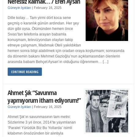
Nefessiz kalmak… / Eren Aysan
Güneyin Işıkları
|
February 16, 2025
Dille kolay… Tam yirmi dört koca sene
geçmiş o karanlık günün ardından. Her şey
dün gibi oysa. Ölümünden hemen önce
Sıvas’tan telefonla arayan babamla
konuşmam, televizyondan olayları takip
etmeye çalışmam, Madımak Oteli yakıldıktan
hemen sonra bilgi alabilmek için oradan oraya koşturmam; sonrasında
da dönemin bakanı Mehmet Gazioğlu’nun açıklamasından ölenlerin
arasında babam Behçet Aysan’ın olduğunu öğrenmem… […]
CONTINUE READING
Ahmet Şık “Savunma
yapmıyorum itham ediyorum!”
Güneyin Işıkları
|
February 16, 2025
Ahmet Şık’ın savunmasının tam metni:
Sözlerime 3 yıl önce, 2014’te yayımlanan
‘Paralel Yürüdük Biz Bu Yollarda’ isimli
kitabımın önsözünden bir alıntıyla