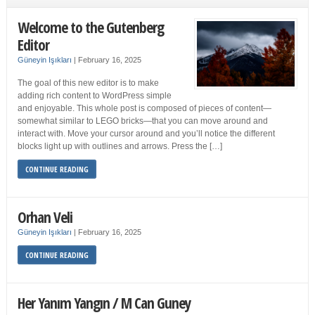
Welcome to the Gutenberg
Editor
Güneyin Işıkları
|
February 16, 2025
The goal of this new editor is to make
adding rich content to WordPress simple
and enjoyable. This whole post is composed of pieces of content—
somewhat similar to LEGO bricks—that you can move around and
interact with. Move your cursor around and you’ll notice the different
blocks light up with outlines and arrows. Press the […]
CONTINUE READING
Orhan Veli
Güneyin Işıkları
|
February 16, 2025
CONTINUE READING
Her Yanım Yangın / M Can Guney