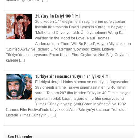
anlatırım, geliyorum.” […]
21. Yüzyılın En İyi 100 Filmi
36 ülkeden 177 eleştirmenin seçimlerine göre yapılan
listenin ilk sırasında David Lynch’in sürrealist başyapıtı
‘Mulholland Drive’ yer aldı. Ünlü yönetmeni Wong Kar-
wai’den ‘In the Mood for Love’, Paul Thomas
Anderson’dan ‘There Will Be Blood’, Hayao Miyazaki’den
‘Spirited Away’ ve Richard Linklater’dan ‘Boyhood’ izledi. Listeye
Türkiye’den senaryosunu Ercan Kesal, Ebru Ceylan ve Nuri Bilgi Ceylan’ın
kaleme […]
Türkiye Sinemasında Yüzyılın En İyi 40 Filmi
Edebiyat dergisi Notos sinema ve edebiyat dünyasından
383 önemli ismine Türkiye sinemasının en iyi 40 filmini
sordu. Toplam 287 film içinden ‘Yüzyılın 40 Filmi’ni seçen
aydınların ortak kararına göre en iyi film senaryosunu
Yılmaz Güney’in yazıp Şerif Gören’in yönettiği ve 1982
Cannes Film Festival’inde büyük ödül Altın Palmiye’yi kazanan ‘Yol’ oldu.
Listede Yılmaz Güney’in 3 […]
Son Eklenenler