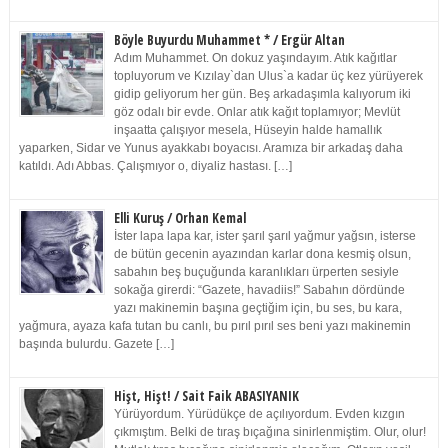
Böyle Buyurdu Muhammet * / Ergür Altan
Adım Muhammet. On dokuz yaşındayım. Atık kağıtlar
topluyorum ve Kızılay`dan Ulus`a kadar üç kez yürüyerek
gidip geliyorum her gün. Beş arkadaşımla kalıyorum iki
göz odalı bir evde. Onlar atık kağıt toplamıyor; Mevlüt
inşaatta çalışıyor mesela, Hüseyin halde hamallık
yaparken, Sidar ve Yunus ayakkabı boyacısı. Aramıza bir arkadaş daha
katıldı. Adı Abbas. Çalışmıyor o, diyaliz hastası. […]
Elli Kuruş / Orhan Kemal
İster lapa lapa kar, ister şarıl şarıl yağmur yağsın, isterse
de bütün gecenin ayazından karlar dona kesmiş olsun,
sabahın beş buçuğunda karanlıkları ürperten sesiyle
sokağa girerdi: “Gazete, havadiis!” Sabahın dördünde
yazı makinemin başına geçtiğim için, bu ses, bu kara,
yağmura, ayaza kafa tutan bu canlı, bu pırıl pırıl ses beni yazı makinemin
başında bulurdu. Gazete […]
Hişt, Hişt! / Sait Faik ABASIYANIK
Yürüyordum. Yürüdükçe de açılıyordum. Evden kızgın
çıkmıştım. Belki de tıraş bıçağına sinirlenmiştim. Olur, olur!