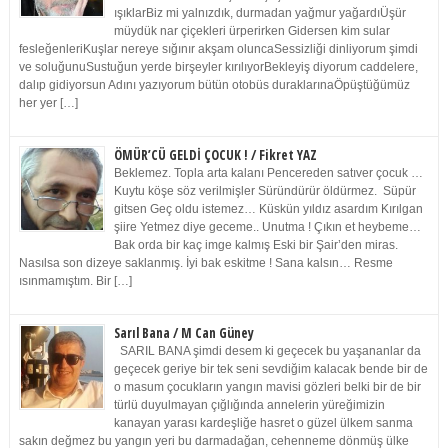
ışıklarBiz mi yalnızdık, durmadan yağmur yağardıÜşür
müydük nar çiçekleri ürperirken Gidersen kim sular
fesleğenleriKuşlar nereye sığınır akşam oluncaSessizliği dinliyorum şimdi
ve soluğunuSustuğun yerde birşeyler kırılıyorBekleyiş diyorum caddelere,
dalıp gidiyorsun Adını yazıyorum bütün otobüs duraklarınaÖpüştüğümüz
her yer […]
ÖMÜR’CÜ GELDİ ÇOCUK ! / Fikret YAZ
Beklemez. Topla arta kalanı Pencereden satıver çocuk …
Kuytu köşe söz verilmişler Süründürür öldürmez. Süpür
gitsen Geç oldu istemez… Küskün yıldız asardım Kırılgan
şiire Yetmez diye geceme.. Unutma ! Çıkın et heybeme…
Bak orda bir kaç imge kalmış Eski bir Şair’den miras.
Nasılsa son dizeye saklanmış. İyi bak eskitme ! Sana kalsın… Resme
ısınmamıştım. Bir […]
Sarıl Bana / M Can Güney
SARIL BANA şimdi desem ki geçecek bu yaşananlar da
geçecek geriye bir tek seni sevdiğim kalacak bende bir de
o masum çocukların yangın mavisi gözleri belki bir de bir
türlü duyulmayan çığlığında annelerin yüreğimizin
kanayan yarası kardeşliğe hasret o güzel ülkem sanma
sakın değmez bu yangın yeri bu darmadağan, cehenneme dönmüş ülke