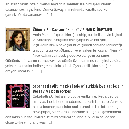
anlatan Stefan Zweig, “kendi hayatının sonunu” ise bir trajedi olarak
yazmayı seçmişti. İkinci Dünya Savaşı’nın ruhunda yarattığı acı ve
çaresizliğe dayanamayan […]
Ölümcül Bir Kavram; “Kimlik” / PINAR K. ÜRETMEN
Amin Maalouf, çoklu kimliğe sahip, bu kimlikleriyle kişisel
ve varoluşsal sorgulamasını yapmış ve barışmış
kişiliklerin kimlik savaşlarını ve şiddeti sonlandırabileceği
umudunu taşıyor. Ölümcül ve el yakan bir kavram “kimlik”.
Nice katliam, cinayet, şiddet ve vahşetin bahanesi.
Günümüz dünyasının distopyaya ve günümüz insanınınsa eleştirel zekâdan
yoksun otomatlar haline gelmesinin şifresi. Oysa kimlik, kim olduğunu
arayan, varoluşunu […]
Sabahattin Ali’s magical tale of Turkish love and loss in
Berlin / Malcolm Forbes
Sabahattin Ali led a short but eventful life. Regarded by
many as the father of modernist Turkish literature, Ali was
also a teacher, translator and journalist. His left-leaning
newspaper, Marco Pasa, became a target of government
censorship in the 1940s due to its satirical editorials. Ali also sailed too
close to the wind and was […]