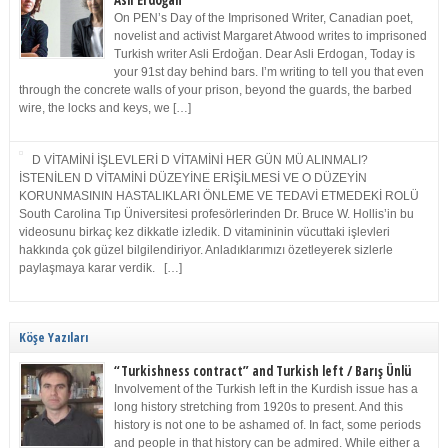
Asli Erdoğan
On PEN’s Day of the Imprisoned Writer, Canadian poet,
novelist and activist Margaret Atwood writes to imprisoned
Turkish writer Asli Erdoğan. Dear Asli Erdogan, Today is
your 91st day behind bars. I’m writing to tell you that even
through the concrete walls of your prison, beyond the guards, the barbed
wire, the locks and keys, we […]
D VİTAMİNİ İŞLEVLERİ D VİTAMİNİ HER GÜN MÜ ALINMALI?
İSTENİLEN D VİTAMİNİ DÜZEYİNE ERİŞİLMESİ VE O DÜZEYİN
KORUNMASININ HASTALIKLARI ÖNLEME VE TEDAVİ ETMEDEKİ ROLÜ
South Carolina Tıp Üniversitesi profesörlerinden Dr. Bruce W. Hollis’in bu
videosunu birkaç kez dikkatle izledik. D vitamininin vücuttaki işlevleri
hakkında çok güzel bilgilendiriyor. Anladıklarımızı özetleyerek sizlerle
paylaşmaya karar verdik. […]
Köşe Yazıları
“Turkishness contract” and Turkish left / Barış Ünlü
Involvement of the Turkish left in the Kurdish issue has a
long history stretching from 1920s to present. And this
history is not one to be ashamed of. In fact, some periods
and people in that history can be admired. While either a