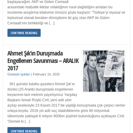
başlayacağım. AKP ve Gülen Cemaati
arasındaki mafyatik iktidar ortaklığının nasıl dağıldığını anlatan bu
inceleme-araştırma kitabımın önsözü şöyle başlıyor: “Türkiye’yi siyasal ve
toplumsal olarak beraber dönüştüren iki güç olan AKP ile Gülen
Cemaati’nin birlikteliği ve […]
CONTINUE READING
Ahmet Şık’ın Duruşmada
Engellenen Savunması – ARALIK
2017
Güneyin Işıkları
|
February 16, 2025
361 gündür tutuklu gazeteci Ahmet Şık’ın
dünkü (25 Aralık) duruşmada engellenen
beyanının tam metnini yayınlıyoruz Yargıtay
Başkanı İsmail Rüştü Cirit, yeni adli yılın
açılışı vesilesiyle 23 Kasım 2017’de yaptığı konuşmada çok çarpıcı veriler
ortaya koydu. 2016 yılı adli suç istatistiklerine göre 80 milyonluk
ülkemizde yaklaşık 6 milyon 900bin şüpheli bulunduğunu açıklayan Cirit;
“Demek ki […]
CONTINUE READING