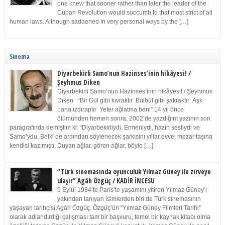
one knew that sooner rather than later the leader of the
Cuban Revolution would succumb to that most strict of all
human laws. Although saddened in very personal ways by the […]
Sinema
Diyarbekirli Samo’nun Hazinses’inin hikâyesi! /
Şeyhmus Diken
Diyarbekirli Samo’nun Hazinses’inin hikâyesi! / Şeyhmus
Diken “Bir Gül gibi kıvraktır Bülbül gibi şakraktır Aşk
bana ızdıraptır Yeter ağlatma beni” 14 yıl önce
ölümünden hemen sonra, 2002’de yazdığım yazının son
paragrafında demiştim ki: “Diyarbekirliydi, Ermeniydi, hazin sesliydi ve
Samo’ydu. Belki de ardından söylenecek şarkısını yıllar evvel mezar taşına
kendisi kazımıştı. Duyan ağlar, gören ağlar, böyle […]
“Türk sinemasında oyunculuk Yılmaz Güney ile zirveye
ulaşır” Agâh Özgüç / KADİR İNCESU
9 Eylül 1984’te Paris’te yaşamını yitiren Yılmaz Güney’i
yakından tanıyan isimlerden biri de Türk sinemasının
yaşayan tarihçisi Agâh Özgüç. Özgüç’ün “Yılmaz Güney Filmleri Tarihi”
olarak adlandırdığı çalışması tam bir başvuru, temel bir kaynak kitabı olma