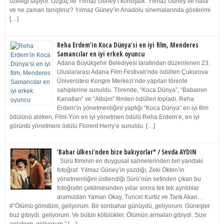
özelliği taşıyor. Özgüç ile Yılmaz Güney’i konuştuk. Yılmaz Güney ile nasıl
ve ne zaman tanıştınız? Yılmaz Güney’in Anadolu sinemalarında gösterimi
[…]
Reha Erdem’in Koca Dünya’si en iyi film, Menderes
Samancılar en iyi erkek oyuncu
Adana Büyükşehir Belediyesi tarafından düzenlenen 23.
Uluslararası Adana Film Festivali’nde ödüllen Çukurova
Üniversitesi Kongre Merkezi’nde yapılan törenle
sahiplerine sunuldu. Törende, “Koca Dünya”, “Babamın
Kanatları” ve “Albüm” filmleri ödülleri topladı. Reha
Erdem’in yönetmenliğini yaptığı “Koca Dünya” en iyi film
ödülünü alırken, Film-Yön en iyi yönetmen ödülü Reha Erdem’e, en iyi
görüntü yönetmeni ödülü Florent Herry’e sunuldu. […]
‘Bahar ülkesi’nden bize bakıyorlar* / Sevda AYDIN
Sürü filminin en duygusal sahnelerinden biri yandaki
fotoğraf. Yılmaz Güney’in yazdığı, Zeki Ökten’in
yönetmenliğini üstlendiği Sürü’nün setinden çıkan bu
fotoğrafın çekilmesinden yıllar sonra tek tek ayrıldılar
aramızdan Yaman Okay, Tuncel Kurtiz ve Tarık Akan…
#”Ölümü gömdüm, geliyorum. Bir sonbahar günüydü, geliyorum. Güneşler
buz gibiydi, geliyorum. Ve bütün kötülükler. Ölümün armaları gibiydi. Size