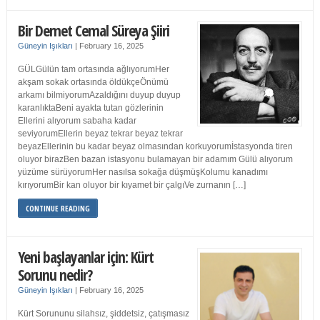
Bir Demet Cemal Süreya Şiiri
Güneyin Işıkları
|
February 16, 2025
GÜLGülün tam ortasında ağlıyorumHer
akşam sokak ortasında öldükçeÖnümü
arkamı bilmiyorumAzaldığını duyup duyup
karanlıktaBeni ayakta tutan gözlerinin
Ellerini alıyorum sabaha kadar
seviyorumEllerin beyaz tekrar beyaz tekrar
beyazEllerinin bu kadar beyaz olmasından korkuyorumİstasyonda tiren
oluyor birazBen bazan istasyonu bulamayan bir adamım Gülü alıyorum
yüzüme sürüyorumHer nasılsa sokağa düşmüşKolumu kanadımı
kırıyorumBir kan oluyor bir kıyamet bir çalgıVe zurnanın […]
CONTINUE READING
Yeni başlayanlar için: Kürt
Sorunu nedir?
Güneyin Işıkları
|
February 16, 2025
Kürt Sorununu silahsız, şiddetsiz, çatışmasız