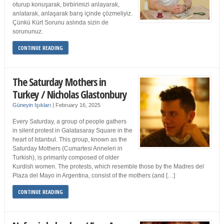
oturup konuşarak, birbirimizi anlayarak,
anlatarak, anlaşarak barış içinde çözmeliyiz.
Çünkü Kürt Sorunu aslında sizin de
sorununuz.
CONTINUE READING
The Saturday Mothers in
Turkey / Nicholas Glastonbury
Güneyin Işıkları
|
February 16, 2025
Every Saturday, a group of people gathers
in silent protest in Galatasaray Square in the
heart of Istanbul. This group, known as the
Saturday Mothers (Cumartesi Anneleri in
Turkish), is primarily composed of older
Kurdish women. The protests, which resemble those by the Madres del
Plaza del Mayo in Argentina, consist of the mothers (and […]
CONTINUE READING