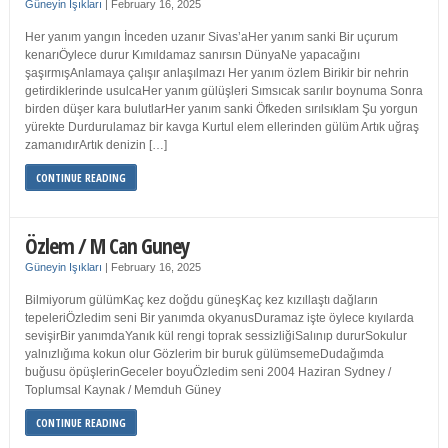
Güneyin Işıkları
|
February 16, 2025
Her yanım yangın İnceden uzanır Sivas’aHer yanım sanki Bir uçurum
kenarıÖylece durur Kımıldamaz sanırsın DünyaNe yapacağını
şaşırmışAnlamaya çalışır anlaşılmazı Her yanım özlem Birikir bir nehrin
getirdiklerinde usulcaHer yanım gülüşleri Sımsıcak sarılır boynuma Sonra
birden düşer kara bulutlarHer yanım sanki Öfkeden sırılsıklam Şu yorgun
yürekte Durdurulamaz bir kavga Kurtul elem ellerinden gülüm Artık uğraş
zamanıdırArtık denizin […]
CONTINUE READING
Özlem / M Can Guney
Güneyin Işıkları
|
February 16, 2025
Bilmiyorum gülümKaç kez doğdu güneşKaç kez kızıllaştı dağların
tepeleriÖzledim seni Bir yanımda okyanusDuramaz işte öylece kıyılarda
sevişirBir yanımdaYanık kül rengi toprak sessizliğiSalınıp dururSokulur
yalnızlığıma kokun olur Gözlerim bir buruk gülümsemeDudağımda
buğusu öpüşlerinGeceler boyuÖzledim seni 2004 Haziran Sydney /
Toplumsal Kaynak / Memduh Güney
CONTINUE READING