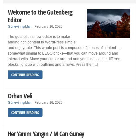
Welcome to the Gutenberg
Editor
Güneyin Işıkları
|
February 16, 2025
The goal of this new editor is to make
adding rich content to WordPress simple
and enjoyable. This whole post is composed of pieces of content—
somewhat similar to LEGO bricks—that you can move around and
interact with. Move your cursor around and you’ll notice the different
blocks light up with outlines and arrows. Press the […]
CONTINUE READING
Orhan Veli
Güneyin Işıkları
|
February 16, 2025
CONTINUE READING
Her Yanım Yangın / M Can Guney