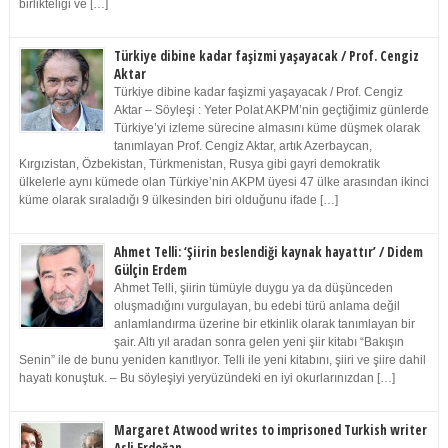
birlikteliği ve […]
Türkiye dibine kadar faşizmi yaşayacak / Prof. Cengiz
Aktar
Türkiye dibine kadar faşizmi yaşayacak / Prof. Cengiz
Aktar – Söyleşi : Yeter Polat AKPM’nin geçtiğimiz günlerde
Türkiye’yi izleme sürecine almasını küme düşmek olarak
tanımlayan Prof. Cengiz Aktar, artık Azerbaycan,
Kırgızistan, Özbekistan, Türkmenistan, Rusya gibi gayri demokratik
ülkelerle aynı kümede olan Türkiye’nin AKPM üyesi 47 ülke arasından ikinci
küme olarak sıraladığı 9 ülkesinden biri olduğunu ifade […]
Ahmet Telli: ‘Şiirin beslendiği kaynak hayattır’ / Didem
Gülçin Erdem
Ahmet Telli, şiirin tümüyle duygu ya da düşünceden
oluşmadığını vurgulayan, bu edebi türü anlama değil
anlamlandırma üzerine bir etkinlik olarak tanımlayan bir
şair. Altı yıl aradan sonra gelen yeni şiir kitabı “Bakışın
Senin” ile de bunu yeniden kanıtlıyor. Telli ile yeni kitabını, şiiri ve şiire dahil
hayatı konuştuk. – Bu söyleşiyi yeryüzündeki en iyi okurlarınızdan […]
Margaret Atwood writes to imprisoned Turkish writer