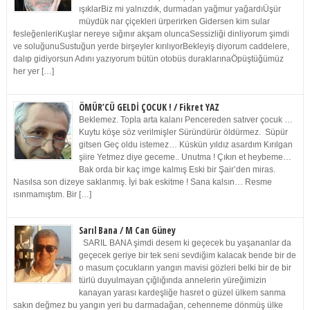
ışıklarBiz mi yalnızdık, durmadan yağmur yağardıÜşür
müydük nar çiçekleri ürperirken Gidersen kim sular
fesleğenleriKuşlar nereye sığınır akşam oluncaSessizliği dinliyorum şimdi
ve soluğunuSustuğun yerde birşeyler kırılıyorBekleyiş diyorum caddelere,
dalıp gidiyorsun Adını yazıyorum bütün otobüs duraklarınaÖpüştüğümüz
her yer […]
ÖMÜR’CÜ GELDİ ÇOCUK ! / Fikret YAZ
Beklemez. Topla arta kalanı Pencereden satıver çocuk …
Kuytu köşe söz verilmişler Süründürür öldürmez. Süpür
gitsen Geç oldu istemez… Küskün yıldız asardım Kırılgan
şiire Yetmez diye geceme.. Unutma ! Çıkın et heybeme…
Bak orda bir kaç imge kalmış Eski bir Şair’den miras.
Nasılsa son dizeye saklanmış. İyi bak eskitme ! Sana kalsın… Resme
ısınmamıştım. Bir […]
Sarıl Bana / M Can Güney
SARIL BANA şimdi desem ki geçecek bu yaşananlar da
geçecek geriye bir tek seni sevdiğim kalacak bende bir de
o masum çocukların yangın mavisi gözleri belki bir de bir
türlü duyulmayan çığlığında annelerin yüreğimizin
kanayan yarası kardeşliğe hasret o güzel ülkem sanma
sakın değmez bu yangın yeri bu darmadağan, cehenneme dönmüş ülke