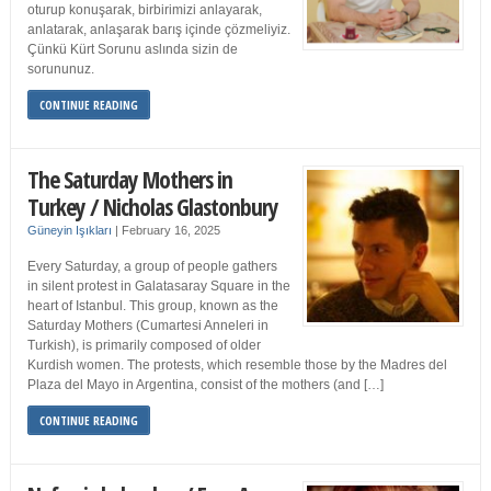
oturup konuşarak, birbirimizi anlayarak,
anlatarak, anlaşarak barış içinde çözmeliyiz.
Çünkü Kürt Sorunu aslında sizin de
sorununuz.
CONTINUE READING
The Saturday Mothers in
Turkey / Nicholas Glastonbury
Güneyin Işıkları
|
February 16, 2025
Every Saturday, a group of people gathers
in silent protest in Galatasaray Square in the
heart of Istanbul. This group, known as the
Saturday Mothers (Cumartesi Anneleri in
Turkish), is primarily composed of older
Kurdish women. The protests, which resemble those by the Madres del
Plaza del Mayo in Argentina, consist of the mothers (and […]
CONTINUE READING