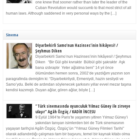
one knew that sooner rather than later the leader of the
Cuban Revolution would succumb to that most strict of all
human laws. Although saddened in very personal ways by the […]
Sinema
Diyarbekirli Samo’nun Hazinses’inin hikâyesi! /
Şeyhmus Diken
Diyarbekirli Samo’nun Hazinses’inin hikâyesi! / Şeyhmus
Diken “Bir Gül gibi kıvraktır Bülbül gibi şakraktır Aşk
bana ızdıraptır Yeter ağlatma beni” 14 yıl önce
ölümünden hemen sonra, 2002’de yazdığım yazının son
paragrafında demiştim ki: “Diyarbekirliydi, Ermeniydi, hazin sesliydi ve
Samo’ydu. Belki de ardından söylenecek şarkısını yıllar evvel mezar taşına
kendisi kazımıştı. Duyan ağlar, gören ağlar, böyle […]
“Türk sinemasında oyunculuk Yılmaz Güney ile zirveye
ulaşır” Agâh Özgüç / KADİR İNCESU
9 Eylül 1984’te Paris’te yaşamını yitiren Yılmaz Güney’i
yakından tanıyan isimlerden biri de Türk sinemasının
yaşayan tarihçisi Agâh Özgüç. Özgüç’ün “Yılmaz Güney Filmleri Tarihi”
olarak adlandırdığı çalışması tam bir başvuru, temel bir kaynak kitabı olma