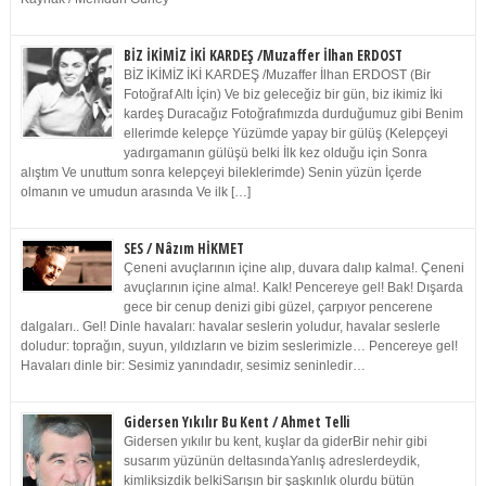
BİZ İKİMİZ İKİ KARDEŞ /Muzaffer İlhan ERDOST
BİZ İKİMİZ İKİ KARDEŞ /Muzaffer İlhan ERDOST (Bir
Fotoğraf Altı İçin) Ve biz geleceğiz bir gün, biz ikimiz İki
kardeş Duracağız Fotoğrafımızda durduğumuz gibi Benim
ellerimde kelepçe Yüzümde yapay bir gülüş (Kelepçeyi
yadırgamanın gülüşü belki İlk kez olduğu için Sonra
alıştım Ve unuttum sonra kelepçeyi bileklerimde) Senin yüzün İçerde
olmanın ve umudun arasında Ve ilk […]
SES / Nâzım HİKMET
Çeneni avuçlarının içine alıp, duvara dalıp kalma!. Çeneni
avuçlarının içine alma!. Kalk! Pencereye gel! Bak! Dışarda
gece bir cenup denizi gibi güzel, çarpıyor pencerene
dalgaları.. Gel! Dinle havaları: havalar seslerin yoludur, havalar seslerle
doludur: toprağın, suyun, yıldızların ve bizim seslerimizle… Pencereye gel!
Havaları dinle bir: Sesimiz yanındadır, sesimiz seninledir…
Gidersen Yıkılır Bu Kent / Ahmet Telli
Gidersen yıkılır bu kent, kuşlar da giderBir nehir gibi
susarım yüzünün deltasındaYanlış adreslerdeydik,
kimliksizdik belkiSarışın bir şaşkınlık olurdu bütün