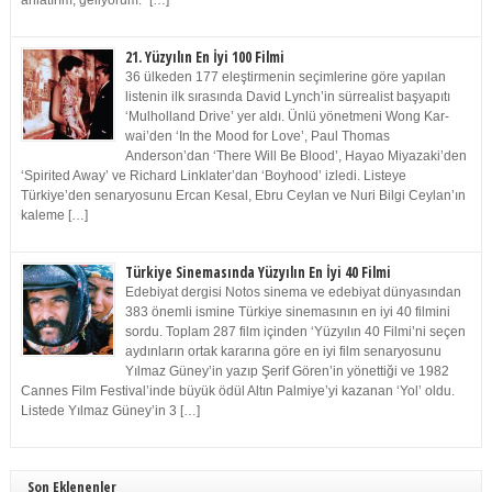
anlatırım, geliyorum.” […]
21. Yüzyılın En İyi 100 Filmi
36 ülkeden 177 eleştirmenin seçimlerine göre yapılan
listenin ilk sırasında David Lynch’in sürrealist başyapıtı
‘Mulholland Drive’ yer aldı. Ünlü yönetmeni Wong Kar-
wai’den ‘In the Mood for Love’, Paul Thomas
Anderson’dan ‘There Will Be Blood’, Hayao Miyazaki’den
‘Spirited Away’ ve Richard Linklater’dan ‘Boyhood’ izledi. Listeye
Türkiye’den senaryosunu Ercan Kesal, Ebru Ceylan ve Nuri Bilgi Ceylan’ın
kaleme […]
Türkiye Sinemasında Yüzyılın En İyi 40 Filmi
Edebiyat dergisi Notos sinema ve edebiyat dünyasından
383 önemli ismine Türkiye sinemasının en iyi 40 filmini
sordu. Toplam 287 film içinden ‘Yüzyılın 40 Filmi’ni seçen
aydınların ortak kararına göre en iyi film senaryosunu
Yılmaz Güney’in yazıp Şerif Gören’in yönettiği ve 1982
Cannes Film Festival’inde büyük ödül Altın Palmiye’yi kazanan ‘Yol’ oldu.
Listede Yılmaz Güney’in 3 […]
Son Eklenenler