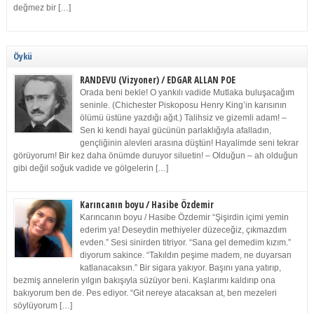
değmez bir […]
Öykü
RANDEVU (Vizyoner) / EDGAR ALLAN POE
Orada beni bekle! O yankılı vadide Mutlaka buluşacağım
seninle. (Chichester Piskoposu Henry King’in karısının
ölümü üstüne yazdığı ağıt.) Talihsiz ve gizemli adam! –
Sen ki kendi hayal gücünün parlaklığıyla afalladın,
gençliğinin alevleri arasına düştün! Hayalimde seni tekrar
görüyorum! Bir kez daha önümde duruyor siluetin! – Olduğun – ah olduğun
gibi değil soğuk vadide ve gölgelerin […]
Karıncanın boyu / Hasibe Özdemir
Karıncanın boyu / Hasibe Özdemir “Şişirdin içimi yemin
ederim ya! Deseydin methiyeler düzeceğiz, çıkmazdım
evden.” Sesi sinirden titriyor. “Sana gel demedim kızım.”
diyorum sakince. “Takıldın peşime madem, ne duyarsan
katlanacaksın.” Bir sigara yakıyor. Başını yana yatırıp,
bezmiş annelerin yılgın bakışıyla süzüyor beni. Kaşlarımı kaldırıp ona
bakıyorum ben de. Pes ediyor. “Git nereye atacaksan at, ben mezeleri
söylüyorum […]