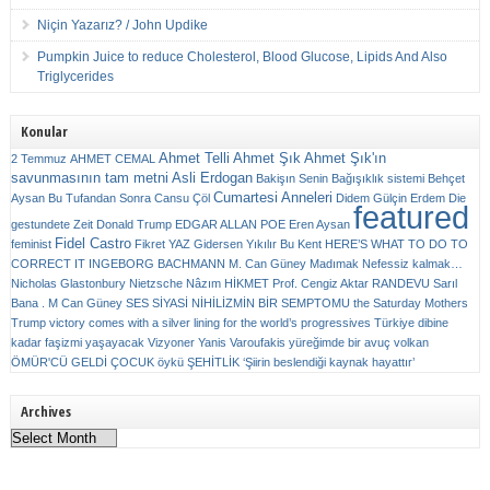
Niçin Yazarız? / John Updike
Pumpkin Juice to reduce Cholesterol, Blood Glucose, Lipids And Also
Triglycerides
Konular
Ahmet Telli
Ahmet Şık
Ahmet Şık'ın
2 Temmuz
AHMET CEMAL
savunmasının tam metni
Asli Erdogan
Bakişın Senin
Bağışıklık sistemi
Behçet
Cumartesi Anneleri
Aysan
Bu Tufandan Sonra
Cansu Çöl
Didem Gülçin Erdem
Die
featured
gestundete Zeit
Donald Trump
EDGAR ALLAN POE
Eren Aysan
Fidel Castro
feminist
Fikret YAZ
Gidersen Yıkılır Bu Kent
HERE’S WHAT TO DO TO
CORRECT IT
INGEBORG BACHMANN
M. Can Güney
Madımak
Nefessiz kalmak…
Nicholas Glastonbury
Nietzsche
Nâzım HİKMET
Prof. Cengiz Aktar
RANDEVU
Sarıl
Bana . M Can Güney
SES
SİYASİ NİHİLİZMİN BİR SEMPTOMU
the Saturday Mothers
Trump victory comes with a silver lining for the world’s progressives
Türkiye dibine
kadar faşizmi yaşayacak
Vizyoner
Yanis Varoufakis
yüreğimde bir avuç volkan
ÖMÜR'CÜ GELDİ ÇOCUK
öykü
ŞEHİTLİK
‘Şiirin beslendiği kaynak hayattır’
Archives
Archives