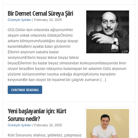
Bir Demet Cemal Süreya Şiiri
Güneyin Işıkları
|
February 16, 2025
GÜLGülün tam ortasında ağlıyorumHer
akşam sokak ortasında öldükçeÖnümü
arkamı bilmiyorumAzaldığını duyup duyup
karanlıktaBeni ayakta tutan gözlerinin
Ellerini alıyorum sabaha kadar
seviyorumEllerin beyaz tekrar beyaz tekrar
beyazEllerinin bu kadar beyaz olmasından korkuyorumİstasyonda tiren
oluyor birazBen bazan istasyonu bulamayan bir adamım Gülü alıyorum
yüzüme sürüyorumHer nasılsa sokağa düşmüşKolumu kanadımı
kırıyorumBir kan oluyor bir kıyamet bir çalgıVe zurnanın […]
CONTINUE READING
Yeni başlayanlar için: Kürt
Sorunu nedir?
Güneyin Işıkları
|
February 16, 2025
Kürt Sorununu silahsız, şiddetsiz, çatışmasız