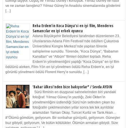
özelliği taşıyor. Özgüç ile Yılmaz Güney’i konuştuk. Yılmaz Güney ile nasıl
ve ne zaman tanıştınız? Yılmaz Güney’in Anadolu sinemalarında gösterimi
[…]
Reha Erdem’in Koca Dünya’si en iyi film, Menderes
Samancılar en iyi erkek oyuncu
Adana Büyükşehir Belediyesi tarafından düzenlenen 23.
Uluslararası Adana Film Festivali’nde ödüllen Çukurova
Üniversitesi Kongre Merkezi’nde yapılan törenle
sahiplerine sunuldu. Törende, “Koca Dünya”, “Babamın
Kanatları” ve “Albüm” filmleri ödülleri topladı. Reha
Erdem’in yönetmenliğini yaptığı “Koca Dünya” en iyi film
ödülünü alırken, Film-Yön en iyi yönetmen ödülü Reha Erdem’e, en iyi
görüntü yönetmeni ödülü Florent Herry’e sunuldu. […]
‘Bahar ülkesi’nden bize bakıyorlar* / Sevda AYDIN
Sürü filminin en duygusal sahnelerinden biri yandaki
fotoğraf. Yılmaz Güney’in yazdığı, Zeki Ökten’in
yönetmenliğini üstlendiği Sürü’nün setinden çıkan bu
fotoğrafın çekilmesinden yıllar sonra tek tek ayrıldılar
aramızdan Yaman Okay, Tuncel Kurtiz ve Tarık Akan…
#”Ölümü gömdüm, geliyorum. Bir sonbahar günüydü, geliyorum. Güneşler
buz gibiydi, geliyorum. Ve bütün kötülükler. Ölümün armaları gibiydi. Size