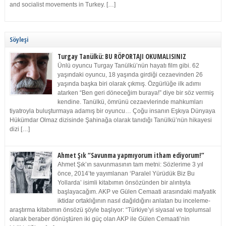
and socialist movements in Turkey. […]
Söyleşi
Turgay Tanülkü: BU RÖPORTAJI OKUMALISINIZ
Ünlü oyuncu Turgay Tanülkü’nün hayatı film gibi. 62
yaşındaki oyuncu, 18 yaşında girdiği cezaevinden 26
yaşında başka biri olarak çıkmış. Özgürlüğe ilk adımı
atarken “Ben geri döneceğim buraya!” diye bir söz vermiş
kendine. Tanülkü, ömrünü cezaevlerinde mahkumları
tiyatroyla buluşturmaya adamış bir oyuncu… Çoğu insanın Eşkıya Dünyaya
Hükümdar Olmaz dizisinde Şahinağa olarak tanıdığı Tanülkü’nün hikayesi
dizi […]
Ahmet Şık “Savunma yapmıyorum itham ediyorum!”
Ahmet Şık’ın savunmasının tam metni: Sözlerime 3 yıl
önce, 2014’te yayımlanan ‘Paralel Yürüdük Biz Bu
Yollarda’ isimli kitabımın önsözünden bir alıntıyla
başlayacağım. AKP ve Gülen Cemaati arasındaki mafyatik
iktidar ortaklığının nasıl dağıldığını anlatan bu inceleme-
araştırma kitabımın önsözü şöyle başlıyor: “Türkiye’yi siyasal ve toplumsal
olarak beraber dönüştüren iki güç olan AKP ile Gülen Cemaati’nin