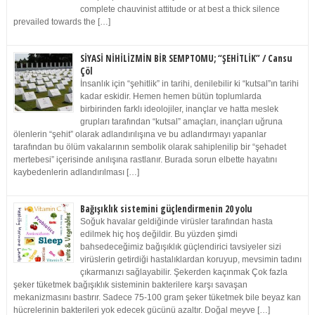
complete chauvinist attitude or at best a thick silence
prevailed towards the […]
SİYASİ NİHİLİZMİN BİR SEMPTOMU; “ŞEHİTLİK” / Cansu
Çöl
İnsanlık için “şehitlik” in tarihi, denilebilir ki “kutsal”ın tarihi
kadar eskidir. Hemen hemen bütün toplumlarda
birbirinden farklı ideolojiler, inançlar ve hatta meslek
grupları tarafından “kutsal” amaçları, inançları uğruna
ölenlerin “şehit” olarak adlandırılışına ve bu adlandırmayı yapanlar
tarafından bu ölüm vakalarının sembolik olarak sahiplenilip bir “şehadet
mertebesi” içerisinde anılışına rastlanır. Burada sorun elbette hayatını
kaybedenlerin adlandırılması […]
Bağışıklık sistemini güçlendirmenin 20 yolu
Soğuk havalar geldiğinde virüsler tarafından hasta
edilmek hiç hoş değildir. Bu yüzden şimdi
bahsedeceğimiz bağışıklık güçlendirici tavsiyeler sizi
virüslerin getirdiği hastalıklardan koruyup, mevsimin tadını
çıkarmanızı sağlayabilir. Şekerden kaçınmak Çok fazla
şeker tüketmek bağışıklık sisteminin bakterilere karşı savaşan
mekanizmasını bastırır. Sadece 75-100 gram şeker tüketmek bile beyaz kan
hücrelerinin bakterileri yok edecek gücünü azaltır. Doğal meyve […]