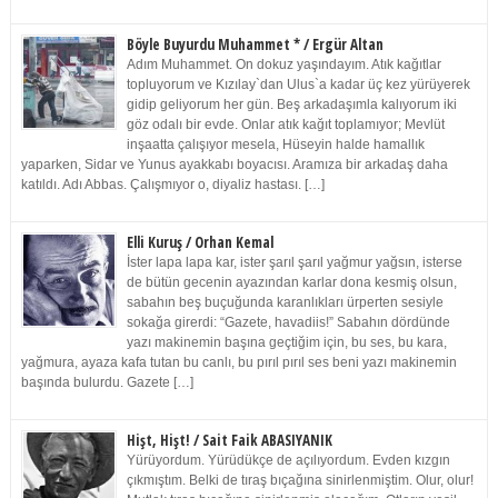
Böyle Buyurdu Muhammet * / Ergür Altan
Adım Muhammet. On dokuz yaşındayım. Atık kağıtlar
topluyorum ve Kızılay`dan Ulus`a kadar üç kez yürüyerek
gidip geliyorum her gün. Beş arkadaşımla kalıyorum iki
göz odalı bir evde. Onlar atık kağıt toplamıyor; Mevlüt
inşaatta çalışıyor mesela, Hüseyin halde hamallık
yaparken, Sidar ve Yunus ayakkabı boyacısı. Aramıza bir arkadaş daha
katıldı. Adı Abbas. Çalışmıyor o, diyaliz hastası. […]
Elli Kuruş / Orhan Kemal
İster lapa lapa kar, ister şarıl şarıl yağmur yağsın, isterse
de bütün gecenin ayazından karlar dona kesmiş olsun,
sabahın beş buçuğunda karanlıkları ürperten sesiyle
sokağa girerdi: “Gazete, havadiis!” Sabahın dördünde
yazı makinemin başına geçtiğim için, bu ses, bu kara,
yağmura, ayaza kafa tutan bu canlı, bu pırıl pırıl ses beni yazı makinemin
başında bulurdu. Gazete […]
Hişt, Hişt! / Sait Faik ABASIYANIK
Yürüyordum. Yürüdükçe de açılıyordum. Evden kızgın
çıkmıştım. Belki de tıraş bıçağına sinirlenmiştim. Olur, olur!