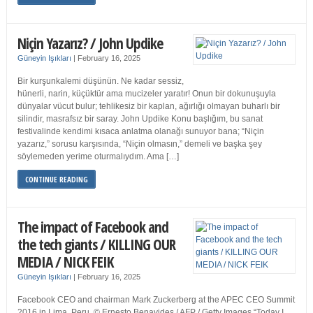
Niçin Yazarız? / John Updike
Güneyin Işıkları
|
February 16, 2025
Bir kurşunkalemi düşünün. Ne kadar sessiz,
hünerli, narin, küçüktür ama mucizeler yaratır! Onun bir dokunuşuyla
dünyalar vücut bulur; tehlikesiz bir kaplan, ağırlığı olmayan buharlı bir
silindir, masrafsız bir saray. John Updike Konu başlığım, bu sanat
festivalinde kendimi kısaca anlatma olanağı sunuyor bana; “Niçin
yazarız,” sorusu karşısında, “Niçin olmasın,” demeli ve başka şey
söylemeden yerime oturmalıydım. Ama […]
CONTINUE READING
The impact of Facebook and
the tech giants / KILLING OUR
MEDIA / NICK FEIK
Güneyin Işıkları
|
February 16, 2025
Facebook CEO and chairman Mark Zuckerberg at the APEC CEO Summit
2016 in Lima, Peru. © Ernesto Benavides / AFP / Getty Images “Today I