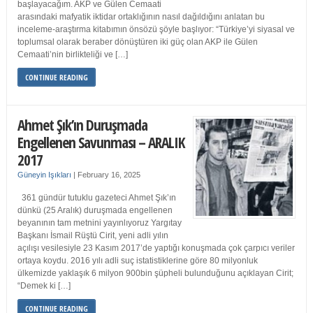
başlayacağım. AKP ve Gülen Cemaati
arasındaki mafyatik iktidar ortaklığının nasıl dağıldığını anlatan bu
inceleme-araştırma kitabımın önsözü şöyle başlıyor: “Türkiye’yi siyasal ve
toplumsal olarak beraber dönüştüren iki güç olan AKP ile Gülen
Cemaati’nin birlikteliği ve […]
CONTINUE READING
Ahmet Şık’ın Duruşmada
Engellenen Savunması – ARALIK
2017
Güneyin Işıkları
|
February 16, 2025
361 gündür tutuklu gazeteci Ahmet Şık’ın
dünkü (25 Aralık) duruşmada engellenen
beyanının tam metnini yayınlıyoruz Yargıtay
Başkanı İsmail Rüştü Cirit, yeni adli yılın
açılışı vesilesiyle 23 Kasım 2017’de yaptığı konuşmada çok çarpıcı veriler
ortaya koydu. 2016 yılı adli suç istatistiklerine göre 80 milyonluk
ülkemizde yaklaşık 6 milyon 900bin şüpheli bulunduğunu açıklayan Cirit;
“Demek ki […]
CONTINUE READING