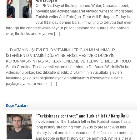
Asli Erdoğan
On PEN’s Day of the Imprisoned Writer, Canadian poet,
novelist and activist Margaret Atwood writes to imprisoned
Turkish writer Asli Erdoğan. Dear Asli Erdogan, Today is
your 91st day behind bars. I’m writing to tell you that even
through the concrete walls of your prison, beyond the guards, the barbed
wire, the locks and keys, we […]
D VİTAMİNİ İŞLEVLERİ D VİTAMİNİ HER GÜN MÜ ALINMALI?
İSTENİLEN D VİTAMİNİ DÜZEYİNE ERİŞİLMESİ VE O DÜZEYİN
KORUNMASININ HASTALIKLARI ÖNLEME VE TEDAVİ ETMEDEKİ ROLÜ
South Carolina Tıp Üniversitesi profesörlerinden Dr. Bruce W. Hollis’in bu
videosunu birkaç kez dikkatle izledik. D vitamininin vücuttaki işlevleri
hakkında çok güzel bilgilendiriyor. Anladıklarımızı özetleyerek sizlerle
paylaşmaya karar verdik. […]
Köşe Yazıları
“Turkishness contract” and Turkish left / Barış Ünlü
Involvement of the Turkish left in the Kurdish issue has a
long history stretching from 1920s to present. And this
history is not one to be ashamed of. In fact, some periods
and people in that history can be admired. While either a