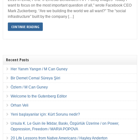
want to focus on the most important question of all,” wrote Facebook CEO
Mark Zuckerberg. “Are we building the world we all want?” The “social
infrastructure” built by the company […]
CONTINUE READING
Recent Posts
Her Yanım Yangın / M Can Guney
Bir Demet Cemal Süreya Şiiri
Özlem / M Can Guney
Welcome to the Gutenberg Editor
Orhan Veli
Yeni başlayanlar için: Kürt Sorunu nedir?
Ursula K. Le Guin ile İktidar, Baskı, Özgürlük Üzerine / on Power,
Oppression, Freedom / MARIA POPOVA
20 Life Lessons from Native Americans / Hayley Anderton