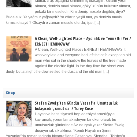
Mutlak tıraş bıçağına sinirlenmiş olacağım. Otların yeşil
olması, denizin mavi olması, gökyüzünün bulutsuz olması,
pekalâ bir meseledir. Kim demiş mesele değildir, diye?
Budalalık! Ya yağmur yağsaydı? Ya otların yeşili mor, ya denizin mavisi
kırmızı olsaydı? Olsaydı o zaman mesele olurdu, işte. […]
A Clean, Well-Lighted Place – Aydınlık ve Temiz Bir Yer /
ERNEST HEMINGWAY
A Clean, Well-Lighted Place / ERNEST HEMINGWAY It
was very late and everyone had left the cafe except an old
man who sat in the shadow the leaves of the tree made
against the electric light. In the day time the street was
dusty, but at night the dew settled the dust and the old man […]
Kitap
Stefan Zweig’ten Gündüz Vassaf’a: Umutsuzluk
bulaşıcıdır, umut da! / Türey Köse
Hayatı ve hatta siyaseti hep edebiyat aracılığıyla
kavramak, yorumlamak isteyen bir okur olarak bu
umutsuzluk günlerinde Avusturyalı yazar Stefan Zweig
düşüyor sık sık aklıma. “Kendi Hayatının Şiirini
Yazanlar”da roman tadında biyografilerle Casanova, Stendhal, Tolstoy’u