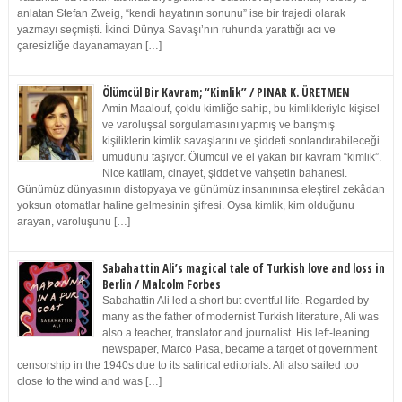
anlatan Stefan Zweig, “kendi hayatının sonunu” ise bir trajedi olarak
yazmayı seçmişti. İkinci Dünya Savaşı’nın ruhunda yarattığı acı ve
çaresizliğe dayanamayan […]
Ölümcül Bir Kavram; “Kimlik” / PINAR K. ÜRETMEN
Amin Maalouf, çoklu kimliğe sahip, bu kimlikleriyle kişisel
ve varoluşsal sorgulamasını yapmış ve barışmış
kişiliklerin kimlik savaşlarını ve şiddeti sonlandırabileceği
umudunu taşıyor. Ölümcül ve el yakan bir kavram “kimlik”.
Nice katliam, cinayet, şiddet ve vahşetin bahanesi.
Günümüz dünyasının distopyaya ve günümüz insanınınsa eleştirel zekâdan
yoksun otomatlar haline gelmesinin şifresi. Oysa kimlik, kim olduğunu
arayan, varoluşunu […]
Sabahattin Ali’s magical tale of Turkish love and loss in
Berlin / Malcolm Forbes
Sabahattin Ali led a short but eventful life. Regarded by
many as the father of modernist Turkish literature, Ali was
also a teacher, translator and journalist. His left-leaning
newspaper, Marco Pasa, became a target of government
censorship in the 1940s due to its satirical editorials. Ali also sailed too
close to the wind and was […]