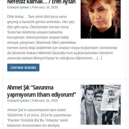
Nefessiz kalmak… / Eren Aysan
Güneyin Işıkları
|
February 16, 2025
Dille kolay… Tam yirmi dört koca sene
geçmiş o karanlık günün ardından. Her şey
dün gibi oysa. Ölümünden hemen önce
Sıvas’tan telefonla arayan babamla
konuşmam, televizyondan olayları takip
etmeye çalışmam, Madımak Oteli yakıldıktan
hemen sonra bilgi alabilmek için oradan oraya koşturmam; sonrasında
da dönemin bakanı Mehmet Gazioğlu’nun açıklamasından ölenlerin
arasında babam Behçet Aysan’ın olduğunu öğrenmem… […]
CONTINUE READING
Ahmet Şık “Savunma
yapmıyorum itham ediyorum!”
Güneyin Işıkları
|
February 16, 2025
Ahmet Şık’ın savunmasının tam metni:
Sözlerime 3 yıl önce, 2014’te yayımlanan
‘Paralel Yürüdük Biz Bu Yollarda’ isimli
kitabımın önsözünden bir alıntıyla