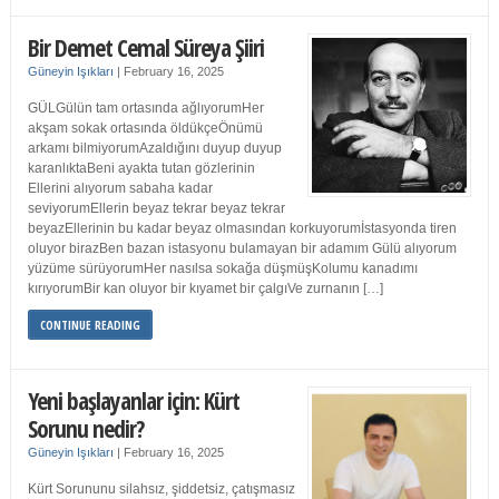
Bir Demet Cemal Süreya Şiiri
Güneyin Işıkları
|
February 16, 2025
GÜLGülün tam ortasında ağlıyorumHer
akşam sokak ortasında öldükçeÖnümü
arkamı bilmiyorumAzaldığını duyup duyup
karanlıktaBeni ayakta tutan gözlerinin
Ellerini alıyorum sabaha kadar
seviyorumEllerin beyaz tekrar beyaz tekrar
beyazEllerinin bu kadar beyaz olmasından korkuyorumİstasyonda tiren
oluyor birazBen bazan istasyonu bulamayan bir adamım Gülü alıyorum
yüzüme sürüyorumHer nasılsa sokağa düşmüşKolumu kanadımı
kırıyorumBir kan oluyor bir kıyamet bir çalgıVe zurnanın […]
CONTINUE READING
Yeni başlayanlar için: Kürt
Sorunu nedir?
Güneyin Işıkları
|
February 16, 2025
Kürt Sorununu silahsız, şiddetsiz, çatışmasız