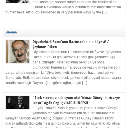
one knew that sooner rather than later the leader of the
Cuban Revolution would succumb to that most strict of all
human laws. Although saddened in very personal ways by the […]
Sinema
Diyarbekirli Samo’nun Hazinses’inin hikâyesi! /
Şeyhmus Diken
Diyarbekirli Samo’nun Hazinses’inin hikâyesi! / Şeyhmus
Diken “Bir Gül gibi kıvraktır Bülbül gibi şakraktır Aşk
bana ızdıraptır Yeter ağlatma beni” 14 yıl önce
ölümünden hemen sonra, 2002’de yazdığım yazının son
paragrafında demiştim ki: “Diyarbekirliydi, Ermeniydi, hazin sesliydi ve
Samo’ydu. Belki de ardından söylenecek şarkısını yıllar evvel mezar taşına
kendisi kazımıştı. Duyan ağlar, gören ağlar, böyle […]
“Türk sinemasında oyunculuk Yılmaz Güney ile zirveye
ulaşır” Agâh Özgüç / KADİR İNCESU
9 Eylül 1984’te Paris’te yaşamını yitiren Yılmaz Güney’i
yakından tanıyan isimlerden biri de Türk sinemasının
yaşayan tarihçisi Agâh Özgüç. Özgüç’ün “Yılmaz Güney Filmleri Tarihi”
olarak adlandırdığı çalışması tam bir başvuru, temel bir kaynak kitabı olma