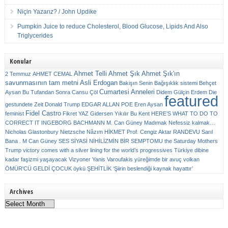
Niçin Yazarız? / John Updike
Pumpkin Juice to reduce Cholesterol, Blood Glucose, Lipids And Also
Triglycerides
Konular
Ahmet Telli
Ahmet Şık
Ahmet Şık'ın
2 Temmuz
AHMET CEMAL
savunmasının tam metni
Asli Erdogan
Bakişın Senin
Bağışıklık sistemi
Behçet
Cumartesi Anneleri
Aysan
Bu Tufandan Sonra
Cansu Çöl
Didem Gülçin Erdem
Die
featured
gestundete Zeit
Donald Trump
EDGAR ALLAN POE
Eren Aysan
Fidel Castro
feminist
Fikret YAZ
Gidersen Yıkılır Bu Kent
HERE’S WHAT TO DO TO
CORRECT IT
INGEBORG BACHMANN
M. Can Güney
Madımak
Nefessiz kalmak…
Nicholas Glastonbury
Nietzsche
Nâzım HİKMET
Prof. Cengiz Aktar
RANDEVU
Sarıl
Bana . M Can Güney
SES
SİYASİ NİHİLİZMİN BİR SEMPTOMU
the Saturday Mothers
Trump victory comes with a silver lining for the world’s progressives
Türkiye dibine
kadar faşizmi yaşayacak
Vizyoner
Yanis Varoufakis
yüreğimde bir avuç volkan
ÖMÜR'CÜ GELDİ ÇOCUK
öykü
ŞEHİTLİK
‘Şiirin beslendiği kaynak hayattır’
Archives
Archives