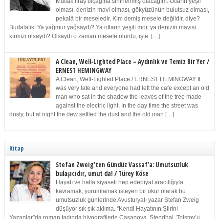
Mutlak tıraş bıçağına sinirlenmiş olacağım. Otların yeşil
olması, denizin mavi olması, gökyüzünün bulutsuz olması,
pekalâ bir meseledir. Kim demiş mesele değildir, diye?
Budalalık! Ya yağmur yağsaydı? Ya otların yeşili mor, ya denizin mavisi
kırmızı olsaydı? Olsaydı o zaman mesele olurdu, işte. […]
A Clean, Well-Lighted Place – Aydınlık ve Temiz Bir Yer /
ERNEST HEMINGWAY
A Clean, Well-Lighted Place / ERNEST HEMINGWAY It
was very late and everyone had left the cafe except an old
man who sat in the shadow the leaves of the tree made
against the electric light. In the day time the street was
dusty, but at night the dew settled the dust and the old man […]
Kitap
Stefan Zweig’ten Gündüz Vassaf’a: Umutsuzluk
bulaşıcıdır, umut da! / Türey Köse
Hayatı ve hatta siyaseti hep edebiyat aracılığıyla
kavramak, yorumlamak isteyen bir okur olarak bu
umutsuzluk günlerinde Avusturyalı yazar Stefan Zweig
düşüyor sık sık aklıma. “Kendi Hayatının Şiirini
Yazanlar”da roman tadında biyografilerle Casanova, Stendhal, Tolstoy’u