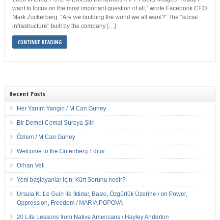
want to focus on the most important question of all,” wrote Facebook CEO
Mark Zuckerberg. “Are we building the world we all want?” The “social
infrastructure” built by the company […]
CONTINUE READING
Recent Posts
Her Yanım Yangın / M Can Guney
Bir Demet Cemal Süreya Şiiri
Özlem / M Can Guney
Welcome to the Gutenberg Editor
Orhan Veli
Yeni başlayanlar için: Kürt Sorunu nedir?
Ursula K. Le Guin ile İktidar, Baskı, Özgürlük Üzerine / on Power,
Oppression, Freedom / MARIA POPOVA
20 Life Lessons from Native Americans / Hayley Anderton