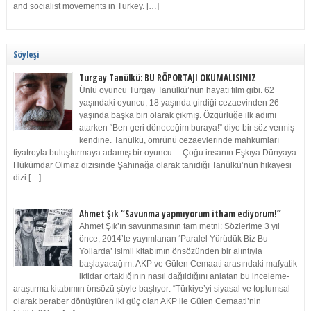
and socialist movements in Turkey. […]
Söyleşi
Turgay Tanülkü: BU RÖPORTAJI OKUMALISINIZ
Ünlü oyuncu Turgay Tanülkü’nün hayatı film gibi. 62
yaşındaki oyuncu, 18 yaşında girdiği cezaevinden 26
yaşında başka biri olarak çıkmış. Özgürlüğe ilk adımı
atarken “Ben geri döneceğim buraya!” diye bir söz vermiş
kendine. Tanülkü, ömrünü cezaevlerinde mahkumları
tiyatroyla buluşturmaya adamış bir oyuncu… Çoğu insanın Eşkıya Dünyaya
Hükümdar Olmaz dizisinde Şahinağa olarak tanıdığı Tanülkü’nün hikayesi
dizi […]
Ahmet Şık “Savunma yapmıyorum itham ediyorum!”
Ahmet Şık’ın savunmasının tam metni: Sözlerime 3 yıl
önce, 2014’te yayımlanan ‘Paralel Yürüdük Biz Bu
Yollarda’ isimli kitabımın önsözünden bir alıntıyla
başlayacağım. AKP ve Gülen Cemaati arasındaki mafyatik
iktidar ortaklığının nasıl dağıldığını anlatan bu inceleme-
araştırma kitabımın önsözü şöyle başlıyor: “Türkiye’yi siyasal ve toplumsal
olarak beraber dönüştüren iki güç olan AKP ile Gülen Cemaati’nin