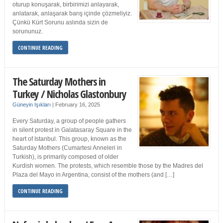
oturup konuşarak, birbirimizi anlayarak,
anlatarak, anlaşarak barış içinde çözmeliyiz.
Çünkü Kürt Sorunu aslında sizin de
sorununuz.
CONTINUE READING
The Saturday Mothers in
Turkey / Nicholas Glastonbury
Güneyin Işıkları
|
February 16, 2025
Every Saturday, a group of people gathers
in silent protest in Galatasaray Square in the
heart of Istanbul. This group, known as the
Saturday Mothers (Cumartesi Anneleri in
Turkish), is primarily composed of older
Kurdish women. The protests, which resemble those by the Madres del
Plaza del Mayo in Argentina, consist of the mothers (and […]
CONTINUE READING