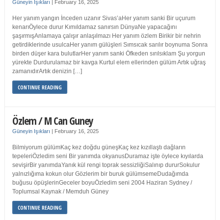
Güneyin Işıkları
|
February 16, 2025
Her yanım yangın İnceden uzanır Sivas’aHer yanım sanki Bir uçurum
kenarıÖylece durur Kımıldamaz sanırsın DünyaNe yapacağını
şaşırmışAnlamaya çalışır anlaşılmazı Her yanım özlem Birikir bir nehrin
getirdiklerinde usulcaHer yanım gülüşleri Sımsıcak sarılır boynuma Sonra
birden düşer kara bulutlarHer yanım sanki Öfkeden sırılsıklam Şu yorgun
yürekte Durdurulamaz bir kavga Kurtul elem ellerinden gülüm Artık uğraş
zamanıdırArtık denizin […]
CONTINUE READING
Özlem / M Can Guney
Güneyin Işıkları
|
February 16, 2025
Bilmiyorum gülümKaç kez doğdu güneşKaç kez kızıllaştı dağların
tepeleriÖzledim seni Bir yanımda okyanusDuramaz işte öylece kıyılarda
sevişirBir yanımdaYanık kül rengi toprak sessizliğiSalınıp dururSokulur
yalnızlığıma kokun olur Gözlerim bir buruk gülümsemeDudağımda
buğusu öpüşlerinGeceler boyuÖzledim seni 2004 Haziran Sydney /
Toplumsal Kaynak / Memduh Güney
CONTINUE READING