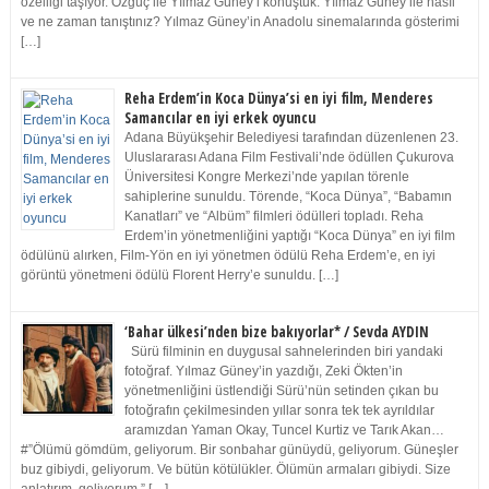
özelliği taşıyor. Özgüç ile Yılmaz Güney’i konuştuk. Yılmaz Güney ile nasıl
ve ne zaman tanıştınız? Yılmaz Güney’in Anadolu sinemalarında gösterimi
[…]
Reha Erdem’in Koca Dünya’si en iyi film, Menderes
Samancılar en iyi erkek oyuncu
Adana Büyükşehir Belediyesi tarafından düzenlenen 23.
Uluslararası Adana Film Festivali’nde ödüllen Çukurova
Üniversitesi Kongre Merkezi’nde yapılan törenle
sahiplerine sunuldu. Törende, “Koca Dünya”, “Babamın
Kanatları” ve “Albüm” filmleri ödülleri topladı. Reha
Erdem’in yönetmenliğini yaptığı “Koca Dünya” en iyi film
ödülünü alırken, Film-Yön en iyi yönetmen ödülü Reha Erdem’e, en iyi
görüntü yönetmeni ödülü Florent Herry’e sunuldu. […]
‘Bahar ülkesi’nden bize bakıyorlar* / Sevda AYDIN
Sürü filminin en duygusal sahnelerinden biri yandaki
fotoğraf. Yılmaz Güney’in yazdığı, Zeki Ökten’in
yönetmenliğini üstlendiği Sürü’nün setinden çıkan bu
fotoğrafın çekilmesinden yıllar sonra tek tek ayrıldılar
aramızdan Yaman Okay, Tuncel Kurtiz ve Tarık Akan…
#”Ölümü gömdüm, geliyorum. Bir sonbahar günüydü, geliyorum. Güneşler
buz gibiydi, geliyorum. Ve bütün kötülükler. Ölümün armaları gibiydi. Size