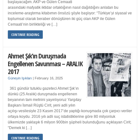
başlayacağım. AKP ve Gülen Cemaati
arasındaki mafyatik iktidar ortaklığının nasıl dağıldığını anlatan bu
inceleme-araştırma kitabımın önsözü şöyle başlıyor: “Türkiye’yi siyasal ve
toplumsal olarak beraber dönüştüren iki güç olan AKP ile Gülen
Cemaati’nin birlikteliği ve […]
CONTINUE READING
Ahmet Şık’ın Duruşmada
Engellenen Savunması – ARALIK
2017
Güneyin Işıkları
|
February 16, 2025
361 gündür tutuklu gazeteci Ahmet Şık’ın
dünkü (25 Aralık) duruşmada engellenen
beyanının tam metnini yayınlıyoruz Yargıtay
Başkanı İsmail Rüştü Cirit, yeni adli yılın
açılışı vesilesiyle 23 Kasım 2017’de yaptığı konuşmada çok çarpıcı veriler
ortaya koydu. 2016 yılı adli suç istatistiklerine göre 80 milyonluk
ülkemizde yaklaşık 6 milyon 900bin şüpheli bulunduğunu açıklayan Cirit;
“Demek ki […]
CONTINUE READING