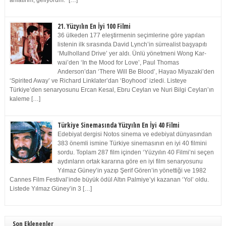
anlatırım, geliyorum.” […]
21. Yüzyılın En İyi 100 Filmi
36 ülkeden 177 eleştirmenin seçimlerine göre yapılan
listenin ilk sırasında David Lynch’in sürrealist başyapıtı
‘Mulholland Drive’ yer aldı. Ünlü yönetmeni Wong Kar-
wai’den ‘In the Mood for Love’, Paul Thomas
Anderson’dan ‘There Will Be Blood’, Hayao Miyazaki’den
‘Spirited Away’ ve Richard Linklater’dan ‘Boyhood’ izledi. Listeye
Türkiye’den senaryosunu Ercan Kesal, Ebru Ceylan ve Nuri Bilgi Ceylan’ın
kaleme […]
Türkiye Sinemasında Yüzyılın En İyi 40 Filmi
Edebiyat dergisi Notos sinema ve edebiyat dünyasından
383 önemli ismine Türkiye sinemasının en iyi 40 filmini
sordu. Toplam 287 film içinden ‘Yüzyılın 40 Filmi’ni seçen
aydınların ortak kararına göre en iyi film senaryosunu
Yılmaz Güney’in yazıp Şerif Gören’in yönettiği ve 1982
Cannes Film Festival’inde büyük ödül Altın Palmiye’yi kazanan ‘Yol’ oldu.
Listede Yılmaz Güney’in 3 […]
Son Eklenenler