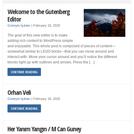
Welcome to the Gutenberg
Editor
Güneyin Işıkları
|
February 16, 2025
The goal of this new editor is to make
adding rich content to WordPress simple
and enjoyable. This whole post is composed of pieces of content—
somewhat similar to LEGO bricks—that you can move around and
interact with. Move your cursor around and you’ll notice the different
blocks light up with outlines and arrows. Press the […]
CONTINUE READING
Orhan Veli
Güneyin Işıkları
|
February 16, 2025
CONTINUE READING
Her Yanım Yangın / M Can Guney