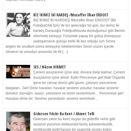
BİZ İKİMİZ İKİ KARDEŞ /Muzaffer İlhan ERDOST
BİZ İKİMİZ İKİ KARDEŞ /Muzaffer İlhan ERDOST (Bir
Fotoğraf Altı İçin) Ve biz geleceğiz bir gün, biz ikimiz İki
kardeş Duracağız Fotoğrafımızda durduğumuz gibi Benim
ellerimde kelepçe Yüzümde yapay bir gülüş (Kelepçeyi
yadırgamanın gülüşü belki İlk kez olduğu için Sonra
alıştım Ve unuttum sonra kelepçeyi bileklerimde) Senin yüzün İçerde
olmanın ve umudun arasında Ve ilk […]
SES / Nâzım HİKMET
Çeneni avuçlarının içine alıp, duvara dalıp kalma!. Çeneni
avuçlarının içine alma!. Kalk! Pencereye gel! Bak! Dışarda
gece bir cenup denizi gibi güzel, çarpıyor pencerene
dalgaları.. Gel! Dinle havaları: havalar seslerin yoludur, havalar seslerle
doludur: toprağın, suyun, yıldızların ve bizim seslerimizle… Pencereye gel!
Havaları dinle bir: Sesimiz yanındadır, sesimiz seninledir…
Gidersen Yıkılır Bu Kent / Ahmet Telli
Gidersen yıkılır bu kent, kuşlar da giderBir nehir gibi
susarım yüzünün deltasındaYanlış adreslerdeydik,
kimliksizdik belkiSarışın bir şaşkınlık olurdu bütün