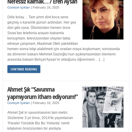
Nefessiz kalmak… / Eren Aysan
Güneyin Işıkları
|
February 16, 2025
Dille kolay… Tam yirmi dört koca sene
geçmiş o karanlık günün ardından. Her şey
dün gibi oysa. Ölümünden hemen önce
Sıvas’tan telefonla arayan babamla
konuşmam, televizyondan olayları takip
etmeye çalışmam, Madımak Oteli yakıldıktan
hemen sonra bilgi alabilmek için oradan oraya koşturmam; sonrasında
da dönemin bakanı Mehmet Gazioğlu’nun açıklamasından ölenlerin
arasında babam Behçet Aysan’ın olduğunu öğrenmem… […]
CONTINUE READING
Ahmet Şık “Savunma
yapmıyorum itham ediyorum!”
Güneyin Işıkları
|
February 16, 2025
Ahmet Şık’ın savunmasının tam metni:
Sözlerime 3 yıl önce, 2014’te yayımlanan
‘Paralel Yürüdük Biz Bu Yollarda’ isimli
kitabımın önsözünden bir alıntıyla