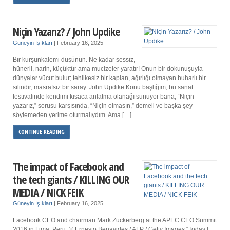
Niçin Yazarız? / John Updike
Güneyin Işıkları
|
February 16, 2025
Bir kurşunkalemi düşünün. Ne kadar sessiz,
hünerli, narin, küçüktür ama mucizeler yaratır! Onun bir dokunuşuyla
dünyalar vücut bulur; tehlikesiz bir kaplan, ağırlığı olmayan buharlı bir
silindir, masrafsız bir saray. John Updike Konu başlığım, bu sanat
festivalinde kendimi kısaca anlatma olanağı sunuyor bana; “Niçin
yazarız,” sorusu karşısında, “Niçin olmasın,” demeli ve başka şey
söylemeden yerime oturmalıydım. Ama […]
CONTINUE READING
The impact of Facebook and
the tech giants / KILLING OUR
MEDIA / NICK FEIK
Güneyin Işıkları
|
February 16, 2025
Facebook CEO and chairman Mark Zuckerberg at the APEC CEO Summit
2016 in Lima, Peru. © Ernesto Benavides / AFP / Getty Images “Today I