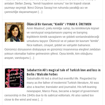
anlatan Stefan Zweig, “kendi hayatının sonunu” ise bir trajedi olarak
yazmayı seçmişti. İkinci Dünya Savaşı’nın ruhunda yarattığı acı ve
çaresizliğe dayanamayan […]
Ölümcül Bir Kavram; “Kimlik” / PINAR K. ÜRETMEN
Amin Maalouf, çoklu kimliğe sahip, bu kimlikleriyle kişisel
ve varoluşsal sorgulamasını yapmış ve barışmış
kişiliklerin kimlik savaşlarını ve şiddeti sonlandırabileceği
umudunu taşıyor. Ölümcül ve el yakan bir kavram “kimlik”.
Nice katliam, cinayet, şiddet ve vahşetin bahanesi.
Günümüz dünyasının distopyaya ve günümüz insanınınsa eleştirel zekâdan
yoksun otomatlar haline gelmesinin şifresi. Oysa kimlik, kim olduğunu
arayan, varoluşunu […]
Sabahattin Ali’s magical tale of Turkish love and loss in
Berlin / Malcolm Forbes
Sabahattin Ali led a short but eventful life. Regarded by
many as the father of modernist Turkish literature, Ali was
also a teacher, translator and journalist. His left-leaning
newspaper, Marco Pasa, became a target of government
censorship in the 1940s due to its satirical editorials. Ali also sailed too
close to the wind and was […]