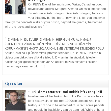
Asli Erdoğan
On PEN’s Day of the Imprisoned Writer, Canadian poet,
novelist and activist Margaret Atwood writes to imprisoned
Turkish writer Asli Erdoğan. Dear Asli Erdogan, Today is
your 91st day behind bars. I’m writing to tell you that even
through the concrete walls of your prison, beyond the guards, the barbed
wire, the locks and keys, we […]
D VİTAMİNİ İŞLEVLERİ D VİTAMİNİ HER GÜN MÜ ALINMALI?
İSTENİLEN D VİTAMİNİ DÜZEYİNE ERİŞİLMESİ VE O DÜZEYİN
KORUNMASININ HASTALIKLARI ÖNLEME VE TEDAVİ ETMEDEKİ ROLÜ
South Carolina Tıp Üniversitesi profesörlerinden Dr. Bruce W. Hollis’in bu
videosunu birkaç kez dikkatle izledik. D vitamininin vücuttaki işlevleri
hakkında çok güzel bilgilendiriyor. Anladıklarımızı özetleyerek sizlerle
paylaşmaya karar verdik. […]
Köşe Yazıları
“Turkishness contract” and Turkish left / Barış Ünlü
Involvement of the Turkish left in the Kurdish issue has a
long history stretching from 1920s to present. And this
history is not one to be ashamed of. In fact, some periods
and people in that history can be admired. While either a