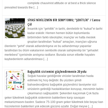
complete chauvinist attitude or at best a thick silence
prevailed towards the […]
SİYASİ NİHİLİZMİN BİR SEMPTOMU; “ŞEHİTLİK” / Cansu
Çöl
İnsanlık için “şehitlik” in tarihi, denilebilir ki “kutsal”ın tarihi
kadar eskidir. Hemen hemen bütün toplumlarda
birbirinden farklı ideolojiler, inançlar ve hatta meslek
grupları tarafından “kutsal” amaçları, inançları uğruna
ölenlerin “şehit” olarak adlandırılışına ve bu adlandırmayı yapanlar
tarafından bu ölüm vakalarının sembolik olarak sahiplenilip bir “şehadet
mertebesi” içerisinde anılışına rastlanır. Burada sorun elbette hayatını
kaybedenlerin adlandırılması […]
Bağışıklık sistemini güçlendirmenin 20 yolu
Soğuk havalar geldiğinde virüsler tarafından hasta
edilmek hiç hoş değildir. Bu yüzden şimdi
bahsedeceğimiz bağışıklık güçlendirici tavsiyeler sizi
virüslerin getirdiği hastalıklardan koruyup, mevsimin tadını
çıkarmanızı sağlayabilir. Şekerden kaçınmak Çok fazla
şeker tüketmek bağışıklık sisteminin bakterilere karşı savaşan
mekanizmasını bastırır. Sadece 75-100 gram şeker tüketmek bile beyaz kan
hücrelerinin bakterileri yok edecek gücünü azaltır. Doğal meyve […]