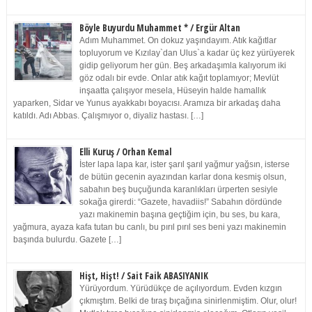
Böyle Buyurdu Muhammet * / Ergür Altan
Adım Muhammet. On dokuz yaşındayım. Atık kağıtlar
topluyorum ve Kızılay`dan Ulus`a kadar üç kez yürüyerek
gidip geliyorum her gün. Beş arkadaşımla kalıyorum iki
göz odalı bir evde. Onlar atık kağıt toplamıyor; Mevlüt
inşaatta çalışıyor mesela, Hüseyin halde hamallık
yaparken, Sidar ve Yunus ayakkabı boyacısı. Aramıza bir arkadaş daha
katıldı. Adı Abbas. Çalışmıyor o, diyaliz hastası. […]
Elli Kuruş / Orhan Kemal
İster lapa lapa kar, ister şarıl şarıl yağmur yağsın, isterse
de bütün gecenin ayazından karlar dona kesmiş olsun,
sabahın beş buçuğunda karanlıkları ürperten sesiyle
sokağa girerdi: “Gazete, havadiis!” Sabahın dördünde
yazı makinemin başına geçtiğim için, bu ses, bu kara,
yağmura, ayaza kafa tutan bu canlı, bu pırıl pırıl ses beni yazı makinemin
başında bulurdu. Gazete […]
Hişt, Hişt! / Sait Faik ABASIYANIK
Yürüyordum. Yürüdükçe de açılıyordum. Evden kızgın
çıkmıştım. Belki de tıraş bıçağına sinirlenmiştim. Olur, olur!