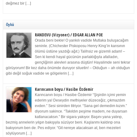
değmez bir […]
Öykü
RANDEVU (Vizyoner) / EDGAR ALLAN POE
Orada beni bekle! O yankılı vadide Mutlaka buluşacağım
seninle. (Chichester Piskoposu Henry King’in karısının
ölümü üstüne yazdığı ağıt.) Talihsiz ve gizemli adam! –
Sen ki kendi hayal gücünün parlaklığıyla afalladın,
gençliğinin alevleri arasına düştün! Hayalimde seni tekrar
görüyorum! Bir kez daha önümde duruyor siluetin! – Olduğun – ah olduğun
gibi değil soğuk vadide ve gölgelerin […]
Karıncanın boyu / Hasibe Özdemir
Karıncanın boyu / Hasibe Özdemir “Şişirdin içimi yemin
ederim ya! Deseydin methiyeler düzeceğiz, çıkmazdım
evden.” Sesi sinirden titriyor. “Sana gel demedim kızım.”
diyorum sakince. “Takıldın peşime madem, ne duyarsan
katlanacaksın.” Bir sigara yakıyor. Başını yana yatırıp,
bezmiş annelerin yılgın bakışıyla süzüyor beni. Kaşlarımı kaldırıp ona
bakıyorum ben de. Pes ediyor. “Git nereye atacaksan at, ben mezeleri
söylüyorum […]