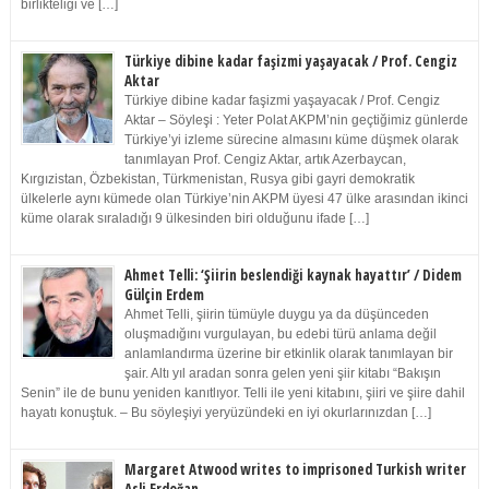
birlikteliği ve […]
Türkiye dibine kadar faşizmi yaşayacak / Prof. Cengiz
Aktar
Türkiye dibine kadar faşizmi yaşayacak / Prof. Cengiz
Aktar – Söyleşi : Yeter Polat AKPM’nin geçtiğimiz günlerde
Türkiye’yi izleme sürecine almasını küme düşmek olarak
tanımlayan Prof. Cengiz Aktar, artık Azerbaycan,
Kırgızistan, Özbekistan, Türkmenistan, Rusya gibi gayri demokratik
ülkelerle aynı kümede olan Türkiye’nin AKPM üyesi 47 ülke arasından ikinci
küme olarak sıraladığı 9 ülkesinden biri olduğunu ifade […]
Ahmet Telli: ‘Şiirin beslendiği kaynak hayattır’ / Didem
Gülçin Erdem
Ahmet Telli, şiirin tümüyle duygu ya da düşünceden
oluşmadığını vurgulayan, bu edebi türü anlama değil
anlamlandırma üzerine bir etkinlik olarak tanımlayan bir
şair. Altı yıl aradan sonra gelen yeni şiir kitabı “Bakışın
Senin” ile de bunu yeniden kanıtlıyor. Telli ile yeni kitabını, şiiri ve şiire dahil
hayatı konuştuk. – Bu söyleşiyi yeryüzündeki en iyi okurlarınızdan […]
Margaret Atwood writes to imprisoned Turkish writer