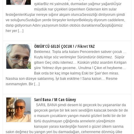
ışıklarBiz mi yalnızdık, durmadan yağmur yağardıÜşür
müydük nar çiçekleri ürperirken Gidersen kim sular
fesleğenleriKuşlar nereye sığınır akşam oluncaSessizliği dinliyorum şimdi
ve soluğunuSustuğun yerde birşeyler kırılıyorBekleyiş diyorum caddelere,
dalıp gidiyorsun Adını yazıyorum bütün otobüs duraklarınaÖpüştüğümüz
her yer […]
ÖMÜR’CÜ GELDİ ÇOCUK ! / Fikret YAZ
Beklemez. Topla arta kalanı Pencereden satıver çocuk …
Kuytu köşe söz verilmişler Süründürür öldürmez. Süpür
gitsen Geç oldu istemez… Küskün yıldız asardım Kırılgan
şiire Yetmez diye geceme.. Unutma ! Çıkın et heybeme…
Bak orda bir kaç imge kalmış Eski bir Şair’den miras.
Nasılsa son dizeye saklanmış. İyi bak eskitme ! Sana kalsın… Resme
ısınmamıştım. Bir […]
Sarıl Bana / M Can Güney
SARIL BANA şimdi desem ki geçecek bu yaşananlar da
geçecek geriye bir tek seni sevdiğim kalacak bende bir de
o masum çocukların yangın mavisi gözleri belki bir de bir
türlü duyulmayan çığlığında annelerin yüreğimizin
kanayan yarası kardeşliğe hasret o güzel ülkem sanma
sakın değmez bu yangın yeri bu darmadağan, cehenneme dönmüş ülke