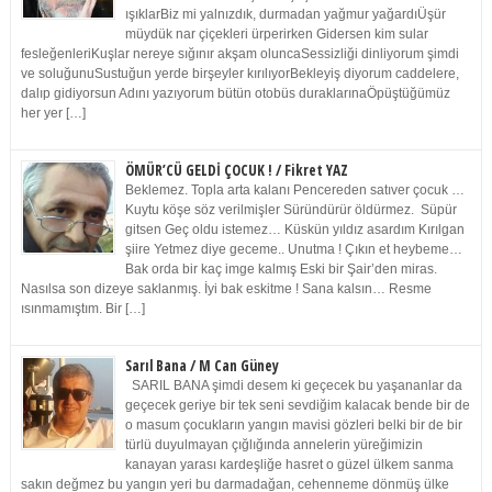
ışıklarBiz mi yalnızdık, durmadan yağmur yağardıÜşür
müydük nar çiçekleri ürperirken Gidersen kim sular
fesleğenleriKuşlar nereye sığınır akşam oluncaSessizliği dinliyorum şimdi
ve soluğunuSustuğun yerde birşeyler kırılıyorBekleyiş diyorum caddelere,
dalıp gidiyorsun Adını yazıyorum bütün otobüs duraklarınaÖpüştüğümüz
her yer […]
ÖMÜR’CÜ GELDİ ÇOCUK ! / Fikret YAZ
Beklemez. Topla arta kalanı Pencereden satıver çocuk …
Kuytu köşe söz verilmişler Süründürür öldürmez. Süpür
gitsen Geç oldu istemez… Küskün yıldız asardım Kırılgan
şiire Yetmez diye geceme.. Unutma ! Çıkın et heybeme…
Bak orda bir kaç imge kalmış Eski bir Şair’den miras.
Nasılsa son dizeye saklanmış. İyi bak eskitme ! Sana kalsın… Resme
ısınmamıştım. Bir […]
Sarıl Bana / M Can Güney
SARIL BANA şimdi desem ki geçecek bu yaşananlar da
geçecek geriye bir tek seni sevdiğim kalacak bende bir de
o masum çocukların yangın mavisi gözleri belki bir de bir
türlü duyulmayan çığlığında annelerin yüreğimizin
kanayan yarası kardeşliğe hasret o güzel ülkem sanma
sakın değmez bu yangın yeri bu darmadağan, cehenneme dönmüş ülke