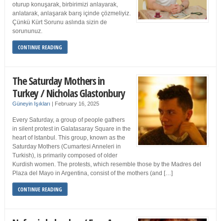
oturup konuşarak, birbirimizi anlayarak,
anlatarak, anlaşarak barış içinde çözmeliyiz.
Çünkü Kürt Sorunu aslında sizin de
sorununuz.
CONTINUE READING
The Saturday Mothers in
Turkey / Nicholas Glastonbury
Güneyin Işıkları
|
February 16, 2025
Every Saturday, a group of people gathers
in silent protest in Galatasaray Square in the
heart of Istanbul. This group, known as the
Saturday Mothers (Cumartesi Anneleri in
Turkish), is primarily composed of older
Kurdish women. The protests, which resemble those by the Madres del
Plaza del Mayo in Argentina, consist of the mothers (and […]
CONTINUE READING