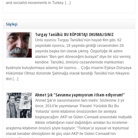
and socialist movements in Turkey. […]
Söyleşi
Turgay Tanülkü: BU RÖPORTAJI OKUMALISINIZ
Ünlü oyuncu Turgay Tanülkü’nün hayatı film gibi. 62
yaşındaki oyuncu, 18 yaşında girdiği cezaevinden 26
yaşında başka biri olarak çıkmış. Özgürlüğe ilk adımı
atarken “Ben geri döneceğim buraya!” diye bir söz vermiş
kendine. Tanülkü, ömrünü cezaevlerinde mahkumları
tiyatroyla buluşturmaya adamış bir oyuncu… Çoğu insanın Eşkıya Dünyaya
Hükümdar Olmaz dizisinde Şahinağa olarak tanıdığı Tanülkü’nün hikayesi
dizi […]
Ahmet Şık “Savunma yapmıyorum itham ediyorum!”
Ahmet Şık’ın savunmasının tam metni: Sözlerime 3 yıl
önce, 2014’te yayımlanan ‘Paralel Yürüdük Biz Bu
Yollarda’ isimli kitabımın önsözünden bir alıntıyla
başlayacağım. AKP ve Gülen Cemaati arasındaki mafyatik
iktidar ortaklığının nasıl dağıldığını anlatan bu inceleme-
araştırma kitabımın önsözü şöyle başlıyor: “Türkiye’yi siyasal ve toplumsal
olarak beraber dönüştüren iki güç olan AKP ile Gülen Cemaati’nin