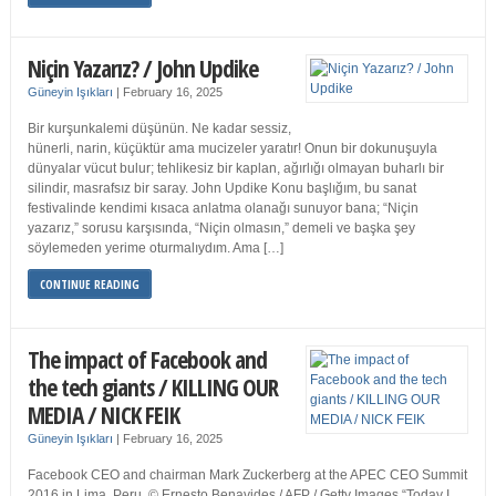
Niçin Yazarız? / John Updike
Güneyin Işıkları
|
February 16, 2025
Bir kurşunkalemi düşünün. Ne kadar sessiz,
hünerli, narin, küçüktür ama mucizeler yaratır! Onun bir dokunuşuyla
dünyalar vücut bulur; tehlikesiz bir kaplan, ağırlığı olmayan buharlı bir
silindir, masrafsız bir saray. John Updike Konu başlığım, bu sanat
festivalinde kendimi kısaca anlatma olanağı sunuyor bana; “Niçin
yazarız,” sorusu karşısında, “Niçin olmasın,” demeli ve başka şey
söylemeden yerime oturmalıydım. Ama […]
CONTINUE READING
The impact of Facebook and
the tech giants / KILLING OUR
MEDIA / NICK FEIK
Güneyin Işıkları
|
February 16, 2025
Facebook CEO and chairman Mark Zuckerberg at the APEC CEO Summit
2016 in Lima, Peru. © Ernesto Benavides / AFP / Getty Images “Today I