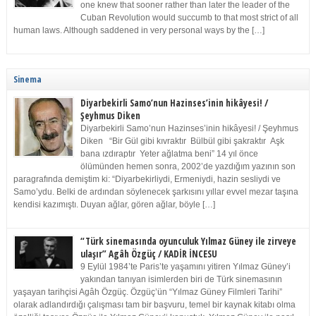
one knew that sooner rather than later the leader of the
Cuban Revolution would succumb to that most strict of all
human laws. Although saddened in very personal ways by the […]
Sinema
Diyarbekirli Samo’nun Hazinses’inin hikâyesi! /
Şeyhmus Diken
Diyarbekirli Samo’nun Hazinses’inin hikâyesi! / Şeyhmus
Diken “Bir Gül gibi kıvraktır Bülbül gibi şakraktır Aşk
bana ızdıraptır Yeter ağlatma beni” 14 yıl önce
ölümünden hemen sonra, 2002’de yazdığım yazının son
paragrafında demiştim ki: “Diyarbekirliydi, Ermeniydi, hazin sesliydi ve
Samo’ydu. Belki de ardından söylenecek şarkısını yıllar evvel mezar taşına
kendisi kazımıştı. Duyan ağlar, gören ağlar, böyle […]
“Türk sinemasında oyunculuk Yılmaz Güney ile zirveye
ulaşır” Agâh Özgüç / KADİR İNCESU
9 Eylül 1984’te Paris’te yaşamını yitiren Yılmaz Güney’i
yakından tanıyan isimlerden biri de Türk sinemasının
yaşayan tarihçisi Agâh Özgüç. Özgüç’ün “Yılmaz Güney Filmleri Tarihi”
olarak adlandırdığı çalışması tam bir başvuru, temel bir kaynak kitabı olma