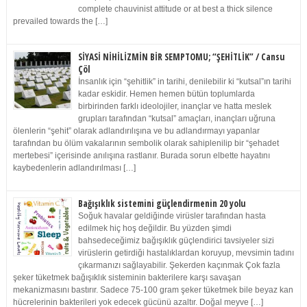
complete chauvinist attitude or at best a thick silence
prevailed towards the […]
SİYASİ NİHİLİZMİN BİR SEMPTOMU; “ŞEHİTLİK” / Cansu
Çöl
İnsanlık için “şehitlik” in tarihi, denilebilir ki “kutsal”ın tarihi
kadar eskidir. Hemen hemen bütün toplumlarda
birbirinden farklı ideolojiler, inançlar ve hatta meslek
grupları tarafından “kutsal” amaçları, inançları uğruna
ölenlerin “şehit” olarak adlandırılışına ve bu adlandırmayı yapanlar
tarafından bu ölüm vakalarının sembolik olarak sahiplenilip bir “şehadet
mertebesi” içerisinde anılışına rastlanır. Burada sorun elbette hayatını
kaybedenlerin adlandırılması […]
Bağışıklık sistemini güçlendirmenin 20 yolu
Soğuk havalar geldiğinde virüsler tarafından hasta
edilmek hiç hoş değildir. Bu yüzden şimdi
bahsedeceğimiz bağışıklık güçlendirici tavsiyeler sizi
virüslerin getirdiği hastalıklardan koruyup, mevsimin tadını
çıkarmanızı sağlayabilir. Şekerden kaçınmak Çok fazla
şeker tüketmek bağışıklık sisteminin bakterilere karşı savaşan
mekanizmasını bastırır. Sadece 75-100 gram şeker tüketmek bile beyaz kan
hücrelerinin bakterileri yok edecek gücünü azaltır. Doğal meyve […]