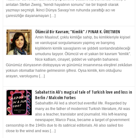
anlatan Stefan Zweig, “kendi hayatının sonunu” ise bir trajedi olarak
yazmayı seçmişti. İkinci Dünya Savaşı’nın ruhunda yarattığı acı ve
çaresizliğe dayanamayan […]
Ölümcül Bir Kavram; “Kimlik” / PINAR K. ÜRETMEN
Amin Maalouf, çoklu kimliğe sahip, bu kimlikleriyle kişisel
ve varoluşsal sorgulamasını yapmış ve barışmış
kişiliklerin kimlik savaşlarını ve şiddeti sonlandırabileceği
umudunu taşıyor. Ölümcül ve el yakan bir kavram “kimlik”.
Nice katliam, cinayet, şiddet ve vahşetin bahanesi.
Günümüz dünyasının distopyaya ve günümüz insanınınsa eleştirel zekâdan
yoksun otomatlar haline gelmesinin şifresi. Oysa kimlik, kim olduğunu
arayan, varoluşunu […]
Sabahattin Ali’s magical tale of Turkish love and loss in
Berlin / Malcolm Forbes
Sabahattin Ali led a short but eventful life. Regarded by
many as the father of modernist Turkish literature, Ali was
also a teacher, translator and journalist. His left-leaning
newspaper, Marco Pasa, became a target of government
censorship in the 1940s due to its satirical editorials. Ali also sailed too
close to the wind and was […]