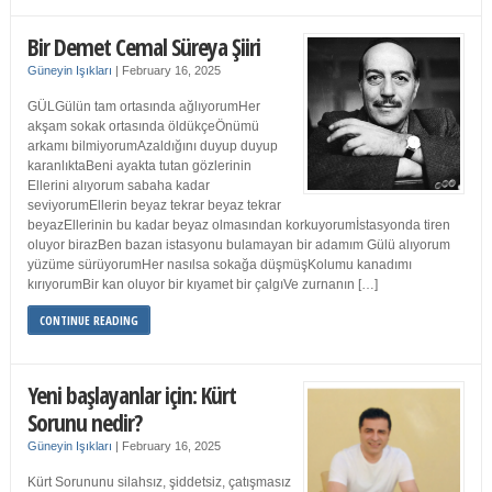
Bir Demet Cemal Süreya Şiiri
Güneyin Işıkları
|
February 16, 2025
GÜLGülün tam ortasında ağlıyorumHer
akşam sokak ortasında öldükçeÖnümü
arkamı bilmiyorumAzaldığını duyup duyup
karanlıktaBeni ayakta tutan gözlerinin
Ellerini alıyorum sabaha kadar
seviyorumEllerin beyaz tekrar beyaz tekrar
beyazEllerinin bu kadar beyaz olmasından korkuyorumİstasyonda tiren
oluyor birazBen bazan istasyonu bulamayan bir adamım Gülü alıyorum
yüzüme sürüyorumHer nasılsa sokağa düşmüşKolumu kanadımı
kırıyorumBir kan oluyor bir kıyamet bir çalgıVe zurnanın […]
CONTINUE READING
Yeni başlayanlar için: Kürt
Sorunu nedir?
Güneyin Işıkları
|
February 16, 2025
Kürt Sorununu silahsız, şiddetsiz, çatışmasız