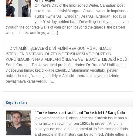
Asli Erdoğan
On PEN’s Day of the Imprisoned Writer, Canadian poet,
novelist and activist Margaret Atwood writes to imprisoned
Turkish writer Asli Erdoğan. Dear Asli Erdogan, Today is
your 91st day behind bars. I’m writing to tell you that even
through the concrete walls of your prison, beyond the guards, the barbed
wire, the locks and keys, we […]
D VİTAMİNİ İŞLEVLERİ D VİTAMİNİ HER GÜN MÜ ALINMALI?
İSTENİLEN D VİTAMİNİ DÜZEYİNE ERİŞİLMESİ VE O DÜZEYİN
KORUNMASININ HASTALIKLARI ÖNLEME VE TEDAVİ ETMEDEKİ ROLÜ
South Carolina Tıp Üniversitesi profesörlerinden Dr. Bruce W. Hollis’in bu
videosunu birkaç kez dikkatle izledik. D vitamininin vücuttaki işlevleri
hakkında çok güzel bilgilendiriyor. Anladıklarımızı özetleyerek sizlerle
paylaşmaya karar verdik. […]
Köşe Yazıları
“Turkishness contract” and Turkish left / Barış Ünlü
Involvement of the Turkish left in the Kurdish issue has a
long history stretching from 1920s to present. And this
history is not one to be ashamed of. In fact, some periods
and people in that history can be admired. While either a