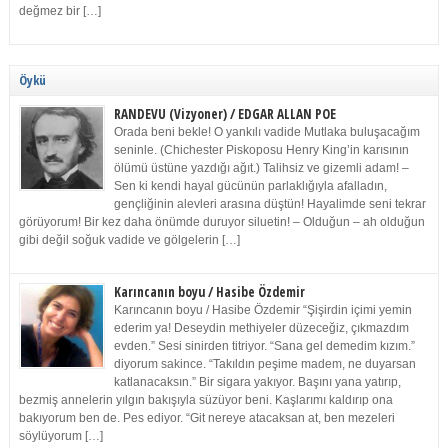
değmez bir […]
Öykü
RANDEVU (Vizyoner) / EDGAR ALLAN POE
Orada beni bekle! O yankılı vadide Mutlaka buluşacağım
seninle. (Chichester Piskoposu Henry King’in karısının
ölümü üstüne yazdığı ağıt.) Talihsiz ve gizemli adam! –
Sen ki kendi hayal gücünün parlaklığıyla afalladın,
gençliğinin alevleri arasına düştün! Hayalimde seni tekrar
görüyorum! Bir kez daha önümde duruyor siluetin! – Olduğun – ah olduğun
gibi değil soğuk vadide ve gölgelerin […]
Karıncanın boyu / Hasibe Özdemir
Karıncanın boyu / Hasibe Özdemir “Şişirdin içimi yemin
ederim ya! Deseydin methiyeler düzeceğiz, çıkmazdım
evden.” Sesi sinirden titriyor. “Sana gel demedim kızım.”
diyorum sakince. “Takıldın peşime madem, ne duyarsan
katlanacaksın.” Bir sigara yakıyor. Başını yana yatırıp,
bezmiş annelerin yılgın bakışıyla süzüyor beni. Kaşlarımı kaldırıp ona
bakıyorum ben de. Pes ediyor. “Git nereye atacaksan at, ben mezeleri
söylüyorum […]