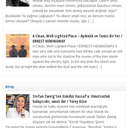
Mutlak tıraş bıçağına sinirlenmiş olacağım. Otların yeşil
olması, denizin mavi olması, gökyüzünün bulutsuz olması,
pekalâ bir meseledir. Kim demiş mesele değildir, diye?
Budalalık! Ya yağmur yağsaydı? Ya otların yeşili mor, ya denizin mavisi
kırmızı olsaydı? Olsaydı o zaman mesele olurdu, işte. […]
A Clean, Well-Lighted Place – Aydınlık ve Temiz Bir Yer /
ERNEST HEMINGWAY
A Clean, Well-Lighted Place / ERNEST HEMINGWAY It
was very late and everyone had left the cafe except an old
man who sat in the shadow the leaves of the tree made
against the electric light. In the day time the street was
dusty, but at night the dew settled the dust and the old man […]
Kitap
Stefan Zweig’ten Gündüz Vassaf’a: Umutsuzluk
bulaşıcıdır, umut da! / Türey Köse
Hayatı ve hatta siyaseti hep edebiyat aracılığıyla
kavramak, yorumlamak isteyen bir okur olarak bu
umutsuzluk günlerinde Avusturyalı yazar Stefan Zweig
düşüyor sık sık aklıma. “Kendi Hayatının Şiirini
Yazanlar”da roman tadında biyografilerle Casanova, Stendhal, Tolstoy’u