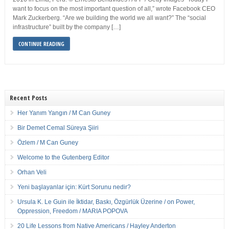
want to focus on the most important question of all,” wrote Facebook CEO
Mark Zuckerberg. “Are we building the world we all want?” The “social
infrastructure” built by the company […]
CONTINUE READING
Recent Posts
Her Yanım Yangın / M Can Guney
Bir Demet Cemal Süreya Şiiri
Özlem / M Can Guney
Welcome to the Gutenberg Editor
Orhan Veli
Yeni başlayanlar için: Kürt Sorunu nedir?
Ursula K. Le Guin ile İktidar, Baskı, Özgürlük Üzerine / on Power,
Oppression, Freedom / MARIA POPOVA
20 Life Lessons from Native Americans / Hayley Anderton