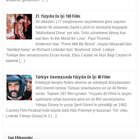
anlatırım, geliyorum.” […]
21. Yüzyılın En İyi 100 Filmi
36 ülkeden 177 eleştirmenin seçimlerine göre yapılan
listenin ilk sırasında David Lynch’in sürrealist başyapıtı
‘Mulholland Drive’ yer aldı. Ünlü yönetmeni Wong Kar-
wai’den ‘In the Mood for Love’, Paul Thomas
Anderson’dan ‘There Will Be Blood’, Hayao Miyazaki’den
‘Spirited Away’ ve Richard Linklater’dan ‘Boyhood’ izledi. Listeye
Türkiye’den senaryosunu Ercan Kesal, Ebru Ceylan ve Nuri Bilgi Ceylan’ın
kaleme […]
Türkiye Sinemasında Yüzyılın En İyi 40 Filmi
Edebiyat dergisi Notos sinema ve edebiyat dünyasından
383 önemli ismine Türkiye sinemasının en iyi 40 filmini
sordu. Toplam 287 film içinden ‘Yüzyılın 40 Filmi’ni seçen
aydınların ortak kararına göre en iyi film senaryosunu
Yılmaz Güney’in yazıp Şerif Gören’in yönettiği ve 1982
Cannes Film Festival’inde büyük ödül Altın Palmiye’yi kazanan ‘Yol’ oldu.
Listede Yılmaz Güney’in 3 […]
Son Eklenenler