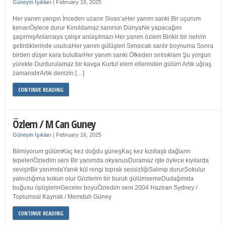
Güneyin Işıkları
|
February 16, 2025
Her yanım yangın İnceden uzanır Sivas’aHer yanım sanki Bir uçurum
kenarıÖylece durur Kımıldamaz sanırsın DünyaNe yapacağını
şaşırmışAnlamaya çalışır anlaşılmazı Her yanım özlem Birikir bir nehrin
getirdiklerinde usulcaHer yanım gülüşleri Sımsıcak sarılır boynuma Sonra
birden düşer kara bulutlarHer yanım sanki Öfkeden sırılsıklam Şu yorgun
yürekte Durdurulamaz bir kavga Kurtul elem ellerinden gülüm Artık uğraş
zamanıdırArtık denizin […]
CONTINUE READING
Özlem / M Can Guney
Güneyin Işıkları
|
February 16, 2025
Bilmiyorum gülümKaç kez doğdu güneşKaç kez kızıllaştı dağların
tepeleriÖzledim seni Bir yanımda okyanusDuramaz işte öylece kıyılarda
sevişirBir yanımdaYanık kül rengi toprak sessizliğiSalınıp dururSokulur
yalnızlığıma kokun olur Gözlerim bir buruk gülümsemeDudağımda
buğusu öpüşlerinGeceler boyuÖzledim seni 2004 Haziran Sydney /
Toplumsal Kaynak / Memduh Güney
CONTINUE READING