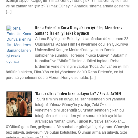
özelliği taşıyor. Özgüç ile Yılmaz Güney’i konuştuk. Yılmaz Güney ile nasıl
ve ne zaman tanıştınız? Yılmaz Güney’in Anadolu sinemalarında gösterimi
[…]
Reha Erdem’in Koca Dünya’si en iyi film, Menderes
Samancılar en iyi erkek oyuncu
Adana Büyükşehir Belediyesi tarafından düzenlenen 23.
Uluslararası Adana Film Festivali’nde ödüllen Çukurova
Üniversitesi Kongre Merkezi’nde yapılan törenle
sahiplerine sunuldu. Törende, “Koca Dünya”, “Babamın
Kanatları” ve “Albüm” filmleri ödülleri topladı. Reha
Erdem’in yönetmenliğini yaptığı “Koca Dünya” en iyi film
ödülünü alırken, Film-Yön en iyi yönetmen ödülü Reha Erdem’e, en iyi
görüntü yönetmeni ödülü Florent Herry’e sunuldu. […]
‘Bahar ülkesi’nden bize bakıyorlar* / Sevda AYDIN
Sürü filminin en duygusal sahnelerinden biri yandaki
fotoğraf. Yılmaz Güney’in yazdığı, Zeki Ökten’in
yönetmenliğini üstlendiği Sürü’nün setinden çıkan bu
fotoğrafın çekilmesinden yıllar sonra tek tek ayrıldılar
aramızdan Yaman Okay, Tuncel Kurtiz ve Tarık Akan…
#”Ölümü gömdüm, geliyorum. Bir sonbahar günüydü, geliyorum. Güneşler
buz gibiydi, geliyorum. Ve bütün kötülükler. Ölümün armaları gibiydi. Size