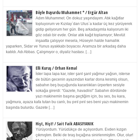
Böyle Buyurdu Muhammet * / Ergür Altan
Adım Muhammet. On dokuz yaşındayım. Atık kağıtlar
topluyorum ve Kızılay`dan Ulus`a kadar üç kez yürüyerek
gidip geliyorum her gün. Beş arkadaşımla kalıyorum iki
göz odalı bir evde. Onlar atık kağıt toplamıyor; Mevlüt
inşaatta çalışıyor mesela, Hüseyin halde hamallık
yaparken, Sidar ve Yunus ayakkabı boyacısı. Aramıza bir arkadaş daha
katıldı. Adı Abbas. Çalışmıyor o, diyaliz hastası. […]
Elli Kuruş / Orhan Kemal
İster lapa lapa kar, ister şarıl şarıl yağmur yağsın, isterse
de bütün gecenin ayazından karlar dona kesmiş olsun,
sabahın beş buçuğunda karanlıkları ürperten sesiyle
sokağa girerdi: “Gazete, havadiis!” Sabahın dördünde
yazı makinemin başına geçtiğim için, bu ses, bu kara,
yağmura, ayaza kafa tutan bu canlı, bu pırıl pırıl ses beni yazı makinemin
başında bulurdu. Gazete […]
Hişt, Hişt! / Sait Faik ABASIYANIK
Yürüyordum. Yürüdükçe de açılıyordum. Evden kızgın
çıkmıştım. Belki de tıraş bıçağına sinirlenmiştim. Olur, olur!