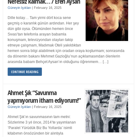
Nefessiz kalmak… / Eren Aysan
Güneyin Işıkları
|
February 16, 2025
Dille kolay… Tam yirmi dört koca sene
geçmiş o karanlık günün ardından. Her şey
dün gibi oysa. Ölümünden hemen önce
Sıvas’tan telefonla arayan babamla
konuşmam, televizyondan olayları takip
etmeye çalışmam, Madımak Oteli yakıldıktan
hemen sonra bilgi alabilmek için oradan oraya koşturmam; sonrasında
da dönemin bakanı Mehmet Gazioğlu’nun açıklamasından ölenlerin
arasında babam Behçet Aysan’ın olduğunu öğrenmem… […]
CONTINUE READING
Ahmet Şık “Savunma
yapmıyorum itham ediyorum!”
Güneyin Işıkları
|
February 16, 2025
Ahmet Şık’ın savunmasının tam metni:
Sözlerime 3 yıl önce, 2014’te yayımlanan
‘Paralel Yürüdük Biz Bu Yollarda’ isimli
kitabımın önsözünden bir alıntıyla