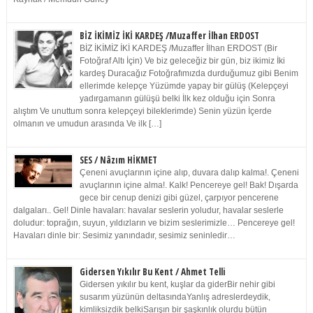
BİZ İKİMİZ İKİ KARDEŞ /Muzaffer İlhan ERDOST
BİZ İKİMİZ İKİ KARDEŞ /Muzaffer İlhan ERDOST (Bir
Fotoğraf Altı İçin) Ve biz geleceğiz bir gün, biz ikimiz İki
kardeş Duracağız Fotoğrafımızda durduğumuz gibi Benim
ellerimde kelepçe Yüzümde yapay bir gülüş (Kelepçeyi
yadırgamanın gülüşü belki İlk kez olduğu için Sonra
alıştım Ve unuttum sonra kelepçeyi bileklerimde) Senin yüzün İçerde
olmanın ve umudun arasında Ve ilk […]
SES / Nâzım HİKMET
Çeneni avuçlarının içine alıp, duvara dalıp kalma!. Çeneni
avuçlarının içine alma!. Kalk! Pencereye gel! Bak! Dışarda
gece bir cenup denizi gibi güzel, çarpıyor pencerene
dalgaları.. Gel! Dinle havaları: havalar seslerin yoludur, havalar seslerle
doludur: toprağın, suyun, yıldızların ve bizim seslerimizle… Pencereye gel!
Havaları dinle bir: Sesimiz yanındadır, sesimiz seninledir…
Gidersen Yıkılır Bu Kent / Ahmet Telli
Gidersen yıkılır bu kent, kuşlar da giderBir nehir gibi
susarım yüzünün deltasındaYanlış adreslerdeydik,
kimliksizdik belkiSarışın bir şaşkınlık olurdu bütün