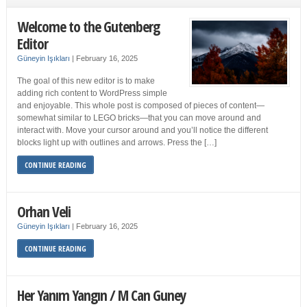
Welcome to the Gutenberg
Editor
Güneyin Işıkları
|
February 16, 2025
The goal of this new editor is to make
adding rich content to WordPress simple
and enjoyable. This whole post is composed of pieces of content—
somewhat similar to LEGO bricks—that you can move around and
interact with. Move your cursor around and you’ll notice the different
blocks light up with outlines and arrows. Press the […]
CONTINUE READING
Orhan Veli
Güneyin Işıkları
|
February 16, 2025
CONTINUE READING
Her Yanım Yangın / M Can Guney