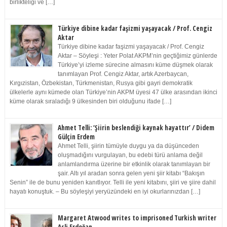
birlikteliği ve […]
Türkiye dibine kadar faşizmi yaşayacak / Prof. Cengiz
Aktar
Türkiye dibine kadar faşizmi yaşayacak / Prof. Cengiz
Aktar – Söyleşi : Yeter Polat AKPM’nin geçtiğimiz günlerde
Türkiye’yi izleme sürecine almasını küme düşmek olarak
tanımlayan Prof. Cengiz Aktar, artık Azerbaycan,
Kırgızistan, Özbekistan, Türkmenistan, Rusya gibi gayri demokratik
ülkelerle aynı kümede olan Türkiye’nin AKPM üyesi 47 ülke arasından ikinci
küme olarak sıraladığı 9 ülkesinden biri olduğunu ifade […]
Ahmet Telli: ‘Şiirin beslendiği kaynak hayattır’ / Didem
Gülçin Erdem
Ahmet Telli, şiirin tümüyle duygu ya da düşünceden
oluşmadığını vurgulayan, bu edebi türü anlama değil
anlamlandırma üzerine bir etkinlik olarak tanımlayan bir
şair. Altı yıl aradan sonra gelen yeni şiir kitabı “Bakışın
Senin” ile de bunu yeniden kanıtlıyor. Telli ile yeni kitabını, şiiri ve şiire dahil
hayatı konuştuk. – Bu söyleşiyi yeryüzündeki en iyi okurlarınızdan […]
Margaret Atwood writes to imprisoned Turkish writer