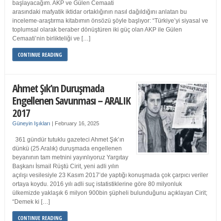
başlayacağım. AKP ve Gülen Cemaati
arasındaki mafyatik iktidar ortaklığının nasıl dağıldığını anlatan bu
inceleme-araştırma kitabımın önsözü şöyle başlıyor: “Türkiye’yi siyasal ve
toplumsal olarak beraber dönüştüren iki güç olan AKP ile Gülen
Cemaati’nin birlikteliği ve […]
CONTINUE READING
Ahmet Şık’ın Duruşmada
Engellenen Savunması – ARALIK
2017
Güneyin Işıkları
|
February 16, 2025
361 gündür tutuklu gazeteci Ahmet Şık’ın
dünkü (25 Aralık) duruşmada engellenen
beyanının tam metnini yayınlıyoruz Yargıtay
Başkanı İsmail Rüştü Cirit, yeni adli yılın
açılışı vesilesiyle 23 Kasım 2017’de yaptığı konuşmada çok çarpıcı veriler
ortaya koydu. 2016 yılı adli suç istatistiklerine göre 80 milyonluk
ülkemizde yaklaşık 6 milyon 900bin şüpheli bulunduğunu açıklayan Cirit;
“Demek ki […]
CONTINUE READING