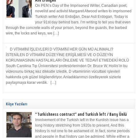
Asli Erdoğan
On PEN’s Day of the Imprisoned Writer, Canadian poet,
novelist and activist Margaret Atwood writes to imprisoned
Turkish writer Asli Erdoğan. Dear Asli Erdogan, Today is
your 91st day behind bars. I’m writing to tell you that even
through the concrete walls of your prison, beyond the guards, the barbed
wire, the locks and keys, we […]
D VİTAMİNİ İŞLEVLERİ D VİTAMİNİ HER GÜN MÜ ALINMALI?
İSTENİLEN D VİTAMİNİ DÜZEYİNE ERİŞİLMESİ VE O DÜZEYİN
KORUNMASININ HASTALIKLARI ÖNLEME VE TEDAVİ ETMEDEKİ ROLÜ
South Carolina Tıp Üniversitesi profesörlerinden Dr. Bruce W. Hollis’in bu
videosunu birkaç kez dikkatle izledik. D vitamininin vücuttaki işlevleri
hakkında çok güzel bilgilendiriyor. Anladıklarımızı özetleyerek sizlerle
paylaşmaya karar verdik. […]
Köşe Yazıları
“Turkishness contract” and Turkish left / Barış Ünlü
Involvement of the Turkish left in the Kurdish issue has a
long history stretching from 1920s to present. And this
history is not one to be ashamed of. In fact, some periods
and people in that history can be admired. While either a