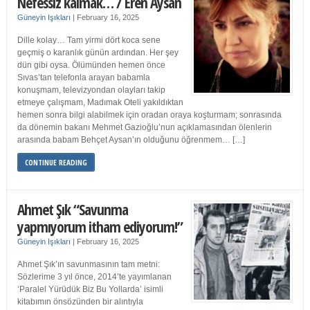
Nefessiz kalmak… / Eren Aysan
Güneyin Işıkları
|
February 16, 2025
Dille kolay… Tam yirmi dört koca sene
geçmiş o karanlık günün ardından. Her şey
dün gibi oysa. Ölümünden hemen önce
Sıvas’tan telefonla arayan babamla
konuşmam, televizyondan olayları takip
etmeye çalışmam, Madımak Oteli yakıldıktan
hemen sonra bilgi alabilmek için oradan oraya koşturmam; sonrasında
da dönemin bakanı Mehmet Gazioğlu’nun açıklamasından ölenlerin
arasında babam Behçet Aysan’ın olduğunu öğrenmem… […]
CONTINUE READING
Ahmet Şık “Savunma
yapmıyorum itham ediyorum!”
Güneyin Işıkları
|
February 16, 2025
Ahmet Şık’ın savunmasının tam metni:
Sözlerime 3 yıl önce, 2014’te yayımlanan
‘Paralel Yürüdük Biz Bu Yollarda’ isimli
kitabımın önsözünden bir alıntıyla