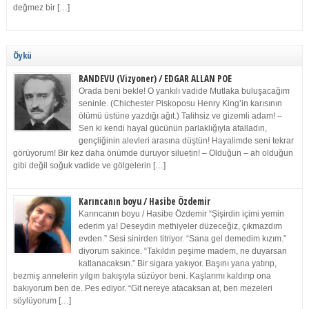
değmez bir […]
Öykü
RANDEVU (Vizyoner) / EDGAR ALLAN POE
Orada beni bekle! O yankılı vadide Mutlaka buluşacağım
seninle. (Chichester Piskoposu Henry King’in karısının
ölümü üstüne yazdığı ağıt.) Talihsiz ve gizemli adam! –
Sen ki kendi hayal gücünün parlaklığıyla afalladın,
gençliğinin alevleri arasına düştün! Hayalimde seni tekrar
görüyorum! Bir kez daha önümde duruyor siluetin! – Olduğun – ah olduğun
gibi değil soğuk vadide ve gölgelerin […]
Karıncanın boyu / Hasibe Özdemir
Karıncanın boyu / Hasibe Özdemir “Şişirdin içimi yemin
ederim ya! Deseydin methiyeler düzeceğiz, çıkmazdım
evden.” Sesi sinirden titriyor. “Sana gel demedim kızım.”
diyorum sakince. “Takıldın peşime madem, ne duyarsan
katlanacaksın.” Bir sigara yakıyor. Başını yana yatırıp,
bezmiş annelerin yılgın bakışıyla süzüyor beni. Kaşlarımı kaldırıp ona
bakıyorum ben de. Pes ediyor. “Git nereye atacaksan at, ben mezeleri
söylüyorum […]