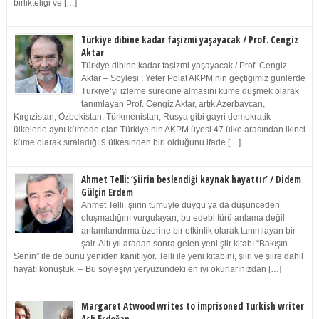
birlikteliği ve […]
Türkiye dibine kadar faşizmi yaşayacak / Prof. Cengiz
Aktar
Türkiye dibine kadar faşizmi yaşayacak / Prof. Cengiz
Aktar – Söyleşi : Yeter Polat AKPM’nin geçtiğimiz günlerde
Türkiye’yi izleme sürecine almasını küme düşmek olarak
tanımlayan Prof. Cengiz Aktar, artık Azerbaycan,
Kırgızistan, Özbekistan, Türkmenistan, Rusya gibi gayri demokratik
ülkelerle aynı kümede olan Türkiye’nin AKPM üyesi 47 ülke arasından ikinci
küme olarak sıraladığı 9 ülkesinden biri olduğunu ifade […]
Ahmet Telli: ‘Şiirin beslendiği kaynak hayattır’ / Didem
Gülçin Erdem
Ahmet Telli, şiirin tümüyle duygu ya da düşünceden
oluşmadığını vurgulayan, bu edebi türü anlama değil
anlamlandırma üzerine bir etkinlik olarak tanımlayan bir
şair. Altı yıl aradan sonra gelen yeni şiir kitabı “Bakışın
Senin” ile de bunu yeniden kanıtlıyor. Telli ile yeni kitabını, şiiri ve şiire dahil
hayatı konuştuk. – Bu söyleşiyi yeryüzündeki en iyi okurlarınızdan […]
Margaret Atwood writes to imprisoned Turkish writer