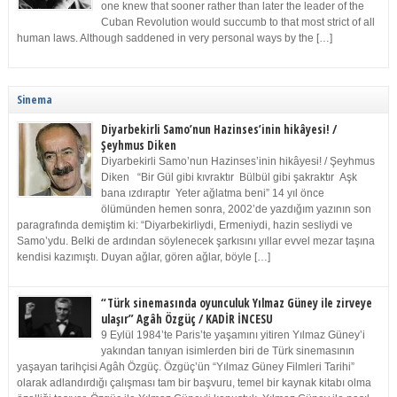
one knew that sooner rather than later the leader of the
Cuban Revolution would succumb to that most strict of all
human laws. Although saddened in very personal ways by the […]
Sinema
Diyarbekirli Samo’nun Hazinses’inin hikâyesi! /
Şeyhmus Diken
Diyarbekirli Samo’nun Hazinses’inin hikâyesi! / Şeyhmus
Diken “Bir Gül gibi kıvraktır Bülbül gibi şakraktır Aşk
bana ızdıraptır Yeter ağlatma beni” 14 yıl önce
ölümünden hemen sonra, 2002’de yazdığım yazının son
paragrafında demiştim ki: “Diyarbekirliydi, Ermeniydi, hazin sesliydi ve
Samo’ydu. Belki de ardından söylenecek şarkısını yıllar evvel mezar taşına
kendisi kazımıştı. Duyan ağlar, gören ağlar, böyle […]
“Türk sinemasında oyunculuk Yılmaz Güney ile zirveye
ulaşır” Agâh Özgüç / KADİR İNCESU
9 Eylül 1984’te Paris’te yaşamını yitiren Yılmaz Güney’i
yakından tanıyan isimlerden biri de Türk sinemasının
yaşayan tarihçisi Agâh Özgüç. Özgüç’ün “Yılmaz Güney Filmleri Tarihi”
olarak adlandırdığı çalışması tam bir başvuru, temel bir kaynak kitabı olma