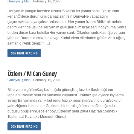
Güneyin Işıkları
|
February 16, 2025
Her yanım yangın İnceden uzanır Sivas’aHer yanım sanki Bir uçurum
kenarıÖylece durur Kımıldamaz sanırsın DünyaNe yapacağını
şaşırmışAnlamaya çalışır anlaşılmazı Her yanım özlem Birikir bir nehrin
getirdiklerinde usulcaHer yanım gülüşleri Sımsıcak sarılır boynuma Sonra
birden düşer kara bulutlarHer yanım sanki Öfkeden sırılsıklam Şu yorgun
yürekte Durdurulamaz bir kavga Kurtul elem ellerinden gülüm Artık uğraş
zamanıdırArtık denizin […]
CONTINUE READING
Özlem / M Can Guney
Güneyin Işıkları
|
February 16, 2025
Bilmiyorum gülümKaç kez doğdu güneşKaç kez kızıllaştı dağların
tepeleriÖzledim seni Bir yanımda okyanusDuramaz işte öylece kıyılarda
sevişirBir yanımdaYanık kül rengi toprak sessizliğiSalınıp dururSokulur
yalnızlığıma kokun olur Gözlerim bir buruk gülümsemeDudağımda
buğusu öpüşlerinGeceler boyuÖzledim seni 2004 Haziran Sydney /
Toplumsal Kaynak / Memduh Güney
CONTINUE READING