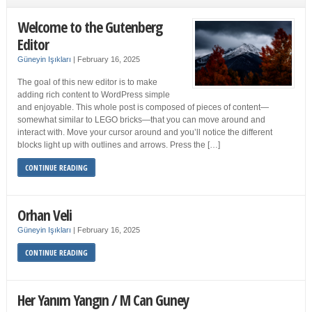
Welcome to the Gutenberg
Editor
Güneyin Işıkları
|
February 16, 2025
The goal of this new editor is to make
adding rich content to WordPress simple
and enjoyable. This whole post is composed of pieces of content—
somewhat similar to LEGO bricks—that you can move around and
interact with. Move your cursor around and you’ll notice the different
blocks light up with outlines and arrows. Press the […]
CONTINUE READING
Orhan Veli
Güneyin Işıkları
|
February 16, 2025
CONTINUE READING
Her Yanım Yangın / M Can Guney