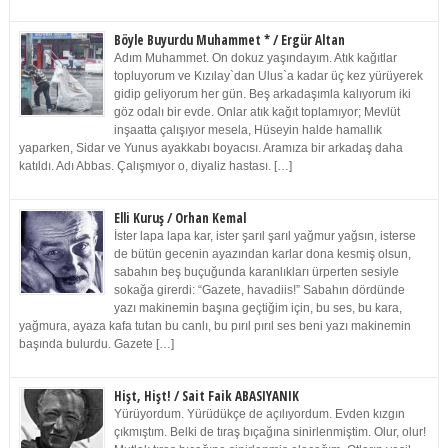
Böyle Buyurdu Muhammet * / Ergür Altan
Adım Muhammet. On dokuz yaşındayım. Atık kağıtlar
topluyorum ve Kızılay`dan Ulus`a kadar üç kez yürüyerek
gidip geliyorum her gün. Beş arkadaşımla kalıyorum iki
göz odalı bir evde. Onlar atık kağıt toplamıyor; Mevlüt
inşaatta çalışıyor mesela, Hüseyin halde hamallık
yaparken, Sidar ve Yunus ayakkabı boyacısı. Aramıza bir arkadaş daha
katıldı. Adı Abbas. Çalışmıyor o, diyaliz hastası. […]
Elli Kuruş / Orhan Kemal
İster lapa lapa kar, ister şarıl şarıl yağmur yağsın, isterse
de bütün gecenin ayazından karlar dona kesmiş olsun,
sabahın beş buçuğunda karanlıkları ürperten sesiyle
sokağa girerdi: “Gazete, havadiis!” Sabahın dördünde
yazı makinemin başına geçtiğim için, bu ses, bu kara,
yağmura, ayaza kafa tutan bu canlı, bu pırıl pırıl ses beni yazı makinemin
başında bulurdu. Gazete […]
Hişt, Hişt! / Sait Faik ABASIYANIK
Yürüyordum. Yürüdükçe de açılıyordum. Evden kızgın
çıkmıştım. Belki de tıraş bıçağına sinirlenmiştim. Olur, olur!