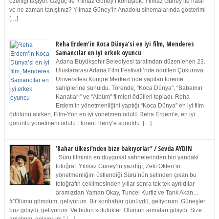
özelliği taşıyor. Özgüç ile Yılmaz Güney’i konuştuk. Yılmaz Güney ile nasıl
ve ne zaman tanıştınız? Yılmaz Güney’in Anadolu sinemalarında gösterimi
[…]
Reha Erdem’in Koca Dünya’si en iyi film, Menderes
Samancılar en iyi erkek oyuncu
Adana Büyükşehir Belediyesi tarafından düzenlenen 23.
Uluslararası Adana Film Festivali’nde ödüllen Çukurova
Üniversitesi Kongre Merkezi’nde yapılan törenle
sahiplerine sunuldu. Törende, “Koca Dünya”, “Babamın
Kanatları” ve “Albüm” filmleri ödülleri topladı. Reha
Erdem’in yönetmenliğini yaptığı “Koca Dünya” en iyi film
ödülünü alırken, Film-Yön en iyi yönetmen ödülü Reha Erdem’e, en iyi
görüntü yönetmeni ödülü Florent Herry’e sunuldu. […]
‘Bahar ülkesi’nden bize bakıyorlar* / Sevda AYDIN
Sürü filminin en duygusal sahnelerinden biri yandaki
fotoğraf. Yılmaz Güney’in yazdığı, Zeki Ökten’in
yönetmenliğini üstlendiği Sürü’nün setinden çıkan bu
fotoğrafın çekilmesinden yıllar sonra tek tek ayrıldılar
aramızdan Yaman Okay, Tuncel Kurtiz ve Tarık Akan…
#”Ölümü gömdüm, geliyorum. Bir sonbahar günüydü, geliyorum. Güneşler
buz gibiydi, geliyorum. Ve bütün kötülükler. Ölümün armaları gibiydi. Size