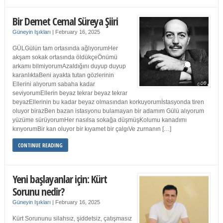
Bir Demet Cemal Süreya Şiiri
Güneyin Işıkları
|
February 16, 2025
GÜLGülün tam ortasında ağlıyorumHer
akşam sokak ortasında öldükçeÖnümü
arkamı bilmiyorumAzaldığını duyup duyup
karanlıktaBeni ayakta tutan gözlerinin
Ellerini alıyorum sabaha kadar
seviyorumEllerin beyaz tekrar beyaz tekrar
beyazEllerinin bu kadar beyaz olmasından korkuyorumİstasyonda tiren
oluyor birazBen bazan istasyonu bulamayan bir adamım Gülü alıyorum
yüzüme sürüyorumHer nasılsa sokağa düşmüşKolumu kanadımı
kırıyorumBir kan oluyor bir kıyamet bir çalgıVe zurnanın […]
CONTINUE READING
Yeni başlayanlar için: Kürt
Sorunu nedir?
Güneyin Işıkları
|
February 16, 2025
Kürt Sorununu silahsız, şiddetsiz, çatışmasız