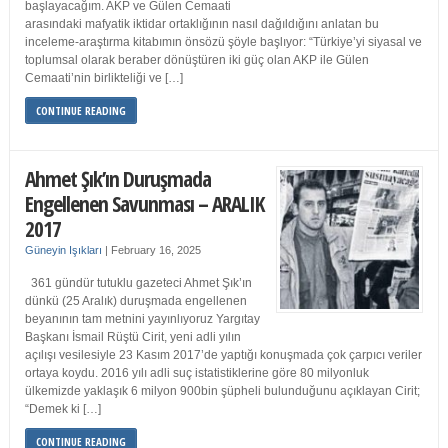
başlayacağım. AKP ve Gülen Cemaati
arasındaki mafyatik iktidar ortaklığının nasıl dağıldığını anlatan bu
inceleme-araştırma kitabımın önsözü şöyle başlıyor: “Türkiye’yi siyasal ve
toplumsal olarak beraber dönüştüren iki güç olan AKP ile Gülen
Cemaati’nin birlikteliği ve […]
CONTINUE READING
Ahmet Şık’ın Duruşmada
Engellenen Savunması – ARALIK
2017
Güneyin Işıkları
|
February 16, 2025
361 gündür tutuklu gazeteci Ahmet Şık’ın
dünkü (25 Aralık) duruşmada engellenen
beyanının tam metnini yayınlıyoruz Yargıtay
Başkanı İsmail Rüştü Cirit, yeni adli yılın
açılışı vesilesiyle 23 Kasım 2017’de yaptığı konuşmada çok çarpıcı veriler
ortaya koydu. 2016 yılı adli suç istatistiklerine göre 80 milyonluk
ülkemizde yaklaşık 6 milyon 900bin şüpheli bulunduğunu açıklayan Cirit;
“Demek ki […]
CONTINUE READING