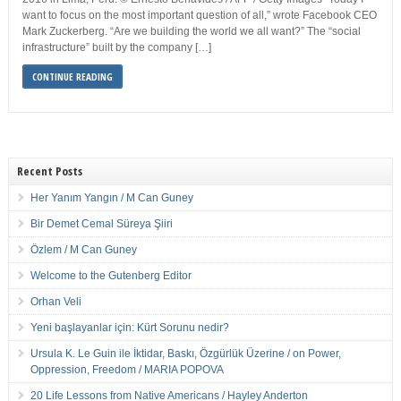
want to focus on the most important question of all,” wrote Facebook CEO
Mark Zuckerberg. “Are we building the world we all want?” The “social
infrastructure” built by the company […]
CONTINUE READING
Recent Posts
Her Yanım Yangın / M Can Guney
Bir Demet Cemal Süreya Şiiri
Özlem / M Can Guney
Welcome to the Gutenberg Editor
Orhan Veli
Yeni başlayanlar için: Kürt Sorunu nedir?
Ursula K. Le Guin ile İktidar, Baskı, Özgürlük Üzerine / on Power,
Oppression, Freedom / MARIA POPOVA
20 Life Lessons from Native Americans / Hayley Anderton