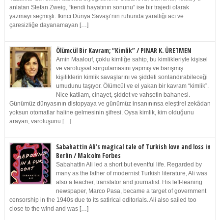
anlatan Stefan Zweig, “kendi hayatının sonunu” ise bir trajedi olarak
yazmayı seçmişti. İkinci Dünya Savaşı’nın ruhunda yarattığı acı ve
çaresizliğe dayanamayan […]
Ölümcül Bir Kavram; “Kimlik” / PINAR K. ÜRETMEN
Amin Maalouf, çoklu kimliğe sahip, bu kimlikleriyle kişisel
ve varoluşsal sorgulamasını yapmış ve barışmış
kişiliklerin kimlik savaşlarını ve şiddeti sonlandırabileceği
umudunu taşıyor. Ölümcül ve el yakan bir kavram “kimlik”.
Nice katliam, cinayet, şiddet ve vahşetin bahanesi.
Günümüz dünyasının distopyaya ve günümüz insanınınsa eleştirel zekâdan
yoksun otomatlar haline gelmesinin şifresi. Oysa kimlik, kim olduğunu
arayan, varoluşunu […]
Sabahattin Ali’s magical tale of Turkish love and loss in
Berlin / Malcolm Forbes
Sabahattin Ali led a short but eventful life. Regarded by
many as the father of modernist Turkish literature, Ali was
also a teacher, translator and journalist. His left-leaning
newspaper, Marco Pasa, became a target of government
censorship in the 1940s due to its satirical editorials. Ali also sailed too
close to the wind and was […]