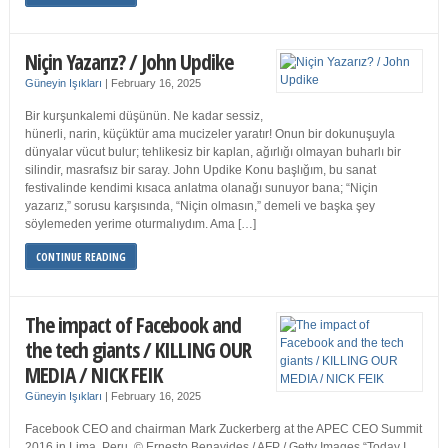
Niçin Yazarız? / John Updike
Güneyin Işıkları
|
February 16, 2025
Bir kurşunkalemi düşünün. Ne kadar sessiz,
hünerli, narin, küçüktür ama mucizeler yaratır! Onun bir dokunuşuyla
dünyalar vücut bulur; tehlikesiz bir kaplan, ağırlığı olmayan buharlı bir
silindir, masrafsız bir saray. John Updike Konu başlığım, bu sanat
festivalinde kendimi kısaca anlatma olanağı sunuyor bana; “Niçin
yazarız,” sorusu karşısında, “Niçin olmasın,” demeli ve başka şey
söylemeden yerime oturmalıydım. Ama […]
CONTINUE READING
The impact of Facebook and
the tech giants / KILLING OUR
MEDIA / NICK FEIK
Güneyin Işıkları
|
February 16, 2025
Facebook CEO and chairman Mark Zuckerberg at the APEC CEO Summit
2016 in Lima, Peru. © Ernesto Benavides / AFP / Getty Images “Today I