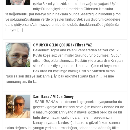
ışıklarBiz mi yalnızdık, durmadan yağmur yağardıÜşür
müydük nar çiçekleri ürperirken Gidersen kim sular
fesleğenleriKuşlar nereye sığınır akşam oluncaSessizliği dinliyorum şimdi
ve soluğunuSustuğun yerde birşeyler kırılıyorBekleyiş diyorum caddelere,
dalıp gidiyorsun Adını yazıyorum bütün otobüs duraklarınaÖpüştüğümüz
her yer […]
ÖMÜR’CÜ GELDİ ÇOCUK ! / Fikret YAZ
Beklemez. Topla arta kalanı Pencereden satıver çocuk …
Kuytu köşe söz verilmişler Süründürür öldürmez. Süpür
gitsen Geç oldu istemez… Küskün yıldız asardım Kırılgan
şiire Yetmez diye geceme.. Unutma ! Çıkın et heybeme…
Bak orda bir kaç imge kalmış Eski bir Şair’den miras.
Nasılsa son dizeye saklanmış. İyi bak eskitme ! Sana kalsın… Resme
ısınmamıştım. Bir […]
Sarıl Bana / M Can Güney
SARIL BANA şimdi desem ki geçecek bu yaşananlar da
geçecek geriye bir tek seni sevdiğim kalacak bende bir de
o masum çocukların yangın mavisi gözleri belki bir de bir
türlü duyulmayan çığlığında annelerin yüreğimizin
kanayan yarası kardeşliğe hasret o güzel ülkem sanma
sakın değmez bu yangın yeri bu darmadağan, cehenneme dönmüş ülke