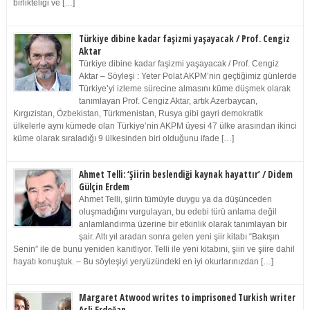
birlikteliği ve […]
Türkiye dibine kadar faşizmi yaşayacak / Prof. Cengiz
Aktar
Türkiye dibine kadar faşizmi yaşayacak / Prof. Cengiz
Aktar – Söyleşi : Yeter Polat AKPM’nin geçtiğimiz günlerde
Türkiye’yi izleme sürecine almasını küme düşmek olarak
tanımlayan Prof. Cengiz Aktar, artık Azerbaycan,
Kırgızistan, Özbekistan, Türkmenistan, Rusya gibi gayri demokratik
ülkelerle aynı kümede olan Türkiye’nin AKPM üyesi 47 ülke arasından ikinci
küme olarak sıraladığı 9 ülkesinden biri olduğunu ifade […]
Ahmet Telli: ‘Şiirin beslendiği kaynak hayattır’ / Didem
Gülçin Erdem
Ahmet Telli, şiirin tümüyle duygu ya da düşünceden
oluşmadığını vurgulayan, bu edebi türü anlama değil
anlamlandırma üzerine bir etkinlik olarak tanımlayan bir
şair. Altı yıl aradan sonra gelen yeni şiir kitabı “Bakışın
Senin” ile de bunu yeniden kanıtlıyor. Telli ile yeni kitabını, şiiri ve şiire dahil
hayatı konuştuk. – Bu söyleşiyi yeryüzündeki en iyi okurlarınızdan […]
Margaret Atwood writes to imprisoned Turkish writer