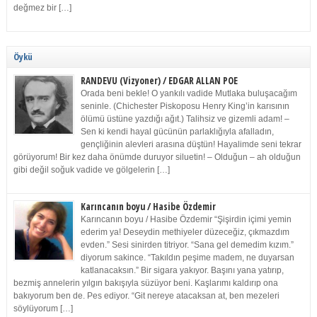
değmez bir […]
Öykü
RANDEVU (Vizyoner) / EDGAR ALLAN POE
Orada beni bekle! O yankılı vadide Mutlaka buluşacağım
seninle. (Chichester Piskoposu Henry King’in karısının
ölümü üstüne yazdığı ağıt.) Talihsiz ve gizemli adam! –
Sen ki kendi hayal gücünün parlaklığıyla afalladın,
gençliğinin alevleri arasına düştün! Hayalimde seni tekrar
görüyorum! Bir kez daha önümde duruyor siluetin! – Olduğun – ah olduğun
gibi değil soğuk vadide ve gölgelerin […]
Karıncanın boyu / Hasibe Özdemir
Karıncanın boyu / Hasibe Özdemir “Şişirdin içimi yemin
ederim ya! Deseydin methiyeler düzeceğiz, çıkmazdım
evden.” Sesi sinirden titriyor. “Sana gel demedim kızım.”
diyorum sakince. “Takıldın peşime madem, ne duyarsan
katlanacaksın.” Bir sigara yakıyor. Başını yana yatırıp,
bezmiş annelerin yılgın bakışıyla süzüyor beni. Kaşlarımı kaldırıp ona
bakıyorum ben de. Pes ediyor. “Git nereye atacaksan at, ben mezeleri
söylüyorum […]