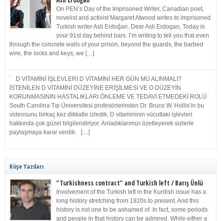
Asli Erdoğan
On PEN’s Day of the Imprisoned Writer, Canadian poet,
novelist and activist Margaret Atwood writes to imprisoned
Turkish writer Asli Erdoğan. Dear Asli Erdogan, Today is
your 91st day behind bars. I’m writing to tell you that even
through the concrete walls of your prison, beyond the guards, the barbed
wire, the locks and keys, we […]
D VİTAMİNİ İŞLEVLERİ D VİTAMİNİ HER GÜN MÜ ALINMALI?
İSTENİLEN D VİTAMİNİ DÜZEYİNE ERİŞİLMESİ VE O DÜZEYİN
KORUNMASININ HASTALIKLARI ÖNLEME VE TEDAVİ ETMEDEKİ ROLÜ
South Carolina Tıp Üniversitesi profesörlerinden Dr. Bruce W. Hollis’in bu
videosunu birkaç kez dikkatle izledik. D vitamininin vücuttaki işlevleri
hakkında çok güzel bilgilendiriyor. Anladıklarımızı özetleyerek sizlerle
paylaşmaya karar verdik. […]
Köşe Yazıları
“Turkishness contract” and Turkish left / Barış Ünlü
Involvement of the Turkish left in the Kurdish issue has a
long history stretching from 1920s to present. And this
history is not one to be ashamed of. In fact, some periods
and people in that history can be admired. While either a