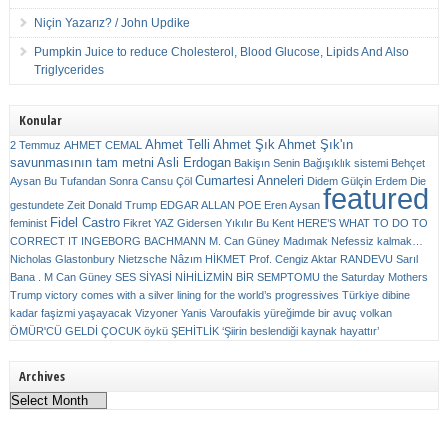
Niçin Yazarız? / John Updike
Pumpkin Juice to reduce Cholesterol, Blood Glucose, Lipids And Also
Triglycerides
Konular
Ahmet Telli
Ahmet Şık
Ahmet Şık'ın
2 Temmuz
AHMET CEMAL
savunmasının tam metni
Asli Erdogan
Bakişın Senin
Bağışıklık sistemi
Behçet
Cumartesi Anneleri
Aysan
Bu Tufandan Sonra
Cansu Çöl
Didem Gülçin Erdem
Die
featured
gestundete Zeit
Donald Trump
EDGAR ALLAN POE
Eren Aysan
Fidel Castro
feminist
Fikret YAZ
Gidersen Yıkılır Bu Kent
HERE’S WHAT TO DO TO
CORRECT IT
INGEBORG BACHMANN
M. Can Güney
Madımak
Nefessiz kalmak…
Nicholas Glastonbury
Nietzsche
Nâzım HİKMET
Prof. Cengiz Aktar
RANDEVU
Sarıl
Bana . M Can Güney
SES
SİYASİ NİHİLİZMİN BİR SEMPTOMU
the Saturday Mothers
Trump victory comes with a silver lining for the world’s progressives
Türkiye dibine
kadar faşizmi yaşayacak
Vizyoner
Yanis Varoufakis
yüreğimde bir avuç volkan
ÖMÜR'CÜ GELDİ ÇOCUK
öykü
ŞEHİTLİK
‘Şiirin beslendiği kaynak hayattır’
Archives
Archives