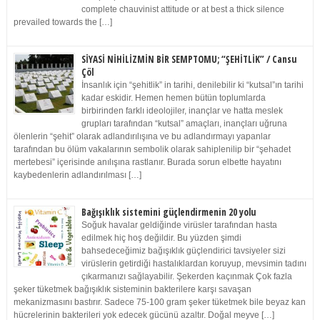
complete chauvinist attitude or at best a thick silence
prevailed towards the […]
SİYASİ NİHİLİZMİN BİR SEMPTOMU; “ŞEHİTLİK” / Cansu
Çöl
İnsanlık için “şehitlik” in tarihi, denilebilir ki “kutsal”ın tarihi
kadar eskidir. Hemen hemen bütün toplumlarda
birbirinden farklı ideolojiler, inançlar ve hatta meslek
grupları tarafından “kutsal” amaçları, inançları uğruna
ölenlerin “şehit” olarak adlandırılışına ve bu adlandırmayı yapanlar
tarafından bu ölüm vakalarının sembolik olarak sahiplenilip bir “şehadet
mertebesi” içerisinde anılışına rastlanır. Burada sorun elbette hayatını
kaybedenlerin adlandırılması […]
Bağışıklık sistemini güçlendirmenin 20 yolu
Soğuk havalar geldiğinde virüsler tarafından hasta
edilmek hiç hoş değildir. Bu yüzden şimdi
bahsedeceğimiz bağışıklık güçlendirici tavsiyeler sizi
virüslerin getirdiği hastalıklardan koruyup, mevsimin tadını
çıkarmanızı sağlayabilir. Şekerden kaçınmak Çok fazla
şeker tüketmek bağışıklık sisteminin bakterilere karşı savaşan
mekanizmasını bastırır. Sadece 75-100 gram şeker tüketmek bile beyaz kan
hücrelerinin bakterileri yok edecek gücünü azaltır. Doğal meyve […]