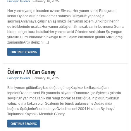
Güneyin Işıkları
|
February 16, 2025
Her yanım yangın İnceden uzanır Sivas’aHer yanım sanki Bir uçurum
kenarıÖylece durur Kımıldamaz sanırsın DünyaNe yapacağını
şaşırmışAnlamaya çalışır anlaşılmazı Her yanım özlem Birikir bir nehrin
getirdiklerinde usulcaHer yanım gülüşleri Sımsıcak sarılır boynuma Sonra
birden düşer kara bulutlarHer yanım sanki Öfkeden sırılsıklam Şu yorgun
yürekte Durdurulamaz bir kavga Kurtul elem ellerinden gülüm Artık uğraş
zamanıdırArtık denizin […]
CONTINUE READING
Özlem / M Can Guney
Güneyin Işıkları
|
February 16, 2025
Bilmiyorum gülümKaç kez doğdu güneşKaç kez kızıllaştı dağların
tepeleriÖzledim seni Bir yanımda okyanusDuramaz işte öylece kıyılarda
sevişirBir yanımdaYanık kül rengi toprak sessizliğiSalınıp dururSokulur
yalnızlığıma kokun olur Gözlerim bir buruk gülümsemeDudağımda
buğusu öpüşlerinGeceler boyuÖzledim seni 2004 Haziran Sydney /
Toplumsal Kaynak / Memduh Güney
CONTINUE READING