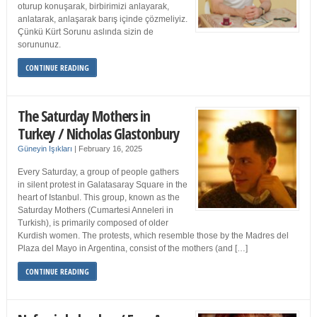
oturup konuşarak, birbirimizi anlayarak,
anlatarak, anlaşarak barış içinde çözmeliyiz.
Çünkü Kürt Sorunu aslında sizin de
sorununuz.
CONTINUE READING
The Saturday Mothers in
Turkey / Nicholas Glastonbury
Güneyin Işıkları
|
February 16, 2025
Every Saturday, a group of people gathers
in silent protest in Galatasaray Square in the
heart of Istanbul. This group, known as the
Saturday Mothers (Cumartesi Anneleri in
Turkish), is primarily composed of older
Kurdish women. The protests, which resemble those by the Madres del
Plaza del Mayo in Argentina, consist of the mothers (and […]
CONTINUE READING