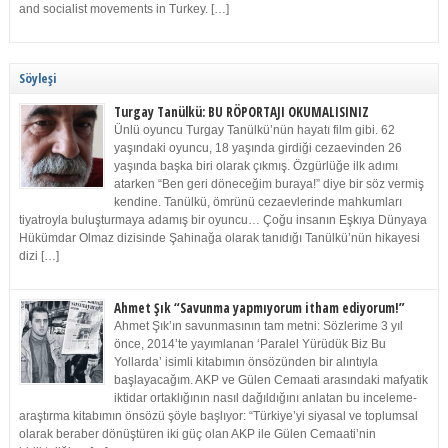
and socialist movements in Turkey. […]
Söyleşi
Turgay Tanülkü: BU RÖPORTAJI OKUMALISINIZ
Ünlü oyuncu Turgay Tanülkü’nün hayatı film gibi. 62
yaşındaki oyuncu, 18 yaşında girdiği cezaevinden 26
yaşında başka biri olarak çıkmış. Özgürlüğe ilk adımı
atarken “Ben geri döneceğim buraya!” diye bir söz vermiş
kendine. Tanülkü, ömrünü cezaevlerinde mahkumları
tiyatroyla buluşturmaya adamış bir oyuncu… Çoğu insanın Eşkıya Dünyaya
Hükümdar Olmaz dizisinde Şahinağa olarak tanıdığı Tanülkü’nün hikayesi
dizi […]
Ahmet Şık “Savunma yapmıyorum itham ediyorum!”
Ahmet Şık’ın savunmasının tam metni: Sözlerime 3 yıl
önce, 2014’te yayımlanan ‘Paralel Yürüdük Biz Bu
Yollarda’ isimli kitabımın önsözünden bir alıntıyla
başlayacağım. AKP ve Gülen Cemaati arasındaki mafyatik
iktidar ortaklığının nasıl dağıldığını anlatan bu inceleme-
araştırma kitabımın önsözü şöyle başlıyor: “Türkiye’yi siyasal ve toplumsal
olarak beraber dönüştüren iki güç olan AKP ile Gülen Cemaati’nin