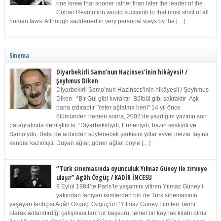
one knew that sooner rather than later the leader of the
Cuban Revolution would succumb to that most strict of all
human laws. Although saddened in very personal ways by the […]
Sinema
Diyarbekirli Samo’nun Hazinses’inin hikâyesi! /
Şeyhmus Diken
Diyarbekirli Samo’nun Hazinses’inin hikâyesi! / Şeyhmus
Diken “Bir Gül gibi kıvraktır Bülbül gibi şakraktır Aşk
bana ızdıraptır Yeter ağlatma beni” 14 yıl önce
ölümünden hemen sonra, 2002’de yazdığım yazının son
paragrafında demiştim ki: “Diyarbekirliydi, Ermeniydi, hazin sesliydi ve
Samo’ydu. Belki de ardından söylenecek şarkısını yıllar evvel mezar taşına
kendisi kazımıştı. Duyan ağlar, gören ağlar, böyle […]
“Türk sinemasında oyunculuk Yılmaz Güney ile zirveye
ulaşır” Agâh Özgüç / KADİR İNCESU
9 Eylül 1984’te Paris’te yaşamını yitiren Yılmaz Güney’i
yakından tanıyan isimlerden biri de Türk sinemasının
yaşayan tarihçisi Agâh Özgüç. Özgüç’ün “Yılmaz Güney Filmleri Tarihi”
olarak adlandırdığı çalışması tam bir başvuru, temel bir kaynak kitabı olma