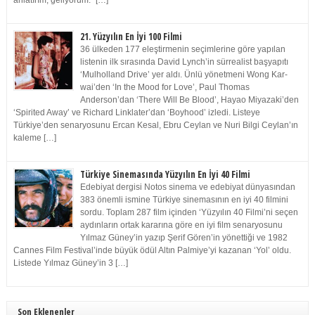
anlatırım, geliyorum.” […]
21. Yüzyılın En İyi 100 Filmi
36 ülkeden 177 eleştirmenin seçimlerine göre yapılan
listenin ilk sırasında David Lynch’in sürrealist başyapıtı
‘Mulholland Drive’ yer aldı. Ünlü yönetmeni Wong Kar-
wai’den ‘In the Mood for Love’, Paul Thomas
Anderson’dan ‘There Will Be Blood’, Hayao Miyazaki’den
‘Spirited Away’ ve Richard Linklater’dan ‘Boyhood’ izledi. Listeye
Türkiye’den senaryosunu Ercan Kesal, Ebru Ceylan ve Nuri Bilgi Ceylan’ın
kaleme […]
Türkiye Sinemasında Yüzyılın En İyi 40 Filmi
Edebiyat dergisi Notos sinema ve edebiyat dünyasından
383 önemli ismine Türkiye sinemasının en iyi 40 filmini
sordu. Toplam 287 film içinden ‘Yüzyılın 40 Filmi’ni seçen
aydınların ortak kararına göre en iyi film senaryosunu
Yılmaz Güney’in yazıp Şerif Gören’in yönettiği ve 1982
Cannes Film Festival’inde büyük ödül Altın Palmiye’yi kazanan ‘Yol’ oldu.
Listede Yılmaz Güney’in 3 […]
Son Eklenenler