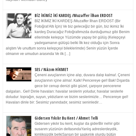
BİZ İKİMİZ İKİ KARDEŞ /Muzaffer İlhan ERDOST
BİZ İKİMİZ İKİ KARDEŞ /Muzaffer İlhan ERDOST (Bir
Fotoğraf Altı İçin) Ve biz geleceğiz bir gün, biz ikimiz İki
kardeş Duracağız Fotoğrafımızda durduğumuz gibi Benim
ellerimde kelepçe Yüzümde yapay bir gülüş (Kelepçeyi
yadırgamanın gülüşü belki İlk kez olduğu için Sonra
alıştım Ve unuttum sonra kelepçeyi bileklerimde) Senin yüzün İçerde
olmanın ve umudun arasında Ve ilk […]
SES / Nâzım HİKMET
Çeneni avuçlarının içine alıp, duvara dalıp kalma!. Çeneni
avuçlarının içine alma!. Kalk! Pencereye gel! Bak! Dışarda
gece bir cenup denizi gibi güzel, çarpıyor pencerene
dalgaları.. Gel! Dinle havaları: havalar seslerin yoludur, havalar seslerle
doludur: toprağın, suyun, yıldızların ve bizim seslerimizle… Pencereye gel!
Havaları dinle bir: Sesimiz yanındadır, sesimiz seninledir…
Gidersen Yıkılır Bu Kent / Ahmet Telli
Gidersen yıkılır bu kent, kuşlar da giderBir nehir gibi
susarım yüzünün deltasındaYanlış adreslerdeydik,
kimliksizdik belkiSarışın bir şaşkınlık olurdu bütün