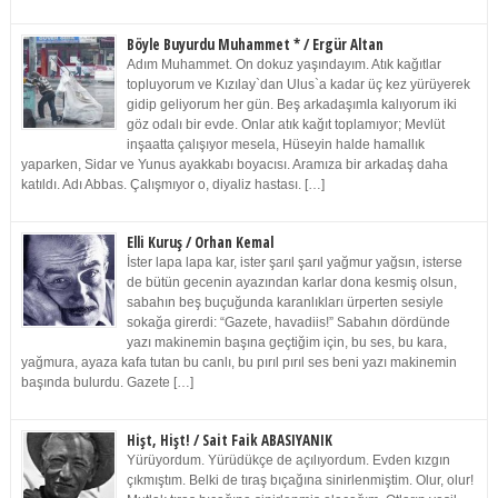
Böyle Buyurdu Muhammet * / Ergür Altan
Adım Muhammet. On dokuz yaşındayım. Atık kağıtlar
topluyorum ve Kızılay`dan Ulus`a kadar üç kez yürüyerek
gidip geliyorum her gün. Beş arkadaşımla kalıyorum iki
göz odalı bir evde. Onlar atık kağıt toplamıyor; Mevlüt
inşaatta çalışıyor mesela, Hüseyin halde hamallık
yaparken, Sidar ve Yunus ayakkabı boyacısı. Aramıza bir arkadaş daha
katıldı. Adı Abbas. Çalışmıyor o, diyaliz hastası. […]
Elli Kuruş / Orhan Kemal
İster lapa lapa kar, ister şarıl şarıl yağmur yağsın, isterse
de bütün gecenin ayazından karlar dona kesmiş olsun,
sabahın beş buçuğunda karanlıkları ürperten sesiyle
sokağa girerdi: “Gazete, havadiis!” Sabahın dördünde
yazı makinemin başına geçtiğim için, bu ses, bu kara,
yağmura, ayaza kafa tutan bu canlı, bu pırıl pırıl ses beni yazı makinemin
başında bulurdu. Gazete […]
Hişt, Hişt! / Sait Faik ABASIYANIK
Yürüyordum. Yürüdükçe de açılıyordum. Evden kızgın
çıkmıştım. Belki de tıraş bıçağına sinirlenmiştim. Olur, olur!