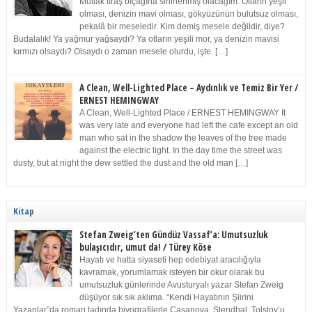
Mutlak tıraş bıçağına sinirlenmiş olacağım. Otların yeşil
olması, denizin mavi olması, gökyüzünün bulutsuz olması,
pekalâ bir meseledir. Kim demiş mesele değildir, diye?
Budalalık! Ya yağmur yağsaydı? Ya otların yeşili mor, ya denizin mavisi
kırmızı olsaydı? Olsaydı o zaman mesele olurdu, işte. […]
A Clean, Well-Lighted Place – Aydınlık ve Temiz Bir Yer /
ERNEST HEMINGWAY
A Clean, Well-Lighted Place / ERNEST HEMINGWAY It
was very late and everyone had left the cafe except an old
man who sat in the shadow the leaves of the tree made
against the electric light. In the day time the street was
dusty, but at night the dew settled the dust and the old man […]
Kitap
Stefan Zweig’ten Gündüz Vassaf’a: Umutsuzluk
bulaşıcıdır, umut da! / Türey Köse
Hayatı ve hatta siyaseti hep edebiyat aracılığıyla
kavramak, yorumlamak isteyen bir okur olarak bu
umutsuzluk günlerinde Avusturyalı yazar Stefan Zweig
düşüyor sık sık aklıma. “Kendi Hayatının Şiirini
Yazanlar”da roman tadında biyografilerle Casanova, Stendhal, Tolstoy’u