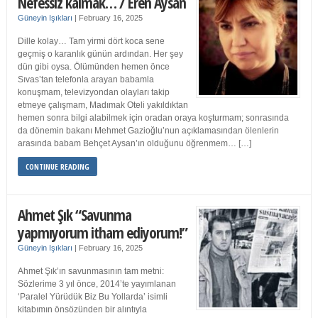
Nefessiz kalmak… / Eren Aysan
Güneyin Işıkları
|
February 16, 2025
Dille kolay… Tam yirmi dört koca sene
geçmiş o karanlık günün ardından. Her şey
dün gibi oysa. Ölümünden hemen önce
Sıvas’tan telefonla arayan babamla
konuşmam, televizyondan olayları takip
etmeye çalışmam, Madımak Oteli yakıldıktan
hemen sonra bilgi alabilmek için oradan oraya koşturmam; sonrasında
da dönemin bakanı Mehmet Gazioğlu’nun açıklamasından ölenlerin
arasında babam Behçet Aysan’ın olduğunu öğrenmem… […]
CONTINUE READING
Ahmet Şık “Savunma
yapmıyorum itham ediyorum!”
Güneyin Işıkları
|
February 16, 2025
Ahmet Şık’ın savunmasının tam metni:
Sözlerime 3 yıl önce, 2014’te yayımlanan
‘Paralel Yürüdük Biz Bu Yollarda’ isimli
kitabımın önsözünden bir alıntıyla