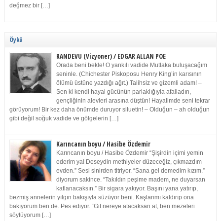
değmez bir […]
Öykü
RANDEVU (Vizyoner) / EDGAR ALLAN POE
Orada beni bekle! O yankılı vadide Mutlaka buluşacağım
seninle. (Chichester Piskoposu Henry King’in karısının
ölümü üstüne yazdığı ağıt.) Talihsiz ve gizemli adam! –
Sen ki kendi hayal gücünün parlaklığıyla afalladın,
gençliğinin alevleri arasına düştün! Hayalimde seni tekrar
görüyorum! Bir kez daha önümde duruyor siluetin! – Olduğun – ah olduğun
gibi değil soğuk vadide ve gölgelerin […]
Karıncanın boyu / Hasibe Özdemir
Karıncanın boyu / Hasibe Özdemir “Şişirdin içimi yemin
ederim ya! Deseydin methiyeler düzeceğiz, çıkmazdım
evden.” Sesi sinirden titriyor. “Sana gel demedim kızım.”
diyorum sakince. “Takıldın peşime madem, ne duyarsan
katlanacaksın.” Bir sigara yakıyor. Başını yana yatırıp,
bezmiş annelerin yılgın bakışıyla süzüyor beni. Kaşlarımı kaldırıp ona
bakıyorum ben de. Pes ediyor. “Git nereye atacaksan at, ben mezeleri
söylüyorum […]