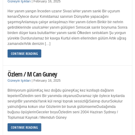
Güneyin Işıkları
|
February 16, 2025
Her yanım yangın İnceden uzanır Sivas’aHer yanım sanki Bir uçurum
kenarıÖylece durur Kımıldamaz sanırsın DünyaNe yapacağını
şaşırmışAnlamaya çalışır anlaşılmazı Her yanım özlem Birikir bir nehrin
getirdiklerinde usulcaHer yanım gülüşleri Sımsıcak sarılır boynuma Sonra
birden düşer kara bulutlarHer yanım sanki Öfkeden sırılsıklam Şu yorgun
yürekte Durdurulamaz bir kavga Kurtul elem ellerinden gülüm Artık uğraş
zamanıdırArtık denizin […]
CONTINUE READING
Özlem / M Can Guney
Güneyin Işıkları
|
February 16, 2025
Bilmiyorum gülümKaç kez doğdu güneşKaç kez kızıllaştı dağların
tepeleriÖzledim seni Bir yanımda okyanusDuramaz işte öylece kıyılarda
sevişirBir yanımdaYanık kül rengi toprak sessizliğiSalınıp dururSokulur
yalnızlığıma kokun olur Gözlerim bir buruk gülümsemeDudağımda
buğusu öpüşlerinGeceler boyuÖzledim seni 2004 Haziran Sydney /
Toplumsal Kaynak / Memduh Güney
CONTINUE READING