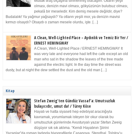
Mutlak tıraş bıçağına sinirlenmiş olacağım. Otların yeşil
olması, denizin mavi olması, gökyüzünün bulutsuz olması,
pekalâ bir meseledir. Kim demiş mesele değildir, diye?
Budalalık! Ya yağmur yağsaydı? Ya otların yeşili mor, ya denizin mavisi
kırmızı olsaydı? Olsaydı o zaman mesele olurdu, işte. […]
A Clean, Well-Lighted Place – Aydınlık ve Temiz Bir Yer /
ERNEST HEMINGWAY
A Clean, Well-Lighted Place / ERNEST HEMINGWAY It
was very late and everyone had left the cafe except an old
man who sat in the shadow the leaves of the tree made
against the electric light. In the day time the street was
dusty, but at night the dew settled the dust and the old man […]
Kitap
Stefan Zweig’ten Gündüz Vassaf’a: Umutsuzluk
bulaşıcıdır, umut da! / Türey Köse
Hayatı ve hatta siyaseti hep edebiyat aracılığıyla
kavramak, yorumlamak isteyen bir okur olarak bu
umutsuzluk günlerinde Avusturyalı yazar Stefan Zweig
düşüyor sık sık aklıma. “Kendi Hayatının Şiirini
Yazanlar”da roman tadında biyografilerle Casanova, Stendhal, Tolstoy’u