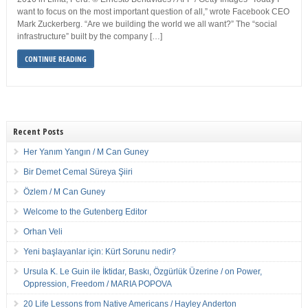
want to focus on the most important question of all,” wrote Facebook CEO
Mark Zuckerberg. “Are we building the world we all want?” The “social
infrastructure” built by the company […]
CONTINUE READING
Recent Posts
Her Yanım Yangın / M Can Guney
Bir Demet Cemal Süreya Şiiri
Özlem / M Can Guney
Welcome to the Gutenberg Editor
Orhan Veli
Yeni başlayanlar için: Kürt Sorunu nedir?
Ursula K. Le Guin ile İktidar, Baskı, Özgürlük Üzerine / on Power,
Oppression, Freedom / MARIA POPOVA
20 Life Lessons from Native Americans / Hayley Anderton