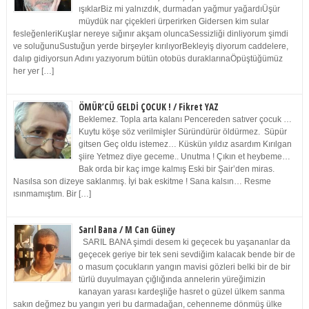
ışıklarBiz mi yalnızdık, durmadan yağmur yağardıÜşür
müydük nar çiçekleri ürperirken Gidersen kim sular
fesleğenleriKuşlar nereye sığınır akşam oluncaSessizliği dinliyorum şimdi
ve soluğunuSustuğun yerde birşeyler kırılıyorBekleyiş diyorum caddelere,
dalıp gidiyorsun Adını yazıyorum bütün otobüs duraklarınaÖpüştüğümüz
her yer […]
ÖMÜR’CÜ GELDİ ÇOCUK ! / Fikret YAZ
Beklemez. Topla arta kalanı Pencereden satıver çocuk …
Kuytu köşe söz verilmişler Süründürür öldürmez. Süpür
gitsen Geç oldu istemez… Küskün yıldız asardım Kırılgan
şiire Yetmez diye geceme.. Unutma ! Çıkın et heybeme…
Bak orda bir kaç imge kalmış Eski bir Şair’den miras.
Nasılsa son dizeye saklanmış. İyi bak eskitme ! Sana kalsın… Resme
ısınmamıştım. Bir […]
Sarıl Bana / M Can Güney
SARIL BANA şimdi desem ki geçecek bu yaşananlar da
geçecek geriye bir tek seni sevdiğim kalacak bende bir de
o masum çocukların yangın mavisi gözleri belki bir de bir
türlü duyulmayan çığlığında annelerin yüreğimizin
kanayan yarası kardeşliğe hasret o güzel ülkem sanma
sakın değmez bu yangın yeri bu darmadağan, cehenneme dönmüş ülke