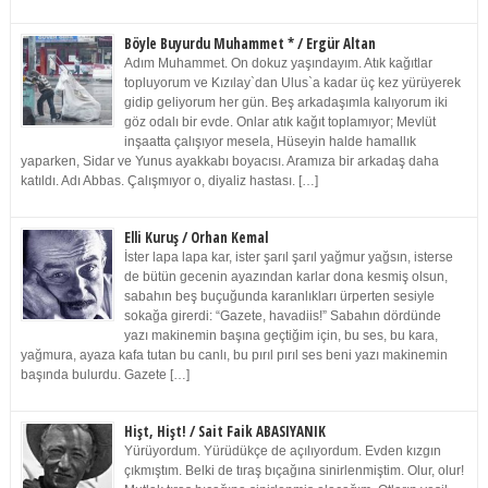
Böyle Buyurdu Muhammet * / Ergür Altan
Adım Muhammet. On dokuz yaşındayım. Atık kağıtlar
topluyorum ve Kızılay`dan Ulus`a kadar üç kez yürüyerek
gidip geliyorum her gün. Beş arkadaşımla kalıyorum iki
göz odalı bir evde. Onlar atık kağıt toplamıyor; Mevlüt
inşaatta çalışıyor mesela, Hüseyin halde hamallık
yaparken, Sidar ve Yunus ayakkabı boyacısı. Aramıza bir arkadaş daha
katıldı. Adı Abbas. Çalışmıyor o, diyaliz hastası. […]
Elli Kuruş / Orhan Kemal
İster lapa lapa kar, ister şarıl şarıl yağmur yağsın, isterse
de bütün gecenin ayazından karlar dona kesmiş olsun,
sabahın beş buçuğunda karanlıkları ürperten sesiyle
sokağa girerdi: “Gazete, havadiis!” Sabahın dördünde
yazı makinemin başına geçtiğim için, bu ses, bu kara,
yağmura, ayaza kafa tutan bu canlı, bu pırıl pırıl ses beni yazı makinemin
başında bulurdu. Gazete […]
Hişt, Hişt! / Sait Faik ABASIYANIK
Yürüyordum. Yürüdükçe de açılıyordum. Evden kızgın
çıkmıştım. Belki de tıraş bıçağına sinirlenmiştim. Olur, olur!