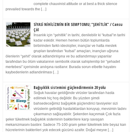
complete chauvinist attitude or at best a thick silence
prevailed towards the […]
SİYASİ NİHİLİZMİN BİR SEMPTOMU; “ŞEHİTLİK” / Cansu
Çöl
İnsanlık için “şehitlik” in tarihi, denilebilir ki “kutsal”ın tarihi
kadar eskidir. Hemen hemen bütün toplumlarda
birbirinden farklı ideolojiler, inançlar ve hatta meslek
grupları tarafından “kutsal” amaçları, inançları uğruna
ölenlerin “şehit” olarak adlandırılışına ve bu adlandırmayı yapanlar
tarafından bu ölüm vakalarının sembolik olarak sahiplenilip bir “şehadet
mertebesi” içerisinde anılışına rastlanır. Burada sorun elbette hayatını
kaybedenlerin adlandırılması […]
Bağışıklık sistemini güçlendirmenin 20 yolu
Soğuk havalar geldiğinde virüsler tarafından hasta
edilmek hiç hoş değildir. Bu yüzden şimdi
bahsedeceğimiz bağışıklık güçlendirici tavsiyeler sizi
virüslerin getirdiği hastalıklardan koruyup, mevsimin tadını
çıkarmanızı sağlayabilir. Şekerden kaçınmak Çok fazla
şeker tüketmek bağışıklık sisteminin bakterilere karşı savaşan
mekanizmasını bastırır. Sadece 75-100 gram şeker tüketmek bile beyaz kan
hücrelerinin bakterileri yok edecek gücünü azaltır. Doğal meyve […]