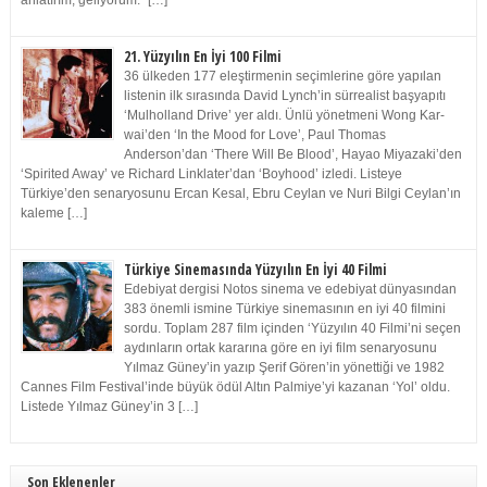
anlatırım, geliyorum.” […]
21. Yüzyılın En İyi 100 Filmi
36 ülkeden 177 eleştirmenin seçimlerine göre yapılan
listenin ilk sırasında David Lynch’in sürrealist başyapıtı
‘Mulholland Drive’ yer aldı. Ünlü yönetmeni Wong Kar-
wai’den ‘In the Mood for Love’, Paul Thomas
Anderson’dan ‘There Will Be Blood’, Hayao Miyazaki’den
‘Spirited Away’ ve Richard Linklater’dan ‘Boyhood’ izledi. Listeye
Türkiye’den senaryosunu Ercan Kesal, Ebru Ceylan ve Nuri Bilgi Ceylan’ın
kaleme […]
Türkiye Sinemasında Yüzyılın En İyi 40 Filmi
Edebiyat dergisi Notos sinema ve edebiyat dünyasından
383 önemli ismine Türkiye sinemasının en iyi 40 filmini
sordu. Toplam 287 film içinden ‘Yüzyılın 40 Filmi’ni seçen
aydınların ortak kararına göre en iyi film senaryosunu
Yılmaz Güney’in yazıp Şerif Gören’in yönettiği ve 1982
Cannes Film Festival’inde büyük ödül Altın Palmiye’yi kazanan ‘Yol’ oldu.
Listede Yılmaz Güney’in 3 […]
Son Eklenenler