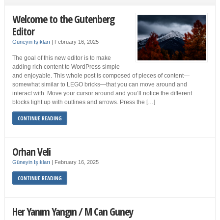
Welcome to the Gutenberg
Editor
Güneyin Işıkları
|
February 16, 2025
The goal of this new editor is to make
adding rich content to WordPress simple
and enjoyable. This whole post is composed of pieces of content—
somewhat similar to LEGO bricks—that you can move around and
interact with. Move your cursor around and you’ll notice the different
blocks light up with outlines and arrows. Press the […]
CONTINUE READING
Orhan Veli
Güneyin Işıkları
|
February 16, 2025
CONTINUE READING
Her Yanım Yangın / M Can Guney