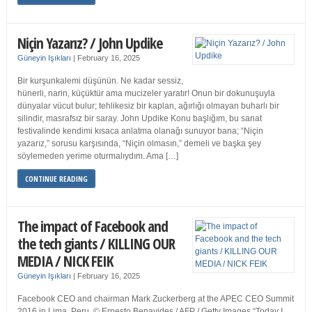
Niçin Yazarız? / John Updike
Güneyin Işıkları
|
February 16, 2025
Bir kurşunkalemi düşünün. Ne kadar sessiz,
hünerli, narin, küçüktür ama mucizeler yaratır! Onun bir dokunuşuyla
dünyalar vücut bulur; tehlikesiz bir kaplan, ağırlığı olmayan buharlı bir
silindir, masrafsız bir saray. John Updike Konu başlığım, bu sanat
festivalinde kendimi kısaca anlatma olanağı sunuyor bana; “Niçin
yazarız,” sorusu karşısında, “Niçin olmasın,” demeli ve başka şey
söylemeden yerime oturmalıydım. Ama […]
CONTINUE READING
The impact of Facebook and
the tech giants / KILLING OUR
MEDIA / NICK FEIK
Güneyin Işıkları
|
February 16, 2025
Facebook CEO and chairman Mark Zuckerberg at the APEC CEO Summit
2016 in Lima, Peru. © Ernesto Benavides / AFP / Getty Images “Today I