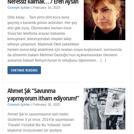
Nefessiz kalmak… / Eren Aysan
Güneyin Işıkları
|
February 16, 2025
Dille kolay… Tam yirmi dört koca sene
geçmiş o karanlık günün ardından. Her şey
dün gibi oysa. Ölümünden hemen önce
Sıvas’tan telefonla arayan babamla
konuşmam, televizyondan olayları takip
etmeye çalışmam, Madımak Oteli yakıldıktan
hemen sonra bilgi alabilmek için oradan oraya koşturmam; sonrasında
da dönemin bakanı Mehmet Gazioğlu’nun açıklamasından ölenlerin
arasında babam Behçet Aysan’ın olduğunu öğrenmem… […]
CONTINUE READING
Ahmet Şık “Savunma
yapmıyorum itham ediyorum!”
Güneyin Işıkları
|
February 16, 2025
Ahmet Şık’ın savunmasının tam metni:
Sözlerime 3 yıl önce, 2014’te yayımlanan
‘Paralel Yürüdük Biz Bu Yollarda’ isimli
kitabımın önsözünden bir alıntıyla