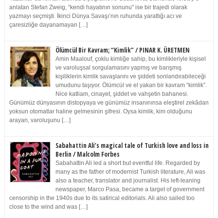
anlatan Stefan Zweig, “kendi hayatının sonunu” ise bir trajedi olarak
yazmayı seçmişti. İkinci Dünya Savaşı’nın ruhunda yarattığı acı ve
çaresizliğe dayanamayan […]
Ölümcül Bir Kavram; “Kimlik” / PINAR K. ÜRETMEN
Amin Maalouf, çoklu kimliğe sahip, bu kimlikleriyle kişisel
ve varoluşsal sorgulamasını yapmış ve barışmış
kişiliklerin kimlik savaşlarını ve şiddeti sonlandırabileceği
umudunu taşıyor. Ölümcül ve el yakan bir kavram “kimlik”.
Nice katliam, cinayet, şiddet ve vahşetin bahanesi.
Günümüz dünyasının distopyaya ve günümüz insanınınsa eleştirel zekâdan
yoksun otomatlar haline gelmesinin şifresi. Oysa kimlik, kim olduğunu
arayan, varoluşunu […]
Sabahattin Ali’s magical tale of Turkish love and loss in
Berlin / Malcolm Forbes
Sabahattin Ali led a short but eventful life. Regarded by
many as the father of modernist Turkish literature, Ali was
also a teacher, translator and journalist. His left-leaning
newspaper, Marco Pasa, became a target of government
censorship in the 1940s due to its satirical editorials. Ali also sailed too
close to the wind and was […]