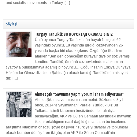
and socialist movements in Turkey. […]
Söyleşi
Turgay Tanülkü: BU RÖPORTAJI OKUMALISINIZ
Ünlü oyuncu Turgay Tanülkü’nün hayatı film gibi. 62
yaşındaki oyuncu, 18 yaşında girdiği cezaevinden 26
yaşında başka biri olarak çıkmış. Özgürlüğe ilk adımı
atarken “Ben geri döneceğim buraya!” diye bir söz vermiş
kendine. Tanülkü, ömrünü cezaevlerinde mahkumları
tiyatroyla buluşturmaya adamış bir oyuncu… Çoğu insanın Eşkıya Dünyaya
Hükümdar Olmaz dizisinde Şahinağa olarak tanıdığı Tanülkü’nün hikayesi
dizi […]
Ahmet Şık “Savunma yapmıyorum itham ediyorum!”
Ahmet Şık’ın savunmasının tam metni: Sözlerime 3 yıl
önce, 2014’te yayımlanan ‘Paralel Yürüdük Biz Bu
Yollarda’ isimli kitabımın önsözünden bir alıntıyla
başlayacağım. AKP ve Gülen Cemaati arasındaki mafyatik
iktidar ortaklığının nasıl dağıldığını anlatan bu inceleme-
araştırma kitabımın önsözü şöyle başlıyor: “Türkiye’yi siyasal ve toplumsal
olarak beraber dönüştüren iki güç olan AKP ile Gülen Cemaati’nin