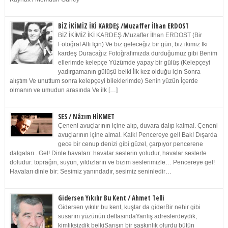
BİZ İKİMİZ İKİ KARDEŞ /Muzaffer İlhan ERDOST
BİZ İKİMİZ İKİ KARDEŞ /Muzaffer İlhan ERDOST (Bir
Fotoğraf Altı İçin) Ve biz geleceğiz bir gün, biz ikimiz İki
kardeş Duracağız Fotoğrafımızda durduğumuz gibi Benim
ellerimde kelepçe Yüzümde yapay bir gülüş (Kelepçeyi
yadırgamanın gülüşü belki İlk kez olduğu için Sonra
alıştım Ve unuttum sonra kelepçeyi bileklerimde) Senin yüzün İçerde
olmanın ve umudun arasında Ve ilk […]
SES / Nâzım HİKMET
Çeneni avuçlarının içine alıp, duvara dalıp kalma!. Çeneni
avuçlarının içine alma!. Kalk! Pencereye gel! Bak! Dışarda
gece bir cenup denizi gibi güzel, çarpıyor pencerene
dalgaları.. Gel! Dinle havaları: havalar seslerin yoludur, havalar seslerle
doludur: toprağın, suyun, yıldızların ve bizim seslerimizle… Pencereye gel!
Havaları dinle bir: Sesimiz yanındadır, sesimiz seninledir…
Gidersen Yıkılır Bu Kent / Ahmet Telli
Gidersen yıkılır bu kent, kuşlar da giderBir nehir gibi
susarım yüzünün deltasındaYanlış adreslerdeydik,
kimliksizdik belkiSarışın bir şaşkınlık olurdu bütün