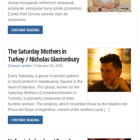
oturup konuşarak, birbirimizi anlayarak,
anlatarak, anlaşarak barış içinde çözmeliyiz.
Çünkü Kürt Sorunu aslında sizin de
sorununuz.
CONTINUE READING
The Saturday Mothers in
Turkey / Nicholas Glastonbury
Güneyin Işıkları
|
February 16, 2025
Every Saturday, a group of people gathers
in silent protest in Galatasaray Square in the
heart of Istanbul. This group, known as the
Saturday Mothers (Cumartesi Anneleri in
Turkish), is primarily composed of older
Kurdish women. The protests, which resemble those by the Madres del
Plaza del Mayo in Argentina, consist of the mothers (and […]
CONTINUE READING