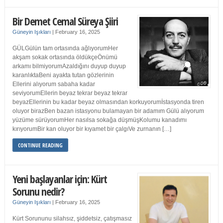
Bir Demet Cemal Süreya Şiiri
Güneyin Işıkları
|
February 16, 2025
GÜLGülün tam ortasında ağlıyorumHer
akşam sokak ortasında öldükçeÖnümü
arkamı bilmiyorumAzaldığını duyup duyup
karanlıktaBeni ayakta tutan gözlerinin
Ellerini alıyorum sabaha kadar
seviyorumEllerin beyaz tekrar beyaz tekrar
beyazEllerinin bu kadar beyaz olmasından korkuyorumİstasyonda tiren
oluyor birazBen bazan istasyonu bulamayan bir adamım Gülü alıyorum
yüzüme sürüyorumHer nasılsa sokağa düşmüşKolumu kanadımı
kırıyorumBir kan oluyor bir kıyamet bir çalgıVe zurnanın […]
CONTINUE READING
Yeni başlayanlar için: Kürt
Sorunu nedir?
Güneyin Işıkları
|
February 16, 2025
Kürt Sorununu silahsız, şiddetsiz, çatışmasız