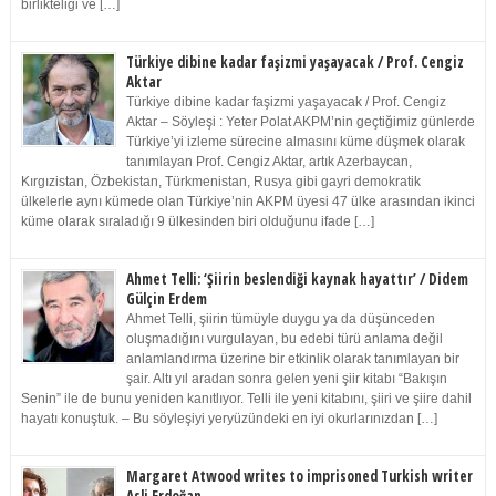
birlikteliği ve […]
Türkiye dibine kadar faşizmi yaşayacak / Prof. Cengiz
Aktar
Türkiye dibine kadar faşizmi yaşayacak / Prof. Cengiz
Aktar – Söyleşi : Yeter Polat AKPM’nin geçtiğimiz günlerde
Türkiye’yi izleme sürecine almasını küme düşmek olarak
tanımlayan Prof. Cengiz Aktar, artık Azerbaycan,
Kırgızistan, Özbekistan, Türkmenistan, Rusya gibi gayri demokratik
ülkelerle aynı kümede olan Türkiye’nin AKPM üyesi 47 ülke arasından ikinci
küme olarak sıraladığı 9 ülkesinden biri olduğunu ifade […]
Ahmet Telli: ‘Şiirin beslendiği kaynak hayattır’ / Didem
Gülçin Erdem
Ahmet Telli, şiirin tümüyle duygu ya da düşünceden
oluşmadığını vurgulayan, bu edebi türü anlama değil
anlamlandırma üzerine bir etkinlik olarak tanımlayan bir
şair. Altı yıl aradan sonra gelen yeni şiir kitabı “Bakışın
Senin” ile de bunu yeniden kanıtlıyor. Telli ile yeni kitabını, şiiri ve şiire dahil
hayatı konuştuk. – Bu söyleşiyi yeryüzündeki en iyi okurlarınızdan […]
Margaret Atwood writes to imprisoned Turkish writer