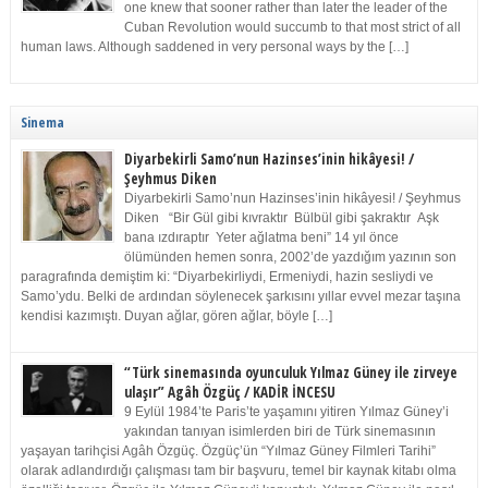
one knew that sooner rather than later the leader of the
Cuban Revolution would succumb to that most strict of all
human laws. Although saddened in very personal ways by the […]
Sinema
Diyarbekirli Samo’nun Hazinses’inin hikâyesi! /
Şeyhmus Diken
Diyarbekirli Samo’nun Hazinses’inin hikâyesi! / Şeyhmus
Diken “Bir Gül gibi kıvraktır Bülbül gibi şakraktır Aşk
bana ızdıraptır Yeter ağlatma beni” 14 yıl önce
ölümünden hemen sonra, 2002’de yazdığım yazının son
paragrafında demiştim ki: “Diyarbekirliydi, Ermeniydi, hazin sesliydi ve
Samo’ydu. Belki de ardından söylenecek şarkısını yıllar evvel mezar taşına
kendisi kazımıştı. Duyan ağlar, gören ağlar, böyle […]
“Türk sinemasında oyunculuk Yılmaz Güney ile zirveye
ulaşır” Agâh Özgüç / KADİR İNCESU
9 Eylül 1984’te Paris’te yaşamını yitiren Yılmaz Güney’i
yakından tanıyan isimlerden biri de Türk sinemasının
yaşayan tarihçisi Agâh Özgüç. Özgüç’ün “Yılmaz Güney Filmleri Tarihi”
olarak adlandırdığı çalışması tam bir başvuru, temel bir kaynak kitabı olma