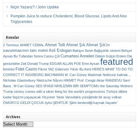
Niçin Yazarız? / John Updike
Pumpkin Juice to reduce Cholesterol, Blood Glucose, Lipids And Also
Triglycerides
Konular
Ahmet Telli
Ahmet Şık
Ahmet Şık'ın
2 Temmuz
AHMET CEMAL
savunmasının tam metni
Asli Erdogan
Bakişın Senin
Bağışıklık sistemi
Behçet
Cumartesi Anneleri
Aysan
Bu Tufandan Sonra
Cansu Çöl
Didem Gülçin Erdem
Die
featured
gestundete Zeit
Donald Trump
EDGAR ALLAN POE
Eren Aysan
Fidel Castro
feminist
Fikret YAZ
Gidersen Yıkılır Bu Kent
HERE’S WHAT TO DO TO
CORRECT IT
INGEBORG BACHMANN
M. Can Güney
Madımak
Nefessiz kalmak…
Nicholas Glastonbury
Nietzsche
Nâzım HİKMET
Prof. Cengiz Aktar
RANDEVU
Sarıl
Bana . M Can Güney
SES
SİYASİ NİHİLİZMİN BİR SEMPTOMU
the Saturday Mothers
Trump victory comes with a silver lining for the world’s progressives
Türkiye dibine
kadar faşizmi yaşayacak
Vizyoner
Yanis Varoufakis
yüreğimde bir avuç volkan
ÖMÜR'CÜ GELDİ ÇOCUK
öykü
ŞEHİTLİK
‘Şiirin beslendiği kaynak hayattır’
Archives
Archives