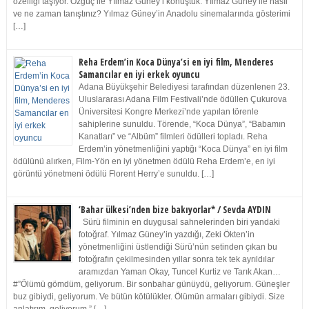
özelliği taşıyor. Özgüç ile Yılmaz Güney’i konuştuk. Yılmaz Güney ile nasıl
ve ne zaman tanıştınız? Yılmaz Güney’in Anadolu sinemalarında gösterimi
[…]
Reha Erdem’in Koca Dünya’si en iyi film, Menderes
Samancılar en iyi erkek oyuncu
Adana Büyükşehir Belediyesi tarafından düzenlenen 23.
Uluslararası Adana Film Festivali’nde ödüllen Çukurova
Üniversitesi Kongre Merkezi’nde yapılan törenle
sahiplerine sunuldu. Törende, “Koca Dünya”, “Babamın
Kanatları” ve “Albüm” filmleri ödülleri topladı. Reha
Erdem’in yönetmenliğini yaptığı “Koca Dünya” en iyi film
ödülünü alırken, Film-Yön en iyi yönetmen ödülü Reha Erdem’e, en iyi
görüntü yönetmeni ödülü Florent Herry’e sunuldu. […]
‘Bahar ülkesi’nden bize bakıyorlar* / Sevda AYDIN
Sürü filminin en duygusal sahnelerinden biri yandaki
fotoğraf. Yılmaz Güney’in yazdığı, Zeki Ökten’in
yönetmenliğini üstlendiği Sürü’nün setinden çıkan bu
fotoğrafın çekilmesinden yıllar sonra tek tek ayrıldılar
aramızdan Yaman Okay, Tuncel Kurtiz ve Tarık Akan…
#”Ölümü gömdüm, geliyorum. Bir sonbahar günüydü, geliyorum. Güneşler
buz gibiydi, geliyorum. Ve bütün kötülükler. Ölümün armaları gibiydi. Size