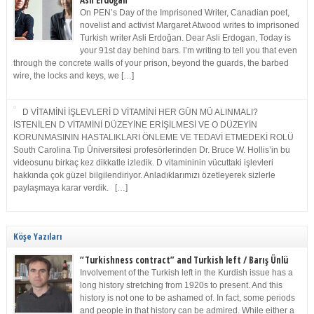
Asli Erdoğan
On PEN’s Day of the Imprisoned Writer, Canadian poet,
novelist and activist Margaret Atwood writes to imprisoned
Turkish writer Asli Erdoğan. Dear Asli Erdogan, Today is
your 91st day behind bars. I’m writing to tell you that even
through the concrete walls of your prison, beyond the guards, the barbed
wire, the locks and keys, we […]
D VİTAMİNİ İŞLEVLERİ D VİTAMİNİ HER GÜN MÜ ALINMALI?
İSTENİLEN D VİTAMİNİ DÜZEYİNE ERİŞİLMESİ VE O DÜZEYİN
KORUNMASININ HASTALIKLARI ÖNLEME VE TEDAVİ ETMEDEKİ ROLÜ
South Carolina Tıp Üniversitesi profesörlerinden Dr. Bruce W. Hollis’in bu
videosunu birkaç kez dikkatle izledik. D vitamininin vücuttaki işlevleri
hakkında çok güzel bilgilendiriyor. Anladıklarımızı özetleyerek sizlerle
paylaşmaya karar verdik. […]
Köşe Yazıları
“Turkishness contract” and Turkish left / Barış Ünlü
Involvement of the Turkish left in the Kurdish issue has a
long history stretching from 1920s to present. And this
history is not one to be ashamed of. In fact, some periods
and people in that history can be admired. While either a