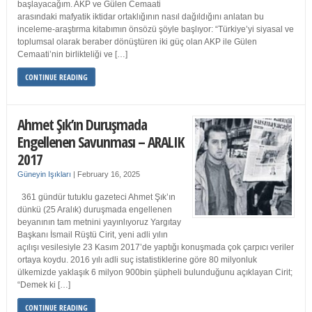
başlayacağım. AKP ve Gülen Cemaati
arasındaki mafyatik iktidar ortaklığının nasıl dağıldığını anlatan bu
inceleme-araştırma kitabımın önsözü şöyle başlıyor: “Türkiye’yi siyasal ve
toplumsal olarak beraber dönüştüren iki güç olan AKP ile Gülen
Cemaati’nin birlikteliği ve […]
CONTINUE READING
Ahmet Şık’ın Duruşmada
Engellenen Savunması – ARALIK
2017
Güneyin Işıkları
|
February 16, 2025
361 gündür tutuklu gazeteci Ahmet Şık’ın
dünkü (25 Aralık) duruşmada engellenen
beyanının tam metnini yayınlıyoruz Yargıtay
Başkanı İsmail Rüştü Cirit, yeni adli yılın
açılışı vesilesiyle 23 Kasım 2017’de yaptığı konuşmada çok çarpıcı veriler
ortaya koydu. 2016 yılı adli suç istatistiklerine göre 80 milyonluk
ülkemizde yaklaşık 6 milyon 900bin şüpheli bulunduğunu açıklayan Cirit;
“Demek ki […]
CONTINUE READING