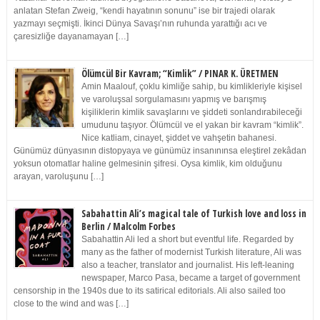
anlatan Stefan Zweig, “kendi hayatının sonunu” ise bir trajedi olarak
yazmayı seçmişti. İkinci Dünya Savaşı’nın ruhunda yarattığı acı ve
çaresizliğe dayanamayan […]
Ölümcül Bir Kavram; “Kimlik” / PINAR K. ÜRETMEN
Amin Maalouf, çoklu kimliğe sahip, bu kimlikleriyle kişisel
ve varoluşsal sorgulamasını yapmış ve barışmış
kişiliklerin kimlik savaşlarını ve şiddeti sonlandırabileceği
umudunu taşıyor. Ölümcül ve el yakan bir kavram “kimlik”.
Nice katliam, cinayet, şiddet ve vahşetin bahanesi.
Günümüz dünyasının distopyaya ve günümüz insanınınsa eleştirel zekâdan
yoksun otomatlar haline gelmesinin şifresi. Oysa kimlik, kim olduğunu
arayan, varoluşunu […]
Sabahattin Ali’s magical tale of Turkish love and loss in
Berlin / Malcolm Forbes
Sabahattin Ali led a short but eventful life. Regarded by
many as the father of modernist Turkish literature, Ali was
also a teacher, translator and journalist. His left-leaning
newspaper, Marco Pasa, became a target of government
censorship in the 1940s due to its satirical editorials. Ali also sailed too
close to the wind and was […]