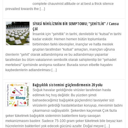
complete chauvinist attitude or at best a thick silence
prevailed towards the […]
SİYASİ NİHİLİZMİN BİR SEMPTOMU; “ŞEHİTLİK” / Cansu
Çöl
İnsanlık için “şehitlik” in tarihi, denilebilir ki “kutsal”ın tarihi
kadar eskidir. Hemen hemen bütün toplumlarda
birbirinden farklı ideolojiler, inançlar ve hatta meslek
grupları tarafından “kutsal” amaçları, inançları uğruna
ölenlerin “şehit” olarak adlandırılışına ve bu adlandırmayı yapanlar
tarafından bu ölüm vakalarının sembolik olarak sahiplenilip bir “şehadet
mertebesi” içerisinde anılışına rastlanır. Burada sorun elbette hayatını
kaybedenlerin adlandırılması […]
Bağışıklık sistemini güçlendirmenin 20 yolu
Soğuk havalar geldiğinde virüsler tarafından hasta
edilmek hiç hoş değildir. Bu yüzden şimdi
bahsedeceğimiz bağışıklık güçlendirici tavsiyeler sizi
virüslerin getirdiği hastalıklardan koruyup, mevsimin tadını
çıkarmanızı sağlayabilir. Şekerden kaçınmak Çok fazla
şeker tüketmek bağışıklık sisteminin bakterilere karşı savaşan
mekanizmasını bastırır. Sadece 75-100 gram şeker tüketmek bile beyaz kan
hücrelerinin bakterileri yok edecek gücünü azaltır. Doğal meyve […]