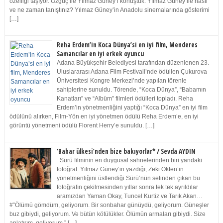
özelliği taşıyor. Özgüç ile Yılmaz Güney’i konuştuk. Yılmaz Güney ile nasıl
ve ne zaman tanıştınız? Yılmaz Güney’in Anadolu sinemalarında gösterimi
[…]
Reha Erdem’in Koca Dünya’si en iyi film, Menderes
Samancılar en iyi erkek oyuncu
Adana Büyükşehir Belediyesi tarafından düzenlenen 23.
Uluslararası Adana Film Festivali’nde ödüllen Çukurova
Üniversitesi Kongre Merkezi’nde yapılan törenle
sahiplerine sunuldu. Törende, “Koca Dünya”, “Babamın
Kanatları” ve “Albüm” filmleri ödülleri topladı. Reha
Erdem’in yönetmenliğini yaptığı “Koca Dünya” en iyi film
ödülünü alırken, Film-Yön en iyi yönetmen ödülü Reha Erdem’e, en iyi
görüntü yönetmeni ödülü Florent Herry’e sunuldu. […]
‘Bahar ülkesi’nden bize bakıyorlar* / Sevda AYDIN
Sürü filminin en duygusal sahnelerinden biri yandaki
fotoğraf. Yılmaz Güney’in yazdığı, Zeki Ökten’in
yönetmenliğini üstlendiği Sürü’nün setinden çıkan bu
fotoğrafın çekilmesinden yıllar sonra tek tek ayrıldılar
aramızdan Yaman Okay, Tuncel Kurtiz ve Tarık Akan…
#”Ölümü gömdüm, geliyorum. Bir sonbahar günüydü, geliyorum. Güneşler
buz gibiydi, geliyorum. Ve bütün kötülükler. Ölümün armaları gibiydi. Size