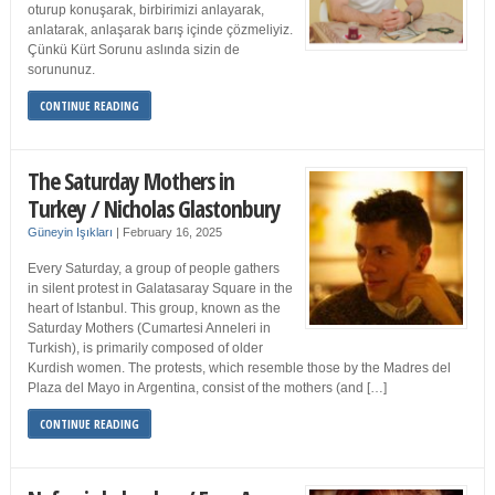
oturup konuşarak, birbirimizi anlayarak,
anlatarak, anlaşarak barış içinde çözmeliyiz.
Çünkü Kürt Sorunu aslında sizin de
sorununuz.
CONTINUE READING
The Saturday Mothers in
Turkey / Nicholas Glastonbury
Güneyin Işıkları
|
February 16, 2025
Every Saturday, a group of people gathers
in silent protest in Galatasaray Square in the
heart of Istanbul. This group, known as the
Saturday Mothers (Cumartesi Anneleri in
Turkish), is primarily composed of older
Kurdish women. The protests, which resemble those by the Madres del
Plaza del Mayo in Argentina, consist of the mothers (and […]
CONTINUE READING