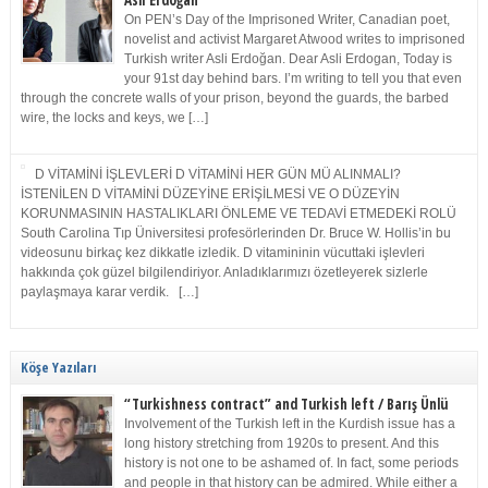
Asli Erdoğan
On PEN’s Day of the Imprisoned Writer, Canadian poet,
novelist and activist Margaret Atwood writes to imprisoned
Turkish writer Asli Erdoğan. Dear Asli Erdogan, Today is
your 91st day behind bars. I’m writing to tell you that even
through the concrete walls of your prison, beyond the guards, the barbed
wire, the locks and keys, we […]
D VİTAMİNİ İŞLEVLERİ D VİTAMİNİ HER GÜN MÜ ALINMALI?
İSTENİLEN D VİTAMİNİ DÜZEYİNE ERİŞİLMESİ VE O DÜZEYİN
KORUNMASININ HASTALIKLARI ÖNLEME VE TEDAVİ ETMEDEKİ ROLÜ
South Carolina Tıp Üniversitesi profesörlerinden Dr. Bruce W. Hollis’in bu
videosunu birkaç kez dikkatle izledik. D vitamininin vücuttaki işlevleri
hakkında çok güzel bilgilendiriyor. Anladıklarımızı özetleyerek sizlerle
paylaşmaya karar verdik. […]
Köşe Yazıları
“Turkishness contract” and Turkish left / Barış Ünlü
Involvement of the Turkish left in the Kurdish issue has a
long history stretching from 1920s to present. And this
history is not one to be ashamed of. In fact, some periods
and people in that history can be admired. While either a