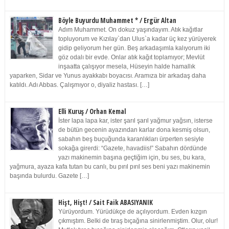
Böyle Buyurdu Muhammet * / Ergür Altan
Adım Muhammet. On dokuz yaşındayım. Atık kağıtlar
topluyorum ve Kızılay`dan Ulus`a kadar üç kez yürüyerek
gidip geliyorum her gün. Beş arkadaşımla kalıyorum iki
göz odalı bir evde. Onlar atık kağıt toplamıyor; Mevlüt
inşaatta çalışıyor mesela, Hüseyin halde hamallık
yaparken, Sidar ve Yunus ayakkabı boyacısı. Aramıza bir arkadaş daha
katıldı. Adı Abbas. Çalışmıyor o, diyaliz hastası. […]
Elli Kuruş / Orhan Kemal
İster lapa lapa kar, ister şarıl şarıl yağmur yağsın, isterse
de bütün gecenin ayazından karlar dona kesmiş olsun,
sabahın beş buçuğunda karanlıkları ürperten sesiyle
sokağa girerdi: “Gazete, havadiis!” Sabahın dördünde
yazı makinemin başına geçtiğim için, bu ses, bu kara,
yağmura, ayaza kafa tutan bu canlı, bu pırıl pırıl ses beni yazı makinemin
başında bulurdu. Gazete […]
Hişt, Hişt! / Sait Faik ABASIYANIK
Yürüyordum. Yürüdükçe de açılıyordum. Evden kızgın
çıkmıştım. Belki de tıraş bıçağına sinirlenmiştim. Olur, olur!