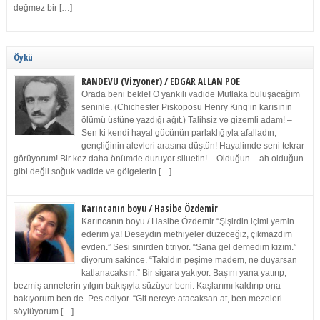
değmez bir […]
Öykü
RANDEVU (Vizyoner) / EDGAR ALLAN POE
Orada beni bekle! O yankılı vadide Mutlaka buluşacağım
seninle. (Chichester Piskoposu Henry King’in karısının
ölümü üstüne yazdığı ağıt.) Talihsiz ve gizemli adam! –
Sen ki kendi hayal gücünün parlaklığıyla afalladın,
gençliğinin alevleri arasına düştün! Hayalimde seni tekrar
görüyorum! Bir kez daha önümde duruyor siluetin! – Olduğun – ah olduğun
gibi değil soğuk vadide ve gölgelerin […]
Karıncanın boyu / Hasibe Özdemir
Karıncanın boyu / Hasibe Özdemir “Şişirdin içimi yemin
ederim ya! Deseydin methiyeler düzeceğiz, çıkmazdım
evden.” Sesi sinirden titriyor. “Sana gel demedim kızım.”
diyorum sakince. “Takıldın peşime madem, ne duyarsan
katlanacaksın.” Bir sigara yakıyor. Başını yana yatırıp,
bezmiş annelerin yılgın bakışıyla süzüyor beni. Kaşlarımı kaldırıp ona
bakıyorum ben de. Pes ediyor. “Git nereye atacaksan at, ben mezeleri
söylüyorum […]