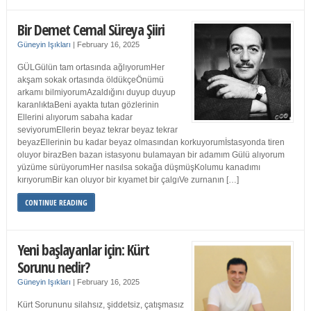
Bir Demet Cemal Süreya Şiiri
Güneyin Işıkları
|
February 16, 2025
GÜLGülün tam ortasında ağlıyorumHer
akşam sokak ortasında öldükçeÖnümü
arkamı bilmiyorumAzaldığını duyup duyup
karanlıktaBeni ayakta tutan gözlerinin
Ellerini alıyorum sabaha kadar
seviyorumEllerin beyaz tekrar beyaz tekrar
beyazEllerinin bu kadar beyaz olmasından korkuyorumİstasyonda tiren
oluyor birazBen bazan istasyonu bulamayan bir adamım Gülü alıyorum
yüzüme sürüyorumHer nasılsa sokağa düşmüşKolumu kanadımı
kırıyorumBir kan oluyor bir kıyamet bir çalgıVe zurnanın […]
CONTINUE READING
Yeni başlayanlar için: Kürt
Sorunu nedir?
Güneyin Işıkları
|
February 16, 2025
Kürt Sorununu silahsız, şiddetsiz, çatışmasız