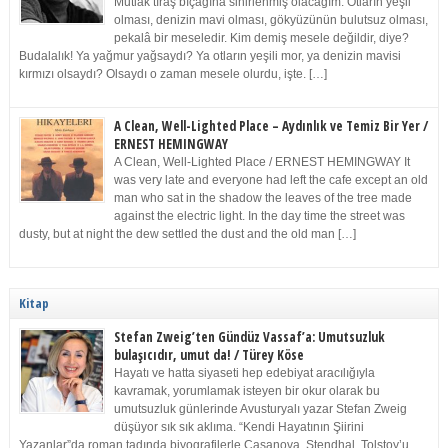
Mutlak tıraş bıçağına sinirlenmiş olacağım. Otların yeşil
olması, denizin mavi olması, gökyüzünün bulutsuz olması,
pekalâ bir meseledir. Kim demiş mesele değildir, diye?
Budalalık! Ya yağmur yağsaydı? Ya otların yeşili mor, ya denizin mavisi
kırmızı olsaydı? Olsaydı o zaman mesele olurdu, işte. […]
A Clean, Well-Lighted Place – Aydınlık ve Temiz Bir Yer /
ERNEST HEMINGWAY
A Clean, Well-Lighted Place / ERNEST HEMINGWAY It
was very late and everyone had left the cafe except an old
man who sat in the shadow the leaves of the tree made
against the electric light. In the day time the street was
dusty, but at night the dew settled the dust and the old man […]
Kitap
Stefan Zweig’ten Gündüz Vassaf’a: Umutsuzluk
bulaşıcıdır, umut da! / Türey Köse
Hayatı ve hatta siyaseti hep edebiyat aracılığıyla
kavramak, yorumlamak isteyen bir okur olarak bu
umutsuzluk günlerinde Avusturyalı yazar Stefan Zweig
düşüyor sık sık aklıma. “Kendi Hayatının Şiirini
Yazanlar”da roman tadında biyografilerle Casanova, Stendhal, Tolstoy’u