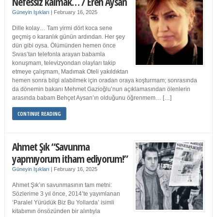
Nefessiz kalmak… / Eren Aysan
Güneyin Işıkları
|
February 16, 2025
Dille kolay… Tam yirmi dört koca sene
geçmiş o karanlık günün ardından. Her şey
dün gibi oysa. Ölümünden hemen önce
Sıvas’tan telefonla arayan babamla
konuşmam, televizyondan olayları takip
etmeye çalışmam, Madımak Oteli yakıldıktan
hemen sonra bilgi alabilmek için oradan oraya koşturmam; sonrasında
da dönemin bakanı Mehmet Gazioğlu’nun açıklamasından ölenlerin
arasında babam Behçet Aysan’ın olduğunu öğrenmem… […]
CONTINUE READING
Ahmet Şık “Savunma
yapmıyorum itham ediyorum!”
Güneyin Işıkları
|
February 16, 2025
Ahmet Şık’ın savunmasının tam metni:
Sözlerime 3 yıl önce, 2014’te yayımlanan
‘Paralel Yürüdük Biz Bu Yollarda’ isimli
kitabımın önsözünden bir alıntıyla