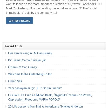
want to focus on the most important question of all,” wrote Facebook CEO
Mark Zuckerberg. “Are we building the world we all want?” The “social
infrastructure” built by the company […]
CONTINUE READING
Recent Posts
Her Yanım Yangın / M Can Guney
Bir Demet Cemal Süreya Şiiri
Özlem / M Can Guney
Welcome to the Gutenberg Editor
Orhan Veli
Yeni başlayanlar için: Kürt Sorunu nedir?
Ursula K. Le Guin ile İktidar, Baskı, Özgürlük Üzerine / on Power,
Oppression, Freedom / MARIA POPOVA
20 Life Lessons from Native Americans / Hayley Anderton