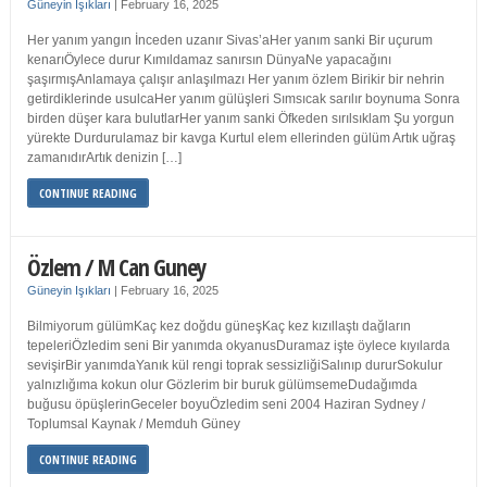
Güneyin Işıkları
|
February 16, 2025
Her yanım yangın İnceden uzanır Sivas’aHer yanım sanki Bir uçurum
kenarıÖylece durur Kımıldamaz sanırsın DünyaNe yapacağını
şaşırmışAnlamaya çalışır anlaşılmazı Her yanım özlem Birikir bir nehrin
getirdiklerinde usulcaHer yanım gülüşleri Sımsıcak sarılır boynuma Sonra
birden düşer kara bulutlarHer yanım sanki Öfkeden sırılsıklam Şu yorgun
yürekte Durdurulamaz bir kavga Kurtul elem ellerinden gülüm Artık uğraş
zamanıdırArtık denizin […]
CONTINUE READING
Özlem / M Can Guney
Güneyin Işıkları
|
February 16, 2025
Bilmiyorum gülümKaç kez doğdu güneşKaç kez kızıllaştı dağların
tepeleriÖzledim seni Bir yanımda okyanusDuramaz işte öylece kıyılarda
sevişirBir yanımdaYanık kül rengi toprak sessizliğiSalınıp dururSokulur
yalnızlığıma kokun olur Gözlerim bir buruk gülümsemeDudağımda
buğusu öpüşlerinGeceler boyuÖzledim seni 2004 Haziran Sydney /
Toplumsal Kaynak / Memduh Güney
CONTINUE READING