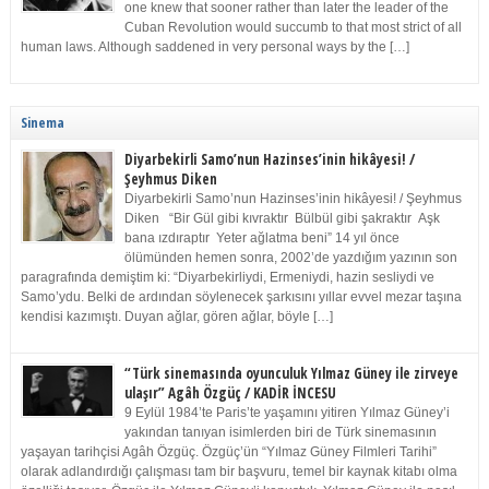
one knew that sooner rather than later the leader of the
Cuban Revolution would succumb to that most strict of all
human laws. Although saddened in very personal ways by the […]
Sinema
Diyarbekirli Samo’nun Hazinses’inin hikâyesi! /
Şeyhmus Diken
Diyarbekirli Samo’nun Hazinses’inin hikâyesi! / Şeyhmus
Diken “Bir Gül gibi kıvraktır Bülbül gibi şakraktır Aşk
bana ızdıraptır Yeter ağlatma beni” 14 yıl önce
ölümünden hemen sonra, 2002’de yazdığım yazının son
paragrafında demiştim ki: “Diyarbekirliydi, Ermeniydi, hazin sesliydi ve
Samo’ydu. Belki de ardından söylenecek şarkısını yıllar evvel mezar taşına
kendisi kazımıştı. Duyan ağlar, gören ağlar, böyle […]
“Türk sinemasında oyunculuk Yılmaz Güney ile zirveye
ulaşır” Agâh Özgüç / KADİR İNCESU
9 Eylül 1984’te Paris’te yaşamını yitiren Yılmaz Güney’i
yakından tanıyan isimlerden biri de Türk sinemasının
yaşayan tarihçisi Agâh Özgüç. Özgüç’ün “Yılmaz Güney Filmleri Tarihi”
olarak adlandırdığı çalışması tam bir başvuru, temel bir kaynak kitabı olma