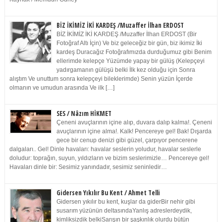
BİZ İKİMİZ İKİ KARDEŞ /Muzaffer İlhan ERDOST
BİZ İKİMİZ İKİ KARDEŞ /Muzaffer İlhan ERDOST (Bir
Fotoğraf Altı İçin) Ve biz geleceğiz bir gün, biz ikimiz İki
kardeş Duracağız Fotoğrafımızda durduğumuz gibi Benim
ellerimde kelepçe Yüzümde yapay bir gülüş (Kelepçeyi
yadırgamanın gülüşü belki İlk kez olduğu için Sonra
alıştım Ve unuttum sonra kelepçeyi bileklerimde) Senin yüzün İçerde
olmanın ve umudun arasında Ve ilk […]
SES / Nâzım HİKMET
Çeneni avuçlarının içine alıp, duvara dalıp kalma!. Çeneni
avuçlarının içine alma!. Kalk! Pencereye gel! Bak! Dışarda
gece bir cenup denizi gibi güzel, çarpıyor pencerene
dalgaları.. Gel! Dinle havaları: havalar seslerin yoludur, havalar seslerle
doludur: toprağın, suyun, yıldızların ve bizim seslerimizle… Pencereye gel!
Havaları dinle bir: Sesimiz yanındadır, sesimiz seninledir…
Gidersen Yıkılır Bu Kent / Ahmet Telli
Gidersen yıkılır bu kent, kuşlar da giderBir nehir gibi
susarım yüzünün deltasındaYanlış adreslerdeydik,
kimliksizdik belkiSarışın bir şaşkınlık olurdu bütün