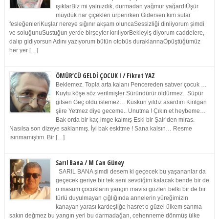
ışıklarBiz mi yalnızdık, durmadan yağmur yağardıÜşür
müydük nar çiçekleri ürperirken Gidersen kim sular
fesleğenleriKuşlar nereye sığınır akşam oluncaSessizliği dinliyorum şimdi
ve soluğunuSustuğun yerde birşeyler kırılıyorBekleyiş diyorum caddelere,
dalıp gidiyorsun Adını yazıyorum bütün otobüs duraklarınaÖpüştüğümüz
her yer […]
ÖMÜR’CÜ GELDİ ÇOCUK ! / Fikret YAZ
Beklemez. Topla arta kalanı Pencereden satıver çocuk …
Kuytu köşe söz verilmişler Süründürür öldürmez. Süpür
gitsen Geç oldu istemez… Küskün yıldız asardım Kırılgan
şiire Yetmez diye geceme.. Unutma ! Çıkın et heybeme…
Bak orda bir kaç imge kalmış Eski bir Şair’den miras.
Nasılsa son dizeye saklanmış. İyi bak eskitme ! Sana kalsın… Resme
ısınmamıştım. Bir […]
Sarıl Bana / M Can Güney
SARIL BANA şimdi desem ki geçecek bu yaşananlar da
geçecek geriye bir tek seni sevdiğim kalacak bende bir de
o masum çocukların yangın mavisi gözleri belki bir de bir
türlü duyulmayan çığlığında annelerin yüreğimizin
kanayan yarası kardeşliğe hasret o güzel ülkem sanma
sakın değmez bu yangın yeri bu darmadağan, cehenneme dönmüş ülke