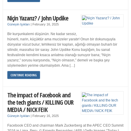
Niçin Yazarız? / John Updike
Güneyin Işıkları
|
February 16, 2025
Bir kurşunkalemi düşünün. Ne kadar sessiz,
hünerli, narin, küçüktür ama mucizeler yaratır! Onun bir dokunuşuyla
dünyalar vücut bulur; tehlikesiz bir kaplan, ağırlığı olmayan buharlı bir
silindir, masrafsız bir saray. John Updike Konu başlığım, bu sanat
festivalinde kendimi kısaca anlatma olanağı sunuyor bana; “Niçin
yazarız,” sorusu karşısında, “Niçin olmasın,” demeli ve başka şey
söylemeden yerime oturmalıydım. Ama […]
CONTINUE READING
The impact of Facebook and
the tech giants / KILLING OUR
MEDIA / NICK FEIK
Güneyin Işıkları
|
February 16, 2025
Facebook CEO and chairman Mark Zuckerberg at the APEC CEO Summit
2016 in Lima, Peru. © Ernesto Benavides / AFP / Getty Images “Today I