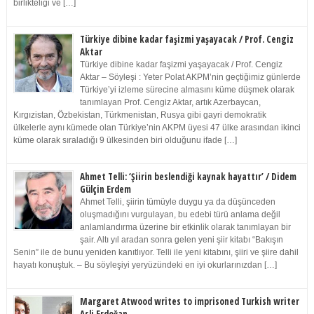
birlikteliği ve […]
Türkiye dibine kadar faşizmi yaşayacak / Prof. Cengiz
Aktar
Türkiye dibine kadar faşizmi yaşayacak / Prof. Cengiz
Aktar – Söyleşi : Yeter Polat AKPM’nin geçtiğimiz günlerde
Türkiye’yi izleme sürecine almasını küme düşmek olarak
tanımlayan Prof. Cengiz Aktar, artık Azerbaycan,
Kırgızistan, Özbekistan, Türkmenistan, Rusya gibi gayri demokratik
ülkelerle aynı kümede olan Türkiye’nin AKPM üyesi 47 ülke arasından ikinci
küme olarak sıraladığı 9 ülkesinden biri olduğunu ifade […]
Ahmet Telli: ‘Şiirin beslendiği kaynak hayattır’ / Didem
Gülçin Erdem
Ahmet Telli, şiirin tümüyle duygu ya da düşünceden
oluşmadığını vurgulayan, bu edebi türü anlama değil
anlamlandırma üzerine bir etkinlik olarak tanımlayan bir
şair. Altı yıl aradan sonra gelen yeni şiir kitabı “Bakışın
Senin” ile de bunu yeniden kanıtlıyor. Telli ile yeni kitabını, şiiri ve şiire dahil
hayatı konuştuk. – Bu söyleşiyi yeryüzündeki en iyi okurlarınızdan […]
Margaret Atwood writes to imprisoned Turkish writer