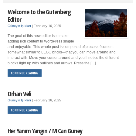
Welcome to the Gutenberg
Editor
Güneyin Işıkları
|
February 16, 2025
The goal of this new editor is to make
adding rich content to WordPress simple
and enjoyable. This whole post is composed of pieces of content—
somewhat similar to LEGO bricks—that you can move around and
interact with. Move your cursor around and you’ll notice the different
blocks light up with outlines and arrows. Press the […]
CONTINUE READING
Orhan Veli
Güneyin Işıkları
|
February 16, 2025
CONTINUE READING
Her Yanım Yangın / M Can Guney