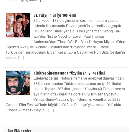
anlatırım, geliyorum.” […]
21. Yüzyılın En İyi 100 Filmi
36 ülkeden 177 eleştirmenin seçimlerine göre yapılan
listenin ilk sırasında David Lynch’in sürrealist başyapıtı
‘Mulholland Drive’ yer aldı. Ünlü yönetmeni Wong Kar-
wai’den ‘In the Mood for Love’, Paul Thomas
Anderson’dan ‘There Will Be Blood’, Hayao Miyazaki’den
‘Spirited Away’ ve Richard Linklater’dan ‘Boyhood’ izledi. Listeye
Türkiye’den senaryosunu Ercan Kesal, Ebru Ceylan ve Nuri Bilgi Ceylan’ın
kaleme […]
Türkiye Sinemasında Yüzyılın En İyi 40 Filmi
Edebiyat dergisi Notos sinema ve edebiyat dünyasından
383 önemli ismine Türkiye sinemasının en iyi 40 filmini
sordu. Toplam 287 film içinden ‘Yüzyılın 40 Filmi’ni seçen
aydınların ortak kararına göre en iyi film senaryosunu
Yılmaz Güney’in yazıp Şerif Gören’in yönettiği ve 1982
Cannes Film Festival’inde büyük ödül Altın Palmiye’yi kazanan ‘Yol’ oldu.
Listede Yılmaz Güney’in 3 […]
Son Eklenenler