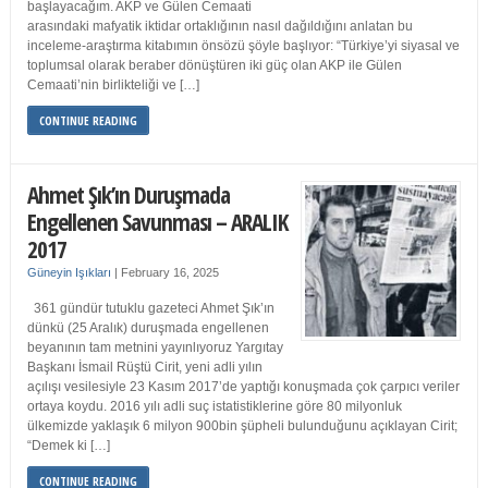
başlayacağım. AKP ve Gülen Cemaati
arasındaki mafyatik iktidar ortaklığının nasıl dağıldığını anlatan bu
inceleme-araştırma kitabımın önsözü şöyle başlıyor: “Türkiye’yi siyasal ve
toplumsal olarak beraber dönüştüren iki güç olan AKP ile Gülen
Cemaati’nin birlikteliği ve […]
CONTINUE READING
Ahmet Şık’ın Duruşmada
Engellenen Savunması – ARALIK
2017
Güneyin Işıkları
|
February 16, 2025
361 gündür tutuklu gazeteci Ahmet Şık’ın
dünkü (25 Aralık) duruşmada engellenen
beyanının tam metnini yayınlıyoruz Yargıtay
Başkanı İsmail Rüştü Cirit, yeni adli yılın
açılışı vesilesiyle 23 Kasım 2017’de yaptığı konuşmada çok çarpıcı veriler
ortaya koydu. 2016 yılı adli suç istatistiklerine göre 80 milyonluk
ülkemizde yaklaşık 6 milyon 900bin şüpheli bulunduğunu açıklayan Cirit;
“Demek ki […]
CONTINUE READING