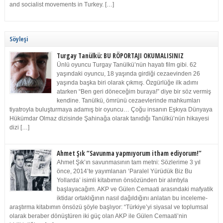
and socialist movements in Turkey. […]
Söyleşi
Turgay Tanülkü: BU RÖPORTAJI OKUMALISINIZ
Ünlü oyuncu Turgay Tanülkü’nün hayatı film gibi. 62
yaşındaki oyuncu, 18 yaşında girdiği cezaevinden 26
yaşında başka biri olarak çıkmış. Özgürlüğe ilk adımı
atarken “Ben geri döneceğim buraya!” diye bir söz vermiş
kendine. Tanülkü, ömrünü cezaevlerinde mahkumları
tiyatroyla buluşturmaya adamış bir oyuncu… Çoğu insanın Eşkıya Dünyaya
Hükümdar Olmaz dizisinde Şahinağa olarak tanıdığı Tanülkü’nün hikayesi
dizi […]
Ahmet Şık “Savunma yapmıyorum itham ediyorum!”
Ahmet Şık’ın savunmasının tam metni: Sözlerime 3 yıl
önce, 2014’te yayımlanan ‘Paralel Yürüdük Biz Bu
Yollarda’ isimli kitabımın önsözünden bir alıntıyla
başlayacağım. AKP ve Gülen Cemaati arasındaki mafyatik
iktidar ortaklığının nasıl dağıldığını anlatan bu inceleme-
araştırma kitabımın önsözü şöyle başlıyor: “Türkiye’yi siyasal ve toplumsal
olarak beraber dönüştüren iki güç olan AKP ile Gülen Cemaati’nin