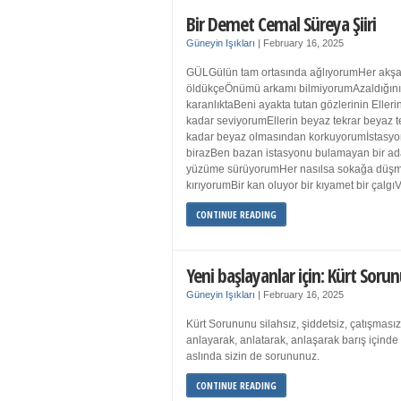
Bir Demet Cemal Süreya Şiiri
Güneyin Işıkları
|
February 16, 2025
GÜLGülün tam ortasında ağlıyorumHer akşa
öldükçeÖnümü arkamı bilmiyorumAzaldığın
karanlıktaBeni ayakta tutan gözlerinin Eller
kadar seviyorumEllerin beyaz tekrar beyaz t
kadar beyaz olmasından korkuyorumİstasyon
birazBen bazan istasyonu bulamayan bir a
yüzüme sürüyorumHer nasılsa sokağa düş
kırıyorumBir kan oluyor bir kıyamet bir çalgı
CONTINUE READING
Yeni başlayanlar için: Kürt Sorun
Güneyin Işıkları
|
February 16, 2025
Kürt Sorununu silahsız, şiddetsiz, çatışmasız
anlayarak, anlatarak, anlaşarak barış içind
aslında sizin de sorununuz.
CONTINUE READING