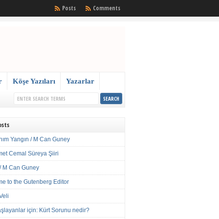
Posts
Comments
r
Köşe Yazıları
Yazarlar
osts
nım Yangın / M Can Guney
met Cemal Süreya Şiiri
/ M Can Guney
e to the Gutenberg Editor
Veli
şlayanlar için: Kürt Sorunu nedir?