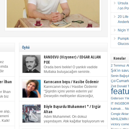
Ursula 
/ on P
20 Lif
Andert
Niçin 
Pumpki
Glucose
Öykü
RANDEVU (Vizyoner) / EDGAR ALLAN
Konular
POE
kez
2 Temmuz
A
anımda
Orada beni bekle! O yankılı vadide
Şık'ın sav
Bir
Mutlaka buluşacağım seninle.
ıp
Senin
Bağışı
(Chichester Piskoposu Henry King’in
m bir
Cumarte
karısının ölümü üstüne yazdığı ağıt.) Talihsiz ve
Çöl
er İlhan
Karıncanın boyu / Hasibe Özdemir
gizemli adam! – Sen ki kendi hayal gücünün
Zeit
Donald 
Karıncanın boyu / Hasibe Özdemir
feat
ziran
parlaklığıyla afalladın, gençliğinin alevleri arasına
“Şişirdin içimi yemin ederim ya!
r İlhan
düştün! Hayalimde seni tekrar görüyorum! Bir kez
Deseydin methiyeler düzeceğiz,
Ve biz
Gidersen Yık
daha önümde duruyor siluetin! – Olduğun – ah
çıkmazdım evden.” Sesi sinirden
 kardeş
IT
INGEBO
olduğun gibi değil soğuk vadide ve gölgelerin […]
titriyor. “Sana gel demedim kızım.” diyorum sakince.
Benim
Böyle Buyurdu Muhammet * / Ergür
kalmak…
Ni
“Takıldın peşime madem, ne duyarsan
Altan
e alıp,
Cengiz Aktar
katlanacaksın.” Bir sigara yakıyor. Başını yana yatırıp,
 olduğu
Çeneni
Adım Muhammet. On dokuz
bezmiş annelerin yılgın bakışıyla süzüyor beni.
NİHİLİZMİ
. Kalk!
yaşındayım. Atık kağıtlar topluyorum ve
Kaşlarımı kaldırıp ona bakıyorum ben de. Pes ediyor.
victory comes
ışarda
Kızılay`dan Ulus`a kadar üç kez
“Git nereye atacaksan at, ben mezeleri söylüyorum