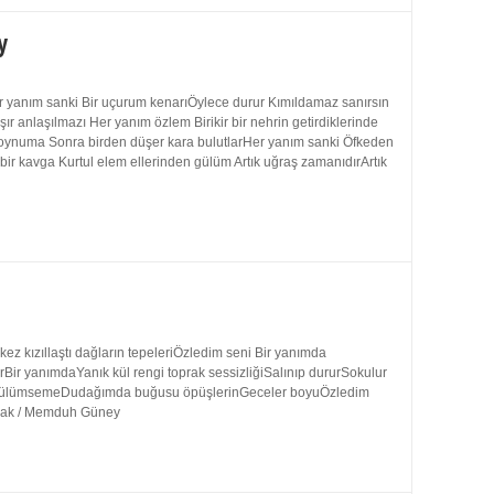
y
 yanım sanki Bir uçurum kenarıÖylece durur Kımıldamaz sanırsın
 anlaşılmazı Her yanım özlem Birikir bir nehrin getirdiklerinde
 boynuma Sonra birden düşer kara bulutlarHer yanım sanki Öfkeden
bir kavga Kurtul elem ellerinden gülüm Artık uğraş zamanıdırArtık
 kızıllaştı dağların tepeleriÖzledim seni Bir yanımda
rBir yanımdaYanık kül rengi toprak sessizliğiSalınıp dururSokulur
uk gülümsemeDudağımda buğusu öpüşlerinGeceler boyuÖzledim
ynak / Memduh Güney