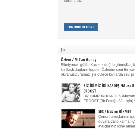
sorununuz.
CONTINUE READING
Şiir
Özlem / M Can Guney
Bilmiyorum gülümKaç kez doğdu güneşKaç 
kızıllaştı dağların tepeleriÖzledim seni Bir y
okyanusDuramaz işte öylece kıyılarda sevişir
yanımdaYanık kül rengi toprak sessizliğiSalın
dururSokulur yalnızlığıma kokun olur Gözleri
BİZ İKİMİZ İKİ KARDEŞ /Muzaff
buruk gülümsemeDudağımda buğusu
ERDOST
öpüşlerinGeceler boyuÖzledim seni 2004 Ha
BİZ İKİMİZ İKİ KARDEŞ /Muzaffe
Sydney / Toplumsal Kaynak / Memduh Güney
ERDOST (Bir Fotoğraf Altı İçin) 
geleceğiz bir gün, biz ikimiz İki
Duracağız Fotoğrafımızda durduğumuz gibi 
SES / Nâzım HİKMET
ellerimde kelepçe Yüzümde yapay bir gülüş
Çeneni avuçlarının için
(Kelepçeyi yadırgamanın gülüşü belki İlk kez
duvara dalıp kalma!. 
için Sonra alıştım Ve unuttum sonra kelepçeyi
avuçlarının içine alma!
bileklerimde) Senin yüzün İçerde olmanın ve
Pencereye gel! Bak! D
umudun arasında Ve ilk […]