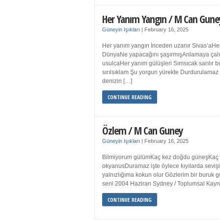
Her Yanım Yangın / M Can Gune
Güneyin Işıkları
|
February 16, 2025
Her yanım yangın İnceden uzanır Sivas’aHer
DünyaNe yapacağını şaşırmışAnlamaya çalışır
usulcaHer yanım gülüşleri Sımsıcak sarılır
sırılsıklam Şu yorgun yürekte Durdurulamaz 
denizin […]
CONTINUE READING
Özlem / M Can Guney
Güneyin Işıkları
|
February 16, 2025
Bilmiyorum gülümKaç kez doğdu güneşKaç kez
okyanusDuramaz işte öylece kıyılarda sevişi
yalnızlığıma kokun olur Gözlerim bir bur
seni 2004 Haziran Sydney / Toplumsal Ka
CONTINUE READING