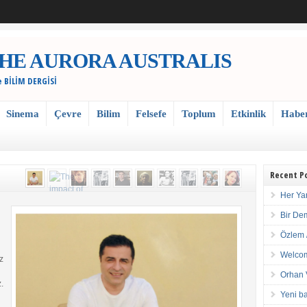
 / THE AURORA AUSTRALIS
e BİLİM DERGİSİ
Sinema
Çevre
Bilim
Felsefe
Toplum
Etkinlik
Habe
Recent P
Her Ya
Bir De
Özlem 
Welcom
z
Orhan 
.
Yeni ba