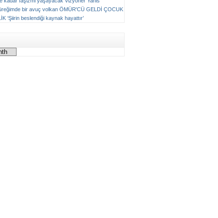
ne kadar faşizmi yaşayacak
Vizyoner
Yanis
üreğimde bir avuç volkan
ÖMÜR'CÜ GELDİ ÇOCUK
LİK
‘Şiirin beslendiği kaynak hayattır’