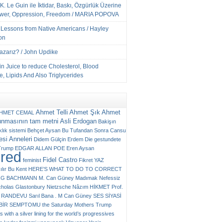
K. Le Guin ile İktidar, Baskı, Özgürlük Üzerine
ower, Oppression, Freedom / MARIA POPOVA
e Lessons from Native Americans / Hayley
on
Yazarız? / John Updike
n Juice to reduce Cholesterol, Blood
, Lipids And Also Triglycerides
Ahmet Telli
Ahmet Şık
Ahmet
HMET CEMAL
unmasının tam metni
Asli Erdogan
Bakişın
klık sistemi
Behçet Aysan
Bu Tufandan Sonra
Cansu
si Anneleri
Didem Gülçin Erdem
Die gestundete
Trump
EDGAR ALLAN POE
Eren Aysan
ured
Fidel Castro
feminist
Fikret YAZ
ılır Bu Kent
HERE’S WHAT TO DO TO CORRECT
RG BACHMANN
M. Can Güney
Madımak
Nefessiz
cholas Glastonbury
Nietzsche
Nâzım HİKMET
Prof.
RANDEVU
Sarıl Bana . M Can Güney
SES
SİYASİ
N BİR SEMPTOMU
the Saturday Mothers
Trump
 with a silver lining for the world’s progressives