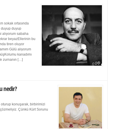
m sokak ortasında
ı duyup duyup
ini alıyorum sabaha
ekrar beyazEllerinin bu
da tiren oluyor
damım Gülü alıyorum
müşKolumu kanadımı
Ve zurnanın […]
u nedir?
 oturup konuşarak, birbirimizi
e çözmeliyiz. Çünkü Kürt Sorunu