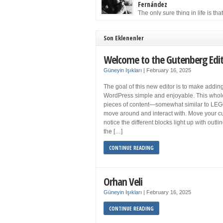
to solution may well be to get more sleep but 
Fernández
you get your 8 hours a night and still feel fati
The only sure thing in life is tha
when your […]
must die. Having seen the occa
images of the frail Fidel Castro at 90, one kne
sooner rather than later the leader of the Cu
Son Eklenenler
Revolution would succumb to that most strict o
human laws. Although saddened in very pers
Welcome to the Gutenberg Edi
ways by the […]
Güneyin Işıkları
|
February 16, 2025
The goal of this new editor is to make adding
WordPress simple and enjoyable. This whol
pieces of content—somewhat similar to LEG
move around and interact with. Move your cu
notice the different blocks light up with outl
the […]
CONTINUE READING
Orhan Veli
Güneyin Işıkları
|
February 16, 2025
CONTINUE READING