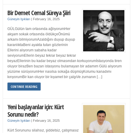
Bir Demet Cemal Süreya Şiiri
Güneyin Işıkları
|
February 16, 2025
GÜLGülün tam ortasında ağlıyorumHer
akşam sokak ortasında öldükçeÖnümü
arkamı bilmiyorumAzaldığını duyup duyup
karanlıktaBeni ayakta tutan gözlerinin
Ellerini alıyorum sabaha kadar
seviyorumEllerin beyaz tekrar beyaz tekrar
beyazEllerinin bu kadar beyaz olmasından korkuyorumİstasyonda tiren
oluyor birazBen bazan istasyonu bulamayan bir adamım Gülü alıyorum
yüzüme sürüyorumHer nasılsa sokağa düşmüşKolumu kanadımı
kırıyorumBir kan oluyor bir kıyamet bir çalgıVe zurnanın […]
CONTINUE READING
Yeni başlayanlar için: Kürt
Sorunu nedir?
Güneyin Işıkları
|
February 16, 2025
Kürt Sorununu silahsız, şiddetsiz, çatışmasız