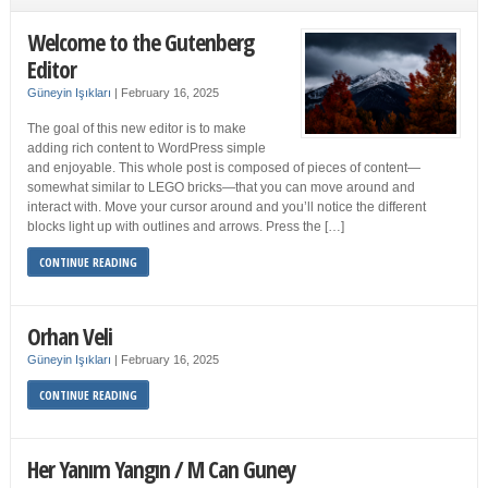
Welcome to the Gutenberg
Editor
Güneyin Işıkları
|
February 16, 2025
The goal of this new editor is to make
adding rich content to WordPress simple
and enjoyable. This whole post is composed of pieces of content—
somewhat similar to LEGO bricks—that you can move around and
interact with. Move your cursor around and you’ll notice the different
blocks light up with outlines and arrows. Press the […]
CONTINUE READING
Orhan Veli
Güneyin Işıkları
|
February 16, 2025
CONTINUE READING
Her Yanım Yangın / M Can Guney