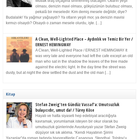
Mutlak tıraş bıçağına sinirlenmiş olacağım. Otların yeşil
olması, denizin mavi olması, gökyüzünün bulutsuz olması,
pekalâ bir meseledir. Kim demiş mesele değildir, diye?
Budalalık! Ya yağmur yağsaydı? Ya otların yeşili mor, ya denizin mavisi
kırmızı olsaydı? Olsaydı o zaman mesele olurdu, işte. […]
A Clean, Well-Lighted Place – Aydınlık ve Temiz Bir Yer /
ERNEST HEMINGWAY
A Clean, Well-Lighted Place / ERNEST HEMINGWAY It
was very late and everyone had left the cafe except an old
man who sat in the shadow the leaves of the tree made
against the electric light. In the day time the street was
dusty, but at night the dew settled the dust and the old man […]
Kitap
Stefan Zweig’ten Gündüz Vassaf’a: Umutsuzluk
bulaşıcıdır, umut da! / Türey Köse
Hayatı ve hatta siyaseti hep edebiyat aracılığıyla
kavramak, yorumlamak isteyen bir okur olarak bu
umutsuzluk günlerinde Avusturyalı yazar Stefan Zweig
düşüyor sık sık aklıma. “Kendi Hayatının Şiirini
Yazanlar”da roman tadında biyografilerle Casanova, Stendhal, Tolstoy’u