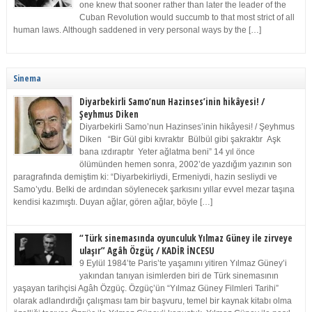
one knew that sooner rather than later the leader of the
Cuban Revolution would succumb to that most strict of all
human laws. Although saddened in very personal ways by the […]
Sinema
Diyarbekirli Samo’nun Hazinses’inin hikâyesi! /
Şeyhmus Diken
Diyarbekirli Samo’nun Hazinses’inin hikâyesi! / Şeyhmus
Diken “Bir Gül gibi kıvraktır Bülbül gibi şakraktır Aşk
bana ızdıraptır Yeter ağlatma beni” 14 yıl önce
ölümünden hemen sonra, 2002’de yazdığım yazının son
paragrafında demiştim ki: “Diyarbekirliydi, Ermeniydi, hazin sesliydi ve
Samo’ydu. Belki de ardından söylenecek şarkısını yıllar evvel mezar taşına
kendisi kazımıştı. Duyan ağlar, gören ağlar, böyle […]
“Türk sinemasında oyunculuk Yılmaz Güney ile zirveye
ulaşır” Agâh Özgüç / KADİR İNCESU
9 Eylül 1984’te Paris’te yaşamını yitiren Yılmaz Güney’i
yakından tanıyan isimlerden biri de Türk sinemasının
yaşayan tarihçisi Agâh Özgüç. Özgüç’ün “Yılmaz Güney Filmleri Tarihi”
olarak adlandırdığı çalışması tam bir başvuru, temel bir kaynak kitabı olma