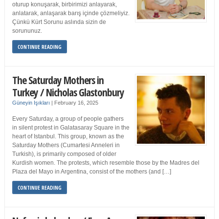
oturup konuşarak, birbirimizi anlayarak,
anlatarak, anlaşarak barış içinde çözmeliyiz.
Çünkü Kürt Sorunu aslında sizin de
sorununuz.
CONTINUE READING
The Saturday Mothers in
Turkey / Nicholas Glastonbury
Güneyin Işıkları
|
February 16, 2025
Every Saturday, a group of people gathers
in silent protest in Galatasaray Square in the
heart of Istanbul. This group, known as the
Saturday Mothers (Cumartesi Anneleri in
Turkish), is primarily composed of older
Kurdish women. The protests, which resemble those by the Madres del
Plaza del Mayo in Argentina, consist of the mothers (and […]
CONTINUE READING