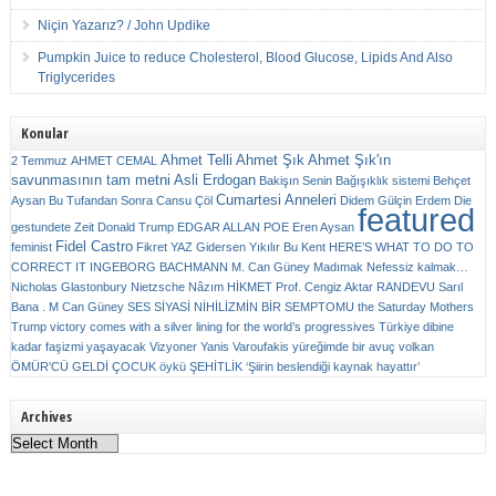
Niçin Yazarız? / John Updike
Pumpkin Juice to reduce Cholesterol, Blood Glucose, Lipids And Also
Triglycerides
Konular
Ahmet Telli
Ahmet Şık
Ahmet Şık'ın
2 Temmuz
AHMET CEMAL
savunmasının tam metni
Asli Erdogan
Bakişın Senin
Bağışıklık sistemi
Behçet
Cumartesi Anneleri
Aysan
Bu Tufandan Sonra
Cansu Çöl
Didem Gülçin Erdem
Die
featured
gestundete Zeit
Donald Trump
EDGAR ALLAN POE
Eren Aysan
Fidel Castro
feminist
Fikret YAZ
Gidersen Yıkılır Bu Kent
HERE’S WHAT TO DO TO
CORRECT IT
INGEBORG BACHMANN
M. Can Güney
Madımak
Nefessiz kalmak…
Nicholas Glastonbury
Nietzsche
Nâzım HİKMET
Prof. Cengiz Aktar
RANDEVU
Sarıl
Bana . M Can Güney
SES
SİYASİ NİHİLİZMİN BİR SEMPTOMU
the Saturday Mothers
Trump victory comes with a silver lining for the world’s progressives
Türkiye dibine
kadar faşizmi yaşayacak
Vizyoner
Yanis Varoufakis
yüreğimde bir avuç volkan
ÖMÜR'CÜ GELDİ ÇOCUK
öykü
ŞEHİTLİK
‘Şiirin beslendiği kaynak hayattır’
Archives
Archives