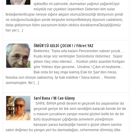
ışıklarBiz mi yalnızdık, durmadan yağmur yağardıÜşür
müydük nar çiçekleri ürperirken Gidersen kim sular
fesleğenleriKuşlar nereye sığınır akşam oluncaSessizliği dinliyorum şimdi
ve soluğunuSustuğun yerde birşeyler kırılıyorBekleyiş diyorum caddelere,
dalıp gidiyorsun Adını yazıyorum bütün otobüs duraklarınaÖpüştüğümüz
her yer […]
ÖMÜR’CÜ GELDİ ÇOCUK ! / Fikret YAZ
Beklemez. Topla arta kalanı Pencereden satıver çocuk …
Kuytu köşe söz verilmişler Süründürür öldürmez. Süpür
gitsen Geç oldu istemez… Küskün yıldız asardım Kırılgan
şiire Yetmez diye geceme.. Unutma ! Çıkın et heybeme…
Bak orda bir kaç imge kalmış Eski bir Şair’den miras.
Nasılsa son dizeye saklanmış. İyi bak eskitme ! Sana kalsın… Resme
ısınmamıştım. Bir […]
Sarıl Bana / M Can Güney
SARIL BANA şimdi desem ki geçecek bu yaşananlar da
geçecek geriye bir tek seni sevdiğim kalacak bende bir de
o masum çocukların yangın mavisi gözleri belki bir de bir
türlü duyulmayan çığlığında annelerin yüreğimizin
kanayan yarası kardeşliğe hasret o güzel ülkem sanma
sakın değmez bu yangın yeri bu darmadağan, cehenneme dönmüş ülke