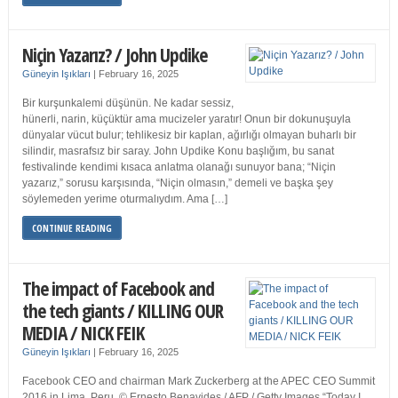
Niçin Yazarız? / John Updike
Güneyin Işıkları
|
February 16, 2025
Bir kurşunkalemi düşünün. Ne kadar sessiz,
hünerli, narin, küçüktür ama mucizeler yaratır! Onun bir dokunuşuyla
dünyalar vücut bulur; tehlikesiz bir kaplan, ağırlığı olmayan buharlı bir
silindir, masrafsız bir saray. John Updike Konu başlığım, bu sanat
festivalinde kendimi kısaca anlatma olanağı sunuyor bana; “Niçin
yazarız,” sorusu karşısında, “Niçin olmasın,” demeli ve başka şey
söylemeden yerime oturmalıydım. Ama […]
CONTINUE READING
The impact of Facebook and
the tech giants / KILLING OUR
MEDIA / NICK FEIK
Güneyin Işıkları
|
February 16, 2025
Facebook CEO and chairman Mark Zuckerberg at the APEC CEO Summit
2016 in Lima, Peru. © Ernesto Benavides / AFP / Getty Images “Today I