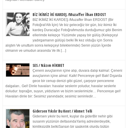
BİZ İKİMİZ İKİ KARDEŞ /Muzaffer İlhan ERDOST
BİZ İKİMİZ İKİ KARDEŞ /Muzaffer İlhan ERDOST (Bir
Fotoğraf Altı İçin) Ve biz geleceğiz bir gün, biz ikimiz İki
kardeş Duracağız Fotoğrafımızda durduğumuz gibi Benim
ellerimde kelepçe Yüzümde yapay bir gülüş (Kelepçeyi
yadırgamanın gülüşü belki İlk kez olduğu için Sonra
alıştım Ve unuttum sonra kelepçeyi bileklerimde) Senin yüzün İçerde
olmanın ve umudun arasında Ve ilk […]
SES / Nâzım HİKMET
Çeneni avuçlarının içine alıp, duvara dalıp kalma!. Çeneni
avuçlarının içine alma!. Kalk! Pencereye gel! Bak! Dışarda
gece bir cenup denizi gibi güzel, çarpıyor pencerene
dalgaları.. Gel! Dinle havaları: havalar seslerin yoludur, havalar seslerle
doludur: toprağın, suyun, yıldızların ve bizim seslerimizle… Pencereye gel!
Havaları dinle bir: Sesimiz yanındadır, sesimiz seninledir…
Gidersen Yıkılır Bu Kent / Ahmet Telli
Gidersen yıkılır bu kent, kuşlar da giderBir nehir gibi
susarım yüzünün deltasındaYanlış adreslerdeydik,
kimliksizdik belkiSarışın bir şaşkınlık olurdu bütün