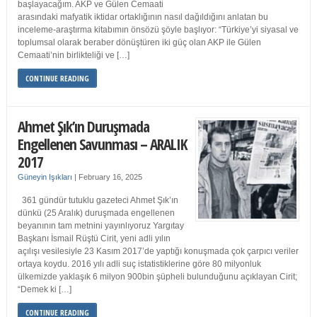
başlayacağım. AKP ve Gülen Cemaati
arasındaki mafyatik iktidar ortaklığının nasıl dağıldığını anlatan bu
inceleme-araştırma kitabımın önsözü şöyle başlıyor: “Türkiye’yi siyasal ve
toplumsal olarak beraber dönüştüren iki güç olan AKP ile Gülen
Cemaati’nin birlikteliği ve […]
CONTINUE READING
Ahmet Şık’ın Duruşmada
Engellenen Savunması – ARALIK
2017
Güneyin Işıkları
|
February 16, 2025
361 gündür tutuklu gazeteci Ahmet Şık’ın
dünkü (25 Aralık) duruşmada engellenen
beyanının tam metnini yayınlıyoruz Yargıtay
Başkanı İsmail Rüştü Cirit, yeni adli yılın
açılışı vesilesiyle 23 Kasım 2017’de yaptığı konuşmada çok çarpıcı veriler
ortaya koydu. 2016 yılı adli suç istatistiklerine göre 80 milyonluk
ülkemizde yaklaşık 6 milyon 900bin şüpheli bulunduğunu açıklayan Cirit;
“Demek ki […]
CONTINUE READING