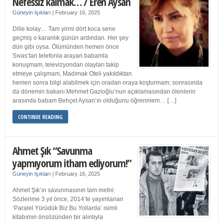
Nefessiz kalmak… / Eren Aysan
Güneyin Işıkları
|
February 16, 2025
Dille kolay… Tam yirmi dört koca sene
geçmiş o karanlık günün ardından. Her şey
dün gibi oysa. Ölümünden hemen önce
Sıvas’tan telefonla arayan babamla
konuşmam, televizyondan olayları takip
etmeye çalışmam, Madımak Oteli yakıldıktan
hemen sonra bilgi alabilmek için oradan oraya koşturmam; sonrasında
da dönemin bakanı Mehmet Gazioğlu’nun açıklamasından ölenlerin
arasında babam Behçet Aysan’ın olduğunu öğrenmem… […]
CONTINUE READING
Ahmet Şık “Savunma
yapmıyorum itham ediyorum!”
Güneyin Işıkları
|
February 16, 2025
Ahmet Şık’ın savunmasının tam metni:
Sözlerime 3 yıl önce, 2014’te yayımlanan
‘Paralel Yürüdük Biz Bu Yollarda’ isimli
kitabımın önsözünden bir alıntıyla