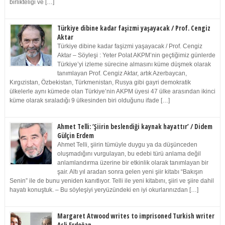
birlikteliği ve […]
Türkiye dibine kadar faşizmi yaşayacak / Prof. Cengiz
Aktar
Türkiye dibine kadar faşizmi yaşayacak / Prof. Cengiz
Aktar – Söyleşi : Yeter Polat AKPM’nin geçtiğimiz günlerde
Türkiye’yi izleme sürecine almasını küme düşmek olarak
tanımlayan Prof. Cengiz Aktar, artık Azerbaycan,
Kırgızistan, Özbekistan, Türkmenistan, Rusya gibi gayri demokratik
ülkelerle aynı kümede olan Türkiye’nin AKPM üyesi 47 ülke arasından ikinci
küme olarak sıraladığı 9 ülkesinden biri olduğunu ifade […]
Ahmet Telli: ‘Şiirin beslendiği kaynak hayattır’ / Didem
Gülçin Erdem
Ahmet Telli, şiirin tümüyle duygu ya da düşünceden
oluşmadığını vurgulayan, bu edebi türü anlama değil
anlamlandırma üzerine bir etkinlik olarak tanımlayan bir
şair. Altı yıl aradan sonra gelen yeni şiir kitabı “Bakışın
Senin” ile de bunu yeniden kanıtlıyor. Telli ile yeni kitabını, şiiri ve şiire dahil
hayatı konuştuk. – Bu söyleşiyi yeryüzündeki en iyi okurlarınızdan […]
Margaret Atwood writes to imprisoned Turkish writer