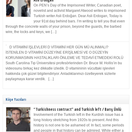
Asli Erdoğan
On PEN’s Day of the Imprisoned Writer, Canadian poet,
novelist and activist Margaret Atwood writes to imprisoned
Turkish writer Asli Erdoğan. Dear Asli Erdogan, Today is
your 91st day behind bars. I’m writing to tell you that even
through the concrete walls of your prison, beyond the guards, the barbed
wire, the locks and keys, we […]
D VİTAMİNİ İŞLEVLERİ D VİTAMİNİ HER GÜN MÜ ALINMALI?
İSTENİLEN D VİTAMİNİ DÜZEYİNE ERİŞİLMESİ VE O DÜZEYİN
KORUNMASININ HASTALIKLARI ÖNLEME VE TEDAVİ ETMEDEKİ ROLÜ
South Carolina Tıp Üniversitesi profesörlerinden Dr. Bruce W. Hollis’in bu
videosunu birkaç kez dikkatle izledik. D vitamininin vücuttaki işlevleri
hakkında çok güzel bilgilendiriyor. Anladıklarımızı özetleyerek sizlerle
paylaşmaya karar verdik. […]
Köşe Yazıları
“Turkishness contract” and Turkish left / Barış Ünlü
Involvement of the Turkish left in the Kurdish issue has a
long history stretching from 1920s to present. And this
history is not one to be ashamed of. In fact, some periods
and people in that history can be admired. While either a