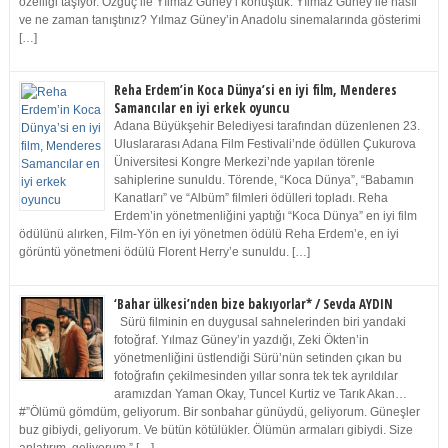
özelliği taşıyor. Özgüç ile Yılmaz Güney’i konuştuk. Yılmaz Güney ile nasıl
ve ne zaman tanıştınız? Yılmaz Güney’in Anadolu sinemalarında gösterimi
[…]
Reha Erdem’in Koca Dünya’si en iyi film, Menderes
Samancılar en iyi erkek oyuncu
Adana Büyükşehir Belediyesi tarafından düzenlenen 23.
Uluslararası Adana Film Festivali’nde ödüllen Çukurova
Üniversitesi Kongre Merkezi’nde yapılan törenle
sahiplerine sunuldu. Törende, “Koca Dünya”, “Babamın
Kanatları” ve “Albüm” filmleri ödülleri topladı. Reha
Erdem’in yönetmenliğini yaptığı “Koca Dünya” en iyi film
ödülünü alırken, Film-Yön en iyi yönetmen ödülü Reha Erdem’e, en iyi
görüntü yönetmeni ödülü Florent Herry’e sunuldu. […]
‘Bahar ülkesi’nden bize bakıyorlar* / Sevda AYDIN
Sürü filminin en duygusal sahnelerinden biri yandaki
fotoğraf. Yılmaz Güney’in yazdığı, Zeki Ökten’in
yönetmenliğini üstlendiği Sürü’nün setinden çıkan bu
fotoğrafın çekilmesinden yıllar sonra tek tek ayrıldılar
aramızdan Yaman Okay, Tuncel Kurtiz ve Tarık Akan…
#”Ölümü gömdüm, geliyorum. Bir sonbahar günüydü, geliyorum. Güneşler
buz gibiydi, geliyorum. Ve bütün kötülükler. Ölümün armaları gibiydi. Size