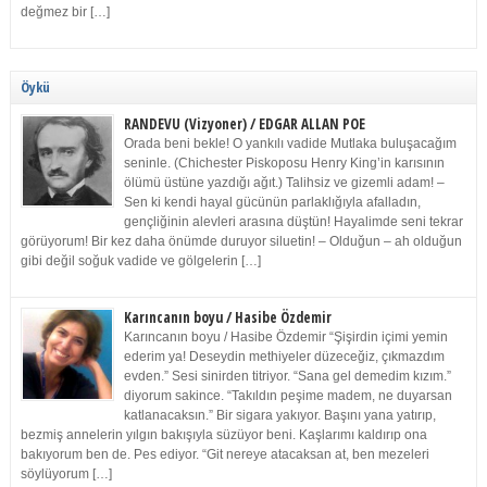
değmez bir […]
Öykü
RANDEVU (Vizyoner) / EDGAR ALLAN POE
Orada beni bekle! O yankılı vadide Mutlaka buluşacağım
seninle. (Chichester Piskoposu Henry King’in karısının
ölümü üstüne yazdığı ağıt.) Talihsiz ve gizemli adam! –
Sen ki kendi hayal gücünün parlaklığıyla afalladın,
gençliğinin alevleri arasına düştün! Hayalimde seni tekrar
görüyorum! Bir kez daha önümde duruyor siluetin! – Olduğun – ah olduğun
gibi değil soğuk vadide ve gölgelerin […]
Karıncanın boyu / Hasibe Özdemir
Karıncanın boyu / Hasibe Özdemir “Şişirdin içimi yemin
ederim ya! Deseydin methiyeler düzeceğiz, çıkmazdım
evden.” Sesi sinirden titriyor. “Sana gel demedim kızım.”
diyorum sakince. “Takıldın peşime madem, ne duyarsan
katlanacaksın.” Bir sigara yakıyor. Başını yana yatırıp,
bezmiş annelerin yılgın bakışıyla süzüyor beni. Kaşlarımı kaldırıp ona
bakıyorum ben de. Pes ediyor. “Git nereye atacaksan at, ben mezeleri
söylüyorum […]