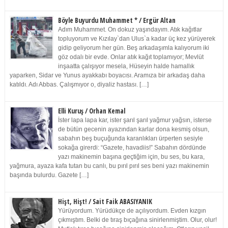
Böyle Buyurdu Muhammet * / Ergür Altan
Adım Muhammet. On dokuz yaşındayım. Atık kağıtlar
topluyorum ve Kızılay`dan Ulus`a kadar üç kez yürüyerek
gidip geliyorum her gün. Beş arkadaşımla kalıyorum iki
göz odalı bir evde. Onlar atık kağıt toplamıyor; Mevlüt
inşaatta çalışıyor mesela, Hüseyin halde hamallık
yaparken, Sidar ve Yunus ayakkabı boyacısı. Aramıza bir arkadaş daha
katıldı. Adı Abbas. Çalışmıyor o, diyaliz hastası. […]
Elli Kuruş / Orhan Kemal
İster lapa lapa kar, ister şarıl şarıl yağmur yağsın, isterse
de bütün gecenin ayazından karlar dona kesmiş olsun,
sabahın beş buçuğunda karanlıkları ürperten sesiyle
sokağa girerdi: “Gazete, havadiis!” Sabahın dördünde
yazı makinemin başına geçtiğim için, bu ses, bu kara,
yağmura, ayaza kafa tutan bu canlı, bu pırıl pırıl ses beni yazı makinemin
başında bulurdu. Gazete […]
Hişt, Hişt! / Sait Faik ABASIYANIK
Yürüyordum. Yürüdükçe de açılıyordum. Evden kızgın
çıkmıştım. Belki de tıraş bıçağına sinirlenmiştim. Olur, olur!