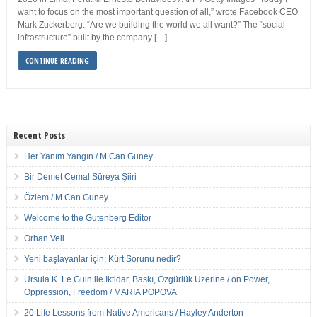
want to focus on the most important question of all,” wrote Facebook CEO
Mark Zuckerberg. “Are we building the world we all want?” The “social
infrastructure” built by the company […]
CONTINUE READING
Recent Posts
Her Yanım Yangın / M Can Guney
Bir Demet Cemal Süreya Şiiri
Özlem / M Can Guney
Welcome to the Gutenberg Editor
Orhan Veli
Yeni başlayanlar için: Kürt Sorunu nedir?
Ursula K. Le Guin ile İktidar, Baskı, Özgürlük Üzerine / on Power,
Oppression, Freedom / MARIA POPOVA
20 Life Lessons from Native Americans / Hayley Anderton