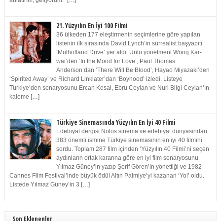
anlatırım, geliyorum.” […]
21. Yüzyılın En İyi 100 Filmi
36 ülkeden 177 eleştirmenin seçimlerine göre yapılan
listenin ilk sırasında David Lynch’in sürrealist başyapıtı
‘Mulholland Drive’ yer aldı. Ünlü yönetmeni Wong Kar-
wai’den ‘In the Mood for Love’, Paul Thomas
Anderson’dan ‘There Will Be Blood’, Hayao Miyazaki’den
‘Spirited Away’ ve Richard Linklater’dan ‘Boyhood’ izledi. Listeye
Türkiye’den senaryosunu Ercan Kesal, Ebru Ceylan ve Nuri Bilgi Ceylan’ın
kaleme […]
Türkiye Sinemasında Yüzyılın En İyi 40 Filmi
Edebiyat dergisi Notos sinema ve edebiyat dünyasından
383 önemli ismine Türkiye sinemasının en iyi 40 filmini
sordu. Toplam 287 film içinden ‘Yüzyılın 40 Filmi’ni seçen
aydınların ortak kararına göre en iyi film senaryosunu
Yılmaz Güney’in yazıp Şerif Gören’in yönettiği ve 1982
Cannes Film Festival’inde büyük ödül Altın Palmiye’yi kazanan ‘Yol’ oldu.
Listede Yılmaz Güney’in 3 […]
Son Eklenenler