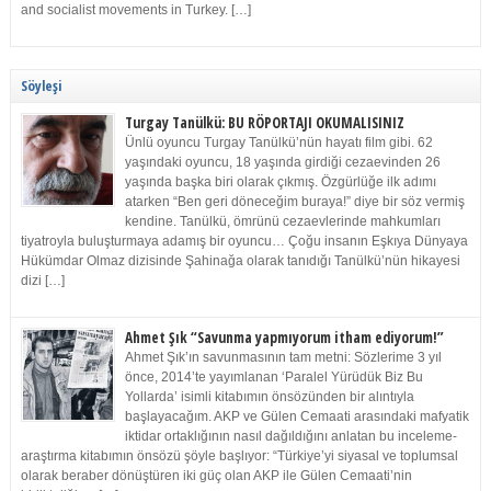
and socialist movements in Turkey. […]
Söyleşi
Turgay Tanülkü: BU RÖPORTAJI OKUMALISINIZ
Ünlü oyuncu Turgay Tanülkü’nün hayatı film gibi. 62
yaşındaki oyuncu, 18 yaşında girdiği cezaevinden 26
yaşında başka biri olarak çıkmış. Özgürlüğe ilk adımı
atarken “Ben geri döneceğim buraya!” diye bir söz vermiş
kendine. Tanülkü, ömrünü cezaevlerinde mahkumları
tiyatroyla buluşturmaya adamış bir oyuncu… Çoğu insanın Eşkıya Dünyaya
Hükümdar Olmaz dizisinde Şahinağa olarak tanıdığı Tanülkü’nün hikayesi
dizi […]
Ahmet Şık “Savunma yapmıyorum itham ediyorum!”
Ahmet Şık’ın savunmasının tam metni: Sözlerime 3 yıl
önce, 2014’te yayımlanan ‘Paralel Yürüdük Biz Bu
Yollarda’ isimli kitabımın önsözünden bir alıntıyla
başlayacağım. AKP ve Gülen Cemaati arasındaki mafyatik
iktidar ortaklığının nasıl dağıldığını anlatan bu inceleme-
araştırma kitabımın önsözü şöyle başlıyor: “Türkiye’yi siyasal ve toplumsal
olarak beraber dönüştüren iki güç olan AKP ile Gülen Cemaati’nin