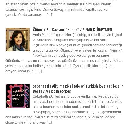
anlatan Stefan Zweig, “kendi hayatının sonunu” ise bir trajedi olarak
yazmayı seçmişti. İkinci Dünya Savaşı’nın ruhunda yarattığı acı ve
çaresizliğe dayanamayan […]
Ölümcül Bir Kavram; “Kimlik” / PINAR K. ÜRETMEN
Amin Maalouf, çoklu kimliğe sahip, bu kimlikleriyle kişisel
ve varoluşsal sorgulamasını yapmış ve barışmış
kişiliklerin kimlik savaşlarını ve şiddeti sonlandırabileceği
umudunu taşıyor. Ölümcül ve el yakan bir kavram “kimlik”.
Nice katliam, cinayet, şiddet ve vahşetin bahanesi.
Günümüz dünyasının distopyaya ve günümüz insanınınsa eleştirel zekâdan
yoksun otomatlar haline gelmesinin şifresi. Oysa kimlik, kim olduğunu
arayan, varoluşunu […]
Sabahattin Ali’s magical tale of Turkish love and loss in
Berlin / Malcolm Forbes
Sabahattin Ali led a short but eventful life. Regarded by
many as the father of modernist Turkish literature, Ali was
also a teacher, translator and journalist. His left-leaning
newspaper, Marco Pasa, became a target of government
censorship in the 1940s due to its satirical editorials. Ali also sailed too
close to the wind and was […]