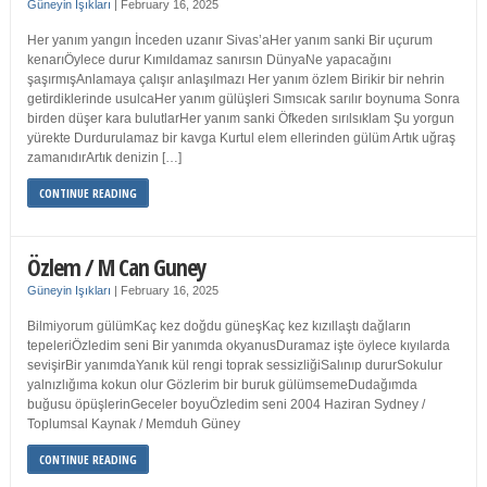
Güneyin Işıkları
|
February 16, 2025
Her yanım yangın İnceden uzanır Sivas’aHer yanım sanki Bir uçurum
kenarıÖylece durur Kımıldamaz sanırsın DünyaNe yapacağını
şaşırmışAnlamaya çalışır anlaşılmazı Her yanım özlem Birikir bir nehrin
getirdiklerinde usulcaHer yanım gülüşleri Sımsıcak sarılır boynuma Sonra
birden düşer kara bulutlarHer yanım sanki Öfkeden sırılsıklam Şu yorgun
yürekte Durdurulamaz bir kavga Kurtul elem ellerinden gülüm Artık uğraş
zamanıdırArtık denizin […]
CONTINUE READING
Özlem / M Can Guney
Güneyin Işıkları
|
February 16, 2025
Bilmiyorum gülümKaç kez doğdu güneşKaç kez kızıllaştı dağların
tepeleriÖzledim seni Bir yanımda okyanusDuramaz işte öylece kıyılarda
sevişirBir yanımdaYanık kül rengi toprak sessizliğiSalınıp dururSokulur
yalnızlığıma kokun olur Gözlerim bir buruk gülümsemeDudağımda
buğusu öpüşlerinGeceler boyuÖzledim seni 2004 Haziran Sydney /
Toplumsal Kaynak / Memduh Güney
CONTINUE READING