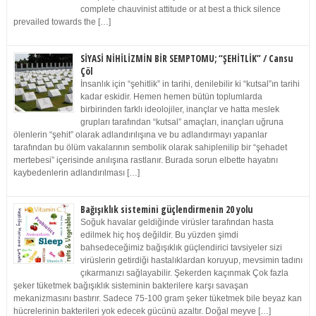
complete chauvinist attitude or at best a thick silence
prevailed towards the […]
SİYASİ NİHİLİZMİN BİR SEMPTOMU; “ŞEHİTLİK” / Cansu
Çöl
İnsanlık için “şehitlik” in tarihi, denilebilir ki “kutsal”ın tarihi
kadar eskidir. Hemen hemen bütün toplumlarda
birbirinden farklı ideolojiler, inançlar ve hatta meslek
grupları tarafından “kutsal” amaçları, inançları uğruna
ölenlerin “şehit” olarak adlandırılışına ve bu adlandırmayı yapanlar
tarafından bu ölüm vakalarının sembolik olarak sahiplenilip bir “şehadet
mertebesi” içerisinde anılışına rastlanır. Burada sorun elbette hayatını
kaybedenlerin adlandırılması […]
Bağışıklık sistemini güçlendirmenin 20 yolu
Soğuk havalar geldiğinde virüsler tarafından hasta
edilmek hiç hoş değildir. Bu yüzden şimdi
bahsedeceğimiz bağışıklık güçlendirici tavsiyeler sizi
virüslerin getirdiği hastalıklardan koruyup, mevsimin tadını
çıkarmanızı sağlayabilir. Şekerden kaçınmak Çok fazla
şeker tüketmek bağışıklık sisteminin bakterilere karşı savaşan
mekanizmasını bastırır. Sadece 75-100 gram şeker tüketmek bile beyaz kan
hücrelerinin bakterileri yok edecek gücünü azaltır. Doğal meyve […]