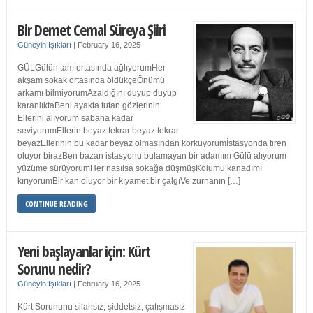
Bir Demet Cemal Süreya Şiiri
Güneyin Işıkları
|
February 16, 2025
GÜLGülün tam ortasında ağlıyorumHer
akşam sokak ortasında öldükçeÖnümü
arkamı bilmiyorumAzaldığını duyup duyup
karanlıktaBeni ayakta tutan gözlerinin
Ellerini alıyorum sabaha kadar
seviyorumEllerin beyaz tekrar beyaz tekrar
beyazEllerinin bu kadar beyaz olmasından korkuyorumİstasyonda tiren
oluyor birazBen bazan istasyonu bulamayan bir adamım Gülü alıyorum
yüzüme sürüyorumHer nasılsa sokağa düşmüşKolumu kanadımı
kırıyorumBir kan oluyor bir kıyamet bir çalgıVe zurnanın […]
CONTINUE READING
Yeni başlayanlar için: Kürt
Sorunu nedir?
Güneyin Işıkları
|
February 16, 2025
Kürt Sorununu silahsız, şiddetsiz, çatışmasız