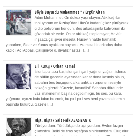
Böyle Buyurdu Muhammet * / Ergür Altan
Adım Muhammet. On dokuz yaşındayım. Atık kağıtlar
topluyorum ve Kızılay`dan Ulus`a kadar üç kez yürüyerek
gidip geliyorum her gün. Beş arkadaşımla kalıyorum iki
göz odalı bir evde. Onlar atık kağıt toplamıyor; Mevlüt
inşaatta çalışıyor mesela, Hüseyin halde hamallık
yaparken, Sidar ve Yunus ayakkabı boyacısı. Aramıza bir arkadaş daha
katıldı. Adı Abbas. Çalışmıyor o, diyaliz hastası. […]
Elli Kuruş / Orhan Kemal
İster lapa lapa kar, ister şarıl şarıl yağmur yağsın, isterse
de bütün gecenin ayazından karlar dona kesmiş olsun,
sabahın beş buçuğunda karanlıkları ürperten sesiyle
sokağa girerdi: “Gazete, havadiis!” Sabahın dördünde
yazı makinemin başına geçtiğim için, bu ses, bu kara,
yağmura, ayaza kafa tutan bu canlı, bu pırıl pırıl ses beni yazı makinemin
başında bulurdu. Gazete […]
Hişt, Hişt! / Sait Faik ABASIYANIK
Yürüyordum. Yürüdükçe de açılıyordum. Evden kızgın
çıkmıştım. Belki de tıraş bıçağına sinirlenmiştim. Olur, olur!