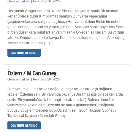
Güneyin Işıkları
|
February 16, 2025
Her yanım yangın İnceden uzanır Sivas’aHer yanım sanki Bir uçurum
kenarıÖylece durur Kımıldamaz sanırsın DünyaNe yapacağını
şaşırmışAnlamaya çalışır anlaşılmazı Her yanım özlem Birikir bir nehrin
getirdiklerinde usulcaHer yanım gülüşleri Sımsıcak sarılır boynuma Sonra
birden düşer kara bulutlarHer yanım sanki Öfkeden sırılsıklam Şu yorgun
yürekte Durdurulamaz bir kavga Kurtul elem ellerinden gülüm Artık uğraş
zamanıdırArtık denizin […]
CONTINUE READING
Özlem / M Can Guney
Güneyin Işıkları
|
February 16, 2025
Bilmiyorum gülümKaç kez doğdu güneşKaç kez kızıllaştı dağların
tepeleriÖzledim seni Bir yanımda okyanusDuramaz işte öylece kıyılarda
sevişirBir yanımdaYanık kül rengi toprak sessizliğiSalınıp dururSokulur
yalnızlığıma kokun olur Gözlerim bir buruk gülümsemeDudağımda
buğusu öpüşlerinGeceler boyuÖzledim seni 2004 Haziran Sydney /
Toplumsal Kaynak / Memduh Güney
CONTINUE READING