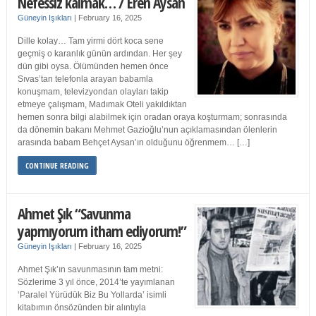
Nefessiz kalmak… / Eren Aysan
Güneyin Işıkları
|
February 16, 2025
Dille kolay… Tam yirmi dört koca sene
geçmiş o karanlık günün ardından. Her şey
dün gibi oysa. Ölümünden hemen önce
Sıvas’tan telefonla arayan babamla
konuşmam, televizyondan olayları takip
etmeye çalışmam, Madımak Oteli yakıldıktan
hemen sonra bilgi alabilmek için oradan oraya koşturmam; sonrasında
da dönemin bakanı Mehmet Gazioğlu’nun açıklamasından ölenlerin
arasında babam Behçet Aysan’ın olduğunu öğrenmem… […]
CONTINUE READING
Ahmet Şık “Savunma
yapmıyorum itham ediyorum!”
Güneyin Işıkları
|
February 16, 2025
Ahmet Şık’ın savunmasının tam metni:
Sözlerime 3 yıl önce, 2014’te yayımlanan
‘Paralel Yürüdük Biz Bu Yollarda’ isimli
kitabımın önsözünden bir alıntıyla