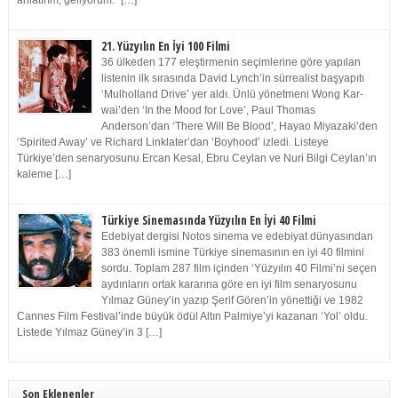
anlatırım, geliyorum.” […]
21. Yüzyılın En İyi 100 Filmi
36 ülkeden 177 eleştirmenin seçimlerine göre yapılan
listenin ilk sırasında David Lynch’in sürrealist başyapıtı
‘Mulholland Drive’ yer aldı. Ünlü yönetmeni Wong Kar-
wai’den ‘In the Mood for Love’, Paul Thomas
Anderson’dan ‘There Will Be Blood’, Hayao Miyazaki’den
‘Spirited Away’ ve Richard Linklater’dan ‘Boyhood’ izledi. Listeye
Türkiye’den senaryosunu Ercan Kesal, Ebru Ceylan ve Nuri Bilgi Ceylan’ın
kaleme […]
Türkiye Sinemasında Yüzyılın En İyi 40 Filmi
Edebiyat dergisi Notos sinema ve edebiyat dünyasından
383 önemli ismine Türkiye sinemasının en iyi 40 filmini
sordu. Toplam 287 film içinden ‘Yüzyılın 40 Filmi’ni seçen
aydınların ortak kararına göre en iyi film senaryosunu
Yılmaz Güney’in yazıp Şerif Gören’in yönettiği ve 1982
Cannes Film Festival’inde büyük ödül Altın Palmiye’yi kazanan ‘Yol’ oldu.
Listede Yılmaz Güney’in 3 […]
Son Eklenenler