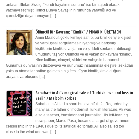
anlatan Stefan Zweig, “kendi hayatının sonunu” ise bir trajedi olarak
yazmayı seçmişti. İkinci Dünya Savaşı’nın ruhunda yarattığı acı ve
çaresizliğe dayanamayan […]
Ölümcül Bir Kavram; “Kimlik” / PINAR K. ÜRETMEN
Amin Maalouf, çoklu kimliğe sahip, bu kimlikleriyle kişisel
ve varoluşsal sorgulamasını yapmış ve barışmış
kişiliklerin kimlik savaşlarını ve şiddeti sonlandırabileceği
umudunu taşıyor. Ölümcül ve el yakan bir kavram “kimlik”.
Nice katliam, cinayet, şiddet ve vahşetin bahanesi.
Günümüz dünyasının distopyaya ve günümüz insanınınsa eleştirel zekâdan
yoksun otomatlar haline gelmesinin şifresi. Oysa kimlik, kim olduğunu
arayan, varoluşunu […]
Sabahattin Ali’s magical tale of Turkish love and loss in
Berlin / Malcolm Forbes
Sabahattin Ali led a short but eventful life. Regarded by
many as the father of modernist Turkish literature, Ali was
also a teacher, translator and journalist. His left-leaning
newspaper, Marco Pasa, became a target of government
censorship in the 1940s due to its satirical editorials. Ali also sailed too
close to the wind and was […]