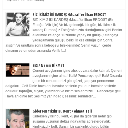
BİZ İKİMİZ İKİ KARDEŞ /Muzaffer İlhan ERDOST
BİZ İKİMİZ İKİ KARDEŞ /Muzaffer İlhan ERDOST (Bir
Fotoğraf Altı İçin) Ve biz geleceğiz bir gün, biz ikimiz İki
kardeş Duracağız Fotoğrafımızda durduğumuz gibi Benim
ellerimde kelepçe Yüzümde yapay bir gülüş (Kelepçeyi
yadırgamanın gülüşü belki İlk kez olduğu için Sonra
alıştım Ve unuttum sonra kelepçeyi bileklerimde) Senin yüzün İçerde
olmanın ve umudun arasında Ve ilk […]
SES / Nâzım HİKMET
Çeneni avuçlarının içine alıp, duvara dalıp kalma!. Çeneni
avuçlarının içine alma!. Kalk! Pencereye gel! Bak! Dışarda
gece bir cenup denizi gibi güzel, çarpıyor pencerene
dalgaları.. Gel! Dinle havaları: havalar seslerin yoludur, havalar seslerle
doludur: toprağın, suyun, yıldızların ve bizim seslerimizle… Pencereye gel!
Havaları dinle bir: Sesimiz yanındadır, sesimiz seninledir…
Gidersen Yıkılır Bu Kent / Ahmet Telli
Gidersen yıkılır bu kent, kuşlar da giderBir nehir gibi
susarım yüzünün deltasındaYanlış adreslerdeydik,
kimliksizdik belkiSarışın bir şaşkınlık olurdu bütün