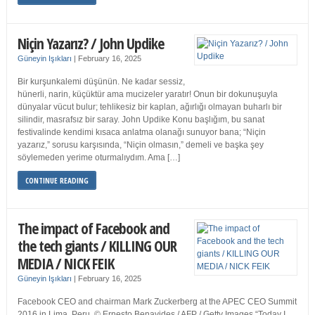
Niçin Yazarız? / John Updike
Güneyin Işıkları
|
February 16, 2025
Bir kurşunkalemi düşünün. Ne kadar sessiz,
hünerli, narin, küçüktür ama mucizeler yaratır! Onun bir dokunuşuyla
dünyalar vücut bulur; tehlikesiz bir kaplan, ağırlığı olmayan buharlı bir
silindir, masrafsız bir saray. John Updike Konu başlığım, bu sanat
festivalinde kendimi kısaca anlatma olanağı sunuyor bana; “Niçin
yazarız,” sorusu karşısında, “Niçin olmasın,” demeli ve başka şey
söylemeden yerime oturmalıydım. Ama […]
CONTINUE READING
The impact of Facebook and
the tech giants / KILLING OUR
MEDIA / NICK FEIK
Güneyin Işıkları
|
February 16, 2025
Facebook CEO and chairman Mark Zuckerberg at the APEC CEO Summit
2016 in Lima, Peru. © Ernesto Benavides / AFP / Getty Images “Today I