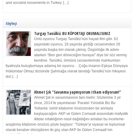
and socialist movements in Turkey. […]
Söyleşi
Turgay Tanülkü: BU RÖPORTAJI OKUMALISINIZ
Ünlü oyuncu Turgay Tanülkü’nün hayatı film gibi. 62
yaşındaki oyuncu, 18 yaşında girdiği cezaevinden 26
yaşında başka biri olarak çıkmış. Özgürlüğe ilk adımı
atarken “Ben geri döneceğim buraya!” diye bir söz vermiş
kendine. Tanülkü, ömrünü cezaevlerinde mahkumları
tiyatroyla buluşturmaya adamış bir oyuncu… Çoğu insanın Eşkıya Dünyaya
Hükümdar Olmaz dizisinde Şahinağa olarak tanıdığı Tanülkü’nün hikayesi
dizi […]
Ahmet Şık “Savunma yapmıyorum itham ediyorum!”
Ahmet Şık’ın savunmasının tam metni: Sözlerime 3 yıl
önce, 2014’te yayımlanan ‘Paralel Yürüdük Biz Bu
Yollarda’ isimli kitabımın önsözünden bir alıntıyla
başlayacağım. AKP ve Gülen Cemaati arasındaki mafyatik
iktidar ortaklığının nasıl dağıldığını anlatan bu inceleme-
araştırma kitabımın önsözü şöyle başlıyor: “Türkiye’yi siyasal ve toplumsal
olarak beraber dönüştüren iki güç olan AKP ile Gülen Cemaati’nin