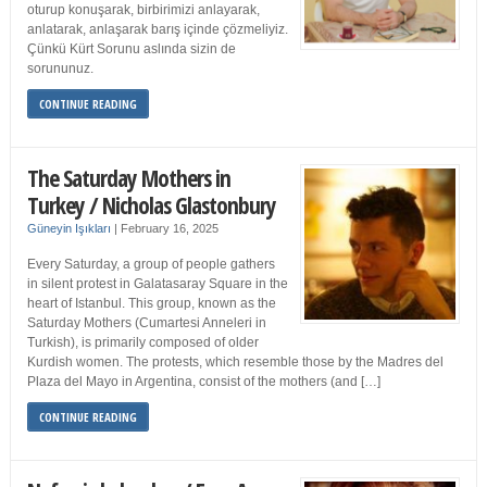
oturup konuşarak, birbirimizi anlayarak,
anlatarak, anlaşarak barış içinde çözmeliyiz.
Çünkü Kürt Sorunu aslında sizin de
sorununuz.
CONTINUE READING
The Saturday Mothers in
Turkey / Nicholas Glastonbury
Güneyin Işıkları
|
February 16, 2025
Every Saturday, a group of people gathers
in silent protest in Galatasaray Square in the
heart of Istanbul. This group, known as the
Saturday Mothers (Cumartesi Anneleri in
Turkish), is primarily composed of older
Kurdish women. The protests, which resemble those by the Madres del
Plaza del Mayo in Argentina, consist of the mothers (and […]
CONTINUE READING