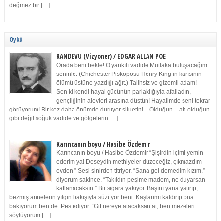
değmez bir […]
Öykü
RANDEVU (Vizyoner) / EDGAR ALLAN POE
Orada beni bekle! O yankılı vadide Mutlaka buluşacağım
seninle. (Chichester Piskoposu Henry King’in karısının
ölümü üstüne yazdığı ağıt.) Talihsiz ve gizemli adam! –
Sen ki kendi hayal gücünün parlaklığıyla afalladın,
gençliğinin alevleri arasına düştün! Hayalimde seni tekrar
görüyorum! Bir kez daha önümde duruyor siluetin! – Olduğun – ah olduğun
gibi değil soğuk vadide ve gölgelerin […]
Karıncanın boyu / Hasibe Özdemir
Karıncanın boyu / Hasibe Özdemir “Şişirdin içimi yemin
ederim ya! Deseydin methiyeler düzeceğiz, çıkmazdım
evden.” Sesi sinirden titriyor. “Sana gel demedim kızım.”
diyorum sakince. “Takıldın peşime madem, ne duyarsan
katlanacaksın.” Bir sigara yakıyor. Başını yana yatırıp,
bezmiş annelerin yılgın bakışıyla süzüyor beni. Kaşlarımı kaldırıp ona
bakıyorum ben de. Pes ediyor. “Git nereye atacaksan at, ben mezeleri
söylüyorum […]