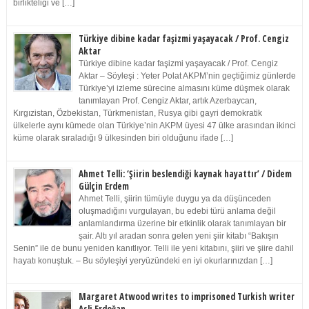
birlikteliği ve […]
Türkiye dibine kadar faşizmi yaşayacak / Prof. Cengiz
Aktar
Türkiye dibine kadar faşizmi yaşayacak / Prof. Cengiz
Aktar – Söyleşi : Yeter Polat AKPM’nin geçtiğimiz günlerde
Türkiye’yi izleme sürecine almasını küme düşmek olarak
tanımlayan Prof. Cengiz Aktar, artık Azerbaycan,
Kırgızistan, Özbekistan, Türkmenistan, Rusya gibi gayri demokratik
ülkelerle aynı kümede olan Türkiye’nin AKPM üyesi 47 ülke arasından ikinci
küme olarak sıraladığı 9 ülkesinden biri olduğunu ifade […]
Ahmet Telli: ‘Şiirin beslendiği kaynak hayattır’ / Didem
Gülçin Erdem
Ahmet Telli, şiirin tümüyle duygu ya da düşünceden
oluşmadığını vurgulayan, bu edebi türü anlama değil
anlamlandırma üzerine bir etkinlik olarak tanımlayan bir
şair. Altı yıl aradan sonra gelen yeni şiir kitabı “Bakışın
Senin” ile de bunu yeniden kanıtlıyor. Telli ile yeni kitabını, şiiri ve şiire dahil
hayatı konuştuk. – Bu söyleşiyi yeryüzündeki en iyi okurlarınızdan […]
Margaret Atwood writes to imprisoned Turkish writer