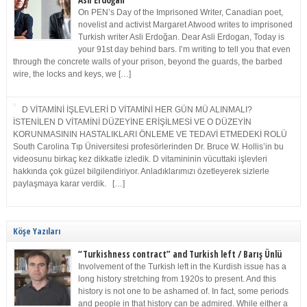
Asli Erdoğan
On PEN’s Day of the Imprisoned Writer, Canadian poet,
novelist and activist Margaret Atwood writes to imprisoned
Turkish writer Asli Erdoğan. Dear Asli Erdogan, Today is
your 91st day behind bars. I’m writing to tell you that even
through the concrete walls of your prison, beyond the guards, the barbed
wire, the locks and keys, we […]
D VİTAMİNİ İŞLEVLERİ D VİTAMİNİ HER GÜN MÜ ALINMALI?
İSTENİLEN D VİTAMİNİ DÜZEYİNE ERİŞİLMESİ VE O DÜZEYİN
KORUNMASININ HASTALIKLARI ÖNLEME VE TEDAVİ ETMEDEKİ ROLÜ
South Carolina Tıp Üniversitesi profesörlerinden Dr. Bruce W. Hollis’in bu
videosunu birkaç kez dikkatle izledik. D vitamininin vücuttaki işlevleri
hakkında çok güzel bilgilendiriyor. Anladıklarımızı özetleyerek sizlerle
paylaşmaya karar verdik. […]
Köşe Yazıları
“Turkishness contract” and Turkish left / Barış Ünlü
Involvement of the Turkish left in the Kurdish issue has a
long history stretching from 1920s to present. And this
history is not one to be ashamed of. In fact, some periods
and people in that history can be admired. While either a