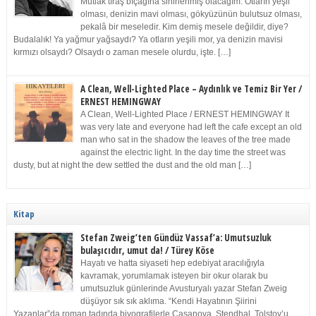
Mutlak tıraş bıçağına sinirlenmiş olacağım. Otların yeşil
olması, denizin mavi olması, gökyüzünün bulutsuz olması,
pekalâ bir meseledir. Kim demiş mesele değildir, diye?
Budalalık! Ya yağmur yağsaydı? Ya otların yeşili mor, ya denizin mavisi
kırmızı olsaydı? Olsaydı o zaman mesele olurdu, işte. […]
A Clean, Well-Lighted Place – Aydınlık ve Temiz Bir Yer /
ERNEST HEMINGWAY
A Clean, Well-Lighted Place / ERNEST HEMINGWAY It
was very late and everyone had left the cafe except an old
man who sat in the shadow the leaves of the tree made
against the electric light. In the day time the street was
dusty, but at night the dew settled the dust and the old man […]
Kitap
Stefan Zweig’ten Gündüz Vassaf’a: Umutsuzluk
bulaşıcıdır, umut da! / Türey Köse
Hayatı ve hatta siyaseti hep edebiyat aracılığıyla
kavramak, yorumlamak isteyen bir okur olarak bu
umutsuzluk günlerinde Avusturyalı yazar Stefan Zweig
düşüyor sık sık aklıma. “Kendi Hayatının Şiirini
Yazanlar”da roman tadında biyografilerle Casanova, Stendhal, Tolstoy’u