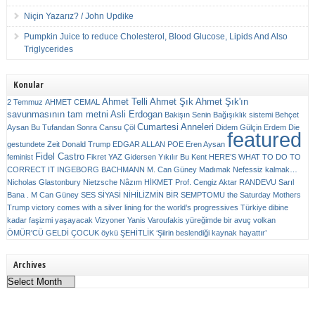
Niçin Yazarız? / John Updike
Pumpkin Juice to reduce Cholesterol, Blood Glucose, Lipids And Also
Triglycerides
Konular
Ahmet Telli
Ahmet Şık
Ahmet Şık'ın
2 Temmuz
AHMET CEMAL
savunmasının tam metni
Asli Erdogan
Bakişın Senin
Bağışıklık sistemi
Behçet
Cumartesi Anneleri
Aysan
Bu Tufandan Sonra
Cansu Çöl
Didem Gülçin Erdem
Die
featured
gestundete Zeit
Donald Trump
EDGAR ALLAN POE
Eren Aysan
Fidel Castro
feminist
Fikret YAZ
Gidersen Yıkılır Bu Kent
HERE’S WHAT TO DO TO
CORRECT IT
INGEBORG BACHMANN
M. Can Güney
Madımak
Nefessiz kalmak…
Nicholas Glastonbury
Nietzsche
Nâzım HİKMET
Prof. Cengiz Aktar
RANDEVU
Sarıl
Bana . M Can Güney
SES
SİYASİ NİHİLİZMİN BİR SEMPTOMU
the Saturday Mothers
Trump victory comes with a silver lining for the world’s progressives
Türkiye dibine
kadar faşizmi yaşayacak
Vizyoner
Yanis Varoufakis
yüreğimde bir avuç volkan
ÖMÜR'CÜ GELDİ ÇOCUK
öykü
ŞEHİTLİK
‘Şiirin beslendiği kaynak hayattır’
Archives
Archives