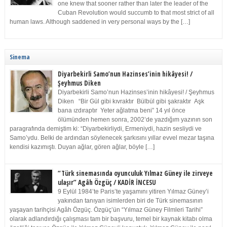
one knew that sooner rather than later the leader of the
Cuban Revolution would succumb to that most strict of all
human laws. Although saddened in very personal ways by the […]
Sinema
Diyarbekirli Samo’nun Hazinses’inin hikâyesi! /
Şeyhmus Diken
Diyarbekirli Samo’nun Hazinses’inin hikâyesi! / Şeyhmus
Diken “Bir Gül gibi kıvraktır Bülbül gibi şakraktır Aşk
bana ızdıraptır Yeter ağlatma beni” 14 yıl önce
ölümünden hemen sonra, 2002’de yazdığım yazının son
paragrafında demiştim ki: “Diyarbekirliydi, Ermeniydi, hazin sesliydi ve
Samo’ydu. Belki de ardından söylenecek şarkısını yıllar evvel mezar taşına
kendisi kazımıştı. Duyan ağlar, gören ağlar, böyle […]
“Türk sinemasında oyunculuk Yılmaz Güney ile zirveye
ulaşır” Agâh Özgüç / KADİR İNCESU
9 Eylül 1984’te Paris’te yaşamını yitiren Yılmaz Güney’i
yakından tanıyan isimlerden biri de Türk sinemasının
yaşayan tarihçisi Agâh Özgüç. Özgüç’ün “Yılmaz Güney Filmleri Tarihi”
olarak adlandırdığı çalışması tam bir başvuru, temel bir kaynak kitabı olma