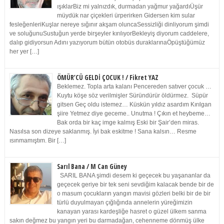
ışıklarBiz mi yalnızdık, durmadan yağmur yağardıÜşür
müydük nar çiçekleri ürperirken Gidersen kim sular
fesleğenleriKuşlar nereye sığınır akşam oluncaSessizliği dinliyorum şimdi
ve soluğunuSustuğun yerde birşeyler kırılıyorBekleyiş diyorum caddelere,
dalıp gidiyorsun Adını yazıyorum bütün otobüs duraklarınaÖpüştüğümüz
her yer […]
ÖMÜR’CÜ GELDİ ÇOCUK ! / Fikret YAZ
Beklemez. Topla arta kalanı Pencereden satıver çocuk …
Kuytu köşe söz verilmişler Süründürür öldürmez. Süpür
gitsen Geç oldu istemez… Küskün yıldız asardım Kırılgan
şiire Yetmez diye geceme.. Unutma ! Çıkın et heybeme…
Bak orda bir kaç imge kalmış Eski bir Şair’den miras.
Nasılsa son dizeye saklanmış. İyi bak eskitme ! Sana kalsın… Resme
ısınmamıştım. Bir […]
Sarıl Bana / M Can Güney
SARIL BANA şimdi desem ki geçecek bu yaşananlar da
geçecek geriye bir tek seni sevdiğim kalacak bende bir de
o masum çocukların yangın mavisi gözleri belki bir de bir
türlü duyulmayan çığlığında annelerin yüreğimizin
kanayan yarası kardeşliğe hasret o güzel ülkem sanma
sakın değmez bu yangın yeri bu darmadağan, cehenneme dönmüş ülke