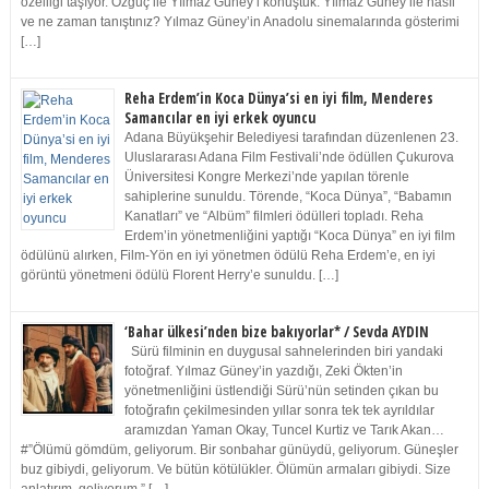
özelliği taşıyor. Özgüç ile Yılmaz Güney’i konuştuk. Yılmaz Güney ile nasıl
ve ne zaman tanıştınız? Yılmaz Güney’in Anadolu sinemalarında gösterimi
[…]
Reha Erdem’in Koca Dünya’si en iyi film, Menderes
Samancılar en iyi erkek oyuncu
Adana Büyükşehir Belediyesi tarafından düzenlenen 23.
Uluslararası Adana Film Festivali’nde ödüllen Çukurova
Üniversitesi Kongre Merkezi’nde yapılan törenle
sahiplerine sunuldu. Törende, “Koca Dünya”, “Babamın
Kanatları” ve “Albüm” filmleri ödülleri topladı. Reha
Erdem’in yönetmenliğini yaptığı “Koca Dünya” en iyi film
ödülünü alırken, Film-Yön en iyi yönetmen ödülü Reha Erdem’e, en iyi
görüntü yönetmeni ödülü Florent Herry’e sunuldu. […]
‘Bahar ülkesi’nden bize bakıyorlar* / Sevda AYDIN
Sürü filminin en duygusal sahnelerinden biri yandaki
fotoğraf. Yılmaz Güney’in yazdığı, Zeki Ökten’in
yönetmenliğini üstlendiği Sürü’nün setinden çıkan bu
fotoğrafın çekilmesinden yıllar sonra tek tek ayrıldılar
aramızdan Yaman Okay, Tuncel Kurtiz ve Tarık Akan…
#”Ölümü gömdüm, geliyorum. Bir sonbahar günüydü, geliyorum. Güneşler
buz gibiydi, geliyorum. Ve bütün kötülükler. Ölümün armaları gibiydi. Size