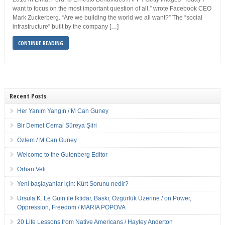
want to focus on the most important question of all,” wrote Facebook CEO
Mark Zuckerberg. “Are we building the world we all want?” The “social
infrastructure” built by the company […]
CONTINUE READING
Recent Posts
Her Yanım Yangın / M Can Guney
Bir Demet Cemal Süreya Şiiri
Özlem / M Can Guney
Welcome to the Gutenberg Editor
Orhan Veli
Yeni başlayanlar için: Kürt Sorunu nedir?
Ursula K. Le Guin ile İktidar, Baskı, Özgürlük Üzerine / on Power,
Oppression, Freedom / MARIA POPOVA
20 Life Lessons from Native Americans / Hayley Anderton