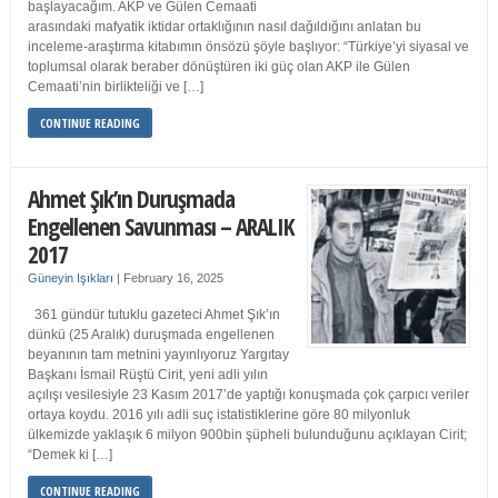
başlayacağım. AKP ve Gülen Cemaati
arasındaki mafyatik iktidar ortaklığının nasıl dağıldığını anlatan bu
inceleme-araştırma kitabımın önsözü şöyle başlıyor: “Türkiye’yi siyasal ve
toplumsal olarak beraber dönüştüren iki güç olan AKP ile Gülen
Cemaati’nin birlikteliği ve […]
CONTINUE READING
Ahmet Şık’ın Duruşmada
Engellenen Savunması – ARALIK
2017
Güneyin Işıkları
|
February 16, 2025
361 gündür tutuklu gazeteci Ahmet Şık’ın
dünkü (25 Aralık) duruşmada engellenen
beyanının tam metnini yayınlıyoruz Yargıtay
Başkanı İsmail Rüştü Cirit, yeni adli yılın
açılışı vesilesiyle 23 Kasım 2017’de yaptığı konuşmada çok çarpıcı veriler
ortaya koydu. 2016 yılı adli suç istatistiklerine göre 80 milyonluk
ülkemizde yaklaşık 6 milyon 900bin şüpheli bulunduğunu açıklayan Cirit;
“Demek ki […]
CONTINUE READING