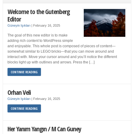
Welcome to the Gutenberg
Editor
Güneyin Işıkları
|
February 16, 2025
The goal of this new editor is to make
adding rich content to WordPress simple
and enjoyable. This whole post is composed of pieces of content—
somewhat similar to LEGO bricks—that you can move around and
interact with. Move your cursor around and you’ll notice the different
blocks light up with outlines and arrows. Press the […]
CONTINUE READING
Orhan Veli
Güneyin Işıkları
|
February 16, 2025
CONTINUE READING
Her Yanım Yangın / M Can Guney