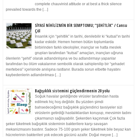
complete chauvinist attitude or at best a thick silence
prevailed towards the […]
SİYASİ NİHİLİZMİN BİR SEMPTOMU; “ŞEHİTLİK” / Cansu
Çöl
İnsanlık için “şehitlik” in tarihi, denilebilir ki “kutsal”ın tarihi
kadar eskidir. Hemen hemen bütün toplumlarda
birbirinden farklı ideolojiler, inançlar ve hatta meslek
grupları tarafından “kutsal” amaçları, inançları uğruna
ölenlerin “şehit” olarak adlandırılışına ve bu adlandırmayı yapanlar
tarafından bu ölüm vakalarının sembolik olarak sahiplenilip bir “şehadet
mertebesi” içerisinde anılışına rastlanır. Burada sorun elbette hayatını
kaybedenlerin adlandırılması […]
Bağışıklık sistemini güçlendirmenin 20 yolu
Soğuk havalar geldiğinde virüsler tarafından hasta
edilmek hiç hoş değildir. Bu yüzden şimdi
bahsedeceğimiz bağışıklık güçlendirici tavsiyeler sizi
virüslerin getirdiği hastalıklardan koruyup, mevsimin tadını
çıkarmanızı sağlayabilir. Şekerden kaçınmak Çok fazla
şeker tüketmek bağışıklık sisteminin bakterilere karşı savaşan
mekanizmasını bastırır. Sadece 75-100 gram şeker tüketmek bile beyaz kan
hücrelerinin bakterileri yok edecek gücünü azaltır. Doğal meyve […]