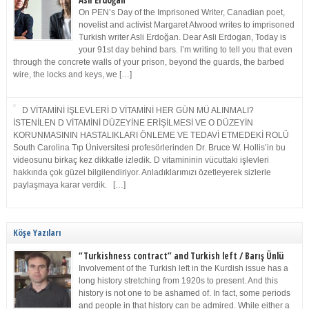
Asli Erdoğan
On PEN’s Day of the Imprisoned Writer, Canadian poet,
novelist and activist Margaret Atwood writes to imprisoned
Turkish writer Asli Erdoğan. Dear Asli Erdogan, Today is
your 91st day behind bars. I’m writing to tell you that even
through the concrete walls of your prison, beyond the guards, the barbed
wire, the locks and keys, we […]
D VİTAMİNİ İŞLEVLERİ D VİTAMİNİ HER GÜN MÜ ALINMALI?
İSTENİLEN D VİTAMİNİ DÜZEYİNE ERİŞİLMESİ VE O DÜZEYİN
KORUNMASININ HASTALIKLARI ÖNLEME VE TEDAVİ ETMEDEKİ ROLÜ
South Carolina Tıp Üniversitesi profesörlerinden Dr. Bruce W. Hollis’in bu
videosunu birkaç kez dikkatle izledik. D vitamininin vücuttaki işlevleri
hakkında çok güzel bilgilendiriyor. Anladıklarımızı özetleyerek sizlerle
paylaşmaya karar verdik. […]
Köşe Yazıları
“Turkishness contract” and Turkish left / Barış Ünlü
Involvement of the Turkish left in the Kurdish issue has a
long history stretching from 1920s to present. And this
history is not one to be ashamed of. In fact, some periods
and people in that history can be admired. While either a