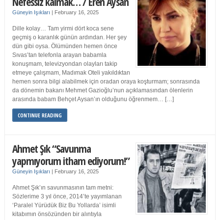
Nefessiz kalmak… / Eren Aysan
Güneyin Işıkları
|
February 16, 2025
Dille kolay… Tam yirmi dört koca sene
geçmiş o karanlık günün ardından. Her şey
dün gibi oysa. Ölümünden hemen önce
Sıvas’tan telefonla arayan babamla
konuşmam, televizyondan olayları takip
etmeye çalışmam, Madımak Oteli yakıldıktan
hemen sonra bilgi alabilmek için oradan oraya koşturmam; sonrasında
da dönemin bakanı Mehmet Gazioğlu’nun açıklamasından ölenlerin
arasında babam Behçet Aysan’ın olduğunu öğrenmem… […]
CONTINUE READING
Ahmet Şık “Savunma
yapmıyorum itham ediyorum!”
Güneyin Işıkları
|
February 16, 2025
Ahmet Şık’ın savunmasının tam metni:
Sözlerime 3 yıl önce, 2014’te yayımlanan
‘Paralel Yürüdük Biz Bu Yollarda’ isimli
kitabımın önsözünden bir alıntıyla