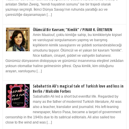
anlatan Stefan Zweig, “kendi hayatının sonunu” ise bir trajedi olarak
yazmayı seçmişti. İkinci Dünya Savaşı’nın ruhunda yarattığı acı ve
çaresizliğe dayanamayan […]
Ölümcül Bir Kavram; “Kimlik” / PINAR K. ÜRETMEN
Amin Maalouf, çoklu kimliğe sahip, bu kimlikleriyle kişisel
ve varoluşsal sorgulamasını yapmış ve barışmış
kişiliklerin kimlik savaşlarını ve şiddeti sonlandırabileceği
umudunu taşıyor. Ölümcül ve el yakan bir kavram “kimlik”.
Nice katliam, cinayet, şiddet ve vahşetin bahanesi.
Günümüz dünyasının distopyaya ve günümüz insanınınsa eleştirel zekâdan
yoksun otomatlar haline gelmesinin şifresi. Oysa kimlik, kim olduğunu
arayan, varoluşunu […]
Sabahattin Ali’s magical tale of Turkish love and loss in
Berlin / Malcolm Forbes
Sabahattin Ali led a short but eventful life. Regarded by
many as the father of modernist Turkish literature, Ali was
also a teacher, translator and journalist. His left-leaning
newspaper, Marco Pasa, became a target of government
censorship in the 1940s due to its satirical editorials. Ali also sailed too
close to the wind and was […]