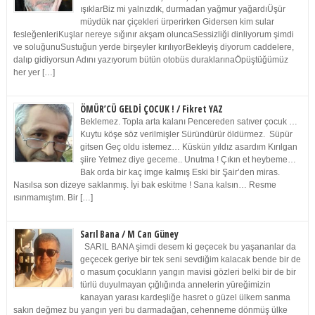
ışıklarBiz mi yalnızdık, durmadan yağmur yağardıÜşür
müydük nar çiçekleri ürperirken Gidersen kim sular
fesleğenleriKuşlar nereye sığınır akşam oluncaSessizliği dinliyorum şimdi
ve soluğunuSustuğun yerde birşeyler kırılıyorBekleyiş diyorum caddelere,
dalıp gidiyorsun Adını yazıyorum bütün otobüs duraklarınaÖpüştüğümüz
her yer […]
ÖMÜR’CÜ GELDİ ÇOCUK ! / Fikret YAZ
Beklemez. Topla arta kalanı Pencereden satıver çocuk …
Kuytu köşe söz verilmişler Süründürür öldürmez. Süpür
gitsen Geç oldu istemez… Küskün yıldız asardım Kırılgan
şiire Yetmez diye geceme.. Unutma ! Çıkın et heybeme…
Bak orda bir kaç imge kalmış Eski bir Şair’den miras.
Nasılsa son dizeye saklanmış. İyi bak eskitme ! Sana kalsın… Resme
ısınmamıştım. Bir […]
Sarıl Bana / M Can Güney
SARIL BANA şimdi desem ki geçecek bu yaşananlar da
geçecek geriye bir tek seni sevdiğim kalacak bende bir de
o masum çocukların yangın mavisi gözleri belki bir de bir
türlü duyulmayan çığlığında annelerin yüreğimizin
kanayan yarası kardeşliğe hasret o güzel ülkem sanma
sakın değmez bu yangın yeri bu darmadağan, cehenneme dönmüş ülke