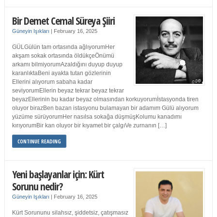
Bir Demet Cemal Süreya Şiiri
Güneyin Işıkları
|
February 16, 2025
GÜLGülün tam ortasında ağlıyorumHer
akşam sokak ortasında öldükçeÖnümü
arkamı bilmiyorumAzaldığını duyup duyup
karanlıktaBeni ayakta tutan gözlerinin
Ellerini alıyorum sabaha kadar
seviyorumEllerin beyaz tekrar beyaz tekrar
beyazEllerinin bu kadar beyaz olmasından korkuyorumİstasyonda tiren
oluyor birazBen bazan istasyonu bulamayan bir adamım Gülü alıyorum
yüzüme sürüyorumHer nasılsa sokağa düşmüşKolumu kanadımı
kırıyorumBir kan oluyor bir kıyamet bir çalgıVe zurnanın […]
CONTINUE READING
Yeni başlayanlar için: Kürt
Sorunu nedir?
Güneyin Işıkları
|
February 16, 2025
Kürt Sorununu silahsız, şiddetsiz, çatışmasız