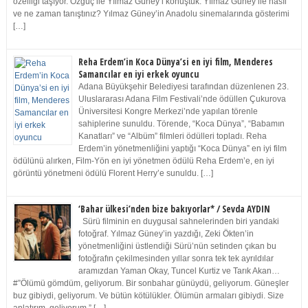
özelliği taşıyor. Özgüç ile Yılmaz Güney’i konuştuk. Yılmaz Güney ile nasıl
ve ne zaman tanıştınız? Yılmaz Güney’in Anadolu sinemalarında gösterimi
[…]
Reha Erdem’in Koca Dünya’si en iyi film, Menderes
Samancılar en iyi erkek oyuncu
Adana Büyükşehir Belediyesi tarafından düzenlenen 23.
Uluslararası Adana Film Festivali’nde ödüllen Çukurova
Üniversitesi Kongre Merkezi’nde yapılan törenle
sahiplerine sunuldu. Törende, “Koca Dünya”, “Babamın
Kanatları” ve “Albüm” filmleri ödülleri topladı. Reha
Erdem’in yönetmenliğini yaptığı “Koca Dünya” en iyi film
ödülünü alırken, Film-Yön en iyi yönetmen ödülü Reha Erdem’e, en iyi
görüntü yönetmeni ödülü Florent Herry’e sunuldu. […]
‘Bahar ülkesi’nden bize bakıyorlar* / Sevda AYDIN
Sürü filminin en duygusal sahnelerinden biri yandaki
fotoğraf. Yılmaz Güney’in yazdığı, Zeki Ökten’in
yönetmenliğini üstlendiği Sürü’nün setinden çıkan bu
fotoğrafın çekilmesinden yıllar sonra tek tek ayrıldılar
aramızdan Yaman Okay, Tuncel Kurtiz ve Tarık Akan…
#”Ölümü gömdüm, geliyorum. Bir sonbahar günüydü, geliyorum. Güneşler
buz gibiydi, geliyorum. Ve bütün kötülükler. Ölümün armaları gibiydi. Size