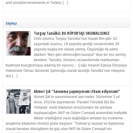
and socialist movements in Turkey. […]
Söyleşi
Turgay Tanülkü: BU RÖPORTAJI OKUMALISINIZ
Ünlü oyuncu Turgay Tanülkü’nün hayatı film gibi. 62
yaşındaki oyuncu, 18 yaşında girdiği cezaevinden 26
yaşında başka biri olarak çıkmış. Özgürlüğe ilk adımı
atarken “Ben geri döneceğim buraya!” diye bir söz vermiş
kendine. Tanülkü, ömrünü cezaevlerinde mahkumları
tiyatroyla buluşturmaya adamış bir oyuncu… Çoğu insanın Eşkıya Dünyaya
Hükümdar Olmaz dizisinde Şahinağa olarak tanıdığı Tanülkü’nün hikayesi
dizi […]
Ahmet Şık “Savunma yapmıyorum itham ediyorum!”
Ahmet Şık’ın savunmasının tam metni: Sözlerime 3 yıl
önce, 2014’te yayımlanan ‘Paralel Yürüdük Biz Bu
Yollarda’ isimli kitabımın önsözünden bir alıntıyla
başlayacağım. AKP ve Gülen Cemaati arasındaki mafyatik
iktidar ortaklığının nasıl dağıldığını anlatan bu inceleme-
araştırma kitabımın önsözü şöyle başlıyor: “Türkiye’yi siyasal ve toplumsal
olarak beraber dönüştüren iki güç olan AKP ile Gülen Cemaati’nin