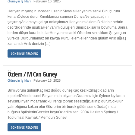
Güneyin Işıkları
|
February 16, 2025
Her yanım yangın İnceden uzanır Sivas’aHer yanım sanki Bir uçurum
kenarıÖylece durur Kımıldamaz sanırsın DünyaNe yapacağını
şaşırmışAnlamaya çalışır anlaşılmazı Her yanım özlem Birikir bir nehrin
getirdiklerinde usulcaHer yanım gülüşleri Sımsıcak sarılır boynuma Sonra
birden düşer kara bulutlarHer yanım sanki Öfkeden sırılsıklam Şu yorgun
yürekte Durdurulamaz bir kavga Kurtul elem ellerinden gülüm Artık uğraş
zamanıdırArtık denizin […]
CONTINUE READING
Özlem / M Can Guney
Güneyin Işıkları
|
February 16, 2025
Bilmiyorum gülümKaç kez doğdu güneşKaç kez kızıllaştı dağların
tepeleriÖzledim seni Bir yanımda okyanusDuramaz işte öylece kıyılarda
sevişirBir yanımdaYanık kül rengi toprak sessizliğiSalınıp dururSokulur
yalnızlığıma kokun olur Gözlerim bir buruk gülümsemeDudağımda
buğusu öpüşlerinGeceler boyuÖzledim seni 2004 Haziran Sydney /
Toplumsal Kaynak / Memduh Güney
CONTINUE READING