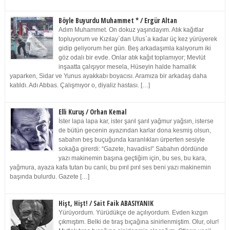
Böyle Buyurdu Muhammet * / Ergür Altan
Adım Muhammet. On dokuz yaşındayım. Atık kağıtlar
topluyorum ve Kızılay`dan Ulus`a kadar üç kez yürüyerek
gidip geliyorum her gün. Beş arkadaşımla kalıyorum iki
göz odalı bir evde. Onlar atık kağıt toplamıyor; Mevlüt
inşaatta çalışıyor mesela, Hüseyin halde hamallık
yaparken, Sidar ve Yunus ayakkabı boyacısı. Aramıza bir arkadaş daha
katıldı. Adı Abbas. Çalışmıyor o, diyaliz hastası. […]
Elli Kuruş / Orhan Kemal
İster lapa lapa kar, ister şarıl şarıl yağmur yağsın, isterse
de bütün gecenin ayazından karlar dona kesmiş olsun,
sabahın beş buçuğunda karanlıkları ürperten sesiyle
sokağa girerdi: “Gazete, havadiis!” Sabahın dördünde
yazı makinemin başına geçtiğim için, bu ses, bu kara,
yağmura, ayaza kafa tutan bu canlı, bu pırıl pırıl ses beni yazı makinemin
başında bulurdu. Gazete […]
Hişt, Hişt! / Sait Faik ABASIYANIK
Yürüyordum. Yürüdükçe de açılıyordum. Evden kızgın
çıkmıştım. Belki de tıraş bıçağına sinirlenmiştim. Olur, olur!