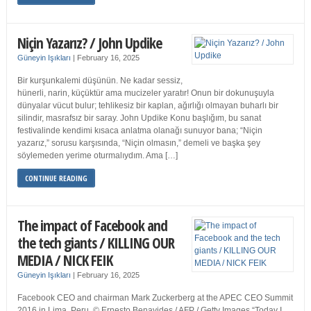
Niçin Yazarız? / John Updike
Güneyin Işıkları
|
February 16, 2025
Bir kurşunkalemi düşünün. Ne kadar sessiz,
hünerli, narin, küçüktür ama mucizeler yaratır! Onun bir dokunuşuyla
dünyalar vücut bulur; tehlikesiz bir kaplan, ağırlığı olmayan buharlı bir
silindir, masrafsız bir saray. John Updike Konu başlığım, bu sanat
festivalinde kendimi kısaca anlatma olanağı sunuyor bana; “Niçin
yazarız,” sorusu karşısında, “Niçin olmasın,” demeli ve başka şey
söylemeden yerime oturmalıydım. Ama […]
CONTINUE READING
The impact of Facebook and
the tech giants / KILLING OUR
MEDIA / NICK FEIK
Güneyin Işıkları
|
February 16, 2025
Facebook CEO and chairman Mark Zuckerberg at the APEC CEO Summit
2016 in Lima, Peru. © Ernesto Benavides / AFP / Getty Images “Today I