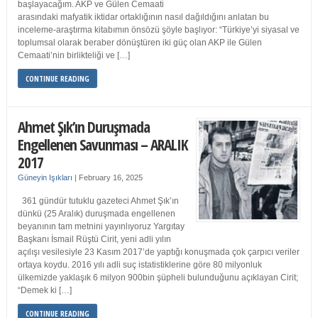
başlayacağım. AKP ve Gülen Cemaati
arasındaki mafyatik iktidar ortaklığının nasıl dağıldığını anlatan bu
inceleme-araştırma kitabımın önsözü şöyle başlıyor: “Türkiye’yi siyasal ve
toplumsal olarak beraber dönüştüren iki güç olan AKP ile Gülen
Cemaati’nin birlikteliği ve […]
CONTINUE READING
Ahmet Şık’ın Duruşmada
Engellenen Savunması – ARALIK
2017
Güneyin Işıkları
|
February 16, 2025
361 gündür tutuklu gazeteci Ahmet Şık’ın
dünkü (25 Aralık) duruşmada engellenen
beyanının tam metnini yayınlıyoruz Yargıtay
Başkanı İsmail Rüştü Cirit, yeni adli yılın
açılışı vesilesiyle 23 Kasım 2017’de yaptığı konuşmada çok çarpıcı veriler
ortaya koydu. 2016 yılı adli suç istatistiklerine göre 80 milyonluk
ülkemizde yaklaşık 6 milyon 900bin şüpheli bulunduğunu açıklayan Cirit;
“Demek ki […]
CONTINUE READING