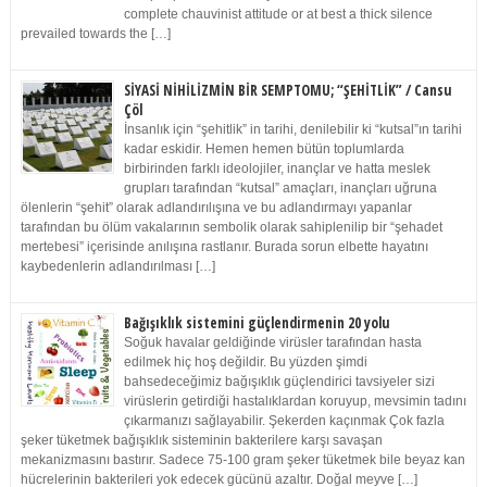
complete chauvinist attitude or at best a thick silence
prevailed towards the […]
SİYASİ NİHİLİZMİN BİR SEMPTOMU; “ŞEHİTLİK” / Cansu
Çöl
İnsanlık için “şehitlik” in tarihi, denilebilir ki “kutsal”ın tarihi
kadar eskidir. Hemen hemen bütün toplumlarda
birbirinden farklı ideolojiler, inançlar ve hatta meslek
grupları tarafından “kutsal” amaçları, inançları uğruna
ölenlerin “şehit” olarak adlandırılışına ve bu adlandırmayı yapanlar
tarafından bu ölüm vakalarının sembolik olarak sahiplenilip bir “şehadet
mertebesi” içerisinde anılışına rastlanır. Burada sorun elbette hayatını
kaybedenlerin adlandırılması […]
Bağışıklık sistemini güçlendirmenin 20 yolu
Soğuk havalar geldiğinde virüsler tarafından hasta
edilmek hiç hoş değildir. Bu yüzden şimdi
bahsedeceğimiz bağışıklık güçlendirici tavsiyeler sizi
virüslerin getirdiği hastalıklardan koruyup, mevsimin tadını
çıkarmanızı sağlayabilir. Şekerden kaçınmak Çok fazla
şeker tüketmek bağışıklık sisteminin bakterilere karşı savaşan
mekanizmasını bastırır. Sadece 75-100 gram şeker tüketmek bile beyaz kan
hücrelerinin bakterileri yok edecek gücünü azaltır. Doğal meyve […]