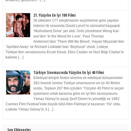
anlatırım, geliyorum.” […]
21. Yüzyılın En İyi 100 Filmi
36 ülkeden 177 eleştirmenin seçimlerine göre yapılan
listenin ilk sırasında David Lynch’in sürrealist başyapıtı
‘Mulholland Drive’ yer aldı. Ünlü yönetmeni Wong Kar-
wai’den ‘In the Mood for Love’, Paul Thomas
Anderson’dan ‘There Will Be Blood’, Hayao Miyazaki’den
‘Spirited Away’ ve Richard Linklater’dan ‘Boyhood’ izledi. Listeye
Türkiye’den senaryosunu Ercan Kesal, Ebru Ceylan ve Nuri Bilgi Ceylan’ın
kaleme […]
Türkiye Sinemasında Yüzyılın En İyi 40 Filmi
Edebiyat dergisi Notos sinema ve edebiyat dünyasından
383 önemli ismine Türkiye sinemasının en iyi 40 filmini
sordu. Toplam 287 film içinden ‘Yüzyılın 40 Filmi’ni seçen
aydınların ortak kararına göre en iyi film senaryosunu
Yılmaz Güney’in yazıp Şerif Gören’in yönettiği ve 1982
Cannes Film Festival’inde büyük ödül Altın Palmiye’yi kazanan ‘Yol’ oldu.
Listede Yılmaz Güney’in 3 […]
Son Eklenenler