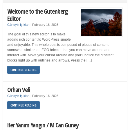
Welcome to the Gutenberg
Editor
Güneyin Işıkları
|
February 16, 2025
The goal of this new editor is to make
adding rich content to WordPress simple
and enjoyable. This whole post is composed of pieces of content—
somewhat similar to LEGO bricks—that you can move around and
interact with. Move your cursor around and you’ll notice the different
blocks light up with outlines and arrows. Press the […]
CONTINUE READING
Orhan Veli
Güneyin Işıkları
|
February 16, 2025
CONTINUE READING
Her Yanım Yangın / M Can Guney