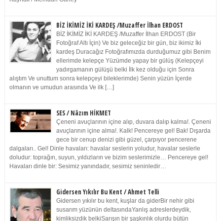
BİZ İKİMİZ İKİ KARDEŞ /Muzaffer İlhan ERDOST
BİZ İKİMİZ İKİ KARDEŞ /Muzaffer İlhan ERDOST (Bir
Fotoğraf Altı İçin) Ve biz geleceğiz bir gün, biz ikimiz İki
kardeş Duracağız Fotoğrafımızda durduğumuz gibi Benim
ellerimde kelepçe Yüzümde yapay bir gülüş (Kelepçeyi
yadırgamanın gülüşü belki İlk kez olduğu için Sonra
alıştım Ve unuttum sonra kelepçeyi bileklerimde) Senin yüzün İçerde
olmanın ve umudun arasında Ve ilk […]
SES / Nâzım HİKMET
Çeneni avuçlarının içine alıp, duvara dalıp kalma!. Çeneni
avuçlarının içine alma!. Kalk! Pencereye gel! Bak! Dışarda
gece bir cenup denizi gibi güzel, çarpıyor pencerene
dalgaları.. Gel! Dinle havaları: havalar seslerin yoludur, havalar seslerle
doludur: toprağın, suyun, yıldızların ve bizim seslerimizle… Pencereye gel!
Havaları dinle bir: Sesimiz yanındadır, sesimiz seninledir…
Gidersen Yıkılır Bu Kent / Ahmet Telli
Gidersen yıkılır bu kent, kuşlar da giderBir nehir gibi
susarım yüzünün deltasındaYanlış adreslerdeydik,
kimliksizdik belkiSarışın bir şaşkınlık olurdu bütün