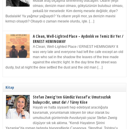
Mutlak tıraş bıçağına sinirlenmiş olacağım. Otların yeşil
olması, denizin mavi olması, gökyüzünün bulutsuz olması,
pekalâ bir meseledir. Kim demiş mesele değildir, diye?
Budalalık! Ya yağmur yağsaydı? Ya otların yeşili mor, ya denizin mavisi
kırmızı olsaydı? Olsaydı o zaman mesele olurdu, işte. […]
A Clean, Well-Lighted Place – Aydınlık ve Temiz Bir Yer /
ERNEST HEMINGWAY
A Clean, Well-Lighted Place / ERNEST HEMINGWAY It
was very late and everyone had left the cafe except an old
man who sat in the shadow the leaves of the tree made
against the electric light. In the day time the street was
dusty, but at night the dew settled the dust and the old man […]
Kitap
Stefan Zweig’ten Gündüz Vassaf’a: Umutsuzluk
bulaşıcıdır, umut da! / Türey Köse
Hayatı ve hatta siyaseti hep edebiyat aracılığıyla
kavramak, yorumlamak isteyen bir okur olarak bu
umutsuzluk günlerinde Avusturyalı yazar Stefan Zweig
düşüyor sık sık aklıma. “Kendi Hayatının Şiirini
Yazanlar”da roman tadında biyografilerle Casanova, Stendhal, Tolstoy’u