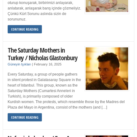
oturup konuşarak, birbirimizi anlayarak,
anlatarak, anlaşarak barış içinde çözmeliyiz.
Çünkü Kürt Sorunu aslında sizin de
sorununuz.
CONTINUE READING
The Saturday Mothers in
Turkey / Nicholas Glastonbury
Güneyin Işıkları
|
February 16, 2025
Every Saturday, a group of people gathers
in silent protest in Galatasaray Square in the
heart of Istanbul. This group, known as the
Saturday Mothers (Cumartesi Anneleri in
Turkish), is primarily composed of older
Kurdish women. The protests, which resemble those by the Madres del
Plaza del Mayo in Argentina, consist of the mothers (and […]
CONTINUE READING