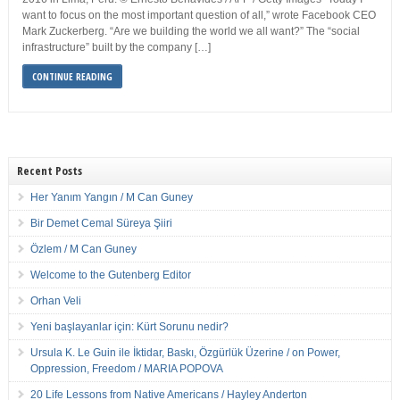
want to focus on the most important question of all,” wrote Facebook CEO
Mark Zuckerberg. “Are we building the world we all want?” The “social
infrastructure” built by the company […]
CONTINUE READING
Recent Posts
Her Yanım Yangın / M Can Guney
Bir Demet Cemal Süreya Şiiri
Özlem / M Can Guney
Welcome to the Gutenberg Editor
Orhan Veli
Yeni başlayanlar için: Kürt Sorunu nedir?
Ursula K. Le Guin ile İktidar, Baskı, Özgürlük Üzerine / on Power,
Oppression, Freedom / MARIA POPOVA
20 Life Lessons from Native Americans / Hayley Anderton