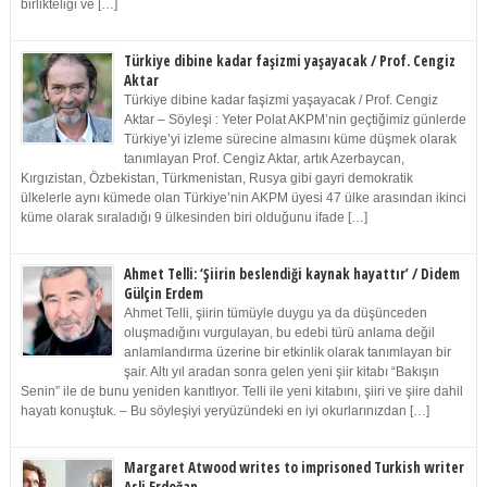
birlikteliği ve […]
Türkiye dibine kadar faşizmi yaşayacak / Prof. Cengiz
Aktar
Türkiye dibine kadar faşizmi yaşayacak / Prof. Cengiz
Aktar – Söyleşi : Yeter Polat AKPM’nin geçtiğimiz günlerde
Türkiye’yi izleme sürecine almasını küme düşmek olarak
tanımlayan Prof. Cengiz Aktar, artık Azerbaycan,
Kırgızistan, Özbekistan, Türkmenistan, Rusya gibi gayri demokratik
ülkelerle aynı kümede olan Türkiye’nin AKPM üyesi 47 ülke arasından ikinci
küme olarak sıraladığı 9 ülkesinden biri olduğunu ifade […]
Ahmet Telli: ‘Şiirin beslendiği kaynak hayattır’ / Didem
Gülçin Erdem
Ahmet Telli, şiirin tümüyle duygu ya da düşünceden
oluşmadığını vurgulayan, bu edebi türü anlama değil
anlamlandırma üzerine bir etkinlik olarak tanımlayan bir
şair. Altı yıl aradan sonra gelen yeni şiir kitabı “Bakışın
Senin” ile de bunu yeniden kanıtlıyor. Telli ile yeni kitabını, şiiri ve şiire dahil
hayatı konuştuk. – Bu söyleşiyi yeryüzündeki en iyi okurlarınızdan […]
Margaret Atwood writes to imprisoned Turkish writer