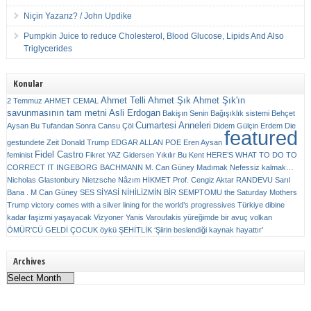
Niçin Yazarız? / John Updike
Pumpkin Juice to reduce Cholesterol, Blood Glucose, Lipids And Also
Triglycerides
Konular
Ahmet Telli
Ahmet Şık
Ahmet Şık'ın
2 Temmuz
AHMET CEMAL
savunmasının tam metni
Asli Erdogan
Bakişın Senin
Bağışıklık sistemi
Behçet
Cumartesi Anneleri
Aysan
Bu Tufandan Sonra
Cansu Çöl
Didem Gülçin Erdem
Die
featured
gestundete Zeit
Donald Trump
EDGAR ALLAN POE
Eren Aysan
Fidel Castro
feminist
Fikret YAZ
Gidersen Yıkılır Bu Kent
HERE’S WHAT TO DO TO
CORRECT IT
INGEBORG BACHMANN
M. Can Güney
Madımak
Nefessiz kalmak…
Nicholas Glastonbury
Nietzsche
Nâzım HİKMET
Prof. Cengiz Aktar
RANDEVU
Sarıl
Bana . M Can Güney
SES
SİYASİ NİHİLİZMİN BİR SEMPTOMU
the Saturday Mothers
Trump victory comes with a silver lining for the world’s progressives
Türkiye dibine
kadar faşizmi yaşayacak
Vizyoner
Yanis Varoufakis
yüreğimde bir avuç volkan
ÖMÜR'CÜ GELDİ ÇOCUK
öykü
ŞEHİTLİK
‘Şiirin beslendiği kaynak hayattır’
Archives
Archives