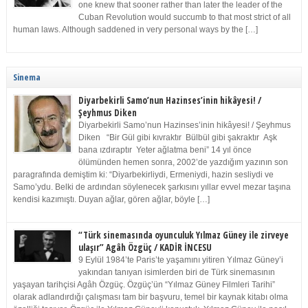
one knew that sooner rather than later the leader of the
Cuban Revolution would succumb to that most strict of all
human laws. Although saddened in very personal ways by the […]
Sinema
Diyarbekirli Samo’nun Hazinses’inin hikâyesi! /
Şeyhmus Diken
Diyarbekirli Samo’nun Hazinses’inin hikâyesi! / Şeyhmus
Diken “Bir Gül gibi kıvraktır Bülbül gibi şakraktır Aşk
bana ızdıraptır Yeter ağlatma beni” 14 yıl önce
ölümünden hemen sonra, 2002’de yazdığım yazının son
paragrafında demiştim ki: “Diyarbekirliydi, Ermeniydi, hazin sesliydi ve
Samo’ydu. Belki de ardından söylenecek şarkısını yıllar evvel mezar taşına
kendisi kazımıştı. Duyan ağlar, gören ağlar, böyle […]
“Türk sinemasında oyunculuk Yılmaz Güney ile zirveye
ulaşır” Agâh Özgüç / KADİR İNCESU
9 Eylül 1984’te Paris’te yaşamını yitiren Yılmaz Güney’i
yakından tanıyan isimlerden biri de Türk sinemasının
yaşayan tarihçisi Agâh Özgüç. Özgüç’ün “Yılmaz Güney Filmleri Tarihi”
olarak adlandırdığı çalışması tam bir başvuru, temel bir kaynak kitabı olma