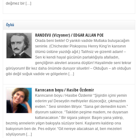
değmez bir […]
Öykü
RANDEVU (Vizyoner) / EDGAR ALLAN POE
Orada beni bekle! O yankılı vadide Mutlaka buluşacağım
seninle. (Chichester Piskoposu Henry King’in karısının
ölümü üstüne yazdığı ağıt.) Talihsiz ve gizemli adam! –
Sen ki kendi hayal gücünün parlaklığıyla afalladın,
gençliğinin alevleri arasına düştün! Hayalimde seni tekrar
görüyorum! Bir kez daha önümde duruyor siluetin! – Olduğun – ah olduğun
gibi değil soğuk vadide ve gölgelerin […]
Karıncanın boyu / Hasibe Özdemir
Karıncanın boyu / Hasibe Özdemir “Şişirdin içimi yemin
ederim ya! Deseydin methiyeler düzeceğiz, çıkmazdım
evden.” Sesi sinirden titriyor. “Sana gel demedim kızım.”
diyorum sakince. “Takıldın peşime madem, ne duyarsan
katlanacaksın.” Bir sigara yakıyor. Başını yana yatırıp,
bezmiş annelerin yılgın bakışıyla süzüyor beni. Kaşlarımı kaldırıp ona
bakıyorum ben de. Pes ediyor. “Git nereye atacaksan at, ben mezeleri
söylüyorum […]