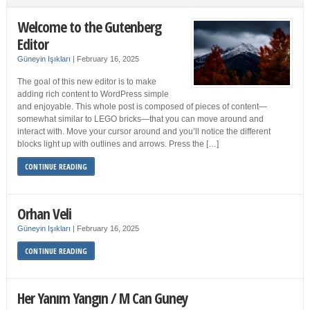
Welcome to the Gutenberg
Editor
Güneyin Işıkları
|
February 16, 2025
The goal of this new editor is to make
adding rich content to WordPress simple
and enjoyable. This whole post is composed of pieces of content—
somewhat similar to LEGO bricks—that you can move around and
interact with. Move your cursor around and you’ll notice the different
blocks light up with outlines and arrows. Press the […]
CONTINUE READING
Orhan Veli
Güneyin Işıkları
|
February 16, 2025
CONTINUE READING
Her Yanım Yangın / M Can Guney