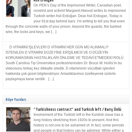
Asli Erdoğan
On PEN’s Day of the Imprisoned Writer, Canadian poet,
novelist and activist Margaret Atwood writes to imprisoned
Turkish writer Asli Erdoğan. Dear Asli Erdogan, Today is
your 91st day behind bars. I’m writing to tell you that even
through the concrete walls of your prison, beyond the guards, the barbed
wire, the locks and keys, we […]
D VİTAMİNİ İŞLEVLERİ D VİTAMİNİ HER GÜN MÜ ALINMALI?
İSTENİLEN D VİTAMİNİ DÜZEYİNE ERİŞİLMESİ VE O DÜZEYİN
KORUNMASININ HASTALIKLARI ÖNLEME VE TEDAVİ ETMEDEKİ ROLÜ
South Carolina Tıp Üniversitesi profesörlerinden Dr. Bruce W. Hollis’in bu
videosunu birkaç kez dikkatle izledik. D vitamininin vücuttaki işlevleri
hakkında çok güzel bilgilendiriyor. Anladıklarımızı özetleyerek sizlerle
paylaşmaya karar verdik. […]
Köşe Yazıları
“Turkishness contract” and Turkish left / Barış Ünlü
Involvement of the Turkish left in the Kurdish issue has a
long history stretching from 1920s to present. And this
history is not one to be ashamed of. In fact, some periods
and people in that history can be admired. While either a