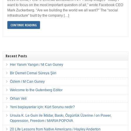
want to focus on the most important question of all,” wrote Facebook CEO
Mark Zuckerberg. “Are we building the world we all want?” The “social
infrastructure” built by the company […]
CONTINUE READING
Recent Posts
Her Yanım Yangın / M Can Guney
Bir Demet Cemal Süreya Şiiri
Özlem / M Can Guney
Welcome to the Gutenberg Editor
Orhan Veli
Yeni başlayanlar için: Kürt Sorunu nedir?
Ursula K. Le Guin ile İktidar, Baskı, Özgürlük Üzerine / on Power,
Oppression, Freedom / MARIA POPOVA
20 Life Lessons from Native Americans / Hayley Anderton