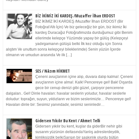
BİZ İKİMİZ İKİ KARDEŞ /Muzaffer İlhan ERDOST
BİZ İKİMİZ İKİ KARDEŞ /Muzaffer İlhan ERDOST (Bir
Fotoğraf Altı İçin) Ve biz geleceğiz bir gün, biz ikimiz İki
kardeş Duracağız Fotoğrafımızda durduğumuz gibi Benim
ellerimde kelepçe Yüzümde yapay bir gülüş (Kelepçeyi
yadırgamanın gülüşü belki İlk kez olduğu için Sonra
alıştım Ve unuttum sonra kelepçeyi bileklerimde) Senin yüzün İçerde
olmanın ve umudun arasında Ve ilk […]
SES / Nâzım HİKMET
Çeneni avuçlarının içine alıp, duvara dalıp kalma!. Çeneni
avuçlarının içine alma!. Kalk! Pencereye gel! Bak! Dışarda
gece bir cenup denizi gibi güzel, çarpıyor pencerene
dalgaları.. Gel! Dinle havaları: havalar seslerin yoludur, havalar seslerle
doludur: toprağın, suyun, yıldızların ve bizim seslerimizle… Pencereye gel!
Havaları dinle bir: Sesimiz yanındadır, sesimiz seninledir…
Gidersen Yıkılır Bu Kent / Ahmet Telli
Gidersen yıkılır bu kent, kuşlar da giderBir nehir gibi
susarım yüzünün deltasındaYanlış adreslerdeydik,
kimliksizdik belkiSarışın bir şaşkınlık olurdu bütün