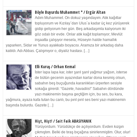
Böyle Buyurdu Muhammet * / Ergür Altan
Adım Muhammet. On dokuz yaşındayım. Atık kağıtlar
topluyorum ve Kızılay`dan Ulus`a kadar üç kez yürüyerek
gidip geliyorum her gün. Beş arkadaşımla kalıyorum iki
göz odalı bir evde. Onlar atık kağıt toplamıyor; Mevlüt
inşaatta çalışıyor mesela, Hüseyin halde hamallık
yaparken, Sidar ve Yunus ayakkabı boyacısı. Aramıza bir arkadaş daha
katıldı. Adı Abbas. Çalışmıyor o, diyaliz hastası. […]
Elli Kuruş / Orhan Kemal
İster lapa lapa kar, ister şarıl şarıl yağmur yağsın, isterse
de bütün gecenin ayazından karlar dona kesmiş olsun,
sabahın beş buçuğunda karanlıkları ürperten sesiyle
sokağa girerdi: “Gazete, havadiis!” Sabahın dördünde
yazı makinemin başına geçtiğim için, bu ses, bu kara,
yağmura, ayaza kafa tutan bu canlı, bu pırıl pırıl ses beni yazı makinemin
başında bulurdu. Gazete […]
Hişt, Hişt! / Sait Faik ABASIYANIK
Yürüyordum. Yürüdükçe de açılıyordum. Evden kızgın
çıkmıştım. Belki de tıraş bıçağına sinirlenmiştim. Olur, olur!