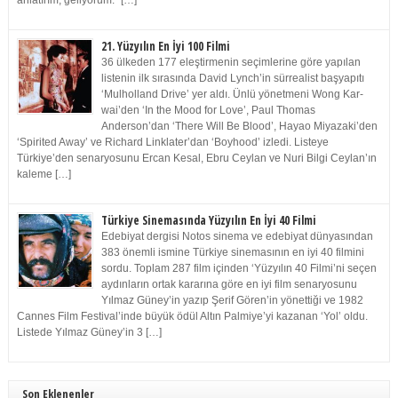
anlatırım, geliyorum.” […]
21. Yüzyılın En İyi 100 Filmi
36 ülkeden 177 eleştirmenin seçimlerine göre yapılan
listenin ilk sırasında David Lynch’in sürrealist başyapıtı
‘Mulholland Drive’ yer aldı. Ünlü yönetmeni Wong Kar-
wai’den ‘In the Mood for Love’, Paul Thomas
Anderson’dan ‘There Will Be Blood’, Hayao Miyazaki’den
‘Spirited Away’ ve Richard Linklater’dan ‘Boyhood’ izledi. Listeye
Türkiye’den senaryosunu Ercan Kesal, Ebru Ceylan ve Nuri Bilgi Ceylan’ın
kaleme […]
Türkiye Sinemasında Yüzyılın En İyi 40 Filmi
Edebiyat dergisi Notos sinema ve edebiyat dünyasından
383 önemli ismine Türkiye sinemasının en iyi 40 filmini
sordu. Toplam 287 film içinden ‘Yüzyılın 40 Filmi’ni seçen
aydınların ortak kararına göre en iyi film senaryosunu
Yılmaz Güney’in yazıp Şerif Gören’in yönettiği ve 1982
Cannes Film Festival’inde büyük ödül Altın Palmiye’yi kazanan ‘Yol’ oldu.
Listede Yılmaz Güney’in 3 […]
Son Eklenenler