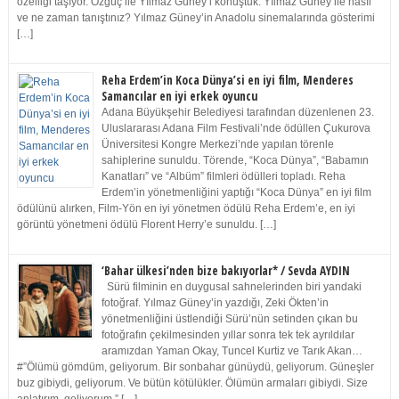
özelliği taşıyor. Özgüç ile Yılmaz Güney’i konuştuk. Yılmaz Güney ile nasıl
ve ne zaman tanıştınız? Yılmaz Güney’in Anadolu sinemalarında gösterimi
[…]
Reha Erdem’in Koca Dünya’si en iyi film, Menderes
Samancılar en iyi erkek oyuncu
Adana Büyükşehir Belediyesi tarafından düzenlenen 23.
Uluslararası Adana Film Festivali’nde ödüllen Çukurova
Üniversitesi Kongre Merkezi’nde yapılan törenle
sahiplerine sunuldu. Törende, “Koca Dünya”, “Babamın
Kanatları” ve “Albüm” filmleri ödülleri topladı. Reha
Erdem’in yönetmenliğini yaptığı “Koca Dünya” en iyi film
ödülünü alırken, Film-Yön en iyi yönetmen ödülü Reha Erdem’e, en iyi
görüntü yönetmeni ödülü Florent Herry’e sunuldu. […]
‘Bahar ülkesi’nden bize bakıyorlar* / Sevda AYDIN
Sürü filminin en duygusal sahnelerinden biri yandaki
fotoğraf. Yılmaz Güney’in yazdığı, Zeki Ökten’in
yönetmenliğini üstlendiği Sürü’nün setinden çıkan bu
fotoğrafın çekilmesinden yıllar sonra tek tek ayrıldılar
aramızdan Yaman Okay, Tuncel Kurtiz ve Tarık Akan…
#”Ölümü gömdüm, geliyorum. Bir sonbahar günüydü, geliyorum. Güneşler
buz gibiydi, geliyorum. Ve bütün kötülükler. Ölümün armaları gibiydi. Size