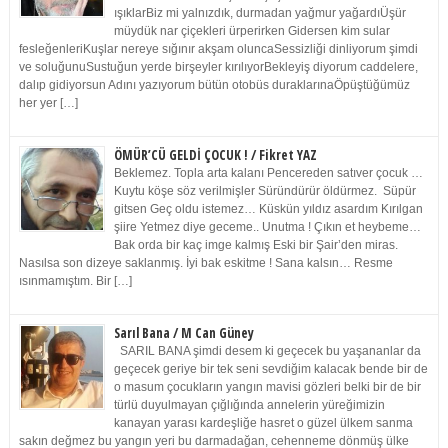
ışıklarBiz mi yalnızdık, durmadan yağmur yağardıÜşür
müydük nar çiçekleri ürperirken Gidersen kim sular
fesleğenleriKuşlar nereye sığınır akşam oluncaSessizliği dinliyorum şimdi
ve soluğunuSustuğun yerde birşeyler kırılıyorBekleyiş diyorum caddelere,
dalıp gidiyorsun Adını yazıyorum bütün otobüs duraklarınaÖpüştüğümüz
her yer […]
ÖMÜR’CÜ GELDİ ÇOCUK ! / Fikret YAZ
Beklemez. Topla arta kalanı Pencereden satıver çocuk …
Kuytu köşe söz verilmişler Süründürür öldürmez. Süpür
gitsen Geç oldu istemez… Küskün yıldız asardım Kırılgan
şiire Yetmez diye geceme.. Unutma ! Çıkın et heybeme…
Bak orda bir kaç imge kalmış Eski bir Şair’den miras.
Nasılsa son dizeye saklanmış. İyi bak eskitme ! Sana kalsın… Resme
ısınmamıştım. Bir […]
Sarıl Bana / M Can Güney
SARIL BANA şimdi desem ki geçecek bu yaşananlar da
geçecek geriye bir tek seni sevdiğim kalacak bende bir de
o masum çocukların yangın mavisi gözleri belki bir de bir
türlü duyulmayan çığlığında annelerin yüreğimizin
kanayan yarası kardeşliğe hasret o güzel ülkem sanma
sakın değmez bu yangın yeri bu darmadağan, cehenneme dönmüş ülke