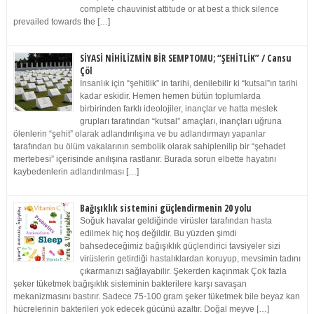
complete chauvinist attitude or at best a thick silence
prevailed towards the […]
SİYASİ NİHİLİZMİN BİR SEMPTOMU; “ŞEHİTLİK” / Cansu
Çöl
İnsanlık için “şehitlik” in tarihi, denilebilir ki “kutsal”ın tarihi
kadar eskidir. Hemen hemen bütün toplumlarda
birbirinden farklı ideolojiler, inançlar ve hatta meslek
grupları tarafından “kutsal” amaçları, inançları uğruna
ölenlerin “şehit” olarak adlandırılışına ve bu adlandırmayı yapanlar
tarafından bu ölüm vakalarının sembolik olarak sahiplenilip bir “şehadet
mertebesi” içerisinde anılışına rastlanır. Burada sorun elbette hayatını
kaybedenlerin adlandırılması […]
Bağışıklık sistemini güçlendirmenin 20 yolu
Soğuk havalar geldiğinde virüsler tarafından hasta
edilmek hiç hoş değildir. Bu yüzden şimdi
bahsedeceğimiz bağışıklık güçlendirici tavsiyeler sizi
virüslerin getirdiği hastalıklardan koruyup, mevsimin tadını
çıkarmanızı sağlayabilir. Şekerden kaçınmak Çok fazla
şeker tüketmek bağışıklık sisteminin bakterilere karşı savaşan
mekanizmasını bastırır. Sadece 75-100 gram şeker tüketmek bile beyaz kan
hücrelerinin bakterileri yok edecek gücünü azaltır. Doğal meyve […]