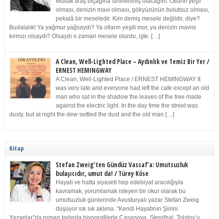
Mutlak tıraş bıçağına sinirlenmiş olacağım. Otların yeşil
olması, denizin mavi olması, gökyüzünün bulutsuz olması,
pekalâ bir meseledir. Kim demiş mesele değildir, diye?
Budalalık! Ya yağmur yağsaydı? Ya otların yeşili mor, ya denizin mavisi
kırmızı olsaydı? Olsaydı o zaman mesele olurdu, işte. […]
A Clean, Well-Lighted Place – Aydınlık ve Temiz Bir Yer /
ERNEST HEMINGWAY
A Clean, Well-Lighted Place / ERNEST HEMINGWAY It
was very late and everyone had left the cafe except an old
man who sat in the shadow the leaves of the tree made
against the electric light. In the day time the street was
dusty, but at night the dew settled the dust and the old man […]
Kitap
Stefan Zweig’ten Gündüz Vassaf’a: Umutsuzluk
bulaşıcıdır, umut da! / Türey Köse
Hayatı ve hatta siyaseti hep edebiyat aracılığıyla
kavramak, yorumlamak isteyen bir okur olarak bu
umutsuzluk günlerinde Avusturyalı yazar Stefan Zweig
düşüyor sık sık aklıma. “Kendi Hayatının Şiirini
Yazanlar”da roman tadında biyografilerle Casanova, Stendhal, Tolstoy’u