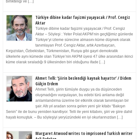
birlikteliği ve […]
Türkiye dibine kadar faşizmi yaşayacak / Prof. Cengiz
Aktar
Türkiye dibine kadar faşizmi yaşayacak / Prof. Cengiz
Aktar – Söyleşi : Yeter Polat AKPM’nin geçtiğimiz günlerde
Türkiye’yi izleme sürecine almasını küme düşmek olarak
tanımlayan Prof. Cengiz Aktar, artık Azerbaycan,
Kırgızistan, Özbekistan, Türkmenistan, Rusya gibi gayri demokratik
ülkelerle aynı kümede olan Türkiye’nin AKPM üyesi 47 ülke arasından ikinci
küme olarak sıraladığı 9 ülkesinden biri olduğunu ifade […]
Ahmet Telli: ‘Şiirin beslendiği kaynak hayattır’ / Didem
Gülçin Erdem
Ahmet Telli, şiirin tümüyle duygu ya da düşünceden
oluşmadığını vurgulayan, bu edebi türü anlama değil
anlamlandırma üzerine bir etkinlik olarak tanımlayan bir
şair. Altı yıl aradan sonra gelen yeni şiir kitabı “Bakışın
Senin” ile de bunu yeniden kanıtlıyor. Telli ile yeni kitabını, şiiri ve şiire dahil
hayatı konuştuk. – Bu söyleşiyi yeryüzündeki en iyi okurlarınızdan […]
Margaret Atwood writes to imprisoned Turkish writer