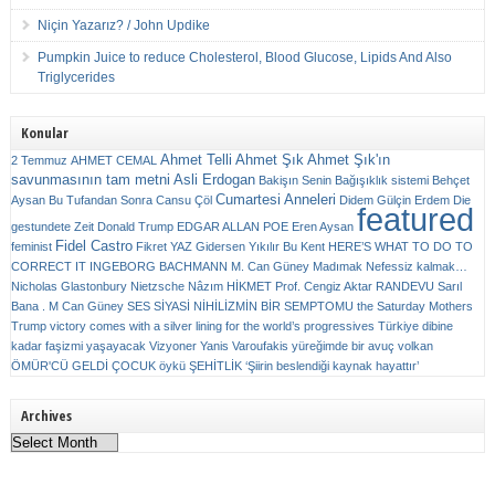
Niçin Yazarız? / John Updike
Pumpkin Juice to reduce Cholesterol, Blood Glucose, Lipids And Also
Triglycerides
Konular
Ahmet Telli
Ahmet Şık
Ahmet Şık'ın
2 Temmuz
AHMET CEMAL
savunmasının tam metni
Asli Erdogan
Bakişın Senin
Bağışıklık sistemi
Behçet
Cumartesi Anneleri
Aysan
Bu Tufandan Sonra
Cansu Çöl
Didem Gülçin Erdem
Die
featured
gestundete Zeit
Donald Trump
EDGAR ALLAN POE
Eren Aysan
Fidel Castro
feminist
Fikret YAZ
Gidersen Yıkılır Bu Kent
HERE’S WHAT TO DO TO
CORRECT IT
INGEBORG BACHMANN
M. Can Güney
Madımak
Nefessiz kalmak…
Nicholas Glastonbury
Nietzsche
Nâzım HİKMET
Prof. Cengiz Aktar
RANDEVU
Sarıl
Bana . M Can Güney
SES
SİYASİ NİHİLİZMİN BİR SEMPTOMU
the Saturday Mothers
Trump victory comes with a silver lining for the world’s progressives
Türkiye dibine
kadar faşizmi yaşayacak
Vizyoner
Yanis Varoufakis
yüreğimde bir avuç volkan
ÖMÜR'CÜ GELDİ ÇOCUK
öykü
ŞEHİTLİK
‘Şiirin beslendiği kaynak hayattır’
Archives
Archives