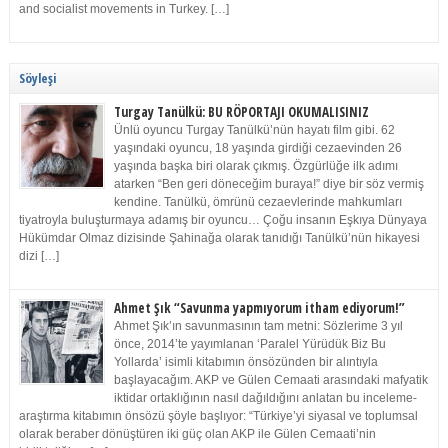
and socialist movements in Turkey. […]
Söyleşi
Turgay Tanülkü: BU RÖPORTAJI OKUMALISINIZ
Ünlü oyuncu Turgay Tanülkü’nün hayatı film gibi. 62
yaşındaki oyuncu, 18 yaşında girdiği cezaevinden 26
yaşında başka biri olarak çıkmış. Özgürlüğe ilk adımı
atarken “Ben geri döneceğim buraya!” diye bir söz vermiş
kendine. Tanülkü, ömrünü cezaevlerinde mahkumları
tiyatroyla buluşturmaya adamış bir oyuncu… Çoğu insanın Eşkıya Dünyaya
Hükümdar Olmaz dizisinde Şahinağa olarak tanıdığı Tanülkü’nün hikayesi
dizi […]
Ahmet Şık “Savunma yapmıyorum itham ediyorum!”
Ahmet Şık’ın savunmasının tam metni: Sözlerime 3 yıl
önce, 2014’te yayımlanan ‘Paralel Yürüdük Biz Bu
Yollarda’ isimli kitabımın önsözünden bir alıntıyla
başlayacağım. AKP ve Gülen Cemaati arasındaki mafyatik
iktidar ortaklığının nasıl dağıldığını anlatan bu inceleme-
araştırma kitabımın önsözü şöyle başlıyor: “Türkiye’yi siyasal ve toplumsal
olarak beraber dönüştüren iki güç olan AKP ile Gülen Cemaati’nin