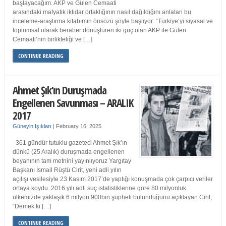
başlayacağım. AKP ve Gülen Cemaati
arasındaki mafyatik iktidar ortaklığının nasıl dağıldığını anlatan bu
inceleme-araştırma kitabımın önsözü şöyle başlıyor: “Türkiye’yi siyasal ve
toplumsal olarak beraber dönüştüren iki güç olan AKP ile Gülen
Cemaati’nin birlikteliği ve […]
CONTINUE READING
Ahmet Şık’ın Duruşmada
Engellenen Savunması – ARALIK
2017
Güneyin Işıkları
|
February 16, 2025
361 gündür tutuklu gazeteci Ahmet Şık’ın
dünkü (25 Aralık) duruşmada engellenen
beyanının tam metnini yayınlıyoruz Yargıtay
Başkanı İsmail Rüştü Cirit, yeni adli yılın
açılışı vesilesiyle 23 Kasım 2017’de yaptığı konuşmada çok çarpıcı veriler
ortaya koydu. 2016 yılı adli suç istatistiklerine göre 80 milyonluk
ülkemizde yaklaşık 6 milyon 900bin şüpheli bulunduğunu açıklayan Cirit;
“Demek ki […]
CONTINUE READING