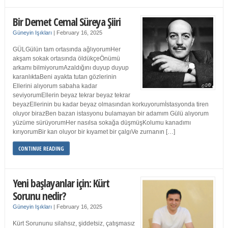
Bir Demet Cemal Süreya Şiiri
Güneyin Işıkları
|
February 16, 2025
GÜLGülün tam ortasında ağlıyorumHer
akşam sokak ortasında öldükçeÖnümü
arkamı bilmiyorumAzaldığını duyup duyup
karanlıktaBeni ayakta tutan gözlerinin
Ellerini alıyorum sabaha kadar
seviyorumEllerin beyaz tekrar beyaz tekrar
beyazEllerinin bu kadar beyaz olmasından korkuyorumİstasyonda tiren
oluyor birazBen bazan istasyonu bulamayan bir adamım Gülü alıyorum
yüzüme sürüyorumHer nasılsa sokağa düşmüşKolumu kanadımı
kırıyorumBir kan oluyor bir kıyamet bir çalgıVe zurnanın […]
CONTINUE READING
Yeni başlayanlar için: Kürt
Sorunu nedir?
Güneyin Işıkları
|
February 16, 2025
Kürt Sorununu silahsız, şiddetsiz, çatışmasız