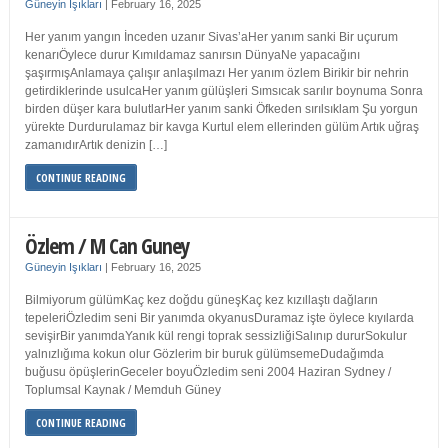
Güneyin Işıkları
|
February 16, 2025
Her yanım yangın İnceden uzanır Sivas’aHer yanım sanki Bir uçurum
kenarıÖylece durur Kımıldamaz sanırsın DünyaNe yapacağını
şaşırmışAnlamaya çalışır anlaşılmazı Her yanım özlem Birikir bir nehrin
getirdiklerinde usulcaHer yanım gülüşleri Sımsıcak sarılır boynuma Sonra
birden düşer kara bulutlarHer yanım sanki Öfkeden sırılsıklam Şu yorgun
yürekte Durdurulamaz bir kavga Kurtul elem ellerinden gülüm Artık uğraş
zamanıdırArtık denizin […]
CONTINUE READING
Özlem / M Can Guney
Güneyin Işıkları
|
February 16, 2025
Bilmiyorum gülümKaç kez doğdu güneşKaç kez kızıllaştı dağların
tepeleriÖzledim seni Bir yanımda okyanusDuramaz işte öylece kıyılarda
sevişirBir yanımdaYanık kül rengi toprak sessizliğiSalınıp dururSokulur
yalnızlığıma kokun olur Gözlerim bir buruk gülümsemeDudağımda
buğusu öpüşlerinGeceler boyuÖzledim seni 2004 Haziran Sydney /
Toplumsal Kaynak / Memduh Güney
CONTINUE READING