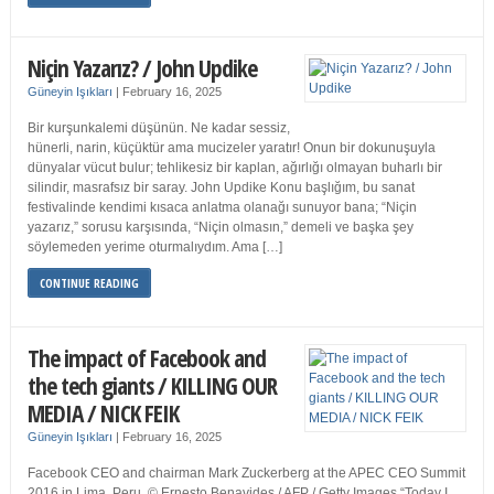
Niçin Yazarız? / John Updike
Güneyin Işıkları
|
February 16, 2025
Bir kurşunkalemi düşünün. Ne kadar sessiz,
hünerli, narin, küçüktür ama mucizeler yaratır! Onun bir dokunuşuyla
dünyalar vücut bulur; tehlikesiz bir kaplan, ağırlığı olmayan buharlı bir
silindir, masrafsız bir saray. John Updike Konu başlığım, bu sanat
festivalinde kendimi kısaca anlatma olanağı sunuyor bana; “Niçin
yazarız,” sorusu karşısında, “Niçin olmasın,” demeli ve başka şey
söylemeden yerime oturmalıydım. Ama […]
CONTINUE READING
The impact of Facebook and
the tech giants / KILLING OUR
MEDIA / NICK FEIK
Güneyin Işıkları
|
February 16, 2025
Facebook CEO and chairman Mark Zuckerberg at the APEC CEO Summit
2016 in Lima, Peru. © Ernesto Benavides / AFP / Getty Images “Today I