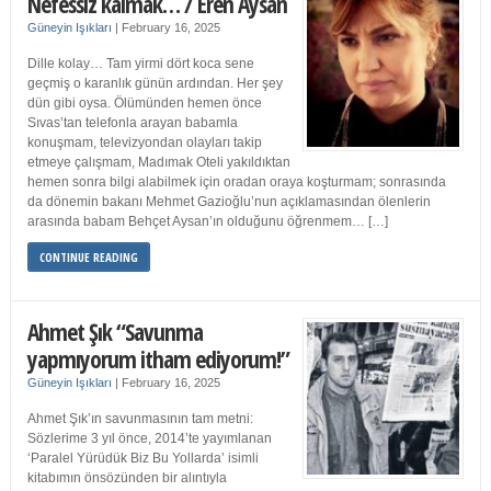
Nefessiz kalmak… / Eren Aysan
Güneyin Işıkları
|
February 16, 2025
Dille kolay… Tam yirmi dört koca sene
geçmiş o karanlık günün ardından. Her şey
dün gibi oysa. Ölümünden hemen önce
Sıvas’tan telefonla arayan babamla
konuşmam, televizyondan olayları takip
etmeye çalışmam, Madımak Oteli yakıldıktan
hemen sonra bilgi alabilmek için oradan oraya koşturmam; sonrasında
da dönemin bakanı Mehmet Gazioğlu’nun açıklamasından ölenlerin
arasında babam Behçet Aysan’ın olduğunu öğrenmem… […]
CONTINUE READING
Ahmet Şık “Savunma
yapmıyorum itham ediyorum!”
Güneyin Işıkları
|
February 16, 2025
Ahmet Şık’ın savunmasının tam metni:
Sözlerime 3 yıl önce, 2014’te yayımlanan
‘Paralel Yürüdük Biz Bu Yollarda’ isimli
kitabımın önsözünden bir alıntıyla