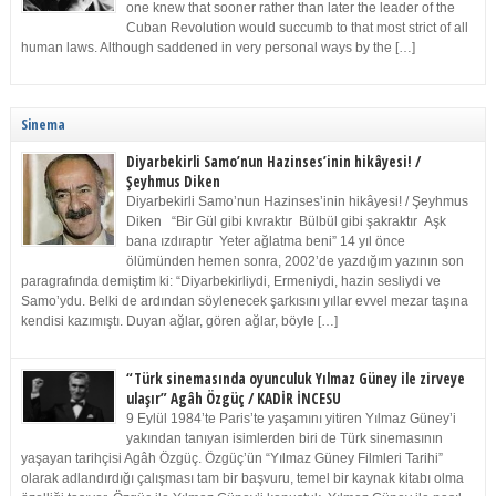
one knew that sooner rather than later the leader of the
Cuban Revolution would succumb to that most strict of all
human laws. Although saddened in very personal ways by the […]
Sinema
Diyarbekirli Samo’nun Hazinses’inin hikâyesi! /
Şeyhmus Diken
Diyarbekirli Samo’nun Hazinses’inin hikâyesi! / Şeyhmus
Diken “Bir Gül gibi kıvraktır Bülbül gibi şakraktır Aşk
bana ızdıraptır Yeter ağlatma beni” 14 yıl önce
ölümünden hemen sonra, 2002’de yazdığım yazının son
paragrafında demiştim ki: “Diyarbekirliydi, Ermeniydi, hazin sesliydi ve
Samo’ydu. Belki de ardından söylenecek şarkısını yıllar evvel mezar taşına
kendisi kazımıştı. Duyan ağlar, gören ağlar, böyle […]
“Türk sinemasında oyunculuk Yılmaz Güney ile zirveye
ulaşır” Agâh Özgüç / KADİR İNCESU
9 Eylül 1984’te Paris’te yaşamını yitiren Yılmaz Güney’i
yakından tanıyan isimlerden biri de Türk sinemasının
yaşayan tarihçisi Agâh Özgüç. Özgüç’ün “Yılmaz Güney Filmleri Tarihi”
olarak adlandırdığı çalışması tam bir başvuru, temel bir kaynak kitabı olma