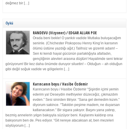
değmez bir […]
Öykü
RANDEVU (Vizyoner) / EDGAR ALLAN POE
Orada beni bekle! O yankılı vadide Mutlaka buluşacağım
seninle. (Chichester Piskoposu Henry King’in karısının
ölümü üstüne yazdığı ağıt.) Talihsiz ve gizemli adam! –
Sen ki kendi hayal gücünün parlaklığıyla afalladın,
gençliğinin alevleri arasına düştün! Hayalimde seni tekrar
görüyorum! Bir kez daha önümde duruyor siluetin! – Olduğun – ah olduğun
gibi değil soğuk vadide ve gölgelerin […]
Karıncanın boyu / Hasibe Özdemir
Karıncanın boyu / Hasibe Özdemir “Şişirdin içimi yemin
ederim ya! Deseydin methiyeler düzeceğiz, çıkmazdım
evden.” Sesi sinirden titriyor. “Sana gel demedim kızım.”
diyorum sakince. “Takıldın peşime madem, ne duyarsan
katlanacaksın.” Bir sigara yakıyor. Başını yana yatırıp,
bezmiş annelerin yılgın bakışıyla süzüyor beni. Kaşlarımı kaldırıp ona
bakıyorum ben de. Pes ediyor. “Git nereye atacaksan at, ben mezeleri
söylüyorum […]