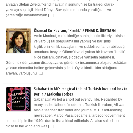
anlatan Stefan Zweig, “kendi hayatının sonunu” ise bir trajedi olarak
yazmayı seçmişti. İkinci Dünya Savaşı’nın ruhunda yarattığı acı ve
çaresizliğe dayanamayan […]
Ölümcül Bir Kavram; “Kimlik” / PINAR K. ÜRETMEN
Amin Maalouf, çoklu kimliğe sahip, bu kimlikleriyle kişisel
ve varoluşsal sorgulamasını yapmış ve barışmış
kişiliklerin kimlik savaşlarını ve şiddeti sonlandırabileceği
umudunu taşıyor. Ölümcül ve el yakan bir kavram “kimlik”.
Nice katliam, cinayet, şiddet ve vahşetin bahanesi.
Günümüz dünyasının distopyaya ve günümüz insanınınsa eleştirel zekâdan
yoksun otomatlar haline gelmesinin şifresi. Oysa kimlik, kim olduğunu
arayan, varoluşunu […]
Sabahattin Ali’s magical tale of Turkish love and loss in
Berlin / Malcolm Forbes
Sabahattin Ali led a short but eventful life. Regarded by
many as the father of modernist Turkish literature, Ali was
also a teacher, translator and journalist. His left-leaning
newspaper, Marco Pasa, became a target of government
censorship in the 1940s due to its satirical editorials. Ali also sailed too
close to the wind and was […]