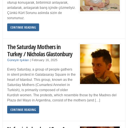
oturup konuşarak, birbirimizi anlayarak,
anlatarak, anlaşarak barış içinde çözmeliyiz.
Çünkü Kürt Sorunu aslında sizin de
sorununuz.
CONTINUE READING
The Saturday Mothers in
Turkey / Nicholas Glastonbury
Güneyin Işıkları
|
February 16, 2025
Every Saturday, a group of people gathers
in silent protest in Galatasaray Square in the
heart of Istanbul. This group, known as the
Saturday Mothers (Cumartesi Anneleri in
Turkish), is primarily composed of older
Kurdish women. The protests, which resemble those by the Madres del
Plaza del Mayo in Argentina, consist of the mothers (and […]
CONTINUE READING