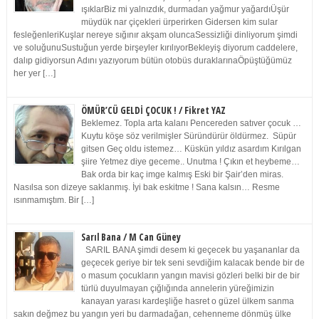
ışıklarBiz mi yalnızdık, durmadan yağmur yağardıÜşür
müydük nar çiçekleri ürperirken Gidersen kim sular
fesleğenleriKuşlar nereye sığınır akşam oluncaSessizliği dinliyorum şimdi
ve soluğunuSustuğun yerde birşeyler kırılıyorBekleyiş diyorum caddelere,
dalıp gidiyorsun Adını yazıyorum bütün otobüs duraklarınaÖpüştüğümüz
her yer […]
ÖMÜR’CÜ GELDİ ÇOCUK ! / Fikret YAZ
Beklemez. Topla arta kalanı Pencereden satıver çocuk …
Kuytu köşe söz verilmişler Süründürür öldürmez. Süpür
gitsen Geç oldu istemez… Küskün yıldız asardım Kırılgan
şiire Yetmez diye geceme.. Unutma ! Çıkın et heybeme…
Bak orda bir kaç imge kalmış Eski bir Şair’den miras.
Nasılsa son dizeye saklanmış. İyi bak eskitme ! Sana kalsın… Resme
ısınmamıştım. Bir […]
Sarıl Bana / M Can Güney
SARIL BANA şimdi desem ki geçecek bu yaşananlar da
geçecek geriye bir tek seni sevdiğim kalacak bende bir de
o masum çocukların yangın mavisi gözleri belki bir de bir
türlü duyulmayan çığlığında annelerin yüreğimizin
kanayan yarası kardeşliğe hasret o güzel ülkem sanma
sakın değmez bu yangın yeri bu darmadağan, cehenneme dönmüş ülke