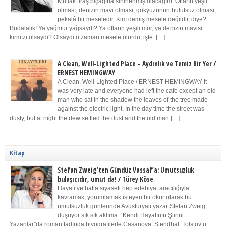
Mutlak tıraş bıçağına sinirlenmiş olacağım. Otların yeşil
olması, denizin mavi olması, gökyüzünün bulutsuz olması,
pekalâ bir meseledir. Kim demiş mesele değildir, diye?
Budalalık! Ya yağmur yağsaydı? Ya otların yeşili mor, ya denizin mavisi
kırmızı olsaydı? Olsaydı o zaman mesele olurdu, işte. […]
A Clean, Well-Lighted Place – Aydınlık ve Temiz Bir Yer /
ERNEST HEMINGWAY
A Clean, Well-Lighted Place / ERNEST HEMINGWAY It
was very late and everyone had left the cafe except an old
man who sat in the shadow the leaves of the tree made
against the electric light. In the day time the street was
dusty, but at night the dew settled the dust and the old man […]
Kitap
Stefan Zweig’ten Gündüz Vassaf’a: Umutsuzluk
bulaşıcıdır, umut da! / Türey Köse
Hayatı ve hatta siyaseti hep edebiyat aracılığıyla
kavramak, yorumlamak isteyen bir okur olarak bu
umutsuzluk günlerinde Avusturyalı yazar Stefan Zweig
düşüyor sık sık aklıma. “Kendi Hayatının Şiirini
Yazanlar”da roman tadında biyografilerle Casanova, Stendhal, Tolstoy’u