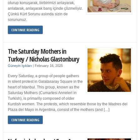
oturup konuşarak, birbirimizi anlayarak,
anlatarak, anlaşarak barış içinde çözmeliyiz.
Çünkü Kürt Sorunu aslında sizin de
sorununuz.
CONTINUE READING
The Saturday Mothers in
Turkey / Nicholas Glastonbury
Güneyin Işıkları
|
February 16, 2025
Every Saturday, a group of people gathers
in silent protest in Galatasaray Square in the
heart of Istanbul. This group, known as the
Saturday Mothers (Cumartesi Anneleri in
Turkish), is primarily composed of older
Kurdish women. The protests, which resemble those by the Madres del
Plaza del Mayo in Argentina, consist of the mothers (and […]
CONTINUE READING