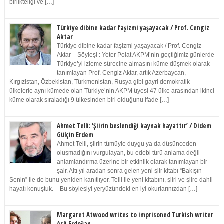
birlikteliği ve […]
Türkiye dibine kadar faşizmi yaşayacak / Prof. Cengiz
Aktar
Türkiye dibine kadar faşizmi yaşayacak / Prof. Cengiz
Aktar – Söyleşi : Yeter Polat AKPM’nin geçtiğimiz günlerde
Türkiye’yi izleme sürecine almasını küme düşmek olarak
tanımlayan Prof. Cengiz Aktar, artık Azerbaycan,
Kırgızistan, Özbekistan, Türkmenistan, Rusya gibi gayri demokratik
ülkelerle aynı kümede olan Türkiye’nin AKPM üyesi 47 ülke arasından ikinci
küme olarak sıraladığı 9 ülkesinden biri olduğunu ifade […]
Ahmet Telli: ‘Şiirin beslendiği kaynak hayattır’ / Didem
Gülçin Erdem
Ahmet Telli, şiirin tümüyle duygu ya da düşünceden
oluşmadığını vurgulayan, bu edebi türü anlama değil
anlamlandırma üzerine bir etkinlik olarak tanımlayan bir
şair. Altı yıl aradan sonra gelen yeni şiir kitabı “Bakışın
Senin” ile de bunu yeniden kanıtlıyor. Telli ile yeni kitabını, şiiri ve şiire dahil
hayatı konuştuk. – Bu söyleşiyi yeryüzündeki en iyi okurlarınızdan […]
Margaret Atwood writes to imprisoned Turkish writer