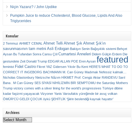
Niçin Yazarız? / John Updike
Pumpkin Juice to reduce Cholesterol, Blood Glucose, Lipids And Also
Triglycerides
Konular
Ahmet Telli
Ahmet Şık
Ahmet Şık'ın
2 Temmuz
AHMET CEMAL
savunmasının tam metni
Asli Erdogan
Bakişın Senin
Bağışıklık sistemi
Behçet
Cumartesi Anneleri
Aysan
Bu Tufandan Sonra
Cansu Çöl
Didem Gülçin Erdem
Die
featured
gestundete Zeit
Donald Trump
EDGAR ALLAN POE
Eren Aysan
Fidel Castro
feminist
Fikret YAZ
Gidersen Yıkılır Bu Kent
HERE’S WHAT TO DO TO
CORRECT IT
INGEBORG BACHMANN
M. Can Güney
Madımak
Nefessiz kalmak…
Nicholas Glastonbury
Nietzsche
Nâzım HİKMET
Prof. Cengiz Aktar
RANDEVU
Sarıl
Bana . M Can Güney
SES
SİYASİ NİHİLİZMİN BİR SEMPTOMU
the Saturday Mothers
Trump victory comes with a silver lining for the world’s progressives
Türkiye dibine
kadar faşizmi yaşayacak
Vizyoner
Yanis Varoufakis
yüreğimde bir avuç volkan
ÖMÜR'CÜ GELDİ ÇOCUK
öykü
ŞEHİTLİK
‘Şiirin beslendiği kaynak hayattır’
Archives
Archives