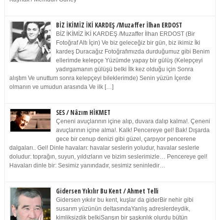
BİZ İKİMİZ İKİ KARDEŞ /Muzaffer İlhan ERDOST
BİZ İKİMİZ İKİ KARDEŞ /Muzaffer İlhan ERDOST (Bir
Fotoğraf Altı İçin) Ve biz geleceğiz bir gün, biz ikimiz İki
kardeş Duracağız Fotoğrafımızda durduğumuz gibi Benim
ellerimde kelepçe Yüzümde yapay bir gülüş (Kelepçeyi
yadırgamanın gülüşü belki İlk kez olduğu için Sonra
alıştım Ve unuttum sonra kelepçeyi bileklerimde) Senin yüzün İçerde
olmanın ve umudun arasında Ve ilk […]
SES / Nâzım HİKMET
Çeneni avuçlarının içine alıp, duvara dalıp kalma!. Çeneni
avuçlarının içine alma!. Kalk! Pencereye gel! Bak! Dışarda
gece bir cenup denizi gibi güzel, çarpıyor pencerene
dalgaları.. Gel! Dinle havaları: havalar seslerin yoludur, havalar seslerle
doludur: toprağın, suyun, yıldızların ve bizim seslerimizle… Pencereye gel!
Havaları dinle bir: Sesimiz yanındadır, sesimiz seninledir…
Gidersen Yıkılır Bu Kent / Ahmet Telli
Gidersen yıkılır bu kent, kuşlar da giderBir nehir gibi
susarım yüzünün deltasındaYanlış adreslerdeydik,
kimliksizdik belkiSarışın bir şaşkınlık olurdu bütün