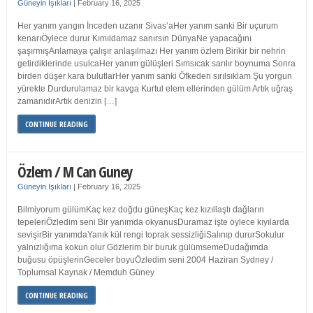
Güneyin Işıkları
|
February 16, 2025
Her yanım yangın İnceden uzanır Sivas’aHer yanım sanki Bir uçurum
kenarıÖylece durur Kımıldamaz sanırsın DünyaNe yapacağını
şaşırmışAnlamaya çalışır anlaşılmazı Her yanım özlem Birikir bir nehrin
getirdiklerinde usulcaHer yanım gülüşleri Sımsıcak sarılır boynuma Sonra
birden düşer kara bulutlarHer yanım sanki Öfkeden sırılsıklam Şu yorgun
yürekte Durdurulamaz bir kavga Kurtul elem ellerinden gülüm Artık uğraş
zamanıdırArtık denizin […]
CONTINUE READING
Özlem / M Can Guney
Güneyin Işıkları
|
February 16, 2025
Bilmiyorum gülümKaç kez doğdu güneşKaç kez kızıllaştı dağların
tepeleriÖzledim seni Bir yanımda okyanusDuramaz işte öylece kıyılarda
sevişirBir yanımdaYanık kül rengi toprak sessizliğiSalınıp dururSokulur
yalnızlığıma kokun olur Gözlerim bir buruk gülümsemeDudağımda
buğusu öpüşlerinGeceler boyuÖzledim seni 2004 Haziran Sydney /
Toplumsal Kaynak / Memduh Güney
CONTINUE READING