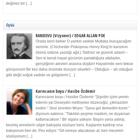
değmez bir […]
Öykü
RANDEVU (Vizyoner) / EDGAR ALLAN POE
Orada beni bekle! O yankılı vadide Mutlaka buluşacağım
seninle. (Chichester Piskoposu Henry King’in karısının
ölümü üstüne yazdığı ağıt.) Talihsiz ve gizemli adam! –
Sen ki kendi hayal gücünün parlaklığıyla afalladın,
gençliğinin alevleri arasına düştün! Hayalimde seni tekrar
görüyorum! Bir kez daha önümde duruyor siluetin! – Olduğun – ah olduğun
gibi değil soğuk vadide ve gölgelerin […]
Karıncanın boyu / Hasibe Özdemir
Karıncanın boyu / Hasibe Özdemir “Şişirdin içimi yemin
ederim ya! Deseydin methiyeler düzeceğiz, çıkmazdım
evden.” Sesi sinirden titriyor. “Sana gel demedim kızım.”
diyorum sakince. “Takıldın peşime madem, ne duyarsan
katlanacaksın.” Bir sigara yakıyor. Başını yana yatırıp,
bezmiş annelerin yılgın bakışıyla süzüyor beni. Kaşlarımı kaldırıp ona
bakıyorum ben de. Pes ediyor. “Git nereye atacaksan at, ben mezeleri
söylüyorum […]