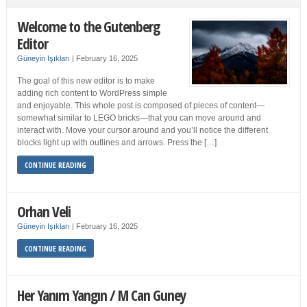
Welcome to the Gutenberg
Editor
Güneyin Işıkları
|
February 16, 2025
The goal of this new editor is to make
adding rich content to WordPress simple
and enjoyable. This whole post is composed of pieces of content—
somewhat similar to LEGO bricks—that you can move around and
interact with. Move your cursor around and you’ll notice the different
blocks light up with outlines and arrows. Press the […]
CONTINUE READING
Orhan Veli
Güneyin Işıkları
|
February 16, 2025
CONTINUE READING
Her Yanım Yangın / M Can Guney