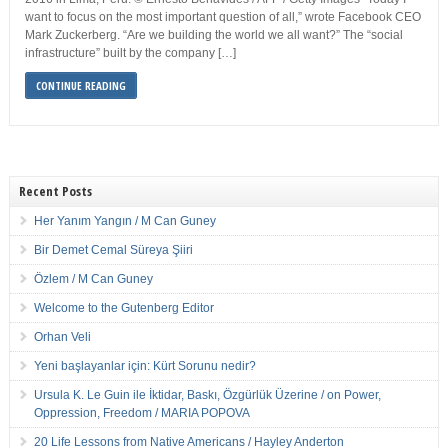
want to focus on the most important question of all,” wrote Facebook CEO
Mark Zuckerberg. “Are we building the world we all want?” The “social
infrastructure” built by the company […]
CONTINUE READING
Recent Posts
Her Yanım Yangın / M Can Guney
Bir Demet Cemal Süreya Şiiri
Özlem / M Can Guney
Welcome to the Gutenberg Editor
Orhan Veli
Yeni başlayanlar için: Kürt Sorunu nedir?
Ursula K. Le Guin ile İktidar, Baskı, Özgürlük Üzerine / on Power,
Oppression, Freedom / MARIA POPOVA
20 Life Lessons from Native Americans / Hayley Anderton