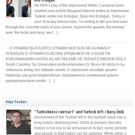
Asli Erdoğan
On PEN’s Day of the Imprisoned Writer, Canadian poet,
novelist and activist Margaret Atwood writes to imprisoned
Turkish writer Asli Erdoğan. Dear Asli Erdogan, Today is
your 91st day behind bars. I’m writing to tell you that even
through the concrete walls of your prison, beyond the guards, the barbed
wire, the locks and keys, we […]
D VİTAMİNİ İŞLEVLERİ D VİTAMİNİ HER GÜN MÜ ALINMALI?
İSTENİLEN D VİTAMİNİ DÜZEYİNE ERİŞİLMESİ VE O DÜZEYİN
KORUNMASININ HASTALIKLARI ÖNLEME VE TEDAVİ ETMEDEKİ ROLÜ
South Carolina Tıp Üniversitesi profesörlerinden Dr. Bruce W. Hollis’in bu
videosunu birkaç kez dikkatle izledik. D vitamininin vücuttaki işlevleri
hakkında çok güzel bilgilendiriyor. Anladıklarımızı özetleyerek sizlerle
paylaşmaya karar verdik. […]
Köşe Yazıları
“Turkishness contract” and Turkish left / Barış Ünlü
Involvement of the Turkish left in the Kurdish issue has a
long history stretching from 1920s to present. And this
history is not one to be ashamed of. In fact, some periods
and people in that history can be admired. While either a