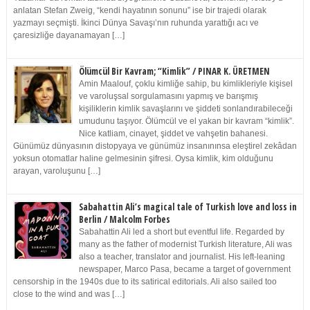
anlatan Stefan Zweig, “kendi hayatının sonunu” ise bir trajedi olarak
yazmayı seçmişti. İkinci Dünya Savaşı’nın ruhunda yarattığı acı ve
çaresizliğe dayanamayan […]
Ölümcül Bir Kavram; “Kimlik” / PINAR K. ÜRETMEN
Amin Maalouf, çoklu kimliğe sahip, bu kimlikleriyle kişisel
ve varoluşsal sorgulamasını yapmış ve barışmış
kişiliklerin kimlik savaşlarını ve şiddeti sonlandırabileceği
umudunu taşıyor. Ölümcül ve el yakan bir kavram “kimlik”.
Nice katliam, cinayet, şiddet ve vahşetin bahanesi.
Günümüz dünyasının distopyaya ve günümüz insanınınsa eleştirel zekâdan
yoksun otomatlar haline gelmesinin şifresi. Oysa kimlik, kim olduğunu
arayan, varoluşunu […]
Sabahattin Ali’s magical tale of Turkish love and loss in
Berlin / Malcolm Forbes
Sabahattin Ali led a short but eventful life. Regarded by
many as the father of modernist Turkish literature, Ali was
also a teacher, translator and journalist. His left-leaning
newspaper, Marco Pasa, became a target of government
censorship in the 1940s due to its satirical editorials. Ali also sailed too
close to the wind and was […]