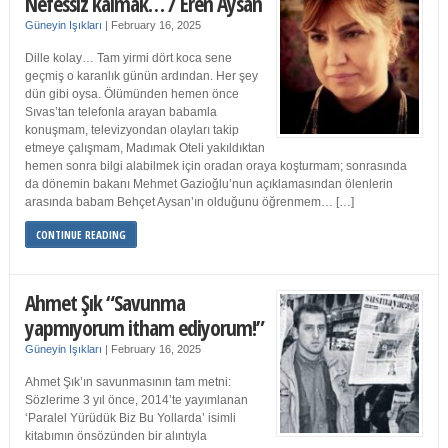
Nefessiz kalmak… / Eren Aysan
Güneyin Işıkları
|
February 16, 2025
Dille kolay… Tam yirmi dört koca sene
geçmiş o karanlık günün ardından. Her şey
dün gibi oysa. Ölümünden hemen önce
Sıvas’tan telefonla arayan babamla
konuşmam, televizyondan olayları takip
etmeye çalışmam, Madımak Oteli yakıldıktan
hemen sonra bilgi alabilmek için oradan oraya koşturmam; sonrasında
da dönemin bakanı Mehmet Gazioğlu’nun açıklamasından ölenlerin
arasında babam Behçet Aysan’ın olduğunu öğrenmem… […]
CONTINUE READING
Ahmet Şık “Savunma
yapmıyorum itham ediyorum!”
Güneyin Işıkları
|
February 16, 2025
Ahmet Şık’ın savunmasının tam metni:
Sözlerime 3 yıl önce, 2014’te yayımlanan
‘Paralel Yürüdük Biz Bu Yollarda’ isimli
kitabımın önsözünden bir alıntıyla