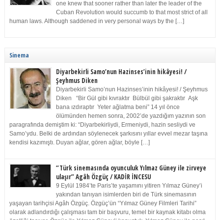
one knew that sooner rather than later the leader of the
Cuban Revolution would succumb to that most strict of all
human laws. Although saddened in very personal ways by the […]
Sinema
Diyarbekirli Samo’nun Hazinses’inin hikâyesi! /
Şeyhmus Diken
Diyarbekirli Samo’nun Hazinses’inin hikâyesi! / Şeyhmus
Diken “Bir Gül gibi kıvraktır Bülbül gibi şakraktır Aşk
bana ızdıraptır Yeter ağlatma beni” 14 yıl önce
ölümünden hemen sonra, 2002’de yazdığım yazının son
paragrafında demiştim ki: “Diyarbekirliydi, Ermeniydi, hazin sesliydi ve
Samo’ydu. Belki de ardından söylenecek şarkısını yıllar evvel mezar taşına
kendisi kazımıştı. Duyan ağlar, gören ağlar, böyle […]
“Türk sinemasında oyunculuk Yılmaz Güney ile zirveye
ulaşır” Agâh Özgüç / KADİR İNCESU
9 Eylül 1984’te Paris’te yaşamını yitiren Yılmaz Güney’i
yakından tanıyan isimlerden biri de Türk sinemasının
yaşayan tarihçisi Agâh Özgüç. Özgüç’ün “Yılmaz Güney Filmleri Tarihi”
olarak adlandırdığı çalışması tam bir başvuru, temel bir kaynak kitabı olma