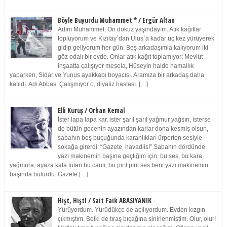
Böyle Buyurdu Muhammet * / Ergür Altan
Adım Muhammet. On dokuz yaşındayım. Atık kağıtlar
topluyorum ve Kızılay`dan Ulus`a kadar üç kez yürüyerek
gidip geliyorum her gün. Beş arkadaşımla kalıyorum iki
göz odalı bir evde. Onlar atık kağıt toplamıyor; Mevlüt
inşaatta çalışıyor mesela, Hüseyin halde hamallık
yaparken, Sidar ve Yunus ayakkabı boyacısı. Aramıza bir arkadaş daha
katıldı. Adı Abbas. Çalışmıyor o, diyaliz hastası. […]
Elli Kuruş / Orhan Kemal
İster lapa lapa kar, ister şarıl şarıl yağmur yağsın, isterse
de bütün gecenin ayazından karlar dona kesmiş olsun,
sabahın beş buçuğunda karanlıkları ürperten sesiyle
sokağa girerdi: “Gazete, havadiis!” Sabahın dördünde
yazı makinemin başına geçtiğim için, bu ses, bu kara,
yağmura, ayaza kafa tutan bu canlı, bu pırıl pırıl ses beni yazı makinemin
başında bulurdu. Gazete […]
Hişt, Hişt! / Sait Faik ABASIYANIK
Yürüyordum. Yürüdükçe de açılıyordum. Evden kızgın
çıkmıştım. Belki de tıraş bıçağına sinirlenmiştim. Olur, olur!