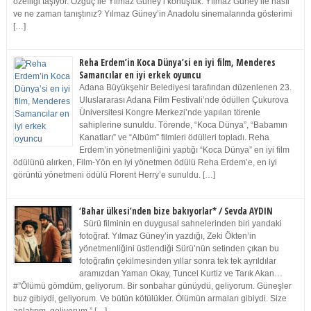
özelliği taşıyor. Özgüç ile Yılmaz Güney’i konuştuk. Yılmaz Güney ile nasıl
ve ne zaman tanıştınız? Yılmaz Güney’in Anadolu sinemalarında gösterimi
[…]
Reha Erdem’in Koca Dünya’si en iyi film, Menderes
Samancılar en iyi erkek oyuncu
Adana Büyükşehir Belediyesi tarafından düzenlenen 23.
Uluslararası Adana Film Festivali’nde ödüllen Çukurova
Üniversitesi Kongre Merkezi’nde yapılan törenle
sahiplerine sunuldu. Törende, “Koca Dünya”, “Babamın
Kanatları” ve “Albüm” filmleri ödülleri topladı. Reha
Erdem’in yönetmenliğini yaptığı “Koca Dünya” en iyi film
ödülünü alırken, Film-Yön en iyi yönetmen ödülü Reha Erdem’e, en iyi
görüntü yönetmeni ödülü Florent Herry’e sunuldu. […]
‘Bahar ülkesi’nden bize bakıyorlar* / Sevda AYDIN
Sürü filminin en duygusal sahnelerinden biri yandaki
fotoğraf. Yılmaz Güney’in yazdığı, Zeki Ökten’in
yönetmenliğini üstlendiği Sürü’nün setinden çıkan bu
fotoğrafın çekilmesinden yıllar sonra tek tek ayrıldılar
aramızdan Yaman Okay, Tuncel Kurtiz ve Tarık Akan…
#”Ölümü gömdüm, geliyorum. Bir sonbahar günüydü, geliyorum. Güneşler
buz gibiydi, geliyorum. Ve bütün kötülükler. Ölümün armaları gibiydi. Size