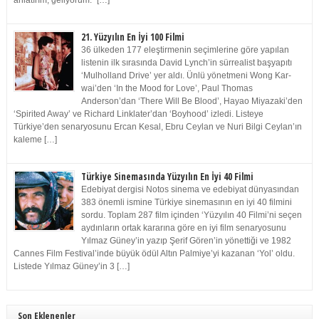
anlatırım, geliyorum.” […]
21. Yüzyılın En İyi 100 Filmi
36 ülkeden 177 eleştirmenin seçimlerine göre yapılan
listenin ilk sırasında David Lynch’in sürrealist başyapıtı
‘Mulholland Drive’ yer aldı. Ünlü yönetmeni Wong Kar-
wai’den ‘In the Mood for Love’, Paul Thomas
Anderson’dan ‘There Will Be Blood’, Hayao Miyazaki’den
‘Spirited Away’ ve Richard Linklater’dan ‘Boyhood’ izledi. Listeye
Türkiye’den senaryosunu Ercan Kesal, Ebru Ceylan ve Nuri Bilgi Ceylan’ın
kaleme […]
Türkiye Sinemasında Yüzyılın En İyi 40 Filmi
Edebiyat dergisi Notos sinema ve edebiyat dünyasından
383 önemli ismine Türkiye sinemasının en iyi 40 filmini
sordu. Toplam 287 film içinden ‘Yüzyılın 40 Filmi’ni seçen
aydınların ortak kararına göre en iyi film senaryosunu
Yılmaz Güney’in yazıp Şerif Gören’in yönettiği ve 1982
Cannes Film Festival’inde büyük ödül Altın Palmiye’yi kazanan ‘Yol’ oldu.
Listede Yılmaz Güney’in 3 […]
Son Eklenenler