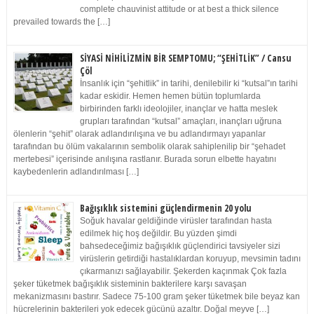
complete chauvinist attitude or at best a thick silence
prevailed towards the […]
SİYASİ NİHİLİZMİN BİR SEMPTOMU; “ŞEHİTLİK” / Cansu
Çöl
İnsanlık için “şehitlik” in tarihi, denilebilir ki “kutsal”ın tarihi
kadar eskidir. Hemen hemen bütün toplumlarda
birbirinden farklı ideolojiler, inançlar ve hatta meslek
grupları tarafından “kutsal” amaçları, inançları uğruna
ölenlerin “şehit” olarak adlandırılışına ve bu adlandırmayı yapanlar
tarafından bu ölüm vakalarının sembolik olarak sahiplenilip bir “şehadet
mertebesi” içerisinde anılışına rastlanır. Burada sorun elbette hayatını
kaybedenlerin adlandırılması […]
Bağışıklık sistemini güçlendirmenin 20 yolu
Soğuk havalar geldiğinde virüsler tarafından hasta
edilmek hiç hoş değildir. Bu yüzden şimdi
bahsedeceğimiz bağışıklık güçlendirici tavsiyeler sizi
virüslerin getirdiği hastalıklardan koruyup, mevsimin tadını
çıkarmanızı sağlayabilir. Şekerden kaçınmak Çok fazla
şeker tüketmek bağışıklık sisteminin bakterilere karşı savaşan
mekanizmasını bastırır. Sadece 75-100 gram şeker tüketmek bile beyaz kan
hücrelerinin bakterileri yok edecek gücünü azaltır. Doğal meyve […]