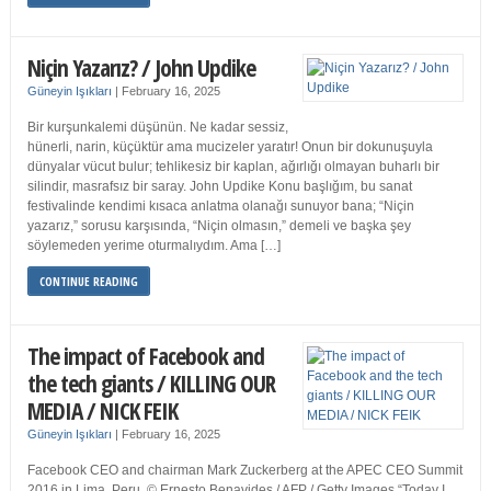
Niçin Yazarız? / John Updike
Güneyin Işıkları
|
February 16, 2025
Bir kurşunkalemi düşünün. Ne kadar sessiz,
hünerli, narin, küçüktür ama mucizeler yaratır! Onun bir dokunuşuyla
dünyalar vücut bulur; tehlikesiz bir kaplan, ağırlığı olmayan buharlı bir
silindir, masrafsız bir saray. John Updike Konu başlığım, bu sanat
festivalinde kendimi kısaca anlatma olanağı sunuyor bana; “Niçin
yazarız,” sorusu karşısında, “Niçin olmasın,” demeli ve başka şey
söylemeden yerime oturmalıydım. Ama […]
CONTINUE READING
The impact of Facebook and
the tech giants / KILLING OUR
MEDIA / NICK FEIK
Güneyin Işıkları
|
February 16, 2025
Facebook CEO and chairman Mark Zuckerberg at the APEC CEO Summit
2016 in Lima, Peru. © Ernesto Benavides / AFP / Getty Images “Today I