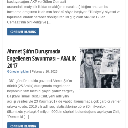
başlayacağım. AKP ve Gülen Cemaati
arasındaki mafyatik iktidar ortaklığının nasıl dağıldığını anlatan bu
inceleme-araştırma kitabımın önsözü şöyle başlıyor: “Türkiye’yi siyasal ve
toplumsal olarak beraber dönüştüren iki güç olan AKP ile Gülen
Cemaati’nin birlikteliği ve […]
CONTINUE READING
Ahmet Şık’ın Duruşmada
Engellenen Savunması – ARALIK
2017
Güneyin Işıkları
|
February 16, 2025
361 gündür tutuklu gazeteci Ahmet Şık’ın
dünkü (25 Aralık) duruşmada engellenen
beyanının tam metnini yayınlıyoruz Yargıtay
Başkanı İsmail Rüştü Cirit, yeni adli yılın
açılışı vesilesiyle 23 Kasım 2017’de yaptığı konuşmada çok çarpıcı veriler
ortaya koydu. 2016 yılı adli suç istatistiklerine göre 80 milyonluk
ülkemizde yaklaşık 6 milyon 900bin şüpheli bulunduğunu açıklayan Cirit;
“Demek ki […]
CONTINUE READING