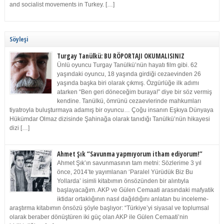
and socialist movements in Turkey. […]
Söyleşi
Turgay Tanülkü: BU RÖPORTAJI OKUMALISINIZ
Ünlü oyuncu Turgay Tanülkü’nün hayatı film gibi. 62
yaşındaki oyuncu, 18 yaşında girdiği cezaevinden 26
yaşında başka biri olarak çıkmış. Özgürlüğe ilk adımı
atarken “Ben geri döneceğim buraya!” diye bir söz vermiş
kendine. Tanülkü, ömrünü cezaevlerinde mahkumları
tiyatroyla buluşturmaya adamış bir oyuncu… Çoğu insanın Eşkıya Dünyaya
Hükümdar Olmaz dizisinde Şahinağa olarak tanıdığı Tanülkü’nün hikayesi
dizi […]
Ahmet Şık “Savunma yapmıyorum itham ediyorum!”
Ahmet Şık’ın savunmasının tam metni: Sözlerime 3 yıl
önce, 2014’te yayımlanan ‘Paralel Yürüdük Biz Bu
Yollarda’ isimli kitabımın önsözünden bir alıntıyla
başlayacağım. AKP ve Gülen Cemaati arasındaki mafyatik
iktidar ortaklığının nasıl dağıldığını anlatan bu inceleme-
araştırma kitabımın önsözü şöyle başlıyor: “Türkiye’yi siyasal ve toplumsal
olarak beraber dönüştüren iki güç olan AKP ile Gülen Cemaati’nin