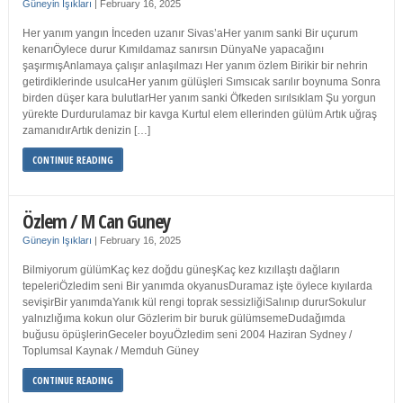
Güneyin Işıkları
|
February 16, 2025
Her yanım yangın İnceden uzanır Sivas’aHer yanım sanki Bir uçurum
kenarıÖylece durur Kımıldamaz sanırsın DünyaNe yapacağını
şaşırmışAnlamaya çalışır anlaşılmazı Her yanım özlem Birikir bir nehrin
getirdiklerinde usulcaHer yanım gülüşleri Sımsıcak sarılır boynuma Sonra
birden düşer kara bulutlarHer yanım sanki Öfkeden sırılsıklam Şu yorgun
yürekte Durdurulamaz bir kavga Kurtul elem ellerinden gülüm Artık uğraş
zamanıdırArtık denizin […]
CONTINUE READING
Özlem / M Can Guney
Güneyin Işıkları
|
February 16, 2025
Bilmiyorum gülümKaç kez doğdu güneşKaç kez kızıllaştı dağların
tepeleriÖzledim seni Bir yanımda okyanusDuramaz işte öylece kıyılarda
sevişirBir yanımdaYanık kül rengi toprak sessizliğiSalınıp dururSokulur
yalnızlığıma kokun olur Gözlerim bir buruk gülümsemeDudağımda
buğusu öpüşlerinGeceler boyuÖzledim seni 2004 Haziran Sydney /
Toplumsal Kaynak / Memduh Güney
CONTINUE READING