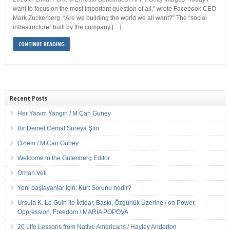
want to focus on the most important question of all,” wrote Facebook CEO
Mark Zuckerberg. “Are we building the world we all want?” The “social
infrastructure” built by the company […]
CONTINUE READING
Recent Posts
Her Yanım Yangın / M Can Guney
Bir Demet Cemal Süreya Şiiri
Özlem / M Can Guney
Welcome to the Gutenberg Editor
Orhan Veli
Yeni başlayanlar için: Kürt Sorunu nedir?
Ursula K. Le Guin ile İktidar, Baskı, Özgürlük Üzerine / on Power,
Oppression, Freedom / MARIA POPOVA
20 Life Lessons from Native Americans / Hayley Anderton