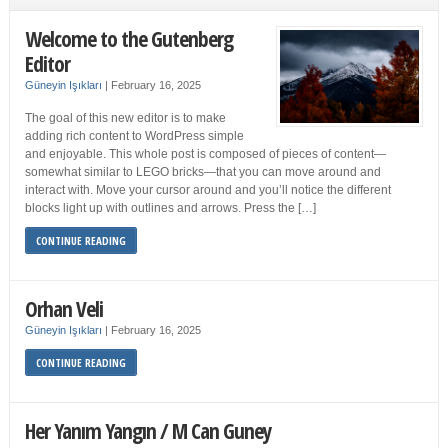
Welcome to the Gutenberg
Editor
Güneyin Işıkları
|
February 16, 2025
The goal of this new editor is to make
adding rich content to WordPress simple
and enjoyable. This whole post is composed of pieces of content—
somewhat similar to LEGO bricks—that you can move around and
interact with. Move your cursor around and you’ll notice the different
blocks light up with outlines and arrows. Press the […]
CONTINUE READING
Orhan Veli
Güneyin Işıkları
|
February 16, 2025
CONTINUE READING
Her Yanım Yangın / M Can Guney