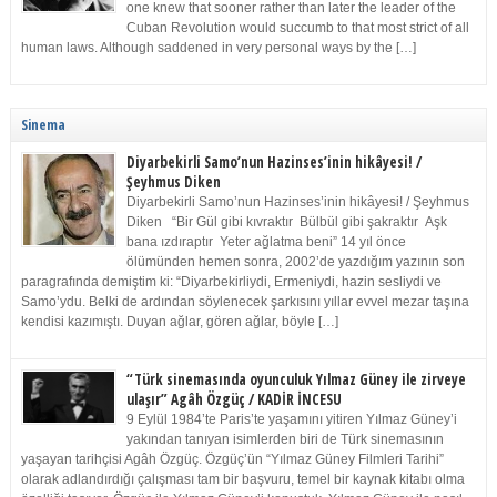
one knew that sooner rather than later the leader of the
Cuban Revolution would succumb to that most strict of all
human laws. Although saddened in very personal ways by the […]
Sinema
Diyarbekirli Samo’nun Hazinses’inin hikâyesi! /
Şeyhmus Diken
Diyarbekirli Samo’nun Hazinses’inin hikâyesi! / Şeyhmus
Diken “Bir Gül gibi kıvraktır Bülbül gibi şakraktır Aşk
bana ızdıraptır Yeter ağlatma beni” 14 yıl önce
ölümünden hemen sonra, 2002’de yazdığım yazının son
paragrafında demiştim ki: “Diyarbekirliydi, Ermeniydi, hazin sesliydi ve
Samo’ydu. Belki de ardından söylenecek şarkısını yıllar evvel mezar taşına
kendisi kazımıştı. Duyan ağlar, gören ağlar, böyle […]
“Türk sinemasında oyunculuk Yılmaz Güney ile zirveye
ulaşır” Agâh Özgüç / KADİR İNCESU
9 Eylül 1984’te Paris’te yaşamını yitiren Yılmaz Güney’i
yakından tanıyan isimlerden biri de Türk sinemasının
yaşayan tarihçisi Agâh Özgüç. Özgüç’ün “Yılmaz Güney Filmleri Tarihi”
olarak adlandırdığı çalışması tam bir başvuru, temel bir kaynak kitabı olma