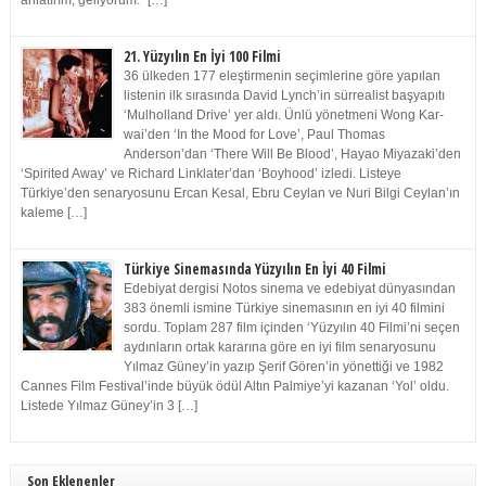
anlatırım, geliyorum.” […]
21. Yüzyılın En İyi 100 Filmi
36 ülkeden 177 eleştirmenin seçimlerine göre yapılan
listenin ilk sırasında David Lynch’in sürrealist başyapıtı
‘Mulholland Drive’ yer aldı. Ünlü yönetmeni Wong Kar-
wai’den ‘In the Mood for Love’, Paul Thomas
Anderson’dan ‘There Will Be Blood’, Hayao Miyazaki’den
‘Spirited Away’ ve Richard Linklater’dan ‘Boyhood’ izledi. Listeye
Türkiye’den senaryosunu Ercan Kesal, Ebru Ceylan ve Nuri Bilgi Ceylan’ın
kaleme […]
Türkiye Sinemasında Yüzyılın En İyi 40 Filmi
Edebiyat dergisi Notos sinema ve edebiyat dünyasından
383 önemli ismine Türkiye sinemasının en iyi 40 filmini
sordu. Toplam 287 film içinden ‘Yüzyılın 40 Filmi’ni seçen
aydınların ortak kararına göre en iyi film senaryosunu
Yılmaz Güney’in yazıp Şerif Gören’in yönettiği ve 1982
Cannes Film Festival’inde büyük ödül Altın Palmiye’yi kazanan ‘Yol’ oldu.
Listede Yılmaz Güney’in 3 […]
Son Eklenenler