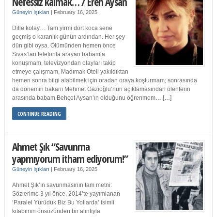
Nefessiz kalmak… / Eren Aysan
Güneyin Işıkları
|
February 16, 2025
Dille kolay… Tam yirmi dört koca sene
geçmiş o karanlık günün ardından. Her şey
dün gibi oysa. Ölümünden hemen önce
Sıvas’tan telefonla arayan babamla
konuşmam, televizyondan olayları takip
etmeye çalışmam, Madımak Oteli yakıldıktan
hemen sonra bilgi alabilmek için oradan oraya koşturmam; sonrasında
da dönemin bakanı Mehmet Gazioğlu’nun açıklamasından ölenlerin
arasında babam Behçet Aysan’ın olduğunu öğrenmem… […]
CONTINUE READING
Ahmet Şık “Savunma
yapmıyorum itham ediyorum!”
Güneyin Işıkları
|
February 16, 2025
Ahmet Şık’ın savunmasının tam metni:
Sözlerime 3 yıl önce, 2014’te yayımlanan
‘Paralel Yürüdük Biz Bu Yollarda’ isimli
kitabımın önsözünden bir alıntıyla