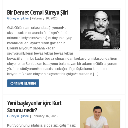
Bir Demet Cemal Süreya Şiiri
Güneyin Işıkları
|
February 16, 2025
GÜLGülün tam ortasında ağlıyorumHer
akşam sokak ortasında öldükçeÖnümü
arkamı bilmiyorumAzaldığını duyup duyup
karanlıktaBeni ayakta tutan gözlerinin
Ellerini alıyorum sabaha kadar
seviyorumEllerin beyaz tekrar beyaz tekrar
beyazEllerinin bu kadar beyaz olmasından korkuyorumİstasyonda tiren
oluyor birazBen bazan istasyonu bulamayan bir adamım Gülü alıyorum
yüzüme sürüyorumHer nasılsa sokağa düşmüşKolumu kanadımı
kırıyorumBir kan oluyor bir kıyamet bir çalgıVe zurnanın […]
CONTINUE READING
Yeni başlayanlar için: Kürt
Sorunu nedir?
Güneyin Işıkları
|
February 16, 2025
Kürt Sorununu silahsız, şiddetsiz, çatışmasız