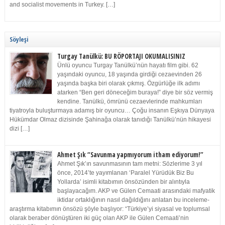
and socialist movements in Turkey. […]
Söyleşi
Turgay Tanülkü: BU RÖPORTAJI OKUMALISINIZ
Ünlü oyuncu Turgay Tanülkü’nün hayatı film gibi. 62
yaşındaki oyuncu, 18 yaşında girdiği cezaevinden 26
yaşında başka biri olarak çıkmış. Özgürlüğe ilk adımı
atarken “Ben geri döneceğim buraya!” diye bir söz vermiş
kendine. Tanülkü, ömrünü cezaevlerinde mahkumları
tiyatroyla buluşturmaya adamış bir oyuncu… Çoğu insanın Eşkıya Dünyaya
Hükümdar Olmaz dizisinde Şahinağa olarak tanıdığı Tanülkü’nün hikayesi
dizi […]
Ahmet Şık “Savunma yapmıyorum itham ediyorum!”
Ahmet Şık’ın savunmasının tam metni: Sözlerime 3 yıl
önce, 2014’te yayımlanan ‘Paralel Yürüdük Biz Bu
Yollarda’ isimli kitabımın önsözünden bir alıntıyla
başlayacağım. AKP ve Gülen Cemaati arasındaki mafyatik
iktidar ortaklığının nasıl dağıldığını anlatan bu inceleme-
araştırma kitabımın önsözü şöyle başlıyor: “Türkiye’yi siyasal ve toplumsal
olarak beraber dönüştüren iki güç olan AKP ile Gülen Cemaati’nin