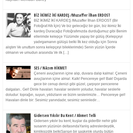
BİZ İKİMİZ İKİ KARDEŞ /Muzaffer İlhan ERDOST
BİZ İKİMİZ İKİ KARDEŞ /Muzaffer İlhan ERDOST (Bir
Fotoğraf Altı İçin) Ve biz geleceğiz bir gün, biz ikimiz İki
kardeş Duracağız Fotoğrafımızda durduğumuz gibi Benim
ellerimde kelepçe Yüzümde yapay bir gülüş (Kelepçeyi
yadırgamanın gülüşü belki İlk kez olduğu için Sonra
alıştım Ve unuttum sonra kelepçeyi bileklerimde) Senin yüzün İçerde
olmanın ve umudun arasında Ve ilk […]
SES / Nâzım HİKMET
Çeneni avuçlarının içine alıp, duvara dalıp kalma!. Çeneni
avuçlarının içine alma!. Kalk! Pencereye gel! Bak! Dışarda
gece bir cenup denizi gibi güzel, çarpıyor pencerene
dalgaları.. Gel! Dinle havaları: havalar seslerin yoludur, havalar seslerle
doludur: toprağın, suyun, yıldızların ve bizim seslerimizle… Pencereye gel!
Havaları dinle bir: Sesimiz yanındadır, sesimiz seninledir…
Gidersen Yıkılır Bu Kent / Ahmet Telli
Gidersen yıkılır bu kent, kuşlar da giderBir nehir gibi
susarım yüzünün deltasındaYanlış adreslerdeydik,
kimliksizdik belkiSarışın bir şaşkınlık olurdu bütün