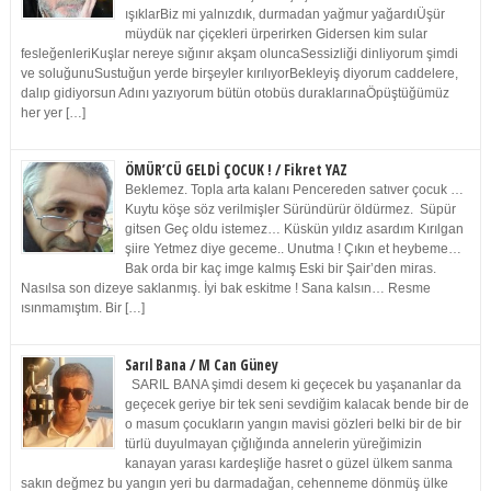
ışıklarBiz mi yalnızdık, durmadan yağmur yağardıÜşür
müydük nar çiçekleri ürperirken Gidersen kim sular
fesleğenleriKuşlar nereye sığınır akşam oluncaSessizliği dinliyorum şimdi
ve soluğunuSustuğun yerde birşeyler kırılıyorBekleyiş diyorum caddelere,
dalıp gidiyorsun Adını yazıyorum bütün otobüs duraklarınaÖpüştüğümüz
her yer […]
ÖMÜR’CÜ GELDİ ÇOCUK ! / Fikret YAZ
Beklemez. Topla arta kalanı Pencereden satıver çocuk …
Kuytu köşe söz verilmişler Süründürür öldürmez. Süpür
gitsen Geç oldu istemez… Küskün yıldız asardım Kırılgan
şiire Yetmez diye geceme.. Unutma ! Çıkın et heybeme…
Bak orda bir kaç imge kalmış Eski bir Şair’den miras.
Nasılsa son dizeye saklanmış. İyi bak eskitme ! Sana kalsın… Resme
ısınmamıştım. Bir […]
Sarıl Bana / M Can Güney
SARIL BANA şimdi desem ki geçecek bu yaşananlar da
geçecek geriye bir tek seni sevdiğim kalacak bende bir de
o masum çocukların yangın mavisi gözleri belki bir de bir
türlü duyulmayan çığlığında annelerin yüreğimizin
kanayan yarası kardeşliğe hasret o güzel ülkem sanma
sakın değmez bu yangın yeri bu darmadağan, cehenneme dönmüş ülke