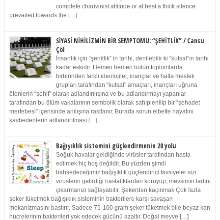
complete chauvinist attitude or at best a thick silence
prevailed towards the […]
SİYASİ NİHİLİZMİN BİR SEMPTOMU; “ŞEHİTLİK” / Cansu
Çöl
İnsanlık için “şehitlik” in tarihi, denilebilir ki “kutsal”ın tarihi
kadar eskidir. Hemen hemen bütün toplumlarda
birbirinden farklı ideolojiler, inançlar ve hatta meslek
grupları tarafından “kutsal” amaçları, inançları uğruna
ölenlerin “şehit” olarak adlandırılışına ve bu adlandırmayı yapanlar
tarafından bu ölüm vakalarının sembolik olarak sahiplenilip bir “şehadet
mertebesi” içerisinde anılışına rastlanır. Burada sorun elbette hayatını
kaybedenlerin adlandırılması […]
Bağışıklık sistemini güçlendirmenin 20 yolu
Soğuk havalar geldiğinde virüsler tarafından hasta
edilmek hiç hoş değildir. Bu yüzden şimdi
bahsedeceğimiz bağışıklık güçlendirici tavsiyeler sizi
virüslerin getirdiği hastalıklardan koruyup, mevsimin tadını
çıkarmanızı sağlayabilir. Şekerden kaçınmak Çok fazla
şeker tüketmek bağışıklık sisteminin bakterilere karşı savaşan
mekanizmasını bastırır. Sadece 75-100 gram şeker tüketmek bile beyaz kan
hücrelerinin bakterileri yok edecek gücünü azaltır. Doğal meyve […]