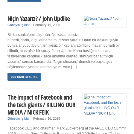
Niçin Yazarız? / John Updike
Güneyin Işıkları
|
February 16, 2025
Bir kurşunkalemi düşünün. Ne kadar sessiz,
hünerli, narin, küçüktür ama mucizeler yaratır! Onun bir dokunuşuyla
dünyalar vücut bulur; tehlikesiz bir kaplan, ağırlığı olmayan buharlı bir
silindir, masrafsız bir saray. John Updike Konu başlığım, bu sanat
festivalinde kendimi kısaca anlatma olanağı sunuyor bana; “Niçin
yazarız,” sorusu karşısında, “Niçin olmasın,” demeli ve başka şey
söylemeden yerime oturmalıydım. Ama […]
CONTINUE READING
The impact of Facebook and
the tech giants / KILLING OUR
MEDIA / NICK FEIK
Güneyin Işıkları
|
February 16, 2025
Facebook CEO and chairman Mark Zuckerberg at the APEC CEO Summit
2016 in Lima, Peru. © Ernesto Benavides / AFP / Getty Images “Today I