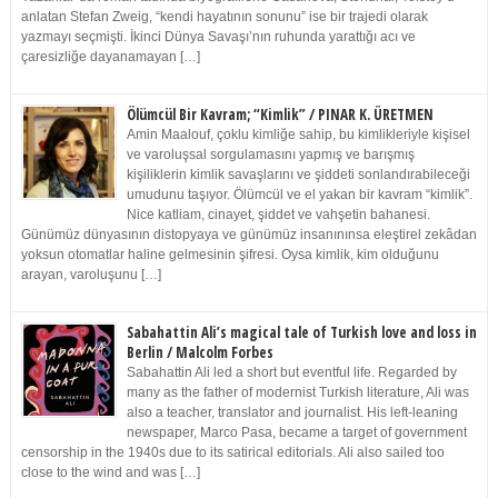
anlatan Stefan Zweig, “kendi hayatının sonunu” ise bir trajedi olarak
yazmayı seçmişti. İkinci Dünya Savaşı’nın ruhunda yarattığı acı ve
çaresizliğe dayanamayan […]
Ölümcül Bir Kavram; “Kimlik” / PINAR K. ÜRETMEN
Amin Maalouf, çoklu kimliğe sahip, bu kimlikleriyle kişisel
ve varoluşsal sorgulamasını yapmış ve barışmış
kişiliklerin kimlik savaşlarını ve şiddeti sonlandırabileceği
umudunu taşıyor. Ölümcül ve el yakan bir kavram “kimlik”.
Nice katliam, cinayet, şiddet ve vahşetin bahanesi.
Günümüz dünyasının distopyaya ve günümüz insanınınsa eleştirel zekâdan
yoksun otomatlar haline gelmesinin şifresi. Oysa kimlik, kim olduğunu
arayan, varoluşunu […]
Sabahattin Ali’s magical tale of Turkish love and loss in
Berlin / Malcolm Forbes
Sabahattin Ali led a short but eventful life. Regarded by
many as the father of modernist Turkish literature, Ali was
also a teacher, translator and journalist. His left-leaning
newspaper, Marco Pasa, became a target of government
censorship in the 1940s due to its satirical editorials. Ali also sailed too
close to the wind and was […]