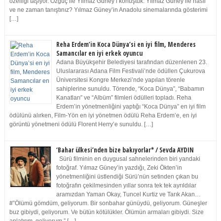
özelliği taşıyor. Özgüç ile Yılmaz Güney’i konuştuk. Yılmaz Güney ile nasıl
ve ne zaman tanıştınız? Yılmaz Güney’in Anadolu sinemalarında gösterimi
[…]
Reha Erdem’in Koca Dünya’si en iyi film, Menderes
Samancılar en iyi erkek oyuncu
Adana Büyükşehir Belediyesi tarafından düzenlenen 23.
Uluslararası Adana Film Festivali’nde ödüllen Çukurova
Üniversitesi Kongre Merkezi’nde yapılan törenle
sahiplerine sunuldu. Törende, “Koca Dünya”, “Babamın
Kanatları” ve “Albüm” filmleri ödülleri topladı. Reha
Erdem’in yönetmenliğini yaptığı “Koca Dünya” en iyi film
ödülünü alırken, Film-Yön en iyi yönetmen ödülü Reha Erdem’e, en iyi
görüntü yönetmeni ödülü Florent Herry’e sunuldu. […]
‘Bahar ülkesi’nden bize bakıyorlar* / Sevda AYDIN
Sürü filminin en duygusal sahnelerinden biri yandaki
fotoğraf. Yılmaz Güney’in yazdığı, Zeki Ökten’in
yönetmenliğini üstlendiği Sürü’nün setinden çıkan bu
fotoğrafın çekilmesinden yıllar sonra tek tek ayrıldılar
aramızdan Yaman Okay, Tuncel Kurtiz ve Tarık Akan…
#”Ölümü gömdüm, geliyorum. Bir sonbahar günüydü, geliyorum. Güneşler
buz gibiydi, geliyorum. Ve bütün kötülükler. Ölümün armaları gibiydi. Size