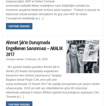
başlayacağım. AKP ve Gülen Cemaati
arasındaki mafyatik iktidar ortaklığının nasıl dağıldığını anlatan bu
inceleme-araştırma kitabımın önsözü şöyle başlıyor: “Türkiye’yi siyasal ve
toplumsal olarak beraber dönüştüren iki güç olan AKP ile Gülen
Cemaati’nin birlikteliği ve […]
CONTINUE READING
Ahmet Şık’ın Duruşmada
Engellenen Savunması – ARALIK
2017
Güneyin Işıkları
|
February 16, 2025
361 gündür tutuklu gazeteci Ahmet Şık’ın
dünkü (25 Aralık) duruşmada engellenen
beyanının tam metnini yayınlıyoruz Yargıtay
Başkanı İsmail Rüştü Cirit, yeni adli yılın
açılışı vesilesiyle 23 Kasım 2017’de yaptığı konuşmada çok çarpıcı veriler
ortaya koydu. 2016 yılı adli suç istatistiklerine göre 80 milyonluk
ülkemizde yaklaşık 6 milyon 900bin şüpheli bulunduğunu açıklayan Cirit;
“Demek ki […]
CONTINUE READING