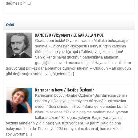
değmez bir […]
Öykü
RANDEVU (Vizyoner) / EDGAR ALLAN POE
Orada beni bekle! O yankılı vadide Mutlaka buluşacağım
seninle. (Chichester Piskoposu Henry King’in karısının
ölümü üstüne yazdığı ağıt.) Talihsiz ve gizemli adam! –
Sen ki kendi hayal gücünün parlaklığıyla afalladın,
gençliğinin alevleri arasına düştün! Hayalimde seni tekrar
görüyorum! Bir kez daha önümde duruyor siluetin! – Olduğun – ah olduğun
gibi değil soğuk vadide ve gölgelerin […]
Karıncanın boyu / Hasibe Özdemir
Karıncanın boyu / Hasibe Özdemir “Şişirdin içimi yemin
ederim ya! Deseydin methiyeler düzeceğiz, çıkmazdım
evden.” Sesi sinirden titriyor. “Sana gel demedim kızım.”
diyorum sakince. “Takıldın peşime madem, ne duyarsan
katlanacaksın.” Bir sigara yakıyor. Başını yana yatırıp,
bezmiş annelerin yılgın bakışıyla süzüyor beni. Kaşlarımı kaldırıp ona
bakıyorum ben de. Pes ediyor. “Git nereye atacaksan at, ben mezeleri
söylüyorum […]