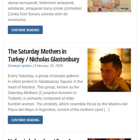
oturup konuşarak, birbirimizi anlayarak,
anlatarak, anlaşarak barış içinde çözmeliyiz.
Çünkü Kürt Sorunu aslında sizin de
sorununuz.
CONTINUE READING
The Saturday Mothers in
Turkey / Nicholas Glastonbury
Güneyin Işıkları
|
February 16, 2025
Every Saturday, a group of people gathers
in silent protest in Galatasaray Square in the
heart of Istanbul. This group, known as the
Saturday Mothers (Cumartesi Anneleri in
Turkish), is primarily composed of older
Kurdish women. The protests, which resemble those by the Madres del
Plaza del Mayo in Argentina, consist of the mothers (and […]
CONTINUE READING