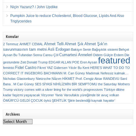
Niçin Yazarız? / John Updike
Pumpkin Juice to reduce Cholesterol, Blood Glucose, Lipids And Also
Triglycerides
Konular
Ahmet Telli
Ahmet Şık
Ahmet Şık'ın
2 Temmuz
AHMET CEMAL
savunmasının tam metni
Asli Erdogan
Bakişın Senin
Bağışıklık sistemi
Behçet
Cumartesi Anneleri
Aysan
Bu Tufandan Sonra
Cansu Çöl
Didem Gülçin Erdem
Die
featured
gestundete Zeit
Donald Trump
EDGAR ALLAN POE
Eren Aysan
Fidel Castro
feminist
Fikret YAZ
Gidersen Yıkılır Bu Kent
HERE’S WHAT TO DO TO
CORRECT IT
INGEBORG BACHMANN
M. Can Güney
Madımak
Nefessiz kalmak…
Nicholas Glastonbury
Nietzsche
Nâzım HİKMET
Prof. Cengiz Aktar
RANDEVU
Sarıl
Bana . M Can Güney
SES
SİYASİ NİHİLİZMİN BİR SEMPTOMU
the Saturday Mothers
Trump victory comes with a silver lining for the world’s progressives
Türkiye dibine
kadar faşizmi yaşayacak
Vizyoner
Yanis Varoufakis
yüreğimde bir avuç volkan
ÖMÜR'CÜ GELDİ ÇOCUK
öykü
ŞEHİTLİK
‘Şiirin beslendiği kaynak hayattır’
Archives
Archives