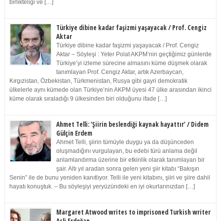
birlikteliği ve […]
Türkiye dibine kadar faşizmi yaşayacak / Prof. Cengiz
Aktar
Türkiye dibine kadar faşizmi yaşayacak / Prof. Cengiz
Aktar – Söyleşi : Yeter Polat AKPM’nin geçtiğimiz günlerde
Türkiye’yi izleme sürecine almasını küme düşmek olarak
tanımlayan Prof. Cengiz Aktar, artık Azerbaycan,
Kırgızistan, Özbekistan, Türkmenistan, Rusya gibi gayri demokratik
ülkelerle aynı kümede olan Türkiye’nin AKPM üyesi 47 ülke arasından ikinci
küme olarak sıraladığı 9 ülkesinden biri olduğunu ifade […]
Ahmet Telli: ‘Şiirin beslendiği kaynak hayattır’ / Didem
Gülçin Erdem
Ahmet Telli, şiirin tümüyle duygu ya da düşünceden
oluşmadığını vurgulayan, bu edebi türü anlama değil
anlamlandırma üzerine bir etkinlik olarak tanımlayan bir
şair. Altı yıl aradan sonra gelen yeni şiir kitabı “Bakışın
Senin” ile de bunu yeniden kanıtlıyor. Telli ile yeni kitabını, şiiri ve şiire dahil
hayatı konuştuk. – Bu söyleşiyi yeryüzündeki en iyi okurlarınızdan […]
Margaret Atwood writes to imprisoned Turkish writer