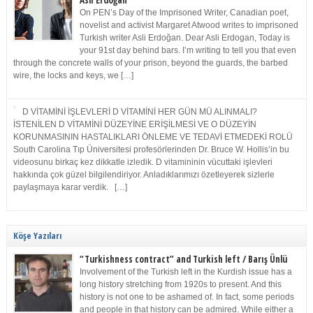
Asli Erdoğan
On PEN’s Day of the Imprisoned Writer, Canadian poet,
novelist and activist Margaret Atwood writes to imprisoned
Turkish writer Asli Erdoğan. Dear Asli Erdogan, Today is
your 91st day behind bars. I’m writing to tell you that even
through the concrete walls of your prison, beyond the guards, the barbed
wire, the locks and keys, we […]
D VİTAMİNİ İŞLEVLERİ D VİTAMİNİ HER GÜN MÜ ALINMALI?
İSTENİLEN D VİTAMİNİ DÜZEYİNE ERİŞİLMESİ VE O DÜZEYİN
KORUNMASININ HASTALIKLARI ÖNLEME VE TEDAVİ ETMEDEKİ ROLÜ
South Carolina Tıp Üniversitesi profesörlerinden Dr. Bruce W. Hollis’in bu
videosunu birkaç kez dikkatle izledik. D vitamininin vücuttaki işlevleri
hakkında çok güzel bilgilendiriyor. Anladıklarımızı özetleyerek sizlerle
paylaşmaya karar verdik. […]
Köşe Yazıları
“Turkishness contract” and Turkish left / Barış Ünlü
Involvement of the Turkish left in the Kurdish issue has a
long history stretching from 1920s to present. And this
history is not one to be ashamed of. In fact, some periods
and people in that history can be admired. While either a