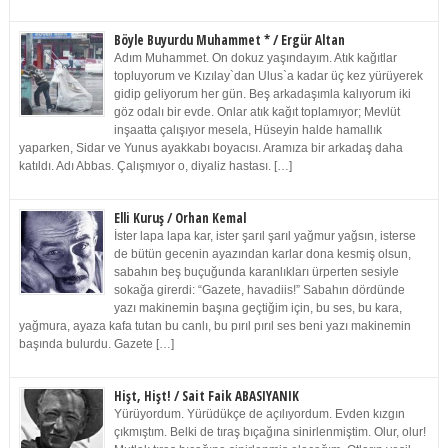
Böyle Buyurdu Muhammet * / Ergür Altan
Adım Muhammet. On dokuz yaşındayım. Atık kağıtlar
topluyorum ve Kızılay`dan Ulus`a kadar üç kez yürüyerek
gidip geliyorum her gün. Beş arkadaşımla kalıyorum iki
göz odalı bir evde. Onlar atık kağıt toplamıyor; Mevlüt
inşaatta çalışıyor mesela, Hüseyin halde hamallık
yaparken, Sidar ve Yunus ayakkabı boyacısı. Aramıza bir arkadaş daha
katıldı. Adı Abbas. Çalışmıyor o, diyaliz hastası. […]
Elli Kuruş / Orhan Kemal
İster lapa lapa kar, ister şarıl şarıl yağmur yağsın, isterse
de bütün gecenin ayazından karlar dona kesmiş olsun,
sabahın beş buçuğunda karanlıkları ürperten sesiyle
sokağa girerdi: “Gazete, havadiis!” Sabahın dördünde
yazı makinemin başına geçtiğim için, bu ses, bu kara,
yağmura, ayaza kafa tutan bu canlı, bu pırıl pırıl ses beni yazı makinemin
başında bulurdu. Gazete […]
Hişt, Hişt! / Sait Faik ABASIYANIK
Yürüyordum. Yürüdükçe de açılıyordum. Evden kızgın
çıkmıştım. Belki de tıraş bıçağına sinirlenmiştim. Olur, olur!