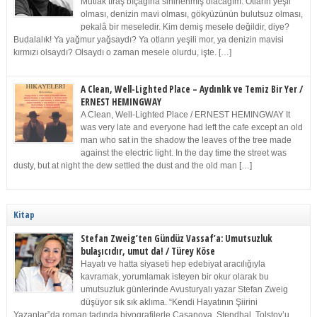
Mutlak tıraş bıçağına sinirlenmiş olacağım. Otların yeşil
olması, denizin mavi olması, gökyüzünün bulutsuz olması,
pekalâ bir meseledir. Kim demiş mesele değildir, diye?
Budalalık! Ya yağmur yağsaydı? Ya otların yeşili mor, ya denizin mavisi
kırmızı olsaydı? Olsaydı o zaman mesele olurdu, işte. […]
A Clean, Well-Lighted Place – Aydınlık ve Temiz Bir Yer /
ERNEST HEMINGWAY
A Clean, Well-Lighted Place / ERNEST HEMINGWAY It
was very late and everyone had left the cafe except an old
man who sat in the shadow the leaves of the tree made
against the electric light. In the day time the street was
dusty, but at night the dew settled the dust and the old man […]
Kitap
Stefan Zweig’ten Gündüz Vassaf’a: Umutsuzluk
bulaşıcıdır, umut da! / Türey Köse
Hayatı ve hatta siyaseti hep edebiyat aracılığıyla
kavramak, yorumlamak isteyen bir okur olarak bu
umutsuzluk günlerinde Avusturyalı yazar Stefan Zweig
düşüyor sık sık aklıma. “Kendi Hayatının Şiirini
Yazanlar”da roman tadında biyografilerle Casanova, Stendhal, Tolstoy’u