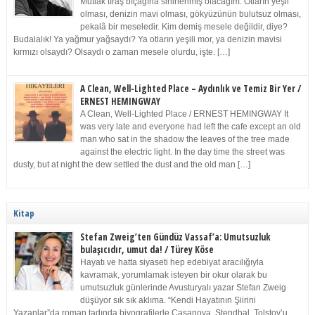
Mutlak tıraş bıçağına sinirlenmiş olacağım. Otların yeşil
olması, denizin mavi olması, gökyüzünün bulutsuz olması,
pekalâ bir meseledir. Kim demiş mesele değildir, diye?
Budalalık! Ya yağmur yağsaydı? Ya otların yeşili mor, ya denizin mavisi
kırmızı olsaydı? Olsaydı o zaman mesele olurdu, işte. […]
A Clean, Well-Lighted Place – Aydınlık ve Temiz Bir Yer /
ERNEST HEMINGWAY
A Clean, Well-Lighted Place / ERNEST HEMINGWAY It
was very late and everyone had left the cafe except an old
man who sat in the shadow the leaves of the tree made
against the electric light. In the day time the street was
dusty, but at night the dew settled the dust and the old man […]
Kitap
Stefan Zweig’ten Gündüz Vassaf’a: Umutsuzluk
bulaşıcıdır, umut da! / Türey Köse
Hayatı ve hatta siyaseti hep edebiyat aracılığıyla
kavramak, yorumlamak isteyen bir okur olarak bu
umutsuzluk günlerinde Avusturyalı yazar Stefan Zweig
düşüyor sık sık aklıma. “Kendi Hayatının Şiirini
Yazanlar”da roman tadında biyografilerle Casanova, Stendhal, Tolstoy’u