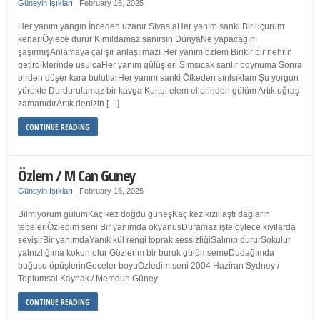
Güneyin Işıkları
|
February 16, 2025
Her yanım yangın İnceden uzanır Sivas’aHer yanım sanki Bir uçurum
kenarıÖylece durur Kımıldamaz sanırsın DünyaNe yapacağını
şaşırmışAnlamaya çalışır anlaşılmazı Her yanım özlem Birikir bir nehrin
getirdiklerinde usulcaHer yanım gülüşleri Sımsıcak sarılır boynuma Sonra
birden düşer kara bulutlarHer yanım sanki Öfkeden sırılsıklam Şu yorgun
yürekte Durdurulamaz bir kavga Kurtul elem ellerinden gülüm Artık uğraş
zamanıdırArtık denizin […]
CONTINUE READING
Özlem / M Can Guney
Güneyin Işıkları
|
February 16, 2025
Bilmiyorum gülümKaç kez doğdu güneşKaç kez kızıllaştı dağların
tepeleriÖzledim seni Bir yanımda okyanusDuramaz işte öylece kıyılarda
sevişirBir yanımdaYanık kül rengi toprak sessizliğiSalınıp dururSokulur
yalnızlığıma kokun olur Gözlerim bir buruk gülümsemeDudağımda
buğusu öpüşlerinGeceler boyuÖzledim seni 2004 Haziran Sydney /
Toplumsal Kaynak / Memduh Güney
CONTINUE READING