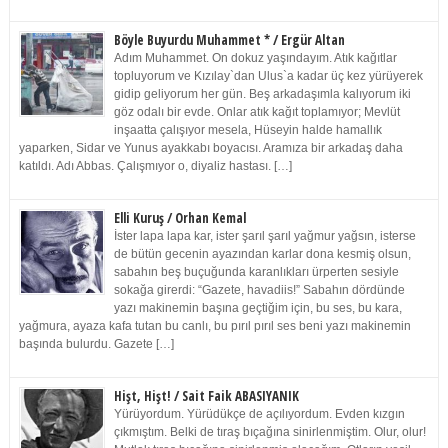
Böyle Buyurdu Muhammet * / Ergür Altan
Adım Muhammet. On dokuz yaşındayım. Atık kağıtlar
topluyorum ve Kızılay`dan Ulus`a kadar üç kez yürüyerek
gidip geliyorum her gün. Beş arkadaşımla kalıyorum iki
göz odalı bir evde. Onlar atık kağıt toplamıyor; Mevlüt
inşaatta çalışıyor mesela, Hüseyin halde hamallık
yaparken, Sidar ve Yunus ayakkabı boyacısı. Aramıza bir arkadaş daha
katıldı. Adı Abbas. Çalışmıyor o, diyaliz hastası. […]
Elli Kuruş / Orhan Kemal
İster lapa lapa kar, ister şarıl şarıl yağmur yağsın, isterse
de bütün gecenin ayazından karlar dona kesmiş olsun,
sabahın beş buçuğunda karanlıkları ürperten sesiyle
sokağa girerdi: “Gazete, havadiis!” Sabahın dördünde
yazı makinemin başına geçtiğim için, bu ses, bu kara,
yağmura, ayaza kafa tutan bu canlı, bu pırıl pırıl ses beni yazı makinemin
başında bulurdu. Gazete […]
Hişt, Hişt! / Sait Faik ABASIYANIK
Yürüyordum. Yürüdükçe de açılıyordum. Evden kızgın
çıkmıştım. Belki de tıraş bıçağına sinirlenmiştim. Olur, olur!