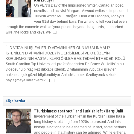
Asli Erdoğan
On PEN’s Day of the Imprisoned Writer, Canadian poet,
novelist and activist Margaret Atwood writes to imprisoned
Turkish writer Asli Erdoğan. Dear Asli Erdogan, Today is
your 91st day behind bars. I’m writing to tell you that even
through the concrete walls of your prison, beyond the guards, the barbed
wire, the locks and keys, we […]
D VİTAMİNİ İŞLEVLERİ D VİTAMİNİ HER GÜN MÜ ALINMALI?
İSTENİLEN D VİTAMİNİ DÜZEYİNE ERİŞİLMESİ VE O DÜZEYİN
KORUNMASININ HASTALIKLARI ÖNLEME VE TEDAVİ ETMEDEKİ ROLÜ
South Carolina Tıp Üniversitesi profesörlerinden Dr. Bruce W. Hollis’in bu
videosunu birkaç kez dikkatle izledik. D vitamininin vücuttaki işlevleri
hakkında çok güzel bilgilendiriyor. Anladıklarımızı özetleyerek sizlerle
paylaşmaya karar verdik. […]
Köşe Yazıları
“Turkishness contract” and Turkish left / Barış Ünlü
Involvement of the Turkish left in the Kurdish issue has a
long history stretching from 1920s to present. And this
history is not one to be ashamed of. In fact, some periods
and people in that history can be admired. While either a