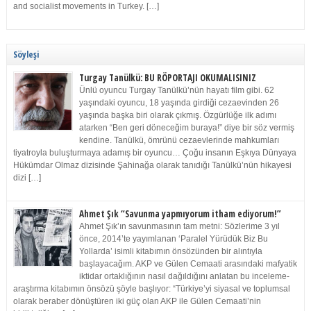
and socialist movements in Turkey. […]
Söyleşi
Turgay Tanülkü: BU RÖPORTAJI OKUMALISINIZ
Ünlü oyuncu Turgay Tanülkü’nün hayatı film gibi. 62
yaşındaki oyuncu, 18 yaşında girdiği cezaevinden 26
yaşında başka biri olarak çıkmış. Özgürlüğe ilk adımı
atarken “Ben geri döneceğim buraya!” diye bir söz vermiş
kendine. Tanülkü, ömrünü cezaevlerinde mahkumları
tiyatroyla buluşturmaya adamış bir oyuncu… Çoğu insanın Eşkıya Dünyaya
Hükümdar Olmaz dizisinde Şahinağa olarak tanıdığı Tanülkü’nün hikayesi
dizi […]
Ahmet Şık “Savunma yapmıyorum itham ediyorum!”
Ahmet Şık’ın savunmasının tam metni: Sözlerime 3 yıl
önce, 2014’te yayımlanan ‘Paralel Yürüdük Biz Bu
Yollarda’ isimli kitabımın önsözünden bir alıntıyla
başlayacağım. AKP ve Gülen Cemaati arasındaki mafyatik
iktidar ortaklığının nasıl dağıldığını anlatan bu inceleme-
araştırma kitabımın önsözü şöyle başlıyor: “Türkiye’yi siyasal ve toplumsal
olarak beraber dönüştüren iki güç olan AKP ile Gülen Cemaati’nin