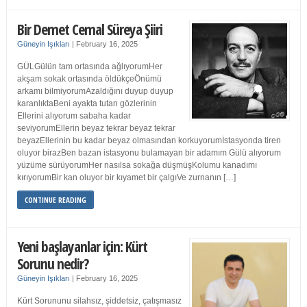
Bir Demet Cemal Süreya Şiiri
Güneyin Işıkları
|
February 16, 2025
GÜLGülün tam ortasında ağlıyorumHer
akşam sokak ortasında öldükçeÖnümü
arkamı bilmiyorumAzaldığını duyup duyup
karanlıktaBeni ayakta tutan gözlerinin
Ellerini alıyorum sabaha kadar
seviyorumEllerin beyaz tekrar beyaz tekrar
beyazEllerinin bu kadar beyaz olmasından korkuyorumİstasyonda tiren
oluyor birazBen bazan istasyonu bulamayan bir adamım Gülü alıyorum
yüzüme sürüyorumHer nasılsa sokağa düşmüşKolumu kanadımı
kırıyorumBir kan oluyor bir kıyamet bir çalgıVe zurnanın […]
CONTINUE READING
Yeni başlayanlar için: Kürt
Sorunu nedir?
Güneyin Işıkları
|
February 16, 2025
Kürt Sorununu silahsız, şiddetsiz, çatışmasız