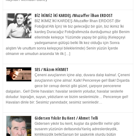
BİZ İKİMİZ İKİ KARDEŞ /Muzaffer İlhan ERDOST
BİZ İKİMİZ İKİ KARDEŞ /Muzaffer İlhan ERDOST (Bir
Fotoğraf Altı İçin) Ve biz geleceğiz bir gün, biz ikimiz İki
kardeş Duracağız Fotoğrafımızda durduğumuz gibi Benim
ellerimde kelepçe Yüzümde yapay bir gülüş (Kelepçeyi
yadırgamanın gülüşü belki İlk kez olduğu için Sonra
alıştım Ve unuttum sonra kelepçeyi bileklerimde) Senin yüzün İçerde
olmanın ve umudun arasında Ve ilk […]
SES / Nâzım HİKMET
Çeneni avuçlarının içine alıp, duvara dalıp kalma!. Çeneni
avuçlarının içine alma!. Kalk! Pencereye gel! Bak! Dışarda
gece bir cenup denizi gibi güzel, çarpıyor pencerene
dalgaları.. Gel! Dinle havaları: havalar seslerin yoludur, havalar seslerle
doludur: toprağın, suyun, yıldızların ve bizim seslerimizle… Pencereye gel!
Havaları dinle bir: Sesimiz yanındadır, sesimiz seninledir…
Gidersen Yıkılır Bu Kent / Ahmet Telli
Gidersen yıkılır bu kent, kuşlar da giderBir nehir gibi
susarım yüzünün deltasındaYanlış adreslerdeydik,
kimliksizdik belkiSarışın bir şaşkınlık olurdu bütün