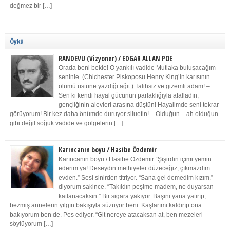
değmez bir […]
Öykü
RANDEVU (Vizyoner) / EDGAR ALLAN POE
Orada beni bekle! O yankılı vadide Mutlaka buluşacağım
seninle. (Chichester Piskoposu Henry King’in karısının
ölümü üstüne yazdığı ağıt.) Talihsiz ve gizemli adam! –
Sen ki kendi hayal gücünün parlaklığıyla afalladın,
gençliğinin alevleri arasına düştün! Hayalimde seni tekrar
görüyorum! Bir kez daha önümde duruyor siluetin! – Olduğun – ah olduğun
gibi değil soğuk vadide ve gölgelerin […]
Karıncanın boyu / Hasibe Özdemir
Karıncanın boyu / Hasibe Özdemir “Şişirdin içimi yemin
ederim ya! Deseydin methiyeler düzeceğiz, çıkmazdım
evden.” Sesi sinirden titriyor. “Sana gel demedim kızım.”
diyorum sakince. “Takıldın peşime madem, ne duyarsan
katlanacaksın.” Bir sigara yakıyor. Başını yana yatırıp,
bezmiş annelerin yılgın bakışıyla süzüyor beni. Kaşlarımı kaldırıp ona
bakıyorum ben de. Pes ediyor. “Git nereye atacaksan at, ben mezeleri
söylüyorum […]