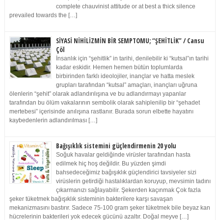
complete chauvinist attitude or at best a thick silence
prevailed towards the […]
SİYASİ NİHİLİZMİN BİR SEMPTOMU; “ŞEHİTLİK” / Cansu
Çöl
İnsanlık için “şehitlik” in tarihi, denilebilir ki “kutsal”ın tarihi
kadar eskidir. Hemen hemen bütün toplumlarda
birbirinden farklı ideolojiler, inançlar ve hatta meslek
grupları tarafından “kutsal” amaçları, inançları uğruna
ölenlerin “şehit” olarak adlandırılışına ve bu adlandırmayı yapanlar
tarafından bu ölüm vakalarının sembolik olarak sahiplenilip bir “şehadet
mertebesi” içerisinde anılışına rastlanır. Burada sorun elbette hayatını
kaybedenlerin adlandırılması […]
Bağışıklık sistemini güçlendirmenin 20 yolu
Soğuk havalar geldiğinde virüsler tarafından hasta
edilmek hiç hoş değildir. Bu yüzden şimdi
bahsedeceğimiz bağışıklık güçlendirici tavsiyeler sizi
virüslerin getirdiği hastalıklardan koruyup, mevsimin tadını
çıkarmanızı sağlayabilir. Şekerden kaçınmak Çok fazla
şeker tüketmek bağışıklık sisteminin bakterilere karşı savaşan
mekanizmasını bastırır. Sadece 75-100 gram şeker tüketmek bile beyaz kan
hücrelerinin bakterileri yok edecek gücünü azaltır. Doğal meyve […]