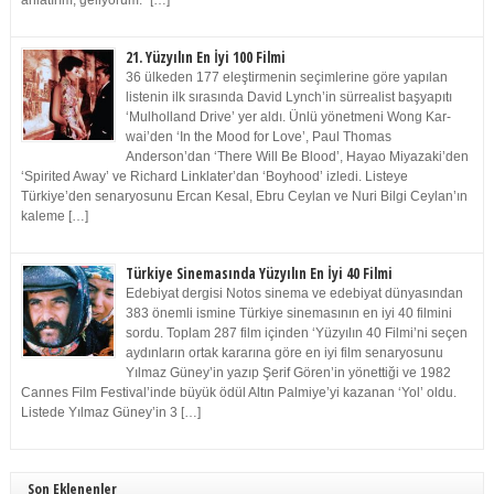
anlatırım, geliyorum.” […]
21. Yüzyılın En İyi 100 Filmi
36 ülkeden 177 eleştirmenin seçimlerine göre yapılan
listenin ilk sırasında David Lynch’in sürrealist başyapıtı
‘Mulholland Drive’ yer aldı. Ünlü yönetmeni Wong Kar-
wai’den ‘In the Mood for Love’, Paul Thomas
Anderson’dan ‘There Will Be Blood’, Hayao Miyazaki’den
‘Spirited Away’ ve Richard Linklater’dan ‘Boyhood’ izledi. Listeye
Türkiye’den senaryosunu Ercan Kesal, Ebru Ceylan ve Nuri Bilgi Ceylan’ın
kaleme […]
Türkiye Sinemasında Yüzyılın En İyi 40 Filmi
Edebiyat dergisi Notos sinema ve edebiyat dünyasından
383 önemli ismine Türkiye sinemasının en iyi 40 filmini
sordu. Toplam 287 film içinden ‘Yüzyılın 40 Filmi’ni seçen
aydınların ortak kararına göre en iyi film senaryosunu
Yılmaz Güney’in yazıp Şerif Gören’in yönettiği ve 1982
Cannes Film Festival’inde büyük ödül Altın Palmiye’yi kazanan ‘Yol’ oldu.
Listede Yılmaz Güney’in 3 […]
Son Eklenenler