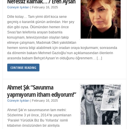
Nefessiz kalmak… / Eren Aysan
Güneyin Işıkları
|
February 16, 2025
Dille kolay… Tam yirmi dört koca sene
geçmiş o karanlık günün ardından. Her şey
dün gibi oysa. Ölümünden hemen önce
Sıvas’tan telefonla arayan babamla
konuşmam, televizyondan olayları takip
etmeye çalışmam, Madımak Oteli yakıldıktan
hemen sonra bilgi alabilmek için oradan oraya koşturmam; sonrasında
da dönemin bakanı Mehmet Gazioğlu’nun açıklamasından ölenlerin
arasında babam Behçet Aysan’ın olduğunu öğrenmem… […]
CONTINUE READING
Ahmet Şık “Savunma
yapmıyorum itham ediyorum!”
Güneyin Işıkları
|
February 16, 2025
Ahmet Şık’ın savunmasının tam metni:
Sözlerime 3 yıl önce, 2014’te yayımlanan
‘Paralel Yürüdük Biz Bu Yollarda’ isimli
kitabımın önsözünden bir alıntıyla