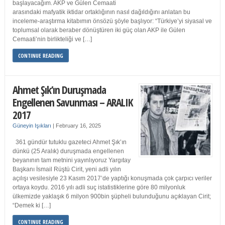
başlayacağım. AKP ve Gülen Cemaati
arasındaki mafyatik iktidar ortaklığının nasıl dağıldığını anlatan bu
inceleme-araştırma kitabımın önsözü şöyle başlıyor: “Türkiye’yi siyasal ve
toplumsal olarak beraber dönüştüren iki güç olan AKP ile Gülen
Cemaati’nin birlikteliği ve […]
CONTINUE READING
Ahmet Şık’ın Duruşmada
Engellenen Savunması – ARALIK
2017
Güneyin Işıkları
|
February 16, 2025
361 gündür tutuklu gazeteci Ahmet Şık’ın
dünkü (25 Aralık) duruşmada engellenen
beyanının tam metnini yayınlıyoruz Yargıtay
Başkanı İsmail Rüştü Cirit, yeni adli yılın
açılışı vesilesiyle 23 Kasım 2017’de yaptığı konuşmada çok çarpıcı veriler
ortaya koydu. 2016 yılı adli suç istatistiklerine göre 80 milyonluk
ülkemizde yaklaşık 6 milyon 900bin şüpheli bulunduğunu açıklayan Cirit;
“Demek ki […]
CONTINUE READING