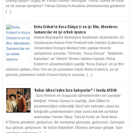
özelliği taşıyor. Özgüç ile Yılmaz Güney’i konuştuk. Yılmaz Güney ile nasıl
ve ne zaman tanıştınız? Yılmaz Güney’in Anadolu sinemalarında gösterimi
[…]
Reha Erdem’in Koca Dünya’si en iyi film, Menderes
Samancılar en iyi erkek oyuncu
Adana Büyükşehir Belediyesi tarafından düzenlenen 23.
Uluslararası Adana Film Festivali’nde ödüllen Çukurova
Üniversitesi Kongre Merkezi’nde yapılan törenle
sahiplerine sunuldu. Törende, “Koca Dünya”, “Babamın
Kanatları” ve “Albüm” filmleri ödülleri topladı. Reha
Erdem’in yönetmenliğini yaptığı “Koca Dünya” en iyi film
ödülünü alırken, Film-Yön en iyi yönetmen ödülü Reha Erdem’e, en iyi
görüntü yönetmeni ödülü Florent Herry’e sunuldu. […]
‘Bahar ülkesi’nden bize bakıyorlar* / Sevda AYDIN
Sürü filminin en duygusal sahnelerinden biri yandaki
fotoğraf. Yılmaz Güney’in yazdığı, Zeki Ökten’in
yönetmenliğini üstlendiği Sürü’nün setinden çıkan bu
fotoğrafın çekilmesinden yıllar sonra tek tek ayrıldılar
aramızdan Yaman Okay, Tuncel Kurtiz ve Tarık Akan…
#”Ölümü gömdüm, geliyorum. Bir sonbahar günüydü, geliyorum. Güneşler
buz gibiydi, geliyorum. Ve bütün kötülükler. Ölümün armaları gibiydi. Size