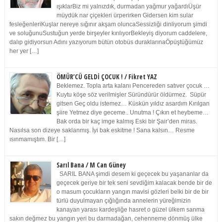
ışıklarBiz mi yalnızdık, durmadan yağmur yağardıÜşür
müydük nar çiçekleri ürperirken Gidersen kim sular
fesleğenleriKuşlar nereye sığınır akşam oluncaSessizliği dinliyorum şimdi
ve soluğunuSustuğun yerde birşeyler kırılıyorBekleyiş diyorum caddelere,
dalıp gidiyorsun Adını yazıyorum bütün otobüs duraklarınaÖpüştüğümüz
her yer […]
ÖMÜR’CÜ GELDİ ÇOCUK ! / Fikret YAZ
Beklemez. Topla arta kalanı Pencereden satıver çocuk …
Kuytu köşe söz verilmişler Süründürür öldürmez. Süpür
gitsen Geç oldu istemez… Küskün yıldız asardım Kırılgan
şiire Yetmez diye geceme.. Unutma ! Çıkın et heybeme…
Bak orda bir kaç imge kalmış Eski bir Şair’den miras.
Nasılsa son dizeye saklanmış. İyi bak eskitme ! Sana kalsın… Resme
ısınmamıştım. Bir […]
Sarıl Bana / M Can Güney
SARIL BANA şimdi desem ki geçecek bu yaşananlar da
geçecek geriye bir tek seni sevdiğim kalacak bende bir de
o masum çocukların yangın mavisi gözleri belki bir de bir
türlü duyulmayan çığlığında annelerin yüreğimizin
kanayan yarası kardeşliğe hasret o güzel ülkem sanma
sakın değmez bu yangın yeri bu darmadağan, cehenneme dönmüş ülke