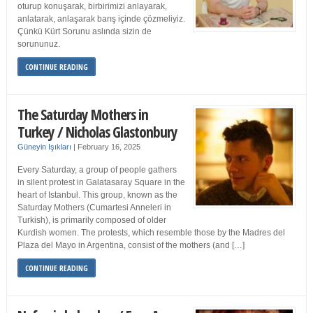
oturup konuşarak, birbirimizi anlayarak,
anlatarak, anlaşarak barış içinde çözmeliyiz.
Çünkü Kürt Sorunu aslında sizin de
sorununuz.
CONTINUE READING
The Saturday Mothers in
Turkey / Nicholas Glastonbury
Güneyin Işıkları
|
February 16, 2025
Every Saturday, a group of people gathers
in silent protest in Galatasaray Square in the
heart of Istanbul. This group, known as the
Saturday Mothers (Cumartesi Anneleri in
Turkish), is primarily composed of older
Kurdish women. The protests, which resemble those by the Madres del
Plaza del Mayo in Argentina, consist of the mothers (and […]
CONTINUE READING