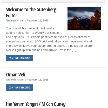
Welcome to the Gutenberg
Editor
Güneyin Işıkları
|
February 16, 2025
The goal of this new editor is to make
adding rich content to WordPress simple
and enjoyable. This whole post is composed of pieces of content—
somewhat similar to LEGO bricks—that you can move around and
interact with. Move your cursor around and you’ll notice the different
blocks light up with outlines and arrows. Press the […]
CONTINUE READING
Orhan Veli
Güneyin Işıkları
|
February 16, 2025
CONTINUE READING
Her Yanım Yangın / M Can Guney