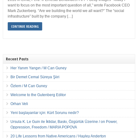
want to focus on the most important question of all,” wrote Facebook CEO
Mark Zuckerberg. “Are we building the world we all want?” The “social
infrastructure” built by the company […]
CONTINUE READING
Recent Posts
Her Yanım Yangın / M Can Guney
Bir Demet Cemal Süreya Şiiri
Özlem / M Can Guney
Welcome to the Gutenberg Editor
Orhan Veli
Yeni başlayanlar için: Kürt Sorunu nedir?
Ursula K. Le Guin ile İktidar, Baskı, Özgürlük Üzerine / on Power,
Oppression, Freedom / MARIA POPOVA
20 Life Lessons from Native Americans / Hayley Anderton