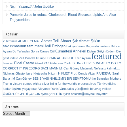
Niçin Yazarız? / John Updike
Pumpkin Juice to reduce Cholesterol, Blood Glucose, Lipids And Also
Triglycerides
Konular
Ahmet Telli
Ahmet Şık
Ahmet Şık'ın
2 Temmuz
AHMET CEMAL
savunmasının tam metni
Asli Erdogan
Bakişın Senin
Bağışıklık sistemi
Behçet
Cumartesi Anneleri
Aysan
Bu Tufandan Sonra
Cansu Çöl
Didem Gülçin Erdem
Die
featured
gestundete Zeit
Donald Trump
EDGAR ALLAN POE
Eren Aysan
Fidel Castro
feminist
Fikret YAZ
Gidersen Yıkılır Bu Kent
HERE’S WHAT TO DO TO
CORRECT IT
INGEBORG BACHMANN
M. Can Güney
Madımak
Nefessiz kalmak…
Nicholas Glastonbury
Nietzsche
Nâzım HİKMET
Prof. Cengiz Aktar
RANDEVU
Sarıl
Bana . M Can Güney
SES
SİYASİ NİHİLİZMİN BİR SEMPTOMU
the Saturday Mothers
Trump victory comes with a silver lining for the world’s progressives
Türkiye dibine
kadar faşizmi yaşayacak
Vizyoner
Yanis Varoufakis
yüreğimde bir avuç volkan
ÖMÜR'CÜ GELDİ ÇOCUK
öykü
ŞEHİTLİK
‘Şiirin beslendiği kaynak hayattır’
Archives
Archives