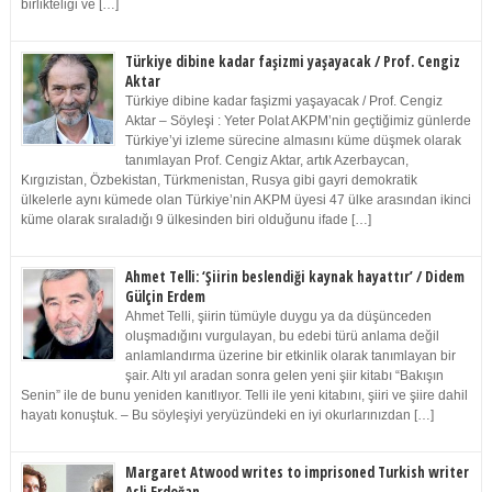
birlikteliği ve […]
Türkiye dibine kadar faşizmi yaşayacak / Prof. Cengiz
Aktar
Türkiye dibine kadar faşizmi yaşayacak / Prof. Cengiz
Aktar – Söyleşi : Yeter Polat AKPM’nin geçtiğimiz günlerde
Türkiye’yi izleme sürecine almasını küme düşmek olarak
tanımlayan Prof. Cengiz Aktar, artık Azerbaycan,
Kırgızistan, Özbekistan, Türkmenistan, Rusya gibi gayri demokratik
ülkelerle aynı kümede olan Türkiye’nin AKPM üyesi 47 ülke arasından ikinci
küme olarak sıraladığı 9 ülkesinden biri olduğunu ifade […]
Ahmet Telli: ‘Şiirin beslendiği kaynak hayattır’ / Didem
Gülçin Erdem
Ahmet Telli, şiirin tümüyle duygu ya da düşünceden
oluşmadığını vurgulayan, bu edebi türü anlama değil
anlamlandırma üzerine bir etkinlik olarak tanımlayan bir
şair. Altı yıl aradan sonra gelen yeni şiir kitabı “Bakışın
Senin” ile de bunu yeniden kanıtlıyor. Telli ile yeni kitabını, şiiri ve şiire dahil
hayatı konuştuk. – Bu söyleşiyi yeryüzündeki en iyi okurlarınızdan […]
Margaret Atwood writes to imprisoned Turkish writer