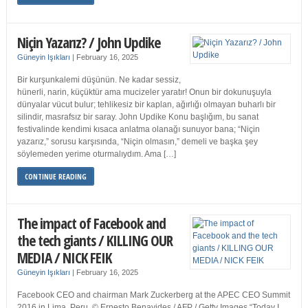
Niçin Yazarız? / John Updike
Güneyin Işıkları
|
February 16, 2025
Bir kurşunkalemi düşünün. Ne kadar sessiz,
hünerli, narin, küçüktür ama mucizeler yaratır! Onun bir dokunuşuyla
dünyalar vücut bulur; tehlikesiz bir kaplan, ağırlığı olmayan buharlı bir
silindir, masrafsız bir saray. John Updike Konu başlığım, bu sanat
festivalinde kendimi kısaca anlatma olanağı sunuyor bana; “Niçin
yazarız,” sorusu karşısında, “Niçin olmasın,” demeli ve başka şey
söylemeden yerime oturmalıydım. Ama […]
CONTINUE READING
The impact of Facebook and
the tech giants / KILLING OUR
MEDIA / NICK FEIK
Güneyin Işıkları
|
February 16, 2025
Facebook CEO and chairman Mark Zuckerberg at the APEC CEO Summit
2016 in Lima, Peru. © Ernesto Benavides / AFP / Getty Images “Today I