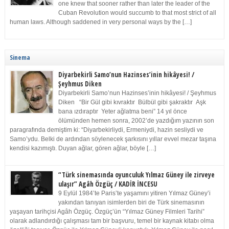
one knew that sooner rather than later the leader of the
Cuban Revolution would succumb to that most strict of all
human laws. Although saddened in very personal ways by the […]
Sinema
Diyarbekirli Samo’nun Hazinses’inin hikâyesi! /
Şeyhmus Diken
Diyarbekirli Samo’nun Hazinses’inin hikâyesi! / Şeyhmus
Diken “Bir Gül gibi kıvraktır Bülbül gibi şakraktır Aşk
bana ızdıraptır Yeter ağlatma beni” 14 yıl önce
ölümünden hemen sonra, 2002’de yazdığım yazının son
paragrafında demiştim ki: “Diyarbekirliydi, Ermeniydi, hazin sesliydi ve
Samo’ydu. Belki de ardından söylenecek şarkısını yıllar evvel mezar taşına
kendisi kazımıştı. Duyan ağlar, gören ağlar, böyle […]
“Türk sinemasında oyunculuk Yılmaz Güney ile zirveye
ulaşır” Agâh Özgüç / KADİR İNCESU
9 Eylül 1984’te Paris’te yaşamını yitiren Yılmaz Güney’i
yakından tanıyan isimlerden biri de Türk sinemasının
yaşayan tarihçisi Agâh Özgüç. Özgüç’ün “Yılmaz Güney Filmleri Tarihi”
olarak adlandırdığı çalışması tam bir başvuru, temel bir kaynak kitabı olma