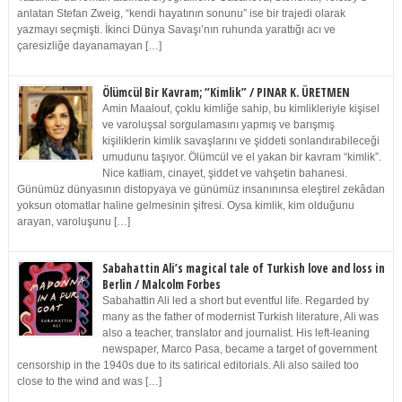
anlatan Stefan Zweig, “kendi hayatının sonunu” ise bir trajedi olarak
yazmayı seçmişti. İkinci Dünya Savaşı’nın ruhunda yarattığı acı ve
çaresizliğe dayanamayan […]
Ölümcül Bir Kavram; “Kimlik” / PINAR K. ÜRETMEN
Amin Maalouf, çoklu kimliğe sahip, bu kimlikleriyle kişisel
ve varoluşsal sorgulamasını yapmış ve barışmış
kişiliklerin kimlik savaşlarını ve şiddeti sonlandırabileceği
umudunu taşıyor. Ölümcül ve el yakan bir kavram “kimlik”.
Nice katliam, cinayet, şiddet ve vahşetin bahanesi.
Günümüz dünyasının distopyaya ve günümüz insanınınsa eleştirel zekâdan
yoksun otomatlar haline gelmesinin şifresi. Oysa kimlik, kim olduğunu
arayan, varoluşunu […]
Sabahattin Ali’s magical tale of Turkish love and loss in
Berlin / Malcolm Forbes
Sabahattin Ali led a short but eventful life. Regarded by
many as the father of modernist Turkish literature, Ali was
also a teacher, translator and journalist. His left-leaning
newspaper, Marco Pasa, became a target of government
censorship in the 1940s due to its satirical editorials. Ali also sailed too
close to the wind and was […]