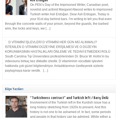
Asli Erdoğan
On PEN’s Day of the Imprisoned Writer, Canadian poet,
novelist and activist Margaret Atwood writes to imprisoned
Turkish writer Asli Erdoğan. Dear Asli Erdogan, Today is
your 91st day behind bars. I’m writing to tell you that even
through the concrete walls of your prison, beyond the guards, the barbed
wire, the locks and keys, we […]
D VİTAMİNİ İŞLEVLERİ D VİTAMİNİ HER GÜN MÜ ALINMALI?
İSTENİLEN D VİTAMİNİ DÜZEYİNE ERİŞİLMESİ VE O DÜZEYİN
KORUNMASININ HASTALIKLARI ÖNLEME VE TEDAVİ ETMEDEKİ ROLÜ
South Carolina Tıp Üniversitesi profesörlerinden Dr. Bruce W. Hollis’in bu
videosunu birkaç kez dikkatle izledik. D vitamininin vücuttaki işlevleri
hakkında çok güzel bilgilendiriyor. Anladıklarımızı özetleyerek sizlerle
paylaşmaya karar verdik. […]
Köşe Yazıları
“Turkishness contract” and Turkish left / Barış Ünlü
Involvement of the Turkish left in the Kurdish issue has a
long history stretching from 1920s to present. And this
history is not one to be ashamed of. In fact, some periods
and people in that history can be admired. While either a