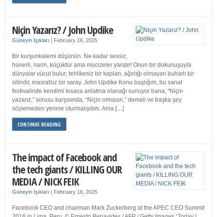
Niçin Yazarız? / John Updike
Güneyin Işıkları
|
February 16, 2025
Bir kurşunkalemi düşünün. Ne kadar sessiz,
hünerli, narin, küçüktür ama mucizeler yaratır! Onun bir dokunuşuyla
dünyalar vücut bulur; tehlikesiz bir kaplan, ağırlığı olmayan buharlı bir
silindir, masrafsız bir saray. John Updike Konu başlığım, bu sanat
festivalinde kendimi kısaca anlatma olanağı sunuyor bana; “Niçin
yazarız,” sorusu karşısında, “Niçin olmasın,” demeli ve başka şey
söylemeden yerime oturmalıydım. Ama […]
CONTINUE READING
The impact of Facebook and
the tech giants / KILLING OUR
MEDIA / NICK FEIK
Güneyin Işıkları
|
February 16, 2025
Facebook CEO and chairman Mark Zuckerberg at the APEC CEO Summit
2016 in Lima, Peru. © Ernesto Benavides / AFP / Getty Images “Today I