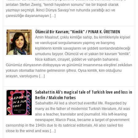
anlatan Stefan Zweig, “kendi hayatının sonunu” ise bir trajedi olarak
yazmayı seçmişti. İkinci Dünya Savaşı’nın ruhunda yarattığı acı ve
çaresizliğe dayanamayan […]
Ölümcül Bir Kavram; “Kimlik” / PINAR K. ÜRETMEN
Amin Maalouf, çoklu kimliğe sahip, bu kimlikleriyle kişisel
ve varoluşsal sorgulamasını yapmış ve barışmış
kişiliklerin kimlik savaşlarını ve şiddeti sonlandırabileceği
umudunu taşıyor. Ölümcül ve el yakan bir kavram “kimlik”.
Nice katliam, cinayet, şiddet ve vahşetin bahanesi.
Günümüz dünyasının distopyaya ve günümüz insanınınsa eleştirel zekâdan
yoksun otomatlar haline gelmesinin şifresi. Oysa kimlik, kim olduğunu
arayan, varoluşunu […]
Sabahattin Ali’s magical tale of Turkish love and loss in
Berlin / Malcolm Forbes
Sabahattin Ali led a short but eventful life. Regarded by
many as the father of modernist Turkish literature, Ali was
also a teacher, translator and journalist. His left-leaning
newspaper, Marco Pasa, became a target of government
censorship in the 1940s due to its satirical editorials. Ali also sailed too
close to the wind and was […]