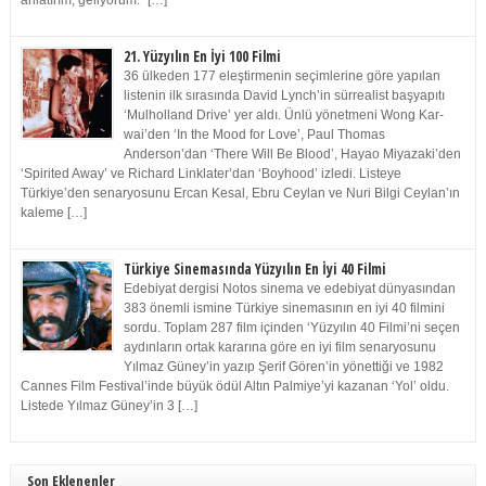
anlatırım, geliyorum.” […]
21. Yüzyılın En İyi 100 Filmi
36 ülkeden 177 eleştirmenin seçimlerine göre yapılan
listenin ilk sırasında David Lynch’in sürrealist başyapıtı
‘Mulholland Drive’ yer aldı. Ünlü yönetmeni Wong Kar-
wai’den ‘In the Mood for Love’, Paul Thomas
Anderson’dan ‘There Will Be Blood’, Hayao Miyazaki’den
‘Spirited Away’ ve Richard Linklater’dan ‘Boyhood’ izledi. Listeye
Türkiye’den senaryosunu Ercan Kesal, Ebru Ceylan ve Nuri Bilgi Ceylan’ın
kaleme […]
Türkiye Sinemasında Yüzyılın En İyi 40 Filmi
Edebiyat dergisi Notos sinema ve edebiyat dünyasından
383 önemli ismine Türkiye sinemasının en iyi 40 filmini
sordu. Toplam 287 film içinden ‘Yüzyılın 40 Filmi’ni seçen
aydınların ortak kararına göre en iyi film senaryosunu
Yılmaz Güney’in yazıp Şerif Gören’in yönettiği ve 1982
Cannes Film Festival’inde büyük ödül Altın Palmiye’yi kazanan ‘Yol’ oldu.
Listede Yılmaz Güney’in 3 […]
Son Eklenenler