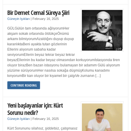
Bir Demet Cemal Süreya Şiiri
Güneyin Işıkları
|
February 16, 2025
GÜLGülün tam ortasında ağlıyorumHer
akşam sokak ortasında öldükçeÖnümü
arkamı bilmiyorumAzaldığını duyup duyup
karanlıktaBeni ayakta tutan gözlerinin
Ellerini alıyorum sabaha kadar
seviyorumEllerin beyaz tekrar beyaz tekrar
beyazEllerinin bu kadar beyaz olmasından korkuyorumİstasyonda tiren
oluyor birazBen bazan istasyonu bulamayan bir adamım Gülü alıyorum
yüzüme sürüyorumHer nasılsa sokağa düşmüşKolumu kanadımı
kırıyorumBir kan oluyor bir kıyamet bir çalgıVe zurnanın […]
CONTINUE READING
Yeni başlayanlar için: Kürt
Sorunu nedir?
Güneyin Işıkları
|
February 16, 2025
Kürt Sorununu silahsız, şiddetsiz, çatışmasız