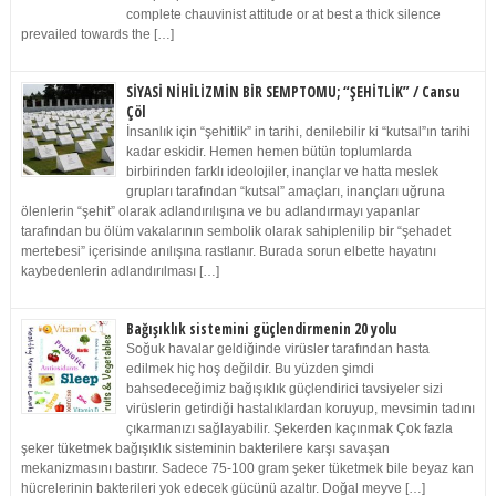
complete chauvinist attitude or at best a thick silence
prevailed towards the […]
SİYASİ NİHİLİZMİN BİR SEMPTOMU; “ŞEHİTLİK” / Cansu
Çöl
İnsanlık için “şehitlik” in tarihi, denilebilir ki “kutsal”ın tarihi
kadar eskidir. Hemen hemen bütün toplumlarda
birbirinden farklı ideolojiler, inançlar ve hatta meslek
grupları tarafından “kutsal” amaçları, inançları uğruna
ölenlerin “şehit” olarak adlandırılışına ve bu adlandırmayı yapanlar
tarafından bu ölüm vakalarının sembolik olarak sahiplenilip bir “şehadet
mertebesi” içerisinde anılışına rastlanır. Burada sorun elbette hayatını
kaybedenlerin adlandırılması […]
Bağışıklık sistemini güçlendirmenin 20 yolu
Soğuk havalar geldiğinde virüsler tarafından hasta
edilmek hiç hoş değildir. Bu yüzden şimdi
bahsedeceğimiz bağışıklık güçlendirici tavsiyeler sizi
virüslerin getirdiği hastalıklardan koruyup, mevsimin tadını
çıkarmanızı sağlayabilir. Şekerden kaçınmak Çok fazla
şeker tüketmek bağışıklık sisteminin bakterilere karşı savaşan
mekanizmasını bastırır. Sadece 75-100 gram şeker tüketmek bile beyaz kan
hücrelerinin bakterileri yok edecek gücünü azaltır. Doğal meyve […]