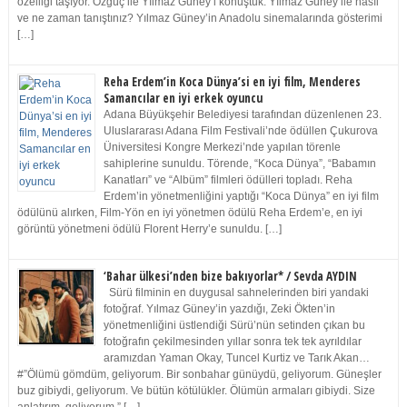
özelliği taşıyor. Özgüç ile Yılmaz Güney’i konuştuk. Yılmaz Güney ile nasıl
ve ne zaman tanıştınız? Yılmaz Güney’in Anadolu sinemalarında gösterimi
[…]
Reha Erdem’in Koca Dünya’si en iyi film, Menderes
Samancılar en iyi erkek oyuncu
Adana Büyükşehir Belediyesi tarafından düzenlenen 23.
Uluslararası Adana Film Festivali’nde ödüllen Çukurova
Üniversitesi Kongre Merkezi’nde yapılan törenle
sahiplerine sunuldu. Törende, “Koca Dünya”, “Babamın
Kanatları” ve “Albüm” filmleri ödülleri topladı. Reha
Erdem’in yönetmenliğini yaptığı “Koca Dünya” en iyi film
ödülünü alırken, Film-Yön en iyi yönetmen ödülü Reha Erdem’e, en iyi
görüntü yönetmeni ödülü Florent Herry’e sunuldu. […]
‘Bahar ülkesi’nden bize bakıyorlar* / Sevda AYDIN
Sürü filminin en duygusal sahnelerinden biri yandaki
fotoğraf. Yılmaz Güney’in yazdığı, Zeki Ökten’in
yönetmenliğini üstlendiği Sürü’nün setinden çıkan bu
fotoğrafın çekilmesinden yıllar sonra tek tek ayrıldılar
aramızdan Yaman Okay, Tuncel Kurtiz ve Tarık Akan…
#”Ölümü gömdüm, geliyorum. Bir sonbahar günüydü, geliyorum. Güneşler
buz gibiydi, geliyorum. Ve bütün kötülükler. Ölümün armaları gibiydi. Size