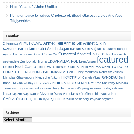
Niçin Yazarız? / John Updike
Pumpkin Juice to reduce Cholesterol, Blood Glucose, Lipids And Also
Triglycerides
Konular
Ahmet Telli
Ahmet Şık
Ahmet Şık'ın
2 Temmuz
AHMET CEMAL
savunmasının tam metni
Asli Erdogan
Bakişın Senin
Bağışıklık sistemi
Behçet
Cumartesi Anneleri
Aysan
Bu Tufandan Sonra
Cansu Çöl
Didem Gülçin Erdem
Die
featured
gestundete Zeit
Donald Trump
EDGAR ALLAN POE
Eren Aysan
Fidel Castro
feminist
Fikret YAZ
Gidersen Yıkılır Bu Kent
HERE’S WHAT TO DO TO
CORRECT IT
INGEBORG BACHMANN
M. Can Güney
Madımak
Nefessiz kalmak…
Nicholas Glastonbury
Nietzsche
Nâzım HİKMET
Prof. Cengiz Aktar
RANDEVU
Sarıl
Bana . M Can Güney
SES
SİYASİ NİHİLİZMİN BİR SEMPTOMU
the Saturday Mothers
Trump victory comes with a silver lining for the world’s progressives
Türkiye dibine
kadar faşizmi yaşayacak
Vizyoner
Yanis Varoufakis
yüreğimde bir avuç volkan
ÖMÜR'CÜ GELDİ ÇOCUK
öykü
ŞEHİTLİK
‘Şiirin beslendiği kaynak hayattır’
Archives
Archives