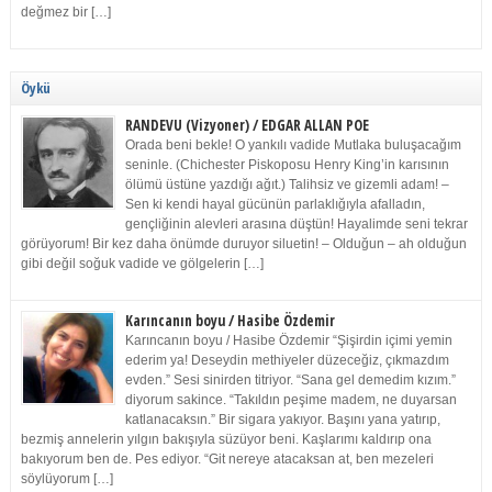
değmez bir […]
Öykü
RANDEVU (Vizyoner) / EDGAR ALLAN POE
Orada beni bekle! O yankılı vadide Mutlaka buluşacağım
seninle. (Chichester Piskoposu Henry King’in karısının
ölümü üstüne yazdığı ağıt.) Talihsiz ve gizemli adam! –
Sen ki kendi hayal gücünün parlaklığıyla afalladın,
gençliğinin alevleri arasına düştün! Hayalimde seni tekrar
görüyorum! Bir kez daha önümde duruyor siluetin! – Olduğun – ah olduğun
gibi değil soğuk vadide ve gölgelerin […]
Karıncanın boyu / Hasibe Özdemir
Karıncanın boyu / Hasibe Özdemir “Şişirdin içimi yemin
ederim ya! Deseydin methiyeler düzeceğiz, çıkmazdım
evden.” Sesi sinirden titriyor. “Sana gel demedim kızım.”
diyorum sakince. “Takıldın peşime madem, ne duyarsan
katlanacaksın.” Bir sigara yakıyor. Başını yana yatırıp,
bezmiş annelerin yılgın bakışıyla süzüyor beni. Kaşlarımı kaldırıp ona
bakıyorum ben de. Pes ediyor. “Git nereye atacaksan at, ben mezeleri
söylüyorum […]