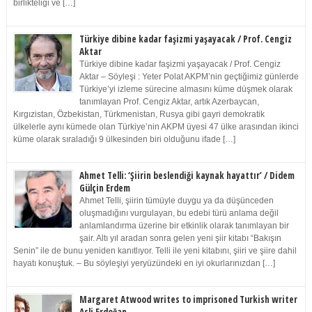
birlikteliği ve […]
Türkiye dibine kadar faşizmi yaşayacak / Prof. Cengiz
Aktar
Türkiye dibine kadar faşizmi yaşayacak / Prof. Cengiz
Aktar – Söyleşi : Yeter Polat AKPM’nin geçtiğimiz günlerde
Türkiye’yi izleme sürecine almasını küme düşmek olarak
tanımlayan Prof. Cengiz Aktar, artık Azerbaycan,
Kırgızistan, Özbekistan, Türkmenistan, Rusya gibi gayri demokratik
ülkelerle aynı kümede olan Türkiye’nin AKPM üyesi 47 ülke arasından ikinci
küme olarak sıraladığı 9 ülkesinden biri olduğunu ifade […]
Ahmet Telli: ‘Şiirin beslendiği kaynak hayattır’ / Didem
Gülçin Erdem
Ahmet Telli, şiirin tümüyle duygu ya da düşünceden
oluşmadığını vurgulayan, bu edebi türü anlama değil
anlamlandırma üzerine bir etkinlik olarak tanımlayan bir
şair. Altı yıl aradan sonra gelen yeni şiir kitabı “Bakışın
Senin” ile de bunu yeniden kanıtlıyor. Telli ile yeni kitabını, şiiri ve şiire dahil
hayatı konuştuk. – Bu söyleşiyi yeryüzündeki en iyi okurlarınızdan […]
Margaret Atwood writes to imprisoned Turkish writer