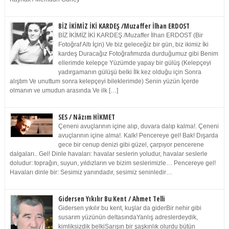
BİZ İKİMİZ İKİ KARDEŞ /Muzaffer İlhan ERDOST
BİZ İKİMİZ İKİ KARDEŞ /Muzaffer İlhan ERDOST (Bir
Fotoğraf Altı İçin) Ve biz geleceğiz bir gün, biz ikimiz İki
kardeş Duracağız Fotoğrafımızda durduğumuz gibi Benim
ellerimde kelepçe Yüzümde yapay bir gülüş (Kelepçeyi
yadırgamanın gülüşü belki İlk kez olduğu için Sonra
alıştım Ve unuttum sonra kelepçeyi bileklerimde) Senin yüzün İçerde
olmanın ve umudun arasında Ve ilk […]
SES / Nâzım HİKMET
Çeneni avuçlarının içine alıp, duvara dalıp kalma!. Çeneni
avuçlarının içine alma!. Kalk! Pencereye gel! Bak! Dışarda
gece bir cenup denizi gibi güzel, çarpıyor pencerene
dalgaları.. Gel! Dinle havaları: havalar seslerin yoludur, havalar seslerle
doludur: toprağın, suyun, yıldızların ve bizim seslerimizle… Pencereye gel!
Havaları dinle bir: Sesimiz yanındadır, sesimiz seninledir…
Gidersen Yıkılır Bu Kent / Ahmet Telli
Gidersen yıkılır bu kent, kuşlar da giderBir nehir gibi
susarım yüzünün deltasındaYanlış adreslerdeydik,
kimliksizdik belkiSarışın bir şaşkınlık olurdu bütün