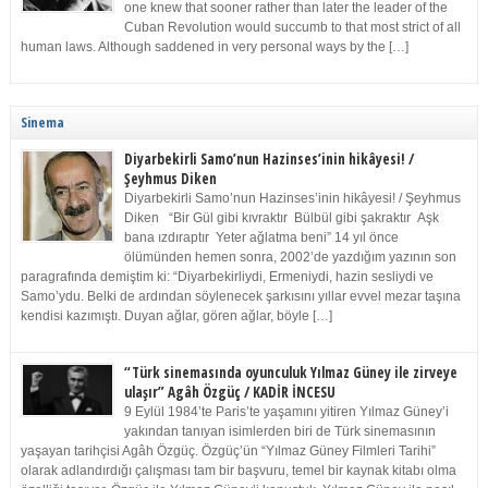
one knew that sooner rather than later the leader of the
Cuban Revolution would succumb to that most strict of all
human laws. Although saddened in very personal ways by the […]
Sinema
Diyarbekirli Samo’nun Hazinses’inin hikâyesi! /
Şeyhmus Diken
Diyarbekirli Samo’nun Hazinses’inin hikâyesi! / Şeyhmus
Diken “Bir Gül gibi kıvraktır Bülbül gibi şakraktır Aşk
bana ızdıraptır Yeter ağlatma beni” 14 yıl önce
ölümünden hemen sonra, 2002’de yazdığım yazının son
paragrafında demiştim ki: “Diyarbekirliydi, Ermeniydi, hazin sesliydi ve
Samo’ydu. Belki de ardından söylenecek şarkısını yıllar evvel mezar taşına
kendisi kazımıştı. Duyan ağlar, gören ağlar, böyle […]
“Türk sinemasında oyunculuk Yılmaz Güney ile zirveye
ulaşır” Agâh Özgüç / KADİR İNCESU
9 Eylül 1984’te Paris’te yaşamını yitiren Yılmaz Güney’i
yakından tanıyan isimlerden biri de Türk sinemasının
yaşayan tarihçisi Agâh Özgüç. Özgüç’ün “Yılmaz Güney Filmleri Tarihi”
olarak adlandırdığı çalışması tam bir başvuru, temel bir kaynak kitabı olma