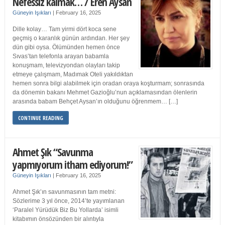
Nefessiz kalmak… / Eren Aysan
Güneyin Işıkları
|
February 16, 2025
Dille kolay… Tam yirmi dört koca sene
geçmiş o karanlık günün ardından. Her şey
dün gibi oysa. Ölümünden hemen önce
Sıvas’tan telefonla arayan babamla
konuşmam, televizyondan olayları takip
etmeye çalışmam, Madımak Oteli yakıldıktan
hemen sonra bilgi alabilmek için oradan oraya koşturmam; sonrasında
da dönemin bakanı Mehmet Gazioğlu’nun açıklamasından ölenlerin
arasında babam Behçet Aysan’ın olduğunu öğrenmem… […]
CONTINUE READING
Ahmet Şık “Savunma
yapmıyorum itham ediyorum!”
Güneyin Işıkları
|
February 16, 2025
Ahmet Şık’ın savunmasının tam metni:
Sözlerime 3 yıl önce, 2014’te yayımlanan
‘Paralel Yürüdük Biz Bu Yollarda’ isimli
kitabımın önsözünden bir alıntıyla