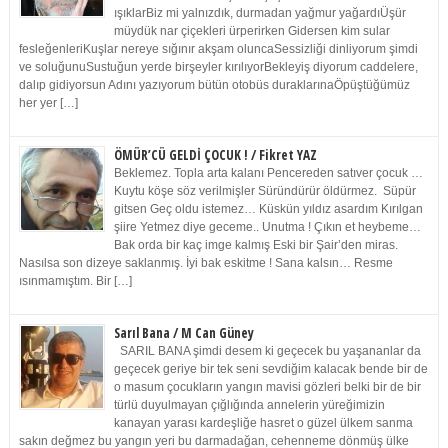
ışıklarBiz mi yalnızdık, durmadan yağmur yağardıÜşür
müydük nar çiçekleri ürperirken Gidersen kim sular
fesleğenleriKuşlar nereye sığınır akşam oluncaSessizliği dinliyorum şimdi
ve soluğunuSustuğun yerde birşeyler kırılıyorBekleyiş diyorum caddelere,
dalıp gidiyorsun Adını yazıyorum bütün otobüs duraklarınaÖpüştüğümüz
her yer […]
ÖMÜR’CÜ GELDİ ÇOCUK ! / Fikret YAZ
Beklemez. Topla arta kalanı Pencereden satıver çocuk …
Kuytu köşe söz verilmişler Süründürür öldürmez. Süpür
gitsen Geç oldu istemez… Küskün yıldız asardım Kırılgan
şiire Yetmez diye geceme.. Unutma ! Çıkın et heybeme…
Bak orda bir kaç imge kalmış Eski bir Şair’den miras.
Nasılsa son dizeye saklanmış. İyi bak eskitme ! Sana kalsın… Resme
ısınmamıştım. Bir […]
Sarıl Bana / M Can Güney
SARIL BANA şimdi desem ki geçecek bu yaşananlar da
geçecek geriye bir tek seni sevdiğim kalacak bende bir de
o masum çocukların yangın mavisi gözleri belki bir de bir
türlü duyulmayan çığlığında annelerin yüreğimizin
kanayan yarası kardeşliğe hasret o güzel ülkem sanma
sakın değmez bu yangın yeri bu darmadağan, cehenneme dönmüş ülke