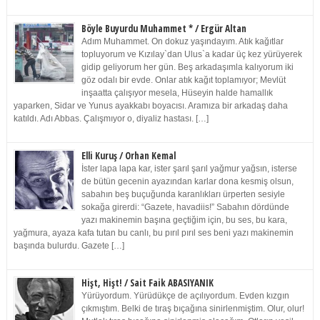
Böyle Buyurdu Muhammet * / Ergür Altan
Adım Muhammet. On dokuz yaşındayım. Atık kağıtlar
topluyorum ve Kızılay`dan Ulus`a kadar üç kez yürüyerek
gidip geliyorum her gün. Beş arkadaşımla kalıyorum iki
göz odalı bir evde. Onlar atık kağıt toplamıyor; Mevlüt
inşaatta çalışıyor mesela, Hüseyin halde hamallık
yaparken, Sidar ve Yunus ayakkabı boyacısı. Aramıza bir arkadaş daha
katıldı. Adı Abbas. Çalışmıyor o, diyaliz hastası. […]
Elli Kuruş / Orhan Kemal
İster lapa lapa kar, ister şarıl şarıl yağmur yağsın, isterse
de bütün gecenin ayazından karlar dona kesmiş olsun,
sabahın beş buçuğunda karanlıkları ürperten sesiyle
sokağa girerdi: “Gazete, havadiis!” Sabahın dördünde
yazı makinemin başına geçtiğim için, bu ses, bu kara,
yağmura, ayaza kafa tutan bu canlı, bu pırıl pırıl ses beni yazı makinemin
başında bulurdu. Gazete […]
Hişt, Hişt! / Sait Faik ABASIYANIK
Yürüyordum. Yürüdükçe de açılıyordum. Evden kızgın
çıkmıştım. Belki de tıraş bıçağına sinirlenmiştim. Olur, olur!