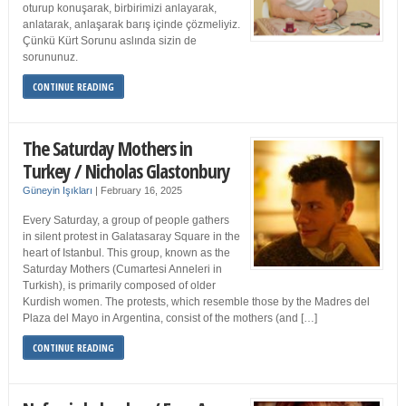
oturup konuşarak, birbirimizi anlayarak,
anlatarak, anlaşarak barış içinde çözmeliyiz.
Çünkü Kürt Sorunu aslında sizin de
sorununuz.
CONTINUE READING
The Saturday Mothers in
Turkey / Nicholas Glastonbury
Güneyin Işıkları
|
February 16, 2025
Every Saturday, a group of people gathers
in silent protest in Galatasaray Square in the
heart of Istanbul. This group, known as the
Saturday Mothers (Cumartesi Anneleri in
Turkish), is primarily composed of older
Kurdish women. The protests, which resemble those by the Madres del
Plaza del Mayo in Argentina, consist of the mothers (and […]
CONTINUE READING