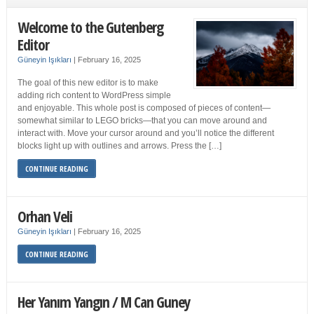
Welcome to the Gutenberg
Editor
Güneyin Işıkları
|
February 16, 2025
The goal of this new editor is to make
adding rich content to WordPress simple
and enjoyable. This whole post is composed of pieces of content—
somewhat similar to LEGO bricks—that you can move around and
interact with. Move your cursor around and you’ll notice the different
blocks light up with outlines and arrows. Press the […]
CONTINUE READING
Orhan Veli
Güneyin Işıkları
|
February 16, 2025
CONTINUE READING
Her Yanım Yangın / M Can Guney