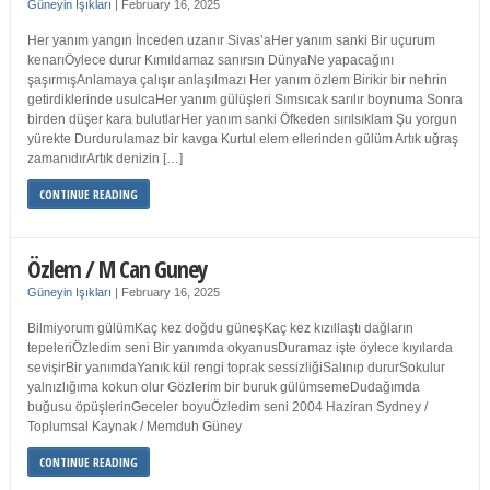
Güneyin Işıkları
|
February 16, 2025
Her yanım yangın İnceden uzanır Sivas’aHer yanım sanki Bir uçurum
kenarıÖylece durur Kımıldamaz sanırsın DünyaNe yapacağını
şaşırmışAnlamaya çalışır anlaşılmazı Her yanım özlem Birikir bir nehrin
getirdiklerinde usulcaHer yanım gülüşleri Sımsıcak sarılır boynuma Sonra
birden düşer kara bulutlarHer yanım sanki Öfkeden sırılsıklam Şu yorgun
yürekte Durdurulamaz bir kavga Kurtul elem ellerinden gülüm Artık uğraş
zamanıdırArtık denizin […]
CONTINUE READING
Özlem / M Can Guney
Güneyin Işıkları
|
February 16, 2025
Bilmiyorum gülümKaç kez doğdu güneşKaç kez kızıllaştı dağların
tepeleriÖzledim seni Bir yanımda okyanusDuramaz işte öylece kıyılarda
sevişirBir yanımdaYanık kül rengi toprak sessizliğiSalınıp dururSokulur
yalnızlığıma kokun olur Gözlerim bir buruk gülümsemeDudağımda
buğusu öpüşlerinGeceler boyuÖzledim seni 2004 Haziran Sydney /
Toplumsal Kaynak / Memduh Güney
CONTINUE READING