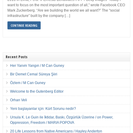
want to focus on the most important question of all,” wrote Facebook CEO
Mark Zuckerberg. “Are we building the world we all want?” The “social
infrastructure” built by the company […]
CONTINUE READING
Recent Posts
Her Yanım Yangın / M Can Guney
Bir Demet Cemal Süreya Şiiri
Özlem / M Can Guney
Welcome to the Gutenberg Editor
Orhan Veli
Yeni başlayanlar için: Kürt Sorunu nedir?
Ursula K. Le Guin ile İktidar, Baskı, Özgürlük Üzerine / on Power,
Oppression, Freedom / MARIA POPOVA
20 Life Lessons from Native Americans / Hayley Anderton