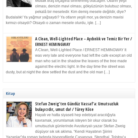
Mutlak tıraş bıçağına sinirlenmiş olacağım. Otların yeşil
olması, denizin mavi olması, gökyüzünün bulutsuz olması,
pekalâ bir meseledir. Kim demiş mesele değildir, diye?
Budalalık! Ya yağmur yağsaydı? Ya otların yeşili mor, ya denizin mavisi
kırmızı olsaydı? Olsaydı o zaman mesele olurdu, işte. […]
A Clean, Well-Lighted Place – Aydınlık ve Temiz Bir Yer /
ERNEST HEMINGWAY
A Clean, Well-Lighted Place / ERNEST HEMINGWAY It
was very late and everyone had left the cafe except an old
man who sat in the shadow the leaves of the tree made
against the electric light. In the day time the street was
dusty, but at night the dew settled the dust and the old man […]
Kitap
Stefan Zweig’ten Gündüz Vassaf’a: Umutsuzluk
bulaşıcıdır, umut da! / Türey Köse
Hayatı ve hatta siyaseti hep edebiyat aracılığıyla
kavramak, yorumlamak isteyen bir okur olarak bu
umutsuzluk günlerinde Avusturyalı yazar Stefan Zweig
düşüyor sık sık aklıma. “Kendi Hayatının Şiirini
Yazanlar”da roman tadında biyografilerle Casanova, Stendhal, Tolstoy’u