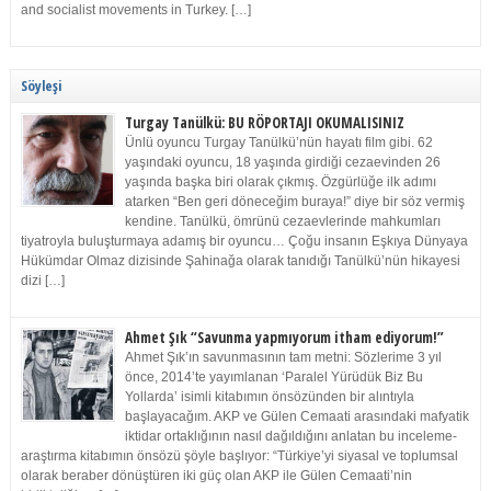
and socialist movements in Turkey. […]
Söyleşi
Turgay Tanülkü: BU RÖPORTAJI OKUMALISINIZ
Ünlü oyuncu Turgay Tanülkü’nün hayatı film gibi. 62
yaşındaki oyuncu, 18 yaşında girdiği cezaevinden 26
yaşında başka biri olarak çıkmış. Özgürlüğe ilk adımı
atarken “Ben geri döneceğim buraya!” diye bir söz vermiş
kendine. Tanülkü, ömrünü cezaevlerinde mahkumları
tiyatroyla buluşturmaya adamış bir oyuncu… Çoğu insanın Eşkıya Dünyaya
Hükümdar Olmaz dizisinde Şahinağa olarak tanıdığı Tanülkü’nün hikayesi
dizi […]
Ahmet Şık “Savunma yapmıyorum itham ediyorum!”
Ahmet Şık’ın savunmasının tam metni: Sözlerime 3 yıl
önce, 2014’te yayımlanan ‘Paralel Yürüdük Biz Bu
Yollarda’ isimli kitabımın önsözünden bir alıntıyla
başlayacağım. AKP ve Gülen Cemaati arasındaki mafyatik
iktidar ortaklığının nasıl dağıldığını anlatan bu inceleme-
araştırma kitabımın önsözü şöyle başlıyor: “Türkiye’yi siyasal ve toplumsal
olarak beraber dönüştüren iki güç olan AKP ile Gülen Cemaati’nin