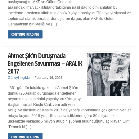
başlayacağım. AKP ve Gülen Cemaati
arasındaki mafyatik iktidar ortaklığının nasıl dağıldığını anlatan bu
inceleme-araştırma kitabımın önsözü şöyle başlıyor: “Türkiye’yi siyasal ve
toplumsal olarak beraber dönüştüren iki güç olan AKP ile Gülen
Cemaati’nin birlikteliği ve […]
CONTINUE READING
Ahmet Şık’ın Duruşmada
Engellenen Savunması – ARALIK
2017
Güneyin Işıkları
|
February 16, 2025
361 gündür tutuklu gazeteci Ahmet Şık’ın
dünkü (25 Aralık) duruşmada engellenen
beyanının tam metnini yayınlıyoruz Yargıtay
Başkanı İsmail Rüştü Cirit, yeni adli yılın
açılışı vesilesiyle 23 Kasım 2017’de yaptığı konuşmada çok çarpıcı veriler
ortaya koydu. 2016 yılı adli suç istatistiklerine göre 80 milyonluk
ülkemizde yaklaşık 6 milyon 900bin şüpheli bulunduğunu açıklayan Cirit;
“Demek ki […]
CONTINUE READING