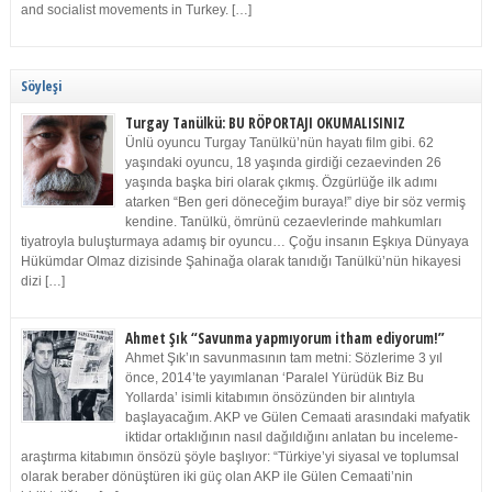
and socialist movements in Turkey. […]
Söyleşi
Turgay Tanülkü: BU RÖPORTAJI OKUMALISINIZ
Ünlü oyuncu Turgay Tanülkü’nün hayatı film gibi. 62
yaşındaki oyuncu, 18 yaşında girdiği cezaevinden 26
yaşında başka biri olarak çıkmış. Özgürlüğe ilk adımı
atarken “Ben geri döneceğim buraya!” diye bir söz vermiş
kendine. Tanülkü, ömrünü cezaevlerinde mahkumları
tiyatroyla buluşturmaya adamış bir oyuncu… Çoğu insanın Eşkıya Dünyaya
Hükümdar Olmaz dizisinde Şahinağa olarak tanıdığı Tanülkü’nün hikayesi
dizi […]
Ahmet Şık “Savunma yapmıyorum itham ediyorum!”
Ahmet Şık’ın savunmasının tam metni: Sözlerime 3 yıl
önce, 2014’te yayımlanan ‘Paralel Yürüdük Biz Bu
Yollarda’ isimli kitabımın önsözünden bir alıntıyla
başlayacağım. AKP ve Gülen Cemaati arasındaki mafyatik
iktidar ortaklığının nasıl dağıldığını anlatan bu inceleme-
araştırma kitabımın önsözü şöyle başlıyor: “Türkiye’yi siyasal ve toplumsal
olarak beraber dönüştüren iki güç olan AKP ile Gülen Cemaati’nin