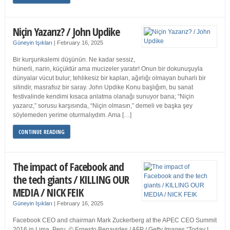
Niçin Yazarız? / John Updike
Güneyin Işıkları
|
February 16, 2025
Bir kurşunkalemi düşünün. Ne kadar sessiz,
hünerli, narin, küçüktür ama mucizeler yaratır! Onun bir dokunuşuyla
dünyalar vücut bulur; tehlikesiz bir kaplan, ağırlığı olmayan buharlı bir
silindir, masrafsız bir saray. John Updike Konu başlığım, bu sanat
festivalinde kendimi kısaca anlatma olanağı sunuyor bana; “Niçin
yazarız,” sorusu karşısında, “Niçin olmasın,” demeli ve başka şey
söylemeden yerime oturmalıydım. Ama […]
CONTINUE READING
The impact of Facebook and
the tech giants / KILLING OUR
MEDIA / NICK FEIK
Güneyin Işıkları
|
February 16, 2025
Facebook CEO and chairman Mark Zuckerberg at the APEC CEO Summit
2016 in Lima, Peru. © Ernesto Benavides / AFP / Getty Images “Today I