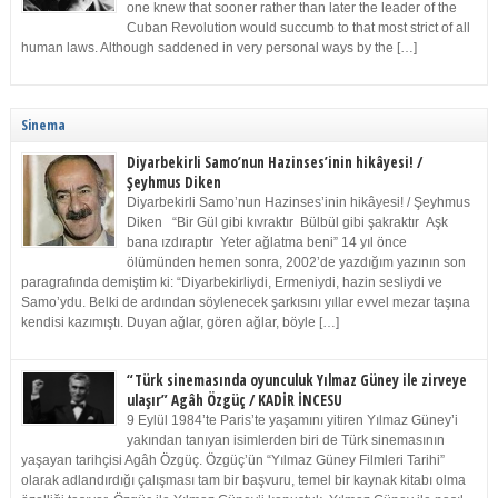
one knew that sooner rather than later the leader of the
Cuban Revolution would succumb to that most strict of all
human laws. Although saddened in very personal ways by the […]
Sinema
Diyarbekirli Samo’nun Hazinses’inin hikâyesi! /
Şeyhmus Diken
Diyarbekirli Samo’nun Hazinses’inin hikâyesi! / Şeyhmus
Diken “Bir Gül gibi kıvraktır Bülbül gibi şakraktır Aşk
bana ızdıraptır Yeter ağlatma beni” 14 yıl önce
ölümünden hemen sonra, 2002’de yazdığım yazının son
paragrafında demiştim ki: “Diyarbekirliydi, Ermeniydi, hazin sesliydi ve
Samo’ydu. Belki de ardından söylenecek şarkısını yıllar evvel mezar taşına
kendisi kazımıştı. Duyan ağlar, gören ağlar, böyle […]
“Türk sinemasında oyunculuk Yılmaz Güney ile zirveye
ulaşır” Agâh Özgüç / KADİR İNCESU
9 Eylül 1984’te Paris’te yaşamını yitiren Yılmaz Güney’i
yakından tanıyan isimlerden biri de Türk sinemasının
yaşayan tarihçisi Agâh Özgüç. Özgüç’ün “Yılmaz Güney Filmleri Tarihi”
olarak adlandırdığı çalışması tam bir başvuru, temel bir kaynak kitabı olma