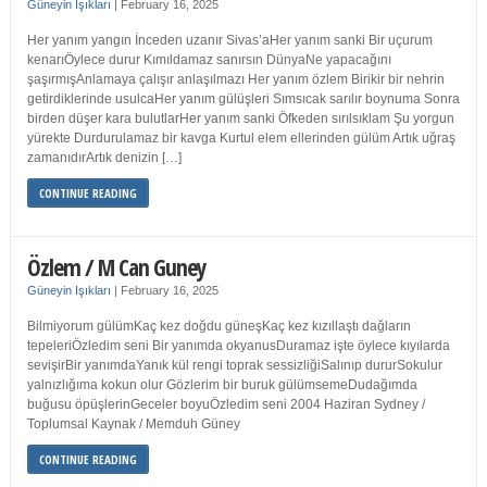
Güneyin Işıkları
|
February 16, 2025
Her yanım yangın İnceden uzanır Sivas’aHer yanım sanki Bir uçurum
kenarıÖylece durur Kımıldamaz sanırsın DünyaNe yapacağını
şaşırmışAnlamaya çalışır anlaşılmazı Her yanım özlem Birikir bir nehrin
getirdiklerinde usulcaHer yanım gülüşleri Sımsıcak sarılır boynuma Sonra
birden düşer kara bulutlarHer yanım sanki Öfkeden sırılsıklam Şu yorgun
yürekte Durdurulamaz bir kavga Kurtul elem ellerinden gülüm Artık uğraş
zamanıdırArtık denizin […]
CONTINUE READING
Özlem / M Can Guney
Güneyin Işıkları
|
February 16, 2025
Bilmiyorum gülümKaç kez doğdu güneşKaç kez kızıllaştı dağların
tepeleriÖzledim seni Bir yanımda okyanusDuramaz işte öylece kıyılarda
sevişirBir yanımdaYanık kül rengi toprak sessizliğiSalınıp dururSokulur
yalnızlığıma kokun olur Gözlerim bir buruk gülümsemeDudağımda
buğusu öpüşlerinGeceler boyuÖzledim seni 2004 Haziran Sydney /
Toplumsal Kaynak / Memduh Güney
CONTINUE READING