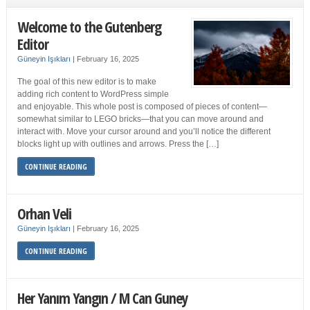
Welcome to the Gutenberg
Editor
Güneyin Işıkları
|
February 16, 2025
The goal of this new editor is to make
adding rich content to WordPress simple
and enjoyable. This whole post is composed of pieces of content—
somewhat similar to LEGO bricks—that you can move around and
interact with. Move your cursor around and you’ll notice the different
blocks light up with outlines and arrows. Press the […]
CONTINUE READING
Orhan Veli
Güneyin Işıkları
|
February 16, 2025
CONTINUE READING
Her Yanım Yangın / M Can Guney