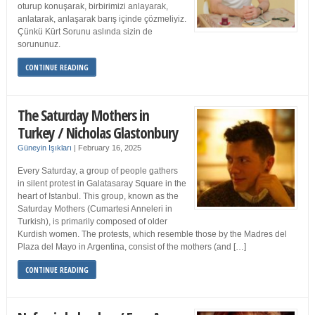
oturup konuşarak, birbirimizi anlayarak,
anlatarak, anlaşarak barış içinde çözmeliyiz.
Çünkü Kürt Sorunu aslında sizin de
sorununuz.
CONTINUE READING
The Saturday Mothers in
Turkey / Nicholas Glastonbury
Güneyin Işıkları
|
February 16, 2025
Every Saturday, a group of people gathers
in silent protest in Galatasaray Square in the
heart of Istanbul. This group, known as the
Saturday Mothers (Cumartesi Anneleri in
Turkish), is primarily composed of older
Kurdish women. The protests, which resemble those by the Madres del
Plaza del Mayo in Argentina, consist of the mothers (and […]
CONTINUE READING