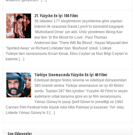
anlatırım, geliyorum.” […]
21. Yüzyılın En İyi 100 Filmi
36 ülkeden 177 eleştirmenin seçimlerine göre yapılan
listenin ilk sırasında David Lynch’in sürrealist başyapıtı
‘Mulholland Drive’ yer aldı. Ünlü yönetmeni Wong Kar-
wai’den ‘In the Mood for Love’, Paul Thomas
Anderson’dan ‘There Will Be Blood’, Hayao Miyazaki’den
‘Spirited Away’ ve Richard Linklater’dan ‘Boyhood’ izledi. Listeye
Türkiye’den senaryosunu Ercan Kesal, Ebru Ceylan ve Nuri Bilgi Ceylan’ın
kaleme […]
Türkiye Sinemasında Yüzyılın En İyi 40 Filmi
Edebiyat dergisi Notos sinema ve edebiyat dünyasından
383 önemli ismine Türkiye sinemasının en iyi 40 filmini
sordu. Toplam 287 film içinden ‘Yüzyılın 40 Filmi’ni seçen
aydınların ortak kararına göre en iyi film senaryosunu
Yılmaz Güney’in yazıp Şerif Gören’in yönettiği ve 1982
Cannes Film Festival’inde büyük ödül Altın Palmiye’yi kazanan ‘Yol’ oldu.
Listede Yılmaz Güney’in 3 […]
Son Eklenenler