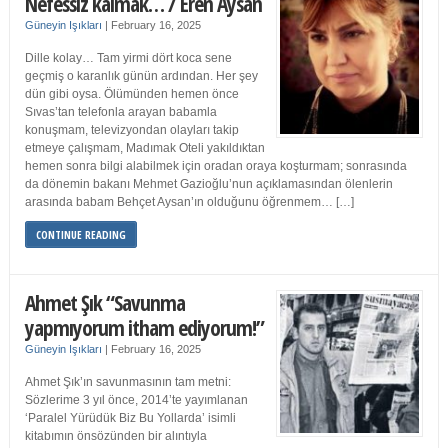
Nefessiz kalmak… / Eren Aysan
Güneyin Işıkları
|
February 16, 2025
Dille kolay… Tam yirmi dört koca sene
geçmiş o karanlık günün ardından. Her şey
dün gibi oysa. Ölümünden hemen önce
Sıvas’tan telefonla arayan babamla
konuşmam, televizyondan olayları takip
etmeye çalışmam, Madımak Oteli yakıldıktan
hemen sonra bilgi alabilmek için oradan oraya koşturmam; sonrasında
da dönemin bakanı Mehmet Gazioğlu’nun açıklamasından ölenlerin
arasında babam Behçet Aysan’ın olduğunu öğrenmem… […]
CONTINUE READING
Ahmet Şık “Savunma
yapmıyorum itham ediyorum!”
Güneyin Işıkları
|
February 16, 2025
Ahmet Şık’ın savunmasının tam metni:
Sözlerime 3 yıl önce, 2014’te yayımlanan
‘Paralel Yürüdük Biz Bu Yollarda’ isimli
kitabımın önsözünden bir alıntıyla