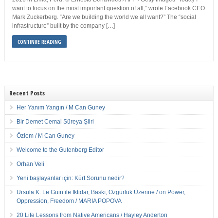
want to focus on the most important question of all,” wrote Facebook CEO
Mark Zuckerberg. “Are we building the world we all want?” The “social
infrastructure” built by the company […]
CONTINUE READING
Recent Posts
Her Yanım Yangın / M Can Guney
Bir Demet Cemal Süreya Şiiri
Özlem / M Can Guney
Welcome to the Gutenberg Editor
Orhan Veli
Yeni başlayanlar için: Kürt Sorunu nedir?
Ursula K. Le Guin ile İktidar, Baskı, Özgürlük Üzerine / on Power,
Oppression, Freedom / MARIA POPOVA
20 Life Lessons from Native Americans / Hayley Anderton