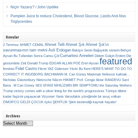
Niçin Yazarız? / John Updike
Pumpkin Juice to reduce Cholesterol, Blood Glucose, Lipids And Also
Triglycerides
Konular
Ahmet Telli
Ahmet Şık
Ahmet Şık'ın
2 Temmuz
AHMET CEMAL
savunmasının tam metni
Asli Erdogan
Bakişın Senin
Bağışıklık sistemi
Behçet
Cumartesi Anneleri
Aysan
Bu Tufandan Sonra
Cansu Çöl
Didem Gülçin Erdem
Die
featured
gestundete Zeit
Donald Trump
EDGAR ALLAN POE
Eren Aysan
Fidel Castro
feminist
Fikret YAZ
Gidersen Yıkılır Bu Kent
HERE’S WHAT TO DO TO
CORRECT IT
INGEBORG BACHMANN
M. Can Güney
Madımak
Nefessiz kalmak…
Nicholas Glastonbury
Nietzsche
Nâzım HİKMET
Prof. Cengiz Aktar
RANDEVU
Sarıl
Bana . M Can Güney
SES
SİYASİ NİHİLİZMİN BİR SEMPTOMU
the Saturday Mothers
Trump victory comes with a silver lining for the world’s progressives
Türkiye dibine
kadar faşizmi yaşayacak
Vizyoner
Yanis Varoufakis
yüreğimde bir avuç volkan
ÖMÜR'CÜ GELDİ ÇOCUK
öykü
ŞEHİTLİK
‘Şiirin beslendiği kaynak hayattır’
Archives
Archives