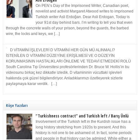
Asli Erdoğan
On PEN’s Day of the Imprisoned Writer, Canadian poet,
novelist and activist Margaret Atwood writes to imprisoned
Turkish writer Asli Erdoğan. Dear Asli Erdogan, Today is
your 91st day behind bars. I’m writing to tell you that even
through the concrete walls of your prison, beyond the guards, the barbed
wire, the locks and keys, we […]
D VİTAMİNİ İŞLEVLERİ D VİTAMİNİ HER GÜN MÜ ALINMALI?
İSTENİLEN D VİTAMİNİ DÜZEYİNE ERİŞİLMESİ VE O DÜZEYİN
KORUNMASININ HASTALIKLARI ÖNLEME VE TEDAVİ ETMEDEKİ ROLÜ
South Carolina Tıp Üniversitesi profesörlerinden Dr. Bruce W. Hollis’in bu
videosunu birkaç kez dikkatle izledik. D vitamininin vücuttaki işlevleri
hakkında çok güzel bilgilendiriyor. Anladıklarımızı özetleyerek sizlerle
paylaşmaya karar verdik. […]
Köşe Yazıları
“Turkishness contract” and Turkish left / Barış Ünlü
Involvement of the Turkish left in the Kurdish issue has a
long history stretching from 1920s to present. And this
history is not one to be ashamed of. In fact, some periods
and people in that history can be admired. While either a