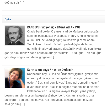
değmez bir […]
Öykü
RANDEVU (Vizyoner) / EDGAR ALLAN POE
Orada beni bekle! O yankılı vadide Mutlaka buluşacağım
seninle. (Chichester Piskoposu Henry King’in karısının
ölümü üstüne yazdığı ağıt.) Talihsiz ve gizemli adam! –
Sen ki kendi hayal gücünün parlaklığıyla afalladın,
gençliğinin alevleri arasına düştün! Hayalimde seni tekrar
görüyorum! Bir kez daha önümde duruyor siluetin! – Olduğun – ah olduğun
gibi değil soğuk vadide ve gölgelerin […]
Karıncanın boyu / Hasibe Özdemir
Karıncanın boyu / Hasibe Özdemir “Şişirdin içimi yemin
ederim ya! Deseydin methiyeler düzeceğiz, çıkmazdım
evden.” Sesi sinirden titriyor. “Sana gel demedim kızım.”
diyorum sakince. “Takıldın peşime madem, ne duyarsan
katlanacaksın.” Bir sigara yakıyor. Başını yana yatırıp,
bezmiş annelerin yılgın bakışıyla süzüyor beni. Kaşlarımı kaldırıp ona
bakıyorum ben de. Pes ediyor. “Git nereye atacaksan at, ben mezeleri
söylüyorum […]