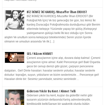
BİZ İKİMİZ İKİ KARDEŞ /Muzaffer İlhan ERDOST
BİZ İKİMİZ İKİ KARDEŞ /Muzaffer İlhan ERDOST (Bir
Fotoğraf Altı İçin) Ve biz geleceğiz bir gün, biz ikimiz İki
kardeş Duracağız Fotoğrafımızda durduğumuz gibi Benim
ellerimde kelepçe Yüzümde yapay bir gülüş (Kelepçeyi
yadırgamanın gülüşü belki İlk kez olduğu için Sonra
alıştım Ve unuttum sonra kelepçeyi bileklerimde) Senin yüzün İçerde
olmanın ve umudun arasında Ve ilk […]
SES / Nâzım HİKMET
Çeneni avuçlarının içine alıp, duvara dalıp kalma!. Çeneni
avuçlarının içine alma!. Kalk! Pencereye gel! Bak! Dışarda
gece bir cenup denizi gibi güzel, çarpıyor pencerene
dalgaları.. Gel! Dinle havaları: havalar seslerin yoludur, havalar seslerle
doludur: toprağın, suyun, yıldızların ve bizim seslerimizle… Pencereye gel!
Havaları dinle bir: Sesimiz yanındadır, sesimiz seninledir…
Gidersen Yıkılır Bu Kent / Ahmet Telli
Gidersen yıkılır bu kent, kuşlar da giderBir nehir gibi
susarım yüzünün deltasındaYanlış adreslerdeydik,
kimliksizdik belkiSarışın bir şaşkınlık olurdu bütün