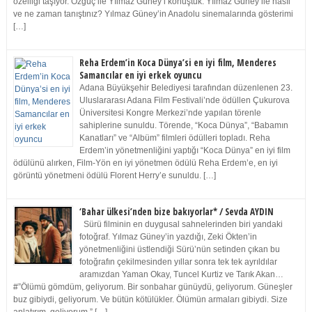
özelliği taşıyor. Özgüç ile Yılmaz Güney’i konuştuk. Yılmaz Güney ile nasıl
ve ne zaman tanıştınız? Yılmaz Güney’in Anadolu sinemalarında gösterimi
[…]
Reha Erdem’in Koca Dünya’si en iyi film, Menderes
Samancılar en iyi erkek oyuncu
Adana Büyükşehir Belediyesi tarafından düzenlenen 23.
Uluslararası Adana Film Festivali’nde ödüllen Çukurova
Üniversitesi Kongre Merkezi’nde yapılan törenle
sahiplerine sunuldu. Törende, “Koca Dünya”, “Babamın
Kanatları” ve “Albüm” filmleri ödülleri topladı. Reha
Erdem’in yönetmenliğini yaptığı “Koca Dünya” en iyi film
ödülünü alırken, Film-Yön en iyi yönetmen ödülü Reha Erdem’e, en iyi
görüntü yönetmeni ödülü Florent Herry’e sunuldu. […]
‘Bahar ülkesi’nden bize bakıyorlar* / Sevda AYDIN
Sürü filminin en duygusal sahnelerinden biri yandaki
fotoğraf. Yılmaz Güney’in yazdığı, Zeki Ökten’in
yönetmenliğini üstlendiği Sürü’nün setinden çıkan bu
fotoğrafın çekilmesinden yıllar sonra tek tek ayrıldılar
aramızdan Yaman Okay, Tuncel Kurtiz ve Tarık Akan…
#”Ölümü gömdüm, geliyorum. Bir sonbahar günüydü, geliyorum. Güneşler
buz gibiydi, geliyorum. Ve bütün kötülükler. Ölümün armaları gibiydi. Size