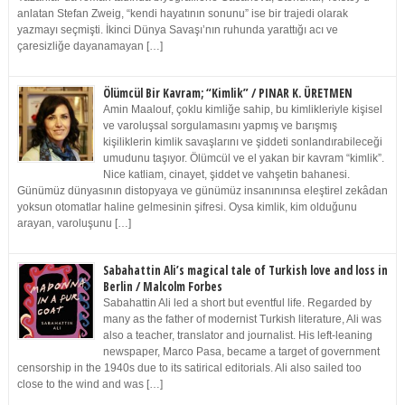
anlatan Stefan Zweig, “kendi hayatının sonunu” ise bir trajedi olarak
yazmayı seçmişti. İkinci Dünya Savaşı’nın ruhunda yarattığı acı ve
çaresizliğe dayanamayan […]
Ölümcül Bir Kavram; “Kimlik” / PINAR K. ÜRETMEN
Amin Maalouf, çoklu kimliğe sahip, bu kimlikleriyle kişisel
ve varoluşsal sorgulamasını yapmış ve barışmış
kişiliklerin kimlik savaşlarını ve şiddeti sonlandırabileceği
umudunu taşıyor. Ölümcül ve el yakan bir kavram “kimlik”.
Nice katliam, cinayet, şiddet ve vahşetin bahanesi.
Günümüz dünyasının distopyaya ve günümüz insanınınsa eleştirel zekâdan
yoksun otomatlar haline gelmesinin şifresi. Oysa kimlik, kim olduğunu
arayan, varoluşunu […]
Sabahattin Ali’s magical tale of Turkish love and loss in
Berlin / Malcolm Forbes
Sabahattin Ali led a short but eventful life. Regarded by
many as the father of modernist Turkish literature, Ali was
also a teacher, translator and journalist. His left-leaning
newspaper, Marco Pasa, became a target of government
censorship in the 1940s due to its satirical editorials. Ali also sailed too
close to the wind and was […]