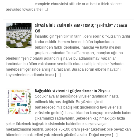
complete chauvinist attitude or at best a thick silence
prevailed towards the […]
SİYASİ NİHİLİZMİN BİR SEMPTOMU; “ŞEHİTLİK” / Cansu
Çöl
İnsanlık için “şehitlik” in tarihi, denilebilir ki “kutsal”ın tarihi
kadar eskidir. Hemen hemen bütün toplumlarda
birbirinden farklı ideolojiler, inançlar ve hatta meslek
grupları tarafından “kutsal” amaçları, inançları uğruna
ölenlerin “şehit” olarak adlandırılışına ve bu adlandırmayı yapanlar
tarafından bu ölüm vakalarının sembolik olarak sahiplenilip bir “şehadet
mertebesi” içerisinde anılışına rastlanır. Burada sorun elbette hayatını
kaybedenlerin adlandırılması […]
Bağışıklık sistemini güçlendirmenin 20 yolu
Soğuk havalar geldiğinde virüsler tarafından hasta
edilmek hiç hoş değildir. Bu yüzden şimdi
bahsedeceğimiz bağışıklık güçlendirici tavsiyeler sizi
virüslerin getirdiği hastalıklardan koruyup, mevsimin tadını
çıkarmanızı sağlayabilir. Şekerden kaçınmak Çok fazla
şeker tüketmek bağışıklık sisteminin bakterilere karşı savaşan
mekanizmasını bastırır. Sadece 75-100 gram şeker tüketmek bile beyaz kan
hücrelerinin bakterileri yok edecek gücünü azaltır. Doğal meyve […]