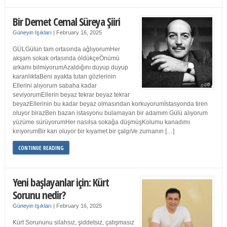
Bir Demet Cemal Süreya Şiiri
Güneyin Işıkları
|
February 16, 2025
GÜLGülün tam ortasında ağlıyorumHer
akşam sokak ortasında öldükçeÖnümü
arkamı bilmiyorumAzaldığını duyup duyup
karanlıktaBeni ayakta tutan gözlerinin
Ellerini alıyorum sabaha kadar
seviyorumEllerin beyaz tekrar beyaz tekrar
beyazEllerinin bu kadar beyaz olmasından korkuyorumİstasyonda tiren
oluyor birazBen bazan istasyonu bulamayan bir adamım Gülü alıyorum
yüzüme sürüyorumHer nasılsa sokağa düşmüşKolumu kanadımı
kırıyorumBir kan oluyor bir kıyamet bir çalgıVe zurnanın […]
CONTINUE READING
Yeni başlayanlar için: Kürt
Sorunu nedir?
Güneyin Işıkları
|
February 16, 2025
Kürt Sorununu silahsız, şiddetsiz, çatışmasız