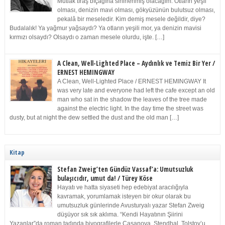
Mutlak tıraş bıçağına sinirlenmiş olacağım. Otların yeşil
olması, denizin mavi olması, gökyüzünün bulutsuz olması,
pekalâ bir meseledir. Kim demiş mesele değildir, diye?
Budalalık! Ya yağmur yağsaydı? Ya otların yeşili mor, ya denizin mavisi
kırmızı olsaydı? Olsaydı o zaman mesele olurdu, işte. […]
A Clean, Well-Lighted Place – Aydınlık ve Temiz Bir Yer /
ERNEST HEMINGWAY
A Clean, Well-Lighted Place / ERNEST HEMINGWAY It
was very late and everyone had left the cafe except an old
man who sat in the shadow the leaves of the tree made
against the electric light. In the day time the street was
dusty, but at night the dew settled the dust and the old man […]
Kitap
Stefan Zweig’ten Gündüz Vassaf’a: Umutsuzluk
bulaşıcıdır, umut da! / Türey Köse
Hayatı ve hatta siyaseti hep edebiyat aracılığıyla
kavramak, yorumlamak isteyen bir okur olarak bu
umutsuzluk günlerinde Avusturyalı yazar Stefan Zweig
düşüyor sık sık aklıma. “Kendi Hayatının Şiirini
Yazanlar”da roman tadında biyografilerle Casanova, Stendhal, Tolstoy’u