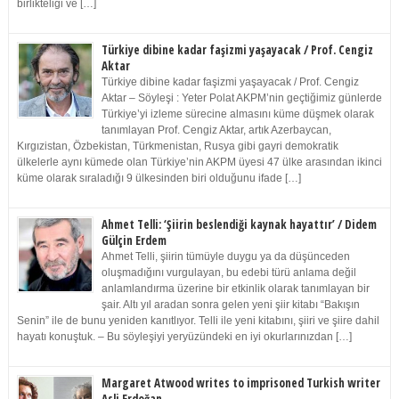
birlikteliği ve […]
Türkiye dibine kadar faşizmi yaşayacak / Prof. Cengiz
Aktar
Türkiye dibine kadar faşizmi yaşayacak / Prof. Cengiz
Aktar – Söyleşi : Yeter Polat AKPM’nin geçtiğimiz günlerde
Türkiye’yi izleme sürecine almasını küme düşmek olarak
tanımlayan Prof. Cengiz Aktar, artık Azerbaycan,
Kırgızistan, Özbekistan, Türkmenistan, Rusya gibi gayri demokratik
ülkelerle aynı kümede olan Türkiye’nin AKPM üyesi 47 ülke arasından ikinci
küme olarak sıraladığı 9 ülkesinden biri olduğunu ifade […]
Ahmet Telli: ‘Şiirin beslendiği kaynak hayattır’ / Didem
Gülçin Erdem
Ahmet Telli, şiirin tümüyle duygu ya da düşünceden
oluşmadığını vurgulayan, bu edebi türü anlama değil
anlamlandırma üzerine bir etkinlik olarak tanımlayan bir
şair. Altı yıl aradan sonra gelen yeni şiir kitabı “Bakışın
Senin” ile de bunu yeniden kanıtlıyor. Telli ile yeni kitabını, şiiri ve şiire dahil
hayatı konuştuk. – Bu söyleşiyi yeryüzündeki en iyi okurlarınızdan […]
Margaret Atwood writes to imprisoned Turkish writer