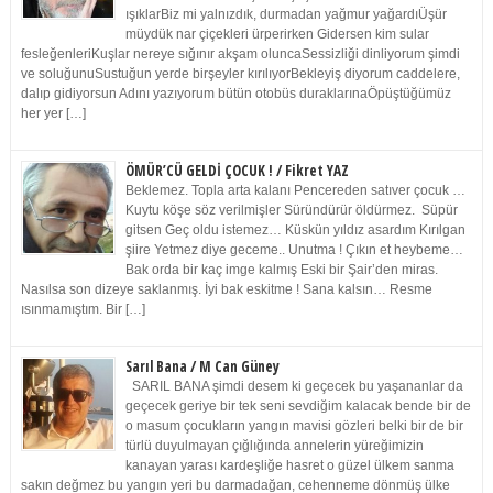
ışıklarBiz mi yalnızdık, durmadan yağmur yağardıÜşür
müydük nar çiçekleri ürperirken Gidersen kim sular
fesleğenleriKuşlar nereye sığınır akşam oluncaSessizliği dinliyorum şimdi
ve soluğunuSustuğun yerde birşeyler kırılıyorBekleyiş diyorum caddelere,
dalıp gidiyorsun Adını yazıyorum bütün otobüs duraklarınaÖpüştüğümüz
her yer […]
ÖMÜR’CÜ GELDİ ÇOCUK ! / Fikret YAZ
Beklemez. Topla arta kalanı Pencereden satıver çocuk …
Kuytu köşe söz verilmişler Süründürür öldürmez. Süpür
gitsen Geç oldu istemez… Küskün yıldız asardım Kırılgan
şiire Yetmez diye geceme.. Unutma ! Çıkın et heybeme…
Bak orda bir kaç imge kalmış Eski bir Şair’den miras.
Nasılsa son dizeye saklanmış. İyi bak eskitme ! Sana kalsın… Resme
ısınmamıştım. Bir […]
Sarıl Bana / M Can Güney
SARIL BANA şimdi desem ki geçecek bu yaşananlar da
geçecek geriye bir tek seni sevdiğim kalacak bende bir de
o masum çocukların yangın mavisi gözleri belki bir de bir
türlü duyulmayan çığlığında annelerin yüreğimizin
kanayan yarası kardeşliğe hasret o güzel ülkem sanma
sakın değmez bu yangın yeri bu darmadağan, cehenneme dönmüş ülke