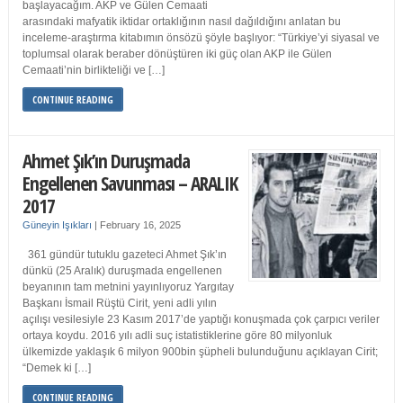
başlayacağım. AKP ve Gülen Cemaati
arasındaki mafyatik iktidar ortaklığının nasıl dağıldığını anlatan bu
inceleme-araştırma kitabımın önsözü şöyle başlıyor: “Türkiye’yi siyasal ve
toplumsal olarak beraber dönüştüren iki güç olan AKP ile Gülen
Cemaati’nin birlikteliği ve […]
CONTINUE READING
Ahmet Şık’ın Duruşmada
Engellenen Savunması – ARALIK
2017
Güneyin Işıkları
|
February 16, 2025
361 gündür tutuklu gazeteci Ahmet Şık’ın
dünkü (25 Aralık) duruşmada engellenen
beyanının tam metnini yayınlıyoruz Yargıtay
Başkanı İsmail Rüştü Cirit, yeni adli yılın
açılışı vesilesiyle 23 Kasım 2017’de yaptığı konuşmada çok çarpıcı veriler
ortaya koydu. 2016 yılı adli suç istatistiklerine göre 80 milyonluk
ülkemizde yaklaşık 6 milyon 900bin şüpheli bulunduğunu açıklayan Cirit;
“Demek ki […]
CONTINUE READING