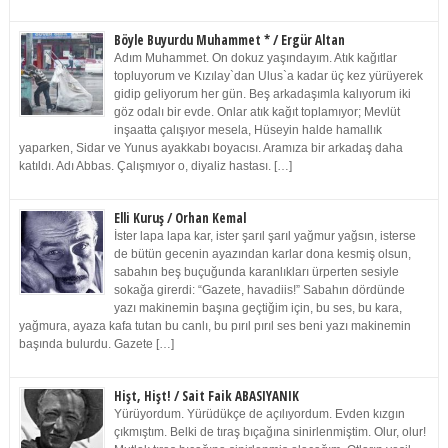
Böyle Buyurdu Muhammet * / Ergür Altan
Adım Muhammet. On dokuz yaşındayım. Atık kağıtlar
topluyorum ve Kızılay`dan Ulus`a kadar üç kez yürüyerek
gidip geliyorum her gün. Beş arkadaşımla kalıyorum iki
göz odalı bir evde. Onlar atık kağıt toplamıyor; Mevlüt
inşaatta çalışıyor mesela, Hüseyin halde hamallık
yaparken, Sidar ve Yunus ayakkabı boyacısı. Aramıza bir arkadaş daha
katıldı. Adı Abbas. Çalışmıyor o, diyaliz hastası. […]
Elli Kuruş / Orhan Kemal
İster lapa lapa kar, ister şarıl şarıl yağmur yağsın, isterse
de bütün gecenin ayazından karlar dona kesmiş olsun,
sabahın beş buçuğunda karanlıkları ürperten sesiyle
sokağa girerdi: “Gazete, havadiis!” Sabahın dördünde
yazı makinemin başına geçtiğim için, bu ses, bu kara,
yağmura, ayaza kafa tutan bu canlı, bu pırıl pırıl ses beni yazı makinemin
başında bulurdu. Gazete […]
Hişt, Hişt! / Sait Faik ABASIYANIK
Yürüyordum. Yürüdükçe de açılıyordum. Evden kızgın
çıkmıştım. Belki de tıraş bıçağına sinirlenmiştim. Olur, olur!