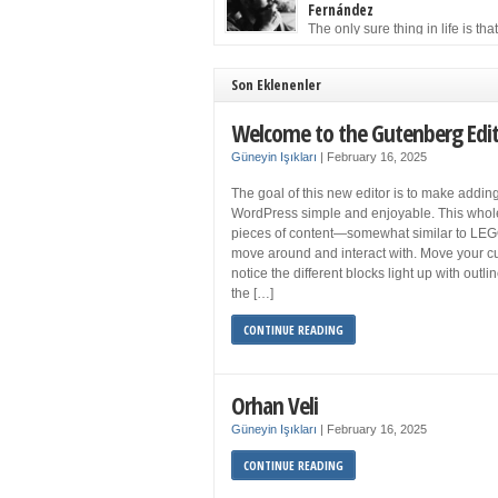
to solution may well be to get more sleep but 
Fernández
you get your 8 hours a night and still feel fati
The only sure thing in life is tha
when your […]
must die. Having seen the occa
images of the frail Fidel Castro at 90, one kne
sooner rather than later the leader of the Cu
Son Eklenenler
Revolution would succumb to that most strict o
human laws. Although saddened in very pers
Welcome to the Gutenberg Edi
ways by the […]
Güneyin Işıkları
|
February 16, 2025
The goal of this new editor is to make adding
WordPress simple and enjoyable. This whol
pieces of content—somewhat similar to LEG
move around and interact with. Move your cu
notice the different blocks light up with outl
the […]
CONTINUE READING
Orhan Veli
Güneyin Işıkları
|
February 16, 2025
CONTINUE READING