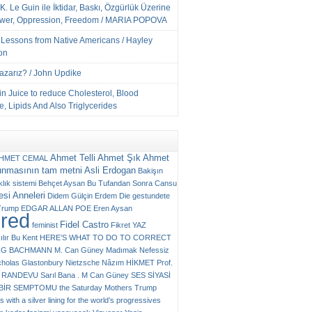
K. Le Guin ile İktidar, Baskı, Özgürlük Üzerine
ower, Oppression, Freedom / MARIA POPOVA
e Lessons from Native Americans / Hayley
on
Yazarız? / John Updike
n Juice to reduce Cholesterol, Blood
, Lipids And Also Triglycerides
Ahmet Telli
Ahmet Şık
Ahmet
HMET CEMAL
unmasının tam metni
Asli Erdogan
Bakişın
klık sistemi
Behçet Aysan
Bu Tufandan Sonra
Cansu
si Anneleri
Didem Gülçin Erdem
Die gestundete
Trump
EDGAR ALLAN POE
Eren Aysan
ured
Fidel Castro
feminist
Fikret YAZ
ılır Bu Kent
HERE’S WHAT TO DO TO CORRECT
RG BACHMANN
M. Can Güney
Madımak
Nefessiz
cholas Glastonbury
Nietzsche
Nâzım HİKMET
Prof.
RANDEVU
Sarıl Bana . M Can Güney
SES
SİYASİ
N BİR SEMPTOMU
the Saturday Mothers
Trump
 with a silver lining for the world’s progressives