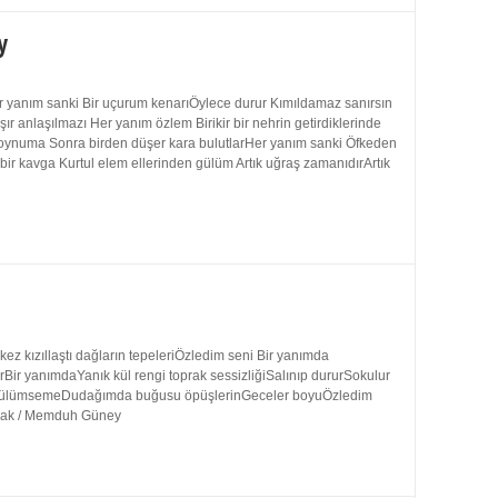
y
 yanım sanki Bir uçurum kenarıÖylece durur Kımıldamaz sanırsın
 anlaşılmazı Her yanım özlem Birikir bir nehrin getirdiklerinde
 boynuma Sonra birden düşer kara bulutlarHer yanım sanki Öfkeden
bir kavga Kurtul elem ellerinden gülüm Artık uğraş zamanıdırArtık
 kızıllaştı dağların tepeleriÖzledim seni Bir yanımda
rBir yanımdaYanık kül rengi toprak sessizliğiSalınıp dururSokulur
uk gülümsemeDudağımda buğusu öpüşlerinGeceler boyuÖzledim
ynak / Memduh Güney