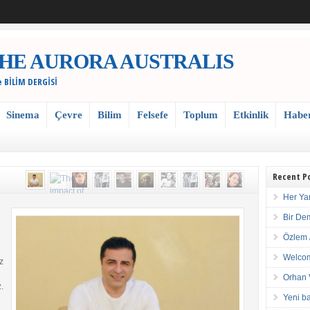
 / THE AURORA AUSTRALIS
e BİLİM DERGİSİ
Sinema
Çevre
Bilim
Felsefe
Toplum
Etkinlik
Habe
Recent P
Her Ya
Bir De
Özlem 
Welcom
z
Orhan 
.
Yeni ba