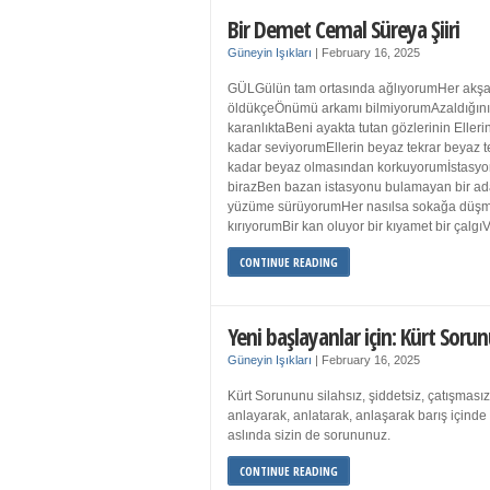
Bir Demet Cemal Süreya Şiiri
Güneyin Işıkları
|
February 16, 2025
GÜLGülün tam ortasında ağlıyorumHer akşa
öldükçeÖnümü arkamı bilmiyorumAzaldığın
karanlıktaBeni ayakta tutan gözlerinin Eller
kadar seviyorumEllerin beyaz tekrar beyaz t
kadar beyaz olmasından korkuyorumİstasyon
birazBen bazan istasyonu bulamayan bir a
yüzüme sürüyorumHer nasılsa sokağa düş
kırıyorumBir kan oluyor bir kıyamet bir çalgı
CONTINUE READING
Yeni başlayanlar için: Kürt Sorun
Güneyin Işıkları
|
February 16, 2025
Kürt Sorununu silahsız, şiddetsiz, çatışmasız
anlayarak, anlatarak, anlaşarak barış içind
aslında sizin de sorununuz.
CONTINUE READING