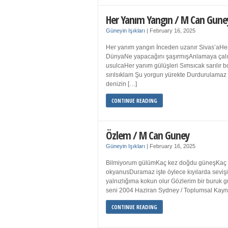
Her Yanım Yangın / M Can Gune
Güneyin Işıkları
|
February 16, 2025
Her yanım yangın İnceden uzanır Sivas’aHer
DünyaNe yapacağını şaşırmışAnlamaya çalışır
usulcaHer yanım gülüşleri Sımsıcak sarılır
sırılsıklam Şu yorgun yürekte Durdurulamaz 
denizin […]
CONTINUE READING
Özlem / M Can Guney
Güneyin Işıkları
|
February 16, 2025
Bilmiyorum gülümKaç kez doğdu güneşKaç kez
okyanusDuramaz işte öylece kıyılarda sevişi
yalnızlığıma kokun olur Gözlerim bir bur
seni 2004 Haziran Sydney / Toplumsal Ka
CONTINUE READING