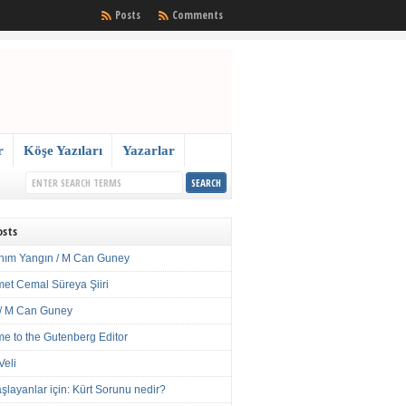
Posts
Comments
r
Köşe Yazıları
Yazarlar
osts
nım Yangın / M Can Guney
met Cemal Süreya Şiiri
/ M Can Guney
e to the Gutenberg Editor
Veli
şlayanlar için: Kürt Sorunu nedir?