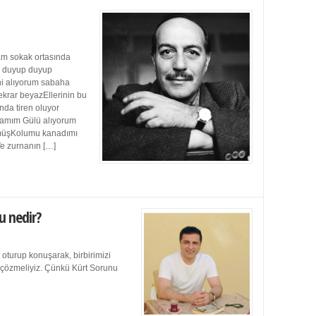
m sokak ortasında
ı duyup duyup
ini alıyorum sabaha
ekrar beyazEllerinin bu
da tiren oluyor
damım Gülü alıyorum
müşKolumu kanadımı
Ve zurnanın […]
u nedir?
 oturup konuşarak, birbirimizi
e çözmeliyiz. Çünkü Kürt Sorunu