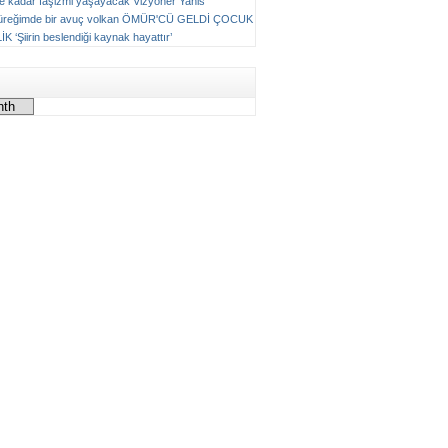
ne kadar faşizmi yaşayacak
Vizyoner
Yanis
üreğimde bir avuç volkan
ÖMÜR'CÜ GELDİ ÇOCUK
LİK
‘Şiirin beslendiği kaynak hayattır’