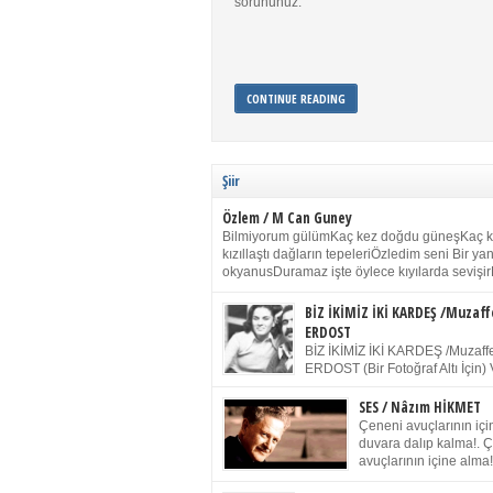
sorununuz.
CONTINUE READING
Şiir
Özlem / M Can Guney
Bilmiyorum gülümKaç kez doğdu güneşKaç 
kızıllaştı dağların tepeleriÖzledim seni Bir y
okyanusDuramaz işte öylece kıyılarda sevişir
yanımdaYanık kül rengi toprak sessizliğiSalın
dururSokulur yalnızlığıma kokun olur Gözleri
BİZ İKİMİZ İKİ KARDEŞ /Muzaff
buruk gülümsemeDudağımda buğusu
ERDOST
öpüşlerinGeceler boyuÖzledim seni 2004 Ha
BİZ İKİMİZ İKİ KARDEŞ /Muzaffe
Sydney / Toplumsal Kaynak / Memduh Güney
ERDOST (Bir Fotoğraf Altı İçin) 
geleceğiz bir gün, biz ikimiz İki
Duracağız Fotoğrafımızda durduğumuz gibi 
SES / Nâzım HİKMET
ellerimde kelepçe Yüzümde yapay bir gülüş
Çeneni avuçlarının için
(Kelepçeyi yadırgamanın gülüşü belki İlk kez
duvara dalıp kalma!. 
için Sonra alıştım Ve unuttum sonra kelepçeyi
avuçlarının içine alma!
bileklerimde) Senin yüzün İçerde olmanın ve
Pencereye gel! Bak! D
umudun arasında Ve ilk […]