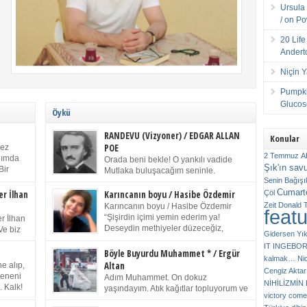
Ursula 
/ on P
20 Lif
Andert
Niçin 
Pumpki
Glucose
Öykü
RANDEVU (Vizyoner) / EDGAR ALLAN
Konular
POE
kez
2 Temmuz
A
anımda
Orada beni bekle! O yankılı vadide
Şık'ın sav
Bir
Mutlaka buluşacağım seninle.
ıp
Senin
Bağışı
(Chichester Piskoposu Henry King’in
m bir
Cumarte
karısının ölümü üstüne yazdığı ağıt.) Talihsiz ve
Çöl
er İlhan
Karıncanın boyu / Hasibe Özdemir
gizemli adam! – Sen ki kendi hayal gücünün
Zeit
Donald 
Karıncanın boyu / Hasibe Özdemir
feat
ziran
parlaklığıyla afalladın, gençliğinin alevleri arasına
“Şişirdin içimi yemin ederim ya!
r İlhan
düştün! Hayalimde seni tekrar görüyorum! Bir kez
Deseydin methiyeler düzeceğiz,
Ve biz
Gidersen Yık
daha önümde duruyor siluetin! – Olduğun – ah
çıkmazdım evden.” Sesi sinirden
 kardeş
IT
INGEBO
olduğun gibi değil soğuk vadide ve gölgelerin […]
titriyor. “Sana gel demedim kızım.” diyorum sakince.
Benim
Böyle Buyurdu Muhammet * / Ergür
kalmak…
Ni
“Takıldın peşime madem, ne duyarsan
Altan
e alıp,
Cengiz Aktar
katlanacaksın.” Bir sigara yakıyor. Başını yana yatırıp,
 olduğu
Çeneni
Adım Muhammet. On dokuz
bezmiş annelerin yılgın bakışıyla süzüyor beni.
NİHİLİZMİ
. Kalk!
yaşındayım. Atık kağıtlar topluyorum ve
Kaşlarımı kaldırıp ona bakıyorum ben de. Pes ediyor.
victory comes
ışarda
Kızılay`dan Ulus`a kadar üç kez
“Git nereye atacaksan at, ben mezeleri söylüyorum