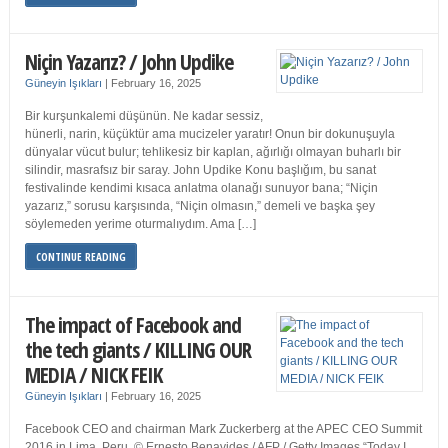
Niçin Yazarız? / John Updike
Güneyin Işıkları
|
February 16, 2025
Bir kurşunkalemi düşünün. Ne kadar sessiz,
hünerli, narin, küçüktür ama mucizeler yaratır! Onun bir dokunuşuyla
dünyalar vücut bulur; tehlikesiz bir kaplan, ağırlığı olmayan buharlı bir
silindir, masrafsız bir saray. John Updike Konu başlığım, bu sanat
festivalinde kendimi kısaca anlatma olanağı sunuyor bana; “Niçin
yazarız,” sorusu karşısında, “Niçin olmasın,” demeli ve başka şey
söylemeden yerime oturmalıydım. Ama […]
CONTINUE READING
The impact of Facebook and
the tech giants / KILLING OUR
MEDIA / NICK FEIK
Güneyin Işıkları
|
February 16, 2025
Facebook CEO and chairman Mark Zuckerberg at the APEC CEO Summit
2016 in Lima, Peru. © Ernesto Benavides / AFP / Getty Images “Today I