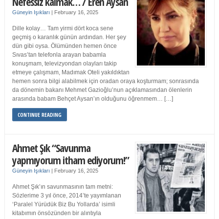
Nefessiz kalmak… / Eren Aysan
Güneyin Işıkları
|
February 16, 2025
Dille kolay… Tam yirmi dört koca sene
geçmiş o karanlık günün ardından. Her şey
dün gibi oysa. Ölümünden hemen önce
Sıvas’tan telefonla arayan babamla
konuşmam, televizyondan olayları takip
etmeye çalışmam, Madımak Oteli yakıldıktan
hemen sonra bilgi alabilmek için oradan oraya koşturmam; sonrasında
da dönemin bakanı Mehmet Gazioğlu’nun açıklamasından ölenlerin
arasında babam Behçet Aysan’ın olduğunu öğrenmem… […]
CONTINUE READING
Ahmet Şık “Savunma
yapmıyorum itham ediyorum!”
Güneyin Işıkları
|
February 16, 2025
Ahmet Şık’ın savunmasının tam metni:
Sözlerime 3 yıl önce, 2014’te yayımlanan
‘Paralel Yürüdük Biz Bu Yollarda’ isimli
kitabımın önsözünden bir alıntıyla