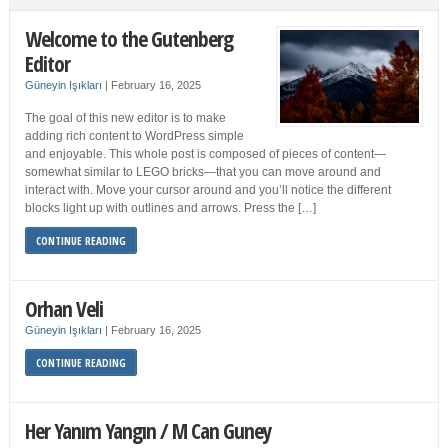
Welcome to the Gutenberg
Editor
Güneyin Işıkları
|
February 16, 2025
The goal of this new editor is to make
adding rich content to WordPress simple
and enjoyable. This whole post is composed of pieces of content—
somewhat similar to LEGO bricks—that you can move around and
interact with. Move your cursor around and you’ll notice the different
blocks light up with outlines and arrows. Press the […]
CONTINUE READING
Orhan Veli
Güneyin Işıkları
|
February 16, 2025
CONTINUE READING
Her Yanım Yangın / M Can Guney