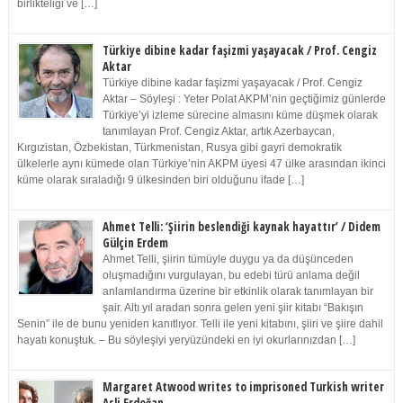
birlikteliği ve […]
Türkiye dibine kadar faşizmi yaşayacak / Prof. Cengiz
Aktar
Türkiye dibine kadar faşizmi yaşayacak / Prof. Cengiz
Aktar – Söyleşi : Yeter Polat AKPM’nin geçtiğimiz günlerde
Türkiye’yi izleme sürecine almasını küme düşmek olarak
tanımlayan Prof. Cengiz Aktar, artık Azerbaycan,
Kırgızistan, Özbekistan, Türkmenistan, Rusya gibi gayri demokratik
ülkelerle aynı kümede olan Türkiye’nin AKPM üyesi 47 ülke arasından ikinci
küme olarak sıraladığı 9 ülkesinden biri olduğunu ifade […]
Ahmet Telli: ‘Şiirin beslendiği kaynak hayattır’ / Didem
Gülçin Erdem
Ahmet Telli, şiirin tümüyle duygu ya da düşünceden
oluşmadığını vurgulayan, bu edebi türü anlama değil
anlamlandırma üzerine bir etkinlik olarak tanımlayan bir
şair. Altı yıl aradan sonra gelen yeni şiir kitabı “Bakışın
Senin” ile de bunu yeniden kanıtlıyor. Telli ile yeni kitabını, şiiri ve şiire dahil
hayatı konuştuk. – Bu söyleşiyi yeryüzündeki en iyi okurlarınızdan […]
Margaret Atwood writes to imprisoned Turkish writer