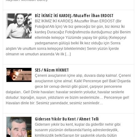
BİZ İKİMİZ İKİ KARDEŞ /Muzaffer İlhan ERDOST
BİZ İKİMİZ İKİ KARDEŞ /Muzaffer İlhan ERDOST (Bir
Fotoğraf Altı İçin) Ve biz geleceğiz bir gün, biz ikimiz İki
kardeş Duracağız Fotoğrafımızda durduğumuz gibi Benim
ellerimde kelepçe Yüzümde yapay bir gülüş (Kelepçeyi
yadırgamanın gülüşü belki İlk kez olduğu için Sonra
alıştım Ve unuttum sonra kelepçeyi bileklerimde) Senin yüzün İçerde
olmanın ve umudun arasında Ve ilk […]
SES / Nâzım HİKMET
Çeneni avuçlarının içine alıp, duvara dalıp kalma!. Çeneni
avuçlarının içine alma!. Kalk! Pencereye gel! Bak! Dışarda
gece bir cenup denizi gibi güzel, çarpıyor pencerene
dalgaları.. Gel! Dinle havaları: havalar seslerin yoludur, havalar seslerle
doludur: toprağın, suyun, yıldızların ve bizim seslerimizle… Pencereye gel!
Havaları dinle bir: Sesimiz yanındadır, sesimiz seninledir…
Gidersen Yıkılır Bu Kent / Ahmet Telli
Gidersen yıkılır bu kent, kuşlar da giderBir nehir gibi
susarım yüzünün deltasındaYanlış adreslerdeydik,
kimliksizdik belkiSarışın bir şaşkınlık olurdu bütün