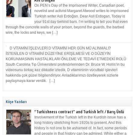
Asli Erdoğan
On PEN’s Day of the Imprisoned Writer, Canadian poet,
novelist and activist Margaret Atwood writes to imprisoned
Turkish writer Asli Erdoğan. Dear Asli Erdogan, Today is
your 91st day behind bars. I’m writing to tell you that even
through the concrete walls of your prison, beyond the guards, the barbed
wire, the locks and keys, we […]
D VİTAMİNİ İŞLEVLERİ D VİTAMİNİ HER GÜN MÜ ALINMALI?
İSTENİLEN D VİTAMİNİ DÜZEYİNE ERİŞİLMESİ VE O DÜZEYİN
KORUNMASININ HASTALIKLARI ÖNLEME VE TEDAVİ ETMEDEKİ ROLÜ
South Carolina Tıp Üniversitesi profesörlerinden Dr. Bruce W. Hollis’in bu
videosunu birkaç kez dikkatle izledik. D vitamininin vücuttaki işlevleri
hakkında çok güzel bilgilendiriyor. Anladıklarımızı özetleyerek sizlerle
paylaşmaya karar verdik. […]
Köşe Yazıları
“Turkishness contract” and Turkish left / Barış Ünlü
Involvement of the Turkish left in the Kurdish issue has a
long history stretching from 1920s to present. And this
history is not one to be ashamed of. In fact, some periods
and people in that history can be admired. While either a