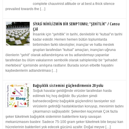
complete chauvinist attitude or at best a thick silence
prevailed towards the […]
SİYASİ NİHİLİZMİN BİR SEMPTOMU; “ŞEHİTLİK” / Cansu
Çöl
İnsanlık için “şehitlik” in tarihi, denilebilir ki “kutsal”ın tarihi
kadar eskidir. Hemen hemen bütün toplumlarda
birbirinden farklı ideolojiler, inançlar ve hatta meslek
grupları tarafından “kutsal” amaçları, inançları uğruna
ölenlerin “şehit” olarak adlandırılışına ve bu adlandırmayı yapanlar
tarafından bu ölüm vakalarının sembolik olarak sahiplenilip bir “şehadet
mertebesi” içerisinde anılışına rastlanır. Burada sorun elbette hayatını
kaybedenlerin adlandırılması […]
Bağışıklık sistemini güçlendirmenin 20 yolu
Soğuk havalar geldiğinde virüsler tarafından hasta
edilmek hiç hoş değildir. Bu yüzden şimdi
bahsedeceğimiz bağışıklık güçlendirici tavsiyeler sizi
virüslerin getirdiği hastalıklardan koruyup, mevsimin tadını
çıkarmanızı sağlayabilir. Şekerden kaçınmak Çok fazla
şeker tüketmek bağışıklık sisteminin bakterilere karşı savaşan
mekanizmasını bastırır. Sadece 75-100 gram şeker tüketmek bile beyaz kan
hücrelerinin bakterileri yok edecek gücünü azaltır. Doğal meyve […]