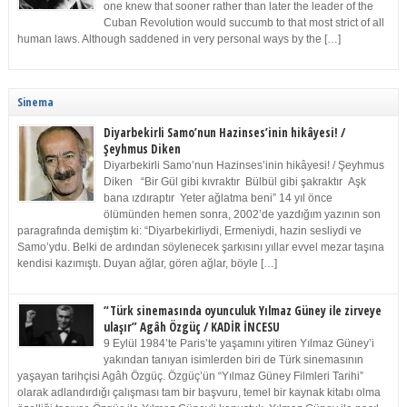
one knew that sooner rather than later the leader of the
Cuban Revolution would succumb to that most strict of all
human laws. Although saddened in very personal ways by the […]
Sinema
Diyarbekirli Samo’nun Hazinses’inin hikâyesi! /
Şeyhmus Diken
Diyarbekirli Samo’nun Hazinses’inin hikâyesi! / Şeyhmus
Diken “Bir Gül gibi kıvraktır Bülbül gibi şakraktır Aşk
bana ızdıraptır Yeter ağlatma beni” 14 yıl önce
ölümünden hemen sonra, 2002’de yazdığım yazının son
paragrafında demiştim ki: “Diyarbekirliydi, Ermeniydi, hazin sesliydi ve
Samo’ydu. Belki de ardından söylenecek şarkısını yıllar evvel mezar taşına
kendisi kazımıştı. Duyan ağlar, gören ağlar, böyle […]
“Türk sinemasında oyunculuk Yılmaz Güney ile zirveye
ulaşır” Agâh Özgüç / KADİR İNCESU
9 Eylül 1984’te Paris’te yaşamını yitiren Yılmaz Güney’i
yakından tanıyan isimlerden biri de Türk sinemasının
yaşayan tarihçisi Agâh Özgüç. Özgüç’ün “Yılmaz Güney Filmleri Tarihi”
olarak adlandırdığı çalışması tam bir başvuru, temel bir kaynak kitabı olma