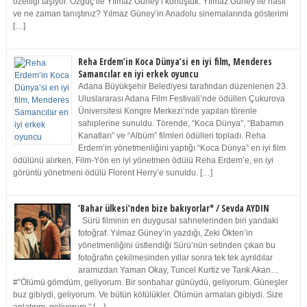
özelliği taşıyor. Özgüç ile Yılmaz Güney’i konuştuk. Yılmaz Güney ile nasıl
ve ne zaman tanıştınız? Yılmaz Güney’in Anadolu sinemalarında gösterimi
[…]
Reha Erdem’in Koca Dünya’si en iyi film, Menderes
Samancılar en iyi erkek oyuncu
Adana Büyükşehir Belediyesi tarafından düzenlenen 23.
Uluslararası Adana Film Festivali’nde ödüllen Çukurova
Üniversitesi Kongre Merkezi’nde yapılan törenle
sahiplerine sunuldu. Törende, “Koca Dünya”, “Babamın
Kanatları” ve “Albüm” filmleri ödülleri topladı. Reha
Erdem’in yönetmenliğini yaptığı “Koca Dünya” en iyi film
ödülünü alırken, Film-Yön en iyi yönetmen ödülü Reha Erdem’e, en iyi
görüntü yönetmeni ödülü Florent Herry’e sunuldu. […]
‘Bahar ülkesi’nden bize bakıyorlar* / Sevda AYDIN
Sürü filminin en duygusal sahnelerinden biri yandaki
fotoğraf. Yılmaz Güney’in yazdığı, Zeki Ökten’in
yönetmenliğini üstlendiği Sürü’nün setinden çıkan bu
fotoğrafın çekilmesinden yıllar sonra tek tek ayrıldılar
aramızdan Yaman Okay, Tuncel Kurtiz ve Tarık Akan…
#”Ölümü gömdüm, geliyorum. Bir sonbahar günüydü, geliyorum. Güneşler
buz gibiydi, geliyorum. Ve bütün kötülükler. Ölümün armaları gibiydi. Size