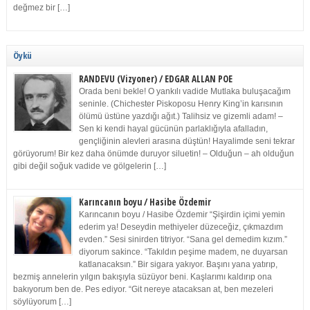
değmez bir […]
Öykü
RANDEVU (Vizyoner) / EDGAR ALLAN POE
Orada beni bekle! O yankılı vadide Mutlaka buluşacağım
seninle. (Chichester Piskoposu Henry King’in karısının
ölümü üstüne yazdığı ağıt.) Talihsiz ve gizemli adam! –
Sen ki kendi hayal gücünün parlaklığıyla afalladın,
gençliğinin alevleri arasına düştün! Hayalimde seni tekrar
görüyorum! Bir kez daha önümde duruyor siluetin! – Olduğun – ah olduğun
gibi değil soğuk vadide ve gölgelerin […]
Karıncanın boyu / Hasibe Özdemir
Karıncanın boyu / Hasibe Özdemir “Şişirdin içimi yemin
ederim ya! Deseydin methiyeler düzeceğiz, çıkmazdım
evden.” Sesi sinirden titriyor. “Sana gel demedim kızım.”
diyorum sakince. “Takıldın peşime madem, ne duyarsan
katlanacaksın.” Bir sigara yakıyor. Başını yana yatırıp,
bezmiş annelerin yılgın bakışıyla süzüyor beni. Kaşlarımı kaldırıp ona
bakıyorum ben de. Pes ediyor. “Git nereye atacaksan at, ben mezeleri
söylüyorum […]