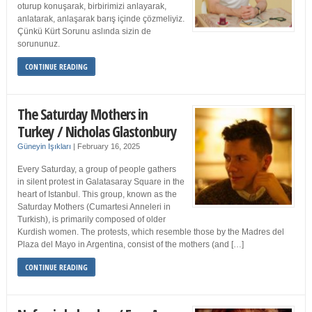
oturup konuşarak, birbirimizi anlayarak,
anlatarak, anlaşarak barış içinde çözmeliyiz.
Çünkü Kürt Sorunu aslında sizin de
sorununuz.
CONTINUE READING
The Saturday Mothers in
Turkey / Nicholas Glastonbury
Güneyin Işıkları
|
February 16, 2025
Every Saturday, a group of people gathers
in silent protest in Galatasaray Square in the
heart of Istanbul. This group, known as the
Saturday Mothers (Cumartesi Anneleri in
Turkish), is primarily composed of older
Kurdish women. The protests, which resemble those by the Madres del
Plaza del Mayo in Argentina, consist of the mothers (and […]
CONTINUE READING