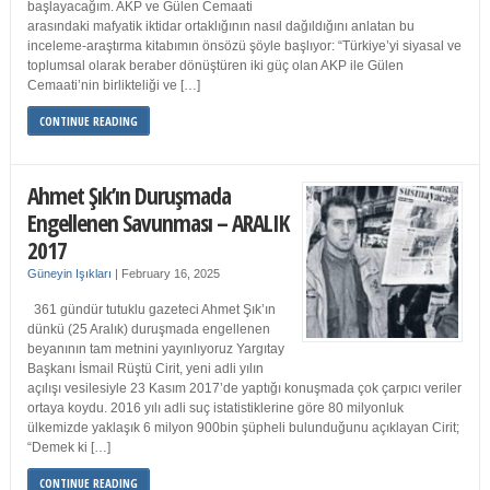
başlayacağım. AKP ve Gülen Cemaati
arasındaki mafyatik iktidar ortaklığının nasıl dağıldığını anlatan bu
inceleme-araştırma kitabımın önsözü şöyle başlıyor: “Türkiye’yi siyasal ve
toplumsal olarak beraber dönüştüren iki güç olan AKP ile Gülen
Cemaati’nin birlikteliği ve […]
CONTINUE READING
Ahmet Şık’ın Duruşmada
Engellenen Savunması – ARALIK
2017
Güneyin Işıkları
|
February 16, 2025
361 gündür tutuklu gazeteci Ahmet Şık’ın
dünkü (25 Aralık) duruşmada engellenen
beyanının tam metnini yayınlıyoruz Yargıtay
Başkanı İsmail Rüştü Cirit, yeni adli yılın
açılışı vesilesiyle 23 Kasım 2017’de yaptığı konuşmada çok çarpıcı veriler
ortaya koydu. 2016 yılı adli suç istatistiklerine göre 80 milyonluk
ülkemizde yaklaşık 6 milyon 900bin şüpheli bulunduğunu açıklayan Cirit;
“Demek ki […]
CONTINUE READING