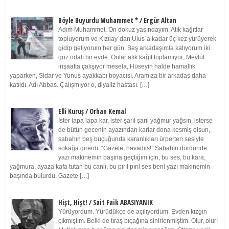
Böyle Buyurdu Muhammet * / Ergür Altan
Adım Muhammet. On dokuz yaşındayım. Atık kağıtlar
topluyorum ve Kızılay`dan Ulus`a kadar üç kez yürüyerek
gidip geliyorum her gün. Beş arkadaşımla kalıyorum iki
göz odalı bir evde. Onlar atık kağıt toplamıyor; Mevlüt
inşaatta çalışıyor mesela, Hüseyin halde hamallık
yaparken, Sidar ve Yunus ayakkabı boyacısı. Aramıza bir arkadaş daha
katıldı. Adı Abbas. Çalışmıyor o, diyaliz hastası. […]
Elli Kuruş / Orhan Kemal
İster lapa lapa kar, ister şarıl şarıl yağmur yağsın, isterse
de bütün gecenin ayazından karlar dona kesmiş olsun,
sabahın beş buçuğunda karanlıkları ürperten sesiyle
sokağa girerdi: “Gazete, havadiis!” Sabahın dördünde
yazı makinemin başına geçtiğim için, bu ses, bu kara,
yağmura, ayaza kafa tutan bu canlı, bu pırıl pırıl ses beni yazı makinemin
başında bulurdu. Gazete […]
Hişt, Hişt! / Sait Faik ABASIYANIK
Yürüyordum. Yürüdükçe de açılıyordum. Evden kızgın
çıkmıştım. Belki de tıraş bıçağına sinirlenmiştim. Olur, olur!