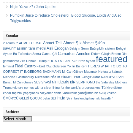
Niçin Yazarız? / John Updike
Pumpkin Juice to reduce Cholesterol, Blood Glucose, Lipids And Also
Triglycerides
Konular
Ahmet Telli
Ahmet Şık
Ahmet Şık'ın
2 Temmuz
AHMET CEMAL
savunmasının tam metni
Asli Erdogan
Bakişın Senin
Bağışıklık sistemi
Behçet
Cumartesi Anneleri
Aysan
Bu Tufandan Sonra
Cansu Çöl
Didem Gülçin Erdem
Die
featured
gestundete Zeit
Donald Trump
EDGAR ALLAN POE
Eren Aysan
Fidel Castro
feminist
Fikret YAZ
Gidersen Yıkılır Bu Kent
HERE’S WHAT TO DO TO
CORRECT IT
INGEBORG BACHMANN
M. Can Güney
Madımak
Nefessiz kalmak…
Nicholas Glastonbury
Nietzsche
Nâzım HİKMET
Prof. Cengiz Aktar
RANDEVU
Sarıl
Bana . M Can Güney
SES
SİYASİ NİHİLİZMİN BİR SEMPTOMU
the Saturday Mothers
Trump victory comes with a silver lining for the world’s progressives
Türkiye dibine
kadar faşizmi yaşayacak
Vizyoner
Yanis Varoufakis
yüreğimde bir avuç volkan
ÖMÜR'CÜ GELDİ ÇOCUK
öykü
ŞEHİTLİK
‘Şiirin beslendiği kaynak hayattır’
Archives
Archives