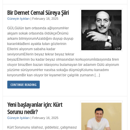
Bir Demet Cemal Süreya Şiiri
Güneyin Işıkları
|
February 16, 2025
GÜLGülün tam ortasında ağlıyorumHer
akşam sokak ortasında öldükçeÖnümü
arkamı bilmiyorumAzaldığını duyup duyup
karanlıktaBeni ayakta tutan gözlerinin
Ellerini alıyorum sabaha kadar
seviyorumEllerin beyaz tekrar beyaz tekrar
beyazEllerinin bu kadar beyaz olmasından korkuyorumİstasyonda tiren
oluyor birazBen bazan istasyonu bulamayan bir adamım Gülü alıyorum
yüzüme sürüyorumHer nasılsa sokağa düşmüşKolumu kanadımı
kırıyorumBir kan oluyor bir kıyamet bir çalgıVe zurnanın […]
CONTINUE READING
Yeni başlayanlar için: Kürt
Sorunu nedir?
Güneyin Işıkları
|
February 16, 2025
Kürt Sorununu silahsız, şiddetsiz, çatışmasız