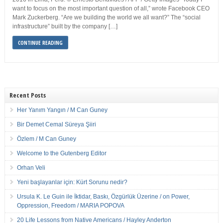
want to focus on the most important question of all,” wrote Facebook CEO
Mark Zuckerberg. “Are we building the world we all want?” The “social
infrastructure” built by the company […]
CONTINUE READING
Recent Posts
Her Yanım Yangın / M Can Guney
Bir Demet Cemal Süreya Şiiri
Özlem / M Can Guney
Welcome to the Gutenberg Editor
Orhan Veli
Yeni başlayanlar için: Kürt Sorunu nedir?
Ursula K. Le Guin ile İktidar, Baskı, Özgürlük Üzerine / on Power,
Oppression, Freedom / MARIA POPOVA
20 Life Lessons from Native Americans / Hayley Anderton