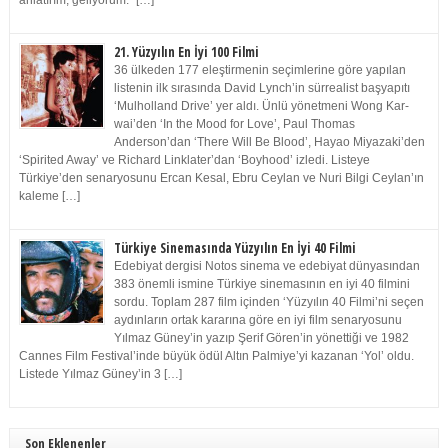
anlatırım, geliyorum.” […]
21. Yüzyılın En İyi 100 Filmi
36 ülkeden 177 eleştirmenin seçimlerine göre yapılan
listenin ilk sırasında David Lynch’in sürrealist başyapıtı
‘Mulholland Drive’ yer aldı. Ünlü yönetmeni Wong Kar-
wai’den ‘In the Mood for Love’, Paul Thomas
Anderson’dan ‘There Will Be Blood’, Hayao Miyazaki’den
‘Spirited Away’ ve Richard Linklater’dan ‘Boyhood’ izledi. Listeye
Türkiye’den senaryosunu Ercan Kesal, Ebru Ceylan ve Nuri Bilgi Ceylan’ın
kaleme […]
Türkiye Sinemasında Yüzyılın En İyi 40 Filmi
Edebiyat dergisi Notos sinema ve edebiyat dünyasından
383 önemli ismine Türkiye sinemasının en iyi 40 filmini
sordu. Toplam 287 film içinden ‘Yüzyılın 40 Filmi’ni seçen
aydınların ortak kararına göre en iyi film senaryosunu
Yılmaz Güney’in yazıp Şerif Gören’in yönettiği ve 1982
Cannes Film Festival’inde büyük ödül Altın Palmiye’yi kazanan ‘Yol’ oldu.
Listede Yılmaz Güney’in 3 […]
Son Eklenenler