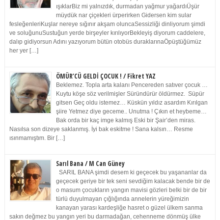
ışıklarBiz mi yalnızdık, durmadan yağmur yağardıÜşür
müydük nar çiçekleri ürperirken Gidersen kim sular
fesleğenleriKuşlar nereye sığınır akşam oluncaSessizliği dinliyorum şimdi
ve soluğunuSustuğun yerde birşeyler kırılıyorBekleyiş diyorum caddelere,
dalıp gidiyorsun Adını yazıyorum bütün otobüs duraklarınaÖpüştüğümüz
her yer […]
ÖMÜR’CÜ GELDİ ÇOCUK ! / Fikret YAZ
Beklemez. Topla arta kalanı Pencereden satıver çocuk …
Kuytu köşe söz verilmişler Süründürür öldürmez. Süpür
gitsen Geç oldu istemez… Küskün yıldız asardım Kırılgan
şiire Yetmez diye geceme.. Unutma ! Çıkın et heybeme…
Bak orda bir kaç imge kalmış Eski bir Şair’den miras.
Nasılsa son dizeye saklanmış. İyi bak eskitme ! Sana kalsın… Resme
ısınmamıştım. Bir […]
Sarıl Bana / M Can Güney
SARIL BANA şimdi desem ki geçecek bu yaşananlar da
geçecek geriye bir tek seni sevdiğim kalacak bende bir de
o masum çocukların yangın mavisi gözleri belki bir de bir
türlü duyulmayan çığlığında annelerin yüreğimizin
kanayan yarası kardeşliğe hasret o güzel ülkem sanma
sakın değmez bu yangın yeri bu darmadağan, cehenneme dönmüş ülke