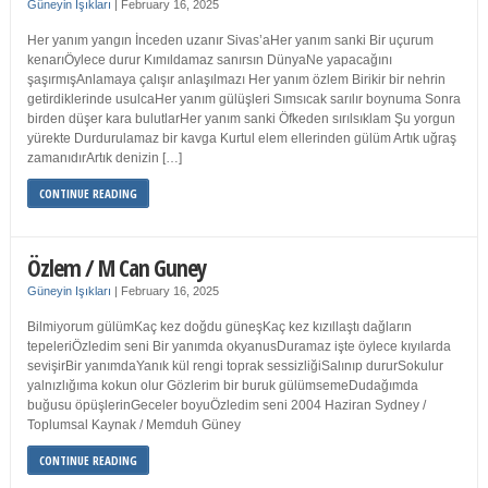
Güneyin Işıkları
|
February 16, 2025
Her yanım yangın İnceden uzanır Sivas’aHer yanım sanki Bir uçurum
kenarıÖylece durur Kımıldamaz sanırsın DünyaNe yapacağını
şaşırmışAnlamaya çalışır anlaşılmazı Her yanım özlem Birikir bir nehrin
getirdiklerinde usulcaHer yanım gülüşleri Sımsıcak sarılır boynuma Sonra
birden düşer kara bulutlarHer yanım sanki Öfkeden sırılsıklam Şu yorgun
yürekte Durdurulamaz bir kavga Kurtul elem ellerinden gülüm Artık uğraş
zamanıdırArtık denizin […]
CONTINUE READING
Özlem / M Can Guney
Güneyin Işıkları
|
February 16, 2025
Bilmiyorum gülümKaç kez doğdu güneşKaç kez kızıllaştı dağların
tepeleriÖzledim seni Bir yanımda okyanusDuramaz işte öylece kıyılarda
sevişirBir yanımdaYanık kül rengi toprak sessizliğiSalınıp dururSokulur
yalnızlığıma kokun olur Gözlerim bir buruk gülümsemeDudağımda
buğusu öpüşlerinGeceler boyuÖzledim seni 2004 Haziran Sydney /
Toplumsal Kaynak / Memduh Güney
CONTINUE READING