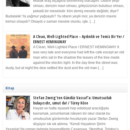
Mutlak tıraş bıçağına sinirlenmiş olacağım. Otların yeşil
olması, denizin mavi olması, gökyüzünün bulutsuz olması,
pekalâ bir meseledir. Kim demiş mesele değildir, diye?
Budalalık! Ya yağmur yağsaydı? Ya otların yeşili mor, ya denizin mavisi
kırmızı olsaydı? Olsaydı o zaman mesele olurdu, işte. […]
A Clean, Well-Lighted Place – Aydınlık ve Temiz Bir Yer /
ERNEST HEMINGWAY
A Clean, Well-Lighted Place / ERNEST HEMINGWAY It
was very late and everyone had left the cafe except an old
man who sat in the shadow the leaves of the tree made
against the electric light. In the day time the street was
dusty, but at night the dew settled the dust and the old man […]
Kitap
Stefan Zweig’ten Gündüz Vassaf’a: Umutsuzluk
bulaşıcıdır, umut da! / Türey Köse
Hayatı ve hatta siyaseti hep edebiyat aracılığıyla
kavramak, yorumlamak isteyen bir okur olarak bu
umutsuzluk günlerinde Avusturyalı yazar Stefan Zweig
düşüyor sık sık aklıma. “Kendi Hayatının Şiirini
Yazanlar”da roman tadında biyografilerle Casanova, Stendhal, Tolstoy’u