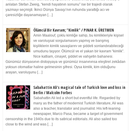
anlatan Stefan Zweig, “kendi hayatının sonunu” ise bir trajedi olarak
yazmayı seçmişti. İkinci Dünya Savaşı’nın ruhunda yarattığı acı ve
çaresizliğe dayanamayan […]
Ölümcül Bir Kavram; “Kimlik” / PINAR K. ÜRETMEN
Amin Maalouf, çoklu kimliğe sahip, bu kimlikleriyle kişisel
ve varoluşsal sorgulamasını yapmış ve barışmış
kişiliklerin kimlik savaşlarını ve şiddeti sonlandırabileceği
umudunu taşıyor. Ölümcül ve el yakan bir kavram “kimlik”.
Nice katliam, cinayet, şiddet ve vahşetin bahanesi.
Günümüz dünyasının distopyaya ve günümüz insanınınsa eleştirel zekâdan
yoksun otomatlar haline gelmesinin şifresi. Oysa kimlik, kim olduğunu
arayan, varoluşunu […]
Sabahattin Ali’s magical tale of Turkish love and loss in
Berlin / Malcolm Forbes
Sabahattin Ali led a short but eventful life. Regarded by
many as the father of modernist Turkish literature, Ali was
also a teacher, translator and journalist. His left-leaning
newspaper, Marco Pasa, became a target of government
censorship in the 1940s due to its satirical editorials. Ali also sailed too
close to the wind and was […]