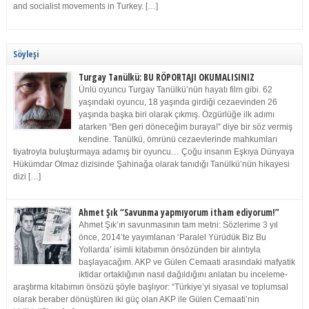
and socialist movements in Turkey. […]
Söyleşi
Turgay Tanülkü: BU RÖPORTAJI OKUMALISINIZ
Ünlü oyuncu Turgay Tanülkü’nün hayatı film gibi. 62
yaşındaki oyuncu, 18 yaşında girdiği cezaevinden 26
yaşında başka biri olarak çıkmış. Özgürlüğe ilk adımı
atarken “Ben geri döneceğim buraya!” diye bir söz vermiş
kendine. Tanülkü, ömrünü cezaevlerinde mahkumları
tiyatroyla buluşturmaya adamış bir oyuncu… Çoğu insanın Eşkıya Dünyaya
Hükümdar Olmaz dizisinde Şahinağa olarak tanıdığı Tanülkü’nün hikayesi
dizi […]
Ahmet Şık “Savunma yapmıyorum itham ediyorum!”
Ahmet Şık’ın savunmasının tam metni: Sözlerime 3 yıl
önce, 2014’te yayımlanan ‘Paralel Yürüdük Biz Bu
Yollarda’ isimli kitabımın önsözünden bir alıntıyla
başlayacağım. AKP ve Gülen Cemaati arasındaki mafyatik
iktidar ortaklığının nasıl dağıldığını anlatan bu inceleme-
araştırma kitabımın önsözü şöyle başlıyor: “Türkiye’yi siyasal ve toplumsal
olarak beraber dönüştüren iki güç olan AKP ile Gülen Cemaati’nin