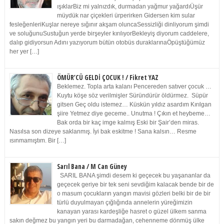
ışıklarBiz mi yalnızdık, durmadan yağmur yağardıÜşür
müydük nar çiçekleri ürperirken Gidersen kim sular
fesleğenleriKuşlar nereye sığınır akşam oluncaSessizliği dinliyorum şimdi
ve soluğunuSustuğun yerde birşeyler kırılıyorBekleyiş diyorum caddelere,
dalıp gidiyorsun Adını yazıyorum bütün otobüs duraklarınaÖpüştüğümüz
her yer […]
ÖMÜR’CÜ GELDİ ÇOCUK ! / Fikret YAZ
Beklemez. Topla arta kalanı Pencereden satıver çocuk …
Kuytu köşe söz verilmişler Süründürür öldürmez. Süpür
gitsen Geç oldu istemez… Küskün yıldız asardım Kırılgan
şiire Yetmez diye geceme.. Unutma ! Çıkın et heybeme…
Bak orda bir kaç imge kalmış Eski bir Şair’den miras.
Nasılsa son dizeye saklanmış. İyi bak eskitme ! Sana kalsın… Resme
ısınmamıştım. Bir […]
Sarıl Bana / M Can Güney
SARIL BANA şimdi desem ki geçecek bu yaşananlar da
geçecek geriye bir tek seni sevdiğim kalacak bende bir de
o masum çocukların yangın mavisi gözleri belki bir de bir
türlü duyulmayan çığlığında annelerin yüreğimizin
kanayan yarası kardeşliğe hasret o güzel ülkem sanma
sakın değmez bu yangın yeri bu darmadağan, cehenneme dönmüş ülke