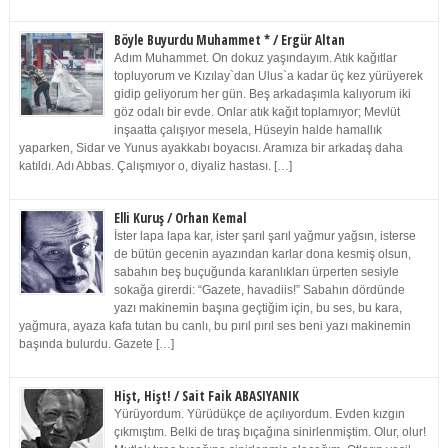
Böyle Buyurdu Muhammet * / Ergür Altan
Adım Muhammet. On dokuz yaşındayım. Atık kağıtlar
topluyorum ve Kızılay`dan Ulus`a kadar üç kez yürüyerek
gidip geliyorum her gün. Beş arkadaşımla kalıyorum iki
göz odalı bir evde. Onlar atık kağıt toplamıyor; Mevlüt
inşaatta çalışıyor mesela, Hüseyin halde hamallık
yaparken, Sidar ve Yunus ayakkabı boyacısı. Aramıza bir arkadaş daha
katıldı. Adı Abbas. Çalışmıyor o, diyaliz hastası. […]
Elli Kuruş / Orhan Kemal
İster lapa lapa kar, ister şarıl şarıl yağmur yağsın, isterse
de bütün gecenin ayazından karlar dona kesmiş olsun,
sabahın beş buçuğunda karanlıkları ürperten sesiyle
sokağa girerdi: “Gazete, havadiis!” Sabahın dördünde
yazı makinemin başına geçtiğim için, bu ses, bu kara,
yağmura, ayaza kafa tutan bu canlı, bu pırıl pırıl ses beni yazı makinemin
başında bulurdu. Gazete […]
Hişt, Hişt! / Sait Faik ABASIYANIK
Yürüyordum. Yürüdükçe de açılıyordum. Evden kızgın
çıkmıştım. Belki de tıraş bıçağına sinirlenmiştim. Olur, olur!