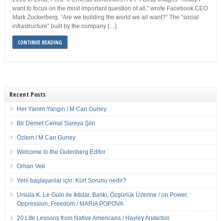
want to focus on the most important question of all,” wrote Facebook CEO
Mark Zuckerberg. “Are we building the world we all want?” The “social
infrastructure” built by the company […]
CONTINUE READING
Recent Posts
Her Yanım Yangın / M Can Guney
Bir Demet Cemal Süreya Şiiri
Özlem / M Can Guney
Welcome to the Gutenberg Editor
Orhan Veli
Yeni başlayanlar için: Kürt Sorunu nedir?
Ursula K. Le Guin ile İktidar, Baskı, Özgürlük Üzerine / on Power,
Oppression, Freedom / MARIA POPOVA
20 Life Lessons from Native Americans / Hayley Anderton