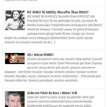
BİZ İKİMİZ İKİ KARDEŞ /Muzaffer İlhan ERDOST
BİZ İKİMİZ İKİ KARDEŞ /Muzaffer İlhan ERDOST (Bir
Fotoğraf Altı İçin) Ve biz geleceğiz bir gün, biz ikimiz İki
kardeş Duracağız Fotoğrafımızda durduğumuz gibi Benim
ellerimde kelepçe Yüzümde yapay bir gülüş (Kelepçeyi
yadırgamanın gülüşü belki İlk kez olduğu için Sonra
alıştım Ve unuttum sonra kelepçeyi bileklerimde) Senin yüzün İçerde
olmanın ve umudun arasında Ve ilk […]
SES / Nâzım HİKMET
Çeneni avuçlarının içine alıp, duvara dalıp kalma!. Çeneni
avuçlarının içine alma!. Kalk! Pencereye gel! Bak! Dışarda
gece bir cenup denizi gibi güzel, çarpıyor pencerene
dalgaları.. Gel! Dinle havaları: havalar seslerin yoludur, havalar seslerle
doludur: toprağın, suyun, yıldızların ve bizim seslerimizle… Pencereye gel!
Havaları dinle bir: Sesimiz yanındadır, sesimiz seninledir…
Gidersen Yıkılır Bu Kent / Ahmet Telli
Gidersen yıkılır bu kent, kuşlar da giderBir nehir gibi
susarım yüzünün deltasındaYanlış adreslerdeydik,
kimliksizdik belkiSarışın bir şaşkınlık olurdu bütün