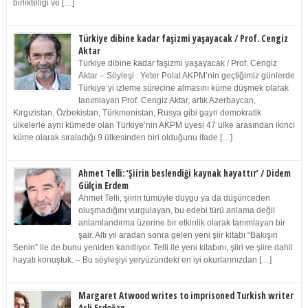
birlikteliği ve […]
Türkiye dibine kadar faşizmi yaşayacak / Prof. Cengiz
Aktar
Türkiye dibine kadar faşizmi yaşayacak / Prof. Cengiz
Aktar – Söyleşi : Yeter Polat AKPM’nin geçtiğimiz günlerde
Türkiye’yi izleme sürecine almasını küme düşmek olarak
tanımlayan Prof. Cengiz Aktar, artık Azerbaycan,
Kırgızistan, Özbekistan, Türkmenistan, Rusya gibi gayri demokratik
ülkelerle aynı kümede olan Türkiye’nin AKPM üyesi 47 ülke arasından ikinci
küme olarak sıraladığı 9 ülkesinden biri olduğunu ifade […]
Ahmet Telli: ‘Şiirin beslendiği kaynak hayattır’ / Didem
Gülçin Erdem
Ahmet Telli, şiirin tümüyle duygu ya da düşünceden
oluşmadığını vurgulayan, bu edebi türü anlama değil
anlamlandırma üzerine bir etkinlik olarak tanımlayan bir
şair. Altı yıl aradan sonra gelen yeni şiir kitabı “Bakışın
Senin” ile de bunu yeniden kanıtlıyor. Telli ile yeni kitabını, şiiri ve şiire dahil
hayatı konuştuk. – Bu söyleşiyi yeryüzündeki en iyi okurlarınızdan […]
Margaret Atwood writes to imprisoned Turkish writer