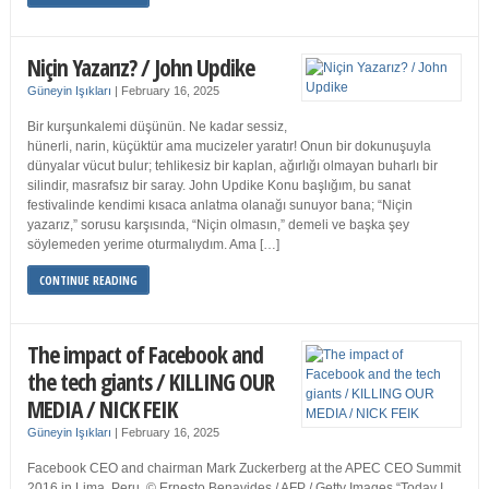
Niçin Yazarız? / John Updike
Güneyin Işıkları
|
February 16, 2025
Bir kurşunkalemi düşünün. Ne kadar sessiz,
hünerli, narin, küçüktür ama mucizeler yaratır! Onun bir dokunuşuyla
dünyalar vücut bulur; tehlikesiz bir kaplan, ağırlığı olmayan buharlı bir
silindir, masrafsız bir saray. John Updike Konu başlığım, bu sanat
festivalinde kendimi kısaca anlatma olanağı sunuyor bana; “Niçin
yazarız,” sorusu karşısında, “Niçin olmasın,” demeli ve başka şey
söylemeden yerime oturmalıydım. Ama […]
CONTINUE READING
The impact of Facebook and
the tech giants / KILLING OUR
MEDIA / NICK FEIK
Güneyin Işıkları
|
February 16, 2025
Facebook CEO and chairman Mark Zuckerberg at the APEC CEO Summit
2016 in Lima, Peru. © Ernesto Benavides / AFP / Getty Images “Today I