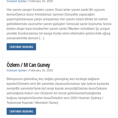
Güneyin Işıkları
|
February 16, 2025
Her yanım yangın İnceden uzanır Sivas’aHer yanım sanki Bir uçurum
kenarıÖylece durur Kımıldamaz sanırsın DünyaNe yapacağını
şaşırmışAnlamaya çalışır anlaşılmazı Her yanım özlem Birikir bir nehrin
getirdiklerinde usulcaHer yanım gülüşleri Sımsıcak sarılır boynuma Sonra
birden düşer kara bulutlarHer yanım sanki Öfkeden sırılsıklam Şu yorgun
yürekte Durdurulamaz bir kavga Kurtul elem ellerinden gülüm Artık uğraş
zamanıdırArtık denizin […]
CONTINUE READING
Özlem / M Can Guney
Güneyin Işıkları
|
February 16, 2025
Bilmiyorum gülümKaç kez doğdu güneşKaç kez kızıllaştı dağların
tepeleriÖzledim seni Bir yanımda okyanusDuramaz işte öylece kıyılarda
sevişirBir yanımdaYanık kül rengi toprak sessizliğiSalınıp dururSokulur
yalnızlığıma kokun olur Gözlerim bir buruk gülümsemeDudağımda
buğusu öpüşlerinGeceler boyuÖzledim seni 2004 Haziran Sydney /
Toplumsal Kaynak / Memduh Güney
CONTINUE READING