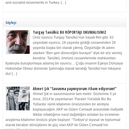
and socialist movements in Turkey. […]
Söyleşi
Turgay Tanülkü: BU RÖPORTAJI OKUMALISINIZ
Ünlü oyuncu Turgay Tanülkü’nün hayatı film gibi. 62
yaşındaki oyuncu, 18 yaşında girdiği cezaevinden 26
yaşında başka biri olarak çıkmış. Özgürlüğe ilk adımı
atarken “Ben geri döneceğim buraya!” diye bir söz vermiş
kendine. Tanülkü, ömrünü cezaevlerinde mahkumları
tiyatroyla buluşturmaya adamış bir oyuncu… Çoğu insanın Eşkıya Dünyaya
Hükümdar Olmaz dizisinde Şahinağa olarak tanıdığı Tanülkü’nün hikayesi
dizi […]
Ahmet Şık “Savunma yapmıyorum itham ediyorum!”
Ahmet Şık’ın savunmasının tam metni: Sözlerime 3 yıl
önce, 2014’te yayımlanan ‘Paralel Yürüdük Biz Bu
Yollarda’ isimli kitabımın önsözünden bir alıntıyla
başlayacağım. AKP ve Gülen Cemaati arasındaki mafyatik
iktidar ortaklığının nasıl dağıldığını anlatan bu inceleme-
araştırma kitabımın önsözü şöyle başlıyor: “Türkiye’yi siyasal ve toplumsal
olarak beraber dönüştüren iki güç olan AKP ile Gülen Cemaati’nin