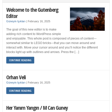
Welcome to the Gutenberg
Editor
Güneyin Işıkları
|
February 16, 2025
The goal of this new editor is to make
adding rich content to WordPress simple
and enjoyable. This whole post is composed of pieces of content—
somewhat similar to LEGO bricks—that you can move around and
interact with. Move your cursor around and you’ll notice the different
blocks light up with outlines and arrows. Press the […]
CONTINUE READING
Orhan Veli
Güneyin Işıkları
|
February 16, 2025
CONTINUE READING
Her Yanım Yangın / M Can Guney