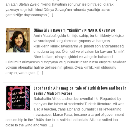
anlatan Stefan Zweig, “kendi hayatının sonunu” ise bir trajedi olarak
yazmayı seçmişti. İkinci Dünya Savaşı’nın ruhunda yarattığı acı ve
çaresizliğe dayanamayan […]
Ölümcül Bir Kavram; “Kimlik” / PINAR K. ÜRETMEN
Amin Maalouf, çoklu kimliğe sahip, bu kimlikleriyle kişisel
ve varoluşsal sorgulamasını yapmış ve barışmış
kişiliklerin kimlik savaşlarını ve şiddeti sonlandırabileceği
umudunu taşıyor. Ölümcül ve el yakan bir kavram “kimlik”.
Nice katliam, cinayet, şiddet ve vahşetin bahanesi.
Günümüz dünyasının distopyaya ve günümüz insanınınsa eleştirel zekâdan
yoksun otomatlar haline gelmesinin şifresi. Oysa kimlik, kim olduğunu
arayan, varoluşunu […]
Sabahattin Ali’s magical tale of Turkish love and loss in
Berlin / Malcolm Forbes
Sabahattin Ali led a short but eventful life. Regarded by
many as the father of modernist Turkish literature, Ali was
also a teacher, translator and journalist. His left-leaning
newspaper, Marco Pasa, became a target of government
censorship in the 1940s due to its satirical editorials. Ali also sailed too
close to the wind and was […]