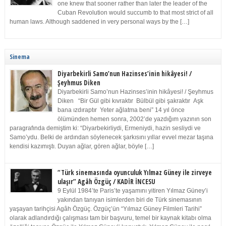
one knew that sooner rather than later the leader of the
Cuban Revolution would succumb to that most strict of all
human laws. Although saddened in very personal ways by the […]
Sinema
Diyarbekirli Samo’nun Hazinses’inin hikâyesi! /
Şeyhmus Diken
Diyarbekirli Samo’nun Hazinses’inin hikâyesi! / Şeyhmus
Diken “Bir Gül gibi kıvraktır Bülbül gibi şakraktır Aşk
bana ızdıraptır Yeter ağlatma beni” 14 yıl önce
ölümünden hemen sonra, 2002’de yazdığım yazının son
paragrafında demiştim ki: “Diyarbekirliydi, Ermeniydi, hazin sesliydi ve
Samo’ydu. Belki de ardından söylenecek şarkısını yıllar evvel mezar taşına
kendisi kazımıştı. Duyan ağlar, gören ağlar, böyle […]
“Türk sinemasında oyunculuk Yılmaz Güney ile zirveye
ulaşır” Agâh Özgüç / KADİR İNCESU
9 Eylül 1984’te Paris’te yaşamını yitiren Yılmaz Güney’i
yakından tanıyan isimlerden biri de Türk sinemasının
yaşayan tarihçisi Agâh Özgüç. Özgüç’ün “Yılmaz Güney Filmleri Tarihi”
olarak adlandırdığı çalışması tam bir başvuru, temel bir kaynak kitabı olma