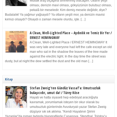
Mutlak tıraş bıçağına sinirlenmiş olacağım. Otların yeşil
olması, denizin mavi olması, gökyüzünün bulutsuz olması,
pekalâ bir meseledir. Kim demiş mesele değildir, diye?
Budalalık! Ya yağmur yağsaydı? Ya otların yeşili mor, ya denizin mavisi
kırmızı olsaydı? Olsaydı o zaman mesele olurdu, işte. […]
A Clean, Well-Lighted Place – Aydınlık ve Temiz Bir Yer /
ERNEST HEMINGWAY
A Clean, Well-Lighted Place / ERNEST HEMINGWAY It
was very late and everyone had left the cafe except an old
man who sat in the shadow the leaves of the tree made
against the electric light. In the day time the street was
dusty, but at night the dew settled the dust and the old man […]
Kitap
Stefan Zweig’ten Gündüz Vassaf’a: Umutsuzluk
bulaşıcıdır, umut da! / Türey Köse
Hayatı ve hatta siyaseti hep edebiyat aracılığıyla
kavramak, yorumlamak isteyen bir okur olarak bu
umutsuzluk günlerinde Avusturyalı yazar Stefan Zweig
düşüyor sık sık aklıma. “Kendi Hayatının Şiirini
Yazanlar”da roman tadında biyografilerle Casanova, Stendhal, Tolstoy’u