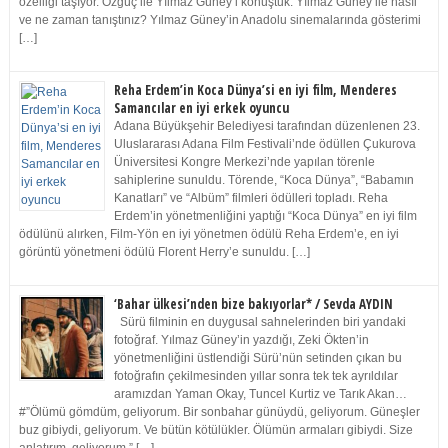
özelliği taşıyor. Özgüç ile Yılmaz Güney’i konuştuk. Yılmaz Güney ile nasıl
ve ne zaman tanıştınız? Yılmaz Güney’in Anadolu sinemalarında gösterimi
[…]
Reha Erdem’in Koca Dünya’si en iyi film, Menderes
Samancılar en iyi erkek oyuncu
Adana Büyükşehir Belediyesi tarafından düzenlenen 23.
Uluslararası Adana Film Festivali’nde ödüllen Çukurova
Üniversitesi Kongre Merkezi’nde yapılan törenle
sahiplerine sunuldu. Törende, “Koca Dünya”, “Babamın
Kanatları” ve “Albüm” filmleri ödülleri topladı. Reha
Erdem’in yönetmenliğini yaptığı “Koca Dünya” en iyi film
ödülünü alırken, Film-Yön en iyi yönetmen ödülü Reha Erdem’e, en iyi
görüntü yönetmeni ödülü Florent Herry’e sunuldu. […]
‘Bahar ülkesi’nden bize bakıyorlar* / Sevda AYDIN
Sürü filminin en duygusal sahnelerinden biri yandaki
fotoğraf. Yılmaz Güney’in yazdığı, Zeki Ökten’in
yönetmenliğini üstlendiği Sürü’nün setinden çıkan bu
fotoğrafın çekilmesinden yıllar sonra tek tek ayrıldılar
aramızdan Yaman Okay, Tuncel Kurtiz ve Tarık Akan…
#”Ölümü gömdüm, geliyorum. Bir sonbahar günüydü, geliyorum. Güneşler
buz gibiydi, geliyorum. Ve bütün kötülükler. Ölümün armaları gibiydi. Size