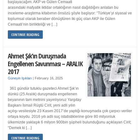
başlayacağım. AKP ve Gülen Cemaati
arasındaki mafyatik iktidar ortaklığının nasıl dağıldığını anlatan bu
inceleme-araştırma kitabımın önsözü şöyle başlıyor: “Türkiye’yi siyasal ve
toplumsal olarak beraber dönüştüren iki güç olan AKP ile Gülen
Cemaati’nin birlikteliği ve […]
CONTINUE READING
Ahmet Şık’ın Duruşmada
Engellenen Savunması – ARALIK
2017
Güneyin Işıkları
|
February 16, 2025
361 gündür tutuklu gazeteci Ahmet Şık’ın
dünkü (25 Aralık) duruşmada engellenen
beyanının tam metnini yayınlıyoruz Yargıtay
Başkanı İsmail Rüştü Cirit, yeni adli yılın
açılışı vesilesiyle 23 Kasım 2017’de yaptığı konuşmada çok çarpıcı veriler
ortaya koydu. 2016 yılı adli suç istatistiklerine göre 80 milyonluk
ülkemizde yaklaşık 6 milyon 900bin şüpheli bulunduğunu açıklayan Cirit;
“Demek ki […]
CONTINUE READING