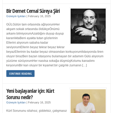
Bir Demet Cemal Süreya Şiiri
Güneyin Işıkları
|
February 16, 2025
GÜLGülün tam ortasında ağlıyorumHer
akşam sokak ortasında öldükçeÖnümü
arkamı bilmiyorumAzaldığını duyup duyup
karanlıktaBeni ayakta tutan gözlerinin
Ellerini alıyorum sabaha kadar
seviyorumEllerin beyaz tekrar beyaz tekrar
beyazEllerinin bu kadar beyaz olmasından korkuyorumİstasyonda tiren
oluyor birazBen bazan istasyonu bulamayan bir adamım Gülü alıyorum
yüzüme sürüyorumHer nasılsa sokağa düşmüşKolumu kanadımı
kırıyorumBir kan oluyor bir kıyamet bir çalgıVe zurnanın […]
CONTINUE READING
Yeni başlayanlar için: Kürt
Sorunu nedir?
Güneyin Işıkları
|
February 16, 2025
Kürt Sorununu silahsız, şiddetsiz, çatışmasız