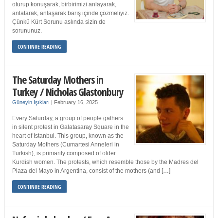
oturup konuşarak, birbirimizi anlayarak,
anlatarak, anlaşarak barış içinde çözmeliyiz.
Çünkü Kürt Sorunu aslında sizin de
sorununuz.
CONTINUE READING
The Saturday Mothers in
Turkey / Nicholas Glastonbury
Güneyin Işıkları
|
February 16, 2025
Every Saturday, a group of people gathers
in silent protest in Galatasaray Square in the
heart of Istanbul. This group, known as the
Saturday Mothers (Cumartesi Anneleri in
Turkish), is primarily composed of older
Kurdish women. The protests, which resemble those by the Madres del
Plaza del Mayo in Argentina, consist of the mothers (and […]
CONTINUE READING