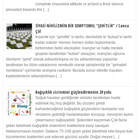
complete chauvinist attitude or at best a thick silence
prevailed towards the […]
SİYASİ NİHİLİZMİN BİR SEMPTOMU; “ŞEHİTLİK” / Cansu
Çöl
İnsanlık için “şehitlik” in tarihi, denilebilir ki “kutsal”ın tarihi
kadar eskidir. Hemen hemen bütün toplumlarda
birbirinden farklı ideolojiler, inançlar ve hatta meslek
grupları tarafından “kutsal” amaçları, inançları uğruna
ölenlerin “şehit” olarak adlandırılışına ve bu adlandırmayı yapanlar
tarafından bu ölüm vakalarının sembolik olarak sahiplenilip bir “şehadet
mertebesi” içerisinde anılışına rastlanır. Burada sorun elbette hayatını
kaybedenlerin adlandırılması […]
Bağışıklık sistemini güçlendirmenin 20 yolu
Soğuk havalar geldiğinde virüsler tarafından hasta
edilmek hiç hoş değildir. Bu yüzden şimdi
bahsedeceğimiz bağışıklık güçlendirici tavsiyeler sizi
virüslerin getirdiği hastalıklardan koruyup, mevsimin tadını
çıkarmanızı sağlayabilir. Şekerden kaçınmak Çok fazla
şeker tüketmek bağışıklık sisteminin bakterilere karşı savaşan
mekanizmasını bastırır. Sadece 75-100 gram şeker tüketmek bile beyaz kan
hücrelerinin bakterileri yok edecek gücünü azaltır. Doğal meyve […]