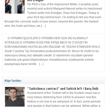
Asli Erdoğan
On PEN’s Day of the Imprisoned Writer, Canadian poet,
novelist and activist Margaret Atwood writes to imprisoned
Turkish writer Asli Erdoğan. Dear Asli Erdogan, Today is
your 91st day behind bars. I’m writing to tell you that even
through the concrete walls of your prison, beyond the guards, the barbed
wire, the locks and keys, we […]
D VİTAMİNİ İŞLEVLERİ D VİTAMİNİ HER GÜN MÜ ALINMALI?
İSTENİLEN D VİTAMİNİ DÜZEYİNE ERİŞİLMESİ VE O DÜZEYİN
KORUNMASININ HASTALIKLARI ÖNLEME VE TEDAVİ ETMEDEKİ ROLÜ
South Carolina Tıp Üniversitesi profesörlerinden Dr. Bruce W. Hollis’in bu
videosunu birkaç kez dikkatle izledik. D vitamininin vücuttaki işlevleri
hakkında çok güzel bilgilendiriyor. Anladıklarımızı özetleyerek sizlerle
paylaşmaya karar verdik. […]
Köşe Yazıları
“Turkishness contract” and Turkish left / Barış Ünlü
Involvement of the Turkish left in the Kurdish issue has a
long history stretching from 1920s to present. And this
history is not one to be ashamed of. In fact, some periods
and people in that history can be admired. While either a