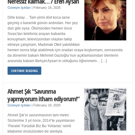
Nefessiz kalmak… / Eren Aysan
Güneyin Işıkları
|
February 16, 2025
Dille kolay… Tam yirmi dört koca sene
geçmiş o karanlık günün ardından. Her şey
dün gibi oysa. Ölümünden hemen önce
Sıvas’tan telefonla arayan babamla
konuşmam, televizyondan olayları takip
etmeye çalışmam, Madımak Oteli yakıldıktan
hemen sonra bilgi alabilmek için oradan oraya koşturmam; sonrasında
da dönemin bakanı Mehmet Gazioğlu’nun açıklamasından ölenlerin
arasında babam Behçet Aysan’ın olduğunu öğrenmem… […]
CONTINUE READING
Ahmet Şık “Savunma
yapmıyorum itham ediyorum!”
Güneyin Işıkları
|
February 16, 2025
Ahmet Şık’ın savunmasının tam metni:
Sözlerime 3 yıl önce, 2014’te yayımlanan
‘Paralel Yürüdük Biz Bu Yollarda’ isimli
kitabımın önsözünden bir alıntıyla