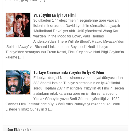
anlatırım, geliyorum.” […]
21. Yüzyılın En İyi 100 Filmi
36 ülkeden 177 eleştirmenin seçimlerine göre yapılan
listenin ilk sırasında David Lynch’in sürrealist başyapıtı
‘Mulholland Drive’ yer aldı. Ünlü yönetmeni Wong Kar-
wai’den ‘In the Mood for Love’, Paul Thomas
Anderson’dan ‘There Will Be Blood’, Hayao Miyazaki’den
‘Spirited Away’ ve Richard Linklater’dan ‘Boyhood’ izledi. Listeye
Türkiye’den senaryosunu Ercan Kesal, Ebru Ceylan ve Nuri Bilgi Ceylan’ın
kaleme […]
Türkiye Sinemasında Yüzyılın En İyi 40 Filmi
Edebiyat dergisi Notos sinema ve edebiyat dünyasından
383 önemli ismine Türkiye sinemasının en iyi 40 filmini
sordu. Toplam 287 film içinden ‘Yüzyılın 40 Filmi’ni seçen
aydınların ortak kararına göre en iyi film senaryosunu
Yılmaz Güney’in yazıp Şerif Gören’in yönettiği ve 1982
Cannes Film Festival’inde büyük ödül Altın Palmiye’yi kazanan ‘Yol’ oldu.
Listede Yılmaz Güney’in 3 […]
Son Eklenenler