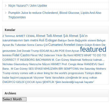
Niçin Yazarız? / John Updike
Pumpkin Juice to reduce Cholesterol, Blood Glucose, Lipids And Also
Triglycerides
Konular
Ahmet Telli
Ahmet Şık
Ahmet Şık'ın
2 Temmuz
AHMET CEMAL
savunmasının tam metni
Asli Erdogan
Bakişın Senin
Bağışıklık sistemi
Behçet
Cumartesi Anneleri
Aysan
Bu Tufandan Sonra
Cansu Çöl
Didem Gülçin Erdem
Die
featured
gestundete Zeit
Donald Trump
EDGAR ALLAN POE
Eren Aysan
Fidel Castro
feminist
Fikret YAZ
Gidersen Yıkılır Bu Kent
HERE’S WHAT TO DO TO
CORRECT IT
INGEBORG BACHMANN
M. Can Güney
Madımak
Nefessiz kalmak…
Nicholas Glastonbury
Nietzsche
Nâzım HİKMET
Prof. Cengiz Aktar
RANDEVU
Sarıl
Bana . M Can Güney
SES
SİYASİ NİHİLİZMİN BİR SEMPTOMU
the Saturday Mothers
Trump victory comes with a silver lining for the world’s progressives
Türkiye dibine
kadar faşizmi yaşayacak
Vizyoner
Yanis Varoufakis
yüreğimde bir avuç volkan
ÖMÜR'CÜ GELDİ ÇOCUK
öykü
ŞEHİTLİK
‘Şiirin beslendiği kaynak hayattır’
Archives
Archives