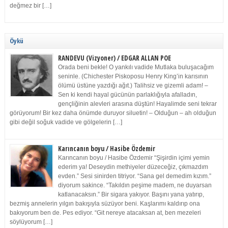
değmez bir […]
Öykü
RANDEVU (Vizyoner) / EDGAR ALLAN POE
Orada beni bekle! O yankılı vadide Mutlaka buluşacağım
seninle. (Chichester Piskoposu Henry King’in karısının
ölümü üstüne yazdığı ağıt.) Talihsiz ve gizemli adam! –
Sen ki kendi hayal gücünün parlaklığıyla afalladın,
gençliğinin alevleri arasına düştün! Hayalimde seni tekrar
görüyorum! Bir kez daha önümde duruyor siluetin! – Olduğun – ah olduğun
gibi değil soğuk vadide ve gölgelerin […]
Karıncanın boyu / Hasibe Özdemir
Karıncanın boyu / Hasibe Özdemir “Şişirdin içimi yemin
ederim ya! Deseydin methiyeler düzeceğiz, çıkmazdım
evden.” Sesi sinirden titriyor. “Sana gel demedim kızım.”
diyorum sakince. “Takıldın peşime madem, ne duyarsan
katlanacaksın.” Bir sigara yakıyor. Başını yana yatırıp,
bezmiş annelerin yılgın bakışıyla süzüyor beni. Kaşlarımı kaldırıp ona
bakıyorum ben de. Pes ediyor. “Git nereye atacaksan at, ben mezeleri
söylüyorum […]