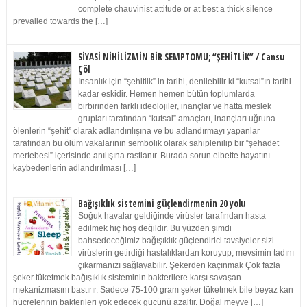
complete chauvinist attitude or at best a thick silence
prevailed towards the […]
SİYASİ NİHİLİZMİN BİR SEMPTOMU; “ŞEHİTLİK” / Cansu
Çöl
İnsanlık için “şehitlik” in tarihi, denilebilir ki “kutsal”ın tarihi
kadar eskidir. Hemen hemen bütün toplumlarda
birbirinden farklı ideolojiler, inançlar ve hatta meslek
grupları tarafından “kutsal” amaçları, inançları uğruna
ölenlerin “şehit” olarak adlandırılışına ve bu adlandırmayı yapanlar
tarafından bu ölüm vakalarının sembolik olarak sahiplenilip bir “şehadet
mertebesi” içerisinde anılışına rastlanır. Burada sorun elbette hayatını
kaybedenlerin adlandırılması […]
Bağışıklık sistemini güçlendirmenin 20 yolu
Soğuk havalar geldiğinde virüsler tarafından hasta
edilmek hiç hoş değildir. Bu yüzden şimdi
bahsedeceğimiz bağışıklık güçlendirici tavsiyeler sizi
virüslerin getirdiği hastalıklardan koruyup, mevsimin tadını
çıkarmanızı sağlayabilir. Şekerden kaçınmak Çok fazla
şeker tüketmek bağışıklık sisteminin bakterilere karşı savaşan
mekanizmasını bastırır. Sadece 75-100 gram şeker tüketmek bile beyaz kan
hücrelerinin bakterileri yok edecek gücünü azaltır. Doğal meyve […]