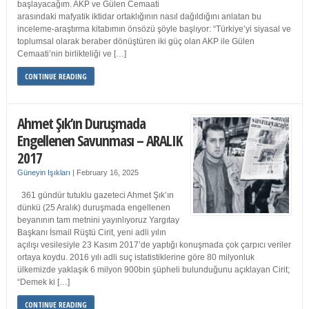
başlayacağım. AKP ve Gülen Cemaati
arasındaki mafyatik iktidar ortaklığının nasıl dağıldığını anlatan bu
inceleme-araştırma kitabımın önsözü şöyle başlıyor: “Türkiye’yi siyasal ve
toplumsal olarak beraber dönüştüren iki güç olan AKP ile Gülen
Cemaati’nin birlikteliği ve […]
CONTINUE READING
Ahmet Şık’ın Duruşmada
Engellenen Savunması – ARALIK
2017
Güneyin Işıkları
|
February 16, 2025
361 gündür tutuklu gazeteci Ahmet Şık’ın
dünkü (25 Aralık) duruşmada engellenen
beyanının tam metnini yayınlıyoruz Yargıtay
Başkanı İsmail Rüştü Cirit, yeni adli yılın
açılışı vesilesiyle 23 Kasım 2017’de yaptığı konuşmada çok çarpıcı veriler
ortaya koydu. 2016 yılı adli suç istatistiklerine göre 80 milyonluk
ülkemizde yaklaşık 6 milyon 900bin şüpheli bulunduğunu açıklayan Cirit;
“Demek ki […]
CONTINUE READING