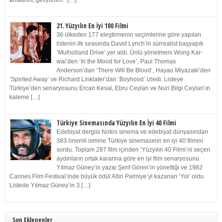
anlatırım, geliyorum.” […]
21. Yüzyılın En İyi 100 Filmi
36 ülkeden 177 eleştirmenin seçimlerine göre yapılan
listenin ilk sırasında David Lynch’in sürrealist başyapıtı
‘Mulholland Drive’ yer aldı. Ünlü yönetmeni Wong Kar-
wai’den ‘In the Mood for Love’, Paul Thomas
Anderson’dan ‘There Will Be Blood’, Hayao Miyazaki’den
‘Spirited Away’ ve Richard Linklater’dan ‘Boyhood’ izledi. Listeye
Türkiye’den senaryosunu Ercan Kesal, Ebru Ceylan ve Nuri Bilgi Ceylan’ın
kaleme […]
Türkiye Sinemasında Yüzyılın En İyi 40 Filmi
Edebiyat dergisi Notos sinema ve edebiyat dünyasından
383 önemli ismine Türkiye sinemasının en iyi 40 filmini
sordu. Toplam 287 film içinden ‘Yüzyılın 40 Filmi’ni seçen
aydınların ortak kararına göre en iyi film senaryosunu
Yılmaz Güney’in yazıp Şerif Gören’in yönettiği ve 1982
Cannes Film Festival’inde büyük ödül Altın Palmiye’yi kazanan ‘Yol’ oldu.
Listede Yılmaz Güney’in 3 […]
Son Eklenenler