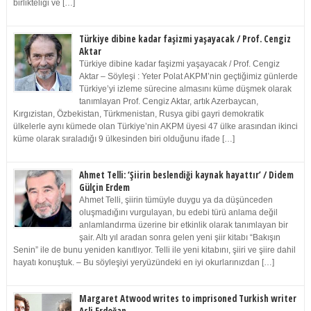
birlikteliği ve […]
Türkiye dibine kadar faşizmi yaşayacak / Prof. Cengiz
Aktar
Türkiye dibine kadar faşizmi yaşayacak / Prof. Cengiz
Aktar – Söyleşi : Yeter Polat AKPM’nin geçtiğimiz günlerde
Türkiye’yi izleme sürecine almasını küme düşmek olarak
tanımlayan Prof. Cengiz Aktar, artık Azerbaycan,
Kırgızistan, Özbekistan, Türkmenistan, Rusya gibi gayri demokratik
ülkelerle aynı kümede olan Türkiye’nin AKPM üyesi 47 ülke arasından ikinci
küme olarak sıraladığı 9 ülkesinden biri olduğunu ifade […]
Ahmet Telli: ‘Şiirin beslendiği kaynak hayattır’ / Didem
Gülçin Erdem
Ahmet Telli, şiirin tümüyle duygu ya da düşünceden
oluşmadığını vurgulayan, bu edebi türü anlama değil
anlamlandırma üzerine bir etkinlik olarak tanımlayan bir
şair. Altı yıl aradan sonra gelen yeni şiir kitabı “Bakışın
Senin” ile de bunu yeniden kanıtlıyor. Telli ile yeni kitabını, şiiri ve şiire dahil
hayatı konuştuk. – Bu söyleşiyi yeryüzündeki en iyi okurlarınızdan […]
Margaret Atwood writes to imprisoned Turkish writer