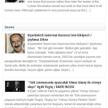
one knew that sooner rather than later the leader of the
Cuban Revolution would succumb to that most strict of all
human laws. Although saddened in very personal ways by the […]
Sinema
Diyarbekirli Samo’nun Hazinses’inin hikâyesi! /
Şeyhmus Diken
Diyarbekirli Samo’nun Hazinses’inin hikâyesi! / Şeyhmus
Diken “Bir Gül gibi kıvraktır Bülbül gibi şakraktır Aşk
bana ızdıraptır Yeter ağlatma beni” 14 yıl önce
ölümünden hemen sonra, 2002’de yazdığım yazının son
paragrafında demiştim ki: “Diyarbekirliydi, Ermeniydi, hazin sesliydi ve
Samo’ydu. Belki de ardından söylenecek şarkısını yıllar evvel mezar taşına
kendisi kazımıştı. Duyan ağlar, gören ağlar, böyle […]
“Türk sinemasında oyunculuk Yılmaz Güney ile zirveye
ulaşır” Agâh Özgüç / KADİR İNCESU
9 Eylül 1984’te Paris’te yaşamını yitiren Yılmaz Güney’i
yakından tanıyan isimlerden biri de Türk sinemasının
yaşayan tarihçisi Agâh Özgüç. Özgüç’ün “Yılmaz Güney Filmleri Tarihi”
olarak adlandırdığı çalışması tam bir başvuru, temel bir kaynak kitabı olma