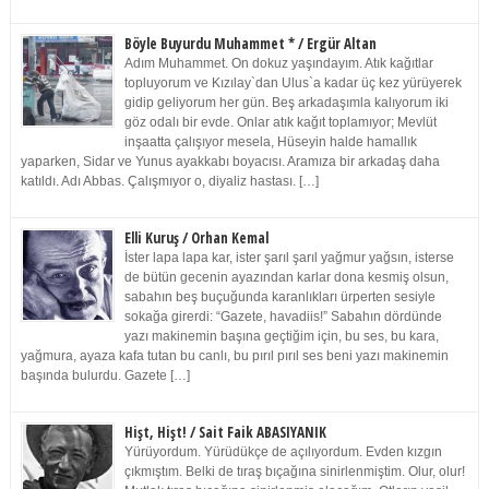
Böyle Buyurdu Muhammet * / Ergür Altan
Adım Muhammet. On dokuz yaşındayım. Atık kağıtlar
topluyorum ve Kızılay`dan Ulus`a kadar üç kez yürüyerek
gidip geliyorum her gün. Beş arkadaşımla kalıyorum iki
göz odalı bir evde. Onlar atık kağıt toplamıyor; Mevlüt
inşaatta çalışıyor mesela, Hüseyin halde hamallık
yaparken, Sidar ve Yunus ayakkabı boyacısı. Aramıza bir arkadaş daha
katıldı. Adı Abbas. Çalışmıyor o, diyaliz hastası. […]
Elli Kuruş / Orhan Kemal
İster lapa lapa kar, ister şarıl şarıl yağmur yağsın, isterse
de bütün gecenin ayazından karlar dona kesmiş olsun,
sabahın beş buçuğunda karanlıkları ürperten sesiyle
sokağa girerdi: “Gazete, havadiis!” Sabahın dördünde
yazı makinemin başına geçtiğim için, bu ses, bu kara,
yağmura, ayaza kafa tutan bu canlı, bu pırıl pırıl ses beni yazı makinemin
başında bulurdu. Gazete […]
Hişt, Hişt! / Sait Faik ABASIYANIK
Yürüyordum. Yürüdükçe de açılıyordum. Evden kızgın
çıkmıştım. Belki de tıraş bıçağına sinirlenmiştim. Olur, olur!