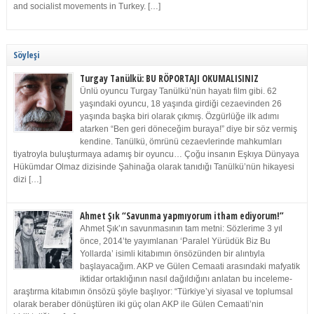
and socialist movements in Turkey. […]
Söyleşi
Turgay Tanülkü: BU RÖPORTAJI OKUMALISINIZ
Ünlü oyuncu Turgay Tanülkü’nün hayatı film gibi. 62
yaşındaki oyuncu, 18 yaşında girdiği cezaevinden 26
yaşında başka biri olarak çıkmış. Özgürlüğe ilk adımı
atarken “Ben geri döneceğim buraya!” diye bir söz vermiş
kendine. Tanülkü, ömrünü cezaevlerinde mahkumları
tiyatroyla buluşturmaya adamış bir oyuncu… Çoğu insanın Eşkıya Dünyaya
Hükümdar Olmaz dizisinde Şahinağa olarak tanıdığı Tanülkü’nün hikayesi
dizi […]
Ahmet Şık “Savunma yapmıyorum itham ediyorum!”
Ahmet Şık’ın savunmasının tam metni: Sözlerime 3 yıl
önce, 2014’te yayımlanan ‘Paralel Yürüdük Biz Bu
Yollarda’ isimli kitabımın önsözünden bir alıntıyla
başlayacağım. AKP ve Gülen Cemaati arasındaki mafyatik
iktidar ortaklığının nasıl dağıldığını anlatan bu inceleme-
araştırma kitabımın önsözü şöyle başlıyor: “Türkiye’yi siyasal ve toplumsal
olarak beraber dönüştüren iki güç olan AKP ile Gülen Cemaati’nin