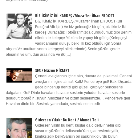
BİZ İKİMİZ İKİ KARDEŞ /Muzaffer İlhan ERDOST
BİZ İKİMİZ İKİ KARDEŞ /Muzaffer İlhan ERDOST (Bir
Fotoğraf Altı İçin) Ve biz geleceğiz bir gün, biz ikimiz İki
kardeş Duracağız Fotoğrafımızda durduğumuz gibi Benim
ellerimde kelepçe Yüzümde yapay bir gülüş (Kelepçeyi
yadırgamanın gülüşü belki İlk kez olduğu için Sonra
alıştım Ve unuttum sonra kelepçeyi bileklerimde) Senin yüzün İçerde
olmanın ve umudun arasında Ve ilk […]
SES / Nâzım HİKMET
Çeneni avuçlarının içine alıp, duvara dalıp kalma!. Çeneni
avuçlarının içine alma!. Kalk! Pencereye gel! Bak! Dışarda
gece bir cenup denizi gibi güzel, çarpıyor pencerene
dalgaları.. Gel! Dinle havaları: havalar seslerin yoludur, havalar seslerle
doludur: toprağın, suyun, yıldızların ve bizim seslerimizle… Pencereye gel!
Havaları dinle bir: Sesimiz yanındadır, sesimiz seninledir…
Gidersen Yıkılır Bu Kent / Ahmet Telli
Gidersen yıkılır bu kent, kuşlar da giderBir nehir gibi
susarım yüzünün deltasındaYanlış adreslerdeydik,
kimliksizdik belkiSarışın bir şaşkınlık olurdu bütün