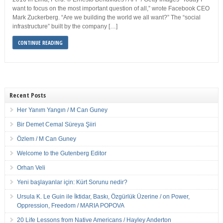
want to focus on the most important question of all,” wrote Facebook CEO
Mark Zuckerberg. “Are we building the world we all want?” The “social
infrastructure” built by the company […]
CONTINUE READING
Recent Posts
Her Yanım Yangın / M Can Guney
Bir Demet Cemal Süreya Şiiri
Özlem / M Can Guney
Welcome to the Gutenberg Editor
Orhan Veli
Yeni başlayanlar için: Kürt Sorunu nedir?
Ursula K. Le Guin ile İktidar, Baskı, Özgürlük Üzerine / on Power,
Oppression, Freedom / MARIA POPOVA
20 Life Lessons from Native Americans / Hayley Anderton