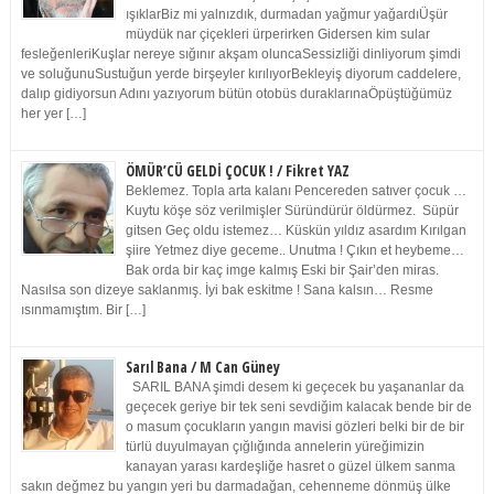
ışıklarBiz mi yalnızdık, durmadan yağmur yağardıÜşür
müydük nar çiçekleri ürperirken Gidersen kim sular
fesleğenleriKuşlar nereye sığınır akşam oluncaSessizliği dinliyorum şimdi
ve soluğunuSustuğun yerde birşeyler kırılıyorBekleyiş diyorum caddelere,
dalıp gidiyorsun Adını yazıyorum bütün otobüs duraklarınaÖpüştüğümüz
her yer […]
ÖMÜR’CÜ GELDİ ÇOCUK ! / Fikret YAZ
Beklemez. Topla arta kalanı Pencereden satıver çocuk …
Kuytu köşe söz verilmişler Süründürür öldürmez. Süpür
gitsen Geç oldu istemez… Küskün yıldız asardım Kırılgan
şiire Yetmez diye geceme.. Unutma ! Çıkın et heybeme…
Bak orda bir kaç imge kalmış Eski bir Şair’den miras.
Nasılsa son dizeye saklanmış. İyi bak eskitme ! Sana kalsın… Resme
ısınmamıştım. Bir […]
Sarıl Bana / M Can Güney
SARIL BANA şimdi desem ki geçecek bu yaşananlar da
geçecek geriye bir tek seni sevdiğim kalacak bende bir de
o masum çocukların yangın mavisi gözleri belki bir de bir
türlü duyulmayan çığlığında annelerin yüreğimizin
kanayan yarası kardeşliğe hasret o güzel ülkem sanma
sakın değmez bu yangın yeri bu darmadağan, cehenneme dönmüş ülke