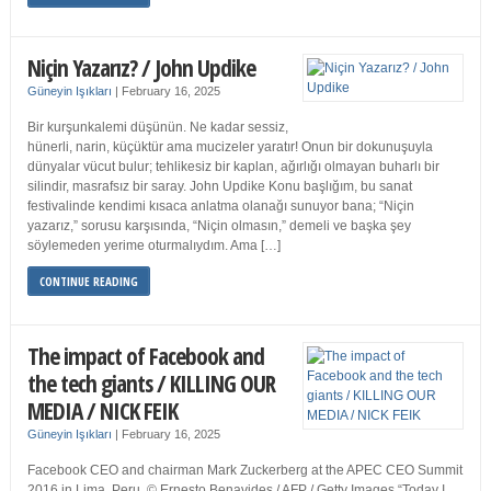
Niçin Yazarız? / John Updike
Güneyin Işıkları
|
February 16, 2025
Bir kurşunkalemi düşünün. Ne kadar sessiz,
hünerli, narin, küçüktür ama mucizeler yaratır! Onun bir dokunuşuyla
dünyalar vücut bulur; tehlikesiz bir kaplan, ağırlığı olmayan buharlı bir
silindir, masrafsız bir saray. John Updike Konu başlığım, bu sanat
festivalinde kendimi kısaca anlatma olanağı sunuyor bana; “Niçin
yazarız,” sorusu karşısında, “Niçin olmasın,” demeli ve başka şey
söylemeden yerime oturmalıydım. Ama […]
CONTINUE READING
The impact of Facebook and
the tech giants / KILLING OUR
MEDIA / NICK FEIK
Güneyin Işıkları
|
February 16, 2025
Facebook CEO and chairman Mark Zuckerberg at the APEC CEO Summit
2016 in Lima, Peru. © Ernesto Benavides / AFP / Getty Images “Today I