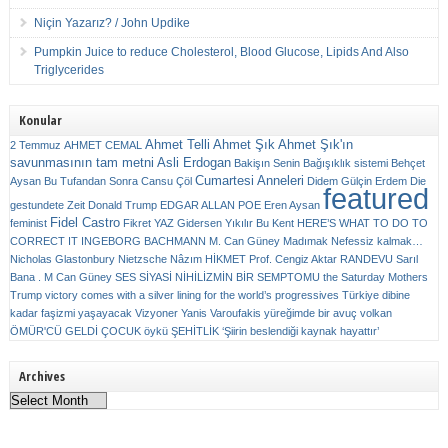
Niçin Yazarız? / John Updike
Pumpkin Juice to reduce Cholesterol, Blood Glucose, Lipids And Also
Triglycerides
Konular
Ahmet Telli
Ahmet Şık
Ahmet Şık'ın
2 Temmuz
AHMET CEMAL
savunmasının tam metni
Asli Erdogan
Bakişın Senin
Bağışıklık sistemi
Behçet
Cumartesi Anneleri
Aysan
Bu Tufandan Sonra
Cansu Çöl
Didem Gülçin Erdem
Die
featured
gestundete Zeit
Donald Trump
EDGAR ALLAN POE
Eren Aysan
Fidel Castro
feminist
Fikret YAZ
Gidersen Yıkılır Bu Kent
HERE’S WHAT TO DO TO
CORRECT IT
INGEBORG BACHMANN
M. Can Güney
Madımak
Nefessiz kalmak…
Nicholas Glastonbury
Nietzsche
Nâzım HİKMET
Prof. Cengiz Aktar
RANDEVU
Sarıl
Bana . M Can Güney
SES
SİYASİ NİHİLİZMİN BİR SEMPTOMU
the Saturday Mothers
Trump victory comes with a silver lining for the world’s progressives
Türkiye dibine
kadar faşizmi yaşayacak
Vizyoner
Yanis Varoufakis
yüreğimde bir avuç volkan
ÖMÜR'CÜ GELDİ ÇOCUK
öykü
ŞEHİTLİK
‘Şiirin beslendiği kaynak hayattır’
Archives
Archives