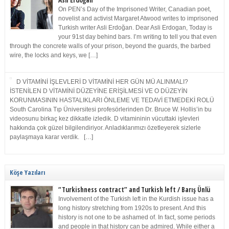
Asli Erdoğan
On PEN’s Day of the Imprisoned Writer, Canadian poet,
novelist and activist Margaret Atwood writes to imprisoned
Turkish writer Asli Erdoğan. Dear Asli Erdogan, Today is
your 91st day behind bars. I’m writing to tell you that even
through the concrete walls of your prison, beyond the guards, the barbed
wire, the locks and keys, we […]
D VİTAMİNİ İŞLEVLERİ D VİTAMİNİ HER GÜN MÜ ALINMALI?
İSTENİLEN D VİTAMİNİ DÜZEYİNE ERİŞİLMESİ VE O DÜZEYİN
KORUNMASININ HASTALIKLARI ÖNLEME VE TEDAVİ ETMEDEKİ ROLÜ
South Carolina Tıp Üniversitesi profesörlerinden Dr. Bruce W. Hollis’in bu
videosunu birkaç kez dikkatle izledik. D vitamininin vücuttaki işlevleri
hakkında çok güzel bilgilendiriyor. Anladıklarımızı özetleyerek sizlerle
paylaşmaya karar verdik. […]
Köşe Yazıları
“Turkishness contract” and Turkish left / Barış Ünlü
Involvement of the Turkish left in the Kurdish issue has a
long history stretching from 1920s to present. And this
history is not one to be ashamed of. In fact, some periods
and people in that history can be admired. While either a