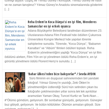
özelliği taşıyor. Özgüç ile Yılmaz Güney’i konuştuk. Yılmaz Güney ile nasıl
ve ne zaman tanıştınız? Yılmaz Güney’in Anadolu sinemalarında gösterimi
[…]
Reha Erdem’in Koca Dünya’si en iyi film, Menderes
Samancılar en iyi erkek oyuncu
Adana Büyükşehir Belediyesi tarafından düzenlenen 23.
Uluslararası Adana Film Festivali’nde ödüllen Çukurova
Üniversitesi Kongre Merkezi’nde yapılan törenle
sahiplerine sunuldu. Törende, “Koca Dünya”, “Babamın
Kanatları” ve “Albüm” filmleri ödülleri topladı. Reha
Erdem’in yönetmenliğini yaptığı “Koca Dünya” en iyi film
ödülünü alırken, Film-Yön en iyi yönetmen ödülü Reha Erdem’e, en iyi
görüntü yönetmeni ödülü Florent Herry’e sunuldu. […]
‘Bahar ülkesi’nden bize bakıyorlar* / Sevda AYDIN
Sürü filminin en duygusal sahnelerinden biri yandaki
fotoğraf. Yılmaz Güney’in yazdığı, Zeki Ökten’in
yönetmenliğini üstlendiği Sürü’nün setinden çıkan bu
fotoğrafın çekilmesinden yıllar sonra tek tek ayrıldılar
aramızdan Yaman Okay, Tuncel Kurtiz ve Tarık Akan…
#”Ölümü gömdüm, geliyorum. Bir sonbahar günüydü, geliyorum. Güneşler
buz gibiydi, geliyorum. Ve bütün kötülükler. Ölümün armaları gibiydi. Size