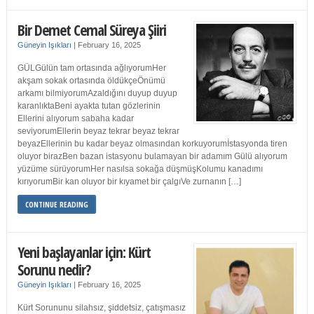
Bir Demet Cemal Süreya Şiiri
Güneyin Işıkları
|
February 16, 2025
GÜLGülün tam ortasında ağlıyorumHer
akşam sokak ortasında öldükçeÖnümü
arkamı bilmiyorumAzaldığını duyup duyup
karanlıktaBeni ayakta tutan gözlerinin
Ellerini alıyorum sabaha kadar
seviyorumEllerin beyaz tekrar beyaz tekrar
beyazEllerinin bu kadar beyaz olmasından korkuyorumİstasyonda tiren
oluyor birazBen bazan istasyonu bulamayan bir adamım Gülü alıyorum
yüzüme sürüyorumHer nasılsa sokağa düşmüşKolumu kanadımı
kırıyorumBir kan oluyor bir kıyamet bir çalgıVe zurnanın […]
CONTINUE READING
Yeni başlayanlar için: Kürt
Sorunu nedir?
Güneyin Işıkları
|
February 16, 2025
Kürt Sorununu silahsız, şiddetsiz, çatışmasız