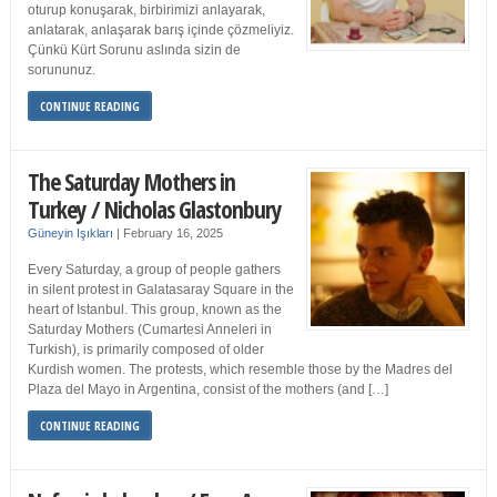
oturup konuşarak, birbirimizi anlayarak,
anlatarak, anlaşarak barış içinde çözmeliyiz.
Çünkü Kürt Sorunu aslında sizin de
sorununuz.
CONTINUE READING
The Saturday Mothers in
Turkey / Nicholas Glastonbury
Güneyin Işıkları
|
February 16, 2025
Every Saturday, a group of people gathers
in silent protest in Galatasaray Square in the
heart of Istanbul. This group, known as the
Saturday Mothers (Cumartesi Anneleri in
Turkish), is primarily composed of older
Kurdish women. The protests, which resemble those by the Madres del
Plaza del Mayo in Argentina, consist of the mothers (and […]
CONTINUE READING