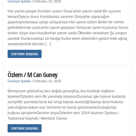
Güneyin Işıkları
|
February 16, 2025
Her yanım yangın İnceden uzanır Sivas’aHer yanım sanki Bir uçurum
kenarıÖylece durur Kımıldamaz sanırsın DünyaNe yapacağını
şaşırmışAnlamaya çalışır anlaşılmazı Her yanım özlem Birikir bir nehrin
getirdiklerinde usulcaHer yanım gülüşleri Sımsıcak sarılır boynuma Sonra
birden düşer kara bulutlarHer yanım sanki Öfkeden sırılsıklam Şu yorgun
yürekte Durdurulamaz bir kavga Kurtul elem ellerinden gülüm Artık uğraş
zamanıdırArtık denizin […]
CONTINUE READING
Özlem / M Can Guney
Güneyin Işıkları
|
February 16, 2025
Bilmiyorum gülümKaç kez doğdu güneşKaç kez kızıllaştı dağların
tepeleriÖzledim seni Bir yanımda okyanusDuramaz işte öylece kıyılarda
sevişirBir yanımdaYanık kül rengi toprak sessizliğiSalınıp dururSokulur
yalnızlığıma kokun olur Gözlerim bir buruk gülümsemeDudağımda
buğusu öpüşlerinGeceler boyuÖzledim seni 2004 Haziran Sydney /
Toplumsal Kaynak / Memduh Güney
CONTINUE READING