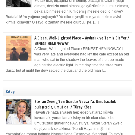
Mutlak tıraş bıçağına sinirlenmiş olacağım. Otların yeşil
olması, denizin mavi olması, gökyüzünün bulutsuz olması,
pekalâ bir meseledir. Kim demiş mesele değildir, diye?
Budalalık! Ya yağmur yağsaydı? Ya otların yeşili mor, ya denizin mavisi
kırmızı olsaydı? Olsaydı o zaman mesele olurdu, işte. […]
A Clean, Well-Lighted Place – Aydınlık ve Temiz Bir Yer /
ERNEST HEMINGWAY
A Clean, Well-Lighted Place / ERNEST HEMINGWAY It
was very late and everyone had left the cafe except an old
man who sat in the shadow the leaves of the tree made
against the electric light. In the day time the street was
dusty, but at night the dew settled the dust and the old man […]
Kitap
Stefan Zweig’ten Gündüz Vassaf’a: Umutsuzluk
bulaşıcıdır, umut da! / Türey Köse
Hayatı ve hatta siyaseti hep edebiyat aracılığıyla
kavramak, yorumlamak isteyen bir okur olarak bu
umutsuzluk günlerinde Avusturyalı yazar Stefan Zweig
düşüyor sık sık aklıma. “Kendi Hayatının Şiirini
Yazanlar”da roman tadında biyografilerle Casanova, Stendhal, Tolstoy’u