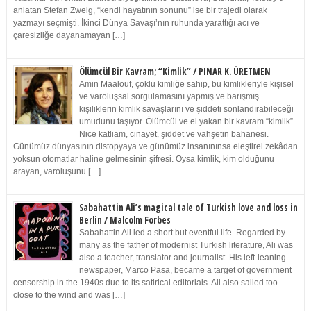
anlatan Stefan Zweig, “kendi hayatının sonunu” ise bir trajedi olarak
yazmayı seçmişti. İkinci Dünya Savaşı’nın ruhunda yarattığı acı ve
çaresizliğe dayanamayan […]
Ölümcül Bir Kavram; “Kimlik” / PINAR K. ÜRETMEN
Amin Maalouf, çoklu kimliğe sahip, bu kimlikleriyle kişisel
ve varoluşsal sorgulamasını yapmış ve barışmış
kişiliklerin kimlik savaşlarını ve şiddeti sonlandırabileceği
umudunu taşıyor. Ölümcül ve el yakan bir kavram “kimlik”.
Nice katliam, cinayet, şiddet ve vahşetin bahanesi.
Günümüz dünyasının distopyaya ve günümüz insanınınsa eleştirel zekâdan
yoksun otomatlar haline gelmesinin şifresi. Oysa kimlik, kim olduğunu
arayan, varoluşunu […]
Sabahattin Ali’s magical tale of Turkish love and loss in
Berlin / Malcolm Forbes
Sabahattin Ali led a short but eventful life. Regarded by
many as the father of modernist Turkish literature, Ali was
also a teacher, translator and journalist. His left-leaning
newspaper, Marco Pasa, became a target of government
censorship in the 1940s due to its satirical editorials. Ali also sailed too
close to the wind and was […]