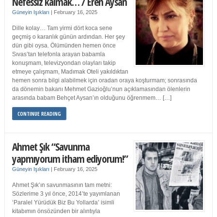
Nefessiz kalmak… / Eren Aysan
Güneyin Işıkları
|
February 16, 2025
Dille kolay… Tam yirmi dört koca sene
geçmiş o karanlık günün ardından. Her şey
dün gibi oysa. Ölümünden hemen önce
Sıvas’tan telefonla arayan babamla
konuşmam, televizyondan olayları takip
etmeye çalışmam, Madımak Oteli yakıldıktan
hemen sonra bilgi alabilmek için oradan oraya koşturmam; sonrasında
da dönemin bakanı Mehmet Gazioğlu’nun açıklamasından ölenlerin
arasında babam Behçet Aysan’ın olduğunu öğrenmem… […]
CONTINUE READING
Ahmet Şık “Savunma
yapmıyorum itham ediyorum!”
Güneyin Işıkları
|
February 16, 2025
Ahmet Şık’ın savunmasının tam metni:
Sözlerime 3 yıl önce, 2014’te yayımlanan
‘Paralel Yürüdük Biz Bu Yollarda’ isimli
kitabımın önsözünden bir alıntıyla