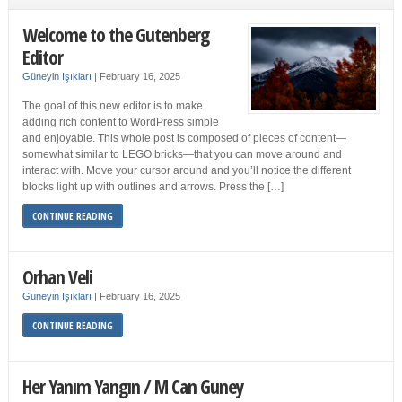
Welcome to the Gutenberg
Editor
Güneyin Işıkları
|
February 16, 2025
The goal of this new editor is to make
adding rich content to WordPress simple
and enjoyable. This whole post is composed of pieces of content—
somewhat similar to LEGO bricks—that you can move around and
interact with. Move your cursor around and you’ll notice the different
blocks light up with outlines and arrows. Press the […]
CONTINUE READING
Orhan Veli
Güneyin Işıkları
|
February 16, 2025
CONTINUE READING
Her Yanım Yangın / M Can Guney