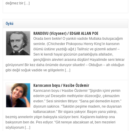
değmez bir […]
Öykü
RANDEVU (Vizyoner) / EDGAR ALLAN POE
Orada beni bekle! O yankılı vadide Mutlaka buluşacağım
seninle. (Chichester Piskoposu Henry King’in karısının
ölümü üstüne yazdığı ağıt.) Talihsiz ve gizemli adam! –
Sen ki kendi hayal gücünün parlaklığıyla afalladın,
gençliğinin alevleri arasına düştün! Hayalimde seni tekrar
görüyorum! Bir kez daha önümde duruyor siluetin! – Olduğun – ah olduğun
gibi değil soğuk vadide ve gölgelerin […]
Karıncanın boyu / Hasibe Özdemir
Karıncanın boyu / Hasibe Özdemir “Şişirdin içimi yemin
ederim ya! Deseydin methiyeler düzeceğiz, çıkmazdım
evden.” Sesi sinirden titriyor. “Sana gel demedim kızım.”
diyorum sakince. “Takıldın peşime madem, ne duyarsan
katlanacaksın.” Bir sigara yakıyor. Başını yana yatırıp,
bezmiş annelerin yılgın bakışıyla süzüyor beni. Kaşlarımı kaldırıp ona
bakıyorum ben de. Pes ediyor. “Git nereye atacaksan at, ben mezeleri
söylüyorum […]