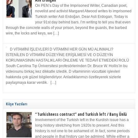
Asli Erdoğan
On PEN’s Day of the Imprisoned Writer, Canadian poet,
novelist and activist Margaret Atwood writes to imprisoned
Turkish writer Asli Erdoğan. Dear Asli Erdogan, Today is
your 91st day behind bars. I’m writing to tell you that even
through the concrete walls of your prison, beyond the guards, the barbed
wire, the locks and keys, we […]
D VİTAMİNİ İŞLEVLERİ D VİTAMİNİ HER GÜN MÜ ALINMALI?
İSTENİLEN D VİTAMİNİ DÜZEYİNE ERİŞİLMESİ VE O DÜZEYİN
KORUNMASININ HASTALIKLARI ÖNLEME VE TEDAVİ ETMEDEKİ ROLÜ
South Carolina Tıp Üniversitesi profesörlerinden Dr. Bruce W. Hollis’in bu
videosunu birkaç kez dikkatle izledik. D vitamininin vücuttaki işlevleri
hakkında çok güzel bilgilendiriyor. Anladıklarımızı özetleyerek sizlerle
paylaşmaya karar verdik. […]
Köşe Yazıları
“Turkishness contract” and Turkish left / Barış Ünlü
Involvement of the Turkish left in the Kurdish issue has a
long history stretching from 1920s to present. And this
history is not one to be ashamed of. In fact, some periods
and people in that history can be admired. While either a