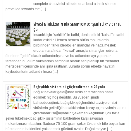
complete chauvinist attitude or at best a thick silence
prevailed towards the […]
SİYASİ NİHİLİZMİN BİR SEMPTOMU; “ŞEHİTLİK” / Cansu
Çöl
İnsanlık için “şehitlik” in tarihi, denilebilir ki “kutsal”ın tarihi
kadar eskidir. Hemen hemen bütün toplumlarda
birbirinden farklı ideolojiler, inançlar ve hatta meslek
grupları tarafından “kutsal” amaçları, inançları uğruna
ölenlerin “şehit” olarak adlandırılışına ve bu adlandırmayı yapanlar
tarafından bu ölüm vakalarının sembolik olarak sahiplenilip bir “şehadet
mertebesi” içerisinde anılışına rastlanır. Burada sorun elbette hayatını
kaybedenlerin adlandırılması […]
Bağışıklık sistemini güçlendirmenin 20 yolu
Soğuk havalar geldiğinde virüsler tarafından hasta
edilmek hiç hoş değildir. Bu yüzden şimdi
bahsedeceğimiz bağışıklık güçlendirici tavsiyeler sizi
virüslerin getirdiği hastalıklardan koruyup, mevsimin tadını
çıkarmanızı sağlayabilir. Şekerden kaçınmak Çok fazla
şeker tüketmek bağışıklık sisteminin bakterilere karşı savaşan
mekanizmasını bastırır. Sadece 75-100 gram şeker tüketmek bile beyaz kan
hücrelerinin bakterileri yok edecek gücünü azaltır. Doğal meyve […]