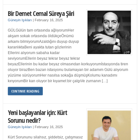
Bir Demet Cemal Süreya Şiiri
Güneyin Işıkları
|
February 16, 2025
GÜLGülün tam ortasında ağlıyorumHer
akşam sokak ortasında öldükçeÖnümü
arkamı bilmiyorumAzaldığını duyup duyup
karanlıktaBeni ayakta tutan gözlerinin
Ellerini alıyorum sabaha kadar
seviyorumEllerin beyaz tekrar beyaz tekrar
beyazEllerinin bu kadar beyaz olmasından korkuyorumİstasyonda tiren
oluyor birazBen bazan istasyonu bulamayan bir adamım Gülü alıyorum
yüzüme sürüyorumHer nasılsa sokağa düşmüşKolumu kanadımı
kırıyorumBir kan oluyor bir kıyamet bir çalgıVe zurnanın […]
CONTINUE READING
Yeni başlayanlar için: Kürt
Sorunu nedir?
Güneyin Işıkları
|
February 16, 2025
Kürt Sorununu silahsız, şiddetsiz, çatışmasız