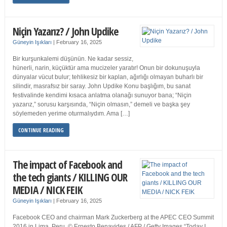
Niçin Yazarız? / John Updike
Güneyin Işıkları
|
February 16, 2025
Bir kurşunkalemi düşünün. Ne kadar sessiz,
hünerli, narin, küçüktür ama mucizeler yaratır! Onun bir dokunuşuyla
dünyalar vücut bulur; tehlikesiz bir kaplan, ağırlığı olmayan buharlı bir
silindir, masrafsız bir saray. John Updike Konu başlığım, bu sanat
festivalinde kendimi kısaca anlatma olanağı sunuyor bana; “Niçin
yazarız,” sorusu karşısında, “Niçin olmasın,” demeli ve başka şey
söylemeden yerime oturmalıydım. Ama […]
CONTINUE READING
The impact of Facebook and
the tech giants / KILLING OUR
MEDIA / NICK FEIK
Güneyin Işıkları
|
February 16, 2025
Facebook CEO and chairman Mark Zuckerberg at the APEC CEO Summit
2016 in Lima, Peru. © Ernesto Benavides / AFP / Getty Images “Today I