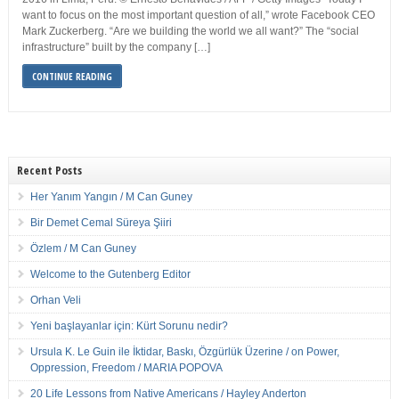
want to focus on the most important question of all,” wrote Facebook CEO
Mark Zuckerberg. “Are we building the world we all want?” The “social
infrastructure” built by the company […]
CONTINUE READING
Recent Posts
Her Yanım Yangın / M Can Guney
Bir Demet Cemal Süreya Şiiri
Özlem / M Can Guney
Welcome to the Gutenberg Editor
Orhan Veli
Yeni başlayanlar için: Kürt Sorunu nedir?
Ursula K. Le Guin ile İktidar, Baskı, Özgürlük Üzerine / on Power,
Oppression, Freedom / MARIA POPOVA
20 Life Lessons from Native Americans / Hayley Anderton