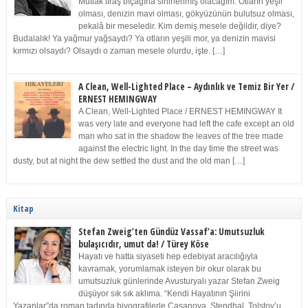
Mutlak tıraş bıçağına sinirlenmiş olacağım. Otların yeşil
olması, denizin mavi olması, gökyüzünün bulutsuz olması,
pekalâ bir meseledir. Kim demiş mesele değildir, diye?
Budalalık! Ya yağmur yağsaydı? Ya otların yeşili mor, ya denizin mavisi
kırmızı olsaydı? Olsaydı o zaman mesele olurdu, işte. […]
A Clean, Well-Lighted Place – Aydınlık ve Temiz Bir Yer /
ERNEST HEMINGWAY
A Clean, Well-Lighted Place / ERNEST HEMINGWAY It
was very late and everyone had left the cafe except an old
man who sat in the shadow the leaves of the tree made
against the electric light. In the day time the street was
dusty, but at night the dew settled the dust and the old man […]
Kitap
Stefan Zweig’ten Gündüz Vassaf’a: Umutsuzluk
bulaşıcıdır, umut da! / Türey Köse
Hayatı ve hatta siyaseti hep edebiyat aracılığıyla
kavramak, yorumlamak isteyen bir okur olarak bu
umutsuzluk günlerinde Avusturyalı yazar Stefan Zweig
düşüyor sık sık aklıma. “Kendi Hayatının Şiirini
Yazanlar”da roman tadında biyografilerle Casanova, Stendhal, Tolstoy’u