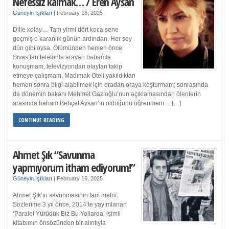
Nefessiz kalmak… / Eren Aysan
Güneyin Işıkları
|
February 16, 2025
Dille kolay… Tam yirmi dört koca sene
geçmiş o karanlık günün ardından. Her şey
dün gibi oysa. Ölümünden hemen önce
Sıvas’tan telefonla arayan babamla
konuşmam, televizyondan olayları takip
etmeye çalışmam, Madımak Oteli yakıldıktan
hemen sonra bilgi alabilmek için oradan oraya koşturmam; sonrasında
da dönemin bakanı Mehmet Gazioğlu’nun açıklamasından ölenlerin
arasında babam Behçet Aysan’ın olduğunu öğrenmem… […]
CONTINUE READING
Ahmet Şık “Savunma
yapmıyorum itham ediyorum!”
Güneyin Işıkları
|
February 16, 2025
Ahmet Şık’ın savunmasının tam metni:
Sözlerime 3 yıl önce, 2014’te yayımlanan
‘Paralel Yürüdük Biz Bu Yollarda’ isimli
kitabımın önsözünden bir alıntıyla