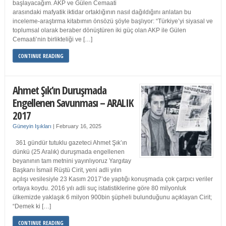
başlayacağım. AKP ve Gülen Cemaati
arasındaki mafyatik iktidar ortaklığının nasıl dağıldığını anlatan bu
inceleme-araştırma kitabımın önsözü şöyle başlıyor: “Türkiye’yi siyasal ve
toplumsal olarak beraber dönüştüren iki güç olan AKP ile Gülen
Cemaati’nin birlikteliği ve […]
CONTINUE READING
Ahmet Şık’ın Duruşmada
Engellenen Savunması – ARALIK
2017
Güneyin Işıkları
|
February 16, 2025
361 gündür tutuklu gazeteci Ahmet Şık’ın
dünkü (25 Aralık) duruşmada engellenen
beyanının tam metnini yayınlıyoruz Yargıtay
Başkanı İsmail Rüştü Cirit, yeni adli yılın
açılışı vesilesiyle 23 Kasım 2017’de yaptığı konuşmada çok çarpıcı veriler
ortaya koydu. 2016 yılı adli suç istatistiklerine göre 80 milyonluk
ülkemizde yaklaşık 6 milyon 900bin şüpheli bulunduğunu açıklayan Cirit;
“Demek ki […]
CONTINUE READING