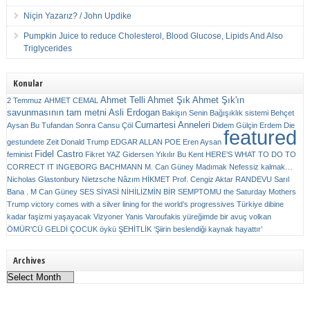
Niçin Yazarız? / John Updike
Pumpkin Juice to reduce Cholesterol, Blood Glucose, Lipids And Also
Triglycerides
Konular
Ahmet Telli
Ahmet Şık
Ahmet Şık'ın
2 Temmuz
AHMET CEMAL
savunmasının tam metni
Asli Erdogan
Bakişın Senin
Bağışıklık sistemi
Behçet
Cumartesi Anneleri
Aysan
Bu Tufandan Sonra
Cansu Çöl
Didem Gülçin Erdem
Die
featured
gestundete Zeit
Donald Trump
EDGAR ALLAN POE
Eren Aysan
Fidel Castro
feminist
Fikret YAZ
Gidersen Yıkılır Bu Kent
HERE’S WHAT TO DO TO
CORRECT IT
INGEBORG BACHMANN
M. Can Güney
Madımak
Nefessiz kalmak…
Nicholas Glastonbury
Nietzsche
Nâzım HİKMET
Prof. Cengiz Aktar
RANDEVU
Sarıl
Bana . M Can Güney
SES
SİYASİ NİHİLİZMİN BİR SEMPTOMU
the Saturday Mothers
Trump victory comes with a silver lining for the world’s progressives
Türkiye dibine
kadar faşizmi yaşayacak
Vizyoner
Yanis Varoufakis
yüreğimde bir avuç volkan
ÖMÜR'CÜ GELDİ ÇOCUK
öykü
ŞEHİTLİK
‘Şiirin beslendiği kaynak hayattır’
Archives
Archives