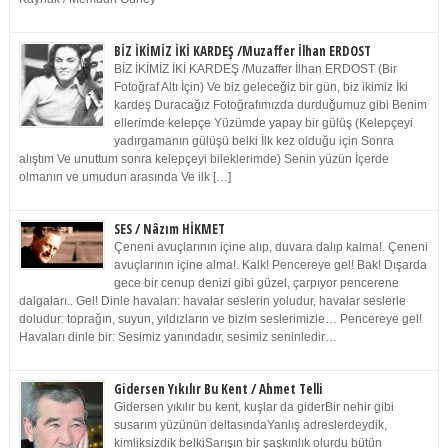
BİZ İKİMİZ İKİ KARDEŞ /Muzaffer İlhan ERDOST
BİZ İKİMİZ İKİ KARDEŞ /Muzaffer İlhan ERDOST (Bir
Fotoğraf Altı İçin) Ve biz geleceğiz bir gün, biz ikimiz İki
kardeş Duracağız Fotoğrafımızda durduğumuz gibi Benim
ellerimde kelepçe Yüzümde yapay bir gülüş (Kelepçeyi
yadırgamanın gülüşü belki İlk kez olduğu için Sonra
alıştım Ve unuttum sonra kelepçeyi bileklerimde) Senin yüzün İçerde
olmanın ve umudun arasında Ve ilk […]
SES / Nâzım HİKMET
Çeneni avuçlarının içine alıp, duvara dalıp kalma!. Çeneni
avuçlarının içine alma!. Kalk! Pencereye gel! Bak! Dışarda
gece bir cenup denizi gibi güzel, çarpıyor pencerene
dalgaları.. Gel! Dinle havaları: havalar seslerin yoludur, havalar seslerle
doludur: toprağın, suyun, yıldızların ve bizim seslerimizle… Pencereye gel!
Havaları dinle bir: Sesimiz yanındadır, sesimiz seninledir…
Gidersen Yıkılır Bu Kent / Ahmet Telli
Gidersen yıkılır bu kent, kuşlar da giderBir nehir gibi
susarım yüzünün deltasındaYanlış adreslerdeydik,
kimliksizdik belkiSarışın bir şaşkınlık olurdu bütün