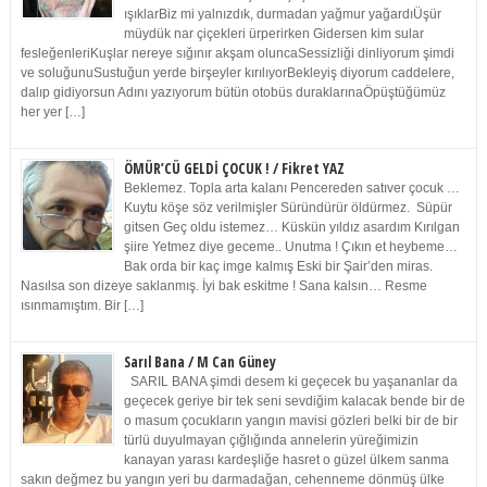
ışıklarBiz mi yalnızdık, durmadan yağmur yağardıÜşür
müydük nar çiçekleri ürperirken Gidersen kim sular
fesleğenleriKuşlar nereye sığınır akşam oluncaSessizliği dinliyorum şimdi
ve soluğunuSustuğun yerde birşeyler kırılıyorBekleyiş diyorum caddelere,
dalıp gidiyorsun Adını yazıyorum bütün otobüs duraklarınaÖpüştüğümüz
her yer […]
ÖMÜR’CÜ GELDİ ÇOCUK ! / Fikret YAZ
Beklemez. Topla arta kalanı Pencereden satıver çocuk …
Kuytu köşe söz verilmişler Süründürür öldürmez. Süpür
gitsen Geç oldu istemez… Küskün yıldız asardım Kırılgan
şiire Yetmez diye geceme.. Unutma ! Çıkın et heybeme…
Bak orda bir kaç imge kalmış Eski bir Şair’den miras.
Nasılsa son dizeye saklanmış. İyi bak eskitme ! Sana kalsın… Resme
ısınmamıştım. Bir […]
Sarıl Bana / M Can Güney
SARIL BANA şimdi desem ki geçecek bu yaşananlar da
geçecek geriye bir tek seni sevdiğim kalacak bende bir de
o masum çocukların yangın mavisi gözleri belki bir de bir
türlü duyulmayan çığlığında annelerin yüreğimizin
kanayan yarası kardeşliğe hasret o güzel ülkem sanma
sakın değmez bu yangın yeri bu darmadağan, cehenneme dönmüş ülke