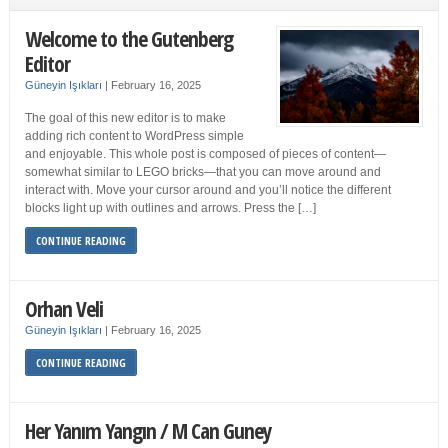
Welcome to the Gutenberg
Editor
Güneyin Işıkları
|
February 16, 2025
The goal of this new editor is to make
adding rich content to WordPress simple
and enjoyable. This whole post is composed of pieces of content—
somewhat similar to LEGO bricks—that you can move around and
interact with. Move your cursor around and you’ll notice the different
blocks light up with outlines and arrows. Press the […]
CONTINUE READING
Orhan Veli
Güneyin Işıkları
|
February 16, 2025
CONTINUE READING
Her Yanım Yangın / M Can Guney