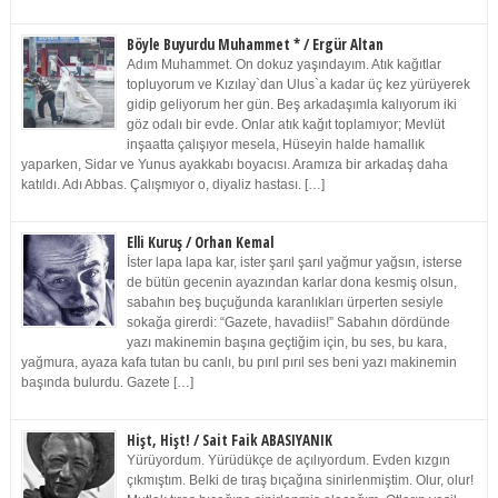
Böyle Buyurdu Muhammet * / Ergür Altan
Adım Muhammet. On dokuz yaşındayım. Atık kağıtlar
topluyorum ve Kızılay`dan Ulus`a kadar üç kez yürüyerek
gidip geliyorum her gün. Beş arkadaşımla kalıyorum iki
göz odalı bir evde. Onlar atık kağıt toplamıyor; Mevlüt
inşaatta çalışıyor mesela, Hüseyin halde hamallık
yaparken, Sidar ve Yunus ayakkabı boyacısı. Aramıza bir arkadaş daha
katıldı. Adı Abbas. Çalışmıyor o, diyaliz hastası. […]
Elli Kuruş / Orhan Kemal
İster lapa lapa kar, ister şarıl şarıl yağmur yağsın, isterse
de bütün gecenin ayazından karlar dona kesmiş olsun,
sabahın beş buçuğunda karanlıkları ürperten sesiyle
sokağa girerdi: “Gazete, havadiis!” Sabahın dördünde
yazı makinemin başına geçtiğim için, bu ses, bu kara,
yağmura, ayaza kafa tutan bu canlı, bu pırıl pırıl ses beni yazı makinemin
başında bulurdu. Gazete […]
Hişt, Hişt! / Sait Faik ABASIYANIK
Yürüyordum. Yürüdükçe de açılıyordum. Evden kızgın
çıkmıştım. Belki de tıraş bıçağına sinirlenmiştim. Olur, olur!