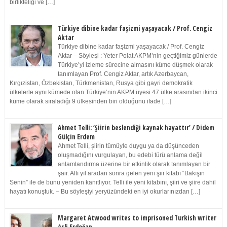
birlikteliği ve […]
Türkiye dibine kadar faşizmi yaşayacak / Prof. Cengiz
Aktar
Türkiye dibine kadar faşizmi yaşayacak / Prof. Cengiz
Aktar – Söyleşi : Yeter Polat AKPM’nin geçtiğimiz günlerde
Türkiye’yi izleme sürecine almasını küme düşmek olarak
tanımlayan Prof. Cengiz Aktar, artık Azerbaycan,
Kırgızistan, Özbekistan, Türkmenistan, Rusya gibi gayri demokratik
ülkelerle aynı kümede olan Türkiye’nin AKPM üyesi 47 ülke arasından ikinci
küme olarak sıraladığı 9 ülkesinden biri olduğunu ifade […]
Ahmet Telli: ‘Şiirin beslendiği kaynak hayattır’ / Didem
Gülçin Erdem
Ahmet Telli, şiirin tümüyle duygu ya da düşünceden
oluşmadığını vurgulayan, bu edebi türü anlama değil
anlamlandırma üzerine bir etkinlik olarak tanımlayan bir
şair. Altı yıl aradan sonra gelen yeni şiir kitabı “Bakışın
Senin” ile de bunu yeniden kanıtlıyor. Telli ile yeni kitabını, şiiri ve şiire dahil
hayatı konuştuk. – Bu söyleşiyi yeryüzündeki en iyi okurlarınızdan […]
Margaret Atwood writes to imprisoned Turkish writer