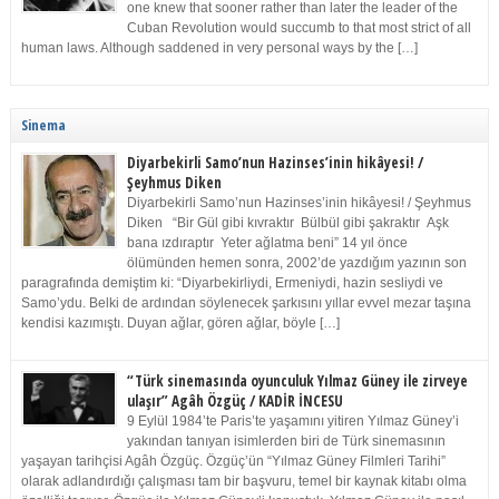
one knew that sooner rather than later the leader of the
Cuban Revolution would succumb to that most strict of all
human laws. Although saddened in very personal ways by the […]
Sinema
Diyarbekirli Samo’nun Hazinses’inin hikâyesi! /
Şeyhmus Diken
Diyarbekirli Samo’nun Hazinses’inin hikâyesi! / Şeyhmus
Diken “Bir Gül gibi kıvraktır Bülbül gibi şakraktır Aşk
bana ızdıraptır Yeter ağlatma beni” 14 yıl önce
ölümünden hemen sonra, 2002’de yazdığım yazının son
paragrafında demiştim ki: “Diyarbekirliydi, Ermeniydi, hazin sesliydi ve
Samo’ydu. Belki de ardından söylenecek şarkısını yıllar evvel mezar taşına
kendisi kazımıştı. Duyan ağlar, gören ağlar, böyle […]
“Türk sinemasında oyunculuk Yılmaz Güney ile zirveye
ulaşır” Agâh Özgüç / KADİR İNCESU
9 Eylül 1984’te Paris’te yaşamını yitiren Yılmaz Güney’i
yakından tanıyan isimlerden biri de Türk sinemasının
yaşayan tarihçisi Agâh Özgüç. Özgüç’ün “Yılmaz Güney Filmleri Tarihi”
olarak adlandırdığı çalışması tam bir başvuru, temel bir kaynak kitabı olma