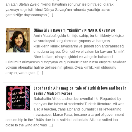
anlatan Stefan Zweig, “kendi hayatının sonunu” ise bir trajedi olarak
yazmayı seçmişti. İkinci Dünya Savaşı’nın ruhunda yarattığı acı ve
çaresizliğe dayanamayan […]
Ölümcül Bir Kavram; “Kimlik” / PINAR K. ÜRETMEN
Amin Maalouf, çoklu kimliğe sahip, bu kimlikleriyle kişisel
ve varoluşsal sorgulamasını yapmış ve barışmış
kişiliklerin kimlik savaşlarını ve şiddeti sonlandırabileceği
umudunu taşıyor. Ölümcül ve el yakan bir kavram “kimlik”.
Nice katliam, cinayet, şiddet ve vahşetin bahanesi.
Günümüz dünyasının distopyaya ve günümüz insanınınsa eleştirel zekâdan
yoksun otomatlar haline gelmesinin şifresi. Oysa kimlik, kim olduğunu
arayan, varoluşunu […]
Sabahattin Ali’s magical tale of Turkish love and loss in
Berlin / Malcolm Forbes
Sabahattin Ali led a short but eventful life. Regarded by
many as the father of modernist Turkish literature, Ali was
also a teacher, translator and journalist. His left-leaning
newspaper, Marco Pasa, became a target of government
censorship in the 1940s due to its satirical editorials. Ali also sailed too
close to the wind and was […]