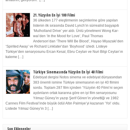
anlatırım, geliyorum.” […]
21. Yüzyılın En İyi 100 Filmi
36 ülkeden 177 eleştirmenin seçimlerine göre yapılan
listenin ilk sırasında David Lynch’in sürrealist başyapıtı
‘Mulholland Drive’ yer aldı. Ünlü yönetmeni Wong Kar-
wai’den ‘In the Mood for Love’, Paul Thomas
Anderson’dan ‘There Will Be Blood’, Hayao Miyazaki’den
‘Spirited Away’ ve Richard Linklater’dan ‘Boyhood’ izledi. Listeye
Türkiye’den senaryosunu Ercan Kesal, Ebru Ceylan ve Nuri Bilgi Ceylan’ın
kaleme […]
Türkiye Sinemasında Yüzyılın En İyi 40 Filmi
Edebiyat dergisi Notos sinema ve edebiyat dünyasından
383 önemli ismine Türkiye sinemasının en iyi 40 filmini
sordu. Toplam 287 film içinden ‘Yüzyılın 40 Filmi’ni seçen
aydınların ortak kararına göre en iyi film senaryosunu
Yılmaz Güney’in yazıp Şerif Gören’in yönettiği ve 1982
Cannes Film Festival’inde büyük ödül Altın Palmiye’yi kazanan ‘Yol’ oldu.
Listede Yılmaz Güney’in 3 […]
Son Eklenenler