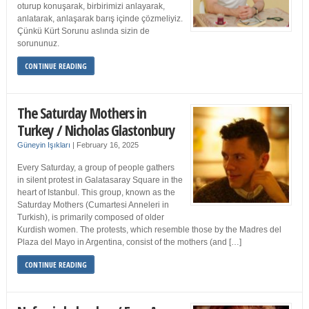
oturup konuşarak, birbirimizi anlayarak,
anlatarak, anlaşarak barış içinde çözmeliyiz.
Çünkü Kürt Sorunu aslında sizin de
sorununuz.
CONTINUE READING
The Saturday Mothers in
Turkey / Nicholas Glastonbury
Güneyin Işıkları
|
February 16, 2025
Every Saturday, a group of people gathers
in silent protest in Galatasaray Square in the
heart of Istanbul. This group, known as the
Saturday Mothers (Cumartesi Anneleri in
Turkish), is primarily composed of older
Kurdish women. The protests, which resemble those by the Madres del
Plaza del Mayo in Argentina, consist of the mothers (and […]
CONTINUE READING