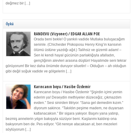
değmez bir […]
Öykü
RANDEVU (Vizyoner) / EDGAR ALLAN POE
Orada beni bekle! O yankılı vadide Mutlaka buluşacağım
seninle. (Chichester Piskoposu Henry King’in karısının
ölümü üstüne yazdığı ağıt.) Talihsiz ve gizemli adam! –
Sen ki kendi hayal gücünün parlaklığıyla afalladın,
gençliğinin alevleri arasına düştün! Hayalimde seni tekrar
görüyorum! Bir kez daha önümde duruyor siluetin! – Olduğun – ah olduğun
gibi değil soğuk vadide ve gölgelerin […]
Karıncanın boyu / Hasibe Özdemir
Karıncanın boyu / Hasibe Özdemir “Şişirdin içimi yemin
ederim ya! Deseydin methiyeler düzeceğiz, çıkmazdım
evden.” Sesi sinirden titriyor. “Sana gel demedim kızım.”
diyorum sakince. “Takıldın peşime madem, ne duyarsan
katlanacaksın.” Bir sigara yakıyor. Başını yana yatırıp,
bezmiş annelerin yılgın bakışıyla süzüyor beni. Kaşlarımı kaldırıp ona
bakıyorum ben de. Pes ediyor. “Git nereye atacaksan at, ben mezeleri
söylüyorum […]