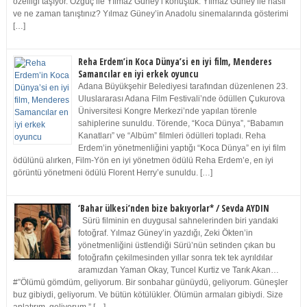
özelliği taşıyor. Özgüç ile Yılmaz Güney’i konuştuk. Yılmaz Güney ile nasıl
ve ne zaman tanıştınız? Yılmaz Güney’in Anadolu sinemalarında gösterimi
[…]
Reha Erdem’in Koca Dünya’si en iyi film, Menderes
Samancılar en iyi erkek oyuncu
Adana Büyükşehir Belediyesi tarafından düzenlenen 23.
Uluslararası Adana Film Festivali’nde ödüllen Çukurova
Üniversitesi Kongre Merkezi’nde yapılan törenle
sahiplerine sunuldu. Törende, “Koca Dünya”, “Babamın
Kanatları” ve “Albüm” filmleri ödülleri topladı. Reha
Erdem’in yönetmenliğini yaptığı “Koca Dünya” en iyi film
ödülünü alırken, Film-Yön en iyi yönetmen ödülü Reha Erdem’e, en iyi
görüntü yönetmeni ödülü Florent Herry’e sunuldu. […]
‘Bahar ülkesi’nden bize bakıyorlar* / Sevda AYDIN
Sürü filminin en duygusal sahnelerinden biri yandaki
fotoğraf. Yılmaz Güney’in yazdığı, Zeki Ökten’in
yönetmenliğini üstlendiği Sürü’nün setinden çıkan bu
fotoğrafın çekilmesinden yıllar sonra tek tek ayrıldılar
aramızdan Yaman Okay, Tuncel Kurtiz ve Tarık Akan…
#”Ölümü gömdüm, geliyorum. Bir sonbahar günüydü, geliyorum. Güneşler
buz gibiydi, geliyorum. Ve bütün kötülükler. Ölümün armaları gibiydi. Size