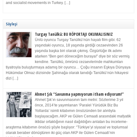
and socialist movements in Turkey. […]
Söyleşi
Turgay Tanülkü: BU RÖPORTAJI OKUMALISINIZ
Ünlü oyuncu Turgay Tanülkü’nün hayatı film gibi. 62
yaşındaki oyuncu, 18 yaşında girdiği cezaevinden 26
yaşında başka biri olarak çıkmış. Özgürlüğe ilk adımı
atarken “Ben geri döneceğim buraya!” diye bir söz vermiş
kendine. Tanülkü, ömrünü cezaevlerinde mahkumları
tiyatroyla buluşturmaya adamış bir oyuncu… Çoğu insanın Eşkıya Dünyaya
Hükümdar Olmaz dizisinde Şahinağa olarak tanıdığı Tanülkü’nün hikayesi
dizi […]
Ahmet Şık “Savunma yapmıyorum itham ediyorum!”
Ahmet Şık’ın savunmasının tam metni: Sözlerime 3 yıl
önce, 2014’te yayımlanan ‘Paralel Yürüdük Biz Bu
Yollarda’ isimli kitabımın önsözünden bir alıntıyla
başlayacağım. AKP ve Gülen Cemaati arasındaki mafyatik
iktidar ortaklığının nasıl dağıldığını anlatan bu inceleme-
araştırma kitabımın önsözü şöyle başlıyor: “Türkiye’yi siyasal ve toplumsal
olarak beraber dönüştüren iki güç olan AKP ile Gülen Cemaati’nin