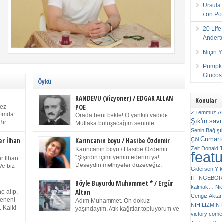
Ursula 
/ on P
20 Lif
Andert
Niçin 
Pumpki
Glucose
Öykü
RANDEVU (Vizyoner) / EDGAR ALLAN
Konular
POE
kez
2 Temmuz
A
anımda
Orada beni bekle! O yankılı vadide
Şık'ın sav
Bir
Mutlaka buluşacağım seninle.
ıp
Senin
Bağışı
(Chichester Piskoposu Henry King’in
m bir
Cumarte
karısının ölümü üstüne yazdığı ağıt.) Talihsiz ve
Çöl
er İlhan
Karıncanın boyu / Hasibe Özdemir
gizemli adam! – Sen ki kendi hayal gücünün
Zeit
Donald 
Karıncanın boyu / Hasibe Özdemir
feat
ziran
parlaklığıyla afalladın, gençliğinin alevleri arasına
“Şişirdin içimi yemin ederim ya!
r İlhan
düştün! Hayalimde seni tekrar görüyorum! Bir kez
Deseydin methiyeler düzeceğiz,
Ve biz
Gidersen Yık
daha önümde duruyor siluetin! – Olduğun – ah
çıkmazdım evden.” Sesi sinirden
 kardeş
IT
INGEBO
olduğun gibi değil soğuk vadide ve gölgelerin […]
titriyor. “Sana gel demedim kızım.” diyorum sakince.
Benim
Böyle Buyurdu Muhammet * / Ergür
kalmak…
Ni
“Takıldın peşime madem, ne duyarsan
Altan
e alıp,
Cengiz Aktar
katlanacaksın.” Bir sigara yakıyor. Başını yana yatırıp,
 olduğu
Çeneni
Adım Muhammet. On dokuz
bezmiş annelerin yılgın bakışıyla süzüyor beni.
NİHİLİZMİ
. Kalk!
yaşındayım. Atık kağıtlar topluyorum ve
Kaşlarımı kaldırıp ona bakıyorum ben de. Pes ediyor.
victory comes
ışarda
Kızılay`dan Ulus`a kadar üç kez
“Git nereye atacaksan at, ben mezeleri söylüyorum