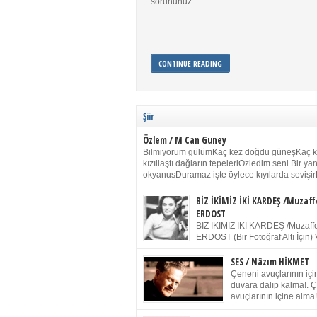
sorununuz.
CONTINUE READING
Şiir
Özlem / M Can Guney
Bilmiyorum gülümKaç kez doğdu güneşKaç 
kızıllaştı dağların tepeleriÖzledim seni Bir y
okyanusDuramaz işte öylece kıyılarda sevişir
yanımdaYanık kül rengi toprak sessizliğiSalın
dururSokulur yalnızlığıma kokun olur Gözleri
BİZ İKİMİZ İKİ KARDEŞ /Muzaff
buruk gülümsemeDudağımda buğusu
ERDOST
öpüşlerinGeceler boyuÖzledim seni 2004 Ha
BİZ İKİMİZ İKİ KARDEŞ /Muzaffe
Sydney / Toplumsal Kaynak / Memduh Güney
ERDOST (Bir Fotoğraf Altı İçin) 
geleceğiz bir gün, biz ikimiz İki
Duracağız Fotoğrafımızda durduğumuz gibi 
SES / Nâzım HİKMET
ellerimde kelepçe Yüzümde yapay bir gülüş
Çeneni avuçlarının için
(Kelepçeyi yadırgamanın gülüşü belki İlk kez
duvara dalıp kalma!. 
için Sonra alıştım Ve unuttum sonra kelepçeyi
avuçlarının içine alma!
bileklerimde) Senin yüzün İçerde olmanın ve
Pencereye gel! Bak! D
umudun arasında Ve ilk […]