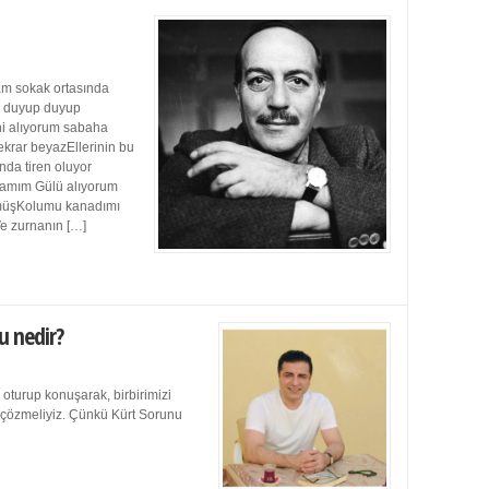
m sokak ortasında
ı duyup duyup
ini alıyorum sabaha
ekrar beyazEllerinin bu
da tiren oluyor
damım Gülü alıyorum
müşKolumu kanadımı
Ve zurnanın […]
u nedir?
 oturup konuşarak, birbirimizi
e çözmeliyiz. Çünkü Kürt Sorunu