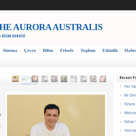
 / THE AURORA AUSTRALIS
e BİLİM DERGİSİ
Sinema
Çevre
Bilim
Felsefe
Toplum
Etkinlik
Habe
Recent P
Her Ya
Bir De
Özlem 
Welcom
z
Orhan 
.
Yeni ba