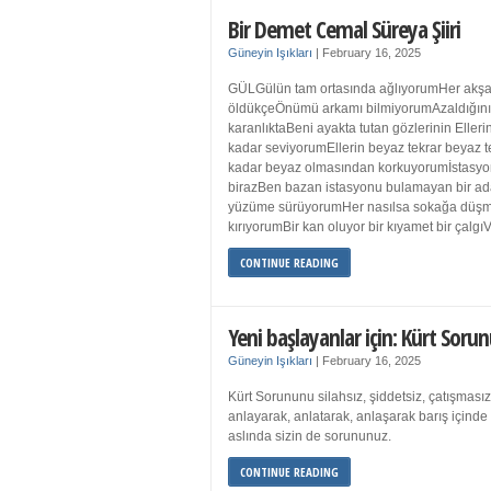
Bir Demet Cemal Süreya Şiiri
Güneyin Işıkları
|
February 16, 2025
GÜLGülün tam ortasında ağlıyorumHer akşa
öldükçeÖnümü arkamı bilmiyorumAzaldığın
karanlıktaBeni ayakta tutan gözlerinin Eller
kadar seviyorumEllerin beyaz tekrar beyaz t
kadar beyaz olmasından korkuyorumİstasyon
birazBen bazan istasyonu bulamayan bir a
yüzüme sürüyorumHer nasılsa sokağa düş
kırıyorumBir kan oluyor bir kıyamet bir çalgı
CONTINUE READING
Yeni başlayanlar için: Kürt Sorun
Güneyin Işıkları
|
February 16, 2025
Kürt Sorununu silahsız, şiddetsiz, çatışmasız
anlayarak, anlatarak, anlaşarak barış içind
aslında sizin de sorununuz.
CONTINUE READING