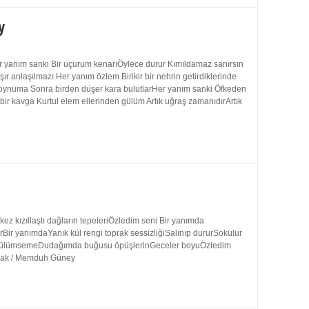
y
 yanım sanki Bir uçurum kenarıÖylece durur Kımıldamaz sanırsın
 anlaşılmazı Her yanım özlem Birikir bir nehrin getirdiklerinde
 boynuma Sonra birden düşer kara bulutlarHer yanım sanki Öfkeden
bir kavga Kurtul elem ellerinden gülüm Artık uğraş zamanıdırArtık
 kızıllaştı dağların tepeleriÖzledim seni Bir yanımda
rBir yanımdaYanık kül rengi toprak sessizliğiSalınıp dururSokulur
uk gülümsemeDudağımda buğusu öpüşlerinGeceler boyuÖzledim
ynak / Memduh Güney