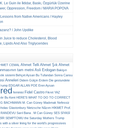
K. Le Guin ile İktidar, Baskı, Özgürlük Üzerine
ower, Oppression, Freedom / MARIA POPOVA
e Lessons from Native Americans / Hayley
on
Yazarız? / John Updike
n Juice to reduce Cholesterol, Blood
, Lipids And Also Triglycerides
Ahmet Telli
Ahmet Şık
Ahmet
HMET CEMAL
unmasının tam metni
Asli Erdogan
Bakişın
klık sistemi
Behçet Aysan
Bu Tufandan Sonra
Cansu
si Anneleri
Didem Gülçin Erdem
Die gestundete
Trump
EDGAR ALLAN POE
Eren Aysan
ured
Fidel Castro
feminist
Fikret YAZ
ılır Bu Kent
HERE’S WHAT TO DO TO CORRECT
RG BACHMANN
M. Can Güney
Madımak
Nefessiz
cholas Glastonbury
Nietzsche
Nâzım HİKMET
Prof.
RANDEVU
Sarıl Bana . M Can Güney
SES
SİYASİ
N BİR SEMPTOMU
the Saturday Mothers
Trump
 with a silver lining for the world’s progressives