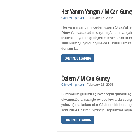
Her Yanım Yangın / M Can Gune
Güneyin Işıkları
|
February 16, 2025
Her yanım yangın İnceden uzanır Sivas’aHer
DünyaNe yapacağını şaşırmışAnlamaya çalışır
usulcaHer yanım gülüşleri Sımsıcak sarılır
sırılsıklam Şu yorgun yürekte Durdurulamaz 
denizin […]
CONTINUE READING
Özlem / M Can Guney
Güneyin Işıkları
|
February 16, 2025
Bilmiyorum gülümKaç kez doğdu güneşKaç kez
okyanusDuramaz işte öylece kıyılarda sevişi
yalnızlığıma kokun olur Gözlerim bir bur
seni 2004 Haziran Sydney / Toplumsal Ka
CONTINUE READING