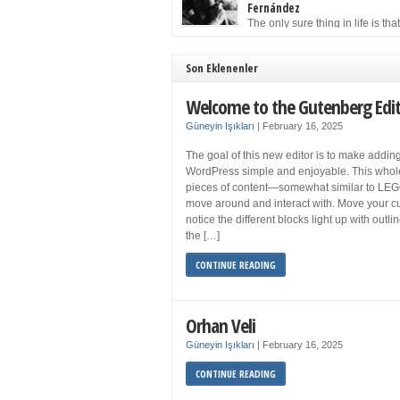
to solution may well be to get more sleep but 
Fernández
you get your 8 hours a night and still feel fati
The only sure thing in life is tha
when your […]
must die. Having seen the occa
images of the frail Fidel Castro at 90, one kne
sooner rather than later the leader of the Cu
Son Eklenenler
Revolution would succumb to that most strict o
human laws. Although saddened in very pers
Welcome to the Gutenberg Edi
ways by the […]
Güneyin Işıkları
|
February 16, 2025
The goal of this new editor is to make adding
WordPress simple and enjoyable. This whol
pieces of content—somewhat similar to LEG
move around and interact with. Move your cu
notice the different blocks light up with outl
the […]
CONTINUE READING
Orhan Veli
Güneyin Işıkları
|
February 16, 2025
CONTINUE READING