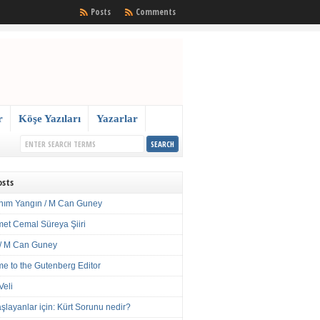
Posts
Comments
r
Köşe Yazıları
Yazarlar
osts
nım Yangın / M Can Guney
met Cemal Süreya Şiiri
/ M Can Guney
e to the Gutenberg Editor
Veli
şlayanlar için: Kürt Sorunu nedir?