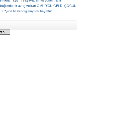
ne kadar faşizmi yaşayacak
Vizyoner
Yanis
üreğimde bir avuç volkan
ÖMÜR'CÜ GELDİ ÇOCUK
LİK
‘Şiirin beslendiği kaynak hayattır’