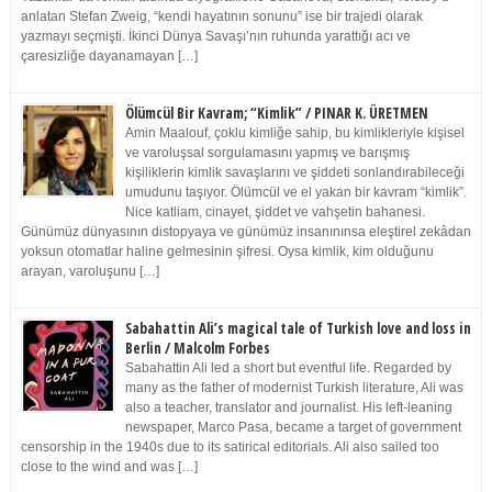
anlatan Stefan Zweig, “kendi hayatının sonunu” ise bir trajedi olarak
yazmayı seçmişti. İkinci Dünya Savaşı’nın ruhunda yarattığı acı ve
çaresizliğe dayanamayan […]
Ölümcül Bir Kavram; “Kimlik” / PINAR K. ÜRETMEN
Amin Maalouf, çoklu kimliğe sahip, bu kimlikleriyle kişisel
ve varoluşsal sorgulamasını yapmış ve barışmış
kişiliklerin kimlik savaşlarını ve şiddeti sonlandırabileceği
umudunu taşıyor. Ölümcül ve el yakan bir kavram “kimlik”.
Nice katliam, cinayet, şiddet ve vahşetin bahanesi.
Günümüz dünyasının distopyaya ve günümüz insanınınsa eleştirel zekâdan
yoksun otomatlar haline gelmesinin şifresi. Oysa kimlik, kim olduğunu
arayan, varoluşunu […]
Sabahattin Ali’s magical tale of Turkish love and loss in
Berlin / Malcolm Forbes
Sabahattin Ali led a short but eventful life. Regarded by
many as the father of modernist Turkish literature, Ali was
also a teacher, translator and journalist. His left-leaning
newspaper, Marco Pasa, became a target of government
censorship in the 1940s due to its satirical editorials. Ali also sailed too
close to the wind and was […]