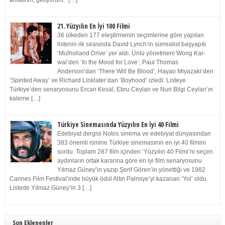
anlatırım, geliyorum.” […]
21. Yüzyılın En İyi 100 Filmi
36 ülkeden 177 eleştirmenin seçimlerine göre yapılan
listenin ilk sırasında David Lynch’in sürrealist başyapıtı
‘Mulholland Drive’ yer aldı. Ünlü yönetmeni Wong Kar-
wai’den ‘In the Mood for Love’, Paul Thomas
Anderson’dan ‘There Will Be Blood’, Hayao Miyazaki’den
‘Spirited Away’ ve Richard Linklater’dan ‘Boyhood’ izledi. Listeye
Türkiye’den senaryosunu Ercan Kesal, Ebru Ceylan ve Nuri Bilgi Ceylan’ın
kaleme […]
Türkiye Sinemasında Yüzyılın En İyi 40 Filmi
Edebiyat dergisi Notos sinema ve edebiyat dünyasından
383 önemli ismine Türkiye sinemasının en iyi 40 filmini
sordu. Toplam 287 film içinden ‘Yüzyılın 40 Filmi’ni seçen
aydınların ortak kararına göre en iyi film senaryosunu
Yılmaz Güney’in yazıp Şerif Gören’in yönettiği ve 1982
Cannes Film Festival’inde büyük ödül Altın Palmiye’yi kazanan ‘Yol’ oldu.
Listede Yılmaz Güney’in 3 […]
Son Eklenenler