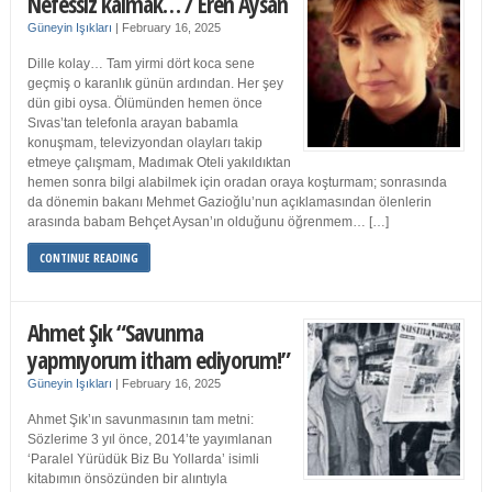
Nefessiz kalmak… / Eren Aysan
Güneyin Işıkları
|
February 16, 2025
Dille kolay… Tam yirmi dört koca sene
geçmiş o karanlık günün ardından. Her şey
dün gibi oysa. Ölümünden hemen önce
Sıvas’tan telefonla arayan babamla
konuşmam, televizyondan olayları takip
etmeye çalışmam, Madımak Oteli yakıldıktan
hemen sonra bilgi alabilmek için oradan oraya koşturmam; sonrasında
da dönemin bakanı Mehmet Gazioğlu’nun açıklamasından ölenlerin
arasında babam Behçet Aysan’ın olduğunu öğrenmem… […]
CONTINUE READING
Ahmet Şık “Savunma
yapmıyorum itham ediyorum!”
Güneyin Işıkları
|
February 16, 2025
Ahmet Şık’ın savunmasının tam metni:
Sözlerime 3 yıl önce, 2014’te yayımlanan
‘Paralel Yürüdük Biz Bu Yollarda’ isimli
kitabımın önsözünden bir alıntıyla