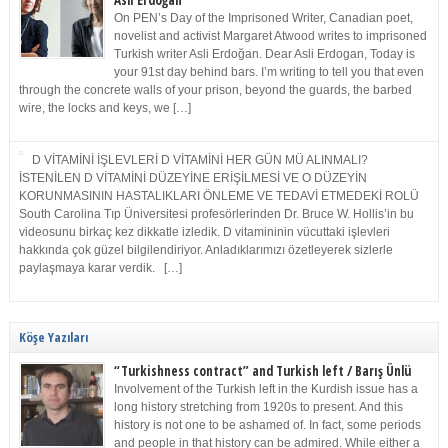
Asli Erdoğan
On PEN’s Day of the Imprisoned Writer, Canadian poet,
novelist and activist Margaret Atwood writes to imprisoned
Turkish writer Asli Erdoğan. Dear Asli Erdogan, Today is
your 91st day behind bars. I’m writing to tell you that even
through the concrete walls of your prison, beyond the guards, the barbed
wire, the locks and keys, we […]
D VİTAMİNİ İŞLEVLERİ D VİTAMİNİ HER GÜN MÜ ALINMALI?
İSTENİLEN D VİTAMİNİ DÜZEYİNE ERİŞİLMESİ VE O DÜZEYİN
KORUNMASININ HASTALIKLARI ÖNLEME VE TEDAVİ ETMEDEKİ ROLÜ
South Carolina Tıp Üniversitesi profesörlerinden Dr. Bruce W. Hollis’in bu
videosunu birkaç kez dikkatle izledik. D vitamininin vücuttaki işlevleri
hakkında çok güzel bilgilendiriyor. Anladıklarımızı özetleyerek sizlerle
paylaşmaya karar verdik. […]
Köşe Yazıları
“Turkishness contract” and Turkish left / Barış Ünlü
Involvement of the Turkish left in the Kurdish issue has a
long history stretching from 1920s to present. And this
history is not one to be ashamed of. In fact, some periods
and people in that history can be admired. While either a