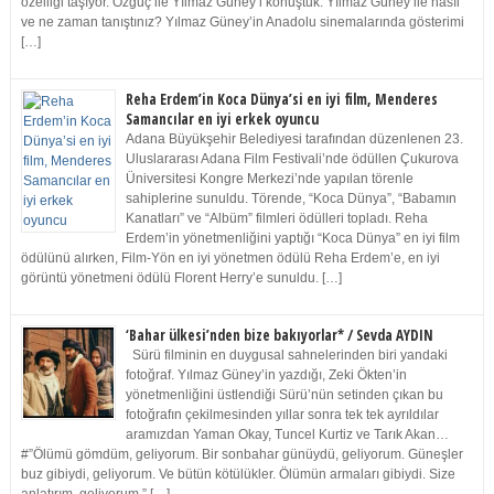
özelliği taşıyor. Özgüç ile Yılmaz Güney’i konuştuk. Yılmaz Güney ile nasıl
ve ne zaman tanıştınız? Yılmaz Güney’in Anadolu sinemalarında gösterimi
[…]
Reha Erdem’in Koca Dünya’si en iyi film, Menderes
Samancılar en iyi erkek oyuncu
Adana Büyükşehir Belediyesi tarafından düzenlenen 23.
Uluslararası Adana Film Festivali’nde ödüllen Çukurova
Üniversitesi Kongre Merkezi’nde yapılan törenle
sahiplerine sunuldu. Törende, “Koca Dünya”, “Babamın
Kanatları” ve “Albüm” filmleri ödülleri topladı. Reha
Erdem’in yönetmenliğini yaptığı “Koca Dünya” en iyi film
ödülünü alırken, Film-Yön en iyi yönetmen ödülü Reha Erdem’e, en iyi
görüntü yönetmeni ödülü Florent Herry’e sunuldu. […]
‘Bahar ülkesi’nden bize bakıyorlar* / Sevda AYDIN
Sürü filminin en duygusal sahnelerinden biri yandaki
fotoğraf. Yılmaz Güney’in yazdığı, Zeki Ökten’in
yönetmenliğini üstlendiği Sürü’nün setinden çıkan bu
fotoğrafın çekilmesinden yıllar sonra tek tek ayrıldılar
aramızdan Yaman Okay, Tuncel Kurtiz ve Tarık Akan…
#”Ölümü gömdüm, geliyorum. Bir sonbahar günüydü, geliyorum. Güneşler
buz gibiydi, geliyorum. Ve bütün kötülükler. Ölümün armaları gibiydi. Size