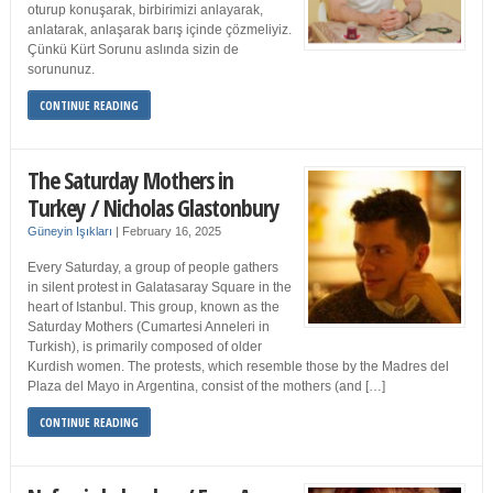
oturup konuşarak, birbirimizi anlayarak,
anlatarak, anlaşarak barış içinde çözmeliyiz.
Çünkü Kürt Sorunu aslında sizin de
sorununuz.
CONTINUE READING
The Saturday Mothers in
Turkey / Nicholas Glastonbury
Güneyin Işıkları
|
February 16, 2025
Every Saturday, a group of people gathers
in silent protest in Galatasaray Square in the
heart of Istanbul. This group, known as the
Saturday Mothers (Cumartesi Anneleri in
Turkish), is primarily composed of older
Kurdish women. The protests, which resemble those by the Madres del
Plaza del Mayo in Argentina, consist of the mothers (and […]
CONTINUE READING