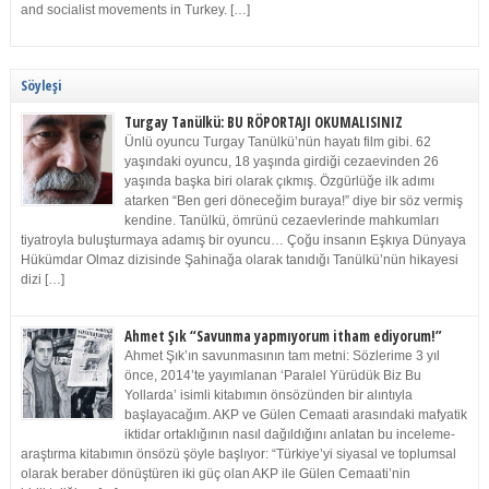
and socialist movements in Turkey. […]
Söyleşi
Turgay Tanülkü: BU RÖPORTAJI OKUMALISINIZ
Ünlü oyuncu Turgay Tanülkü’nün hayatı film gibi. 62
yaşındaki oyuncu, 18 yaşında girdiği cezaevinden 26
yaşında başka biri olarak çıkmış. Özgürlüğe ilk adımı
atarken “Ben geri döneceğim buraya!” diye bir söz vermiş
kendine. Tanülkü, ömrünü cezaevlerinde mahkumları
tiyatroyla buluşturmaya adamış bir oyuncu… Çoğu insanın Eşkıya Dünyaya
Hükümdar Olmaz dizisinde Şahinağa olarak tanıdığı Tanülkü’nün hikayesi
dizi […]
Ahmet Şık “Savunma yapmıyorum itham ediyorum!”
Ahmet Şık’ın savunmasının tam metni: Sözlerime 3 yıl
önce, 2014’te yayımlanan ‘Paralel Yürüdük Biz Bu
Yollarda’ isimli kitabımın önsözünden bir alıntıyla
başlayacağım. AKP ve Gülen Cemaati arasındaki mafyatik
iktidar ortaklığının nasıl dağıldığını anlatan bu inceleme-
araştırma kitabımın önsözü şöyle başlıyor: “Türkiye’yi siyasal ve toplumsal
olarak beraber dönüştüren iki güç olan AKP ile Gülen Cemaati’nin