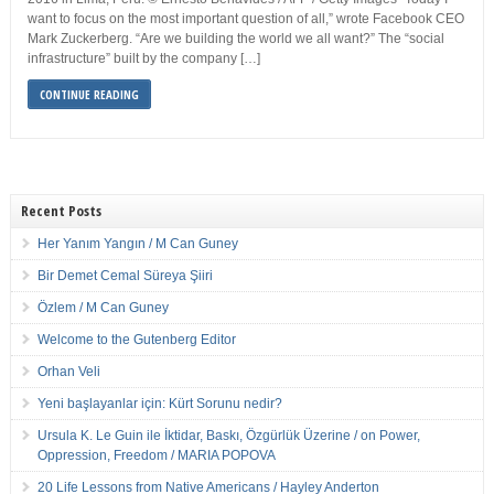
want to focus on the most important question of all,” wrote Facebook CEO
Mark Zuckerberg. “Are we building the world we all want?” The “social
infrastructure” built by the company […]
CONTINUE READING
Recent Posts
Her Yanım Yangın / M Can Guney
Bir Demet Cemal Süreya Şiiri
Özlem / M Can Guney
Welcome to the Gutenberg Editor
Orhan Veli
Yeni başlayanlar için: Kürt Sorunu nedir?
Ursula K. Le Guin ile İktidar, Baskı, Özgürlük Üzerine / on Power,
Oppression, Freedom / MARIA POPOVA
20 Life Lessons from Native Americans / Hayley Anderton