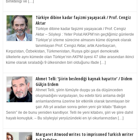
birlikteliği ve […]
Türkiye dibine kadar faşizmi yaşayacak / Prof. Cengiz
Aktar
Türkiye dibine kadar faşizmi yaşayacak / Prof. Cengiz
Aktar – Söyleşi : Yeter Polat AKPM’nin geçtiğimiz günlerde
Türkiye’yi izleme sürecine almasını küme düşmek olarak
tanımlayan Prof. Cengiz Aktar, artık Azerbaycan,
Kırgızistan, Özbekistan, Türkmenistan, Rusya gibi gayri demokratik
ülkelerle aynı kümede olan Türkiye’nin AKPM üyesi 47 ülke arasından ikinci
küme olarak sıraladığı 9 ülkesinden biri olduğunu ifade […]
Ahmet Telli: ‘Şiirin beslendiği kaynak hayattır’ / Didem
Gülçin Erdem
Ahmet Telli, şiirin tümüyle duygu ya da düşünceden
oluşmadığını vurgulayan, bu edebi türü anlama değil
anlamlandırma üzerine bir etkinlik olarak tanımlayan bir
şair. Altı yıl aradan sonra gelen yeni şiir kitabı “Bakışın
Senin” ile de bunu yeniden kanıtlıyor. Telli ile yeni kitabını, şiiri ve şiire dahil
hayatı konuştuk. – Bu söyleşiyi yeryüzündeki en iyi okurlarınızdan […]
Margaret Atwood writes to imprisoned Turkish writer