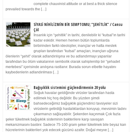
complete chauvinist attitude or at best a thick silence
prevailed towards the […]
SİYASİ NİHİLİZMİN BİR SEMPTOMU; “ŞEHİTLİK” / Cansu
Çöl
İnsanlık için “şehitlik” in tarihi, denilebilir ki “kutsal”ın tarihi
kadar eskidir. Hemen hemen bütün toplumlarda
birbirinden farklı ideolojiler, inançlar ve hatta meslek
grupları tarafından “kutsal” amaçları, inançları uğruna
ölenlerin “şehit” olarak adlandırılışına ve bu adlandırmayı yapanlar
tarafından bu ölüm vakalarının sembolik olarak sahiplenilip bir “şehadet
mertebesi” içerisinde anılışına rastlanır. Burada sorun elbette hayatını
kaybedenlerin adlandırılması […]
Bağışıklık sistemini güçlendirmenin 20 yolu
Soğuk havalar geldiğinde virüsler tarafından hasta
edilmek hiç hoş değildir. Bu yüzden şimdi
bahsedeceğimiz bağışıklık güçlendirici tavsiyeler sizi
virüslerin getirdiği hastalıklardan koruyup, mevsimin tadını
çıkarmanızı sağlayabilir. Şekerden kaçınmak Çok fazla
şeker tüketmek bağışıklık sisteminin bakterilere karşı savaşan
mekanizmasını bastırır. Sadece 75-100 gram şeker tüketmek bile beyaz kan
hücrelerinin bakterileri yok edecek gücünü azaltır. Doğal meyve […]