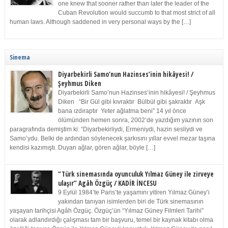
one knew that sooner rather than later the leader of the
Cuban Revolution would succumb to that most strict of all
human laws. Although saddened in very personal ways by the […]
Sinema
Diyarbekirli Samo’nun Hazinses’inin hikâyesi! /
Şeyhmus Diken
Diyarbekirli Samo’nun Hazinses’inin hikâyesi! / Şeyhmus
Diken “Bir Gül gibi kıvraktır Bülbül gibi şakraktır Aşk
bana ızdıraptır Yeter ağlatma beni” 14 yıl önce
ölümünden hemen sonra, 2002’de yazdığım yazının son
paragrafında demiştim ki: “Diyarbekirliydi, Ermeniydi, hazin sesliydi ve
Samo’ydu. Belki de ardından söylenecek şarkısını yıllar evvel mezar taşına
kendisi kazımıştı. Duyan ağlar, gören ağlar, böyle […]
“Türk sinemasında oyunculuk Yılmaz Güney ile zirveye
ulaşır” Agâh Özgüç / KADİR İNCESU
9 Eylül 1984’te Paris’te yaşamını yitiren Yılmaz Güney’i
yakından tanıyan isimlerden biri de Türk sinemasının
yaşayan tarihçisi Agâh Özgüç. Özgüç’ün “Yılmaz Güney Filmleri Tarihi”
olarak adlandırdığı çalışması tam bir başvuru, temel bir kaynak kitabı olma