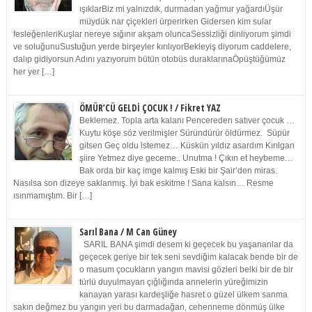
ışıklarBiz mi yalnızdık, durmadan yağmur yağardıÜşür
müydük nar çiçekleri ürperirken Gidersen kim sular
fesleğenleriKuşlar nereye sığınır akşam oluncaSessizliği dinliyorum şimdi
ve soluğunuSustuğun yerde birşeyler kırılıyorBekleyiş diyorum caddelere,
dalıp gidiyorsun Adını yazıyorum bütün otobüs duraklarınaÖpüştüğümüz
her yer […]
ÖMÜR’CÜ GELDİ ÇOCUK ! / Fikret YAZ
Beklemez. Topla arta kalanı Pencereden satıver çocuk …
Kuytu köşe söz verilmişler Süründürür öldürmez. Süpür
gitsen Geç oldu istemez… Küskün yıldız asardım Kırılgan
şiire Yetmez diye geceme.. Unutma ! Çıkın et heybeme…
Bak orda bir kaç imge kalmış Eski bir Şair’den miras.
Nasılsa son dizeye saklanmış. İyi bak eskitme ! Sana kalsın… Resme
ısınmamıştım. Bir […]
Sarıl Bana / M Can Güney
SARIL BANA şimdi desem ki geçecek bu yaşananlar da
geçecek geriye bir tek seni sevdiğim kalacak bende bir de
o masum çocukların yangın mavisi gözleri belki bir de bir
türlü duyulmayan çığlığında annelerin yüreğimizin
kanayan yarası kardeşliğe hasret o güzel ülkem sanma
sakın değmez bu yangın yeri bu darmadağan, cehenneme dönmüş ülke