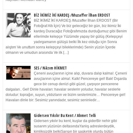
BİZ İKİMİZ İKİ KARDEŞ /Muzaffer İlhan ERDOST
BİZ İKİMİZ İKİ KARDEŞ /Muzaffer İlhan ERDOST (Bir
Fotoğraf Altı İçin) Ve biz geleceğiz bir gün, biz ikimiz İki
kardeş Duracağız Fotoğrafımızda durduğumuz gibi Benim
ellerimde kelepçe Yüzümde yapay bir gülüş (Kelepçeyi
yadırgamanın gülüşü belki İlk kez olduğu için Sonra
alıştım Ve unuttum sonra kelepçeyi bileklerimde) Senin yüzün İçerde
olmanın ve umudun arasında Ve ilk […]
SES / Nâzım HİKMET
Çeneni avuçlarının içine alıp, duvara dalıp kalma!. Çeneni
avuçlarının içine alma!. Kalk! Pencereye gel! Bak! Dışarda
gece bir cenup denizi gibi güzel, çarpıyor pencerene
dalgaları.. Gel! Dinle havaları: havalar seslerin yoludur, havalar seslerle
doludur: toprağın, suyun, yıldızların ve bizim seslerimizle… Pencereye gel!
Havaları dinle bir: Sesimiz yanındadır, sesimiz seninledir…
Gidersen Yıkılır Bu Kent / Ahmet Telli
Gidersen yıkılır bu kent, kuşlar da giderBir nehir gibi
susarım yüzünün deltasındaYanlış adreslerdeydik,
kimliksizdik belkiSarışın bir şaşkınlık olurdu bütün