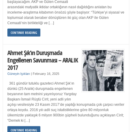
başlayacağım. AKP ve Gülen Cemaati
arasındaki mafyatik iktidar ortaklığının nasıl dağıldığını anlatan bu
inceleme-araştırma kitabımın önsözü şöyle başlıyor: “Türkiye’yi siyasal ve
toplumsal olarak beraber dönüştüren iki güç olan AKP ile Gülen
Cemaati’nin birlikteliği ve […]
CONTINUE READING
Ahmet Şık’ın Duruşmada
Engellenen Savunması – ARALIK
2017
Güneyin Işıkları
|
February 16, 2025
361 gündür tutuklu gazeteci Ahmet Şık’ın
dünkü (25 Aralık) duruşmada engellenen
beyanının tam metnini yayınlıyoruz Yargıtay
Başkanı İsmail Rüştü Cirit, yeni adli yılın
açılışı vesilesiyle 23 Kasım 2017’de yaptığı konuşmada çok çarpıcı veriler
ortaya koydu. 2016 yılı adli suç istatistiklerine göre 80 milyonluk
ülkemizde yaklaşık 6 milyon 900bin şüpheli bulunduğunu açıklayan Cirit;
“Demek ki […]
CONTINUE READING