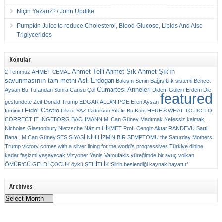
Niçin Yazarız? / John Updike
Pumpkin Juice to reduce Cholesterol, Blood Glucose, Lipids And Also
Triglycerides
Konular
Ahmet Telli
Ahmet Şık
Ahmet Şık'ın
2 Temmuz
AHMET CEMAL
savunmasının tam metni
Asli Erdogan
Bakişın Senin
Bağışıklık sistemi
Behçet
Cumartesi Anneleri
Aysan
Bu Tufandan Sonra
Cansu Çöl
Didem Gülçin Erdem
Die
featured
gestundete Zeit
Donald Trump
EDGAR ALLAN POE
Eren Aysan
Fidel Castro
feminist
Fikret YAZ
Gidersen Yıkılır Bu Kent
HERE’S WHAT TO DO TO
CORRECT IT
INGEBORG BACHMANN
M. Can Güney
Madımak
Nefessiz kalmak…
Nicholas Glastonbury
Nietzsche
Nâzım HİKMET
Prof. Cengiz Aktar
RANDEVU
Sarıl
Bana . M Can Güney
SES
SİYASİ NİHİLİZMİN BİR SEMPTOMU
the Saturday Mothers
Trump victory comes with a silver lining for the world’s progressives
Türkiye dibine
kadar faşizmi yaşayacak
Vizyoner
Yanis Varoufakis
yüreğimde bir avuç volkan
ÖMÜR'CÜ GELDİ ÇOCUK
öykü
ŞEHİTLİK
‘Şiirin beslendiği kaynak hayattır’
Archives
Archives