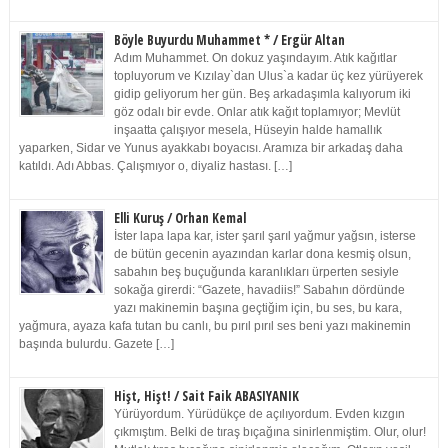
Böyle Buyurdu Muhammet * / Ergür Altan
Adım Muhammet. On dokuz yaşındayım. Atık kağıtlar
topluyorum ve Kızılay`dan Ulus`a kadar üç kez yürüyerek
gidip geliyorum her gün. Beş arkadaşımla kalıyorum iki
göz odalı bir evde. Onlar atık kağıt toplamıyor; Mevlüt
inşaatta çalışıyor mesela, Hüseyin halde hamallık
yaparken, Sidar ve Yunus ayakkabı boyacısı. Aramıza bir arkadaş daha
katıldı. Adı Abbas. Çalışmıyor o, diyaliz hastası. […]
Elli Kuruş / Orhan Kemal
İster lapa lapa kar, ister şarıl şarıl yağmur yağsın, isterse
de bütün gecenin ayazından karlar dona kesmiş olsun,
sabahın beş buçuğunda karanlıkları ürperten sesiyle
sokağa girerdi: “Gazete, havadiis!” Sabahın dördünde
yazı makinemin başına geçtiğim için, bu ses, bu kara,
yağmura, ayaza kafa tutan bu canlı, bu pırıl pırıl ses beni yazı makinemin
başında bulurdu. Gazete […]
Hişt, Hişt! / Sait Faik ABASIYANIK
Yürüyordum. Yürüdükçe de açılıyordum. Evden kızgın
çıkmıştım. Belki de tıraş bıçağına sinirlenmiştim. Olur, olur!