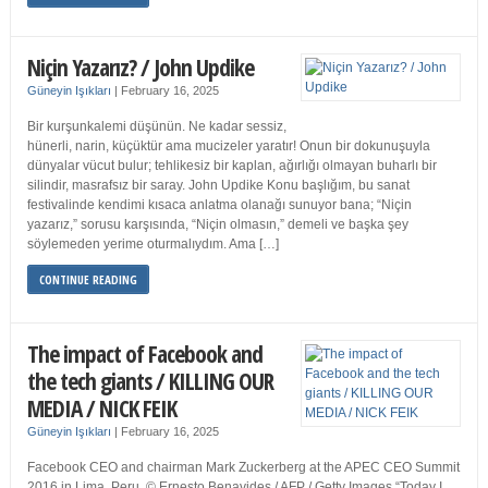
Niçin Yazarız? / John Updike
Güneyin Işıkları
|
February 16, 2025
Bir kurşunkalemi düşünün. Ne kadar sessiz,
hünerli, narin, küçüktür ama mucizeler yaratır! Onun bir dokunuşuyla
dünyalar vücut bulur; tehlikesiz bir kaplan, ağırlığı olmayan buharlı bir
silindir, masrafsız bir saray. John Updike Konu başlığım, bu sanat
festivalinde kendimi kısaca anlatma olanağı sunuyor bana; “Niçin
yazarız,” sorusu karşısında, “Niçin olmasın,” demeli ve başka şey
söylemeden yerime oturmalıydım. Ama […]
CONTINUE READING
The impact of Facebook and
the tech giants / KILLING OUR
MEDIA / NICK FEIK
Güneyin Işıkları
|
February 16, 2025
Facebook CEO and chairman Mark Zuckerberg at the APEC CEO Summit
2016 in Lima, Peru. © Ernesto Benavides / AFP / Getty Images “Today I