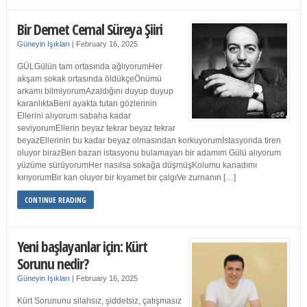
Bir Demet Cemal Süreya Şiiri
Güneyin Işıkları
|
February 16, 2025
GÜLGülün tam ortasında ağlıyorumHer
akşam sokak ortasında öldükçeÖnümü
arkamı bilmiyorumAzaldığını duyup duyup
karanlıktaBeni ayakta tutan gözlerinin
Ellerini alıyorum sabaha kadar
seviyorumEllerin beyaz tekrar beyaz tekrar
beyazEllerinin bu kadar beyaz olmasından korkuyorumİstasyonda tiren
oluyor birazBen bazan istasyonu bulamayan bir adamım Gülü alıyorum
yüzüme sürüyorumHer nasılsa sokağa düşmüşKolumu kanadımı
kırıyorumBir kan oluyor bir kıyamet bir çalgıVe zurnanın […]
CONTINUE READING
Yeni başlayanlar için: Kürt
Sorunu nedir?
Güneyin Işıkları
|
February 16, 2025
Kürt Sorununu silahsız, şiddetsiz, çatışmasız