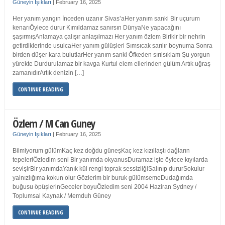
Güneyin Işıkları
|
February 16, 2025
Her yanım yangın İnceden uzanır Sivas’aHer yanım sanki Bir uçurum
kenarıÖylece durur Kımıldamaz sanırsın DünyaNe yapacağını
şaşırmışAnlamaya çalışır anlaşılmazı Her yanım özlem Birikir bir nehrin
getirdiklerinde usulcaHer yanım gülüşleri Sımsıcak sarılır boynuma Sonra
birden düşer kara bulutlarHer yanım sanki Öfkeden sırılsıklam Şu yorgun
yürekte Durdurulamaz bir kavga Kurtul elem ellerinden gülüm Artık uğraş
zamanıdırArtık denizin […]
CONTINUE READING
Özlem / M Can Guney
Güneyin Işıkları
|
February 16, 2025
Bilmiyorum gülümKaç kez doğdu güneşKaç kez kızıllaştı dağların
tepeleriÖzledim seni Bir yanımda okyanusDuramaz işte öylece kıyılarda
sevişirBir yanımdaYanık kül rengi toprak sessizliğiSalınıp dururSokulur
yalnızlığıma kokun olur Gözlerim bir buruk gülümsemeDudağımda
buğusu öpüşlerinGeceler boyuÖzledim seni 2004 Haziran Sydney /
Toplumsal Kaynak / Memduh Güney
CONTINUE READING