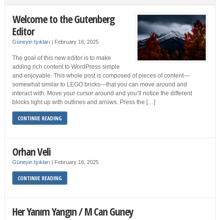
Welcome to the Gutenberg
Editor
Güneyin Işıkları
|
February 16, 2025
The goal of this new editor is to make
adding rich content to WordPress simple
and enjoyable. This whole post is composed of pieces of content—
somewhat similar to LEGO bricks—that you can move around and
interact with. Move your cursor around and you’ll notice the different
blocks light up with outlines and arrows. Press the […]
CONTINUE READING
Orhan Veli
Güneyin Işıkları
|
February 16, 2025
CONTINUE READING
Her Yanım Yangın / M Can Guney