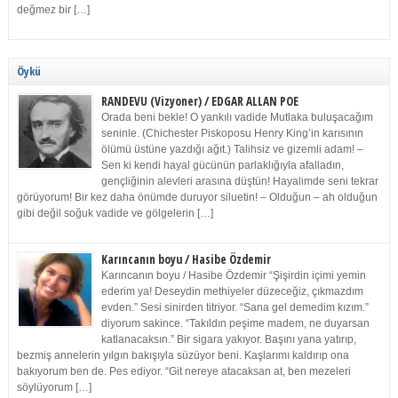
değmez bir […]
Öykü
RANDEVU (Vizyoner) / EDGAR ALLAN POE
Orada beni bekle! O yankılı vadide Mutlaka buluşacağım
seninle. (Chichester Piskoposu Henry King’in karısının
ölümü üstüne yazdığı ağıt.) Talihsiz ve gizemli adam! –
Sen ki kendi hayal gücünün parlaklığıyla afalladın,
gençliğinin alevleri arasına düştün! Hayalimde seni tekrar
görüyorum! Bir kez daha önümde duruyor siluetin! – Olduğun – ah olduğun
gibi değil soğuk vadide ve gölgelerin […]
Karıncanın boyu / Hasibe Özdemir
Karıncanın boyu / Hasibe Özdemir “Şişirdin içimi yemin
ederim ya! Deseydin methiyeler düzeceğiz, çıkmazdım
evden.” Sesi sinirden titriyor. “Sana gel demedim kızım.”
diyorum sakince. “Takıldın peşime madem, ne duyarsan
katlanacaksın.” Bir sigara yakıyor. Başını yana yatırıp,
bezmiş annelerin yılgın bakışıyla süzüyor beni. Kaşlarımı kaldırıp ona
bakıyorum ben de. Pes ediyor. “Git nereye atacaksan at, ben mezeleri
söylüyorum […]