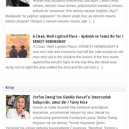
Mutlak tıraş bıçağına sinirlenmiş olacağım. Otların yeşil
olması, denizin mavi olması, gökyüzünün bulutsuz olması,
pekalâ bir meseledir. Kim demiş mesele değildir, diye?
Budalalık! Ya yağmur yağsaydı? Ya otların yeşili mor, ya denizin mavisi
kırmızı olsaydı? Olsaydı o zaman mesele olurdu, işte. […]
A Clean, Well-Lighted Place – Aydınlık ve Temiz Bir Yer /
ERNEST HEMINGWAY
A Clean, Well-Lighted Place / ERNEST HEMINGWAY It
was very late and everyone had left the cafe except an old
man who sat in the shadow the leaves of the tree made
against the electric light. In the day time the street was
dusty, but at night the dew settled the dust and the old man […]
Kitap
Stefan Zweig’ten Gündüz Vassaf’a: Umutsuzluk
bulaşıcıdır, umut da! / Türey Köse
Hayatı ve hatta siyaseti hep edebiyat aracılığıyla
kavramak, yorumlamak isteyen bir okur olarak bu
umutsuzluk günlerinde Avusturyalı yazar Stefan Zweig
düşüyor sık sık aklıma. “Kendi Hayatının Şiirini
Yazanlar”da roman tadında biyografilerle Casanova, Stendhal, Tolstoy’u