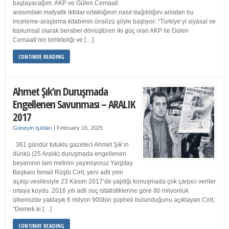
başlayacağım. AKP ve Gülen Cemaati
arasındaki mafyatik iktidar ortaklığının nasıl dağıldığını anlatan bu
inceleme-araştırma kitabımın önsözü şöyle başlıyor: “Türkiye’yi siyasal ve
toplumsal olarak beraber dönüştüren iki güç olan AKP ile Gülen
Cemaati’nin birlikteliği ve […]
CONTINUE READING
Ahmet Şık’ın Duruşmada
Engellenen Savunması – ARALIK
2017
Güneyin Işıkları
|
February 16, 2025
361 gündür tutuklu gazeteci Ahmet Şık’ın
dünkü (25 Aralık) duruşmada engellenen
beyanının tam metnini yayınlıyoruz Yargıtay
Başkanı İsmail Rüştü Cirit, yeni adli yılın
açılışı vesilesiyle 23 Kasım 2017’de yaptığı konuşmada çok çarpıcı veriler
ortaya koydu. 2016 yılı adli suç istatistiklerine göre 80 milyonluk
ülkemizde yaklaşık 6 milyon 900bin şüpheli bulunduğunu açıklayan Cirit;
“Demek ki […]
CONTINUE READING