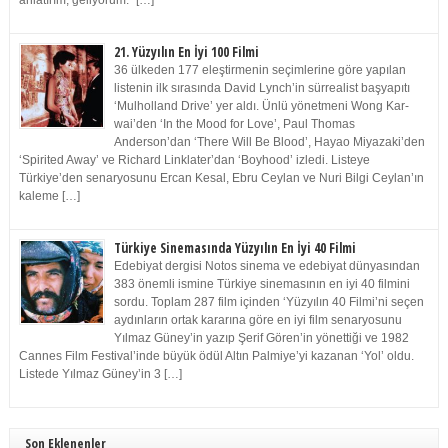
anlatırım, geliyorum.” […]
21. Yüzyılın En İyi 100 Filmi
36 ülkeden 177 eleştirmenin seçimlerine göre yapılan
listenin ilk sırasında David Lynch’in sürrealist başyapıtı
‘Mulholland Drive’ yer aldı. Ünlü yönetmeni Wong Kar-
wai’den ‘In the Mood for Love’, Paul Thomas
Anderson’dan ‘There Will Be Blood’, Hayao Miyazaki’den
‘Spirited Away’ ve Richard Linklater’dan ‘Boyhood’ izledi. Listeye
Türkiye’den senaryosunu Ercan Kesal, Ebru Ceylan ve Nuri Bilgi Ceylan’ın
kaleme […]
Türkiye Sinemasında Yüzyılın En İyi 40 Filmi
Edebiyat dergisi Notos sinema ve edebiyat dünyasından
383 önemli ismine Türkiye sinemasının en iyi 40 filmini
sordu. Toplam 287 film içinden ‘Yüzyılın 40 Filmi’ni seçen
aydınların ortak kararına göre en iyi film senaryosunu
Yılmaz Güney’in yazıp Şerif Gören’in yönettiği ve 1982
Cannes Film Festival’inde büyük ödül Altın Palmiye’yi kazanan ‘Yol’ oldu.
Listede Yılmaz Güney’in 3 […]
Son Eklenenler