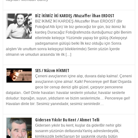
BİZ İKİMİZ İKİ KARDEŞ /Muzaffer İlhan ERDOST
BİZ İKİMİZ İKİ KARDEŞ /Muzaffer İlhan ERDOST (Bir
Fotoğraf Altı İçin) Ve biz geleceğiz bir gün, biz ikimiz İki
kardeş Duracağız Fotoğrafımızda durduğumuz gibi Benim
ellerimde kelepçe Yüzümde yapay bir gülüş (Kelepçeyi
yadırgamanın gülüşü belki İlk kez olduğu için Sonra
alıştım Ve unuttum sonra kelepçeyi bileklerimde) Senin yüzün İçerde
olmanın ve umudun arasında Ve ilk […]
SES / Nâzım HİKMET
Çeneni avuçlarının içine alıp, duvara dalıp kalma!. Çeneni
avuçlarının içine alma!. Kalk! Pencereye gel! Bak! Dışarda
gece bir cenup denizi gibi güzel, çarpıyor pencerene
dalgaları.. Gel! Dinle havaları: havalar seslerin yoludur, havalar seslerle
doludur: toprağın, suyun, yıldızların ve bizim seslerimizle… Pencereye gel!
Havaları dinle bir: Sesimiz yanındadır, sesimiz seninledir…
Gidersen Yıkılır Bu Kent / Ahmet Telli
Gidersen yıkılır bu kent, kuşlar da giderBir nehir gibi
susarım yüzünün deltasındaYanlış adreslerdeydik,
kimliksizdik belkiSarışın bir şaşkınlık olurdu bütün