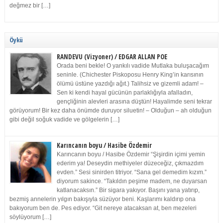
değmez bir […]
Öykü
RANDEVU (Vizyoner) / EDGAR ALLAN POE
Orada beni bekle! O yankılı vadide Mutlaka buluşacağım
seninle. (Chichester Piskoposu Henry King’in karısının
ölümü üstüne yazdığı ağıt.) Talihsiz ve gizemli adam! –
Sen ki kendi hayal gücünün parlaklığıyla afalladın,
gençliğinin alevleri arasına düştün! Hayalimde seni tekrar
görüyorum! Bir kez daha önümde duruyor siluetin! – Olduğun – ah olduğun
gibi değil soğuk vadide ve gölgelerin […]
Karıncanın boyu / Hasibe Özdemir
Karıncanın boyu / Hasibe Özdemir “Şişirdin içimi yemin
ederim ya! Deseydin methiyeler düzeceğiz, çıkmazdım
evden.” Sesi sinirden titriyor. “Sana gel demedim kızım.”
diyorum sakince. “Takıldın peşime madem, ne duyarsan
katlanacaksın.” Bir sigara yakıyor. Başını yana yatırıp,
bezmiş annelerin yılgın bakışıyla süzüyor beni. Kaşlarımı kaldırıp ona
bakıyorum ben de. Pes ediyor. “Git nereye atacaksan at, ben mezeleri
söylüyorum […]