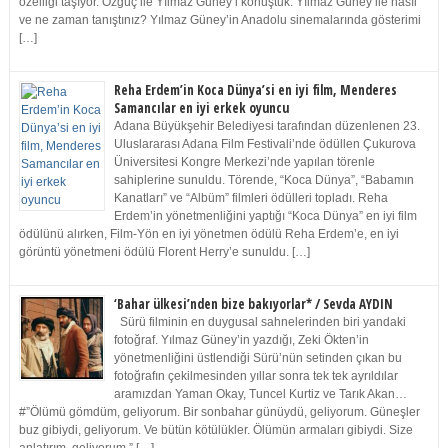
özelliği taşıyor. Özgüç ile Yılmaz Güney’i konuştuk. Yılmaz Güney ile nasıl
ve ne zaman tanıştınız? Yılmaz Güney’in Anadolu sinemalarında gösterimi
[…]
Reha Erdem’in Koca Dünya’si en iyi film, Menderes
Samancılar en iyi erkek oyuncu
Adana Büyükşehir Belediyesi tarafından düzenlenen 23.
Uluslararası Adana Film Festivali’nde ödüllen Çukurova
Üniversitesi Kongre Merkezi’nde yapılan törenle
sahiplerine sunuldu. Törende, “Koca Dünya”, “Babamın
Kanatları” ve “Albüm” filmleri ödülleri topladı. Reha
Erdem’in yönetmenliğini yaptığı “Koca Dünya” en iyi film
ödülünü alırken, Film-Yön en iyi yönetmen ödülü Reha Erdem’e, en iyi
görüntü yönetmeni ödülü Florent Herry’e sunuldu. […]
‘Bahar ülkesi’nden bize bakıyorlar* / Sevda AYDIN
Sürü filminin en duygusal sahnelerinden biri yandaki
fotoğraf. Yılmaz Güney’in yazdığı, Zeki Ökten’in
yönetmenliğini üstlendiği Sürü’nün setinden çıkan bu
fotoğrafın çekilmesinden yıllar sonra tek tek ayrıldılar
aramızdan Yaman Okay, Tuncel Kurtiz ve Tarık Akan…
#”Ölümü gömdüm, geliyorum. Bir sonbahar günüydü, geliyorum. Güneşler
buz gibiydi, geliyorum. Ve bütün kötülükler. Ölümün armaları gibiydi. Size