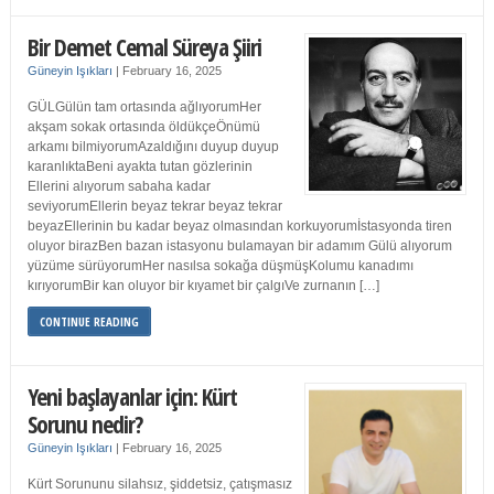
Bir Demet Cemal Süreya Şiiri
Güneyin Işıkları
|
February 16, 2025
GÜLGülün tam ortasında ağlıyorumHer
akşam sokak ortasında öldükçeÖnümü
arkamı bilmiyorumAzaldığını duyup duyup
karanlıktaBeni ayakta tutan gözlerinin
Ellerini alıyorum sabaha kadar
seviyorumEllerin beyaz tekrar beyaz tekrar
beyazEllerinin bu kadar beyaz olmasından korkuyorumİstasyonda tiren
oluyor birazBen bazan istasyonu bulamayan bir adamım Gülü alıyorum
yüzüme sürüyorumHer nasılsa sokağa düşmüşKolumu kanadımı
kırıyorumBir kan oluyor bir kıyamet bir çalgıVe zurnanın […]
CONTINUE READING
Yeni başlayanlar için: Kürt
Sorunu nedir?
Güneyin Işıkları
|
February 16, 2025
Kürt Sorununu silahsız, şiddetsiz, çatışmasız