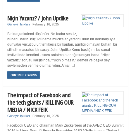
Niçin Yazarız? / John Updike
Güneyin Işıkları
|
February 16, 2025
Bir kurşunkalemi düşünün. Ne kadar sessiz,
hünerli, narin, küçüktür ama mucizeler yaratır! Onun bir dokunuşuyla
dünyalar vücut bulur; tehlikesiz bir kaplan, ağırlığı olmayan buharlı bir
silindir, masrafsız bir saray. John Updike Konu başlığım, bu sanat
festivalinde kendimi kısaca anlatma olanağı sunuyor bana; “Niçin
yazarız,” sorusu karşısında, “Niçin olmasın,” demeli ve başka şey
söylemeden yerime oturmalıydım. Ama […]
CONTINUE READING
The impact of Facebook and
the tech giants / KILLING OUR
MEDIA / NICK FEIK
Güneyin Işıkları
|
February 16, 2025
Facebook CEO and chairman Mark Zuckerberg at the APEC CEO Summit
2016 in Lima, Peru. © Ernesto Benavides / AFP / Getty Images “Today I