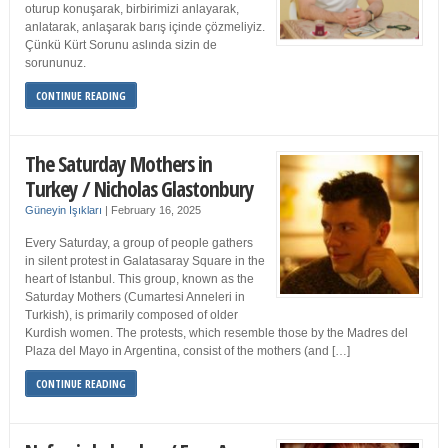
oturup konuşarak, birbirimizi anlayarak,
anlatarak, anlaşarak barış içinde çözmeliyiz.
Çünkü Kürt Sorunu aslında sizin de
sorununuz.
CONTINUE READING
The Saturday Mothers in
Turkey / Nicholas Glastonbury
Güneyin Işıkları
|
February 16, 2025
Every Saturday, a group of people gathers
in silent protest in Galatasaray Square in the
heart of Istanbul. This group, known as the
Saturday Mothers (Cumartesi Anneleri in
Turkish), is primarily composed of older
Kurdish women. The protests, which resemble those by the Madres del
Plaza del Mayo in Argentina, consist of the mothers (and […]
CONTINUE READING