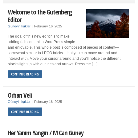
Welcome to the Gutenberg
Editor
Güneyin Işıkları
|
February 16, 2025
The goal of this new editor is to make
adding rich content to WordPress simple
and enjoyable. This whole post is composed of pieces of content—
somewhat similar to LEGO bricks—that you can move around and
interact with. Move your cursor around and you’ll notice the different
blocks light up with outlines and arrows. Press the […]
CONTINUE READING
Orhan Veli
Güneyin Işıkları
|
February 16, 2025
CONTINUE READING
Her Yanım Yangın / M Can Guney