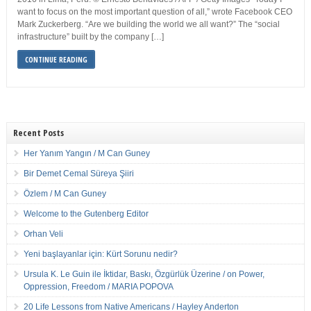
want to focus on the most important question of all,” wrote Facebook CEO
Mark Zuckerberg. “Are we building the world we all want?” The “social
infrastructure” built by the company […]
CONTINUE READING
Recent Posts
Her Yanım Yangın / M Can Guney
Bir Demet Cemal Süreya Şiiri
Özlem / M Can Guney
Welcome to the Gutenberg Editor
Orhan Veli
Yeni başlayanlar için: Kürt Sorunu nedir?
Ursula K. Le Guin ile İktidar, Baskı, Özgürlük Üzerine / on Power,
Oppression, Freedom / MARIA POPOVA
20 Life Lessons from Native Americans / Hayley Anderton