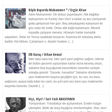
Böyle Buyurdu Muhammet * / Ergür Altan
Adım Muhammet. On dokuz yaşındayım. Atık kağıtlar
topluyorum ve Kızılay`dan Ulus`a kadar üç kez yürüyerek
gidip geliyorum her gün. Beş arkadaşımla kalıyorum iki
göz odalı bir evde. Onlar atık kağıt toplamıyor; Mevlüt
inşaatta çalışıyor mesela, Hüseyin halde hamallık
yaparken, Sidar ve Yunus ayakkabı boyacısı. Aramıza bir arkadaş daha
katıldı. Adı Abbas. Çalışmıyor o, diyaliz hastası. […]
Elli Kuruş / Orhan Kemal
İster lapa lapa kar, ister şarıl şarıl yağmur yağsın, isterse
de bütün gecenin ayazından karlar dona kesmiş olsun,
sabahın beş buçuğunda karanlıkları ürperten sesiyle
sokağa girerdi: “Gazete, havadiis!” Sabahın dördünde
yazı makinemin başına geçtiğim için, bu ses, bu kara,
yağmura, ayaza kafa tutan bu canlı, bu pırıl pırıl ses beni yazı makinemin
başında bulurdu. Gazete […]
Hişt, Hişt! / Sait Faik ABASIYANIK
Yürüyordum. Yürüdükçe de açılıyordum. Evden kızgın
çıkmıştım. Belki de tıraş bıçağına sinirlenmiştim. Olur, olur!