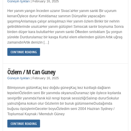
Güneyin Işıkları
|
February 16, 2025
Her yanım yangın İnceden uzanır Sivas’aHer yanım sanki Bir uçurum
kenarıÖylece durur Kımıldamaz sanırsın DünyaNe yapacağını
şaşırmışAnlamaya çalışır anlaşılmazı Her yanım özlem Birikir bir nehrin
getirdiklerinde usulcaHer yanım gülüşleri Sımsıcak sarılır boynuma Sonra
birden düşer kara bulutlarHer yanım sanki Öfkeden sırılsıklam Şu yorgun
yürekte Durdurulamaz bir kavga Kurtul elem ellerinden gülüm Artık uğraş
zamanıdırArtık denizin […]
CONTINUE READING
Özlem / M Can Guney
Güneyin Işıkları
|
February 16, 2025
Bilmiyorum gülümKaç kez doğdu güneşKaç kez kızıllaştı dağların
tepeleriÖzledim seni Bir yanımda okyanusDuramaz işte öylece kıyılarda
sevişirBir yanımdaYanık kül rengi toprak sessizliğiSalınıp dururSokulur
yalnızlığıma kokun olur Gözlerim bir buruk gülümsemeDudağımda
buğusu öpüşlerinGeceler boyuÖzledim seni 2004 Haziran Sydney /
Toplumsal Kaynak / Memduh Güney
CONTINUE READING