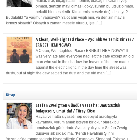
Mutlak tıraş bıçağına sinirlenmiş olacağım. Otların yeşil
olması, denizin mavi olması, gökyüzünün bulutsuz olması,
pekalâ bir meseledir. Kim demiş mesele değildir, diye?
Budalalık! Ya yağmur yağsaydı? Ya otların yeşili mor, ya denizin mavisi
kırmızı olsaydı? Olsaydı o zaman mesele olurdu, işte. […]
A Clean, Well-Lighted Place – Aydınlık ve Temiz Bir Yer /
ERNEST HEMINGWAY
A Clean, Well-Lighted Place / ERNEST HEMINGWAY It
was very late and everyone had left the cafe except an old
man who sat in the shadow the leaves of the tree made
against the electric light. In the day time the street was
dusty, but at night the dew settled the dust and the old man […]
Kitap
Stefan Zweig’ten Gündüz Vassaf’a: Umutsuzluk
bulaşıcıdır, umut da! / Türey Köse
Hayatı ve hatta siyaseti hep edebiyat aracılığıyla
kavramak, yorumlamak isteyen bir okur olarak bu
umutsuzluk günlerinde Avusturyalı yazar Stefan Zweig
düşüyor sık sık aklıma. “Kendi Hayatının Şiirini
Yazanlar”da roman tadında biyografilerle Casanova, Stendhal, Tolstoy’u