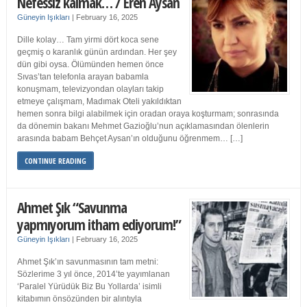
Nefessiz kalmak… / Eren Aysan
Güneyin Işıkları
|
February 16, 2025
Dille kolay… Tam yirmi dört koca sene
geçmiş o karanlık günün ardından. Her şey
dün gibi oysa. Ölümünden hemen önce
Sıvas’tan telefonla arayan babamla
konuşmam, televizyondan olayları takip
etmeye çalışmam, Madımak Oteli yakıldıktan
hemen sonra bilgi alabilmek için oradan oraya koşturmam; sonrasında
da dönemin bakanı Mehmet Gazioğlu’nun açıklamasından ölenlerin
arasında babam Behçet Aysan’ın olduğunu öğrenmem… […]
CONTINUE READING
Ahmet Şık “Savunma
yapmıyorum itham ediyorum!”
Güneyin Işıkları
|
February 16, 2025
Ahmet Şık’ın savunmasının tam metni:
Sözlerime 3 yıl önce, 2014’te yayımlanan
‘Paralel Yürüdük Biz Bu Yollarda’ isimli
kitabımın önsözünden bir alıntıyla