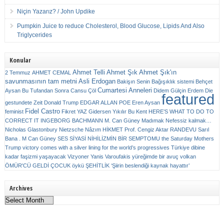
Niçin Yazarız? / John Updike
Pumpkin Juice to reduce Cholesterol, Blood Glucose, Lipids And Also
Triglycerides
Konular
Ahmet Telli
Ahmet Şık
Ahmet Şık'ın
2 Temmuz
AHMET CEMAL
savunmasının tam metni
Asli Erdogan
Bakişın Senin
Bağışıklık sistemi
Behçet
Cumartesi Anneleri
Aysan
Bu Tufandan Sonra
Cansu Çöl
Didem Gülçin Erdem
Die
featured
gestundete Zeit
Donald Trump
EDGAR ALLAN POE
Eren Aysan
Fidel Castro
feminist
Fikret YAZ
Gidersen Yıkılır Bu Kent
HERE’S WHAT TO DO TO
CORRECT IT
INGEBORG BACHMANN
M. Can Güney
Madımak
Nefessiz kalmak…
Nicholas Glastonbury
Nietzsche
Nâzım HİKMET
Prof. Cengiz Aktar
RANDEVU
Sarıl
Bana . M Can Güney
SES
SİYASİ NİHİLİZMİN BİR SEMPTOMU
the Saturday Mothers
Trump victory comes with a silver lining for the world’s progressives
Türkiye dibine
kadar faşizmi yaşayacak
Vizyoner
Yanis Varoufakis
yüreğimde bir avuç volkan
ÖMÜR'CÜ GELDİ ÇOCUK
öykü
ŞEHİTLİK
‘Şiirin beslendiği kaynak hayattır’
Archives
Archives