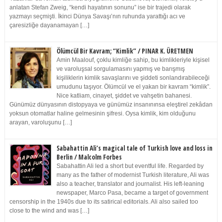
anlatan Stefan Zweig, “kendi hayatının sonunu” ise bir trajedi olarak
yazmayı seçmişti. İkinci Dünya Savaşı’nın ruhunda yarattığı acı ve
çaresizliğe dayanamayan […]
Ölümcül Bir Kavram; “Kimlik” / PINAR K. ÜRETMEN
Amin Maalouf, çoklu kimliğe sahip, bu kimlikleriyle kişisel
ve varoluşsal sorgulamasını yapmış ve barışmış
kişiliklerin kimlik savaşlarını ve şiddeti sonlandırabileceği
umudunu taşıyor. Ölümcül ve el yakan bir kavram “kimlik”.
Nice katliam, cinayet, şiddet ve vahşetin bahanesi.
Günümüz dünyasının distopyaya ve günümüz insanınınsa eleştirel zekâdan
yoksun otomatlar haline gelmesinin şifresi. Oysa kimlik, kim olduğunu
arayan, varoluşunu […]
Sabahattin Ali’s magical tale of Turkish love and loss in
Berlin / Malcolm Forbes
Sabahattin Ali led a short but eventful life. Regarded by
many as the father of modernist Turkish literature, Ali was
also a teacher, translator and journalist. His left-leaning
newspaper, Marco Pasa, became a target of government
censorship in the 1940s due to its satirical editorials. Ali also sailed too
close to the wind and was […]