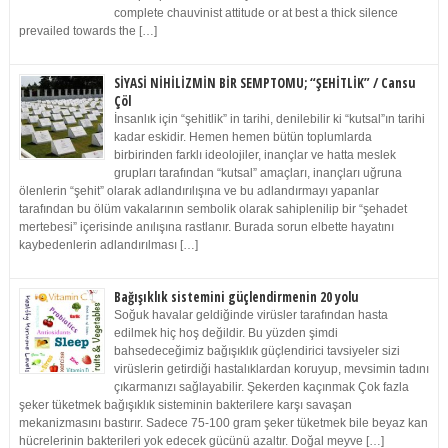
complete chauvinist attitude or at best a thick silence
prevailed towards the […]
SİYASİ NİHİLİZMİN BİR SEMPTOMU; “ŞEHİTLİK” / Cansu
Çöl
İnsanlık için “şehitlik” in tarihi, denilebilir ki “kutsal”ın tarihi
kadar eskidir. Hemen hemen bütün toplumlarda
birbirinden farklı ideolojiler, inançlar ve hatta meslek
grupları tarafından “kutsal” amaçları, inançları uğruna
ölenlerin “şehit” olarak adlandırılışına ve bu adlandırmayı yapanlar
tarafından bu ölüm vakalarının sembolik olarak sahiplenilip bir “şehadet
mertebesi” içerisinde anılışına rastlanır. Burada sorun elbette hayatını
kaybedenlerin adlandırılması […]
Bağışıklık sistemini güçlendirmenin 20 yolu
Soğuk havalar geldiğinde virüsler tarafından hasta
edilmek hiç hoş değildir. Bu yüzden şimdi
bahsedeceğimiz bağışıklık güçlendirici tavsiyeler sizi
virüslerin getirdiği hastalıklardan koruyup, mevsimin tadını
çıkarmanızı sağlayabilir. Şekerden kaçınmak Çok fazla
şeker tüketmek bağışıklık sisteminin bakterilere karşı savaşan
mekanizmasını bastırır. Sadece 75-100 gram şeker tüketmek bile beyaz kan
hücrelerinin bakterileri yok edecek gücünü azaltır. Doğal meyve […]