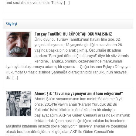
and socialist movements in Turkey. […]
Söyleşi
Turgay Tanülkü: BU RÖPORTAJI OKUMALISINIZ
Ünlü oyuncu Turgay Tanülkü’nün hayatı film gibi. 62
yaşındaki oyuncu, 18 yaşında girdiği cezaevinden 26
yaşında başka biri olarak çıkmış. Özgürlüğe ilk adımı
atarken “Ben geri döneceğim buraya!” diye bir söz vermiş
kendine. Tanülkü, ömrünü cezaevlerinde mahkumları
tiyatroyla buluşturmaya adamış bir oyuncu… Çoğu insanın Eşkıya Dünyaya
Hükümdar Olmaz dizisinde Şahinağa olarak tanıdığı Tanülkü’nün hikayesi
dizi […]
Ahmet Şık “Savunma yapmıyorum itham ediyorum!”
Ahmet Şık’ın savunmasının tam metni: Sözlerime 3 yıl
önce, 2014’te yayımlanan ‘Paralel Yürüdük Biz Bu
Yollarda’ isimli kitabımın önsözünden bir alıntıyla
başlayacağım. AKP ve Gülen Cemaati arasındaki mafyatik
iktidar ortaklığının nasıl dağıldığını anlatan bu inceleme-
araştırma kitabımın önsözü şöyle başlıyor: “Türkiye’yi siyasal ve toplumsal
olarak beraber dönüştüren iki güç olan AKP ile Gülen Cemaati’nin