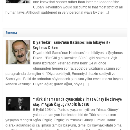
one knew that sooner rather than later the leader of the
Cuban Revolution would succumb to that most strict of all
human laws. Although saddened in very personal ways by the […]
Sinema
Diyarbekirli Samo’nun Hazinses’inin hikâyesi! /
Şeyhmus Diken
Diyarbekirli Samo’nun Hazinses’inin hikâyesi! / Şeyhmus
Diken “Bir Gül gibi kıvraktır Bülbül gibi şakraktır Aşk
bana ızdıraptır Yeter ağlatma beni” 14 yıl önce
ölümünden hemen sonra, 2002’de yazdığım yazının son
paragrafında demiştim ki: “Diyarbekirliydi, Ermeniydi, hazin sesliydi ve
Samo’ydu. Belki de ardından söylenecek şarkısını yıllar evvel mezar taşına
kendisi kazımıştı. Duyan ağlar, gören ağlar, böyle […]
“Türk sinemasında oyunculuk Yılmaz Güney ile zirveye
ulaşır” Agâh Özgüç / KADİR İNCESU
9 Eylül 1984’te Paris’te yaşamını yitiren Yılmaz Güney’i
yakından tanıyan isimlerden biri de Türk sinemasının
yaşayan tarihçisi Agâh Özgüç. Özgüç’ün “Yılmaz Güney Filmleri Tarihi”
olarak adlandırdığı çalışması tam bir başvuru, temel bir kaynak kitabı olma