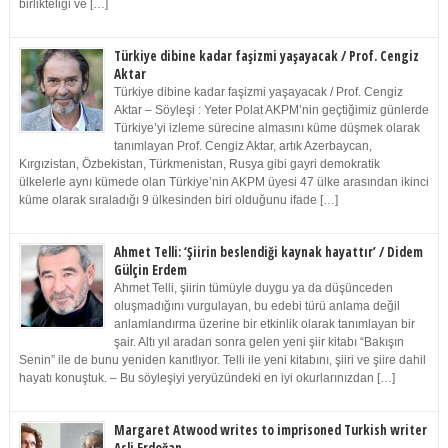
birlikteliği ve […]
Türkiye dibine kadar faşizmi yaşayacak / Prof. Cengiz
Aktar
Türkiye dibine kadar faşizmi yaşayacak / Prof. Cengiz
Aktar – Söyleşi : Yeter Polat AKPM’nin geçtiğimiz günlerde
Türkiye’yi izleme sürecine almasını küme düşmek olarak
tanımlayan Prof. Cengiz Aktar, artık Azerbaycan,
Kırgızistan, Özbekistan, Türkmenistan, Rusya gibi gayri demokratik
ülkelerle aynı kümede olan Türkiye’nin AKPM üyesi 47 ülke arasından ikinci
küme olarak sıraladığı 9 ülkesinden biri olduğunu ifade […]
Ahmet Telli: ‘Şiirin beslendiği kaynak hayattır’ / Didem
Gülçin Erdem
Ahmet Telli, şiirin tümüyle duygu ya da düşünceden
oluşmadığını vurgulayan, bu edebi türü anlama değil
anlamlandırma üzerine bir etkinlik olarak tanımlayan bir
şair. Altı yıl aradan sonra gelen yeni şiir kitabı “Bakışın
Senin” ile de bunu yeniden kanıtlıyor. Telli ile yeni kitabını, şiiri ve şiire dahil
hayatı konuştuk. – Bu söyleşiyi yeryüzündeki en iyi okurlarınızdan […]
Margaret Atwood writes to imprisoned Turkish writer