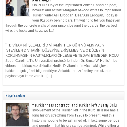
Asli Erdoğan
On PEN’s Day of the Imprisoned Writer, Canadian poet,
novelist and activist Margaret Atwood writes to imprisoned
Turkish writer Asli Erdoğan. Dear Asli Erdogan, Today is
your 91st day behind bars. I’m writing to tell you that even
through the concrete walls of your prison, beyond the guards, the barbed
wire, the locks and keys, we […]
D VİTAMİNİ İŞLEVLERİ D VİTAMİNİ HER GÜN MÜ ALINMALI?
İSTENİLEN D VİTAMİNİ DÜZEYİNE ERİŞİLMESİ VE O DÜZEYİN
KORUNMASININ HASTALIKLARI ÖNLEME VE TEDAVİ ETMEDEKİ ROLÜ
South Carolina Tıp Üniversitesi profesörlerinden Dr. Bruce W. Hollis’in bu
videosunu birkaç kez dikkatle izledik. D vitamininin vücuttaki işlevleri
hakkında çok güzel bilgilendiriyor. Anladıklarımızı özetleyerek sizlerle
paylaşmaya karar verdik. […]
Köşe Yazıları
“Turkishness contract” and Turkish left / Barış Ünlü
Involvement of the Turkish left in the Kurdish issue has a
long history stretching from 1920s to present. And this
history is not one to be ashamed of. In fact, some periods
and people in that history can be admired. While either a