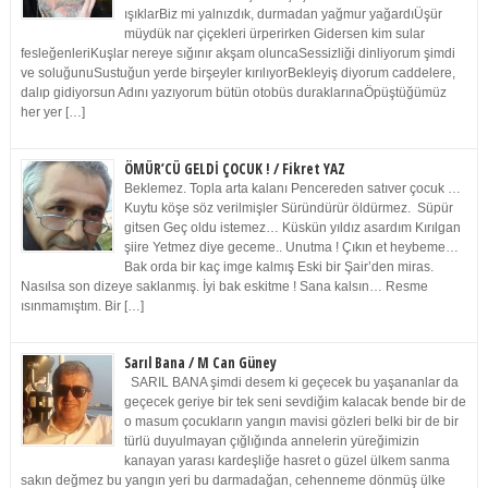
ışıklarBiz mi yalnızdık, durmadan yağmur yağardıÜşür
müydük nar çiçekleri ürperirken Gidersen kim sular
fesleğenleriKuşlar nereye sığınır akşam oluncaSessizliği dinliyorum şimdi
ve soluğunuSustuğun yerde birşeyler kırılıyorBekleyiş diyorum caddelere,
dalıp gidiyorsun Adını yazıyorum bütün otobüs duraklarınaÖpüştüğümüz
her yer […]
ÖMÜR’CÜ GELDİ ÇOCUK ! / Fikret YAZ
Beklemez. Topla arta kalanı Pencereden satıver çocuk …
Kuytu köşe söz verilmişler Süründürür öldürmez. Süpür
gitsen Geç oldu istemez… Küskün yıldız asardım Kırılgan
şiire Yetmez diye geceme.. Unutma ! Çıkın et heybeme…
Bak orda bir kaç imge kalmış Eski bir Şair’den miras.
Nasılsa son dizeye saklanmış. İyi bak eskitme ! Sana kalsın… Resme
ısınmamıştım. Bir […]
Sarıl Bana / M Can Güney
SARIL BANA şimdi desem ki geçecek bu yaşananlar da
geçecek geriye bir tek seni sevdiğim kalacak bende bir de
o masum çocukların yangın mavisi gözleri belki bir de bir
türlü duyulmayan çığlığında annelerin yüreğimizin
kanayan yarası kardeşliğe hasret o güzel ülkem sanma
sakın değmez bu yangın yeri bu darmadağan, cehenneme dönmüş ülke