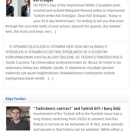
Asli Erdoğan
On PEN’s Day of the Imprisoned Writer, Canadian poet,
novelist and activist Margaret Atwood writes to imprisoned
Turkish writer Asli Erdoğan. Dear Asli Erdogan, Today is
your 91st day behind bars. I’m writing to tell you that even
through the concrete walls of your prison, beyond the guards, the barbed
wire, the locks and keys, we […]
D VİTAMİNİ İŞLEVLERİ D VİTAMİNİ HER GÜN MÜ ALINMALI?
İSTENİLEN D VİTAMİNİ DÜZEYİNE ERİŞİLMESİ VE O DÜZEYİN
KORUNMASININ HASTALIKLARI ÖNLEME VE TEDAVİ ETMEDEKİ ROLÜ
South Carolina Tıp Üniversitesi profesörlerinden Dr. Bruce W. Hollis’in bu
videosunu birkaç kez dikkatle izledik. D vitamininin vücuttaki işlevleri
hakkında çok güzel bilgilendiriyor. Anladıklarımızı özetleyerek sizlerle
paylaşmaya karar verdik. […]
Köşe Yazıları
“Turkishness contract” and Turkish left / Barış Ünlü
Involvement of the Turkish left in the Kurdish issue has a
long history stretching from 1920s to present. And this
history is not one to be ashamed of. In fact, some periods
and people in that history can be admired. While either a