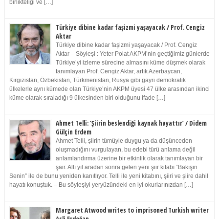
birlikteliği ve […]
Türkiye dibine kadar faşizmi yaşayacak / Prof. Cengiz
Aktar
Türkiye dibine kadar faşizmi yaşayacak / Prof. Cengiz
Aktar – Söyleşi : Yeter Polat AKPM’nin geçtiğimiz günlerde
Türkiye’yi izleme sürecine almasını küme düşmek olarak
tanımlayan Prof. Cengiz Aktar, artık Azerbaycan,
Kırgızistan, Özbekistan, Türkmenistan, Rusya gibi gayri demokratik
ülkelerle aynı kümede olan Türkiye’nin AKPM üyesi 47 ülke arasından ikinci
küme olarak sıraladığı 9 ülkesinden biri olduğunu ifade […]
Ahmet Telli: ‘Şiirin beslendiği kaynak hayattır’ / Didem
Gülçin Erdem
Ahmet Telli, şiirin tümüyle duygu ya da düşünceden
oluşmadığını vurgulayan, bu edebi türü anlama değil
anlamlandırma üzerine bir etkinlik olarak tanımlayan bir
şair. Altı yıl aradan sonra gelen yeni şiir kitabı “Bakışın
Senin” ile de bunu yeniden kanıtlıyor. Telli ile yeni kitabını, şiiri ve şiire dahil
hayatı konuştuk. – Bu söyleşiyi yeryüzündeki en iyi okurlarınızdan […]
Margaret Atwood writes to imprisoned Turkish writer