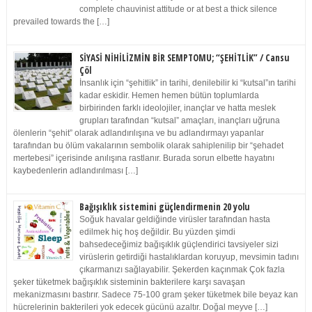
complete chauvinist attitude or at best a thick silence
prevailed towards the […]
SİYASİ NİHİLİZMİN BİR SEMPTOMU; “ŞEHİTLİK” / Cansu
Çöl
İnsanlık için “şehitlik” in tarihi, denilebilir ki “kutsal”ın tarihi
kadar eskidir. Hemen hemen bütün toplumlarda
birbirinden farklı ideolojiler, inançlar ve hatta meslek
grupları tarafından “kutsal” amaçları, inançları uğruna
ölenlerin “şehit” olarak adlandırılışına ve bu adlandırmayı yapanlar
tarafından bu ölüm vakalarının sembolik olarak sahiplenilip bir “şehadet
mertebesi” içerisinde anılışına rastlanır. Burada sorun elbette hayatını
kaybedenlerin adlandırılması […]
Bağışıklık sistemini güçlendirmenin 20 yolu
Soğuk havalar geldiğinde virüsler tarafından hasta
edilmek hiç hoş değildir. Bu yüzden şimdi
bahsedeceğimiz bağışıklık güçlendirici tavsiyeler sizi
virüslerin getirdiği hastalıklardan koruyup, mevsimin tadını
çıkarmanızı sağlayabilir. Şekerden kaçınmak Çok fazla
şeker tüketmek bağışıklık sisteminin bakterilere karşı savaşan
mekanizmasını bastırır. Sadece 75-100 gram şeker tüketmek bile beyaz kan
hücrelerinin bakterileri yok edecek gücünü azaltır. Doğal meyve […]