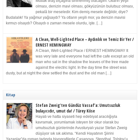
Mutlak tıraş bıçağına sinirlenmiş olacağım. Otların yeşil
olması, denizin mavi olması, gökyüzünün bulutsuz olması,
pekalâ bir meseledir. Kim demiş mesele değildir, diye?
Budalalık! Ya yağmur yağsaydı? Ya otların yeşili mor, ya denizin mavisi
kırmızı olsaydı? Olsaydı o zaman mesele olurdu, işte. […]
A Clean, Well-Lighted Place – Aydınlık ve Temiz Bir Yer /
ERNEST HEMINGWAY
A Clean, Well-Lighted Place / ERNEST HEMINGWAY It
was very late and everyone had left the cafe except an old
man who sat in the shadow the leaves of the tree made
against the electric light. In the day time the street was
dusty, but at night the dew settled the dust and the old man […]
Kitap
Stefan Zweig’ten Gündüz Vassaf’a: Umutsuzluk
bulaşıcıdır, umut da! / Türey Köse
Hayatı ve hatta siyaseti hep edebiyat aracılığıyla
kavramak, yorumlamak isteyen bir okur olarak bu
umutsuzluk günlerinde Avusturyalı yazar Stefan Zweig
düşüyor sık sık aklıma. “Kendi Hayatının Şiirini
Yazanlar”da roman tadında biyografilerle Casanova, Stendhal, Tolstoy’u