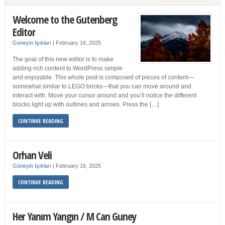
Welcome to the Gutenberg
Editor
Güneyin Işıkları
|
February 16, 2025
The goal of this new editor is to make
adding rich content to WordPress simple
and enjoyable. This whole post is composed of pieces of content—
somewhat similar to LEGO bricks—that you can move around and
interact with. Move your cursor around and you’ll notice the different
blocks light up with outlines and arrows. Press the […]
CONTINUE READING
Orhan Veli
Güneyin Işıkları
|
February 16, 2025
CONTINUE READING
Her Yanım Yangın / M Can Guney