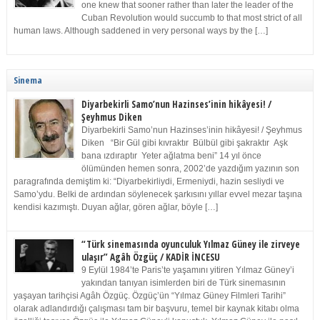
one knew that sooner rather than later the leader of the
Cuban Revolution would succumb to that most strict of all
human laws. Although saddened in very personal ways by the […]
Sinema
Diyarbekirli Samo’nun Hazinses’inin hikâyesi! /
Şeyhmus Diken
Diyarbekirli Samo’nun Hazinses’inin hikâyesi! / Şeyhmus
Diken “Bir Gül gibi kıvraktır Bülbül gibi şakraktır Aşk
bana ızdıraptır Yeter ağlatma beni” 14 yıl önce
ölümünden hemen sonra, 2002’de yazdığım yazının son
paragrafında demiştim ki: “Diyarbekirliydi, Ermeniydi, hazin sesliydi ve
Samo’ydu. Belki de ardından söylenecek şarkısını yıllar evvel mezar taşına
kendisi kazımıştı. Duyan ağlar, gören ağlar, böyle […]
“Türk sinemasında oyunculuk Yılmaz Güney ile zirveye
ulaşır” Agâh Özgüç / KADİR İNCESU
9 Eylül 1984’te Paris’te yaşamını yitiren Yılmaz Güney’i
yakından tanıyan isimlerden biri de Türk sinemasının
yaşayan tarihçisi Agâh Özgüç. Özgüç’ün “Yılmaz Güney Filmleri Tarihi”
olarak adlandırdığı çalışması tam bir başvuru, temel bir kaynak kitabı olma