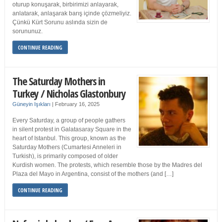
oturup konuşarak, birbirimizi anlayarak,
anlatarak, anlaşarak barış içinde çözmeliyiz.
Çünkü Kürt Sorunu aslında sizin de
sorununuz.
CONTINUE READING
The Saturday Mothers in
Turkey / Nicholas Glastonbury
Güneyin Işıkları
|
February 16, 2025
Every Saturday, a group of people gathers
in silent protest in Galatasaray Square in the
heart of Istanbul. This group, known as the
Saturday Mothers (Cumartesi Anneleri in
Turkish), is primarily composed of older
Kurdish women. The protests, which resemble those by the Madres del
Plaza del Mayo in Argentina, consist of the mothers (and […]
CONTINUE READING