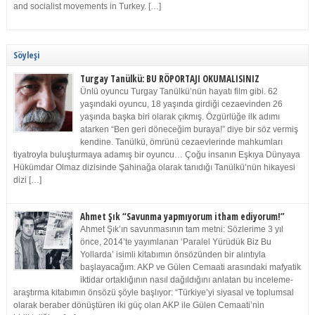
and socialist movements in Turkey. […]
Söyleşi
Turgay Tanülkü: BU RÖPORTAJI OKUMALISINIZ
Ünlü oyuncu Turgay Tanülkü’nün hayatı film gibi. 62
yaşındaki oyuncu, 18 yaşında girdiği cezaevinden 26
yaşında başka biri olarak çıkmış. Özgürlüğe ilk adımı
atarken “Ben geri döneceğim buraya!” diye bir söz vermiş
kendine. Tanülkü, ömrünü cezaevlerinde mahkumları
tiyatroyla buluşturmaya adamış bir oyuncu… Çoğu insanın Eşkıya Dünyaya
Hükümdar Olmaz dizisinde Şahinağa olarak tanıdığı Tanülkü’nün hikayesi
dizi […]
Ahmet Şık “Savunma yapmıyorum itham ediyorum!”
Ahmet Şık’ın savunmasının tam metni: Sözlerime 3 yıl
önce, 2014’te yayımlanan ‘Paralel Yürüdük Biz Bu
Yollarda’ isimli kitabımın önsözünden bir alıntıyla
başlayacağım. AKP ve Gülen Cemaati arasındaki mafyatik
iktidar ortaklığının nasıl dağıldığını anlatan bu inceleme-
araştırma kitabımın önsözü şöyle başlıyor: “Türkiye’yi siyasal ve toplumsal
olarak beraber dönüştüren iki güç olan AKP ile Gülen Cemaati’nin