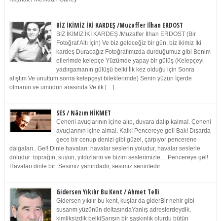
BİZ İKİMİZ İKİ KARDEŞ /Muzaffer İlhan ERDOST
BİZ İKİMİZ İKİ KARDEŞ /Muzaffer İlhan ERDOST (Bir
Fotoğraf Altı İçin) Ve biz geleceğiz bir gün, biz ikimiz İki
kardeş Duracağız Fotoğrafımızda durduğumuz gibi Benim
ellerimde kelepçe Yüzümde yapay bir gülüş (Kelepçeyi
yadırgamanın gülüşü belki İlk kez olduğu için Sonra
alıştım Ve unuttum sonra kelepçeyi bileklerimde) Senin yüzün İçerde
olmanın ve umudun arasında Ve ilk […]
SES / Nâzım HİKMET
Çeneni avuçlarının içine alıp, duvara dalıp kalma!. Çeneni
avuçlarının içine alma!. Kalk! Pencereye gel! Bak! Dışarda
gece bir cenup denizi gibi güzel, çarpıyor pencerene
dalgaları.. Gel! Dinle havaları: havalar seslerin yoludur, havalar seslerle
doludur: toprağın, suyun, yıldızların ve bizim seslerimizle… Pencereye gel!
Havaları dinle bir: Sesimiz yanındadır, sesimiz seninledir…
Gidersen Yıkılır Bu Kent / Ahmet Telli
Gidersen yıkılır bu kent, kuşlar da giderBir nehir gibi
susarım yüzünün deltasındaYanlış adreslerdeydik,
kimliksizdik belkiSarışın bir şaşkınlık olurdu bütün