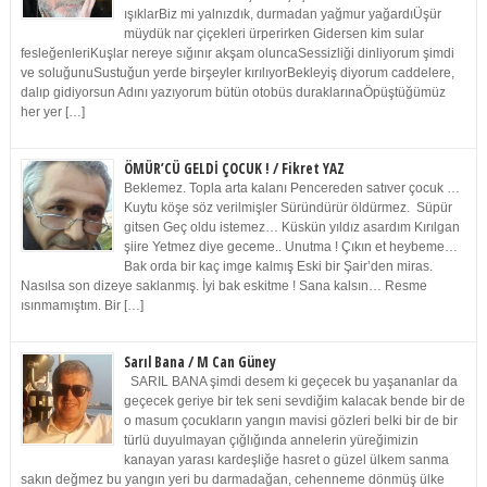
ışıklarBiz mi yalnızdık, durmadan yağmur yağardıÜşür
müydük nar çiçekleri ürperirken Gidersen kim sular
fesleğenleriKuşlar nereye sığınır akşam oluncaSessizliği dinliyorum şimdi
ve soluğunuSustuğun yerde birşeyler kırılıyorBekleyiş diyorum caddelere,
dalıp gidiyorsun Adını yazıyorum bütün otobüs duraklarınaÖpüştüğümüz
her yer […]
ÖMÜR’CÜ GELDİ ÇOCUK ! / Fikret YAZ
Beklemez. Topla arta kalanı Pencereden satıver çocuk …
Kuytu köşe söz verilmişler Süründürür öldürmez. Süpür
gitsen Geç oldu istemez… Küskün yıldız asardım Kırılgan
şiire Yetmez diye geceme.. Unutma ! Çıkın et heybeme…
Bak orda bir kaç imge kalmış Eski bir Şair’den miras.
Nasılsa son dizeye saklanmış. İyi bak eskitme ! Sana kalsın… Resme
ısınmamıştım. Bir […]
Sarıl Bana / M Can Güney
SARIL BANA şimdi desem ki geçecek bu yaşananlar da
geçecek geriye bir tek seni sevdiğim kalacak bende bir de
o masum çocukların yangın mavisi gözleri belki bir de bir
türlü duyulmayan çığlığında annelerin yüreğimizin
kanayan yarası kardeşliğe hasret o güzel ülkem sanma
sakın değmez bu yangın yeri bu darmadağan, cehenneme dönmüş ülke