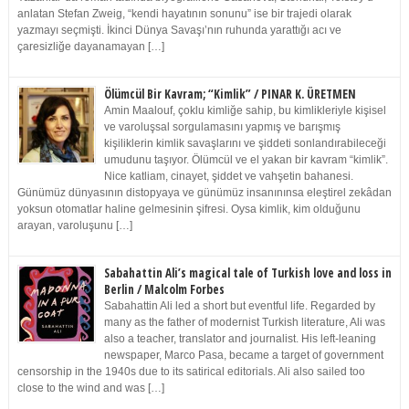
anlatan Stefan Zweig, “kendi hayatının sonunu” ise bir trajedi olarak
yazmayı seçmişti. İkinci Dünya Savaşı’nın ruhunda yarattığı acı ve
çaresizliğe dayanamayan […]
Ölümcül Bir Kavram; “Kimlik” / PINAR K. ÜRETMEN
Amin Maalouf, çoklu kimliğe sahip, bu kimlikleriyle kişisel
ve varoluşsal sorgulamasını yapmış ve barışmış
kişiliklerin kimlik savaşlarını ve şiddeti sonlandırabileceği
umudunu taşıyor. Ölümcül ve el yakan bir kavram “kimlik”.
Nice katliam, cinayet, şiddet ve vahşetin bahanesi.
Günümüz dünyasının distopyaya ve günümüz insanınınsa eleştirel zekâdan
yoksun otomatlar haline gelmesinin şifresi. Oysa kimlik, kim olduğunu
arayan, varoluşunu […]
Sabahattin Ali’s magical tale of Turkish love and loss in
Berlin / Malcolm Forbes
Sabahattin Ali led a short but eventful life. Regarded by
many as the father of modernist Turkish literature, Ali was
also a teacher, translator and journalist. His left-leaning
newspaper, Marco Pasa, became a target of government
censorship in the 1940s due to its satirical editorials. Ali also sailed too
close to the wind and was […]