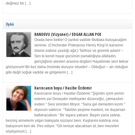
değmez bir […]
Öykü
RANDEVU (Vizyoner) / EDGAR ALLAN POE
Orada beni bekle! O yankılı vadide Mutlaka buluşacağım
seninle. (Chichester Piskoposu Henry King’in karısının
ölümü üstüne yazdığı ağıt.) Talihsiz ve gizemli adam! –
Sen ki kendi hayal gücünün parlaklığıyla afalladın,
gençliğinin alevleri arasına düştün! Hayalimde seni tekrar
görüyorum! Bir kez daha önümde duruyor siluetin! – Olduğun – ah olduğun
gibi değil soğuk vadide ve gölgelerin […]
Karıncanın boyu / Hasibe Özdemir
Karıncanın boyu / Hasibe Özdemir “Şişirdin içimi yemin
ederim ya! Deseydin methiyeler düzeceğiz, çıkmazdım
evden.” Sesi sinirden titriyor. “Sana gel demedim kızım.”
diyorum sakince. “Takıldın peşime madem, ne duyarsan
katlanacaksın.” Bir sigara yakıyor. Başını yana yatırıp,
bezmiş annelerin yılgın bakışıyla süzüyor beni. Kaşlarımı kaldırıp ona
bakıyorum ben de. Pes ediyor. “Git nereye atacaksan at, ben mezeleri
söylüyorum […]