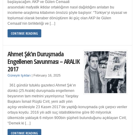
başlayacağım. AKP ve Gülen Cemaati
arasındaki mafyatik iktidar ortaklığının nasıl dağıldığını anlatan bu
inceleme-araştırma kitabımın önsözü şöyle başlıyor: “Türkiye’yi siyasal ve
toplumsal olarak beraber dönüştüren iki güç olan AKP ile Gülen
Cemaati’nin birlikteliği ve […]
CONTINUE READING
Ahmet Şık’ın Duruşmada
Engellenen Savunması – ARALIK
2017
Güneyin Işıkları
|
February 16, 2025
361 gündür tutuklu gazeteci Ahmet Şık’ın
dünkü (25 Aralık) duruşmada engellenen
beyanının tam metnini yayınlıyoruz Yargıtay
Başkanı İsmail Rüştü Cirit, yeni adli yılın
açılışı vesilesiyle 23 Kasım 2017’de yaptığı konuşmada çok çarpıcı veriler
ortaya koydu. 2016 yılı adli suç istatistiklerine göre 80 milyonluk
ülkemizde yaklaşık 6 milyon 900bin şüpheli bulunduğunu açıklayan Cirit;
“Demek ki […]
CONTINUE READING