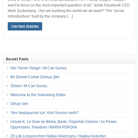
want to focus on the most important question of all,” wrote Facebook CEO
Mark Zuckerberg. “Are we building the world we all want?” The “social
infrastructure” built by the company […]
CONTINUE READING
Recent Posts
Her Yanım Yangın / M Can Guney
Bir Demet Cemal Süreya Şiiri
Özlem / M Can Guney
Welcome to the Gutenberg Editor
Orhan Veli
Yeni başlayanlar için: Kürt Sorunu nedir?
Ursula K. Le Guin ile İktidar, Baskı, Özgürlük Üzerine / on Power,
Oppression, Freedom / MARIA POPOVA
20 Life Lessons from Native Americans / Hayley Anderton