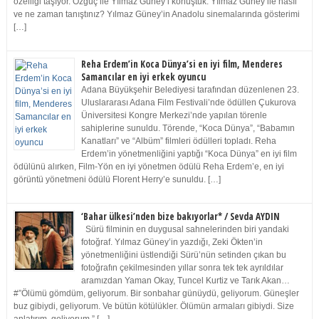
özelliği taşıyor. Özgüç ile Yılmaz Güney’i konuştuk. Yılmaz Güney ile nasıl
ve ne zaman tanıştınız? Yılmaz Güney’in Anadolu sinemalarında gösterimi
[…]
Reha Erdem’in Koca Dünya’si en iyi film, Menderes
Samancılar en iyi erkek oyuncu
Adana Büyükşehir Belediyesi tarafından düzenlenen 23.
Uluslararası Adana Film Festivali’nde ödüllen Çukurova
Üniversitesi Kongre Merkezi’nde yapılan törenle
sahiplerine sunuldu. Törende, “Koca Dünya”, “Babamın
Kanatları” ve “Albüm” filmleri ödülleri topladı. Reha
Erdem’in yönetmenliğini yaptığı “Koca Dünya” en iyi film
ödülünü alırken, Film-Yön en iyi yönetmen ödülü Reha Erdem’e, en iyi
görüntü yönetmeni ödülü Florent Herry’e sunuldu. […]
‘Bahar ülkesi’nden bize bakıyorlar* / Sevda AYDIN
Sürü filminin en duygusal sahnelerinden biri yandaki
fotoğraf. Yılmaz Güney’in yazdığı, Zeki Ökten’in
yönetmenliğini üstlendiği Sürü’nün setinden çıkan bu
fotoğrafın çekilmesinden yıllar sonra tek tek ayrıldılar
aramızdan Yaman Okay, Tuncel Kurtiz ve Tarık Akan…
#”Ölümü gömdüm, geliyorum. Bir sonbahar günüydü, geliyorum. Güneşler
buz gibiydi, geliyorum. Ve bütün kötülükler. Ölümün armaları gibiydi. Size