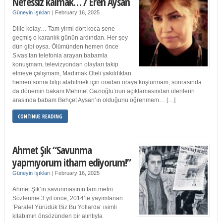
Nefessiz kalmak… / Eren Aysan
Güneyin Işıkları
|
February 16, 2025
Dille kolay… Tam yirmi dört koca sene
geçmiş o karanlık günün ardından. Her şey
dün gibi oysa. Ölümünden hemen önce
Sıvas’tan telefonla arayan babamla
konuşmam, televizyondan olayları takip
etmeye çalışmam, Madımak Oteli yakıldıktan
hemen sonra bilgi alabilmek için oradan oraya koşturmam; sonrasında
da dönemin bakanı Mehmet Gazioğlu’nun açıklamasından ölenlerin
arasında babam Behçet Aysan’ın olduğunu öğrenmem… […]
CONTINUE READING
Ahmet Şık “Savunma
yapmıyorum itham ediyorum!”
Güneyin Işıkları
|
February 16, 2025
Ahmet Şık’ın savunmasının tam metni:
Sözlerime 3 yıl önce, 2014’te yayımlanan
‘Paralel Yürüdük Biz Bu Yollarda’ isimli
kitabımın önsözünden bir alıntıyla