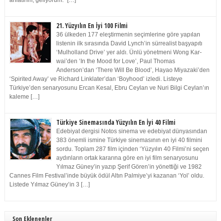
anlatırım, geliyorum.” […]
21. Yüzyılın En İyi 100 Filmi
36 ülkeden 177 eleştirmenin seçimlerine göre yapılan
listenin ilk sırasında David Lynch’in sürrealist başyapıtı
‘Mulholland Drive’ yer aldı. Ünlü yönetmeni Wong Kar-
wai’den ‘In the Mood for Love’, Paul Thomas
Anderson’dan ‘There Will Be Blood’, Hayao Miyazaki’den
‘Spirited Away’ ve Richard Linklater’dan ‘Boyhood’ izledi. Listeye
Türkiye’den senaryosunu Ercan Kesal, Ebru Ceylan ve Nuri Bilgi Ceylan’ın
kaleme […]
Türkiye Sinemasında Yüzyılın En İyi 40 Filmi
Edebiyat dergisi Notos sinema ve edebiyat dünyasından
383 önemli ismine Türkiye sinemasının en iyi 40 filmini
sordu. Toplam 287 film içinden ‘Yüzyılın 40 Filmi’ni seçen
aydınların ortak kararına göre en iyi film senaryosunu
Yılmaz Güney’in yazıp Şerif Gören’in yönettiği ve 1982
Cannes Film Festival’inde büyük ödül Altın Palmiye’yi kazanan ‘Yol’ oldu.
Listede Yılmaz Güney’in 3 […]
Son Eklenenler