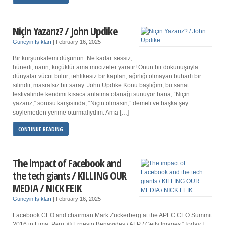
Niçin Yazarız? / John Updike
Güneyin Işıkları
|
February 16, 2025
Bir kurşunkalemi düşünün. Ne kadar sessiz,
hünerli, narin, küçüktür ama mucizeler yaratır! Onun bir dokunuşuyla
dünyalar vücut bulur; tehlikesiz bir kaplan, ağırlığı olmayan buharlı bir
silindir, masrafsız bir saray. John Updike Konu başlığım, bu sanat
festivalinde kendimi kısaca anlatma olanağı sunuyor bana; “Niçin
yazarız,” sorusu karşısında, “Niçin olmasın,” demeli ve başka şey
söylemeden yerime oturmalıydım. Ama […]
CONTINUE READING
The impact of Facebook and
the tech giants / KILLING OUR
MEDIA / NICK FEIK
Güneyin Işıkları
|
February 16, 2025
Facebook CEO and chairman Mark Zuckerberg at the APEC CEO Summit
2016 in Lima, Peru. © Ernesto Benavides / AFP / Getty Images “Today I