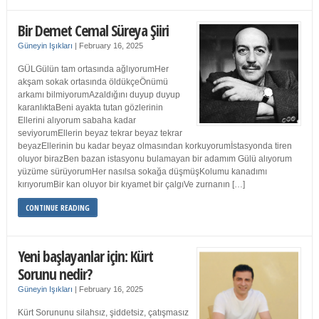
Bir Demet Cemal Süreya Şiiri
Güneyin Işıkları
|
February 16, 2025
GÜLGülün tam ortasında ağlıyorumHer
akşam sokak ortasında öldükçeÖnümü
arkamı bilmiyorumAzaldığını duyup duyup
karanlıktaBeni ayakta tutan gözlerinin
Ellerini alıyorum sabaha kadar
seviyorumEllerin beyaz tekrar beyaz tekrar
beyazEllerinin bu kadar beyaz olmasından korkuyorumİstasyonda tiren
oluyor birazBen bazan istasyonu bulamayan bir adamım Gülü alıyorum
yüzüme sürüyorumHer nasılsa sokağa düşmüşKolumu kanadımı
kırıyorumBir kan oluyor bir kıyamet bir çalgıVe zurnanın […]
CONTINUE READING
Yeni başlayanlar için: Kürt
Sorunu nedir?
Güneyin Işıkları
|
February 16, 2025
Kürt Sorununu silahsız, şiddetsiz, çatışmasız