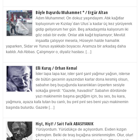
Böyle Buyurdu Muhammet * / Ergür Altan
Adım Muhammet. On dokuz yaşındayım. Atık kağıtlar
topluyorum ve Kızılay`dan Ulus`a kadar üç kez yürüyerek
gidip geliyorum her gün. Beş arkadaşımla kalıyorum iki
göz odalı bir evde. Onlar atık kağıt toplamıyor; Mevlüt
inşaatta çalışıyor mesela, Hüseyin halde hamallık
yaparken, Sidar ve Yunus ayakkabı boyacısı. Aramıza bir arkadaş daha
katıldı. Adı Abbas. Çalışmıyor o, diyaliz hastası. […]
Elli Kuruş / Orhan Kemal
İster lapa lapa kar, ister şarıl şarıl yağmur yağsın, isterse
de bütün gecenin ayazından karlar dona kesmiş olsun,
sabahın beş buçuğunda karanlıkları ürperten sesiyle
sokağa girerdi: “Gazete, havadiis!” Sabahın dördünde
yazı makinemin başına geçtiğim için, bu ses, bu kara,
yağmura, ayaza kafa tutan bu canlı, bu pırıl pırıl ses beni yazı makinemin
başında bulurdu. Gazete […]
Hişt, Hişt! / Sait Faik ABASIYANIK
Yürüyordum. Yürüdükçe de açılıyordum. Evden kızgın
çıkmıştım. Belki de tıraş bıçağına sinirlenmiştim. Olur, olur!