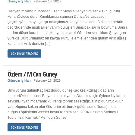
Güneyin Işıkları
|
February 16, 2025
Her yanım yangın İnceden uzanır Sivas’aHer yanım sanki Bir uçurum
kenarıÖylece durur Kımıldamaz sanırsın DünyaNe yapacağını
şaşırmışAnlamaya çalışır anlaşılmazı Her yanım özlem Birikir bir nehrin
getirdiklerinde usulcaHer yanım gülüşleri Sımsıcak sarılır boynuma Sonra
birden düşer kara bulutlarHer yanım sanki Öfkeden sırılsıklam Şu yorgun
yürekte Durdurulamaz bir kavga Kurtul elem ellerinden gülüm Artık uğraş
zamanıdırArtık denizin […]
CONTINUE READING
Özlem / M Can Guney
Güneyin Işıkları
|
February 16, 2025
Bilmiyorum gülümKaç kez doğdu güneşKaç kez kızıllaştı dağların
tepeleriÖzledim seni Bir yanımda okyanusDuramaz işte öylece kıyılarda
sevişirBir yanımdaYanık kül rengi toprak sessizliğiSalınıp dururSokulur
yalnızlığıma kokun olur Gözlerim bir buruk gülümsemeDudağımda
buğusu öpüşlerinGeceler boyuÖzledim seni 2004 Haziran Sydney /
Toplumsal Kaynak / Memduh Güney
CONTINUE READING