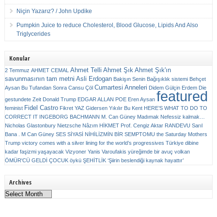
Niçin Yazarız? / John Updike
Pumpkin Juice to reduce Cholesterol, Blood Glucose, Lipids And Also
Triglycerides
Konular
Ahmet Telli
Ahmet Şık
Ahmet Şık'ın
2 Temmuz
AHMET CEMAL
savunmasının tam metni
Asli Erdogan
Bakişın Senin
Bağışıklık sistemi
Behçet
Cumartesi Anneleri
Aysan
Bu Tufandan Sonra
Cansu Çöl
Didem Gülçin Erdem
Die
featured
gestundete Zeit
Donald Trump
EDGAR ALLAN POE
Eren Aysan
Fidel Castro
feminist
Fikret YAZ
Gidersen Yıkılır Bu Kent
HERE’S WHAT TO DO TO
CORRECT IT
INGEBORG BACHMANN
M. Can Güney
Madımak
Nefessiz kalmak…
Nicholas Glastonbury
Nietzsche
Nâzım HİKMET
Prof. Cengiz Aktar
RANDEVU
Sarıl
Bana . M Can Güney
SES
SİYASİ NİHİLİZMİN BİR SEMPTOMU
the Saturday Mothers
Trump victory comes with a silver lining for the world’s progressives
Türkiye dibine
kadar faşizmi yaşayacak
Vizyoner
Yanis Varoufakis
yüreğimde bir avuç volkan
ÖMÜR'CÜ GELDİ ÇOCUK
öykü
ŞEHİTLİK
‘Şiirin beslendiği kaynak hayattır’
Archives
Archives