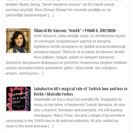
anlatan Stefan Zweig, “kendi hayatının sonunu” ise bir trajedi olarak
yazmayı seçmişti. İkinci Dünya Savaşı’nın ruhunda yarattığı acı ve
çaresizliğe dayanamayan […]
Ölümcül Bir Kavram; “Kimlik” / PINAR K. ÜRETMEN
Amin Maalouf, çoklu kimliğe sahip, bu kimlikleriyle kişisel
ve varoluşsal sorgulamasını yapmış ve barışmış
kişiliklerin kimlik savaşlarını ve şiddeti sonlandırabileceği
umudunu taşıyor. Ölümcül ve el yakan bir kavram “kimlik”.
Nice katliam, cinayet, şiddet ve vahşetin bahanesi.
Günümüz dünyasının distopyaya ve günümüz insanınınsa eleştirel zekâdan
yoksun otomatlar haline gelmesinin şifresi. Oysa kimlik, kim olduğunu
arayan, varoluşunu […]
Sabahattin Ali’s magical tale of Turkish love and loss in
Berlin / Malcolm Forbes
Sabahattin Ali led a short but eventful life. Regarded by
many as the father of modernist Turkish literature, Ali was
also a teacher, translator and journalist. His left-leaning
newspaper, Marco Pasa, became a target of government
censorship in the 1940s due to its satirical editorials. Ali also sailed too
close to the wind and was […]