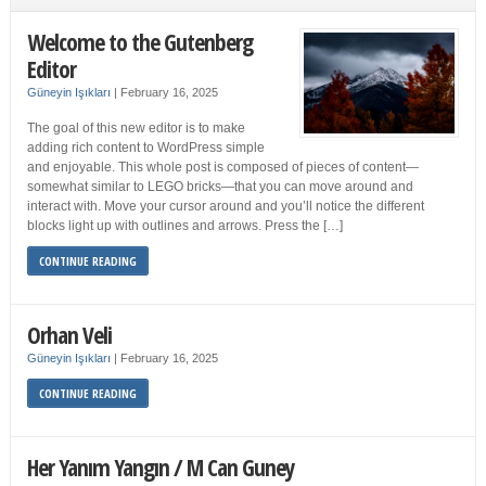
Welcome to the Gutenberg
Editor
Güneyin Işıkları
|
February 16, 2025
The goal of this new editor is to make
adding rich content to WordPress simple
and enjoyable. This whole post is composed of pieces of content—
somewhat similar to LEGO bricks—that you can move around and
interact with. Move your cursor around and you’ll notice the different
blocks light up with outlines and arrows. Press the […]
CONTINUE READING
Orhan Veli
Güneyin Işıkları
|
February 16, 2025
CONTINUE READING
Her Yanım Yangın / M Can Guney