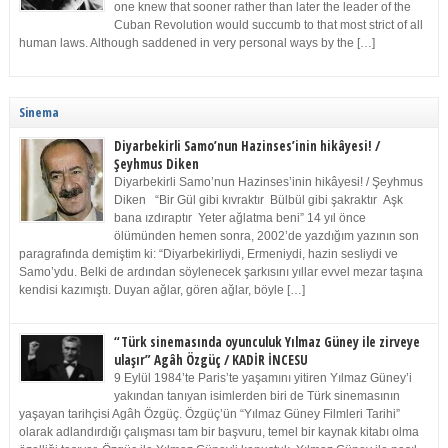
one knew that sooner rather than later the leader of the
Cuban Revolution would succumb to that most strict of all
human laws. Although saddened in very personal ways by the […]
Sinema
Diyarbekirli Samo’nun Hazinses’inin hikâyesi! /
Şeyhmus Diken
Diyarbekirli Samo’nun Hazinses’inin hikâyesi! / Şeyhmus
Diken “Bir Gül gibi kıvraktır Bülbül gibi şakraktır Aşk
bana ızdıraptır Yeter ağlatma beni” 14 yıl önce
ölümünden hemen sonra, 2002’de yazdığım yazının son
paragrafında demiştim ki: “Diyarbekirliydi, Ermeniydi, hazin sesliydi ve
Samo’ydu. Belki de ardından söylenecek şarkısını yıllar evvel mezar taşına
kendisi kazımıştı. Duyan ağlar, gören ağlar, böyle […]
“Türk sinemasında oyunculuk Yılmaz Güney ile zirveye
ulaşır” Agâh Özgüç / KADİR İNCESU
9 Eylül 1984’te Paris’te yaşamını yitiren Yılmaz Güney’i
yakından tanıyan isimlerden biri de Türk sinemasının
yaşayan tarihçisi Agâh Özgüç. Özgüç’ün “Yılmaz Güney Filmleri Tarihi”
olarak adlandırdığı çalışması tam bir başvuru, temel bir kaynak kitabı olma