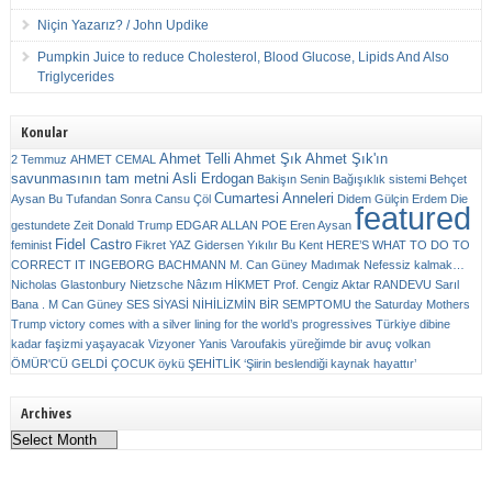
Niçin Yazarız? / John Updike
Pumpkin Juice to reduce Cholesterol, Blood Glucose, Lipids And Also
Triglycerides
Konular
Ahmet Telli
Ahmet Şık
Ahmet Şık'ın
2 Temmuz
AHMET CEMAL
savunmasının tam metni
Asli Erdogan
Bakişın Senin
Bağışıklık sistemi
Behçet
Cumartesi Anneleri
Aysan
Bu Tufandan Sonra
Cansu Çöl
Didem Gülçin Erdem
Die
featured
gestundete Zeit
Donald Trump
EDGAR ALLAN POE
Eren Aysan
Fidel Castro
feminist
Fikret YAZ
Gidersen Yıkılır Bu Kent
HERE’S WHAT TO DO TO
CORRECT IT
INGEBORG BACHMANN
M. Can Güney
Madımak
Nefessiz kalmak…
Nicholas Glastonbury
Nietzsche
Nâzım HİKMET
Prof. Cengiz Aktar
RANDEVU
Sarıl
Bana . M Can Güney
SES
SİYASİ NİHİLİZMİN BİR SEMPTOMU
the Saturday Mothers
Trump victory comes with a silver lining for the world’s progressives
Türkiye dibine
kadar faşizmi yaşayacak
Vizyoner
Yanis Varoufakis
yüreğimde bir avuç volkan
ÖMÜR'CÜ GELDİ ÇOCUK
öykü
ŞEHİTLİK
‘Şiirin beslendiği kaynak hayattır’
Archives
Archives