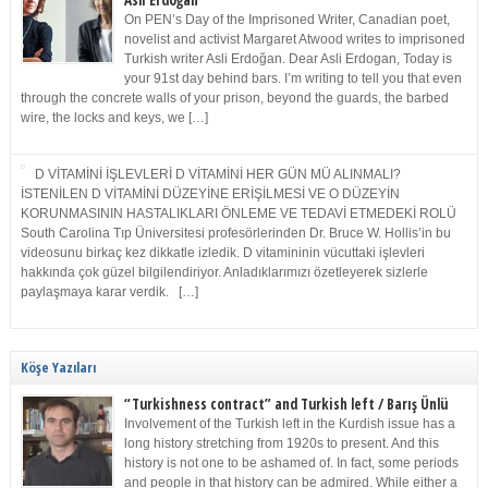
Asli Erdoğan
On PEN’s Day of the Imprisoned Writer, Canadian poet,
novelist and activist Margaret Atwood writes to imprisoned
Turkish writer Asli Erdoğan. Dear Asli Erdogan, Today is
your 91st day behind bars. I’m writing to tell you that even
through the concrete walls of your prison, beyond the guards, the barbed
wire, the locks and keys, we […]
D VİTAMİNİ İŞLEVLERİ D VİTAMİNİ HER GÜN MÜ ALINMALI?
İSTENİLEN D VİTAMİNİ DÜZEYİNE ERİŞİLMESİ VE O DÜZEYİN
KORUNMASININ HASTALIKLARI ÖNLEME VE TEDAVİ ETMEDEKİ ROLÜ
South Carolina Tıp Üniversitesi profesörlerinden Dr. Bruce W. Hollis’in bu
videosunu birkaç kez dikkatle izledik. D vitamininin vücuttaki işlevleri
hakkında çok güzel bilgilendiriyor. Anladıklarımızı özetleyerek sizlerle
paylaşmaya karar verdik. […]
Köşe Yazıları
“Turkishness contract” and Turkish left / Barış Ünlü
Involvement of the Turkish left in the Kurdish issue has a
long history stretching from 1920s to present. And this
history is not one to be ashamed of. In fact, some periods
and people in that history can be admired. While either a