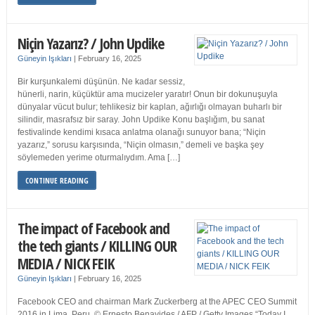
Niçin Yazarız? / John Updike
Güneyin Işıkları
|
February 16, 2025
Bir kurşunkalemi düşünün. Ne kadar sessiz,
hünerli, narin, küçüktür ama mucizeler yaratır! Onun bir dokunuşuyla
dünyalar vücut bulur; tehlikesiz bir kaplan, ağırlığı olmayan buharlı bir
silindir, masrafsız bir saray. John Updike Konu başlığım, bu sanat
festivalinde kendimi kısaca anlatma olanağı sunuyor bana; “Niçin
yazarız,” sorusu karşısında, “Niçin olmasın,” demeli ve başka şey
söylemeden yerime oturmalıydım. Ama […]
CONTINUE READING
The impact of Facebook and
the tech giants / KILLING OUR
MEDIA / NICK FEIK
Güneyin Işıkları
|
February 16, 2025
Facebook CEO and chairman Mark Zuckerberg at the APEC CEO Summit
2016 in Lima, Peru. © Ernesto Benavides / AFP / Getty Images “Today I