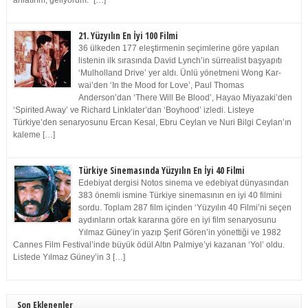
anlatırım, geliyorum.” […]
21. Yüzyılın En İyi 100 Filmi
36 ülkeden 177 eleştirmenin seçimlerine göre yapılan
listenin ilk sırasında David Lynch’in sürrealist başyapıtı
‘Mulholland Drive’ yer aldı. Ünlü yönetmeni Wong Kar-
wai’den ‘In the Mood for Love’, Paul Thomas
Anderson’dan ‘There Will Be Blood’, Hayao Miyazaki’den
‘Spirited Away’ ve Richard Linklater’dan ‘Boyhood’ izledi. Listeye
Türkiye’den senaryosunu Ercan Kesal, Ebru Ceylan ve Nuri Bilgi Ceylan’ın
kaleme […]
Türkiye Sinemasında Yüzyılın En İyi 40 Filmi
Edebiyat dergisi Notos sinema ve edebiyat dünyasından
383 önemli ismine Türkiye sinemasının en iyi 40 filmini
sordu. Toplam 287 film içinden ‘Yüzyılın 40 Filmi’ni seçen
aydınların ortak kararına göre en iyi film senaryosunu
Yılmaz Güney’in yazıp Şerif Gören’in yönettiği ve 1982
Cannes Film Festival’inde büyük ödül Altın Palmiye’yi kazanan ‘Yol’ oldu.
Listede Yılmaz Güney’in 3 […]
Son Eklenenler