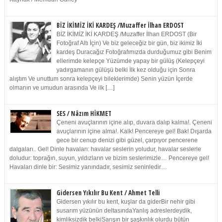
BİZ İKİMİZ İKİ KARDEŞ /Muzaffer İlhan ERDOST
BİZ İKİMİZ İKİ KARDEŞ /Muzaffer İlhan ERDOST (Bir
Fotoğraf Altı İçin) Ve biz geleceğiz bir gün, biz ikimiz İki
kardeş Duracağız Fotoğrafımızda durduğumuz gibi Benim
ellerimde kelepçe Yüzümde yapay bir gülüş (Kelepçeyi
yadırgamanın gülüşü belki İlk kez olduğu için Sonra
alıştım Ve unuttum sonra kelepçeyi bileklerimde) Senin yüzün İçerde
olmanın ve umudun arasında Ve ilk […]
SES / Nâzım HİKMET
Çeneni avuçlarının içine alıp, duvara dalıp kalma!. Çeneni
avuçlarının içine alma!. Kalk! Pencereye gel! Bak! Dışarda
gece bir cenup denizi gibi güzel, çarpıyor pencerene
dalgaları.. Gel! Dinle havaları: havalar seslerin yoludur, havalar seslerle
doludur: toprağın, suyun, yıldızların ve bizim seslerimizle… Pencereye gel!
Havaları dinle bir: Sesimiz yanındadır, sesimiz seninledir…
Gidersen Yıkılır Bu Kent / Ahmet Telli
Gidersen yıkılır bu kent, kuşlar da giderBir nehir gibi
susarım yüzünün deltasındaYanlış adreslerdeydik,
kimliksizdik belkiSarışın bir şaşkınlık olurdu bütün