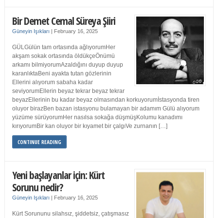
Bir Demet Cemal Süreya Şiiri
Güneyin Işıkları
|
February 16, 2025
GÜLGülün tam ortasında ağlıyorumHer
akşam sokak ortasında öldükçeÖnümü
arkamı bilmiyorumAzaldığını duyup duyup
karanlıktaBeni ayakta tutan gözlerinin
Ellerini alıyorum sabaha kadar
seviyorumEllerin beyaz tekrar beyaz tekrar
beyazEllerinin bu kadar beyaz olmasından korkuyorumİstasyonda tiren
oluyor birazBen bazan istasyonu bulamayan bir adamım Gülü alıyorum
yüzüme sürüyorumHer nasılsa sokağa düşmüşKolumu kanadımı
kırıyorumBir kan oluyor bir kıyamet bir çalgıVe zurnanın […]
CONTINUE READING
Yeni başlayanlar için: Kürt
Sorunu nedir?
Güneyin Işıkları
|
February 16, 2025
Kürt Sorununu silahsız, şiddetsiz, çatışmasız