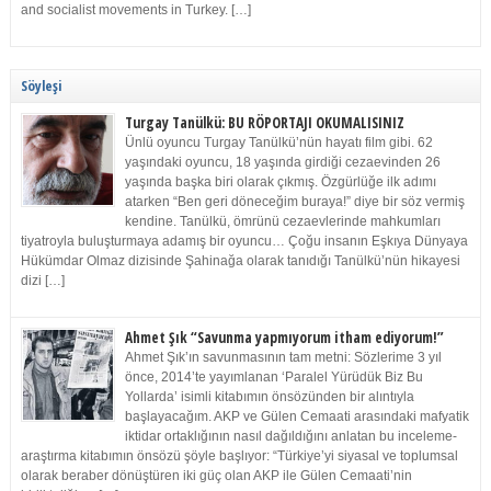
and socialist movements in Turkey. […]
Söyleşi
Turgay Tanülkü: BU RÖPORTAJI OKUMALISINIZ
Ünlü oyuncu Turgay Tanülkü’nün hayatı film gibi. 62
yaşındaki oyuncu, 18 yaşında girdiği cezaevinden 26
yaşında başka biri olarak çıkmış. Özgürlüğe ilk adımı
atarken “Ben geri döneceğim buraya!” diye bir söz vermiş
kendine. Tanülkü, ömrünü cezaevlerinde mahkumları
tiyatroyla buluşturmaya adamış bir oyuncu… Çoğu insanın Eşkıya Dünyaya
Hükümdar Olmaz dizisinde Şahinağa olarak tanıdığı Tanülkü’nün hikayesi
dizi […]
Ahmet Şık “Savunma yapmıyorum itham ediyorum!”
Ahmet Şık’ın savunmasının tam metni: Sözlerime 3 yıl
önce, 2014’te yayımlanan ‘Paralel Yürüdük Biz Bu
Yollarda’ isimli kitabımın önsözünden bir alıntıyla
başlayacağım. AKP ve Gülen Cemaati arasındaki mafyatik
iktidar ortaklığının nasıl dağıldığını anlatan bu inceleme-
araştırma kitabımın önsözü şöyle başlıyor: “Türkiye’yi siyasal ve toplumsal
olarak beraber dönüştüren iki güç olan AKP ile Gülen Cemaati’nin