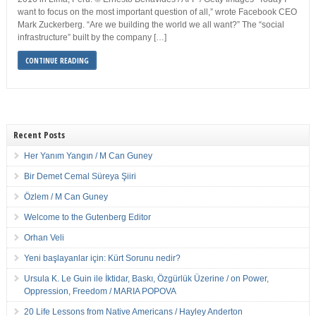
want to focus on the most important question of all,” wrote Facebook CEO
Mark Zuckerberg. “Are we building the world we all want?” The “social
infrastructure” built by the company […]
CONTINUE READING
Recent Posts
Her Yanım Yangın / M Can Guney
Bir Demet Cemal Süreya Şiiri
Özlem / M Can Guney
Welcome to the Gutenberg Editor
Orhan Veli
Yeni başlayanlar için: Kürt Sorunu nedir?
Ursula K. Le Guin ile İktidar, Baskı, Özgürlük Üzerine / on Power,
Oppression, Freedom / MARIA POPOVA
20 Life Lessons from Native Americans / Hayley Anderton