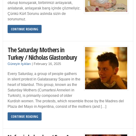
oturup konuşarak, birbirimizi anlayarak,
anlatarak, anlaşarak barış içinde çözmeliyiz.
Çünkü Kürt Sorunu aslında sizin de
sorununuz.
CONTINUE READING
The Saturday Mothers in
Turkey / Nicholas Glastonbury
Güneyin Işıkları
|
February 16, 2025
Every Saturday, a group of people gathers
in silent protest in Galatasaray Square in the
heart of Istanbul. This group, known as the
Saturday Mothers (Cumartesi Anneleri in
Turkish), is primarily composed of older
Kurdish women. The protests, which resemble those by the Madres del
Plaza del Mayo in Argentina, consist of the mothers (and […]
CONTINUE READING