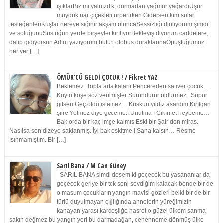
ışıklarBiz mi yalnızdık, durmadan yağmur yağardıÜşür
müydük nar çiçekleri ürperirken Gidersen kim sular
fesleğenleriKuşlar nereye sığınır akşam oluncaSessizliği dinliyorum şimdi
ve soluğunuSustuğun yerde birşeyler kırılıyorBekleyiş diyorum caddelere,
dalıp gidiyorsun Adını yazıyorum bütün otobüs duraklarınaÖpüştüğümüz
her yer […]
ÖMÜR’CÜ GELDİ ÇOCUK ! / Fikret YAZ
Beklemez. Topla arta kalanı Pencereden satıver çocuk …
Kuytu köşe söz verilmişler Süründürür öldürmez. Süpür
gitsen Geç oldu istemez… Küskün yıldız asardım Kırılgan
şiire Yetmez diye geceme.. Unutma ! Çıkın et heybeme…
Bak orda bir kaç imge kalmış Eski bir Şair’den miras.
Nasılsa son dizeye saklanmış. İyi bak eskitme ! Sana kalsın… Resme
ısınmamıştım. Bir […]
Sarıl Bana / M Can Güney
SARIL BANA şimdi desem ki geçecek bu yaşananlar da
geçecek geriye bir tek seni sevdiğim kalacak bende bir de
o masum çocukların yangın mavisi gözleri belki bir de bir
türlü duyulmayan çığlığında annelerin yüreğimizin
kanayan yarası kardeşliğe hasret o güzel ülkem sanma
sakın değmez bu yangın yeri bu darmadağan, cehenneme dönmüş ülke