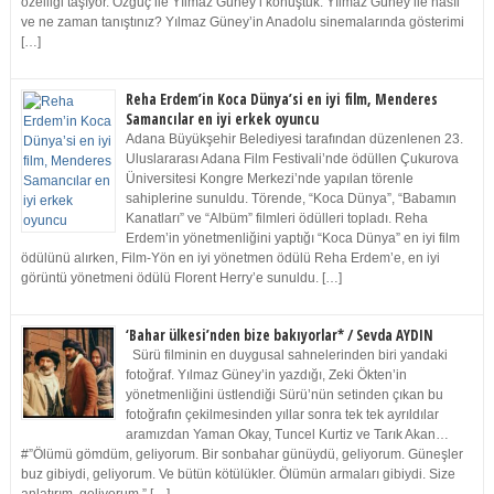
özelliği taşıyor. Özgüç ile Yılmaz Güney’i konuştuk. Yılmaz Güney ile nasıl
ve ne zaman tanıştınız? Yılmaz Güney’in Anadolu sinemalarında gösterimi
[…]
Reha Erdem’in Koca Dünya’si en iyi film, Menderes
Samancılar en iyi erkek oyuncu
Adana Büyükşehir Belediyesi tarafından düzenlenen 23.
Uluslararası Adana Film Festivali’nde ödüllen Çukurova
Üniversitesi Kongre Merkezi’nde yapılan törenle
sahiplerine sunuldu. Törende, “Koca Dünya”, “Babamın
Kanatları” ve “Albüm” filmleri ödülleri topladı. Reha
Erdem’in yönetmenliğini yaptığı “Koca Dünya” en iyi film
ödülünü alırken, Film-Yön en iyi yönetmen ödülü Reha Erdem’e, en iyi
görüntü yönetmeni ödülü Florent Herry’e sunuldu. […]
‘Bahar ülkesi’nden bize bakıyorlar* / Sevda AYDIN
Sürü filminin en duygusal sahnelerinden biri yandaki
fotoğraf. Yılmaz Güney’in yazdığı, Zeki Ökten’in
yönetmenliğini üstlendiği Sürü’nün setinden çıkan bu
fotoğrafın çekilmesinden yıllar sonra tek tek ayrıldılar
aramızdan Yaman Okay, Tuncel Kurtiz ve Tarık Akan…
#”Ölümü gömdüm, geliyorum. Bir sonbahar günüydü, geliyorum. Güneşler
buz gibiydi, geliyorum. Ve bütün kötülükler. Ölümün armaları gibiydi. Size