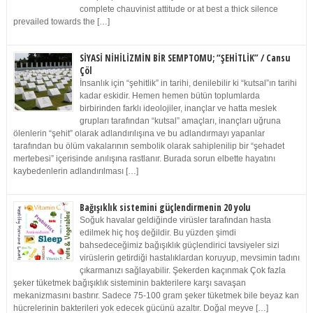
complete chauvinist attitude or at best a thick silence
prevailed towards the […]
SİYASİ NİHİLİZMİN BİR SEMPTOMU; “ŞEHİTLİK” / Cansu
Çöl
İnsanlık için “şehitlik” in tarihi, denilebilir ki “kutsal”ın tarihi
kadar eskidir. Hemen hemen bütün toplumlarda
birbirinden farklı ideolojiler, inançlar ve hatta meslek
grupları tarafından “kutsal” amaçları, inançları uğruna
ölenlerin “şehit” olarak adlandırılışına ve bu adlandırmayı yapanlar
tarafından bu ölüm vakalarının sembolik olarak sahiplenilip bir “şehadet
mertebesi” içerisinde anılışına rastlanır. Burada sorun elbette hayatını
kaybedenlerin adlandırılması […]
Bağışıklık sistemini güçlendirmenin 20 yolu
Soğuk havalar geldiğinde virüsler tarafından hasta
edilmek hiç hoş değildir. Bu yüzden şimdi
bahsedeceğimiz bağışıklık güçlendirici tavsiyeler sizi
virüslerin getirdiği hastalıklardan koruyup, mevsimin tadını
çıkarmanızı sağlayabilir. Şekerden kaçınmak Çok fazla
şeker tüketmek bağışıklık sisteminin bakterilere karşı savaşan
mekanizmasını bastırır. Sadece 75-100 gram şeker tüketmek bile beyaz kan
hücrelerinin bakterileri yok edecek gücünü azaltır. Doğal meyve […]