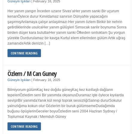
Güneyin Işıkları
|
February 16, 2025
Her yanım yangın İnceden uzanır Sivas’aHer yanım sanki Bir uçurum
kenarıÖylece durur Kımıldamaz sanırsın DünyaNe yapacağını
şaşırmışAnlamaya çalışır anlaşılmazı Her yanım özlem Birikir bir nehrin
getirdiklerinde usulcaHer yanım gülüşleri Sımsıcak sarılır boynuma Sonra
birden düşer kara bulutlarHer yanım sanki Öfkeden sırılsıklam Şu yorgun
yürekte Durdurulamaz bir kavga Kurtul elem ellerinden gülüm Artık uğraş
zamanıdırArtık denizin […]
CONTINUE READING
Özlem / M Can Guney
Güneyin Işıkları
|
February 16, 2025
Bilmiyorum gülümKaç kez doğdu güneşKaç kez kızıllaştı dağların
tepeleriÖzledim seni Bir yanımda okyanusDuramaz işte öylece kıyılarda
sevişirBir yanımdaYanık kül rengi toprak sessizliğiSalınıp dururSokulur
yalnızlığıma kokun olur Gözlerim bir buruk gülümsemeDudağımda
buğusu öpüşlerinGeceler boyuÖzledim seni 2004 Haziran Sydney /
Toplumsal Kaynak / Memduh Güney
CONTINUE READING