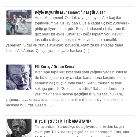
Böyle Buyurdu Muhammet * / Ergür Altan
Adım Muhammet. On dokuz yaşındayım. Atık kağıtlar
topluyorum ve Kızılay`dan Ulus`a kadar üç kez yürüyerek
gidip geliyorum her gün. Beş arkadaşımla kalıyorum iki
göz odalı bir evde. Onlar atık kağıt toplamıyor; Mevlüt
inşaatta çalışıyor mesela, Hüseyin halde hamallık
yaparken, Sidar ve Yunus ayakkabı boyacısı. Aramıza bir arkadaş daha
katıldı. Adı Abbas. Çalışmıyor o, diyaliz hastası. […]
Elli Kuruş / Orhan Kemal
İster lapa lapa kar, ister şarıl şarıl yağmur yağsın, isterse
de bütün gecenin ayazından karlar dona kesmiş olsun,
sabahın beş buçuğunda karanlıkları ürperten sesiyle
sokağa girerdi: “Gazete, havadiis!” Sabahın dördünde
yazı makinemin başına geçtiğim için, bu ses, bu kara,
yağmura, ayaza kafa tutan bu canlı, bu pırıl pırıl ses beni yazı makinemin
başında bulurdu. Gazete […]
Hişt, Hişt! / Sait Faik ABASIYANIK
Yürüyordum. Yürüdükçe de açılıyordum. Evden kızgın
çıkmıştım. Belki de tıraş bıçağına sinirlenmiştim. Olur, olur!