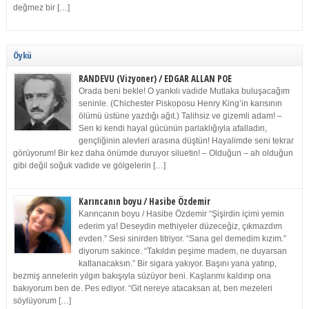
değmez bir […]
Öykü
RANDEVU (Vizyoner) / EDGAR ALLAN POE
Orada beni bekle! O yankılı vadide Mutlaka buluşacağım
seninle. (Chichester Piskoposu Henry King’in karısının
ölümü üstüne yazdığı ağıt.) Talihsiz ve gizemli adam! –
Sen ki kendi hayal gücünün parlaklığıyla afalladın,
gençliğinin alevleri arasına düştün! Hayalimde seni tekrar
görüyorum! Bir kez daha önümde duruyor siluetin! – Olduğun – ah olduğun
gibi değil soğuk vadide ve gölgelerin […]
Karıncanın boyu / Hasibe Özdemir
Karıncanın boyu / Hasibe Özdemir “Şişirdin içimi yemin
ederim ya! Deseydin methiyeler düzeceğiz, çıkmazdım
evden.” Sesi sinirden titriyor. “Sana gel demedim kızım.”
diyorum sakince. “Takıldın peşime madem, ne duyarsan
katlanacaksın.” Bir sigara yakıyor. Başını yana yatırıp,
bezmiş annelerin yılgın bakışıyla süzüyor beni. Kaşlarımı kaldırıp ona
bakıyorum ben de. Pes ediyor. “Git nereye atacaksan at, ben mezeleri
söylüyorum […]