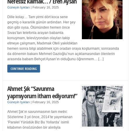
Nefessiz kalmak… / Eren Aysan
Güneyin Işıkları
|
February 16, 2025
Dille kolay… Tam yirmi dört koca sene
geçmiş o karanlık günün ardından. Her şey
dün gibi oysa. Ölümünden hemen önce
Sıvas’tan telefonla arayan babamla
konuşmam, televizyondan olayları takip
etmeye çalışmam, Madımak Oteli yakıldıktan
hemen sonra bilgi alabilmek için oradan oraya koşturmam; sonrasında
da dönemin bakanı Mehmet Gazioğlu’nun açıklamasından ölenlerin
arasında babam Behçet Aysan’ın olduğunu öğrenmem… […]
CONTINUE READING
Ahmet Şık “Savunma
yapmıyorum itham ediyorum!”
Güneyin Işıkları
|
February 16, 2025
Ahmet Şık’ın savunmasının tam metni:
Sözlerime 3 yıl önce, 2014’te yayımlanan
‘Paralel Yürüdük Biz Bu Yollarda’ isimli
kitabımın önsözünden bir alıntıyla