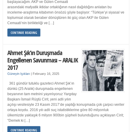
başlayacağım. AKP ve Gülen Cemaati
arasındaki mafyatik iktidar ortaklığının nasıl dağıldığını anlatan bu
inceleme-araştırma kitabımın önsözü şöyle başlıyor: “Türkiye’yi siyasal ve
toplumsal olarak beraber dönüştüren iki güç olan AKP ile Gülen
Cemaati’nin birlikteliği ve […]
CONTINUE READING
Ahmet Şık’ın Duruşmada
Engellenen Savunması – ARALIK
2017
Güneyin Işıkları
|
February 16, 2025
361 gündür tutuklu gazeteci Ahmet Şık’ın
dünkü (25 Aralık) duruşmada engellenen
beyanının tam metnini yayınlıyoruz Yargıtay
Başkanı İsmail Rüştü Cirit, yeni adli yılın
açılışı vesilesiyle 23 Kasım 2017’de yaptığı konuşmada çok çarpıcı veriler
ortaya koydu. 2016 yılı adli suç istatistiklerine göre 80 milyonluk
ülkemizde yaklaşık 6 milyon 900bin şüpheli bulunduğunu açıklayan Cirit;
“Demek ki […]
CONTINUE READING