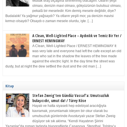
Mutlak tıraş bıçağına sinirlenmiş olacağım. Otların yeşil
olması, denizin mavi olması, gökyüzünün bulutsuz olması,
pekalâ bir meseledir. Kim demiş mesele değildir, diye?
Budalalık! Ya yağmur yağsaydı? Ya otların yeşili mor, ya denizin mavisi
kırmızı olsaydı? Olsaydı o zaman mesele olurdu, işte. […]
A Clean, Well-Lighted Place – Aydınlık ve Temiz Bir Yer /
ERNEST HEMINGWAY
A Clean, Well-Lighted Place / ERNEST HEMINGWAY It
was very late and everyone had left the cafe except an old
man who sat in the shadow the leaves of the tree made
against the electric light. In the day time the street was
dusty, but at night the dew settled the dust and the old man […]
Kitap
Stefan Zweig’ten Gündüz Vassaf’a: Umutsuzluk
bulaşıcıdır, umut da! / Türey Köse
Hayatı ve hatta siyaseti hep edebiyat aracılığıyla
kavramak, yorumlamak isteyen bir okur olarak bu
umutsuzluk günlerinde Avusturyalı yazar Stefan Zweig
düşüyor sık sık aklıma. “Kendi Hayatının Şiirini
Yazanlar”da roman tadında biyografilerle Casanova, Stendhal, Tolstoy’u