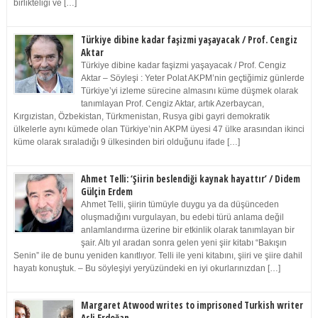
birlikteliği ve […]
Türkiye dibine kadar faşizmi yaşayacak / Prof. Cengiz
Aktar
Türkiye dibine kadar faşizmi yaşayacak / Prof. Cengiz
Aktar – Söyleşi : Yeter Polat AKPM’nin geçtiğimiz günlerde
Türkiye’yi izleme sürecine almasını küme düşmek olarak
tanımlayan Prof. Cengiz Aktar, artık Azerbaycan,
Kırgızistan, Özbekistan, Türkmenistan, Rusya gibi gayri demokratik
ülkelerle aynı kümede olan Türkiye’nin AKPM üyesi 47 ülke arasından ikinci
küme olarak sıraladığı 9 ülkesinden biri olduğunu ifade […]
Ahmet Telli: ‘Şiirin beslendiği kaynak hayattır’ / Didem
Gülçin Erdem
Ahmet Telli, şiirin tümüyle duygu ya da düşünceden
oluşmadığını vurgulayan, bu edebi türü anlama değil
anlamlandırma üzerine bir etkinlik olarak tanımlayan bir
şair. Altı yıl aradan sonra gelen yeni şiir kitabı “Bakışın
Senin” ile de bunu yeniden kanıtlıyor. Telli ile yeni kitabını, şiiri ve şiire dahil
hayatı konuştuk. – Bu söyleşiyi yeryüzündeki en iyi okurlarınızdan […]
Margaret Atwood writes to imprisoned Turkish writer