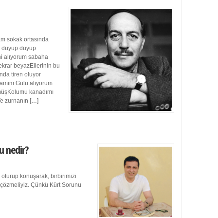
m sokak ortasında
ı duyup duyup
ini alıyorum sabaha
ekrar beyazEllerinin bu
da tiren oluyor
damım Gülü alıyorum
müşKolumu kanadımı
Ve zurnanın […]
u nedir?
 oturup konuşarak, birbirimizi
e çözmeliyiz. Çünkü Kürt Sorunu