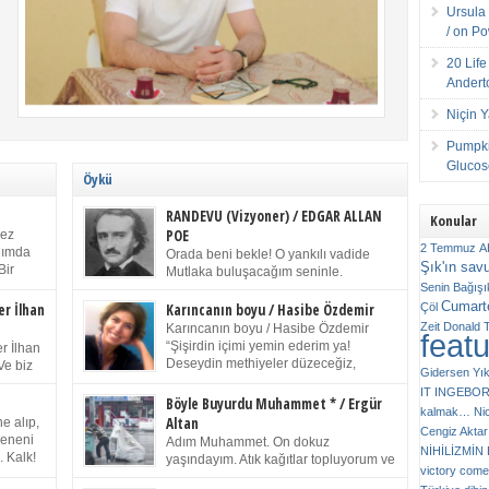
Ursula 
/ on P
20 Lif
Andert
Niçin 
Pumpki
Glucose
Öykü
RANDEVU (Vizyoner) / EDGAR ALLAN
Konular
POE
kez
2 Temmuz
A
anımda
Orada beni bekle! O yankılı vadide
Şık'ın sav
Bir
Mutlaka buluşacağım seninle.
ıp
Senin
Bağışı
(Chichester Piskoposu Henry King’in
m bir
Cumarte
karısının ölümü üstüne yazdığı ağıt.) Talihsiz ve
Çöl
er İlhan
Karıncanın boyu / Hasibe Özdemir
gizemli adam! – Sen ki kendi hayal gücünün
Zeit
Donald 
Karıncanın boyu / Hasibe Özdemir
feat
ziran
parlaklığıyla afalladın, gençliğinin alevleri arasına
“Şişirdin içimi yemin ederim ya!
r İlhan
düştün! Hayalimde seni tekrar görüyorum! Bir kez
Deseydin methiyeler düzeceğiz,
Ve biz
Gidersen Yık
daha önümde duruyor siluetin! – Olduğun – ah
çıkmazdım evden.” Sesi sinirden
 kardeş
IT
INGEBO
olduğun gibi değil soğuk vadide ve gölgelerin […]
titriyor. “Sana gel demedim kızım.” diyorum sakince.
Benim
Böyle Buyurdu Muhammet * / Ergür
kalmak…
Ni
“Takıldın peşime madem, ne duyarsan
Altan
e alıp,
Cengiz Aktar
katlanacaksın.” Bir sigara yakıyor. Başını yana yatırıp,
 olduğu
Çeneni
Adım Muhammet. On dokuz
bezmiş annelerin yılgın bakışıyla süzüyor beni.
NİHİLİZMİ
. Kalk!
yaşındayım. Atık kağıtlar topluyorum ve
Kaşlarımı kaldırıp ona bakıyorum ben de. Pes ediyor.
victory comes
ışarda
Kızılay`dan Ulus`a kadar üç kez
“Git nereye atacaksan at, ben mezeleri söylüyorum