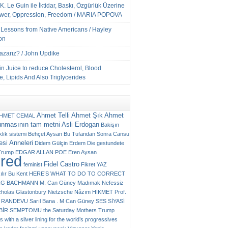
K. Le Guin ile İktidar, Baskı, Özgürlük Üzerine
ower, Oppression, Freedom / MARIA POPOVA
e Lessons from Native Americans / Hayley
on
Yazarız? / John Updike
n Juice to reduce Cholesterol, Blood
, Lipids And Also Triglycerides
Ahmet Telli
Ahmet Şık
Ahmet
HMET CEMAL
unmasının tam metni
Asli Erdogan
Bakişın
klık sistemi
Behçet Aysan
Bu Tufandan Sonra
Cansu
si Anneleri
Didem Gülçin Erdem
Die gestundete
Trump
EDGAR ALLAN POE
Eren Aysan
ured
Fidel Castro
feminist
Fikret YAZ
ılır Bu Kent
HERE’S WHAT TO DO TO CORRECT
RG BACHMANN
M. Can Güney
Madımak
Nefessiz
cholas Glastonbury
Nietzsche
Nâzım HİKMET
Prof.
RANDEVU
Sarıl Bana . M Can Güney
SES
SİYASİ
N BİR SEMPTOMU
the Saturday Mothers
Trump
 with a silver lining for the world’s progressives