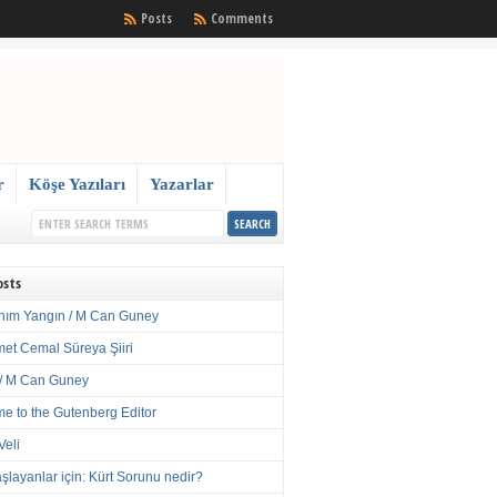
Posts
Comments
r
Köşe Yazıları
Yazarlar
osts
nım Yangın / M Can Guney
met Cemal Süreya Şiiri
/ M Can Guney
e to the Gutenberg Editor
Veli
şlayanlar için: Kürt Sorunu nedir?