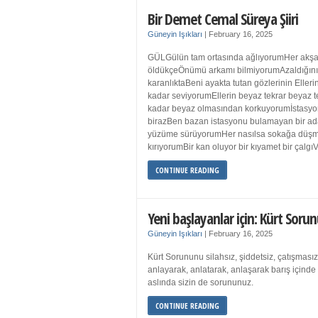
Bir Demet Cemal Süreya Şiiri
Güneyin Işıkları
|
February 16, 2025
GÜLGülün tam ortasında ağlıyorumHer akşa
öldükçeÖnümü arkamı bilmiyorumAzaldığın
karanlıktaBeni ayakta tutan gözlerinin Eller
kadar seviyorumEllerin beyaz tekrar beyaz t
kadar beyaz olmasından korkuyorumİstasyon
birazBen bazan istasyonu bulamayan bir a
yüzüme sürüyorumHer nasılsa sokağa düş
kırıyorumBir kan oluyor bir kıyamet bir çalgı
CONTINUE READING
Yeni başlayanlar için: Kürt Sorun
Güneyin Işıkları
|
February 16, 2025
Kürt Sorununu silahsız, şiddetsiz, çatışmasız
anlayarak, anlatarak, anlaşarak barış içind
aslında sizin de sorununuz.
CONTINUE READING