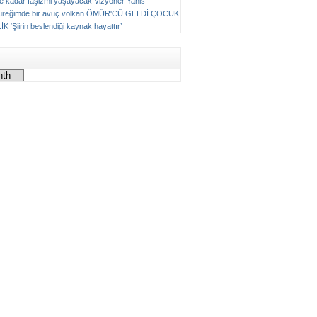
ne kadar faşizmi yaşayacak
Vizyoner
Yanis
üreğimde bir avuç volkan
ÖMÜR'CÜ GELDİ ÇOCUK
LİK
‘Şiirin beslendiği kaynak hayattır’