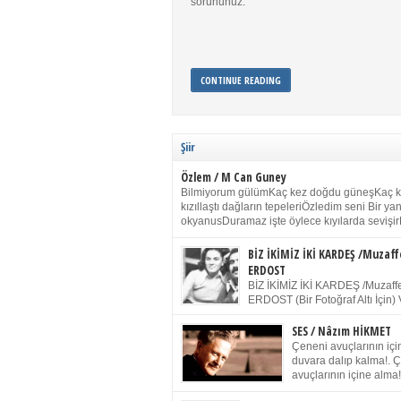
sorununuz.
CONTINUE READING
Şiir
Özlem / M Can Guney
Bilmiyorum gülümKaç kez doğdu güneşKaç 
kızıllaştı dağların tepeleriÖzledim seni Bir y
okyanusDuramaz işte öylece kıyılarda sevişir
yanımdaYanık kül rengi toprak sessizliğiSalın
dururSokulur yalnızlığıma kokun olur Gözleri
BİZ İKİMİZ İKİ KARDEŞ /Muzaff
buruk gülümsemeDudağımda buğusu
ERDOST
öpüşlerinGeceler boyuÖzledim seni 2004 Ha
BİZ İKİMİZ İKİ KARDEŞ /Muzaffe
Sydney / Toplumsal Kaynak / Memduh Güney
ERDOST (Bir Fotoğraf Altı İçin) 
geleceğiz bir gün, biz ikimiz İki
Duracağız Fotoğrafımızda durduğumuz gibi 
SES / Nâzım HİKMET
ellerimde kelepçe Yüzümde yapay bir gülüş
Çeneni avuçlarının için
(Kelepçeyi yadırgamanın gülüşü belki İlk kez
duvara dalıp kalma!. 
için Sonra alıştım Ve unuttum sonra kelepçeyi
avuçlarının içine alma!
bileklerimde) Senin yüzün İçerde olmanın ve
Pencereye gel! Bak! D
umudun arasında Ve ilk […]