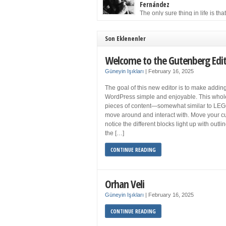
to solution may well be to get more sleep but 
Fernández
you get your 8 hours a night and still feel fati
The only sure thing in life is tha
when your […]
must die. Having seen the occa
images of the frail Fidel Castro at 90, one kne
sooner rather than later the leader of the Cu
Son Eklenenler
Revolution would succumb to that most strict o
human laws. Although saddened in very pers
Welcome to the Gutenberg Edi
ways by the […]
Güneyin Işıkları
|
February 16, 2025
The goal of this new editor is to make adding
WordPress simple and enjoyable. This whol
pieces of content—somewhat similar to LEG
move around and interact with. Move your cu
notice the different blocks light up with outl
the […]
CONTINUE READING
Orhan Veli
Güneyin Işıkları
|
February 16, 2025
CONTINUE READING