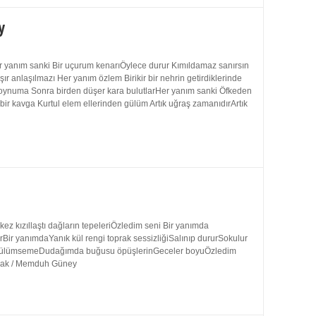
y
 yanım sanki Bir uçurum kenarıÖylece durur Kımıldamaz sanırsın
 anlaşılmazı Her yanım özlem Birikir bir nehrin getirdiklerinde
 boynuma Sonra birden düşer kara bulutlarHer yanım sanki Öfkeden
bir kavga Kurtul elem ellerinden gülüm Artık uğraş zamanıdırArtık
 kızıllaştı dağların tepeleriÖzledim seni Bir yanımda
rBir yanımdaYanık kül rengi toprak sessizliğiSalınıp dururSokulur
uk gülümsemeDudağımda buğusu öpüşlerinGeceler boyuÖzledim
ynak / Memduh Güney