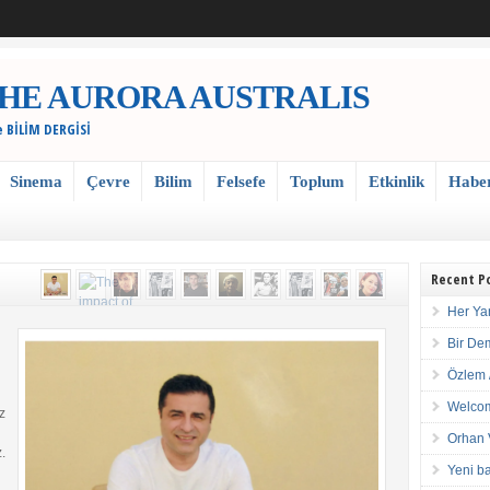
 / THE AURORA AUSTRALIS
e BİLİM DERGİSİ
Sinema
Çevre
Bilim
Felsefe
Toplum
Etkinlik
Habe
Recent P
Her Ya
Bir De
Özlem 
Welcom
z
Orhan 
.
Yeni ba