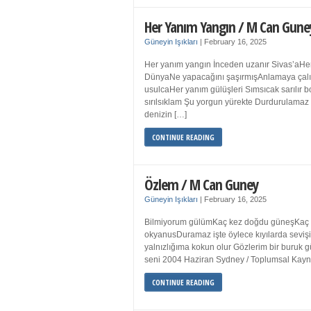
Her Yanım Yangın / M Can Gune
Güneyin Işıkları
|
February 16, 2025
Her yanım yangın İnceden uzanır Sivas’aHer
DünyaNe yapacağını şaşırmışAnlamaya çalışır
usulcaHer yanım gülüşleri Sımsıcak sarılır
sırılsıklam Şu yorgun yürekte Durdurulamaz 
denizin […]
CONTINUE READING
Özlem / M Can Guney
Güneyin Işıkları
|
February 16, 2025
Bilmiyorum gülümKaç kez doğdu güneşKaç kez
okyanusDuramaz işte öylece kıyılarda sevişi
yalnızlığıma kokun olur Gözlerim bir bur
seni 2004 Haziran Sydney / Toplumsal Ka
CONTINUE READING