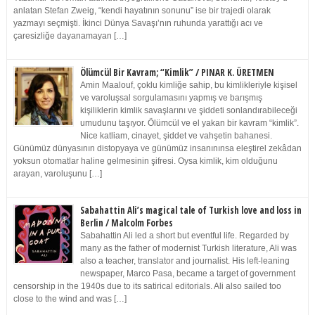
anlatan Stefan Zweig, “kendi hayatının sonunu” ise bir trajedi olarak
yazmayı seçmişti. İkinci Dünya Savaşı’nın ruhunda yarattığı acı ve
çaresizliğe dayanamayan […]
Ölümcül Bir Kavram; “Kimlik” / PINAR K. ÜRETMEN
Amin Maalouf, çoklu kimliğe sahip, bu kimlikleriyle kişisel
ve varoluşsal sorgulamasını yapmış ve barışmış
kişiliklerin kimlik savaşlarını ve şiddeti sonlandırabileceği
umudunu taşıyor. Ölümcül ve el yakan bir kavram “kimlik”.
Nice katliam, cinayet, şiddet ve vahşetin bahanesi.
Günümüz dünyasının distopyaya ve günümüz insanınınsa eleştirel zekâdan
yoksun otomatlar haline gelmesinin şifresi. Oysa kimlik, kim olduğunu
arayan, varoluşunu […]
Sabahattin Ali’s magical tale of Turkish love and loss in
Berlin / Malcolm Forbes
Sabahattin Ali led a short but eventful life. Regarded by
many as the father of modernist Turkish literature, Ali was
also a teacher, translator and journalist. His left-leaning
newspaper, Marco Pasa, became a target of government
censorship in the 1940s due to its satirical editorials. Ali also sailed too
close to the wind and was […]