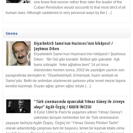
one knew that sooner rather than later the leader of the
Cuban Revolution would succumb to that most strict of all
human laws. Although saddened in very personal ways by the […]
Sinema
Diyarbekirli Samo’nun Hazinses’inin hikâyesi! /
Şeyhmus Diken
Diyarbekirli Samo’nun Hazinses’inin hikâyesi! / Şeyhmus
Diken “Bir Gül gibi kıvraktır Bülbül gibi şakraktır Aşk
bana ızdıraptır Yeter ağlatma beni” 14 yıl önce
ölümünden hemen sonra, 2002’de yazdığım yazının son
paragrafında demiştim ki: “Diyarbekirliydi, Ermeniydi, hazin sesliydi ve
Samo’ydu. Belki de ardından söylenecek şarkısını yıllar evvel mezar taşına
kendisi kazımıştı. Duyan ağlar, gören ağlar, böyle […]
“Türk sinemasında oyunculuk Yılmaz Güney ile zirveye
ulaşır” Agâh Özgüç / KADİR İNCESU
9 Eylül 1984’te Paris’te yaşamını yitiren Yılmaz Güney’i
yakından tanıyan isimlerden biri de Türk sinemasının
yaşayan tarihçisi Agâh Özgüç. Özgüç’ün “Yılmaz Güney Filmleri Tarihi”
olarak adlandırdığı çalışması tam bir başvuru, temel bir kaynak kitabı olma