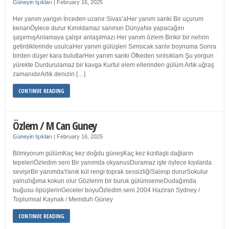
Güneyin Işıkları
|
February 16, 2025
Her yanım yangın İnceden uzanır Sivas’aHer yanım sanki Bir uçurum
kenarıÖylece durur Kımıldamaz sanırsın DünyaNe yapacağını
şaşırmışAnlamaya çalışır anlaşılmazı Her yanım özlem Birikir bir nehrin
getirdiklerinde usulcaHer yanım gülüşleri Sımsıcak sarılır boynuma Sonra
birden düşer kara bulutlarHer yanım sanki Öfkeden sırılsıklam Şu yorgun
yürekte Durdurulamaz bir kavga Kurtul elem ellerinden gülüm Artık uğraş
zamanıdırArtık denizin […]
CONTINUE READING
Özlem / M Can Guney
Güneyin Işıkları
|
February 16, 2025
Bilmiyorum gülümKaç kez doğdu güneşKaç kez kızıllaştı dağların
tepeleriÖzledim seni Bir yanımda okyanusDuramaz işte öylece kıyılarda
sevişirBir yanımdaYanık kül rengi toprak sessizliğiSalınıp dururSokulur
yalnızlığıma kokun olur Gözlerim bir buruk gülümsemeDudağımda
buğusu öpüşlerinGeceler boyuÖzledim seni 2004 Haziran Sydney /
Toplumsal Kaynak / Memduh Güney
CONTINUE READING