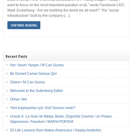
want to focus on the most important question of all,” wrote Facebook CEO
Mark Zuckerberg. “Are we building the world we all want?” The “social
infrastructure” built by the company […]
CONTINUE READING
Recent Posts
Her Yanım Yangın / M Can Guney
Bir Demet Cemal Süreya Şiiri
Özlem / M Can Guney
Welcome to the Gutenberg Editor
Orhan Veli
Yeni başlayanlar için: Kürt Sorunu nedir?
Ursula K. Le Guin ile İktidar, Baskı, Özgürlük Üzerine / on Power,
Oppression, Freedom / MARIA POPOVA
20 Life Lessons from Native Americans / Hayley Anderton