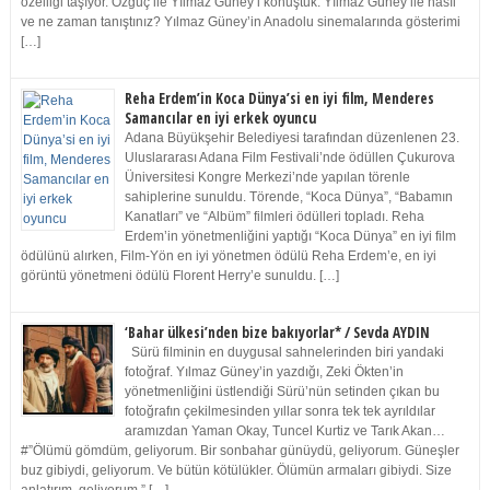
özelliği taşıyor. Özgüç ile Yılmaz Güney’i konuştuk. Yılmaz Güney ile nasıl
ve ne zaman tanıştınız? Yılmaz Güney’in Anadolu sinemalarında gösterimi
[…]
Reha Erdem’in Koca Dünya’si en iyi film, Menderes
Samancılar en iyi erkek oyuncu
Adana Büyükşehir Belediyesi tarafından düzenlenen 23.
Uluslararası Adana Film Festivali’nde ödüllen Çukurova
Üniversitesi Kongre Merkezi’nde yapılan törenle
sahiplerine sunuldu. Törende, “Koca Dünya”, “Babamın
Kanatları” ve “Albüm” filmleri ödülleri topladı. Reha
Erdem’in yönetmenliğini yaptığı “Koca Dünya” en iyi film
ödülünü alırken, Film-Yön en iyi yönetmen ödülü Reha Erdem’e, en iyi
görüntü yönetmeni ödülü Florent Herry’e sunuldu. […]
‘Bahar ülkesi’nden bize bakıyorlar* / Sevda AYDIN
Sürü filminin en duygusal sahnelerinden biri yandaki
fotoğraf. Yılmaz Güney’in yazdığı, Zeki Ökten’in
yönetmenliğini üstlendiği Sürü’nün setinden çıkan bu
fotoğrafın çekilmesinden yıllar sonra tek tek ayrıldılar
aramızdan Yaman Okay, Tuncel Kurtiz ve Tarık Akan…
#”Ölümü gömdüm, geliyorum. Bir sonbahar günüydü, geliyorum. Güneşler
buz gibiydi, geliyorum. Ve bütün kötülükler. Ölümün armaları gibiydi. Size