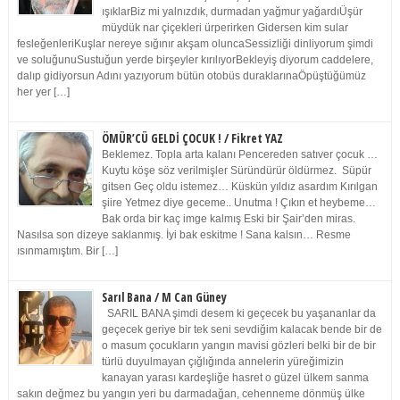
ışıklarBiz mi yalnızdık, durmadan yağmur yağardıÜşür
müydük nar çiçekleri ürperirken Gidersen kim sular
fesleğenleriKuşlar nereye sığınır akşam oluncaSessizliği dinliyorum şimdi
ve soluğunuSustuğun yerde birşeyler kırılıyorBekleyiş diyorum caddelere,
dalıp gidiyorsun Adını yazıyorum bütün otobüs duraklarınaÖpüştüğümüz
her yer […]
ÖMÜR’CÜ GELDİ ÇOCUK ! / Fikret YAZ
Beklemez. Topla arta kalanı Pencereden satıver çocuk …
Kuytu köşe söz verilmişler Süründürür öldürmez. Süpür
gitsen Geç oldu istemez… Küskün yıldız asardım Kırılgan
şiire Yetmez diye geceme.. Unutma ! Çıkın et heybeme…
Bak orda bir kaç imge kalmış Eski bir Şair’den miras.
Nasılsa son dizeye saklanmış. İyi bak eskitme ! Sana kalsın… Resme
ısınmamıştım. Bir […]
Sarıl Bana / M Can Güney
SARIL BANA şimdi desem ki geçecek bu yaşananlar da
geçecek geriye bir tek seni sevdiğim kalacak bende bir de
o masum çocukların yangın mavisi gözleri belki bir de bir
türlü duyulmayan çığlığında annelerin yüreğimizin
kanayan yarası kardeşliğe hasret o güzel ülkem sanma
sakın değmez bu yangın yeri bu darmadağan, cehenneme dönmüş ülke