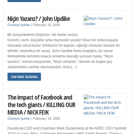
Niçin Yazarız? / John Updike
Güneyin Işıkları
|
February 16, 2025
Bir kurşunkalemi düşünün. Ne kadar sessiz,
hünerli, narin, küçüktür ama mucizeler yaratır! Onun bir dokunuşuyla
dünyalar vücut bulur; tehlikesiz bir kaplan, ağırlığı olmayan buharlı bir
silindir, masrafsız bir saray. John Updike Konu başlığım, bu sanat
festivalinde kendimi kısaca anlatma olanağı sunuyor bana; “Niçin
yazarız,” sorusu karşısında, “Niçin olmasın,” demeli ve başka şey
söylemeden yerime oturmalıydım. Ama […]
CONTINUE READING
The impact of Facebook and
the tech giants / KILLING OUR
MEDIA / NICK FEIK
Güneyin Işıkları
|
February 16, 2025
Facebook CEO and chairman Mark Zuckerberg at the APEC CEO Summit
2016 in Lima, Peru. © Ernesto Benavides / AFP / Getty Images “Today I