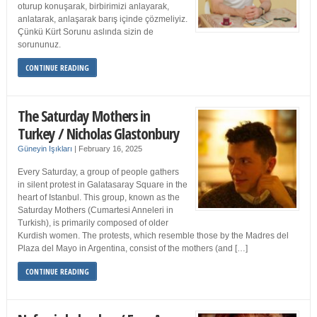
oturup konuşarak, birbirimizi anlayarak,
anlatarak, anlaşarak barış içinde çözmeliyiz.
Çünkü Kürt Sorunu aslında sizin de
sorununuz.
CONTINUE READING
The Saturday Mothers in
Turkey / Nicholas Glastonbury
Güneyin Işıkları
|
February 16, 2025
Every Saturday, a group of people gathers
in silent protest in Galatasaray Square in the
heart of Istanbul. This group, known as the
Saturday Mothers (Cumartesi Anneleri in
Turkish), is primarily composed of older
Kurdish women. The protests, which resemble those by the Madres del
Plaza del Mayo in Argentina, consist of the mothers (and […]
CONTINUE READING