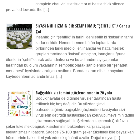
complete chauvinist attitude or at best a thick silence
prevailed towards the […]
SİYASİ NİHİLİZMİN BİR SEMPTOMU; “ŞEHİTLİK” / Cansu
Çöl
İnsanlık için “şehitlik” in tarihi, denilebilir ki “kutsal”ın tarihi
kadar eskidir. Hemen hemen bütün toplumlarda
birbirinden farklı ideolojiler, inançlar ve hatta meslek
grupları tarafından “kutsal” amaçları, inançları uğruna
ölenlerin “şehit” olarak adlandırılışına ve bu adlandırmayı yapanlar
tarafından bu ölüm vakalarının sembolik olarak sahiplenilip bir “şehadet
mertebesi” içerisinde anılışına rastlanır. Burada sorun elbette hayatını
kaybedenlerin adlandırılması […]
Bağışıklık sistemini güçlendirmenin 20 yolu
Soğuk havalar geldiğinde virüsler tarafından hasta
edilmek hiç hoş değildir. Bu yüzden şimdi
bahsedeceğimiz bağışıklık güçlendirici tavsiyeler sizi
virüslerin getirdiği hastalıklardan koruyup, mevsimin tadını
çıkarmanızı sağlayabilir. Şekerden kaçınmak Çok fazla
şeker tüketmek bağışıklık sisteminin bakterilere karşı savaşan
mekanizmasını bastırır. Sadece 75-100 gram şeker tüketmek bile beyaz kan
hücrelerinin bakterileri yok edecek gücünü azaltır. Doğal meyve […]