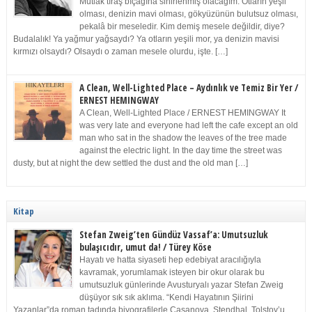
Mutlak tıraş bıçağına sinirlenmiş olacağım. Otların yeşil
olması, denizin mavi olması, gökyüzünün bulutsuz olması,
pekalâ bir meseledir. Kim demiş mesele değildir, diye?
Budalalık! Ya yağmur yağsaydı? Ya otların yeşili mor, ya denizin mavisi
kırmızı olsaydı? Olsaydı o zaman mesele olurdu, işte. […]
A Clean, Well-Lighted Place – Aydınlık ve Temiz Bir Yer /
ERNEST HEMINGWAY
A Clean, Well-Lighted Place / ERNEST HEMINGWAY It
was very late and everyone had left the cafe except an old
man who sat in the shadow the leaves of the tree made
against the electric light. In the day time the street was
dusty, but at night the dew settled the dust and the old man […]
Kitap
Stefan Zweig’ten Gündüz Vassaf’a: Umutsuzluk
bulaşıcıdır, umut da! / Türey Köse
Hayatı ve hatta siyaseti hep edebiyat aracılığıyla
kavramak, yorumlamak isteyen bir okur olarak bu
umutsuzluk günlerinde Avusturyalı yazar Stefan Zweig
düşüyor sık sık aklıma. “Kendi Hayatının Şiirini
Yazanlar”da roman tadında biyografilerle Casanova, Stendhal, Tolstoy’u