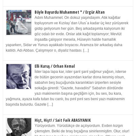
Böyle Buyurdu Muhammet * / Ergür Altan
Adım Muhammet. On dokuz yaşındayım. Atık kağıtlar
topluyorum ve Kızılay`dan Ulus`a kadar üç kez yürüyerek
gidip geliyorum her gün. Beş arkadaşımla kalıyorum iki
göz odalı bir evde. Onlar atık kağıt toplamıyor; Mevlüt
inşaatta çalışıyor mesela, Hüseyin halde hamallık
yaparken, Sidar ve Yunus ayakkabı boyacısı. Aramıza bir arkadaş daha
katıldı. Adı Abbas. Çalışmıyor o, diyaliz hastası. […]
Elli Kuruş / Orhan Kemal
İster lapa lapa kar, ister şarıl şarıl yağmur yağsın, isterse
de bütün gecenin ayazından karlar dona kesmiş olsun,
sabahın beş buçuğunda karanlıkları ürperten sesiyle
sokağa girerdi: “Gazete, havadiis!” Sabahın dördünde
yazı makinemin başına geçtiğim için, bu ses, bu kara,
yağmura, ayaza kafa tutan bu canlı, bu pırıl pırıl ses beni yazı makinemin
başında bulurdu. Gazete […]
Hişt, Hişt! / Sait Faik ABASIYANIK
Yürüyordum. Yürüdükçe de açılıyordum. Evden kızgın
çıkmıştım. Belki de tıraş bıçağına sinirlenmiştim. Olur, olur!