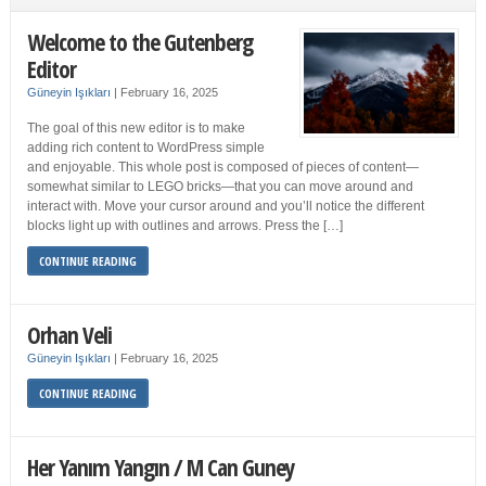
Welcome to the Gutenberg
Editor
Güneyin Işıkları
|
February 16, 2025
The goal of this new editor is to make
adding rich content to WordPress simple
and enjoyable. This whole post is composed of pieces of content—
somewhat similar to LEGO bricks—that you can move around and
interact with. Move your cursor around and you’ll notice the different
blocks light up with outlines and arrows. Press the […]
CONTINUE READING
Orhan Veli
Güneyin Işıkları
|
February 16, 2025
CONTINUE READING
Her Yanım Yangın / M Can Guney