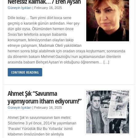
Nefessiz kalmak… / Eren Aysan
Güneyin Işıkları
|
February 16, 2025
Dille kolay… Tam yirmi dört koca sene
geçmiş o karanlık günün ardından. Her şey
dün gibi oysa. Ölümünden hemen önce
Sıvas’tan telefonla arayan babamla
konuşmam, televizyondan olayları takip
etmeye çalışmam, Madımak Oteli yakıldıktan
hemen sonra bilgi alabilmek için oradan oraya koşturmam; sonrasında
da dönemin bakanı Mehmet Gazioğlu’nun açıklamasından ölenlerin
arasında babam Behçet Aysan’ın olduğunu öğrenmem… […]
CONTINUE READING
Ahmet Şık “Savunma
yapmıyorum itham ediyorum!”
Güneyin Işıkları
|
February 16, 2025
Ahmet Şık’ın savunmasının tam metni:
Sözlerime 3 yıl önce, 2014’te yayımlanan
‘Paralel Yürüdük Biz Bu Yollarda’ isimli
kitabımın önsözünden bir alıntıyla