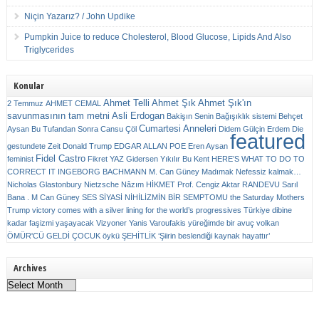
Niçin Yazarız? / John Updike
Pumpkin Juice to reduce Cholesterol, Blood Glucose, Lipids And Also
Triglycerides
Konular
Ahmet Telli
Ahmet Şık
Ahmet Şık'ın
2 Temmuz
AHMET CEMAL
savunmasının tam metni
Asli Erdogan
Bakişın Senin
Bağışıklık sistemi
Behçet
Cumartesi Anneleri
Aysan
Bu Tufandan Sonra
Cansu Çöl
Didem Gülçin Erdem
Die
featured
gestundete Zeit
Donald Trump
EDGAR ALLAN POE
Eren Aysan
Fidel Castro
feminist
Fikret YAZ
Gidersen Yıkılır Bu Kent
HERE’S WHAT TO DO TO
CORRECT IT
INGEBORG BACHMANN
M. Can Güney
Madımak
Nefessiz kalmak…
Nicholas Glastonbury
Nietzsche
Nâzım HİKMET
Prof. Cengiz Aktar
RANDEVU
Sarıl
Bana . M Can Güney
SES
SİYASİ NİHİLİZMİN BİR SEMPTOMU
the Saturday Mothers
Trump victory comes with a silver lining for the world’s progressives
Türkiye dibine
kadar faşizmi yaşayacak
Vizyoner
Yanis Varoufakis
yüreğimde bir avuç volkan
ÖMÜR'CÜ GELDİ ÇOCUK
öykü
ŞEHİTLİK
‘Şiirin beslendiği kaynak hayattır’
Archives
Archives