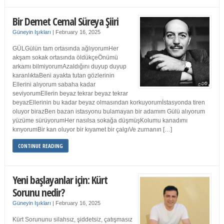
Bir Demet Cemal Süreya Şiiri
Güneyin Işıkları
|
February 16, 2025
GÜLGülün tam ortasında ağlıyorumHer
akşam sokak ortasında öldükçeÖnümü
arkamı bilmiyorumAzaldığını duyup duyup
karanlıktaBeni ayakta tutan gözlerinin
Ellerini alıyorum sabaha kadar
seviyorumEllerin beyaz tekrar beyaz tekrar
beyazEllerinin bu kadar beyaz olmasından korkuyorumİstasyonda tiren
oluyor birazBen bazan istasyonu bulamayan bir adamım Gülü alıyorum
yüzüme sürüyorumHer nasılsa sokağa düşmüşKolumu kanadımı
kırıyorumBir kan oluyor bir kıyamet bir çalgıVe zurnanın […]
CONTINUE READING
Yeni başlayanlar için: Kürt
Sorunu nedir?
Güneyin Işıkları
|
February 16, 2025
Kürt Sorununu silahsız, şiddetsiz, çatışmasız