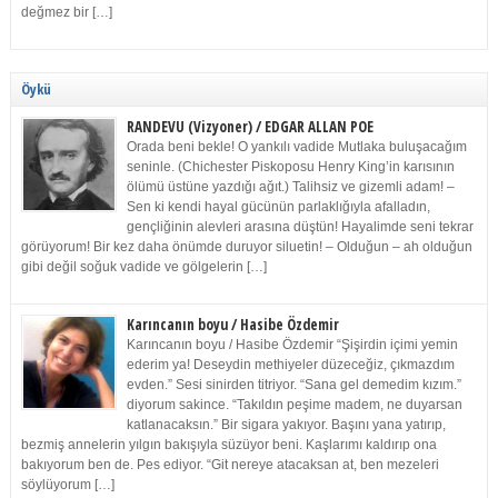
değmez bir […]
Öykü
RANDEVU (Vizyoner) / EDGAR ALLAN POE
Orada beni bekle! O yankılı vadide Mutlaka buluşacağım
seninle. (Chichester Piskoposu Henry King’in karısının
ölümü üstüne yazdığı ağıt.) Talihsiz ve gizemli adam! –
Sen ki kendi hayal gücünün parlaklığıyla afalladın,
gençliğinin alevleri arasına düştün! Hayalimde seni tekrar
görüyorum! Bir kez daha önümde duruyor siluetin! – Olduğun – ah olduğun
gibi değil soğuk vadide ve gölgelerin […]
Karıncanın boyu / Hasibe Özdemir
Karıncanın boyu / Hasibe Özdemir “Şişirdin içimi yemin
ederim ya! Deseydin methiyeler düzeceğiz, çıkmazdım
evden.” Sesi sinirden titriyor. “Sana gel demedim kızım.”
diyorum sakince. “Takıldın peşime madem, ne duyarsan
katlanacaksın.” Bir sigara yakıyor. Başını yana yatırıp,
bezmiş annelerin yılgın bakışıyla süzüyor beni. Kaşlarımı kaldırıp ona
bakıyorum ben de. Pes ediyor. “Git nereye atacaksan at, ben mezeleri
söylüyorum […]