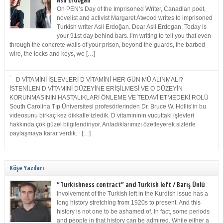
Asli Erdoğan
On PEN’s Day of the Imprisoned Writer, Canadian poet,
novelist and activist Margaret Atwood writes to imprisoned
Turkish writer Asli Erdoğan. Dear Asli Erdogan, Today is
your 91st day behind bars. I’m writing to tell you that even
through the concrete walls of your prison, beyond the guards, the barbed
wire, the locks and keys, we […]
D VİTAMİNİ İŞLEVLERİ D VİTAMİNİ HER GÜN MÜ ALINMALI?
İSTENİLEN D VİTAMİNİ DÜZEYİNE ERİŞİLMESİ VE O DÜZEYİN
KORUNMASININ HASTALIKLARI ÖNLEME VE TEDAVİ ETMEDEKİ ROLÜ
South Carolina Tıp Üniversitesi profesörlerinden Dr. Bruce W. Hollis’in bu
videosunu birkaç kez dikkatle izledik. D vitamininin vücuttaki işlevleri
hakkında çok güzel bilgilendiriyor. Anladıklarımızı özetleyerek sizlerle
paylaşmaya karar verdik. […]
Köşe Yazıları
“Turkishness contract” and Turkish left / Barış Ünlü
Involvement of the Turkish left in the Kurdish issue has a
long history stretching from 1920s to present. And this
history is not one to be ashamed of. In fact, some periods
and people in that history can be admired. While either a