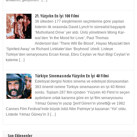
anlatırım, geliyorum.” […]
21. Yüzyılın En İyi 100 Filmi
36 ülkeden 177 eleştirmenin seçimlerine göre yapılan
listenin ilk sırasında David Lynch’in sürrealist başyapıtı
‘Mulholland Drive’ yer aldı. Ünlü yönetmeni Wong Kar-
wai’den ‘In the Mood for Love’, Paul Thomas
Anderson’dan ‘There Will Be Blood’, Hayao Miyazaki’den
‘Spirited Away’ ve Richard Linklater’dan ‘Boyhood’ izledi. Listeye
Türkiye’den senaryosunu Ercan Kesal, Ebru Ceylan ve Nuri Bilgi Ceylan’ın
kaleme […]
Türkiye Sinemasında Yüzyılın En İyi 40 Filmi
Edebiyat dergisi Notos sinema ve edebiyat dünyasından
383 önemli ismine Türkiye sinemasının en iyi 40 filmini
sordu. Toplam 287 film içinden ‘Yüzyılın 40 Filmi’ni seçen
aydınların ortak kararına göre en iyi film senaryosunu
Yılmaz Güney’in yazıp Şerif Gören’in yönettiği ve 1982
Cannes Film Festival’inde büyük ödül Altın Palmiye’yi kazanan ‘Yol’ oldu.
Listede Yılmaz Güney’in 3 […]
Son Eklenenler