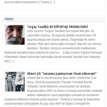
and socialist movements in Turkey. […]
Söyleşi
Turgay Tanülkü: BU RÖPORTAJI OKUMALISINIZ
Ünlü oyuncu Turgay Tanülkü’nün hayatı film gibi. 62
yaşındaki oyuncu, 18 yaşında girdiği cezaevinden 26
yaşında başka biri olarak çıkmış. Özgürlüğe ilk adımı
atarken “Ben geri döneceğim buraya!” diye bir söz vermiş
kendine. Tanülkü, ömrünü cezaevlerinde mahkumları
tiyatroyla buluşturmaya adamış bir oyuncu… Çoğu insanın Eşkıya Dünyaya
Hükümdar Olmaz dizisinde Şahinağa olarak tanıdığı Tanülkü’nün hikayesi
dizi […]
Ahmet Şık “Savunma yapmıyorum itham ediyorum!”
Ahmet Şık’ın savunmasının tam metni: Sözlerime 3 yıl
önce, 2014’te yayımlanan ‘Paralel Yürüdük Biz Bu
Yollarda’ isimli kitabımın önsözünden bir alıntıyla
başlayacağım. AKP ve Gülen Cemaati arasındaki mafyatik
iktidar ortaklığının nasıl dağıldığını anlatan bu inceleme-
araştırma kitabımın önsözü şöyle başlıyor: “Türkiye’yi siyasal ve toplumsal
olarak beraber dönüştüren iki güç olan AKP ile Gülen Cemaati’nin