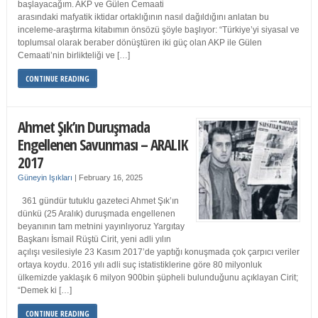
başlayacağım. AKP ve Gülen Cemaati
arasındaki mafyatik iktidar ortaklığının nasıl dağıldığını anlatan bu
inceleme-araştırma kitabımın önsözü şöyle başlıyor: “Türkiye’yi siyasal ve
toplumsal olarak beraber dönüştüren iki güç olan AKP ile Gülen
Cemaati’nin birlikteliği ve […]
CONTINUE READING
Ahmet Şık’ın Duruşmada
Engellenen Savunması – ARALIK
2017
Güneyin Işıkları
|
February 16, 2025
361 gündür tutuklu gazeteci Ahmet Şık’ın
dünkü (25 Aralık) duruşmada engellenen
beyanının tam metnini yayınlıyoruz Yargıtay
Başkanı İsmail Rüştü Cirit, yeni adli yılın
açılışı vesilesiyle 23 Kasım 2017’de yaptığı konuşmada çok çarpıcı veriler
ortaya koydu. 2016 yılı adli suç istatistiklerine göre 80 milyonluk
ülkemizde yaklaşık 6 milyon 900bin şüpheli bulunduğunu açıklayan Cirit;
“Demek ki […]
CONTINUE READING