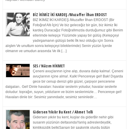
BİZ İKİMİZ İKİ KARDEŞ /Muzaffer İlhan ERDOST
BİZ İKİMİZ İKİ KARDEŞ /Muzaffer İlhan ERDOST (Bir
Fotoğraf Altı İçin) Ve biz geleceğiz bir gün, biz ikimiz İki
kardeş Duracağız Fotoğrafımızda durduğumuz gibi Benim
ellerimde kelepçe Yüzümde yapay bir gülüş (Kelepçeyi
yadırgamanın gülüşü belki İlk kez olduğu için Sonra
alıştım Ve unuttum sonra kelepçeyi bileklerimde) Senin yüzün İçerde
olmanın ve umudun arasında Ve ilk […]
SES / Nâzım HİKMET
Çeneni avuçlarının içine alıp, duvara dalıp kalma!. Çeneni
avuçlarının içine alma!. Kalk! Pencereye gel! Bak! Dışarda
gece bir cenup denizi gibi güzel, çarpıyor pencerene
dalgaları.. Gel! Dinle havaları: havalar seslerin yoludur, havalar seslerle
doludur: toprağın, suyun, yıldızların ve bizim seslerimizle… Pencereye gel!
Havaları dinle bir: Sesimiz yanındadır, sesimiz seninledir…
Gidersen Yıkılır Bu Kent / Ahmet Telli
Gidersen yıkılır bu kent, kuşlar da giderBir nehir gibi
susarım yüzünün deltasındaYanlış adreslerdeydik,
kimliksizdik belkiSarışın bir şaşkınlık olurdu bütün