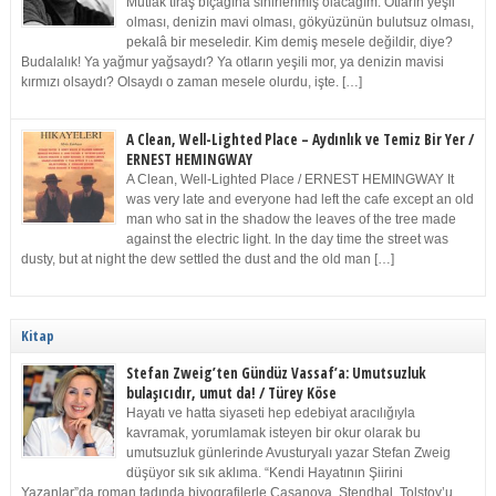
Mutlak tıraş bıçağına sinirlenmiş olacağım. Otların yeşil
olması, denizin mavi olması, gökyüzünün bulutsuz olması,
pekalâ bir meseledir. Kim demiş mesele değildir, diye?
Budalalık! Ya yağmur yağsaydı? Ya otların yeşili mor, ya denizin mavisi
kırmızı olsaydı? Olsaydı o zaman mesele olurdu, işte. […]
A Clean, Well-Lighted Place – Aydınlık ve Temiz Bir Yer /
ERNEST HEMINGWAY
A Clean, Well-Lighted Place / ERNEST HEMINGWAY It
was very late and everyone had left the cafe except an old
man who sat in the shadow the leaves of the tree made
against the electric light. In the day time the street was
dusty, but at night the dew settled the dust and the old man […]
Kitap
Stefan Zweig’ten Gündüz Vassaf’a: Umutsuzluk
bulaşıcıdır, umut da! / Türey Köse
Hayatı ve hatta siyaseti hep edebiyat aracılığıyla
kavramak, yorumlamak isteyen bir okur olarak bu
umutsuzluk günlerinde Avusturyalı yazar Stefan Zweig
düşüyor sık sık aklıma. “Kendi Hayatının Şiirini
Yazanlar”da roman tadında biyografilerle Casanova, Stendhal, Tolstoy’u