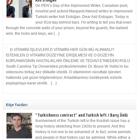
Asli Erdoğan
On PEN’s Day of the Imprisoned Writer, Canadian poet,
novelist and activist Margaret Atwood writes to imprisoned
Turkish writer Asli Erdoğan. Dear Asli Erdogan, Today is
your 91st day behind bars. I’m writing to tell you that even
through the concrete walls of your prison, beyond the guards, the barbed
wire, the locks and keys, we […]
D VİTAMİNİ İŞLEVLERİ D VİTAMİNİ HER GÜN MÜ ALINMALI?
İSTENİLEN D VİTAMİNİ DÜZEYİNE ERİŞİLMESİ VE O DÜZEYİN
KORUNMASININ HASTALIKLARI ÖNLEME VE TEDAVİ ETMEDEKİ ROLÜ
South Carolina Tıp Üniversitesi profesörlerinden Dr. Bruce W. Hollis’in bu
videosunu birkaç kez dikkatle izledik. D vitamininin vücuttaki işlevleri
hakkında çok güzel bilgilendiriyor. Anladıklarımızı özetleyerek sizlerle
paylaşmaya karar verdik. […]
Köşe Yazıları
“Turkishness contract” and Turkish left / Barış Ünlü
Involvement of the Turkish left in the Kurdish issue has a
long history stretching from 1920s to present. And this
history is not one to be ashamed of. In fact, some periods
and people in that history can be admired. While either a