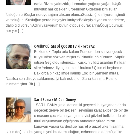
ışıklarBiz mi yalnızdık, durmadan yağmur yağardıÜşür
müydük nar çiçekleri ürperirken Gidersen kim sular
fesleğenleriKuşlar nereye sığınır akşam oluncaSessizliği dinliyorum şimdi
ve soluğunuSustuğun yerde birşeyler kırılıyorBekleyiş diyorum caddelere,
dalıp gidiyorsun Adını yazıyorum bütün otobüs duraklarınaÖpüştüğümüz
her yer […]
ÖMÜR’CÜ GELDİ ÇOCUK ! / Fikret YAZ
Beklemez. Topla arta kalanı Pencereden satıver çocuk …
Kuytu köşe söz verilmişler Süründürür öldürmez. Süpür
gitsen Geç oldu istemez… Küskün yıldız asardım Kırılgan
şiire Yetmez diye geceme.. Unutma ! Çıkın et heybeme…
Bak orda bir kaç imge kalmış Eski bir Şair’den miras.
Nasılsa son dizeye saklanmış. İyi bak eskitme ! Sana kalsın… Resme
ısınmamıştım. Bir […]
Sarıl Bana / M Can Güney
SARIL BANA şimdi desem ki geçecek bu yaşananlar da
geçecek geriye bir tek seni sevdiğim kalacak bende bir de
o masum çocukların yangın mavisi gözleri belki bir de bir
türlü duyulmayan çığlığında annelerin yüreğimizin
kanayan yarası kardeşliğe hasret o güzel ülkem sanma
sakın değmez bu yangın yeri bu darmadağan, cehenneme dönmüş ülke