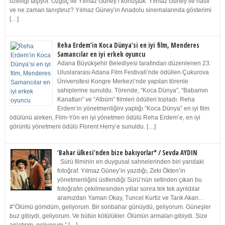
özelliği taşıyor. Özgüç ile Yılmaz Güney’i konuştuk. Yılmaz Güney ile nasıl
ve ne zaman tanıştınız? Yılmaz Güney’in Anadolu sinemalarında gösterimi
[…]
Reha Erdem’in Koca Dünya’si en iyi film, Menderes
Samancılar en iyi erkek oyuncu
Adana Büyükşehir Belediyesi tarafından düzenlenen 23.
Uluslararası Adana Film Festivali’nde ödüllen Çukurova
Üniversitesi Kongre Merkezi’nde yapılan törenle
sahiplerine sunuldu. Törende, “Koca Dünya”, “Babamın
Kanatları” ve “Albüm” filmleri ödülleri topladı. Reha
Erdem’in yönetmenliğini yaptığı “Koca Dünya” en iyi film
ödülünü alırken, Film-Yön en iyi yönetmen ödülü Reha Erdem’e, en iyi
görüntü yönetmeni ödülü Florent Herry’e sunuldu. […]
‘Bahar ülkesi’nden bize bakıyorlar* / Sevda AYDIN
Sürü filminin en duygusal sahnelerinden biri yandaki
fotoğraf. Yılmaz Güney’in yazdığı, Zeki Ökten’in
yönetmenliğini üstlendiği Sürü’nün setinden çıkan bu
fotoğrafın çekilmesinden yıllar sonra tek tek ayrıldılar
aramızdan Yaman Okay, Tuncel Kurtiz ve Tarık Akan…
#”Ölümü gömdüm, geliyorum. Bir sonbahar günüydü, geliyorum. Güneşler
buz gibiydi, geliyorum. Ve bütün kötülükler. Ölümün armaları gibiydi. Size