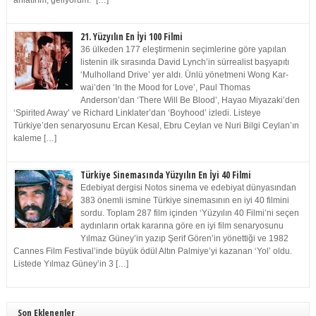
anlatırım, geliyorum.” […]
21. Yüzyılın En İyi 100 Filmi
36 ülkeden 177 eleştirmenin seçimlerine göre yapılan
listenin ilk sırasında David Lynch’in sürrealist başyapıtı
‘Mulholland Drive’ yer aldı. Ünlü yönetmeni Wong Kar-
wai’den ‘In the Mood for Love’, Paul Thomas
Anderson’dan ‘There Will Be Blood’, Hayao Miyazaki’den
‘Spirited Away’ ve Richard Linklater’dan ‘Boyhood’ izledi. Listeye
Türkiye’den senaryosunu Ercan Kesal, Ebru Ceylan ve Nuri Bilgi Ceylan’ın
kaleme […]
Türkiye Sinemasında Yüzyılın En İyi 40 Filmi
Edebiyat dergisi Notos sinema ve edebiyat dünyasından
383 önemli ismine Türkiye sinemasının en iyi 40 filmini
sordu. Toplam 287 film içinden ‘Yüzyılın 40 Filmi’ni seçen
aydınların ortak kararına göre en iyi film senaryosunu
Yılmaz Güney’in yazıp Şerif Gören’in yönettiği ve 1982
Cannes Film Festival’inde büyük ödül Altın Palmiye’yi kazanan ‘Yol’ oldu.
Listede Yılmaz Güney’in 3 […]
Son Eklenenler