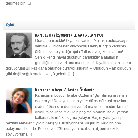
değmez bir […]
Öykü
RANDEVU (Vizyoner) / EDGAR ALLAN POE
Orada beni bekle! O yankılı vadide Mutlaka buluşacağım
seninle. (Chichester Piskoposu Henry King’in karısının
ölümü üstüne yazdığı ağıt.) Talihsiz ve gizemli adam! –
Sen ki kendi hayal gücünün parlaklığıyla afalladın,
gençliğinin alevleri arasına düştün! Hayalimde seni tekrar
görüyorum! Bir kez daha önümde duruyor siluetin! – Olduğun – ah olduğun
gibi değil soğuk vadide ve gölgelerin […]
Karıncanın boyu / Hasibe Özdemir
Karıncanın boyu / Hasibe Özdemir “Şişirdin içimi yemin
ederim ya! Deseydin methiyeler düzeceğiz, çıkmazdım
evden.” Sesi sinirden titriyor. “Sana gel demedim kızım.”
diyorum sakince. “Takıldın peşime madem, ne duyarsan
katlanacaksın.” Bir sigara yakıyor. Başını yana yatırıp,
bezmiş annelerin yılgın bakışıyla süzüyor beni. Kaşlarımı kaldırıp ona
bakıyorum ben de. Pes ediyor. “Git nereye atacaksan at, ben mezeleri
söylüyorum […]