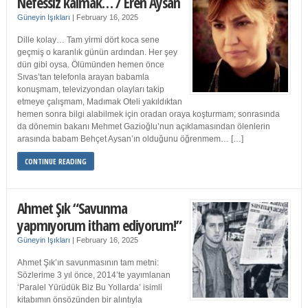
Nefessiz kalmak… / Eren Aysan
Güneyin Işıkları
|
February 16, 2025
Dille kolay… Tam yirmi dört koca sene
geçmiş o karanlık günün ardından. Her şey
dün gibi oysa. Ölümünden hemen önce
Sıvas’tan telefonla arayan babamla
konuşmam, televizyondan olayları takip
etmeye çalışmam, Madımak Oteli yakıldıktan
hemen sonra bilgi alabilmek için oradan oraya koşturmam; sonrasında
da dönemin bakanı Mehmet Gazioğlu’nun açıklamasından ölenlerin
arasında babam Behçet Aysan’ın olduğunu öğrenmem… […]
CONTINUE READING
Ahmet Şık “Savunma
yapmıyorum itham ediyorum!”
Güneyin Işıkları
|
February 16, 2025
Ahmet Şık’ın savunmasının tam metni:
Sözlerime 3 yıl önce, 2014’te yayımlanan
‘Paralel Yürüdük Biz Bu Yollarda’ isimli
kitabımın önsözünden bir alıntıyla