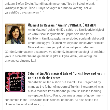
anlatan Stefan Zweig, “kendi hayatının sonunu” ise bir trajedi olarak
yazmayı seçmişti. İkinci Dünya Savaşı’nın ruhunda yarattığı acı ve
çaresizliğe dayanamayan […]
Ölümcül Bir Kavram; “Kimlik” / PINAR K. ÜRETMEN
Amin Maalouf, çoklu kimliğe sahip, bu kimlikleriyle kişisel
ve varoluşsal sorgulamasını yapmış ve barışmış
kişiliklerin kimlik savaşlarını ve şiddeti sonlandırabileceği
umudunu taşıyor. Ölümcül ve el yakan bir kavram “kimlik”.
Nice katliam, cinayet, şiddet ve vahşetin bahanesi.
Günümüz dünyasının distopyaya ve günümüz insanınınsa eleştirel zekâdan
yoksun otomatlar haline gelmesinin şifresi. Oysa kimlik, kim olduğunu
arayan, varoluşunu […]
Sabahattin Ali’s magical tale of Turkish love and loss in
Berlin / Malcolm Forbes
Sabahattin Ali led a short but eventful life. Regarded by
many as the father of modernist Turkish literature, Ali was
also a teacher, translator and journalist. His left-leaning
newspaper, Marco Pasa, became a target of government
censorship in the 1940s due to its satirical editorials. Ali also sailed too
close to the wind and was […]