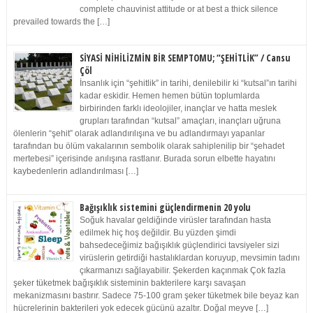
complete chauvinist attitude or at best a thick silence
prevailed towards the […]
SİYASİ NİHİLİZMİN BİR SEMPTOMU; “ŞEHİTLİK” / Cansu
Çöl
İnsanlık için “şehitlik” in tarihi, denilebilir ki “kutsal”ın tarihi
kadar eskidir. Hemen hemen bütün toplumlarda
birbirinden farklı ideolojiler, inançlar ve hatta meslek
grupları tarafından “kutsal” amaçları, inançları uğruna
ölenlerin “şehit” olarak adlandırılışına ve bu adlandırmayı yapanlar
tarafından bu ölüm vakalarının sembolik olarak sahiplenilip bir “şehadet
mertebesi” içerisinde anılışına rastlanır. Burada sorun elbette hayatını
kaybedenlerin adlandırılması […]
Bağışıklık sistemini güçlendirmenin 20 yolu
Soğuk havalar geldiğinde virüsler tarafından hasta
edilmek hiç hoş değildir. Bu yüzden şimdi
bahsedeceğimiz bağışıklık güçlendirici tavsiyeler sizi
virüslerin getirdiği hastalıklardan koruyup, mevsimin tadını
çıkarmanızı sağlayabilir. Şekerden kaçınmak Çok fazla
şeker tüketmek bağışıklık sisteminin bakterilere karşı savaşan
mekanizmasını bastırır. Sadece 75-100 gram şeker tüketmek bile beyaz kan
hücrelerinin bakterileri yok edecek gücünü azaltır. Doğal meyve […]