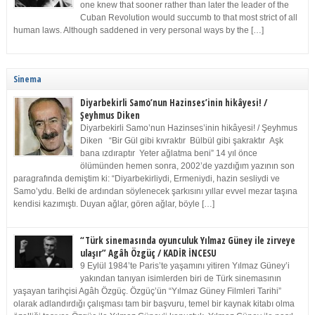
one knew that sooner rather than later the leader of the
Cuban Revolution would succumb to that most strict of all
human laws. Although saddened in very personal ways by the […]
Sinema
Diyarbekirli Samo’nun Hazinses’inin hikâyesi! /
Şeyhmus Diken
Diyarbekirli Samo’nun Hazinses’inin hikâyesi! / Şeyhmus
Diken “Bir Gül gibi kıvraktır Bülbül gibi şakraktır Aşk
bana ızdıraptır Yeter ağlatma beni” 14 yıl önce
ölümünden hemen sonra, 2002’de yazdığım yazının son
paragrafında demiştim ki: “Diyarbekirliydi, Ermeniydi, hazin sesliydi ve
Samo’ydu. Belki de ardından söylenecek şarkısını yıllar evvel mezar taşına
kendisi kazımıştı. Duyan ağlar, gören ağlar, böyle […]
“Türk sinemasında oyunculuk Yılmaz Güney ile zirveye
ulaşır” Agâh Özgüç / KADİR İNCESU
9 Eylül 1984’te Paris’te yaşamını yitiren Yılmaz Güney’i
yakından tanıyan isimlerden biri de Türk sinemasının
yaşayan tarihçisi Agâh Özgüç. Özgüç’ün “Yılmaz Güney Filmleri Tarihi”
olarak adlandırdığı çalışması tam bir başvuru, temel bir kaynak kitabı olma