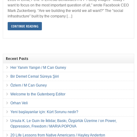
want to focus on the most important question of all,” wrote Facebook CEO
Mark Zuckerberg. “Are we building the world we all want?” The “social
infrastructure” built by the company […]
CONTINUE READING
Recent Posts
Her Yanım Yangın / M Can Guney
Bir Demet Cemal Süreya Şiiri
Özlem / M Can Guney
Welcome to the Gutenberg Editor
Orhan Veli
Yeni başlayanlar için: Kürt Sorunu nedir?
Ursula K. Le Guin ile İktidar, Baskı, Özgürlük Üzerine / on Power,
Oppression, Freedom / MARIA POPOVA
20 Life Lessons from Native Americans / Hayley Anderton