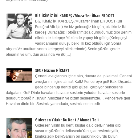
BİZ İKİMİZ İKİ KARDEŞ /Muzaffer İlhan ERDOST
BİZ İKİMİZ İKİ KARDEŞ /Muzaffer İlhan ERDOST (Bir
Fotoğraf Altı İçin) Ve biz geleceğiz bir gün, biz ikimiz İki
kardeş Duracağız Fotoğrafımızda durduğumuz gibi Benim
ellerimde kelepçe Yüzümde yapay bir gülüş (Kelepçeyi
yadırgamanın gülüşü belki İlk kez olduğu için Sonra
alıştım Ve unuttum sonra kelepçeyi bileklerimde) Senin yüzün İçerde
olmanın ve umudun arasında Ve ilk […]
SES / Nâzım HİKMET
Çeneni avuçlarının içine alıp, duvara dalıp kalma!. Çeneni
avuçlarının içine alma!. Kalk! Pencereye gel! Bak! Dışarda
gece bir cenup denizi gibi güzel, çarpıyor pencerene
dalgaları.. Gel! Dinle havaları: havalar seslerin yoludur, havalar seslerle
doludur: toprağın, suyun, yıldızların ve bizim seslerimizle… Pencereye gel!
Havaları dinle bir: Sesimiz yanındadır, sesimiz seninledir…
Gidersen Yıkılır Bu Kent / Ahmet Telli
Gidersen yıkılır bu kent, kuşlar da giderBir nehir gibi
susarım yüzünün deltasındaYanlış adreslerdeydik,
kimliksizdik belkiSarışın bir şaşkınlık olurdu bütün