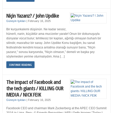
Niçin Yazarız? / John Updike
Güneyin Işıkları
|
February 16, 2025
Bir kurşunkalemi düşünün. Ne kadar sessiz,
hünerli, narin, küçüktür ama mucizeler yaratır! Onun bir dokunuşuyla
dünyalar vücut bulur; tehlikesiz bir kaplan, ağırlığı olmayan buharlı bir
silindir, masrafsız bir saray. John Updike Konu başlığım, bu sanat
festivalinde kendimi kısaca anlatma olanağı sunuyor bana; “Niçin
yazarız,” sorusu karşısında, “Niçin olmasın,” demeli ve başka şey
söylemeden yerime oturmalıydım. Ama […]
CONTINUE READING
The impact of Facebook and
the tech giants / KILLING OUR
MEDIA / NICK FEIK
Güneyin Işıkları
|
February 16, 2025
Facebook CEO and chairman Mark Zuckerberg at the APEC CEO Summit
2016 in Lima, Peru. © Ernesto Benavides / AFP / Getty Images “Today I