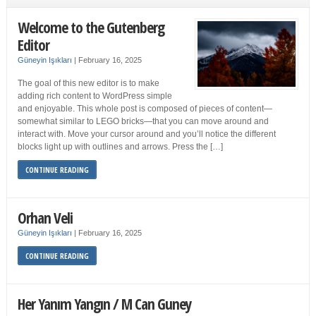
Welcome to the Gutenberg
Editor
Güneyin Işıkları
|
February 16, 2025
The goal of this new editor is to make
adding rich content to WordPress simple
and enjoyable. This whole post is composed of pieces of content—
somewhat similar to LEGO bricks—that you can move around and
interact with. Move your cursor around and you’ll notice the different
blocks light up with outlines and arrows. Press the […]
CONTINUE READING
Orhan Veli
Güneyin Işıkları
|
February 16, 2025
CONTINUE READING
Her Yanım Yangın / M Can Guney