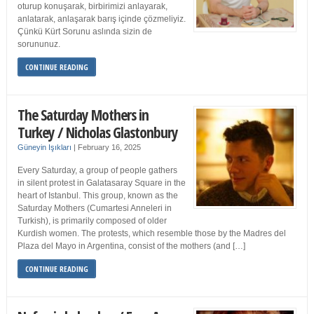
oturup konuşarak, birbirimizi anlayarak,
anlatarak, anlaşarak barış içinde çözmeliyiz.
Çünkü Kürt Sorunu aslında sizin de
sorununuz.
CONTINUE READING
The Saturday Mothers in
Turkey / Nicholas Glastonbury
Güneyin Işıkları
|
February 16, 2025
Every Saturday, a group of people gathers
in silent protest in Galatasaray Square in the
heart of Istanbul. This group, known as the
Saturday Mothers (Cumartesi Anneleri in
Turkish), is primarily composed of older
Kurdish women. The protests, which resemble those by the Madres del
Plaza del Mayo in Argentina, consist of the mothers (and […]
CONTINUE READING