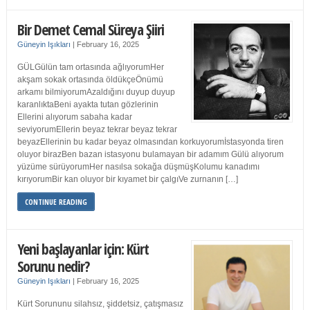
Bir Demet Cemal Süreya Şiiri
Güneyin Işıkları
|
February 16, 2025
GÜLGülün tam ortasında ağlıyorumHer
akşam sokak ortasında öldükçeÖnümü
arkamı bilmiyorumAzaldığını duyup duyup
karanlıktaBeni ayakta tutan gözlerinin
Ellerini alıyorum sabaha kadar
seviyorumEllerin beyaz tekrar beyaz tekrar
beyazEllerinin bu kadar beyaz olmasından korkuyorumİstasyonda tiren
oluyor birazBen bazan istasyonu bulamayan bir adamım Gülü alıyorum
yüzüme sürüyorumHer nasılsa sokağa düşmüşKolumu kanadımı
kırıyorumBir kan oluyor bir kıyamet bir çalgıVe zurnanın […]
CONTINUE READING
Yeni başlayanlar için: Kürt
Sorunu nedir?
Güneyin Işıkları
|
February 16, 2025
Kürt Sorununu silahsız, şiddetsiz, çatışmasız