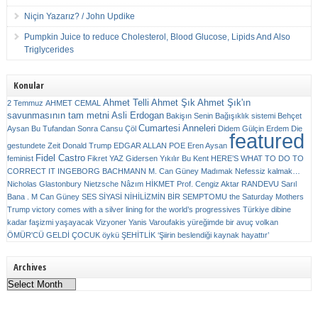
Niçin Yazarız? / John Updike
Pumpkin Juice to reduce Cholesterol, Blood Glucose, Lipids And Also
Triglycerides
Konular
Ahmet Telli
Ahmet Şık
Ahmet Şık'ın
2 Temmuz
AHMET CEMAL
savunmasının tam metni
Asli Erdogan
Bakişın Senin
Bağışıklık sistemi
Behçet
Cumartesi Anneleri
Aysan
Bu Tufandan Sonra
Cansu Çöl
Didem Gülçin Erdem
Die
featured
gestundete Zeit
Donald Trump
EDGAR ALLAN POE
Eren Aysan
Fidel Castro
feminist
Fikret YAZ
Gidersen Yıkılır Bu Kent
HERE’S WHAT TO DO TO
CORRECT IT
INGEBORG BACHMANN
M. Can Güney
Madımak
Nefessiz kalmak…
Nicholas Glastonbury
Nietzsche
Nâzım HİKMET
Prof. Cengiz Aktar
RANDEVU
Sarıl
Bana . M Can Güney
SES
SİYASİ NİHİLİZMİN BİR SEMPTOMU
the Saturday Mothers
Trump victory comes with a silver lining for the world’s progressives
Türkiye dibine
kadar faşizmi yaşayacak
Vizyoner
Yanis Varoufakis
yüreğimde bir avuç volkan
ÖMÜR'CÜ GELDİ ÇOCUK
öykü
ŞEHİTLİK
‘Şiirin beslendiği kaynak hayattır’
Archives
Archives