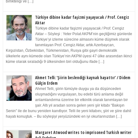
birlikteliği ve […]
Türkiye dibine kadar faşizmi yaşayacak / Prof. Cengiz
Aktar
Türkiye dibine kadar faşizmi yaşayacak / Prof. Cengiz
Aktar – Söyleşi : Yeter Polat AKPM’nin geçtiğimiz günlerde
Türkiye’yi izleme sürecine almasını küme düşmek olarak
tanımlayan Prof. Cengiz Aktar, artık Azerbaycan,
Kırgızistan, Özbekistan, Türkmenistan, Rusya gibi gayri demokratik
ülkelerle aynı kümede olan Türkiye’nin AKPM üyesi 47 ülke arasından ikinci
küme olarak sıraladığı 9 ülkesinden biri olduğunu ifade […]
Ahmet Telli: ‘Şiirin beslendiği kaynak hayattır’ / Didem
Gülçin Erdem
Ahmet Telli, şiirin tümüyle duygu ya da düşünceden
oluşmadığını vurgulayan, bu edebi türü anlama değil
anlamlandırma üzerine bir etkinlik olarak tanımlayan bir
şair. Altı yıl aradan sonra gelen yeni şiir kitabı “Bakışın
Senin” ile de bunu yeniden kanıtlıyor. Telli ile yeni kitabını, şiiri ve şiire dahil
hayatı konuştuk. – Bu söyleşiyi yeryüzündeki en iyi okurlarınızdan […]
Margaret Atwood writes to imprisoned Turkish writer