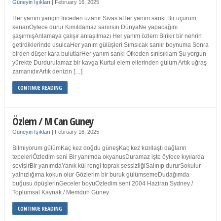
Güneyin Işıkları
|
February 16, 2025
Her yanım yangın İnceden uzanır Sivas’aHer yanım sanki Bir uçurum
kenarıÖylece durur Kımıldamaz sanırsın DünyaNe yapacağını
şaşırmışAnlamaya çalışır anlaşılmazı Her yanım özlem Birikir bir nehrin
getirdiklerinde usulcaHer yanım gülüşleri Sımsıcak sarılır boynuma Sonra
birden düşer kara bulutlarHer yanım sanki Öfkeden sırılsıklam Şu yorgun
yürekte Durdurulamaz bir kavga Kurtul elem ellerinden gülüm Artık uğraş
zamanıdırArtık denizin […]
CONTINUE READING
Özlem / M Can Guney
Güneyin Işıkları
|
February 16, 2025
Bilmiyorum gülümKaç kez doğdu güneşKaç kez kızıllaştı dağların
tepeleriÖzledim seni Bir yanımda okyanusDuramaz işte öylece kıyılarda
sevişirBir yanımdaYanık kül rengi toprak sessizliğiSalınıp dururSokulur
yalnızlığıma kokun olur Gözlerim bir buruk gülümsemeDudağımda
buğusu öpüşlerinGeceler boyuÖzledim seni 2004 Haziran Sydney /
Toplumsal Kaynak / Memduh Güney
CONTINUE READING