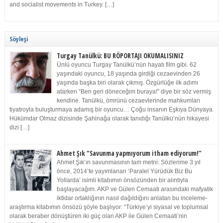
and socialist movements in Turkey. […]
Söyleşi
Turgay Tanülkü: BU RÖPORTAJI OKUMALISINIZ
Ünlü oyuncu Turgay Tanülkü’nün hayatı film gibi. 62
yaşındaki oyuncu, 18 yaşında girdiği cezaevinden 26
yaşında başka biri olarak çıkmış. Özgürlüğe ilk adımı
atarken “Ben geri döneceğim buraya!” diye bir söz vermiş
kendine. Tanülkü, ömrünü cezaevlerinde mahkumları
tiyatroyla buluşturmaya adamış bir oyuncu… Çoğu insanın Eşkıya Dünyaya
Hükümdar Olmaz dizisinde Şahinağa olarak tanıdığı Tanülkü’nün hikayesi
dizi […]
Ahmet Şık “Savunma yapmıyorum itham ediyorum!”
Ahmet Şık’ın savunmasının tam metni: Sözlerime 3 yıl
önce, 2014’te yayımlanan ‘Paralel Yürüdük Biz Bu
Yollarda’ isimli kitabımın önsözünden bir alıntıyla
başlayacağım. AKP ve Gülen Cemaati arasındaki mafyatik
iktidar ortaklığının nasıl dağıldığını anlatan bu inceleme-
araştırma kitabımın önsözü şöyle başlıyor: “Türkiye’yi siyasal ve toplumsal
olarak beraber dönüştüren iki güç olan AKP ile Gülen Cemaati’nin