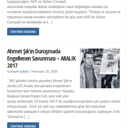
başlayacağım. AKP ve Gülen Cemaati
arasındaki mafyatik iktidar ortaklığının nasıl dağıldığını anlatan bu
inceleme-araştırma kitabımın önsözü şöyle başlıyor: “Türkiye’yi siyasal ve
toplumsal olarak beraber dönüştüren iki güç olan AKP ile Gülen
Cemaati’nin birlikteliği ve […]
CONTINUE READING
Ahmet Şık’ın Duruşmada
Engellenen Savunması – ARALIK
2017
Güneyin Işıkları
|
February 16, 2025
361 gündür tutuklu gazeteci Ahmet Şık’ın
dünkü (25 Aralık) duruşmada engellenen
beyanının tam metnini yayınlıyoruz Yargıtay
Başkanı İsmail Rüştü Cirit, yeni adli yılın
açılışı vesilesiyle 23 Kasım 2017’de yaptığı konuşmada çok çarpıcı veriler
ortaya koydu. 2016 yılı adli suç istatistiklerine göre 80 milyonluk
ülkemizde yaklaşık 6 milyon 900bin şüpheli bulunduğunu açıklayan Cirit;
“Demek ki […]
CONTINUE READING