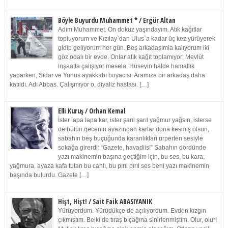
Böyle Buyurdu Muhammet * / Ergür Altan
Adım Muhammet. On dokuz yaşındayım. Atık kağıtlar
topluyorum ve Kızılay`dan Ulus`a kadar üç kez yürüyerek
gidip geliyorum her gün. Beş arkadaşımla kalıyorum iki
göz odalı bir evde. Onlar atık kağıt toplamıyor; Mevlüt
inşaatta çalışıyor mesela, Hüseyin halde hamallık
yaparken, Sidar ve Yunus ayakkabı boyacısı. Aramıza bir arkadaş daha
katıldı. Adı Abbas. Çalışmıyor o, diyaliz hastası. […]
Elli Kuruş / Orhan Kemal
İster lapa lapa kar, ister şarıl şarıl yağmur yağsın, isterse
de bütün gecenin ayazından karlar dona kesmiş olsun,
sabahın beş buçuğunda karanlıkları ürperten sesiyle
sokağa girerdi: “Gazete, havadiis!” Sabahın dördünde
yazı makinemin başına geçtiğim için, bu ses, bu kara,
yağmura, ayaza kafa tutan bu canlı, bu pırıl pırıl ses beni yazı makinemin
başında bulurdu. Gazete […]
Hişt, Hişt! / Sait Faik ABASIYANIK
Yürüyordum. Yürüdükçe de açılıyordum. Evden kızgın
çıkmıştım. Belki de tıraş bıçağına sinirlenmiştim. Olur, olur!